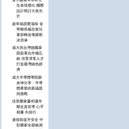
生表現傑出 國際
設計研討大放光
芒
超幸福甜蜜滋味 金
寧鄉長楊忠俊兒
童節轉送俄羅斯
冰淇淋
成大與台灣德國萊
因簽署合作備忘
錄 培育淨零人才
打造臺灣綠色經
濟
成大半導體學院蘇
炎坤分享：半導
體產業的新議題
與挑戰
佳里榮家慶40週年
辦反貪宣導 心手
相廉 向前行
連假前提升安全 中
彰榮家全面檢測