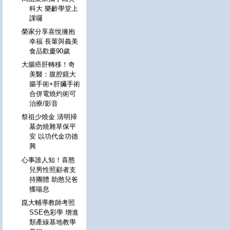
科大 樂齡學堂上
課囉
榮家分享喜悅擁抱
幸福 長輩與義美
食品歡慶90歲
大腸癌肝轉移！奇
美醫：腹腔鏡大
腸手術+肝臟手術
合併電燒灼術可
治療/影音
祭祖少燒金 清明掃
墓勿燒雜草保平
安 以功代金功德
興
心事誰人知！喜憨
兒男性照顧者支
持團體 助憨兒爸
獲喘息
崑大輔導教師考照
SSE色彩學 增進
類產線基地教學