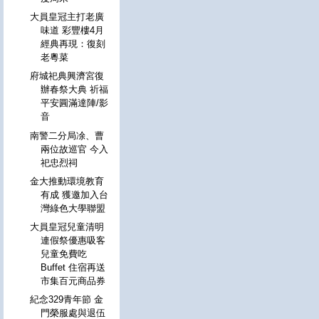
大員皇冠主打老廣
味道 彩豐樓4月
經典再現：復刻
老粵菜
府城祀典興濟宮復
辦春祭大典 祈福
平安圓滿達陣/影
音
南警二分局凃、曹
兩位故巡官 今入
祀忠烈祠
金大推動環境教育
有成 獲邀加入台
灣綠色大學聯盟
大員皇冠兒童清明
連假祭優惠吸客
兒童免費吃
Buffet 住宿再送
市集百元商品券
紀念329青年節 金
門榮服處與退伍