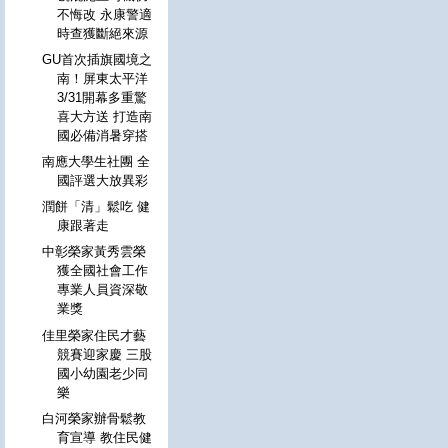
不悔改 永康警適
時查獲斷絕來源
GU首次插旗國境之
南！屏東太平洋
3/31開幕多重驚
喜大方送 打造南
國必備消暑穿搭
南應大學生社團 全
國評選大放異彩
潤餅「清」鬆吃 健
康跟著走
中彰榮家黃秀雲榮
獲全國社會工作
專業人員資深敬
業獎
佳里榮家住民才藝
競賽迎家慶 三股
國小幼園老少同
樂
白河榮家辦骨鬆教
育宣導 教住民健