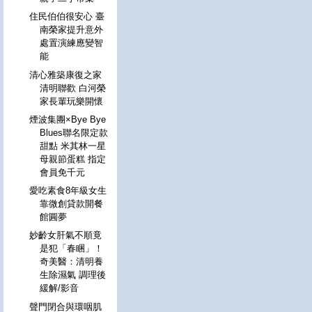
住民伯伯很安心 臺
南榮家提升意外
處置演練應變智
能
清心雅築康復之家
清明聯歡 白河榮
家長輩玩樂開懷
煙波集團×Bye Bye
Blues聯名限定款
甜點 米其林一星
母親節蛋糕 指定
會員免千元
愛吃素食8年級女生
靠微創貸款開餐
館圓夢
妙齡女肝氣不順竟
是犯「春睏」！
奇美醫：清明養
生除濕氣 調理後
緩解/影音
聲門閉合與環咽肌