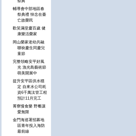
祭典
輔導會中部地區春
祭典禮 悼念在臺
亡故榮民
歡笑滿堂慶百歲 健
康樂活榮家
岡山榮家老幼共融
聯袂慶生同慶兒
童節
完整領略安平好風
光 漁光島藝術節
萌美開展中
提升安平區供水穩
定 自來水公司耗
資6千萬汰管工程
預計11月完工
菁寮慢食樂 野餐讓
愛無限
金門海巡署招募地
區青年投入海防
最前線