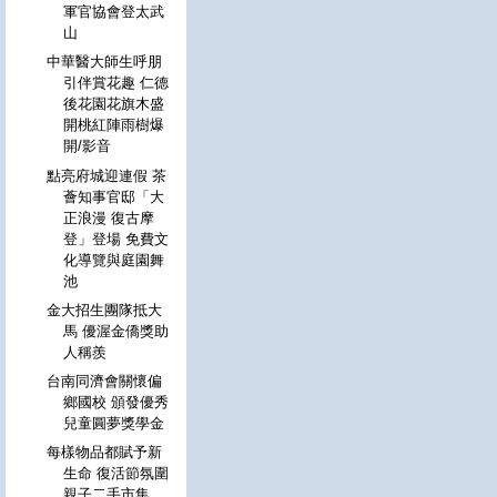
軍官協會登太武
山
中華醫大師生呼朋
引伴賞花趣 仁德
後花園花旗木盛
開桃紅陣雨樹爆
開/影音
點亮府城迎連假 茶
薈知事官邸「大
正浪漫 復古摩
登」登場 免費文
化導覽與庭園舞
池
金大招生團隊抵大
馬 優渥金僑獎助
人稱羨
台南同濟會關懷偏
鄉國校 頒發優秀
兒童圓夢獎學金
每樣物品都賦予新
生命 復活節氛圍
親子二手市集