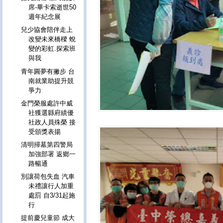
席-畢卡索逝世50
週年紀念展
兒少協會陪伴走上
改變未來橋樑 蛻
變的彩虹.探索班
與我
青年圓夢有撇步 台
南就業助提升競
爭力
金門榮服處許中威
社獲選縣府績優
社政人員殊榮 接
受頒獎表揚
清明掃墓第四警局
加強部署 返鄉一
路暢通
別讓荷包失血 汽車
未禮讓行人加重
處罰 自3/31起施
行
提前慶兒童節 成大