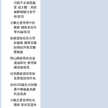
功能不全進階處
置 成大醫：局部
麻醉咽喉注射手
術/影音
大鵬主委視導中彰
榮家 關懷老幼共
學共融/影音
推廣退除役官兵理
財服務 國軍宜蘭
財務組拜會宜蘭
榮服處
岡山榮家恩終追遠
虔誠祭祀 整理墓
園墳塚環境
佳里榮家感管查核
落實後疫情作為
伯伯100歲生日快樂
臺中榮服處為榮
民賀嵩壽
大鵬主委視導彰化
榮家 祭祀英靈肯