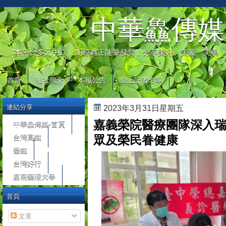
automaty do gier
中華鱻傳媒
本平台多元中立，期盼為正能量發聲，分享美好、美麗、美學，
首頁
報社簡介
本報公告
線上記者名單
連結分享
2023年3月31日星期五
嘉義榮院醫療團隊深入瑞
中華鱻傳媒-首頁
台灣高鐵
眾及榮民眷健康
臺鐵
台灣好行
嘉南藥理大學
首頁
文章