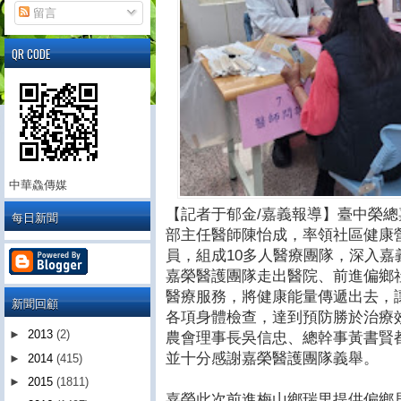
留言
QR CODE
中華鱻傳媒
【記者于郁金/嘉義報導】臺中榮總嘉
每日新聞
部主任醫師陳怡成，率領社區健康
員，組成10多人醫療團隊，深入
嘉榮醫護團隊走出醫院、前進偏鄉
醫療服務，將健康能量傳遞出去，讓
新聞回顧
各項身體檢查，達到預防勝於治療
►
2013
(2)
農會理事長吳信忠、總幹事黃書賢
並十分感謝嘉榮醫護團隊義舉。
►
2014
(415)
►
2015
(1811)
嘉榮此次前進梅山鄉瑞里提供偏鄉