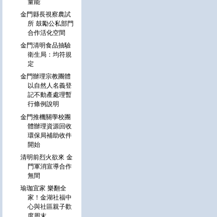
量能
金門縣長視察農試
所 鼓勵公私部門
合作活化空間
金門清明食品抽驗
衛生局：均符規
定
金門辦理宗教團體
以自然人名義登
記不動產處理暫
行條例說明
金門推機關學校團
體辦理資源回收
環保局補助收件
開始
清明前烈火欲來 金
門軍消宣導合作
無間
瑜珈宜家 樂翻全
家！金湖社福中
心與社區親子歡
度周末