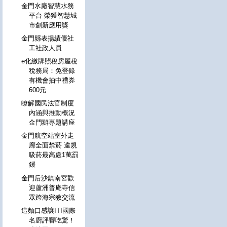
金門水廠智慧水務
平台 榮獲智慧城
市創新應用獎
金門縣表揚績優社
工社政人員
e化繳牌照稅房屋稅
稅務局：免登錄
有機會抽中禮券
600元
瞭解國民法官制度
內涵與推動概況
金門辦專題講座
金門航空站室外走
廊全面禁菸 違規
吸菸最高處1萬罰
鍰
金門后沙鎮南宮歡
迎蘆洲普庵寺信
眾跨海宗教交流
這麵口感讓ITI國際
名廚評審吃驚！