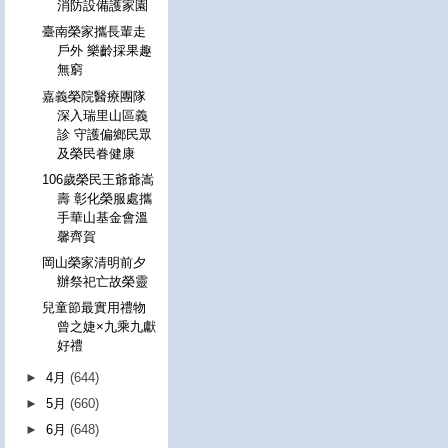
消防設備護家園
臺南榮家攜長輩走
戶外 樂齡採果趣
無窮
嘉義榮院醫療團隊
深入瑞里山區義
診 守護偏鄉民眾
及榮民眷健康
106歲榮民王爺爺嵩
壽 彰化榮服處攜
手華山基金會溫
馨齊賀
岡山榮家清明前夕
辦祭祀亡故榮靈
兒童節最實用禮物
曾之婕×九乘九獻
好禮
►
4月
(644)
►
5月
(660)
►
6月
(648)