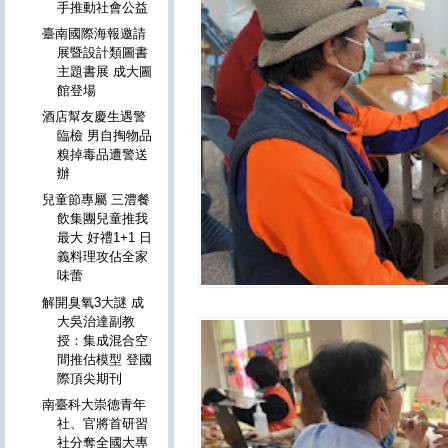
手推動社會公益
臺南國際海報邀請
展暨設計類圖書
主題書展 成大圖
館登場
酒店幫友慶生遇警
臨檢 男自掏物品
糗掉毒品遭警送
辦
兒童節專屬 三澧餐
飲集團兒童推我
最大 好禮1+1 日
義料理攻佔全家
味蕾
解開臭氧3大謎 成
大吳治達副教
授：集成混合空
間推估模型 登國
際頂尖期刊
南臺科大崇德青年
社、官將首研習
社分奪全國大專