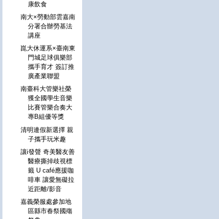
康飲食
南大×勞動部雲嘉南
分署合辦勞基法
講座
崑大休運系×臺南東
門城足球俱樂部
攜手育才 簽訂推
廣產業聯盟
南臺科大管樂社榮
獲全國學生音樂
比賽管樂合奏大
專B組優等獎
清明連假新選擇 親
子攜手玩米趣
讓i發聲 奇美醫友善
醫療撕掉歧視標
籤 U café應援咖
啡車 讓愛無礙拉
近距離/影音
嘉義榮服處參加地
區縣市春祭國殤