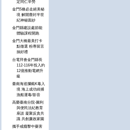
定同仁辛勞
金門5條必走絕美秘
境 解開塵封半世
紀神秘面紗
金門縣建設處節能
體驗課程開跑
金門大橋最美打卡
點徵選 粉專留言
抽好禮
台電拜會金門縣長
112-116年投入約
12億推動電網升
級
臺南海巡攔截K毒入
境 海上成功緝捕
漁船運毒/影音
高榮臺南分院-圖利
與便民法紀教育
座談 凝聚反貪共
識 共創廉政家園
攜手戒癮擊中藥害