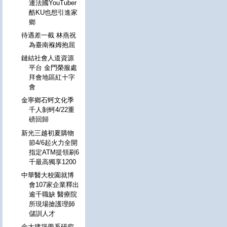
連法國YouTuber
酷KU也想引進家
鄉
待遇差一截 林燕祝
為臺南褓姆抱屈
鏈結社會人道資源
平台 金門榮服處
拜會地區紅十字
會
金寧鄉石蚵文化季
千人剝蚵4/22重
磅回歸
新光三越初夏購物
節4/6起火力全開
指定ATM提領刷6
千最高獨享1200
中華醫大校園就博
會107家企業釋出
逾千職缺 醫療院
所現場搶護理師
儲訓人才
金大建築學系研究