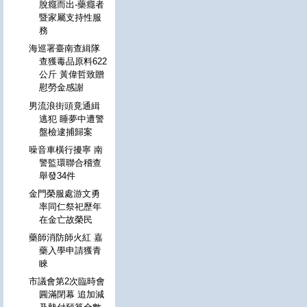
脫癮而出-藥癮者
暨家屬支持性服
務
海巡署臺南查緝隊
查獲毒品原料622
公斤 黃偉哲致贈
慰勞金感謝
男流浪街頭竟通緝
逃犯 睡夢中遭警
盤檢逮捕歸案
噪音車橫行擾寧 南
警監環聯合稽查
舉發34件
金門榮服處游文勇
率同仁祭祀歷年
在金亡故榮民
藥師消防師火紅 嘉
藥入學申請獲青
睞
市議會第2次臨時會
圓滿閉幕 追加減