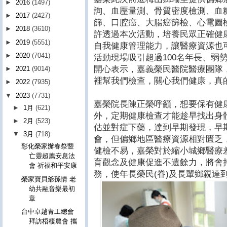
►
2016
(1497)
詢、血壓量測、骨質密度檢測、血
►
2017
(2427)
篩、口腔癌、大腸癌篩檢、心電圖
►
2018
(3610)
許透過本次活動，培養民眾正確健
►
2019
(5551)
自我健康管理能力，讓醫療資源也
►
2020
(7041)
活動現場吸引超過100名年長、弱
開心表示，嘉義榮民醫院醫療團隊
►
2021
(9014)
裡幫我們檢查，關心我們健康，真
►
2022
(7935)
▼
2023
(7731)
嘉榮院長陳正榮呼籲，想要保有健
►
1月
(621)
外，定期健康檢查才能趁早找出身
►
2月
(523)
估並對症下藥，達到早期發現，早
▼
3月
(718)
會，但偏鄉地區醫療資源相對匱乏
彰化榮家辦春祭暨
健檢不易，嘉榮對於縮小城鄉醫療
亡靈超薦安息法
育觀念及健康促進不遺餘力，將會
會 祈福和平安康
務，使年長榮民(眷)及長輩鄉親達
榮家寶貝爺孫情 老
幼共融音樂最初
章
台中卓越青工總會
拜訪梧棲農會 攜