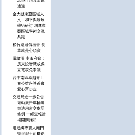
及墊付預算全數
通過
金大辦東亞區域人
文、和平與發展
學術研討 增進東
亞區域學術交流
共識
松竹巡迴傳福音 長
輩就是心頭寶
電價漲 南市府籲：
房東設智慧或獨
立電表免爭議
台中南區卓越青工
會公益座談茶會
愛心齊步走
交通局進一步公告
遊動廣告車輛違
規適用道交處罰
條例 一經查報當
場開罰拖吊
遭通緝專賣人頭門
號混泥土司機仍