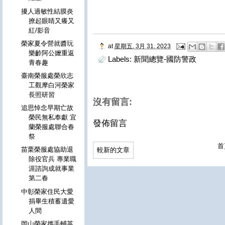
擾人過敏性結膜炎
撩起眼睛又癢又
紅/影音
榮家夏令營就醬玩
at
星期五, 3月 31, 2023
樂齡阿公嬤重返
Labels:
新聞總覽-國防警政
青春趣
臺南榮服處榮欣志
工觀摩白河榮家
長照研習
沒有留言:
追思悼念早期亡故
榮民無私奉獻 宜
發佈留言
蘭榮服處聯合春
祭
首
苗栗榮服處協助退
較新的文章
除役官兵 專業職
涯諮詢成就事業
第二春
中彰榮家住民大愛
捐畢生積蓄遺愛
人間
岡山榮家攜手輔英