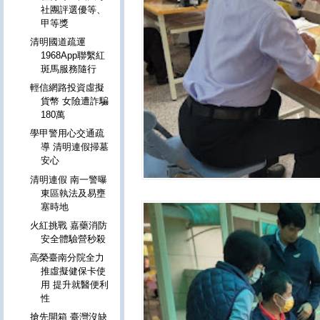
社團評選優等、
甲等獎
清明國道疏運
1968App聯繫紅
斑馬服務隨行
輕信網路投資虛擬
貨幣 女險遭詐騙
180萬
學甲警用心交通疏
導 清明連假掃墓
安心
清明連假 南一警曝
東區執法及易壅
塞時地
火紅挑戰 嘉藥消防
安全體驗營秒殺
高榮臺南分院全力
推虛擬健保卡使
用 提升就醫便利
性
搶先開箱 臺灣沒缺