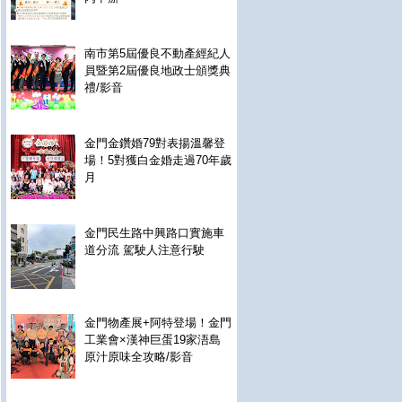
南市第5屆優良不動產經紀人
員暨第2屆優良地政士頒獎典
禮/影音
金門金鑽婚79對表揚溫馨登
場！5對獲白金婚走過70年歲
月
金門民生路中興路口實施車
道分流 駕駛人注意行駛
金門物產展+阿特登場！金門
工業會×漢神巨蛋19家浯島
原汁原味全攻略/影音