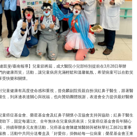
/連凱斐/臺南報導】兒童節將屆，成大醫院小兒部特別提前在3月28日舉辦
們的健康而笑」活動，讓兒童病房充滿輕鬆和溫馨氣氛，希望病童可以在歡笑
享受快樂和關懷。
對兒童健康有高度使命感和重視，曾堯麟副院長親自扮演紅鼻子醫生，跟著醫
醫生，到床邊表達關心與祝福，也向贊助團體致謝，表達會全力提供最好醫療
兒童癌症基金會、榮星基金會及紅鼻子關懷小丑協會支持與協助；紅鼻子醫生
贊助下，固定每週1次、全年無休在兒童病房表演；兒童癌症基金會長年關心
長，持續舉辦多元友善活動，兒癌基金會陳建旭醫師與褚秋華社工師2位董事
服務，活動中共同分送餐盒及「好愛你」掛飾給每一位病童；榮星基金會王東