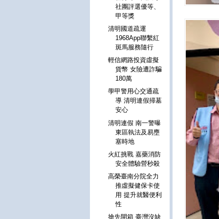
社團評選優等、
甲等獎
清明國道疏運
1968App聯繫紅
斑馬服務隨行
輕信網路投資虛擬
貨幣 女險遭詐騙
180萬
學甲警用心交通疏
導 清明連假掃墓
安心
清明連假 南一警曝
東區執法及易壅
塞時地
火紅挑戰 嘉藥消防
安全體驗營秒殺
高榮臺南分院全力
推虛擬健保卡使
用 提升就醫便利
性
搶先開箱 臺灣沒缺