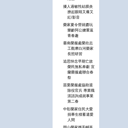
擾人過敏性結膜炎
撩起眼睛又癢又
紅/影音
榮家夏令營就醬玩
樂齡阿公嬤重返
青春趣
臺南榮服處榮欣志
工觀摩白河榮家
長照研習
追思悼念早期亡故
榮民無私奉獻 宜
蘭榮服處聯合春
祭
苗栗榮服處協助退
除役官兵 專業職
涯諮詢成就事業
第二春
中彰榮家住民大愛
捐畢生積蓄遺愛
人間
岡山榮家攜手輔英