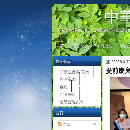
automaty do gier
中
本平台多元中立，期盼為正能量發聲
首頁
報社簡介
本報公告
線上
連結分享
2023年3
提前慶
中華鱻傳媒-首頁
台灣高鐵
臺鐵
台灣好行
嘉南藥理大學
首頁
文章