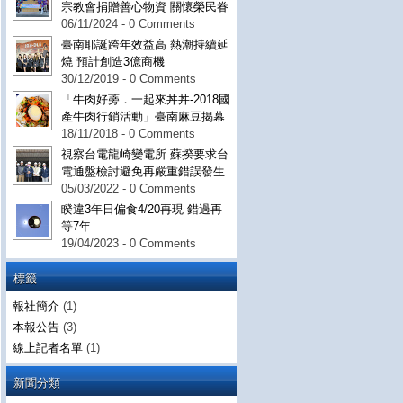
宗教會捐贈善心物資 關懷榮民眷
06/11/2024 - 0 Comments
臺南耶誕跨年效益高 熱潮持續延
燒 預計創造3億商機
30/12/2019 - 0 Comments
「牛肉好蒡．一起來丼丼-2018國
產牛肉行銷活動」臺南麻豆揭幕
18/11/2018 - 0 Comments
視察台電龍崎變電所 蘇揆要求台
電通盤檢討避免再嚴重錯誤發生
05/03/2022 - 0 Comments
睽違3年日偏食4/20再現 錯過再
等7年
19/04/2023 - 0 Comments
標籤
報社簡介
(1)
本報公告
(3)
線上記者名單
(1)
新聞分類