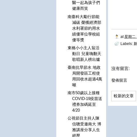
醫一起為孩子們
健康而笑
南臺科大勵行節能
減碳 榮獲經濟部
水利署節約用水
績優單位學校組
at
星期二, 
優等獎
Labels:
東橋小小主人翁活
動日 兒童嗨翻天
歌唱新人榜出爐
臺南抗旱節水 地政
沒有留言:
局開發區工程使
用回收水超過4萬
發佈留言
噸
南市50歲以上接種
較新的文章
COVID-19疫苗送
禮券加碼延至
4/20
公視節目主持人陳
信聰受邀南大 博
雅講座分享人生
經歷