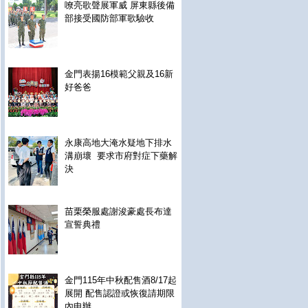
嘹亮歌聲展軍威 屏東縣後備
部接受國防部軍歌驗收
金門表揚16模範父親及16新
好爸爸
永康高地大淹水疑地下排水
溝崩壞 要求市府對症下藥解
決
苗栗榮服處謝浚豪處長布達
宣誓典禮
金門115年中秋配售酒8/17起
展開 配售認證或恢復請期限
內申辦