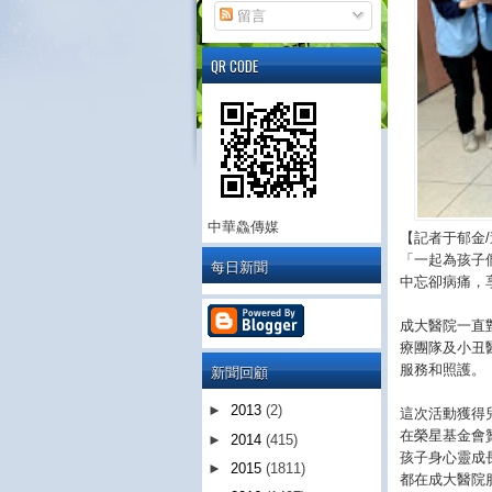
留言
QR CODE
中華鱻傳媒
【記者于郁金
「一起為孩子
每日新聞
中忘卻病痛，
成大醫院一直
療團隊及小丑
新聞回顧
服務和照護。
►
2013
(2)
這次活動獲得
在榮星基金會
►
2014
(415)
孩子身心靈成
►
2015
(1811)
都在成大醫院