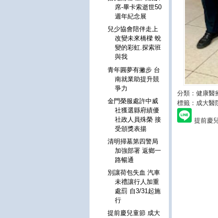
席-畢卡索逝世50
週年紀念展
兒少協會陪伴走上
改變未來橋樑 蛻
變的彩虹.探索班
與我
青年圓夢有撇步 台
南就業助提升競
爭力
分類：健康醫
金門榮服處許中威
標籤：成大醫
社獲選縣府績優
社政人員殊榮 接
提前慶
受頒獎表揚
清明掃墓第四警局
加強部署 返鄉一
路暢通
別讓荷包失血 汽車
未禮讓行人加重
處罰 自3/31起施
行
提前慶兒童節 成大