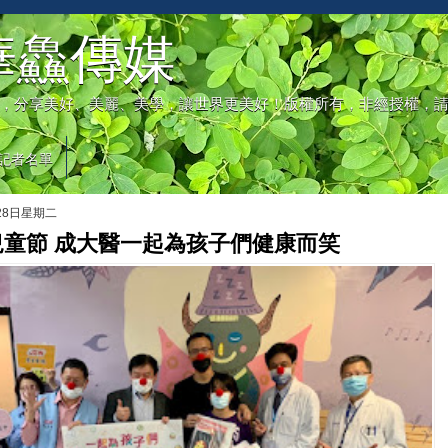
華鱻傳媒
，分享美好、美麗、美學，讓世界更美好！版權所有，非經授權，
記者名單
月28日星期二
兒童節 成大醫一起為孩子們健康而笑