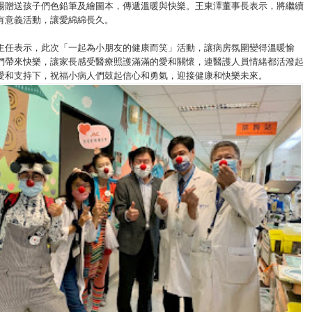
場贈送孩子們色鉛筆及繪圖本，傳遞溫暖與快樂。王東澤董事長表示，將繼續
有意義活動，讓愛綿綿長久。
主任表示，此次「一起為小朋友的健康而笑」活動，讓病房氛圍變得溫暖愉
們帶來快樂，讓家長感受醫療照護滿滿的愛和關懷，連醫護人員情緒都活潑起
愛和支持下，祝福小病人們鼓起信心和勇氣，迎接健康和快樂未來。