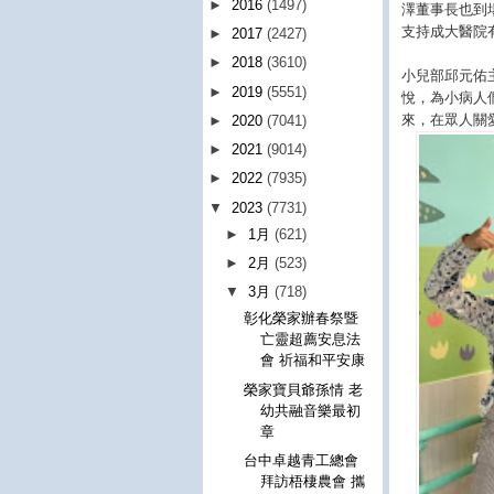
►
2016
(1497)
澤董事長也到
支持成大醫院
►
2017
(2427)
►
2018
(3610)
小兒部邱元佑
►
2019
(5551)
悅，為小病人
來，在眾人關
►
2020
(7041)
►
2021
(9014)
►
2022
(7935)
▼
2023
(7731)
►
1月
(621)
►
2月
(523)
▼
3月
(718)
彰化榮家辦春祭暨
亡靈超薦安息法
會 祈福和平安康
榮家寶貝爺孫情 老
幼共融音樂最初
章
台中卓越青工總會
拜訪梧棲農會 攜