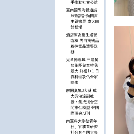
手推動社會公益
臺南國際海報邀請
展暨設計類圖書
主題書展 成大圖
館登場
酒店幫友慶生遇警
臨檢 男自掏物品
糗掉毒品遭警送
辦
兒童節專屬 三澧餐
飲集團兒童推我
最大 好禮1+1 日
義料理攻佔全家
味蕾
解開臭氧3大謎 成
大吳治達副教
授：集成混合空
間推估模型 登國
際頂尖期刊
南臺科大崇德青年
社、官將首研習
社分奪全國大專