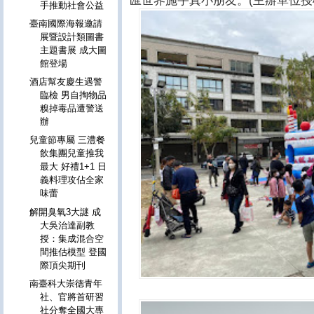
匯世界施宇真小朋友。(主辦單位授
手推動社會公益
臺南國際海報邀請
展暨設計類圖書
主題書展 成大圖
館登場
酒店幫友慶生遇警
臨檢 男自掏物品
糗掉毒品遭警送
辦
兒童節專屬 三澧餐
飲集團兒童推我
最大 好禮1+1 日
義料理攻佔全家
味蕾
解開臭氧3大謎 成
大吳治達副教
授：集成混合空
間推估模型 登國
際頂尖期刊
南臺科大崇德青年
社、官將首研習
社分奪全國大專