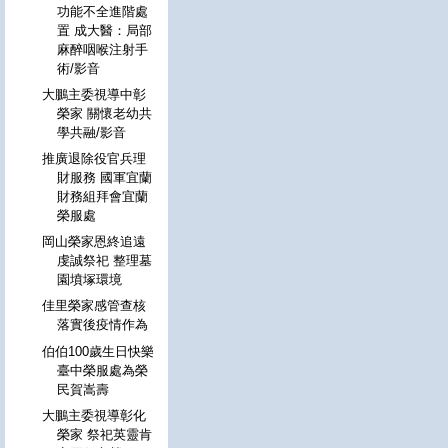
功能不全進階處
置 成大醫：局部
麻醉咽喉注射手
術/影音
大鵬主委視導中彰
榮家 關懷老幼共
學共融/影音
推廣退除役官兵理
財服務 國軍宜蘭
財務組拜會宜蘭
榮服處
岡山榮家恩終追遠
虔誠祭祀 整理墓
園墳塚環境
佳里榮家感管查核
落實後疫情作為
伯伯100歲生日快樂
臺中榮服處為榮
民賀嵩壽
大鵬主委視導彰化
榮家 祭祀英靈肯