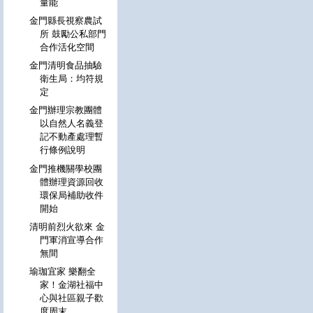
量能
金門縣長視察農試
所 鼓勵公私部門
合作活化空間
金門清明食品抽驗
衛生局：均符規
定
金門辦理宗教團體
以自然人名義登
記不動產處理暫
行條例說明
金門推機關學校團
體辦理資源回收
環保局補助收件
開始
清明前烈火欲來 金
門軍消宣導合作
無間
瑜珈宜家 樂翻全
家！金湖社福中
心與社區親子歡
度周末