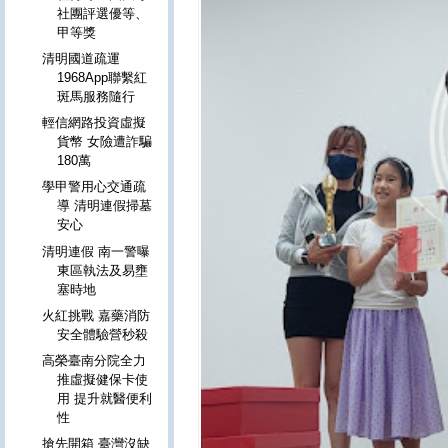
社團評選優等、
甲等獎
清明國道疏運
1968App聯繫紅
斑馬服務隨行
輕信網路投資虛擬
貨幣 女險遭詐騙
180萬
學甲警用心交通疏
導 清明連假掃墓
安心
清明連假 南一警曝
東區執法及易壅
塞時地
火紅挑戰 嘉藥消防
安全體驗營秒殺
高榮臺南分院全力
推虛擬健保卡使
用 提升就醫便利
性
搶先開箱 臺灣沒缺