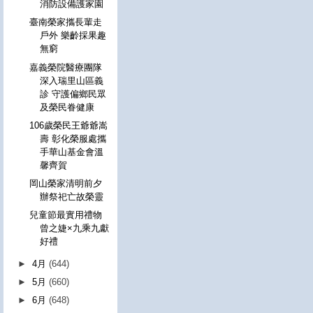
消防設備護家園
臺南榮家攜長輩走
戶外 樂齡採果趣
無窮
嘉義榮院醫療團隊
深入瑞里山區義
診 守護偏鄉民眾
及榮民眷健康
106歲榮民王爺爺嵩
壽 彰化榮服處攜
手華山基金會溫
馨齊賀
岡山榮家清明前夕
辦祭祀亡故榮靈
兒童節最實用禮物
曾之婕×九乘九獻
好禮
►
4月
(644)
►
5月
(660)
►
6月
(648)