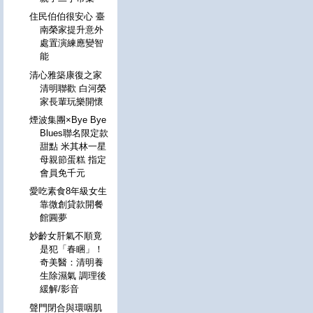
住民伯伯很安心 臺
南榮家提升意外
處置演練應變智
能
清心雅築康復之家
清明聯歡 白河榮
家長輩玩樂開懷
煙波集團×Bye Bye
Blues聯名限定款
甜點 米其林一星
母親節蛋糕 指定
會員免千元
愛吃素食8年級女生
靠微創貸款開餐
館圓夢
妙齡女肝氣不順竟
是犯「春睏」！
奇美醫：清明養
生除濕氣 調理後
緩解/影音
聲門閉合與環咽肌