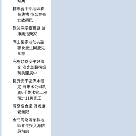
祭典
輔導會中部地區春
祭典禮 悼念在臺
亡故榮民
歡笑滿堂慶百歲 健
康樂活榮家
岡山榮家老幼共融
聯袂慶生同慶兒
童節
完整領略安平好風
光 漁光島藝術節
萌美開展中
提升安平區供水穩
定 自來水公司耗
資6千萬汰管工程
預計11月完工
菁寮慢食樂 野餐讓
愛無限
金門海巡署招募地
區青年投入海防
最前線