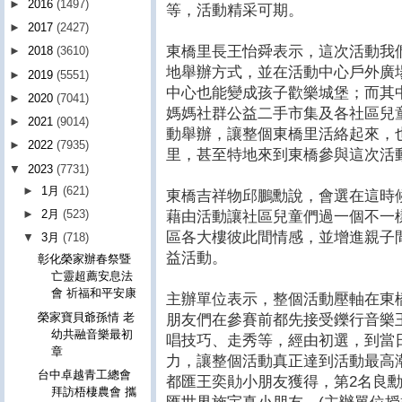
►
2016
(1497)
等，活動精采可期。
►
2017
(2427)
東橋里長王怡舜表示，這次活動我
►
2018
(3610)
地舉辦方式，並在活動中心戶外廣
►
2019
(5551)
中心也能變成孩子歡樂城堡；而其
►
2020
(7041)
媽媽社群公益二手市集及各社區兒
►
2021
(9014)
動舉辦，讓整個東橋里活絡起來，
►
2022
(7935)
里，甚至特地來到東橋參與這次活
▼
2023
(7731)
►
1月
(621)
東橋吉祥物邱鵬勳說，會選在這時
►
2月
(523)
藉由活動讓社區兒童們過一個不一
區各大樓彼此間情感，並增進親子
▼
3月
(718)
益活動。
彰化榮家辦春祭暨
亡靈超薦安息法
會 祈福和平安康
主辦單位表示，整個活動壓軸在東
榮家寶貝爺孫情 老
朋友們在參賽前都先接受鑠行音樂
幼共融音樂最初
唱技巧、走秀等，經由初選，到當
章
力，讓整個活動真正達到活動最高
台中卓越青工總會
都匯王奕勛小朋友獲得，第2名良
拜訪梧棲農會 攜