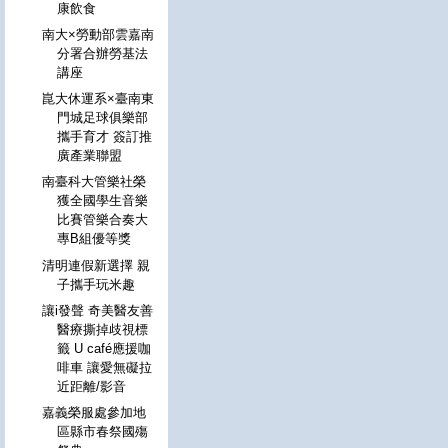
康飲食
南大×勞動部雲嘉南
分署合辦勞基法
講座
崑大休運系×臺南東
門城足球俱樂部
攜手育才 簽訂推
廣產業聯盟
南臺科大管樂社榮
獲全國學生音樂
比賽管樂合奏大
專B組優等獎
清明連假新選擇 親
子攜手玩米趣
讓i發聲 奇美醫友善
醫療撕掉歧視標
籤 U café應援咖
啡車 讓愛無礙拉
近距離/影音
嘉義榮服處參加地
區縣市春祭國殤