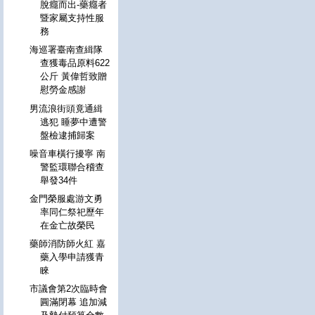
脫癮而出-藥癮者
暨家屬支持性服
務
海巡署臺南查緝隊
查獲毒品原料622
公斤 黃偉哲致贈
慰勞金感謝
男流浪街頭竟通緝
逃犯 睡夢中遭警
盤檢逮捕歸案
噪音車橫行擾寧 南
警監環聯合稽查
舉發34件
金門榮服處游文勇
率同仁祭祀歷年
在金亡故榮民
藥師消防師火紅 嘉
藥入學申請獲青
睞
市議會第2次臨時會
圓滿閉幕 追加減