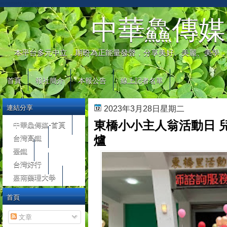
automaty do gier
中華鱻傳媒
本平台多元中立，期盼為正能量發聲，分享美好、美麗、美學，
首頁
報社簡介
本報公告
線上記者名單
連結分享
2023年3月28日星期二
東橋小小主人翁活動日 
中華鱻傳媒-首頁
台灣高鐵
爐
臺鐵
台灣好行
嘉南藥理大學
首頁
文章