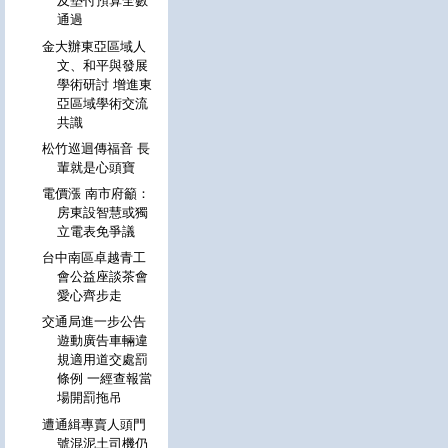
及墊付預算全數
通過
金大辦東亞區域人
文、和平與發展
學術研討 增進東
亞區域學術交流
共識
松竹巡迴傳福音 長
輩就是心頭寶
電價漲 南市府籲：
房東設智慧或獨
立電表免爭議
台中南區卓越青工
會公益座談茶會
愛心齊步走
交通局進一步公告
遊動廣告車輛違
規適用道交處罰
條例 一經查報當
場開罰拖吊
遭通緝專賣人頭門
號混泥土司機仍