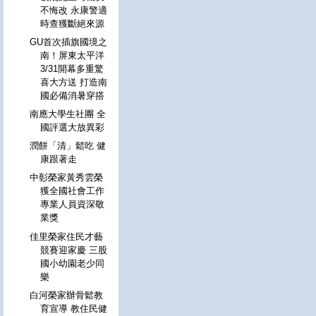
不悔改 永康警適
時查獲斷絕來源
GU首次插旗國境之
南！屏東太平洋
3/31開幕多重驚
喜大方送 打造南
國必備消暑穿搭
南應大學生社團 全
國評選大放異彩
潤餅「清」鬆吃 健
康跟著走
中彰榮家黃秀雲榮
獲全國社會工作
專業人員資深敬
業獎
佳里榮家住民才藝
競賽迎家慶 三股
國小幼園老少同
樂
白河榮家辦骨鬆教
育宣導 教住民健