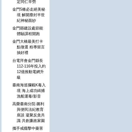
定同仁辛勞
金門5條必走絕美秘
境 解開塵封半世
紀神秘面紗
金門縣建設處節能
體驗課程開跑
金門大橋最美打卡
點徵選 粉專留言
抽好禮
台電拜會金門縣長
112-116年投入約
12億推動電網升
級
臺南海巡攔截K毒入
境 海上成功緝捕
漁船運毒/影音
高榮臺南分院-圖利
與便民法紀教育
座談 凝聚反貪共
識 共創廉政家園
攜手戒癮擊中藥害