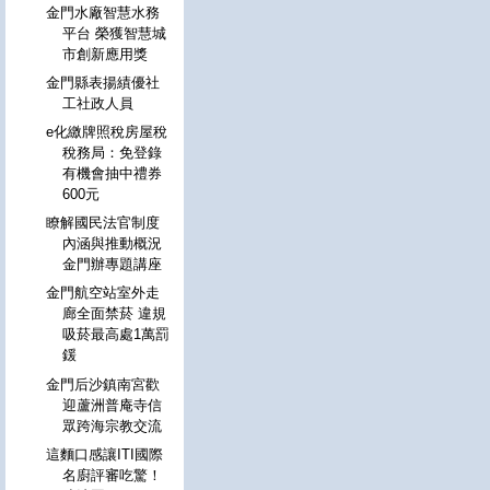
金門水廠智慧水務
平台 榮獲智慧城
市創新應用獎
金門縣表揚績優社
工社政人員
e化繳牌照稅房屋稅
稅務局：免登錄
有機會抽中禮券
600元
瞭解國民法官制度
內涵與推動概況
金門辦專題講座
金門航空站室外走
廊全面禁菸 違規
吸菸最高處1萬罰
鍰
金門后沙鎮南宮歡
迎蘆洲普庵寺信
眾跨海宗教交流
這麵口感讓ITI國際
名廚評審吃驚！