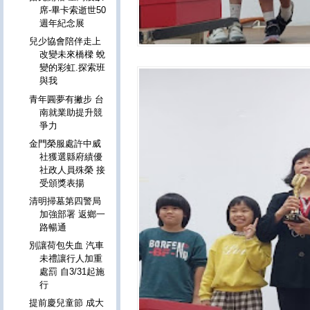
席-畢卡索逝世50
週年紀念展
兒少協會陪伴走上
改變未來橋樑 蛻
變的彩虹.探索班
與我
青年圓夢有撇步 台
南就業助提升競
爭力
金門榮服處許中威
社獲選縣府績優
社政人員殊榮 接
受頒獎表揚
清明掃墓第四警局
加強部署 返鄉一
路暢通
別讓荷包失血 汽車
未禮讓行人加重
處罰 自3/31起施
行
提前慶兒童節 成大