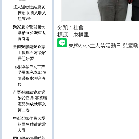
擾人過敏性結膜炎
撩起眼睛又癢又
紅/影音
分類：社會
榮家夏令營就醬玩
樂齡阿公嬤重返
標籤：東橋里
,
青春趣
東橋小小主人翁活動日 兒童
臺南榮服處榮欣志
工觀摩白河榮家
長照研習
追思悼念早期亡故
榮民無私奉獻 宜
蘭榮服處聯合春
祭
苗栗榮服處協助退
除役官兵 專業職
涯諮詢成就事業
第二春
中彰榮家住民大愛
捐畢生積蓄遺愛
人間
岡山榮家攜手輔英