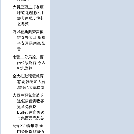
大員皇冠主打老廣
味道 彩豐樓4月
經典再現：復刻
老粵菜
府城祀典興濟宮復
辦春祭大典 祈福
平安圓滿達陣/影
音
南警二分局凃、曹
兩位故巡官 今入
祀忠烈祠
金大推動環境教育
有成 獲邀加入台
灣綠色大學聯盟
大員皇冠兒童清明
連假祭優惠吸客
兒童免費吃
Buffet 住宿再送
市集百元商品券
紀念329青年節 金
門榮服處與退伍