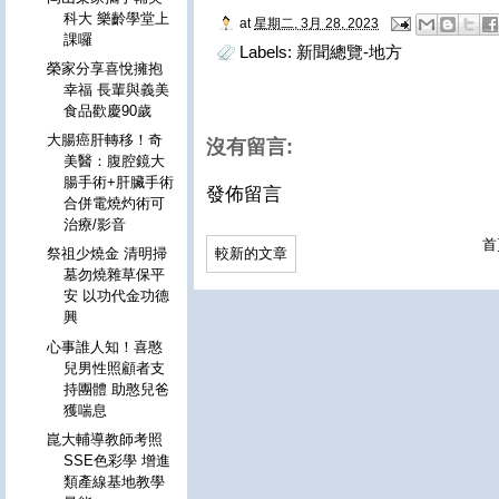
科大 樂齡學堂上
at
星期二, 3月 28, 2023
課囉
Labels:
新聞總覽-地方
榮家分享喜悅擁抱
幸福 長輩與義美
食品歡慶90歲
大腸癌肝轉移！奇
沒有留言:
美醫：腹腔鏡大
腸手術+肝臟手術
發佈留言
合併電燒灼術可
治療/影音
首
較新的文章
祭祖少燒金 清明掃
墓勿燒雜草保平
安 以功代金功德
興
心事誰人知！喜憨
兒男性照顧者支
持團體 助憨兒爸
獲喘息
崑大輔導教師考照
SSE色彩學 增進
類產線基地教學