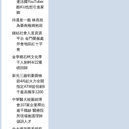
連法國YouTuber
酷KU也想引進家
鄉
待遇差一截 林燕祝
為臺南褓姆抱屈
鏈結社會人道資源
平台 金門榮服處
拜會地區紅十字
會
金寧鄉石蚵文化季
千人剝蚵4/22重
磅回歸
新光三越初夏購物
節4/6起火力全開
指定ATM提領刷6
千最高獨享1200
中華醫大校園就博
會107家企業釋出
逾千職缺 醫療院
所現場搶護理師
儲訓人才
金大建築學系研究