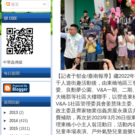
留言
QR CODE
中華鱻傳媒
每日新聞
【記者于郁金/臺南報導】繼2022
千人遊街趣活動後，由東橋地區三
愛、良勳夢公園、V&A一期、二期
大橋郡等社區大樓聯手，以營造東
新聞回顧
V&A-1社區管理委員會姜慧珠主
政主委及齊家物業信義房屋永康店
►
2013
(2)
費補助，再次於2023年3月26日
►
2014
(415)
理東橋小小主人翁活動日，活動內
►
2015
(1811)
兒童串場表演、戶外氣墊兒童遊樂