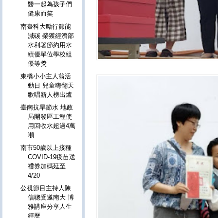
醫一起為孩子們
健康而笑
南臺科大勵行節能
減碳 榮獲經濟部
水利署節約用水
績優單位學校組
優等獎
東橋小小主人翁活
動日 兒童嗨翻天
歌唱新人榜出爐
臺南抗旱節水 地政
局開發區工程使
用回收水超過4萬
噸
南市50歲以上接種
COVID-19疫苗送
禮券加碼延至
4/20
公視節目主持人陳
信聰受邀南大 博
雅講座分享人生
經歷