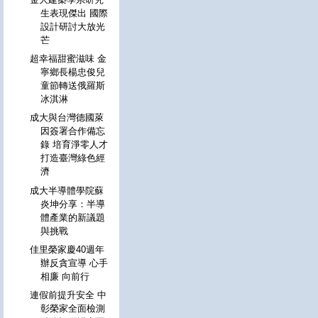
生表現傑出 國際
設計研討大放光
芒
超幸福甜蜜滋味 金
寧鄉長楊忠俊兒
童節轉送俄羅斯
冰淇淋
成大與台灣德國萊
因簽署合作備忘
錄 培育淨零人才
打造臺灣綠色經
濟
成大半導體學院蘇
炎坤分享：半導
體產業的新議題
與挑戰
佳里榮家慶40週年
辦反貪宣導 心手
相廉 向前行
連假前提升安全 中
彰榮家全面檢測