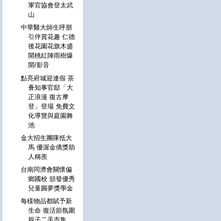
軍官協會登太武
山
中華醫大師生呼朋
引伴賞花趣 仁德
後花園花旗木盛
開桃紅陣雨樹爆
開/影音
點亮府城迎連假 茶
薈知事官邸「大
正浪漫 復古摩
登」登場 免費文
化導覽與庭園舞
池
金大招生團隊抵大
馬 優渥金僑獎助
人稱羨
台南同濟會關懷偏
鄉國校 頒發優秀
兒童圓夢獎學金
每樣物品都賦予新
生命 復活節氛圍
親子二手市集