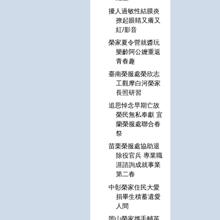
擾人過敏性結膜炎
撩起眼睛又癢又
紅/影音
榮家夏令營就醬玩
樂齡阿公嬤重返
青春趣
臺南榮服處榮欣志
工觀摩白河榮家
長照研習
追思悼念早期亡故
榮民無私奉獻 宜
蘭榮服處聯合春
祭
苗栗榮服處協助退
除役官兵 專業職
涯諮詢成就事業
第二春
中彰榮家住民大愛
捐畢生積蓄遺愛
人間
岡山榮家攜手輔英