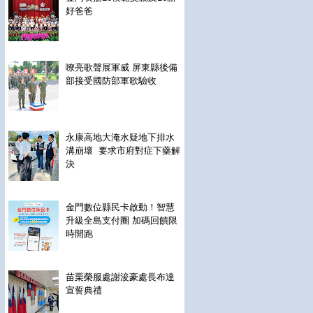
好爸爸
嘹亮歌聲展軍威 屏東縣後備
部接受國防部軍歌驗收
永康高地大淹水疑地下排水
溝崩壞 要求市府對症下藥解
決
金門數位縣民卡啟動！智慧
升級全島支付圈 加碼回饋限
時開跑
苗栗榮服處謝浚豪處長布達
宣誓典禮