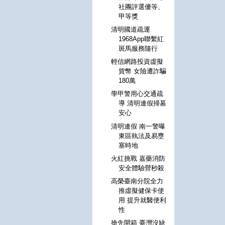
社團評選優等、
甲等獎
清明國道疏運
1968App聯繫紅
斑馬服務隨行
輕信網路投資虛擬
貨幣 女險遭詐騙
180萬
學甲警用心交通疏
導 清明連假掃墓
安心
清明連假 南一警曝
東區執法及易壅
塞時地
火紅挑戰 嘉藥消防
安全體驗營秒殺
高榮臺南分院全力
推虛擬健保卡使
用 提升就醫便利
性
搶先開箱 臺灣沒缺