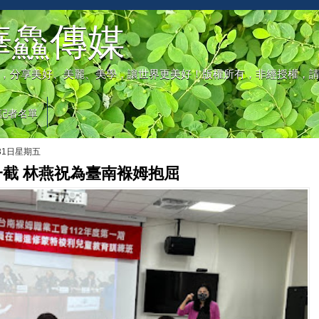
華鱻傳媒
，分享美好、美麗、美學，讓世界更美好！版權所有，非經授權，
記者名單
月31日星期五
截 林燕祝為臺南褓姆抱屈