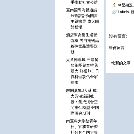
手推動社會公益
at
星期五, 
臺南國際海報邀請
Labels:
新
展暨設計類圖書
主題書展 成大圖
館登場
酒店幫友慶生遇警
沒有留言:
臨檢 男自掏物品
糗掉毒品遭警送
發佈留言
辦
兒童節專屬 三澧餐
較新的文章
飲集團兒童推我
最大 好禮1+1 日
義料理攻佔全家
味蕾
解開臭氧3大謎 成
大吳治達副教
授：集成混合空
間推估模型 登國
際頂尖期刊
南臺科大崇德青年
社、官將首研習
社分奪全國大專