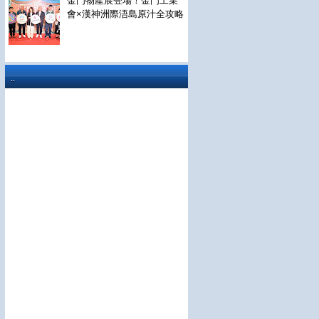
金門物產展登場！金門工業
會×漢神洲際浯島原汁全攻略
..