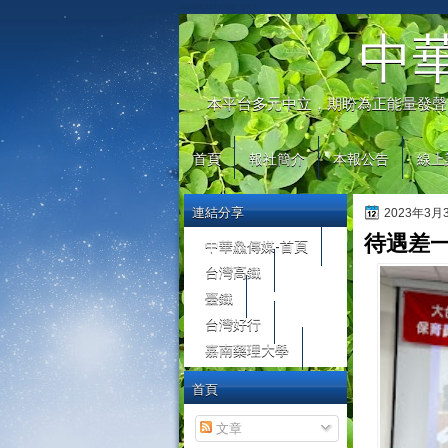
automaty do gier
中
本平台多元中立，期盼為正能量發聲
首頁
報社簡介
本報公告
線上
連結分享
2023年3
待遇差一
中華鱻傳媒-首頁
台灣高鐵
臺鐵
台灣好行
嘉南藥理大學
首頁
文章