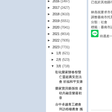
►
2016
(1497)
已低於其他縣
►
2017
(2427)
林燕祝要求市
►
2018
(3610)
調整臺南市托
►
2019
(5551)
分類：社會
標籤：臺南市
►
2020
(7041)
►
2021
(9014)
待遇差
►
2022
(7935)
▼
2023
(7731)
►
1月
(621)
►
2月
(523)
▼
3月
(718)
彰化榮家辦春祭暨
亡靈超薦安息法
會 祈福和平安康
榮家寶貝爺孫情 老
幼共融音樂最初
章
台中卓越青工總會
拜訪梧棲農會 攜