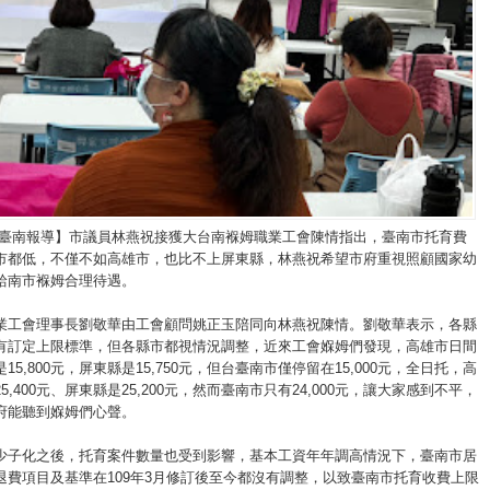
/臺南報導】市議員林燕祝接獲大台南褓姆職業工會陳情指出，臺南市托育費
市都低，不僅不如高雄市，也比不上屏東縣，林燕祝希望市府重視照顧國家幼
給南市褓姆合理待遇。
業工會理事長劉敬華由工會顧問姚正玉陪同向林燕祝陳情。劉敬華表示，各縣
有訂定上限標準，但各縣市都視情況調整，近來工會媬姆們發現，高雄市日間
15,800元，屏東縣是15,750元，但台臺南市僅停留在15,000元，全日托，高
5,400元、屏東縣是25,200元，然而臺南市只有24,000元，讓大家感到不平，
府能聽到媬姆們心聲。
少子化之後，托育案件數量也受到影響，基本工資年年調高情況下，臺南市居
退費項目及基準在109年3月修訂後至今都沒有調整，以致臺南市托育收費上限