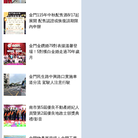
金門115年中秋配售酒8/17起
展開 配售認證或恢復請期限
內申辦
金門金鑽婚79對表揚溫馨登
場！5對獲白金婚走過70年歲
月
金門民生路中興路口實施車
道分流 駕駛人注意行駛
南市第5屆優良不動產經紀人
員暨第2屆優良地政士頒獎典
禮/影音