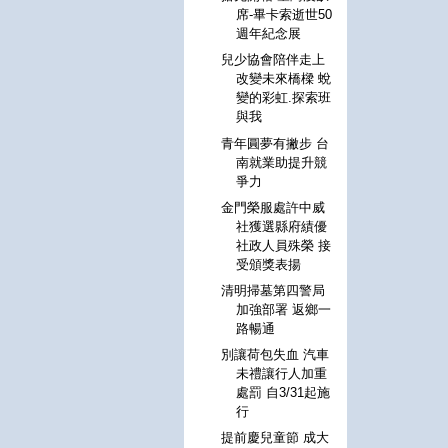
席-畢卡索逝世50
週年紀念展
兒少協會陪伴走上
改變未來橋樑 蛻
變的彩虹.探索班
與我
青年圓夢有撇步 台
南就業助提升競
爭力
金門榮服處許中威
社獲選縣府績優
社政人員殊榮 接
受頒獎表揚
清明掃墓第四警局
加強部署 返鄉一
路暢通
別讓荷包失血 汽車
未禮讓行人加重
處罰 自3/31起施
行
提前慶兒童節 成大