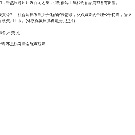
市，雖然只是屈屈幾百元之差，但對褓姆士氣和托育品質都會有影響。
長黃偉哲、社會局長考量少子化的家長需求，及媬姆業的合理公平待遇，儘快
育收費用上限。(林燕祝議員服務處提供照片)
議會
,林燕祝,
一截 林燕祝為臺南褓姆抱屈