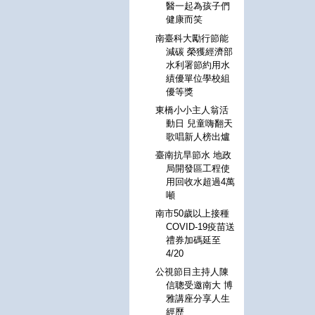
醫一起為孩子們
健康而笑
南臺科大勵行節能
減碳 榮獲經濟部
水利署節約用水
績優單位學校組
優等獎
東橋小小主人翁活
動日 兒童嗨翻天
歌唱新人榜出爐
臺南抗旱節水 地政
局開發區工程使
用回收水超過4萬
噸
南市50歲以上接種
COVID-19疫苗送
禮券加碼延至
4/20
公視節目主持人陳
信聰受邀南大 博
雅講座分享人生
經歷