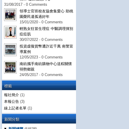
31/08/2017 - 0 Comments
領導士官班校友協會集愛心 助桃
園榮民遺孤過好年
15/01/2020 - 0 Comments
輕熟女狂冒生理痘 中醫調理揮別
痘痘肌
30/07/2022 - 0 Comments
投資虛擬貨幣遭詐近千萬 南警宣
導案例
12/05/2023 - 0 Comments
南紡攜手南紡購物中心送粽關懷
弱勢鄉親
24/05/2017 - 0 Comments
標籤
報社簡介
(1)
本報公告
(3)
線上記者名單
(1)
新聞分類
▼
新聞總覽
(64638)