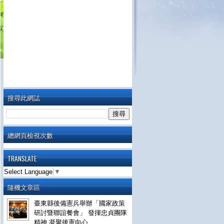
搜尋此網誌
總網頁檢視次數
TRANSLATE
Select Language
▼
隨機文章區
臺東縣後備憲兵舉辦「國家政策
研討暨聯誼餐會」 發揮忠貞團隊
精神 凝聚後憲向心