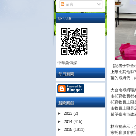
留言
QR CODE
中華鱻傳媒
【記者于郁金
上限比其他縣
每日新聞
苗的褓姆們，
大台南褓姆職
市托育收費都
新聞回顧
托育收費上限是
市收費上限是2
►
2013
(2)
希望臺南市政
►
2014
(415)
林燕祝表示，
►
2015
(1811)
家托育服育收