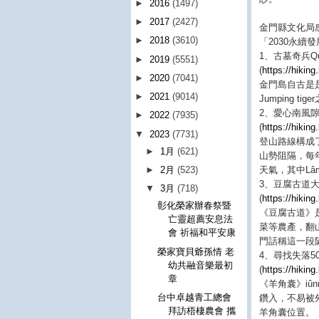
►
2016
(1497)
►
2017
(2427)
金門縣文化局
►
2018
(3610)
「2030永
1、古墓奇兵Que
►
2019
(5551)
(
https://hikin
►
2020
(7041)
金門島自古是
►
2021
(9014)
Jumping
2、愛心南風隙Lâm
►
2022
(7935)
(
https://hikin
▼
2023
(7731)
登山路線構成
►
1月
(621)
山勢阻隔，每
天氣，其中Lâm
►
2月
(523)
3、豆腐古道大冒險Ad
▼
3月
(718)
(
https://hikin
彰化榮家辦春祭暨
《豆腐古道》
亡靈超薦安息法
菜等農產，翻
會 祈福和平安康
門話稱這一段
榮家寶貝爺孫情 老
4、尋找失落500年御賜
幼共融音樂最初
(
https://hikin
章
《羊角囊》iû
台中卓越青工總會
鑽入，不易被
拜訪梧棲農會 攜
羊角囊位置。