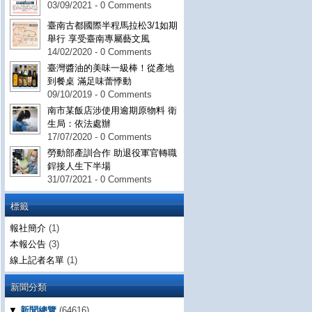
03/09/2021 - 0 Comments
臺南古都國際半程馬拉松3/1如期
舉行 享受臺南專屬藝文風
14/02/2020 - 0 Comments
臺灣醬油的美味一級棒！從產地
到餐桌 滿足味蕾悸動
09/10/2019 - 0 Comments
南市某飯店涉使用逾期原物料 衛
生局：依法處辦
17/07/2020 - 0 Comments
勞動部產訓合作 助退役軍官轉職
銲接人生下半場
31/07/2021 - 0 Comments
標籤
報社簡介
(1)
本報公告
(3)
線上記者名單
(1)
新聞分類
▼
新聞總覽
(64616)