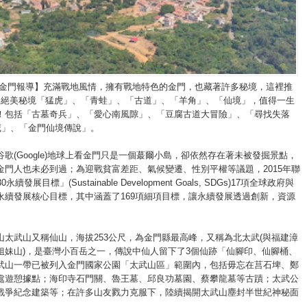
/金門報導】充滿戰地風情，擁有戰地特色的金門，也藏著許多秘境，這裡推
走絕美秘境「猛虎」、「青蛙」、「古道」、「羊角」、「仙境」，值得一生
！包括「古墓奇兵」、「愛心南風隙」、「豆腐古道大冒險」、「尋找失落
寶藏」、「金門仙境傳說」。
歌(Google)地球上看金門只是一個蕞爾小島，卻依然存在著未被發掘景點，
金門人也未必到過；為迎戰貧富差距、氣候變遷、性別平權等議題，2015年聯
永續發展目標」(Sustainable Development Goals, SDGs)17項全球政府與
永續發展核心目標，其中涵蓋了169項細項目標，讓永續發展透過創新，資源
。
山太武山又稱仙山，海拔253公尺，為金門縣最高峰，又稱為北太武(與福建漳
姐妹山)，是臺灣小百岳之一，傳說中仙人留下了3個仙跡「仙腳印、仙腳桶、
武山一帶已被列入金門國家公園「太武山區」範圍內，包括毋忘在莒石埤、鄭
處遊憩據點；海印寺石門關、魯王墓、邱良功墓園、蔡攀龍墓等古蹟；太武公
戰爭紀念建築等；在許多山友戮力克服下，陸續揭開太武山塵封半世紀神秘面