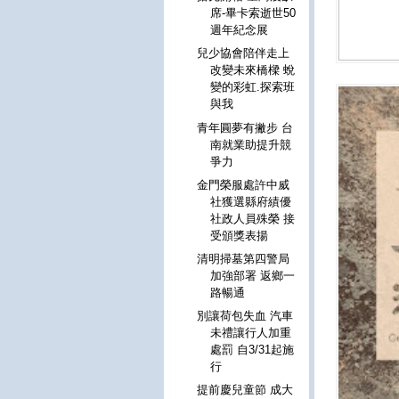
席-畢卡索逝世50
週年紀念展
兒少協會陪伴走上
改變未來橋樑 蛻
變的彩虹.探索班
與我
青年圓夢有撇步 台
南就業助提升競
爭力
金門榮服處許中威
社獲選縣府績優
社政人員殊榮 接
受頒獎表揚
清明掃墓第四警局
加強部署 返鄉一
路暢通
別讓荷包失血 汽車
未禮讓行人加重
處罰 自3/31起施
行
提前慶兒童節 成大