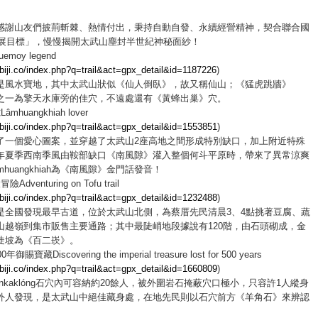
感謝山友們披荊斬棘、熱情付出，秉持自動自發、永續經營精神，契合聯合國
續發展目標」，慢慢揭開太武山塵封半世紀神秘面紗！
moy legend
g.biji.co/index.php?q=trail&act=gpx_detail&id=1187226
)
是風水寶地，其中太武山狀似《仙人倒臥》，故又稱仙山；《猛虎跳牆》
 tiger之一為擎天水庫旁的佳穴，不遠處還有《黃蜂出巢》穴。
huangkhiah lover
g.biji.co/index.php?q=trail&act=gpx_detail&id=1553851
)
了一個愛心圖案，並穿越了太武山2座高地之間形成特別缺口，加上附近特殊
年夏季西南季風由鞍部缺口《南風隙》灌入整個何斗平原時，帶來了異常涼爽
huangkhiah為《南風隙》金門話發音！
venturing on Tofu trail
g.biji.co/index.php?q=trail&act=gpx_detail&id=1232488
)
是全國發現最早古道，位於太武山北側，為蔡厝先民清晨3、4點挑著豆腐、蔬
山越嶺到集市販售主要通路；其中最陡峭地段據說有120階，由石頭砌成，金
陡坡為《百二崁》。
寶藏Discovering the imperial treasure lost for 500 years
g.biji.co/index.php?q=trail&act=gpx_detail&id=1660809
)
nnkaklóng石穴內可容納約20餘人，被外圍岩石掩蔽穴口極小，只容許1人縱身
外人發現，是太武山中絕佳藏身處，在地先民則以石穴前方《羊角石》來辨認