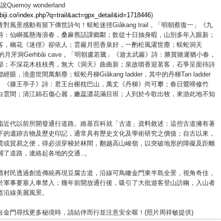
uemoy wonderland
g.biji.co/index.php?q=trail&act=gpx_detail&id=1718446
)
對風景感動有留下傳世詩句！蜈蚣迷徑Giâkang trail，「明朝蔡復一」《九
詩：仙嶼孤懸海浪春，桑麻舊話課鄉鄰；飲從十日抽身暇，山別多年入眼新；
客，幽花《迷徑》卻依人；雲巖月照香泉好，一酌松風濯世塵；蜈蚣洞天
cave的月牙洞Ge̍rhbâi cave，「明朝盧若騰」《遊太武巖》詩：勝賞雖遲猶小春，
鄰；不深花木枝枝秀，無大《洞天》曲曲新；泉故噴香迎茗客，石爭呈面待詩
眼，澆盡世間萬斛塵；蜈蚣丹梯Giâkang ladder，其中的丹梯Tan ladder
」《滕王亭子》詩：君王台榭枕巴山，萬丈《丹梯》尚可攀；春日鶯啼修竹
白雲間；清江錦石傷心麗，嫩蕊濃花滿目班；人到於今歌出牧，來游此地不知
指近代以前所開發通行道路。維基百科就「古道」資料敘述：這些古道擁有著
下的遺跡古物及歷史印記，通常具有歷史文化及學術研究之價值；自古以來，
需或貿易之便，得必須穿梭於林間，翻越高山峻嶺，以突破地形的障礙及距離
闢了道路，連絡起各地的交通..。
厝村民透過創造傳統再現豆腐古道，沿線可鳥瞰金門東半島全景，視角奇佳，
於軍事要塞人車禁入；幾年前開放通行後，吸引了大批遊客登山訪幽，入山者
道沿線美麗風景。
在金門尋找更多秘境時，請結伴而行並注意安全喔！(照片周祥敏提供)