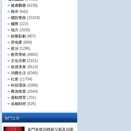
⇢
健康醫藥
(6236)
⇢
兩岸
(642)
⇢
國防警政
(15319)
⇢
國際
(222)
⇢
地方
(2035)
⇢
娛樂影劇
(807)
⇢
房地產
(689)
⇢
政治
(1295)
⇢
教育學術
(8402)
⇢
文化宗教
(2101)
⇢
旅遊美食
(2613)
⇢
消費生活
(6340)
⇢
社會
(11754)
⇢
科技環保
(2090)
⇢
農漁牧業
(2544)
⇢
運動體育
(701)
⇢
金融財經
(826)
熱門文章
金門表揚16模範父親及16新