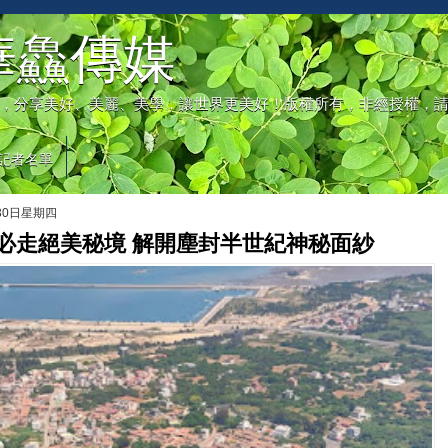
華鱻傳媒
，分享美好、美麗、美學，讓世界更美好！版權所有，非經授權，
記者名單
月30日星期四
必走絕美秘境 解開塵封半世紀神秘面紗