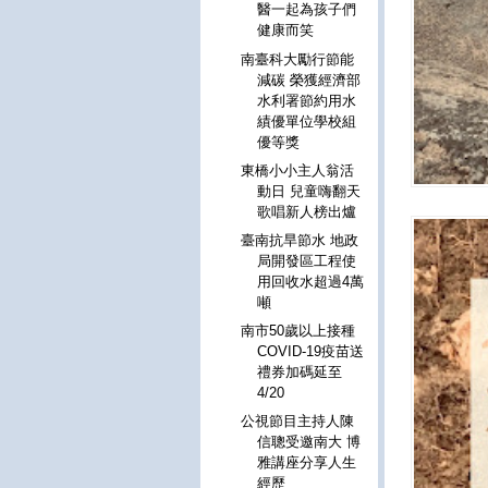
醫一起為孩子們
健康而笑
南臺科大勵行節能
減碳 榮獲經濟部
水利署節約用水
績優單位學校組
優等獎
東橋小小主人翁活
動日 兒童嗨翻天
歌唱新人榜出爐
臺南抗旱節水 地政
局開發區工程使
用回收水超過4萬
噸
南市50歲以上接種
COVID-19疫苗送
禮券加碼延至
4/20
公視節目主持人陳
信聰受邀南大 博
雅講座分享人生
經歷