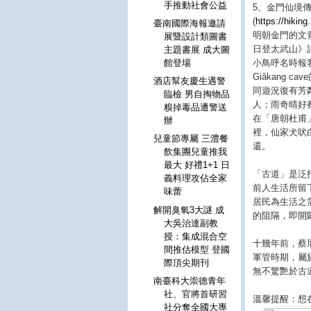
手推動社會公益
5、金門仙境傳說Q
(
https://hikin
臺南國際海報邀請
明朝金門的文青
展暨設計類圖書
日登太武山》
主題書展 成大圖
小鳥呼名時報
館登場
Giâkang 
酒店幫友慶生遇警
同遊況復有芳
臨檢 男自掏物品
人；雨奇晴好都經
糗掉毒品遭警送
在「唐朝杜甫
辦
裡，仙家犬吠
兒童節專屬 三澧餐
還。
飲集團兒童推我
最大 好禮1+1 日
「古道」是泛
義料理攻佔全家
前人生活所留
味蕾
居民為生活之
解開臭氧3大謎 成
的阻隔，即開
大吳治達副教
授：集成混合空
十幾年前，蔡
間推估模型 登國
軍管時期，屬
際頂尖期刊
無不驚艷於古
南臺科大崇德青年
社、官將首研習
溫馨提醒：想
社分奪全國大專