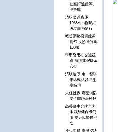
社團評選優等、
甲等獎
清明國道疏運
1968App聯繫紅
斑馬服務隨行
輕信網路投資虛擬
貨幣 女險遭詐騙
180萬
學甲警用心交通疏
導 清明連假掃墓
安心
清明連假 南一警曝
東區執法及易壅
塞時地
火紅挑戰 嘉藥消防
安全體驗營秒殺
高榮臺南分院全力
推虛擬健保卡使
用 提升就醫便利
性
搶先開箱 臺灣沒缺