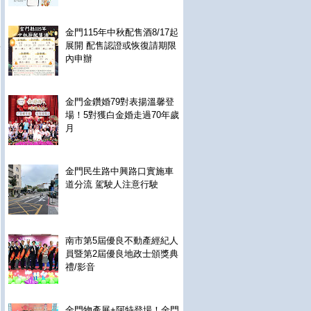
金門115年中秋配售酒8/17起
展開 配售認證或恢復請期限
內申辦
金門金鑽婚79對表揚溫馨登
場！5對獲白金婚走過70年歲
月
金門民生路中興路口實施車
道分流 駕駛人注意行駛
南市第5屆優良不動產經紀人
員暨第2屆優良地政士頒獎典
禮/影音
金門物產展+阿特登場！金門