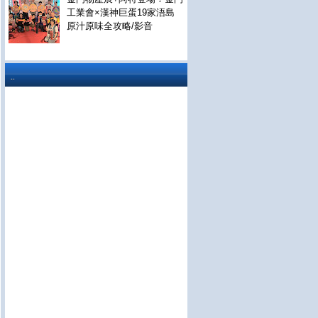
工業會×漢神巨蛋19家浯島
原汁原味全攻略/影音
..