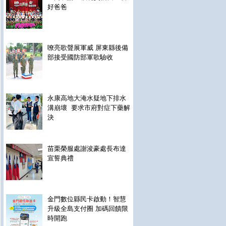
好爸爸
嘹亮歌聲展軍威 屏東縣後備
部接受國防部軍歌驗收
永康高地大淹水疑地下排水
溝崩壞 要求市府對症下藥解
決
苗栗榮服處謝浚豪處長布達
宣誓典禮
金門數位縣民卡啟動！智慧
升級全島支付圈 加碼回饋限
時開跑