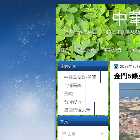
automaty do gier
中
本平台多元中立，期盼為正能量發聲
首頁
報社簡介
本報公告
線上
連結分享
2023年3
金門5條
中華鱻傳媒-首頁
台灣高鐵
臺鐵
台灣好行
嘉南藥理大學
首頁
文章