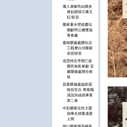
擾人過敏性結膜炎
撩起眼睛又癢又
紅/影音
榮家夏令營就醬玩
樂齡阿公嬤重返
青春趣
臺南榮服處榮欣志
工觀摩白河榮家
長照研習
追思悼念早期亡故
榮民無私奉獻 宜
蘭榮服處聯合春
祭
苗栗榮服處協助退
除役官兵 專業職
涯諮詢成就事業
第二春
中彰榮家住民大愛
捐畢生積蓄遺愛
人間
岡山榮家攜手輔英