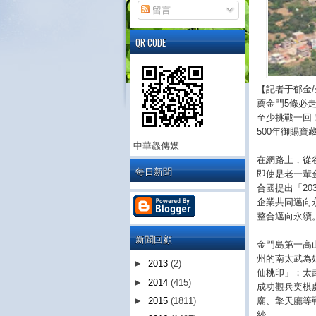
留言
QR CODE
【記者于郁金
薦金門5條必
至少挑戰一回
500年御賜
中華鱻傳媒
在網路上，從谷
每日新聞
即使是老一輩
合國提出「2030
企業共同邁向
整合邁向永續
新聞回顧
金門島第一高
州的南太武為
►
2013
(2)
仙桃印」；太
►
2014
(415)
成功觀兵奕棋
廟、擎天廳等
►
2015
(1811)
紗。