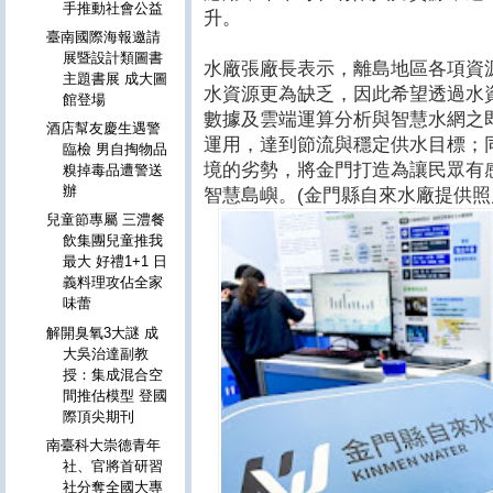
手推動社會公益
升。
臺南國際海報邀請
展暨設計類圖書
水廠張廠長表示，離島地區各項資
主題書展 成大圖
水資源更為缺乏，因此希望透過水
館登場
數據及雲端運算分析與智慧水網之
酒店幫友慶生遇警
運用，達到節流與穩定供水目標；
臨檢 男自掏物品
境的劣勢，將金門打造為讓民眾有
糗掉毒品遭警送
辦
智慧島嶼。(金門縣自來水廠提供照
兒童節專屬 三澧餐
飲集團兒童推我
最大 好禮1+1 日
義料理攻佔全家
味蕾
解開臭氧3大謎 成
大吳治達副教
授：集成混合空
間推估模型 登國
際頂尖期刊
南臺科大崇德青年
社、官將首研習
社分奪全國大專