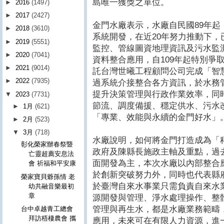
島唯一獲獎之單位。
►
2016
(1497)
►
2017
(2427)
金門水廠表示，水廠自民國89年
►
2018
(3610)
系統開發，在近20年努力推動下
►
2019
(5551)
監控、管線圖資地理資訊及污水監
►
2020
(7041)
資料整合應用，自109年起特別爭
►
2021
(9014)
託台灣世曦工程顧問公司完成「智
►
2022
(7935)
過系統介接整合各方資訊，於水務
提升決策管理與行政作業效率，同
▼
2023
(7731)
節流、調度備援、穩定供水、污水
►
1月
(621)
「專業、效能與永續的金門好水」
►
2月
(523)
▼
3月
(718)
水廠說明，如何將金門打造成為「
彰化榮家辦春祭暨
政府及陳縣長施政主軸及重點，過
亡靈超薦安息法
面開發為主，本次水廠以內部整合
會 祈福和平安康
於創新突破努力外，同時也代表縣
榮家寶貝爺孫情 老
於臺灣自來水事業只需負責自來水
幼共融音樂最初
章
源開發與管理、淨水處理操作、整
管理與再生水，都是水廠業務範疇
台中卓越青工總會
拜訪梧棲農會 攜
應用，未來可在有限人力資源，進