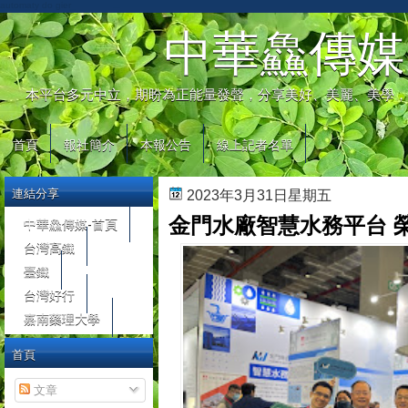
automaty do gier
中華鱻傳媒
本平台多元中立，期盼為正能量發聲，分享美好、美麗、美學，
首頁
報社簡介
本報公告
線上記者名單
連結分享
2023年3月31日星期五
金門水廠智慧水務平台 
中華鱻傳媒-首頁
台灣高鐵
臺鐵
台灣好行
嘉南藥理大學
首頁
文章