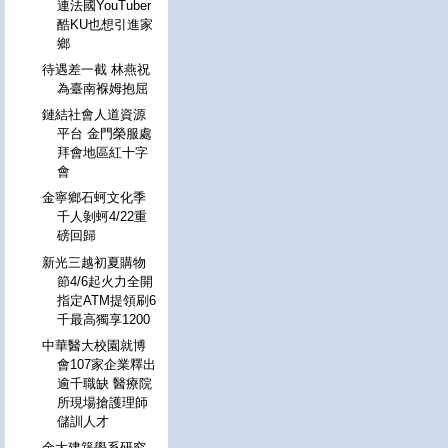
連法國YouTuber
酷KU也想引進家
鄉
待遇差一截 林燕祝
為臺南褓姆抱屈
鏈結社會人道資源
平台 金門榮服處
拜會地區紅十字
會
金寧鄉石蚵文化季
千人剝蚵4/22重
磅回歸
新光三越初夏購物
節4/6起火力全開
指定ATM提領刷6
千最高獨享1200
中華醫大校園就博
會107家企業釋出
逾千職缺 醫療院
所現場搶護理師
儲訓人才
金大建築學系研究