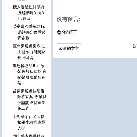
擾人過敏性結膜炎
撩起眼睛又癢又
紅/影音
沒有留言:
榮家夏令營就醬玩
發佈留言
樂齡阿公嬤重返
青春趣
首
臺南榮服處榮欣志
較新的文章
工觀摩白河榮家
長照研習
追思悼念早期亡故
榮民無私奉獻 宜
蘭榮服處聯合春
祭
苗栗榮服處協助退
除役官兵 專業職
涯諮詢成就事業
第二春
中彰榮家住民大愛
捐畢生積蓄遺愛
人間
岡山榮家攜手輔英