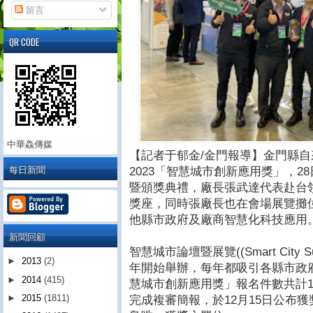
留言
QR CODE
中華鱻傳媒
【記者于郁金/金門報導】金門縣
每日新聞
2023「智慧城市創新應用獎」，
暨頒獎典禮，廠長張武達代表赴台
獎座，同時張廠長也在會場展覽攤
他縣市政府及廠商智慧化科技應用
新聞回顧
智慧城市論壇暨展覽((Smart City Su
►
2013
(2)
年開始舉辦，每年都吸引各縣市政
►
2014
(415)
慧城市創新應用獎」報名件數共計10
►
2015
(1811)
完成複審簡報，於12月15日公布