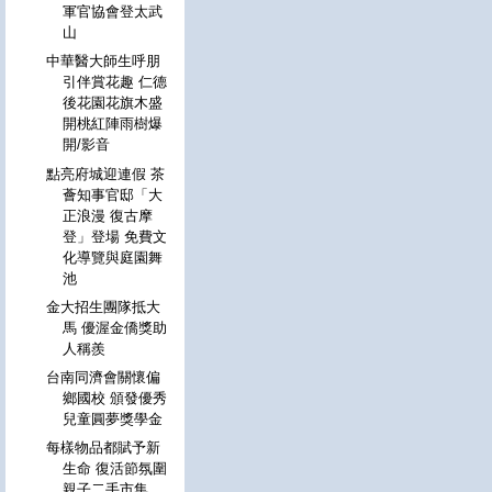
軍官協會登太武
山
中華醫大師生呼朋
引伴賞花趣 仁德
後花園花旗木盛
開桃紅陣雨樹爆
開/影音
點亮府城迎連假 茶
薈知事官邸「大
正浪漫 復古摩
登」登場 免費文
化導覽與庭園舞
池
金大招生團隊抵大
馬 優渥金僑獎助
人稱羨
台南同濟會關懷偏
鄉國校 頒發優秀
兒童圓夢獎學金
每樣物品都賦予新
生命 復活節氛圍
親子二手市集