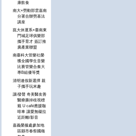
康飲食
南大×勞動部雲嘉南
分署合辦勞基法
講座
崑大休運系×臺南東
門城足球俱樂部
攜手育才 簽訂推
廣產業聯盟
南臺科大管樂社榮
獲全國學生音樂
比賽管樂合奏大
專B組優等獎
清明連假新選擇 親
子攜手玩米趣
讓i發聲 奇美醫友善
醫療撕掉歧視標
籤 U café應援咖
啡車 讓愛無礙拉
近距離/影音
嘉義榮服處參加地
區縣市春祭國殤