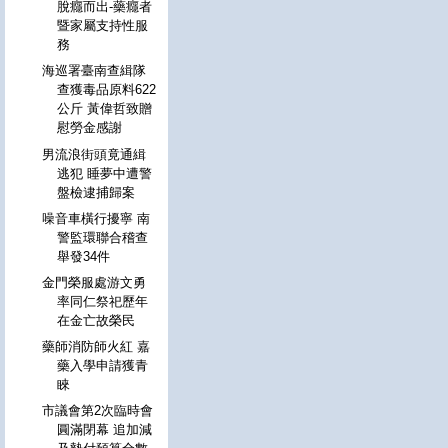
脫癮而出-藥癮者
暨家屬支持性服
務
海巡署臺南查緝隊
查獲毒品原料622
公斤 黃偉哲致贈
慰勞金感謝
男流浪街頭竟通緝
逃犯 睡夢中遭警
盤檢逮捕歸案
噪音車橫行擾寧 南
警監環聯合稽查
舉發34件
金門榮服處游文勇
率同仁祭祀歷年
在金亡故榮民
藥師消防師火紅 嘉
藥入學申請獲青
睞
市議會第2次臨時會
圓滿閉幕 追加減