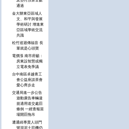
及墊付預算全數
通過
金大辦東亞區域人
文、和平與發展
學術研討 增進東
亞區域學術交流
共識
松竹巡迴傳福音 長
輩就是心頭寶
電價漲 南市府籲：
房東設智慧或獨
立電表免爭議
台中南區卓越青工
會公益座談茶會
愛心齊步走
交通局進一步公告
遊動廣告車輛違
規適用道交處罰
條例 一經查報當
場開罰拖吊
遭通緝專賣人頭門
號混泥土司機仍