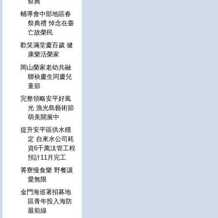
祭典
輔導會中部地區春
祭典禮 悼念在臺
亡故榮民
歡笑滿堂慶百歲 健
康樂活榮家
岡山榮家老幼共融
聯袂慶生同慶兒
童節
完整領略安平好風
光 漁光島藝術節
萌美開展中
提升安平區供水穩
定 自來水公司耗
資6千萬汰管工程
預計11月完工
菁寮慢食樂 野餐讓
愛無限
金門海巡署招募地
區青年投入海防
最前線