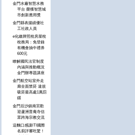
金門水廠智慧水務
平台 榮獲智慧城
市創新應用獎
金門縣表揚績優社
工社政人員
e化繳牌照稅房屋稅
稅務局：免登錄
有機會抽中禮券
600元
瞭解國民法官制度
內涵與推動概況
金門辦專題講座
金門航空站室外走
廊全面禁菸 違規
吸菸最高處1萬罰
鍰
金門后沙鎮南宮歡
迎蘆洲普庵寺信
眾跨海宗教交流
這麵口感讓ITI國際
名廚評審吃驚！