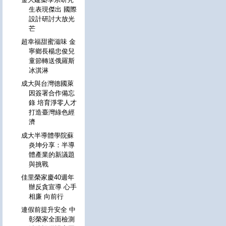
生表現傑出 國際
設計研討大放光
芒
超幸福甜蜜滋味 金
寧鄉長楊忠俊兒
童節轉送俄羅斯
冰淇淋
成大與台灣德國萊
因簽署合作備忘
錄 培育淨零人才
打造臺灣綠色經
濟
成大半導體學院蘇
炎坤分享：半導
體產業的新議題
與挑戰
佳里榮家慶40週年
辦反貪宣導 心手
相廉 向前行
連假前提升安全 中
彰榮家全面檢測