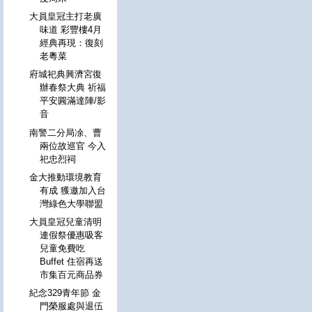
大員皇冠主打老廣
味道 彩豐樓4月
經典再現：復刻
老粵菜
府城祀典興濟宮復
辦春祭大典 祈福
平安圓滿達陣/影
音
南警二分局凃、曹
兩位故巡官 今入
祀忠烈祠
金大推動環境教育
有成 獲邀加入台
灣綠色大學聯盟
大員皇冠兒童清明
連假祭優惠吸客
兒童免費吃
Buffet 住宿再送
市集百元商品券
紀念329青年節 金
門榮服處與退伍