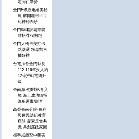
定同仁辛勞
金門5條必走絕美秘
境 解開塵封半世
紀神秘面紗
金門縣建設處節能
體驗課程開跑
金門大橋最美打卡
點徵選 粉專留言
抽好禮
台電拜會金門縣長
112-116年投入約
12億推動電網升
級
臺南海巡攔截K毒入
境 海上成功緝捕
漁船運毒/影音
高榮臺南分院-圖利
與便民法紀教育
座談 凝聚反貪共
識 共創廉政家園
攜手戒癮擊中藥害