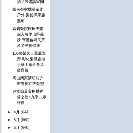
消防設備護家園
臺南榮家攜長輩走
戶外 樂齡採果趣
無窮
嘉義榮院醫療團隊
深入瑞里山區義
診 守護偏鄉民眾
及榮民眷健康
106歲榮民王爺爺嵩
壽 彰化榮服處攜
手華山基金會溫
馨齊賀
岡山榮家清明前夕
辦祭祀亡故榮靈
兒童節最實用禮物
曾之婕×九乘九獻
好禮
►
4月
(644)
►
5月
(660)
►
6月
(648)