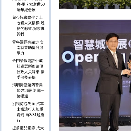
席-畢卡索逝世50
週年紀念展
兒少協會陪伴走上
改變未來橋樑 蛻
變的彩虹.探索班
與我
青年圓夢有撇步 台
南就業助提升競
爭力
金門榮服處許中威
社獲選縣府績優
社政人員殊榮 接
受頒獎表揚
清明掃墓第四警局
加強部署 返鄉一
路暢通
別讓荷包失血 汽車
未禮讓行人加重
處罰 自3/31起施
行
提前慶兒童節 成大