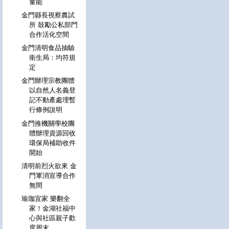
量能
金門縣長視察農試
所 鼓勵公私部門
合作活化空間
金門清明食品抽驗
衛生局：均符規
定
金門辦理宗教團體
以自然人名義登
記不動產處理暫
行條例說明
金門推機關學校團
體辦理資源回收
環保局補助收件
開始
清明前烈火欲來 金
門軍消宣導合作
無間
瑜珈宜家 樂翻全
家！金湖社福中
心與社區親子歡
度周末