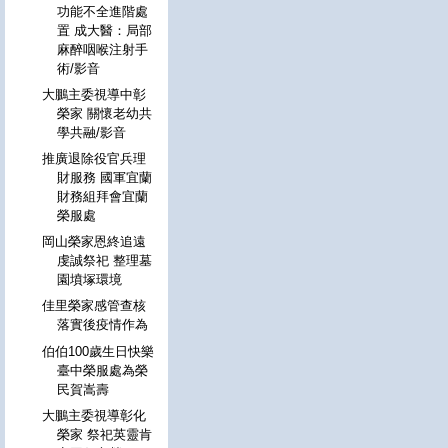
功能不全進階處
置 成大醫：局部
麻醉咽喉注射手
術/影音
大鵬主委視導中彰
榮家 關懷老幼共
學共融/影音
推廣退除役官兵理
財服務 國軍宜蘭
財務組拜會宜蘭
榮服處
岡山榮家恩終追遠
虔誠祭祀 整理墓
園墳塚環境
佳里榮家感管查核
落實後疫情作為
伯伯100歲生日快樂
臺中榮服處為榮
民賀嵩壽
大鵬主委視導彰化
榮家 祭祀英靈肯