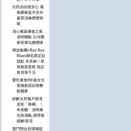
住民伯伯很安心 臺
南榮家提升意外
處置演練應變智
能
清心雅築康復之家
清明聯歡 白河榮
家長輩玩樂開懷
煙波集團×Bye Bye
Blues聯名限定款
甜點 米其林一星
母親節蛋糕 指定
會員免千元
愛吃素食8年級女生
靠微創貸款開餐
館圓夢
妙齡女肝氣不順竟
是犯「春睏」！
奇美醫：清明養
生除濕氣 調理後
緩解/影音
聲門閉合與環咽肌