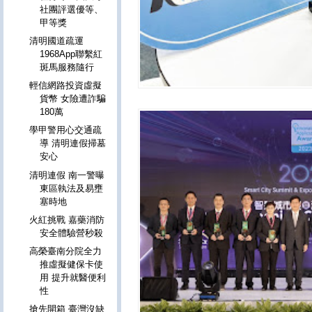
社團評選優等、
甲等獎
清明國道疏運
1968App聯繫紅
斑馬服務隨行
輕信網路投資虛擬
貨幣 女險遭詐騙
180萬
學甲警用心交通疏
導 清明連假掃墓
安心
清明連假 南一警曝
東區執法及易壅
塞時地
火紅挑戰 嘉藥消防
安全體驗營秒殺
高榮臺南分院全力
推虛擬健保卡使
用 提升就醫便利
性
搶先開箱 臺灣沒缺