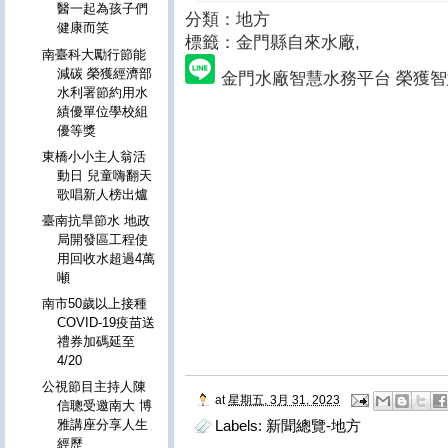
醫一起為孩子們
分類：地方
健康而笑
標籤：
金門縣自來水廠,
南臺科大勵行節能
減碳 榮獲經濟部
金門水廠智慧水務平台 榮獲
水利署節約用水
績優單位學校組
優等獎
東橋小小主人翁活
動日 兒童嗨翻天
歌唱新人榜出爐
臺南抗旱節水 地政
局開發區工程使
用回收水超過4萬
噸
南市50歲以上接種
COVID-19疫苗送
禮券加碼延至
4/20
公視節目主持人陳
at
星期五, 3月 31, 2023
信聰受邀南大 博
Labels:
新聞總覽-地方
雅講座分享人生
經歷