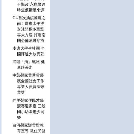
不悔改 永康警適
時查獲斷絕來源
GU首次插旗國境之
南！屏東太平洋
3/31開幕多重驚
喜大方送 打造南
國必備消暑穿搭
南應大學生社團 全
國評選大放異彩
潤餅「清」鬆吃 健
康跟著走
中彰榮家黃秀雲榮
獲全國社會工作
專業人員資深敬
業獎
佳里榮家住民才藝
競賽迎家慶 三股
國小幼園老少同
樂
白河榮家辦骨鬆教
育宣導 教住民健