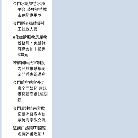
金門水廠智慧水務
平台 榮獲智慧城
市創新應用獎
金門縣表揚績優社
工社政人員
e化繳牌照稅房屋稅
稅務局：免登錄
有機會抽中禮券
600元
瞭解國民法官制度
內涵與推動概況
金門辦專題講座
金門航空站室外走
廊全面禁菸 違規
吸菸最高處1萬罰
鍰
金門后沙鎮南宮歡
迎蘆洲普庵寺信
眾跨海宗教交流
這麵口感讓ITI國際
名廚評審吃驚！