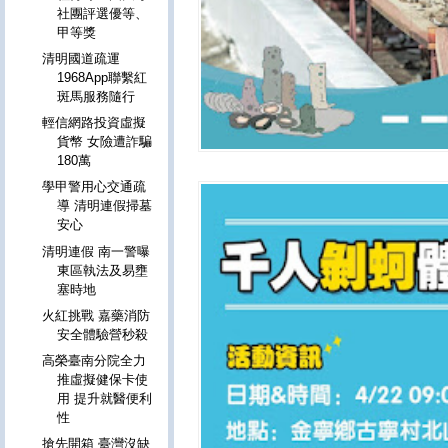
社團評選優等、
甲等獎
清明國道疏運
1968App聯繫紅
斑馬服務隨行
輕信網路投資虛擬
貨幣 女險遭詐騙
180萬
學甲警用心交通疏
導 清明連假掃墓
安心
清明連假 南一警曝
東區執法及易壅
塞時地
火紅挑戰 嘉藥消防
安全體驗營秒殺
高榮臺南分院全力
推虛擬健保卡使
用 提升就醫便利
性
搶先開箱 臺灣沒缺