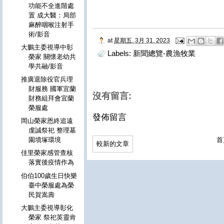
功能不全進階處
置 成大醫：局部
麻醉咽喉注射手
術/影音
at
星期五, 3月 31, 2023
大鵬主委視導中彰
Labels:
新聞總覽-農漁牧業
榮家 關懷老幼共
學共融/影音
推廣退除役官兵理
財服務 國軍宜蘭
沒有留言:
財務組拜會宜蘭
榮服處
發佈留言
岡山榮家恩終追遠
虔誠祭祀 整理墓
首
園墳塚環境
較新的文章
佳里榮家感管查核
落實後疫情作為
伯伯100歲生日快樂
臺中榮服處為榮
民賀嵩壽
大鵬主委視導彰化
榮家 祭祀英靈肯