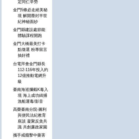
定同仁辛勞
金門5條必走絕美秘
境 解開塵封半世
紀神秘面紗
金門縣建設處節能
體驗課程開跑
金門大橋最美打卡
點徵選 粉專留言
抽好禮
台電拜會金門縣長
112-116年投入約
12億推動電網升
級
臺南海巡攔截K毒入
境 海上成功緝捕
漁船運毒/影音
高榮臺南分院-圖利
與便民法紀教育
座談 凝聚反貪共
識 共創廉政家園
攜手戒癮擊中藥害