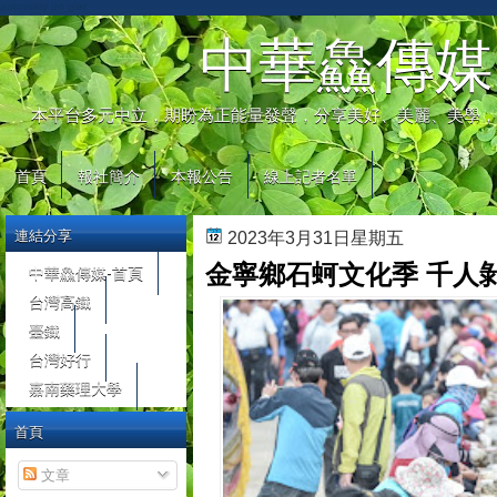
automaty do gier
中華鱻傳媒
本平台多元中立，期盼為正能量發聲，分享美好、美麗、美學，
首頁
報社簡介
本報公告
線上記者名單
連結分享
2023年3月31日星期五
金寧鄉石蚵文化季 千人剝
中華鱻傳媒-首頁
台灣高鐵
臺鐵
台灣好行
嘉南藥理大學
首頁
文章