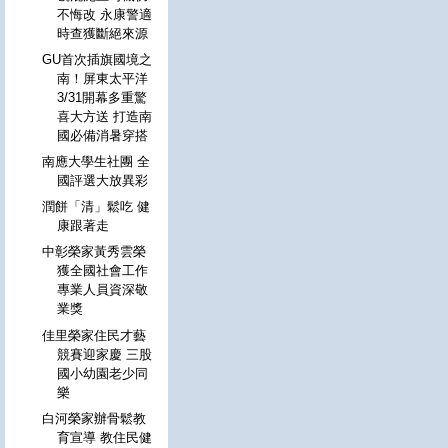
不悔改 永康警適
時查獲斷絕來源
GU首次插旗國境之
南！屏東太平洋
3/31開幕多重驚
喜大方送 打造南
國必備消暑穿搭
南應大學生社團 全
國評選大放異彩
潤餅「清」鬆吃 健
康跟著走
中彰榮家黃秀雲榮
獲全國社會工作
專業人員資深敬
業獎
佳里榮家住民才藝
競賽迎家慶 三股
國小幼園老少同
樂
白河榮家辦骨鬆教
育宣導 教住民健