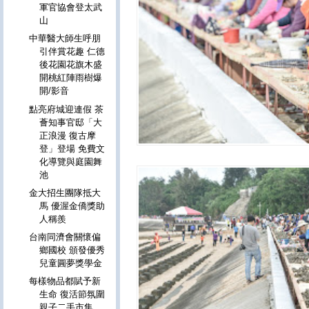
軍官協會登太武
山
中華醫大師生呼朋
引伴賞花趣 仁德
後花園花旗木盛
開桃紅陣雨樹爆
開/影音
點亮府城迎連假 茶
薈知事官邸「大
正浪漫 復古摩
登」登場 免費文
化導覽與庭園舞
池
金大招生團隊抵大
馬 優渥金僑獎助
人稱羨
台南同濟會關懷偏
鄉國校 頒發優秀
兒童圓夢獎學金
每樣物品都賦予新
生命 復活節氛圍
親子二手市集