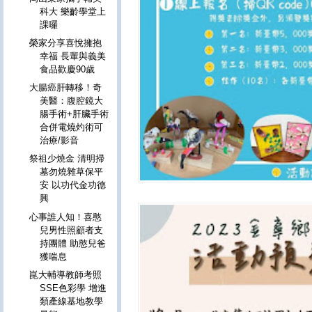
科大 樂齡學堂上
課囉
榮家分享喜悅擁抱
幸福 長輩與義美
食品歡慶90歲
大腸癌肝轉移！奇
美醫：腹腔鏡大
腸手術+肝臟手術
合併電燒灼術可
治療/影音
祭祖少燒金 清明掃
墓勿燒雜草保平
安 以功代金功德
興
心事誰人知！喜憨
兒男性照顧者支
持團體 助憨兒爸
獲喘息
崑大輔導教師考照
SSE色彩學 增進
類產線基地教學