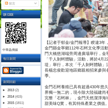
留言
QR CODE
【記者于郁金/金門報導】睽違3年
金門縣金寧鄉112年石蚵文化季活動
中華鱻傳媒
門大橋慈湖端旁周邊廣場舉行，金
每日新聞
「千人剝蚵體驗」活動，將於4月2
堤」舉行，本次「千人剝蚵體驗」
長楊忠俊歡迎地區鄉親相招來參與
季。
新聞回顧
金門石蚵養殖已具有超過430年悠
►
2013
(2)
界獨一無二的，現今除大陸福建尚
►
2014
(415)
完整「石蚵林」，金門天然潔淨海
►
2015
(1811)
甜美味Q實，有其特殊產業之價值