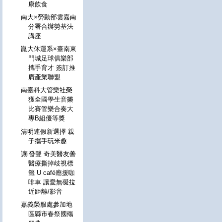
康飲食
南大×勞動部雲嘉南
分署合辦勞基法
講座
崑大休運系×臺南東
門城足球俱樂部
攜手育才 簽訂推
廣產業聯盟
南臺科大管樂社榮
獲全國學生音樂
比賽管樂合奏大
專B組優等獎
清明連假新選擇 親
子攜手玩米趣
讓i發聲 奇美醫友善
醫療撕掉歧視標
籤 U café應援咖
啡車 讓愛無礙拉
近距離/影音
嘉義榮服處參加地
區縣市春祭國殤