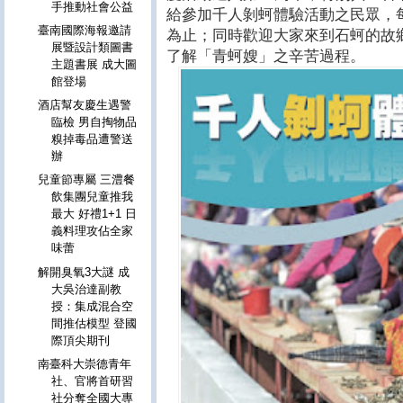
手推動社會公益
給參加千人剝蚵體驗活動之民眾，
臺南國際海報邀請
為止；同時歡迎大家來到石蚵的故
展暨設計類圖書
了解「青蚵嫂」之辛苦過程。
主題書展 成大圖
館登場
酒店幫友慶生遇警
臨檢 男自掏物品
糗掉毒品遭警送
辦
兒童節專屬 三澧餐
飲集團兒童推我
最大 好禮1+1 日
義料理攻佔全家
味蕾
解開臭氧3大謎 成
大吳治達副教
授：集成混合空
間推估模型 登國
際頂尖期刊
南臺科大崇德青年
社、官將首研習
社分奪全國大專