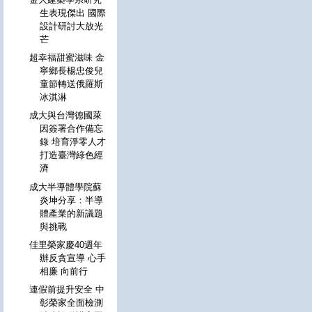
生表現傑出 國際
設計研討大放光
芒
超幸福甜蜜滋味 金
寧鄉長楊忠俊兒
童節轉送俄羅斯
冰淇淋
成大與台灣德國萊
因簽署合作備忘
錄 培育淨零人才
打造臺灣綠色經
濟
成大半導體學院蘇
炎坤分享：半導
體產業的新議題
與挑戰
佳里榮家慶40週年
辦反貪宣導 心手
相廉 向前行
連假前提升安全 中
彰榮家全面檢測