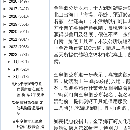
►
2016
(1497)
金寧鄉公所表示，千人剝蚵體驗活動定
►
2017
(2427)
北山出海口「海堤」舉辦，預訂於當(
►
2018
(3610)
名額，坐滿為止；本活動以石蚵田
►
2019
(5551)
方產業的各種特色氛圍，展現老祖
►
2020
(7041)
源得以善用及發展，價值不墜、永
►
2021
(9014)
自備，如無工具者，本次公所現場
►
2022
(7935)
押金為新台幣100元整，歸還工具
當天所提供體驗之蚵材剝完為止，
▼
2023
(7731)
備。
►
1月
(621)
►
2月
(523)
金寧鄉公所進一步表示，為推廣觀
▼
3月
(718)
區，於活動上午8時50分前入場，
彰化榮家辦春祭暨
案，歡迎各旅行社業者及相關協會揪
亡靈超薦安息法
12時前可向金寧鄉公所報名，報名專線
會 祈福和平安康
活動前，提供剝蚵工具組借用服務，
榮家寶貝爺孫情 老
工具時(只需歸還剝蚵刀即可)退還
幼共融音樂最初
章
鄉長楊忠俊指出，金寧鄉石蚵文化季今
台中卓越青工總會
拜訪梧棲農會 攜
慶活動邁入第20周年，特別與「