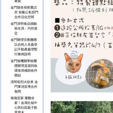
量能
金門縣長視察農試
所 鼓勵公私部門
合作活化空間
金門清明食品抽驗
衛生局：均符規
定
金門辦理宗教團體
以自然人名義登
記不動產處理暫
行條例說明
金門推機關學校團
體辦理資源回收
環保局補助收件
開始
清明前烈火欲來 金
門軍消宣導合作
無間
瑜珈宜家 樂翻全
家！金湖社福中
心與社區親子歡
度周末