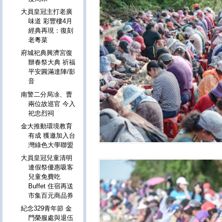
大員皇冠主打老廣
味道 彩豐樓4月
經典再現：復刻
老粵菜
府城祀典興濟宮復
辦春祭大典 祈福
平安圓滿達陣/影
音
南警二分局凃、曹
兩位故巡官 今入
祀忠烈祠
金大推動環境教育
有成 獲邀加入台
灣綠色大學聯盟
大員皇冠兒童清明
連假祭優惠吸客
兒童免費吃
Buffet 住宿再送
市集百元商品券
紀念329青年節 金
門榮服處與退伍