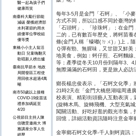
醫一起為孩子們
健康而笑
每年3-5月是金門「石蚵」、「小
南臺科大勵行節能
方式不同，所以口感不同於臺灣的
減碳 榮獲經濟部
「石頭蚵」、「珍珠蚵」；在金門
水利署節約用水
績優單位學校組
二的，已有數百年歷史，將蚵苗養
優等獎
條(金門人稱「蠔嘟(ㄉㄨ)」)上
東橋小小主人翁活
Ｑ彈有勁、無腥味，又甘甜又鮮美
動日 兒童嗨翻天
地美食，例如：蚵仔煎、石蚵麵線
歌唱新人榜出爐
等；產季從冬天10月份到隔年3、
臺南抗旱節水 地政
無際滿滿的石蚵田，更是旅人必訪
局開發區工程使
用回收水超過4萬
鄉長楊忠俊表示，「石蚵文化季」將於
噸
21時2天在「金門大橋慈湖端周邊
南市50歲以上接種
校表演、精彩街頭藝人互動表演，
COVID-19疫苗送
禮券加碼延至
(旋轉木馬、旋轉飛機、大型充氣城
4/20
闖關活動、好吃好逛的觀光市集，
公視節目主持人陳
回憶，詳細活動資訊隨時注意金寧
信聰受邀南大 博
雅講座分享人生
金寧鄉石蚵文化季-千人剝蚵資訊：
經歷