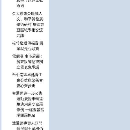
及墊付預算全數
通過
金大辦東亞區域人
文、和平與發展
學術研討 增進東
亞區域學術交流
共識
松竹巡迴傳福音 長
輩就是心頭寶
電價漲 南市府籲：
房東設智慧或獨
立電表免爭議
台中南區卓越青工
會公益座談茶會
愛心齊步走
交通局進一步公告
遊動廣告車輛違
規適用道交處罰
條例 一經查報當
場開罰拖吊
遭通緝專賣人頭門
號混泥土司機仍