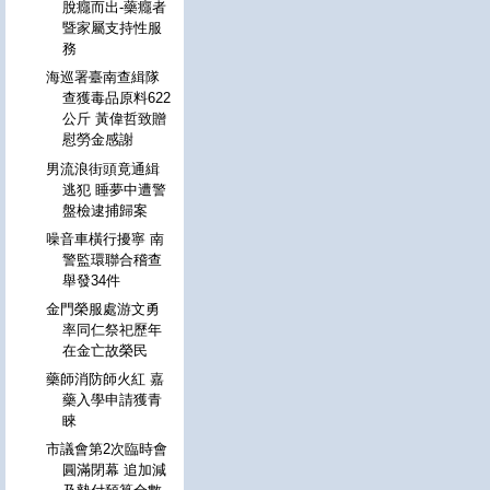
脫癮而出-藥癮者
暨家屬支持性服
務
海巡署臺南查緝隊
查獲毒品原料622
公斤 黃偉哲致贈
慰勞金感謝
男流浪街頭竟通緝
逃犯 睡夢中遭警
盤檢逮捕歸案
噪音車橫行擾寧 南
警監環聯合稽查
舉發34件
金門榮服處游文勇
率同仁祭祀歷年
在金亡故榮民
藥師消防師火紅 嘉
藥入學申請獲青
睞
市議會第2次臨時會
圓滿閉幕 追加減