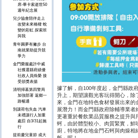
席-畢卡索逝世50
週年紀念展
兒少協會陪伴走上
改變未來橋樑 蛻
變的彩虹.探索班
與我
青年圓夢有撇步 台
南就業助提升競
爭力
金門榮服處許中威
社獲選縣府績優
社政人員殊榮 接
受頒獎表揚
據了解，自100年度起，金門縣政
清明掃墓第四警局
升上，期望讓觀光客玩得開心，除
加強部署 返鄉一
路暢通
來，金門在地特色食材發展出來的
展潛力！而金門縣政府除輔導業者
別讓荷包失血 汽車
未禮讓行人加重
更著重於餐飲業品質服務之提升與
處罰 自3/31起施
蚵，由於體型較小、肉質緊實，鮮
行
廚，特地將在地金門石蚵與肉燥相
提前慶兒童節 成大
飯」呢！