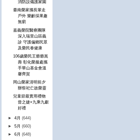
消防設備護家園
臺南榮家攜長輩走
戶外 樂齡採果趣
無窮
嘉義榮院醫療團隊
深入瑞里山區義
診 守護偏鄉民眾
及榮民眷健康
106歲榮民王爺爺嵩
壽 彰化榮服處攜
手華山基金會溫
馨齊賀
岡山榮家清明前夕
辦祭祀亡故榮靈
兒童節最實用禮物
曾之婕×九乘九獻
好禮
►
4月
(644)
►
5月
(660)
►
6月
(648)