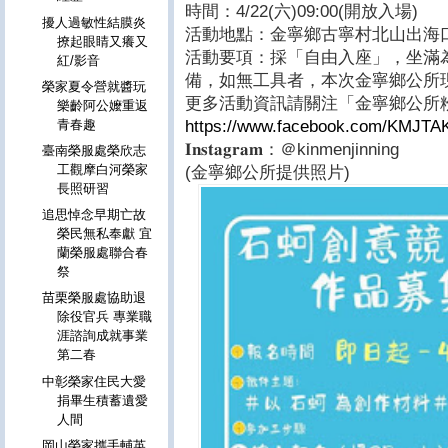
時間：4/22(六)09:00(開放入場)
擾人過敏性結膜炎
活動地點：金寧鄉古寧村北山出海
撩起眼睛又癢又
活動要項：採「自由入座」，坐滿
紅/影音
備，如無工具者，本次金寧鄉公所
榮家夏令營就醬玩
更多活動資訊請關注「金寧鄉公所
樂齡阿公嬤重返
https://www.facebook.com/KMJTA
青春趣
𝐈𝐧𝐬𝐭𝐚𝐠𝐫𝐚𝐦：＠kinmenjinning
臺南榮服處榮欣志
工觀摩白河榮家
(金寧鄉公所提供照片)
長照研習
追思悼念早期亡故
榮民無私奉獻 宜
蘭榮服處聯合春
祭
苗栗榮服處協助退
除役官兵 專業職
涯諮詢成就事業
第二春
中彰榮家住民大愛
捐畢生積蓄遺愛
人間
岡山榮家攜手輔英