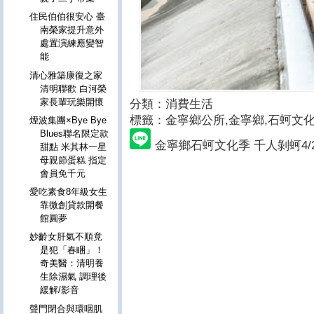
住民伯伯很安心 臺
南榮家提升意外
處置演練應變智
能
清心雅築康復之家
清明聯歡 白河榮
家長輩玩樂開懷
分類：消費生活
標籤：金寧鄉公所
,
金寧鄉,石蚵文化
煙波集團×Bye Bye
Blues聯名限定款
金寧鄉石蚵文化季 千人剝蚵4/
甜點 米其林一星
母親節蛋糕 指定
會員免千元
愛吃素食8年級女生
靠微創貸款開餐
館圓夢
妙齡女肝氣不順竟
是犯「春睏」！
奇美醫：清明養
生除濕氣 調理後
緩解/影音
聲門閉合與環咽肌