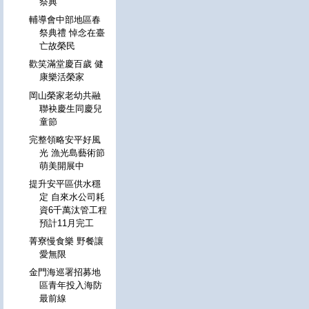
祭典
輔導會中部地區春
祭典禮 悼念在臺
亡故榮民
歡笑滿堂慶百歲 健
康樂活榮家
岡山榮家老幼共融
聯袂慶生同慶兒
童節
完整領略安平好風
光 漁光島藝術節
萌美開展中
提升安平區供水穩
定 自來水公司耗
資6千萬汰管工程
預計11月完工
菁寮慢食樂 野餐讓
愛無限
金門海巡署招募地
區青年投入海防
最前線