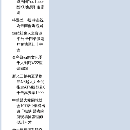
連法國YouTuber
酷KU也想引進家
鄉
待遇差一截 林燕祝
為臺南褓姆抱屈
鏈結社會人道資源
平台 金門榮服處
拜會地區紅十字
會
金寧鄉石蚵文化季
千人剝蚵4/22重
磅回歸
新光三越初夏購物
節4/6起火力全開
指定ATM提領刷6
千最高獨享1200
中華醫大校園就博
會107家企業釋出
逾千職缺 醫療院
所現場搶護理師
儲訓人才
金大建築學系研究