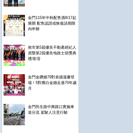
金門115年中秋配售酒8/17起
展開 配售認證或恢復請期限
內申辦
南市第5屆優良不動產經紀人
員暨第2屆優良地政士頒獎典
禮/影音
金門金鑽婚79對表揚溫馨登
場！5對獲白金婚走過70年歲
月
金門民生路中興路口實施車
道分流 駕駛人注意行駛