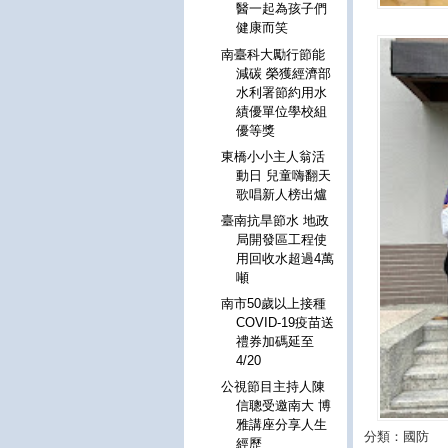
醫一起為孩子們
健康而笑
南臺科大勵行節能
減碳 榮獲經濟部
水利署節約用水
績優單位學校組
優等獎
東橋小小主人翁活
動日 兒童嗨翻天
歌唱新人榜出爐
臺南抗旱節水 地政
局開發區工程使
用回收水超過4萬
噸
南市50歲以上接種
COVID-19疫苗送
禮券加碼延至
4/20
公視節目主持人陳
信聰受邀南大 博
雅講座分享人生
分類：國防
經歷