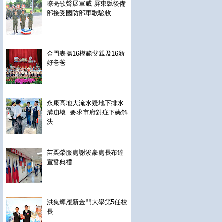
嘹亮歌聲展軍威 屏東縣後備
部接受國防部軍歌驗收
金門表揚16模範父親及16新
好爸爸
永康高地大淹水疑地下排水
溝崩壞 要求市府對症下藥解
決
苗栗榮服處謝浚豪處長布達
宣誓典禮
洪集輝履新金門大學第5任校
長