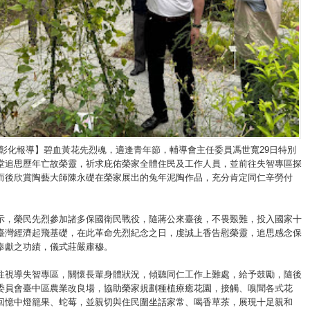
/彰化報導】碧血黃花先烈魂，適逢青年節，輔導會主任委員馮世寬29日特別
堂追思歷年亡故榮靈，祈求庇佑榮家全體住民及工作人員，並前往失智專區探
而後欣賞陶藝大師陳永礎在榮家展出的兔年泥陶作品，充分肯定同仁辛勞付
示，榮民先烈參加諸多保國衛民戰役，隨蔣公來臺後，不畏艱難，投入國家十
臺灣經濟起飛基礎，在此革命先烈紀念之日，虔誠上香告慰榮靈，追思感念保
奉獻之功績，儀式莊嚴肅穆。
往視導失智專區，關懷長輩身體狀況，傾聽同仁工作上難處，給予鼓勵，隨後
委員會臺中區農業改良場，協助榮家規劃種植療癒花園，接觸、嗅聞各式花
回憶中燈籠果、蛇莓，並親切與住民圍坐話家常、喝香草茶，展現十足親和