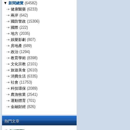
▼
新聞總覽
(64582)
⇢
健康醫藥
(6233)
⇢
兩岸
(642)
⇢
國防警政
(15306)
⇢
國際
(222)
⇢
地方
(2035)
⇢
娛樂影劇
(807)
⇢
房地產
(689)
⇢
政治
(1294)
⇢
教育學術
(8398)
⇢
文化宗教
(2101)
⇢
旅遊美食
(2610)
⇢
消費生活
(6335)
⇢
社會
(11753)
⇢
科技環保
(2089)
⇢
農漁牧業
(2541)
⇢
運動體育
(701)
⇢
金融財經
(826)
熱門文章