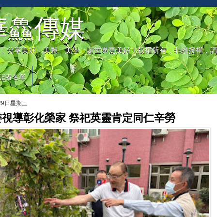
華鱻傳媒
，分享美好、美麗、美學，讓世界更美好！版權所有，非經授權，
記者名單
月29日星期三
委視導彰化榮家 祭祀英靈肯定同仁辛勞