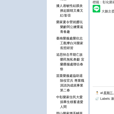
標籤：彰化榮
擾人過敏性結膜炎
撩起眼睛又癢又
大鵬主
紅/影音
榮家夏令營就醬玩
樂齡阿公嬤重返
青春趣
臺南榮服處榮欣志
工觀摩白河榮家
長照研習
追思悼念早期亡故
榮民無私奉獻 宜
蘭榮服處聯合春
祭
苗栗榮服處協助退
除役官兵 專業職
涯諮詢成就事業
第二春
at
星期三, 
中彰榮家住民大愛
Labels:
捐畢生積蓄遺愛
人間
岡山榮家攜手輔英