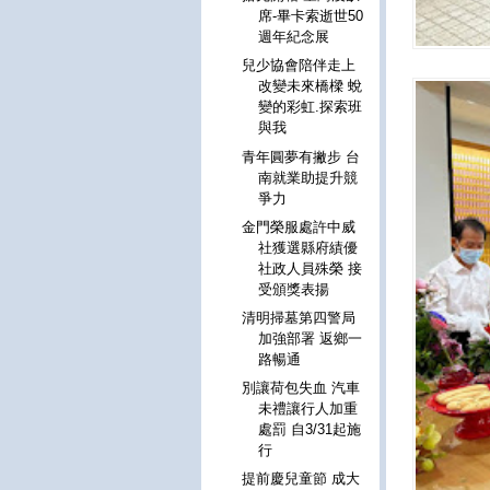
席-畢卡索逝世50
週年紀念展
兒少協會陪伴走上
改變未來橋樑 蛻
變的彩虹.探索班
與我
青年圓夢有撇步 台
南就業助提升競
爭力
金門榮服處許中威
社獲選縣府績優
社政人員殊榮 接
受頒獎表揚
清明掃墓第四警局
加強部署 返鄉一
路暢通
別讓荷包失血 汽車
未禮讓行人加重
處罰 自3/31起施
行
提前慶兒童節 成大