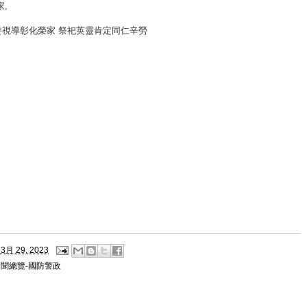
家
,
委視導彰化榮家 祭祀英靈肯定同仁辛勞
3月 29, 2023
新聞總覽-國防警政