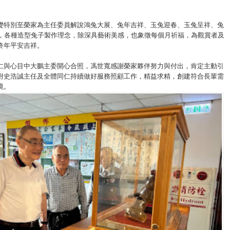
礎特別至榮家為主任委員解說鴻兔大展、兔年吉祥、玉兔迎春、玉兔呈祥、兔
隻，各種造型兔子製作理念，除深具藝術美感，也象徵每個月祈福，為觀賞者及
終年平安吉祥。
仁與心目中大鵬主委開心合照，馮世寬感謝榮家夥伴努力與付出，肯定主動引
咐史浩誠主任及全體同仁持續做好服務照顧工作，精益求精，創建符合長輩需
境。