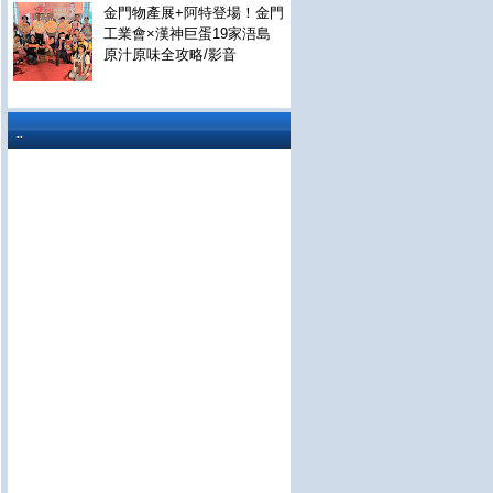
金門物產展+阿特登場！金門
工業會×漢神巨蛋19家浯島
原汁原味全攻略/影音
..