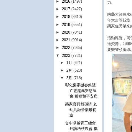
►
2016
(1497)
力。
►
2017
(2427)
陶藝大師陳永
►
2018
(3610)
年大吉等12
►
2019
(5551)
榮家住民帶來
►
2020
(7041)
活動尾聲，同
►
2021
(9014)
進資源，並囑
►
2022
(7935)
要樂智頤養環
▼
2023
(7731)
►
1月
(621)
►
2月
(523)
▼
3月
(718)
彰化榮家辦春祭暨
亡靈超薦安息法
會 祈福和平安康
榮家寶貝爺孫情 老
幼共融音樂最初
章
台中卓越青工總會
拜訪梧棲農會 攜