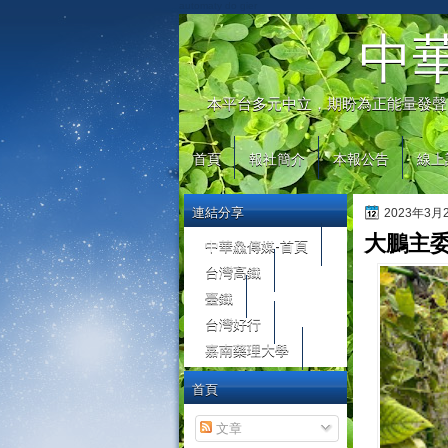
automaty do gier
中
本平台多元中立，期盼為正能量發聲
首頁
報社簡介
本報公告
線上
連結分享
2023年3
大鵬主
中華鱻傳媒-首頁
台灣高鐵
臺鐵
台灣好行
嘉南藥理大學
首頁
文章