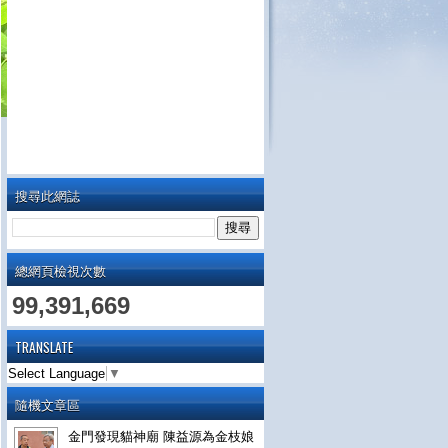
搜尋此網誌
總網頁檢視次數
99,391,669
TRANSLATE
Select Language
▼
隨機文章區
金門發現貓神廟 陳益源為金枝娘