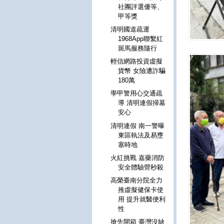
社團評選優等、
甲等獎
清明國道疏運
1968App聯繫紅
斑馬服務隨行
輕信網路投資虛擬
貨幣 女險遭詐騙
180萬
學甲警用心交通疏
導 清明連假掃墓
安心
清明連假 南一警曝
東區執法及易壅
塞時地
火紅挑戰 嘉藥消防
安全體驗營秒殺
高榮臺南分院全力
推虛擬健保卡使
用 提升就醫便利
性
搶先開箱 臺灣沒缺