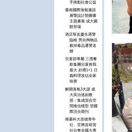
手推動社會公益
臺南國際海報邀請
展暨設計類圖書
主題書展 成大圖
館登場
酒店幫友慶生遇警
臨檢 男自掏物品
糗掉毒品遭警送
辦
兒童節專屬 三澧餐
飲集團兒童推我
最大 好禮1+1 日
義料理攻佔全家
味蕾
解開臭氧3大謎 成
大吳治達副教
授：集成混合空
間推估模型 登國
際頂尖期刊
南臺科大崇德青年
社、官將首研習
社分奪全國大專