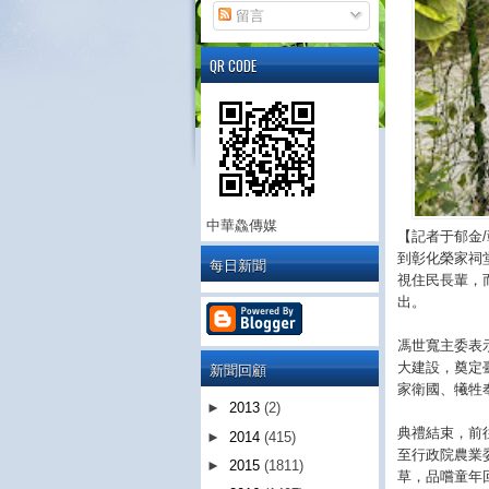
留言
QR CODE
中華鱻傳媒
【記者于郁金
到彰化榮家祠
每日新聞
視住民長輩，
出。
馮世寬主委表
新聞回顧
大建設，奠定
家衛國、犧牲
►
2013
(2)
典禮結束，前
►
2014
(415)
至行政院農業
►
2015
(1811)
草，品嚐童年