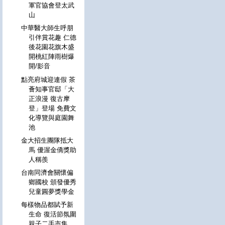
軍官協會登太武
山
中華醫大師生呼朋
引伴賞花趣 仁德
後花園花旗木盛
開桃紅陣雨樹爆
開/影音
點亮府城迎連假 茶
薈知事官邸「大
正浪漫 復古摩
登」登場 免費文
化導覽與庭園舞
池
金大招生團隊抵大
馬 優渥金僑獎助
人稱羨
台南同濟會關懷偏
鄉國校 頒發優秀
兒童圓夢獎學金
每樣物品都賦予新
生命 復活節氛圍
親子二手市集