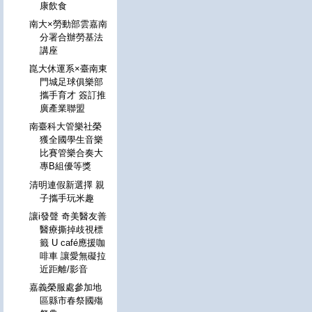
康飲食
南大×勞動部雲嘉南
分署合辦勞基法
講座
崑大休運系×臺南東
門城足球俱樂部
攜手育才 簽訂推
廣產業聯盟
南臺科大管樂社榮
獲全國學生音樂
比賽管樂合奏大
專B組優等獎
清明連假新選擇 親
子攜手玩米趣
讓i發聲 奇美醫友善
醫療撕掉歧視標
籤 U café應援咖
啡車 讓愛無礙拉
近距離/影音
嘉義榮服處參加地
區縣市春祭國殤