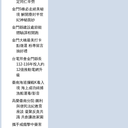
定同仁辛勞
金門5條必走絕美秘
境 解開塵封半世
紀神秘面紗
金門縣建設處節能
體驗課程開跑
金門大橋最美打卡
點徵選 粉專留言
抽好禮
台電拜會金門縣長
112-116年投入約
12億推動電網升
級
臺南海巡攔截K毒入
境 海上成功緝捕
漁船運毒/影音
高榮臺南分院-圖利
與便民法紀教育
座談 凝聚反貪共
識 共創廉政家園
攜手戒癮擊中藥害