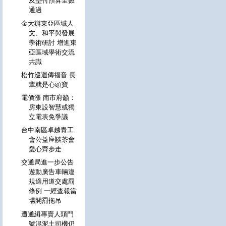
及墊付預算全數
通過
金大辦東亞區域人
文、和平與發展
學術研討 增進東
亞區域學術交流
共識
松竹巡迴傳福音 長
輩就是心頭寶
電價漲 南市府籲：
房東設智慧或獨
立電表免爭議
台中南區卓越青工
會公益座談茶會
愛心齊步走
交通局進一步公告
遊動廣告車輛違
規適用道交處罰
條例 一經查報當
場開罰拖吊
遭通緝專賣人頭門
號混泥土司機仍