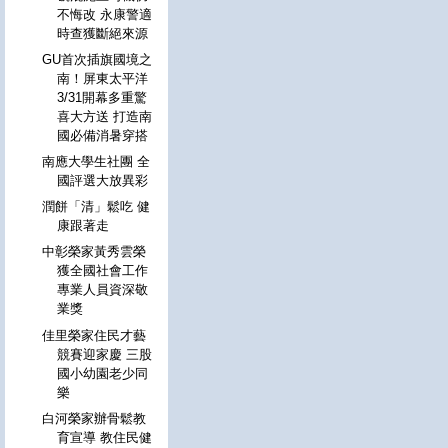
不悔改 永康警適
時查獲斷絕來源
GU首次插旗國境之
南！屏東太平洋
3/31開幕多重驚
喜大方送 打造南
國必備消暑穿搭
南應大學生社團 全
國評選大放異彩
潤餅「清」鬆吃 健
康跟著走
中彰榮家黃秀雲榮
獲全國社會工作
專業人員資深敬
業獎
佳里榮家住民才藝
競賽迎家慶 三股
國小幼園老少同
樂
白河榮家辦骨鬆教
育宣導 教住民健