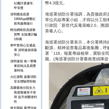
幣4.3億元。
社團評選優等、
甲等獎
海巡署偵防分署強調，為貫徹政府
清明國道疏運
1968App聯繫紅
單位共組專案小組，才得以分工順
斑馬服務隨行
行政院「新世代反毒策略2.0」溯
輕信網路投資虛擬
荼毒人心。
貨幣 女險遭詐騙
180萬
海巡署偵防分署表示，本分署將持
學甲警用心交通疏
斷源」精神追查毒品幕後集團，呼
導 清明連假掃墓
署「118」報案專線檢舉，冀盼全
安心
園。(海巡署偵防分署臺南查緝隊提
清明連假 南一警曝
東區執法及易壅
塞時地
火紅挑戰 嘉藥消防
安全體驗營秒殺
高榮臺南分院全力
推虛擬健保卡使
用 提升就醫便利
性
搶先開箱 臺灣沒缺