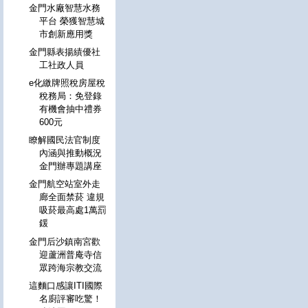
金門水廠智慧水務
平台 榮獲智慧城
市創新應用獎
金門縣表揚績優社
工社政人員
e化繳牌照稅房屋稅
稅務局：免登錄
有機會抽中禮券
600元
瞭解國民法官制度
內涵與推動概況
金門辦專題講座
金門航空站室外走
廊全面禁菸 違規
吸菸最高處1萬罰
鍰
金門后沙鎮南宮歡
迎蘆洲普庵寺信
眾跨海宗教交流
這麵口感讓ITI國際
名廚評審吃驚！