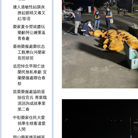
擾人過敏性結膜炎
撩起眼睛又癢又
紅/影音
榮家夏令營就醬玩
樂齡阿公嬤重返
青春趣
臺南榮服處榮欣志
工觀摩白河榮家
長照研習
追思悼念早期亡故
榮民無私奉獻 宜
蘭榮服處聯合春
祭
苗栗榮服處協助退
除役官兵 專業職
涯諮詢成就事業
第二春
中彰榮家住民大愛
捐畢生積蓄遺愛
人間
岡山榮家攜手輔英