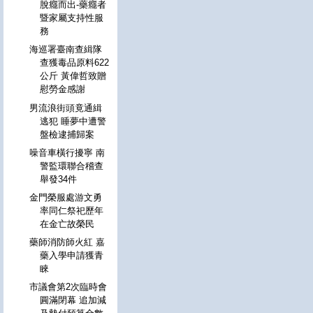
脫癮而出-藥癮者
暨家屬支持性服
務
海巡署臺南查緝隊
查獲毒品原料622
公斤 黃偉哲致贈
慰勞金感謝
男流浪街頭竟通緝
逃犯 睡夢中遭警
盤檢逮捕歸案
噪音車橫行擾寧 南
警監環聯合稽查
舉發34件
金門榮服處游文勇
率同仁祭祀歷年
在金亡故榮民
藥師消防師火紅 嘉
藥入學申請獲青
睞
市議會第2次臨時會
圓滿閉幕 追加減