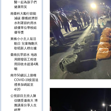
醫一起為孩子們
健康而笑
南臺科大勵行節能
減碳 榮獲經濟部
水利署節約用水
績優單位學校組
優等獎
東橋小小主人翁活
動日 兒童嗨翻天
歌唱新人榜出爐
臺南抗旱節水 地政
局開發區工程使
用回收水超過4萬
噸
南市50歲以上接種
COVID-19疫苗送
禮券加碼延至
4/20
公視節目主持人陳
信聰受邀南大 博
雅講座分享人生
經歷