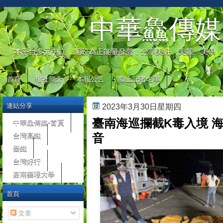
automaty do gier
中華鱻傳媒
本平台多元中立，期盼為正能量發聲，分享美好、美麗、美學，
首頁
報社簡介
本報公告
線上記者名單
連結分享
2023年3月30日星期四
臺南海巡攔截K毒入境 
中華鱻傳媒-首頁
台灣高鐵
音
臺鐵
台灣好行
嘉南藥理大學
首頁
文章