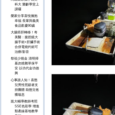
科大 樂齡學堂上
課囉
榮家分享喜悅擁抱
幸福 長輩與義美
食品歡慶90歲
大腸癌肝轉移！奇
美醫：腹腔鏡大
腸手術+肝臟手術
合併電燒灼術可
治療/影音
祭祖少燒金 清明掃
墓勿燒雜草保平
安 以功代金功德
興
心事誰人知！喜憨
兒男性照顧者支
持團體 助憨兒爸
獲喘息
崑大輔導教師考照
SSE色彩學 增進
類產線基地教學