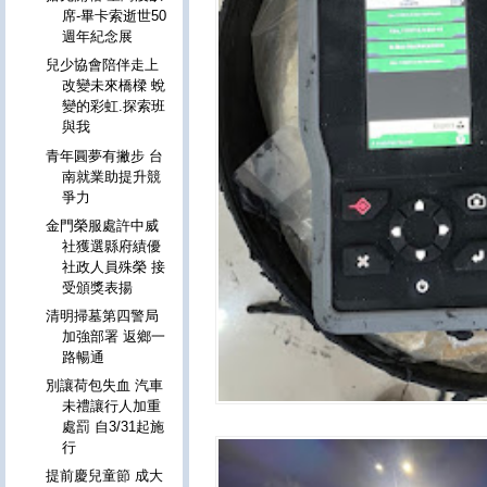
席-畢卡索逝世50
週年紀念展
兒少協會陪伴走上
改變未來橋樑 蛻
變的彩虹.探索班
與我
青年圓夢有撇步 台
南就業助提升競
爭力
金門榮服處許中威
社獲選縣府績優
社政人員殊榮 接
受頒獎表揚
清明掃墓第四警局
加強部署 返鄉一
路暢通
別讓荷包失血 汽車
未禮讓行人加重
處罰 自3/31起施
行
提前慶兒童節 成大