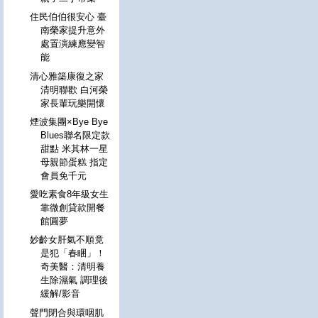
住民伯伯很安心 臺
南榮家提升意外
處置演練應變智
能
清心雅築康復之家
清明聯歡 白河榮
家長輩玩樂開懷
煙波集團×Bye Bye
Blues聯名限定款
甜點 米其林一星
母親節蛋糕 指定
會員免千元
愛吃素食8年級女生
靠微創貸款開餐
館圓夢
妙齡女肝氣不順竟
是犯「春睏」！
奇美醫：清明養
生除濕氣 調理後
緩解/影音
聲門閉合與環咽肌