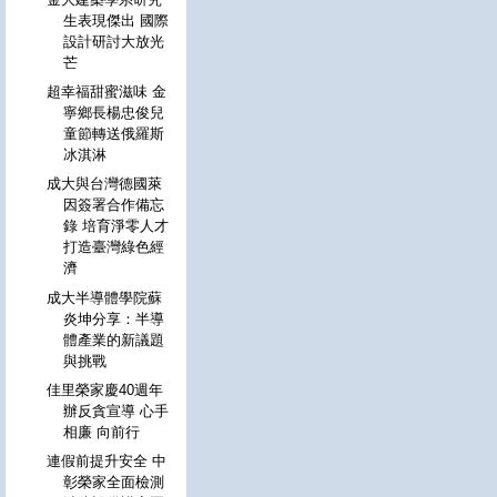
生表現傑出 國際
設計研討大放光
芒
超幸福甜蜜滋味 金
寧鄉長楊忠俊兒
童節轉送俄羅斯
冰淇淋
成大與台灣德國萊
因簽署合作備忘
錄 培育淨零人才
打造臺灣綠色經
濟
成大半導體學院蘇
炎坤分享：半導
體產業的新議題
與挑戰
佳里榮家慶40週年
辦反貪宣導 心手
相廉 向前行
連假前提升安全 中
彰榮家全面檢測