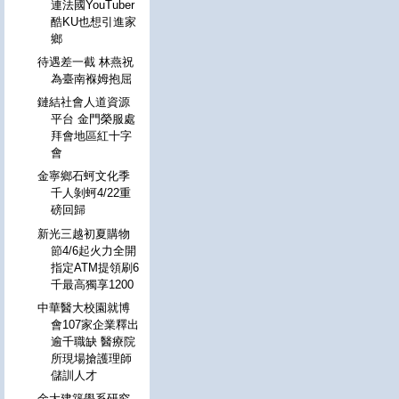
連法國YouTuber
酷KU也想引進家
鄉
待遇差一截 林燕祝
為臺南褓姆抱屈
鏈結社會人道資源
平台 金門榮服處
拜會地區紅十字
會
金寧鄉石蚵文化季
千人剝蚵4/22重
磅回歸
新光三越初夏購物
節4/6起火力全開
指定ATM提領刷6
千最高獨享1200
中華醫大校園就博
會107家企業釋出
逾千職缺 醫療院
所現場搶護理師
儲訓人才
金大建築學系研究