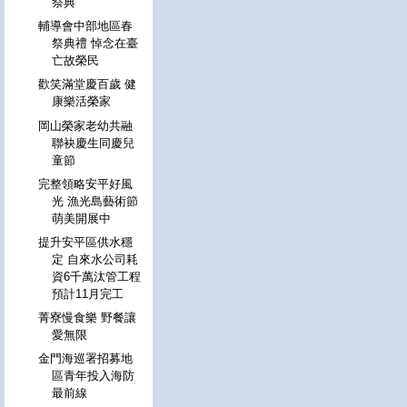
祭典
輔導會中部地區春
祭典禮 悼念在臺
亡故榮民
歡笑滿堂慶百歲 健
康樂活榮家
岡山榮家老幼共融
聯袂慶生同慶兒
童節
完整領略安平好風
光 漁光島藝術節
萌美開展中
提升安平區供水穩
定 自來水公司耗
資6千萬汰管工程
預計11月完工
菁寮慢食樂 野餐讓
愛無限
金門海巡署招募地
區青年投入海防
最前線