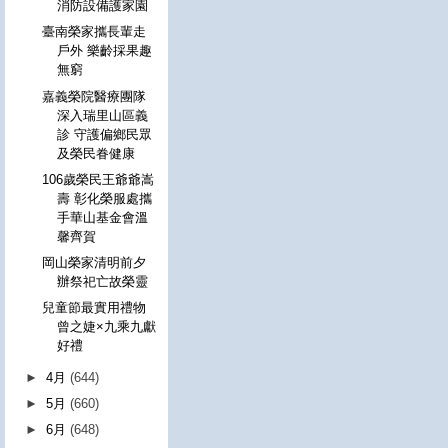
消防設備護家園
臺南榮家攜長輩走
戶外 樂齡採果趣
無窮
嘉義榮院醫療團隊
深入瑞里山區義
診 守護偏鄉民眾
及榮民眷健康
106歲榮民王爺爺嵩
壽 彰化榮服處攜
手華山基金會溫
馨齊賀
岡山榮家清明前夕
辦祭祀亡故榮靈
兒童節最實用禮物
曾之婕×九乘九獻
好禮
►
4月
(644)
►
5月
(660)
►
6月
(648)