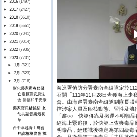
►
2016
(1497)
►
2017
(2427)
►
2018
(3610)
►
2019
(5551)
►
2020
(7041)
►
2021
(9014)
►
2022
(7935)
▼
2023
(7731)
►
1月
(621)
►
2月
(523)
▼
3月
(718)
海巡署偵防分署臺南查緝隊定於112
彰化榮家辦春祭暨
亡靈超薦安息法
召開「111年11月28日查獲海上走
會 祈福和平安康
會。由海巡署臺南查緝隊副隊長張
榮家寶貝爺孫情 老
控涉案人員及船筏動態、習性及航
幼共融音樂最初
「鑫○○」快艇併靠及搬運不明物
章
經海上緊追後，於快艇上查獲毒品原
台中卓越青工總會
明毒品，經鑑識後確定為第四級毒
拜訪梧棲農會 攜