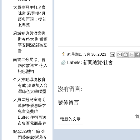
大員皇冠主打老廣
味道 彩豐樓4月
經典再現：復刻
老粵菜
府城祀典興濟宮復
辦春祭大典 祈福
平安圓滿達陣/影
音
at
星期四, 3月 30, 2023
南警二分局凃、曹
Labels:
新聞總覽-社會
兩位故巡官 今入
祀忠烈祠
金大推動環境教育
有成 獲邀加入台
沒有留言:
灣綠色大學聯盟
大員皇冠兒童清明
發佈留言
連假祭優惠吸客
兒童免費吃
首
Buffet 住宿再送
較新的文章
市集百元商品券
紀念329青年節 金
門榮服處與退伍