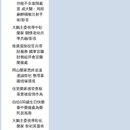
功能不全進階處
置 成大醫：局部
麻醉咽喉注射手
術/影音
大鵬主委視導中彰
榮家 關懷老幼共
學共融/影音
推廣退除役官兵理
財服務 國軍宜蘭
財務組拜會宜蘭
榮服處
岡山榮家恩終追遠
虔誠祭祀 整理墓
園墳塚環境
佳里榮家感管查核
落實後疫情作為
伯伯100歲生日快樂
臺中榮服處為榮
民賀嵩壽
大鵬主委視導彰化
榮家 祭祀英靈肯