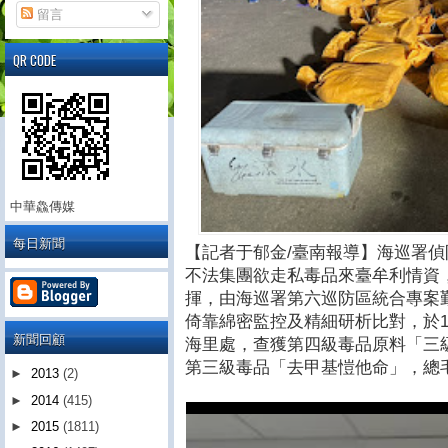
留言
QR CODE
中華鱻傳媒
每日新聞
【記者于郁金/臺南報導】海巡署偵防
不法集團欲走私毒品來臺牟利情資
揮，由海巡署第六巡防區統合專案
倚靠綿密監控及精細研析比對，於1
新聞回顧
海里處，查獲第四級毒品原料「三
第三級毒品「去甲基愷他命」，總毛重
►
2013
(2)
►
2014
(415)
►
2015
(1811)