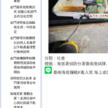
量能
金門縣長視察農試
所 鼓勵公私部門
合作活化空間
金門清明食品抽驗
衛生局：均符規
定
金門辦理宗教團體
以自然人名義登
記不動產處理暫
行條例說明
分類：社會
金門推機關學校團
體辦理資源回收
標籤：海巡署偵防分署臺南查緝隊
,
環保局補助收件
臺南海巡攔截K毒入境 海上成
開始
清明前烈火欲來 金
門軍消宣導合作
無間
瑜珈宜家 樂翻全
家！金湖社福中
心與社區親子歡
度周末