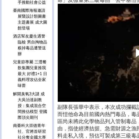
命」及微量第三級毒品「去甲基愷
手推動社會公益
臺南國際海報邀請
展暨設計類圖書
主題書展 成大圖
館登場
酒店幫友慶生遇警
臨檢 男自掏物品
糗掉毒品遭警送
辦
兒童節專屬 三澧餐
飲集團兒童推我
最大 好禮1+1 日
義料理攻佔全家
味蕾
解開臭氧3大謎 成
大吳治達副教
授：集成混合空
副隊長張華中表示，本次成功攔截
間推估模型 登國
而愷他命為目前國內熱門毒品，毒
際頂尖期刊
區尚未將此化學物品列入管制毒品
南臺科大崇德青年
由，指使經濟拮据、急需財源之漁
社、官將首研習
料走私入境，預估可製成第三級毒品
社分奪全國大專