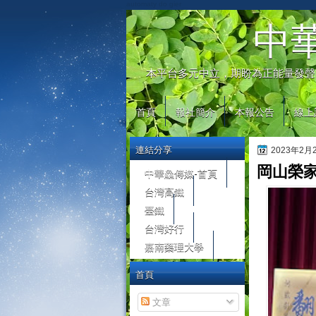
automaty do gier
中
本平台多元中立，期盼為正能量發聲
首頁
報社簡介
本報公告
線上
連結分享
2023年2
岡山榮家
中華鱻傳媒-首頁
台灣高鐵
臺鐵
台灣好行
嘉南藥理大學
首頁
文章