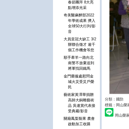
春節團拜 8大亮
點增添光采
奇美醫麻醉部2022
年學術成果 擠入
全球50大行列/影
音
大員皇冠大缺工 3/2
辦聯合徵才 逾千
個工作機會等您
順手牽羊一路向北
南警不放棄追到
將軍找回鐵馬
金門榮服處慰問金
城火災受災戶榮
民
藝術家黃澤華捐贈
分類：國防
高師大銅雕藝術
標籤：岡山榮
品 吳連賞代表接
受典藏/影音
岡山榮家
關廟鳳梨裂果 農會
啟動加工收購