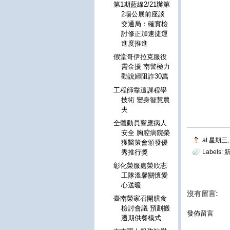
第1期藍線2/21辦第
2場公展前座談
交通局：確實檢
討修正加速捷運
進度推進
假堂哥伊拉克服役
需金援 南警極力
勸說婦阻詐30萬
工程師靠這課程學
技術 變身智慧農
夫
全體動員響應病人
安全 胸腔病院榮
at
星期三, 
獲醫策會頒發優
秀推行獎
Labels:
彰化榮服處榮欣志
工隊溫馨關懷愛
心送暖
沒有留言:
臺南榮家召開膳食
檢討會議 預劃搬
發佈留言
遷期供餐模式