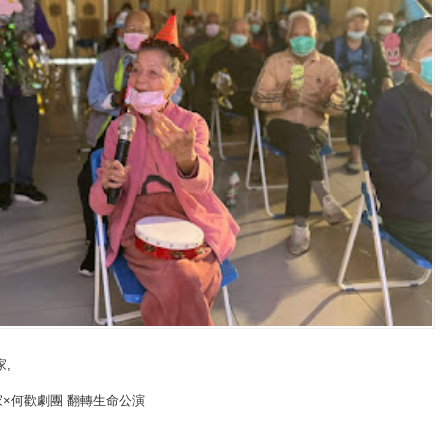
家
,
×何歡劇團 翻轉生命公演