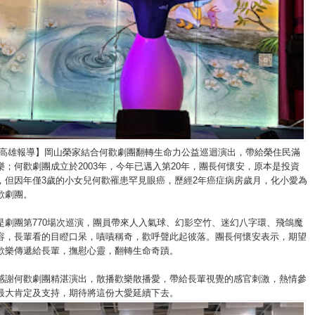
/高雄報導】岡山榮家結合何歡劇團翻轉生命力公益巡迴演出，帶給榮住民滿
樂；何歡劇團成立於2003年，今年已邁入第20年，團長何懷安，原本是投資
，但因年僅3歲的小女兒何歡罹患罕見眼癌，歷經2年癌症病房歲月，化小愛為
歡劇團。
是劇團第770場次巡演，團員帶來人入氣球、幻影空竹、迷幻八字環、飛鴿魔
容，長輩看的目瞪口呆，嘖嘖稱奇，歡呼聲此起彼落。團長何懷安表示，期望
歡樂傳遞給長輩，撫慰心靈，翻轉生命奇蹟。
感謝何歡劇團精湛演出，散播歡樂散播愛，帶給長輩視覺的感官刺激，熱情參
最大肯定及支持，期待將這份大愛延續下去。