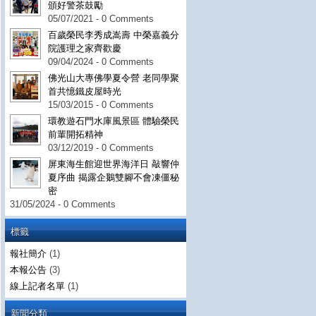
頒好警茶鼓勵
05/07/2021 - 0 Comments
百歲榮民李秀成嵩壽 中榮嘉義分
院護理之家齊歡慶
09/04/2024 - 0 Comments
佛光山大專佛學夏令營 老同學聚
首共憶鐵皮屋時光
15/03/2015 - 0 Comments
環教遊石門水庫風景區 體驗榮民
前輩開拓精神
03/12/2019 - 0 Comments
屏東海生館迎世界海洋日 敲響仲
夏序曲 揭露企鵝雙腳不會凍僵秘
密
31/05/2024 - 0 Comments
標籤
報社簡介
(1)
本報公告
(3)
線上記者名單
(1)
新聞分類