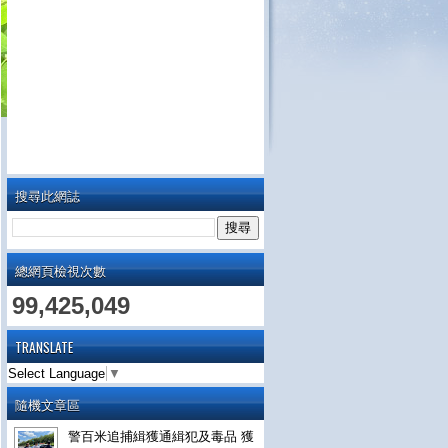
搜尋此網誌
總網頁檢視次數
99,425,049
TRANSLATE
Select Language
▼
隨機文章區
警百米追捕緝獲通緝犯及毒品 獲