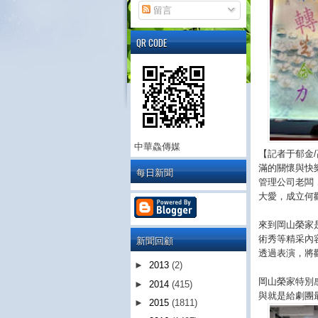
留言
QR CODE
中華鱻傳媒
【記者于郁金
滿的關懷與快
每日新聞
管理公司老闆
大愛，成立何
來到岡山榮家
新聞回顧
術秀等精采內
透過表演，將
►
2013
(2)
岡山榮家特別
►
2014
(415)
與就是給劇團
►
2015
(1811)