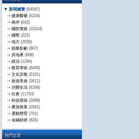
▼
新聞總覽
(64597)
⇢
健康醫藥
(6234)
⇢
兩岸
(642)
⇢
國防警政
(15314)
⇢
國際
(222)
⇢
地方
(2035)
⇢
娛樂影劇
(807)
⇢
房地產
(689)
⇢
政治
(1294)
⇢
教育學術
(8400)
⇢
文化宗教
(2101)
⇢
旅遊美食
(2611)
⇢
消費生活
(6338)
⇢
社會
(11753)
⇢
科技環保
(2089)
⇢
農漁牧業
(2541)
⇢
運動體育
(701)
⇢
金融財經
(826)
熱門文章