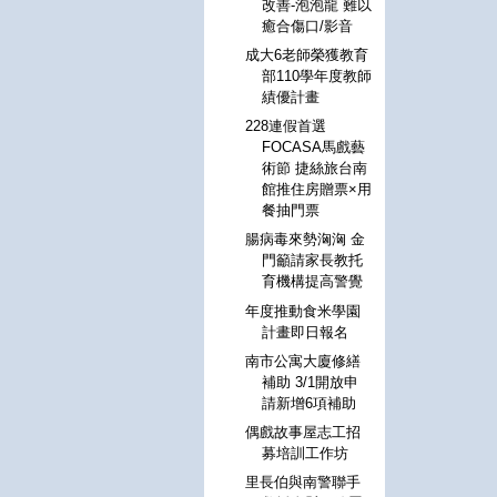
改善-泡泡龍 難以
癒合傷口/影音
成大6老師榮獲教育
部110學年度教師
績優計畫
228連假首選
FOCASA馬戲藝
術節 捷絲旅台南
館推住房贈票×用
餐抽門票
腸病毒來勢洶洶 金
門籲請家長教托
育機構提高警覺
年度推動食米學園
計畫即日報名
南市公寓大廈修繕
補助 3/1開放申
請新增6項補助
偶戲故事屋志工招
募培訓工作坊
里長伯與南警聯手