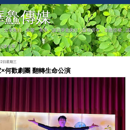
華鱻傳媒
，分享美好、美麗、美學，讓世界更美好！版權所有，非經授權，
記者名單
月22日星期三
×何歡劇團 翻轉生命公演