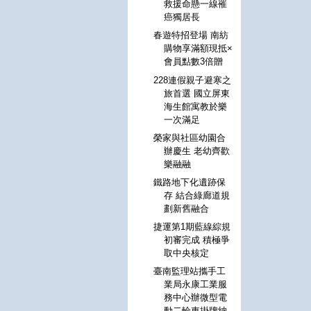
救援命懸一線罹
癌獨居長
春遊特招登場 南紡
購物享滿額現抵×
會員點數3倍贈
228連假親子避寒之
旅首選 國立屏東
海生館寓教於樂
一次滿足
榮家與社區幼園合
辦慶生 老幼齊歡
樂融融
鐵路地下化遺跡保
存 結合綠廊道規
劃新舊融合
捷運第1期藍線綜規
初審完成 積極爭
取中央核定
臺南監理站攜手工
業局永康工業服
務中心辦微型電
動二輪車掛牌納