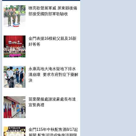
嘹亮歌聲展軍威 屏東縣後備
部接受國防部軍歌驗收
金門表揚16模範父親及16新
好爸爸
永康高地大淹水疑地下排水
溝崩壞 要求市府對症下藥解
決
苗栗榮服處謝浚豪處長布達
宣誓典禮
金門115年中秋配售酒8/17起
展開 配售認證或恢復請期限