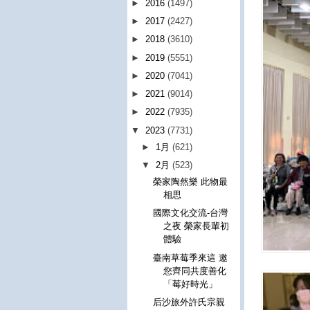
►
2016
(1497)
►
2017
(2427)
►
2018
(3610)
►
2019
(5551)
►
2020
(7041)
►
2021
(9014)
►
2022
(7935)
▼
2023
(7731)
►
1月
(621)
▼
2月
(523)
榮家陶然樂 此物最
相思
國際文化交流-台灣
之夜 榮家長輩初
體驗
臺南草莓季來這 邀
您齊同共度善化
「莓好時光」
后沙旅外許氏宗親