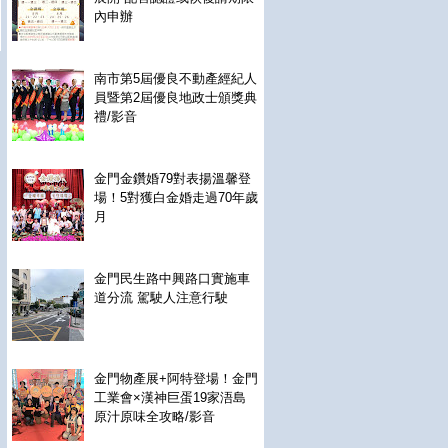
內申辦
南市第5屆優良不動產經紀人
員暨第2屆優良地政士頒獎典
禮/影音
金門金鑽婚79對表揚溫馨登
場！5對獲白金婚走過70年歲
月
金門民生路中興路口實施車
道分流 駕駛人注意行駛
金門物產展+阿特登場！金門
工業會×漢神巨蛋19家浯島
原汁原味全攻略/影音