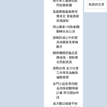
南市軍人服務站慰
較新的文章
問急難家屬
嘉義榮服處服務深
獲肯定 黃敏惠親
頒感謝狀
岡山榮家×何歡劇團
翻轉生命公演
讓爺奶成心中的寶
高雄榮家長輩嗨
翻天
關懷機構照服品質
陳福海：期盼整
合照顧資源
挑戰自我 金大社會
工作學系為離島
偏鄉發聲
金門公益彩券回饋
金排除就醫障礙
計畫 即日開始申
請
成大醫以植髮手術