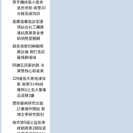
男手機掉落小黃奔
派所求助 南警10
分鐘迅速找回
嘉榮溫馨急診室護
理結合社工團隊
連結惠康基金會
助弱勢度難關
縣長視察烈嶼鄉殯
葬設施 期打造莊
嚴殯葬場域
阿嬤忘回家的路 永
康警熱心助返家
228連假天寒地凍深
夜 南警3小時緝
獲861公克大量毒
品送辦2嫌
獎助臺南研究出版
計畫徵件開始 新
增文學研究類別
南市第5屆公益彩券
經銷商第1階段資