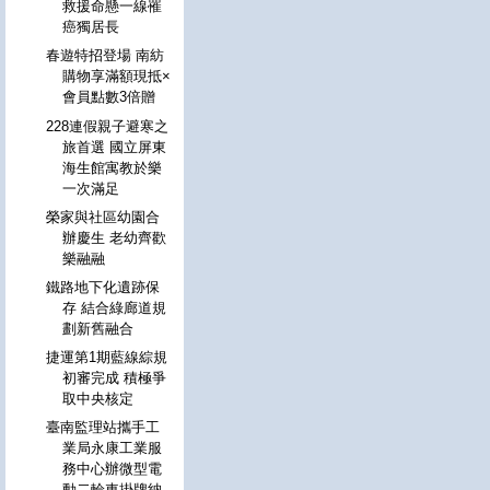
救援命懸一線罹
癌獨居長
春遊特招登場 南紡
購物享滿額現抵×
會員點數3倍贈
228連假親子避寒之
旅首選 國立屏東
海生館寓教於樂
一次滿足
榮家與社區幼園合
辦慶生 老幼齊歡
樂融融
鐵路地下化遺跡保
存 結合綠廊道規
劃新舊融合
捷運第1期藍線綜規
初審完成 積極爭
取中央核定
臺南監理站攜手工
業局永康工業服
務中心辦微型電
動二輪車掛牌納