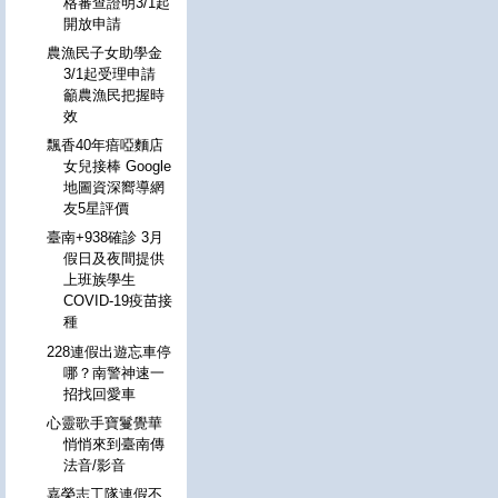
格審查證明3/1起
開放申請
農漁民子女助學金
3/1起受理申請
籲農漁民把握時
效
飄香40年瘖啞麵店
女兒接棒 Google
地圖資深嚮導網
友5星評價
臺南+938確診 3月
假日及夜間提供
上班族學生
COVID-19疫苗接
種
228連假出遊忘車停
哪？南警神速一
招找回愛車
心靈歌手寶鬘覺華
悄悄來到臺南傳
法音/影音
嘉榮志工隊連假不