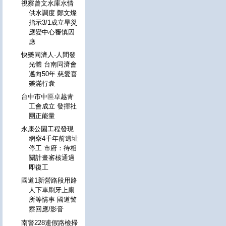
視察曾文水庫水情
供水調度 鄭文燦
指示3/1成立旱災
應變中心審慎因
應
快樂同濟人·人間發
光體 台南同濟會
邁向50年 慈愛喜
樂滿行囊
台中市中區卓越青
工會成立 發揮社
團正能量
永康公園工程發現
網寮4千年前遺址
停工 市府：待相
關計畫審核通過
即復工
國道1新營路段用路
人下車刷牙上廁
所等情事 國道警
察回應/影音
南警228連假路檢掃