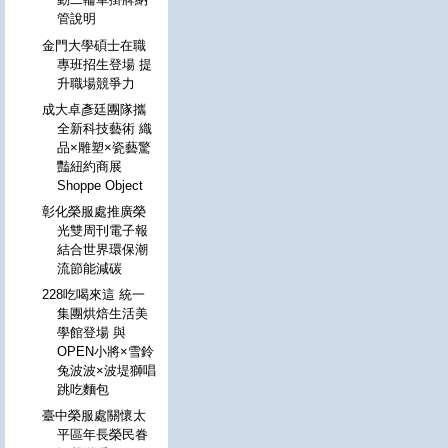
管說明
金門大學碩士在職
專班招生登場 提
升職場競爭力
成大卓彥廷團隊攜
全新科技藝術 織
品×雕塑×瓷藝驚
豔紐約商展
Shoppe Object
彰化榮服處推廣榮
光雙周刊電子報
結合世界環保潮
流節能減碳
228吃喝來這 統一
集團烘焙生活美
學館登場 與
OPEN小將×雪鈴
兔波波×波堤獅唱
跳吃麵包
臺中榮服處關懷太
平區年長榮民眷