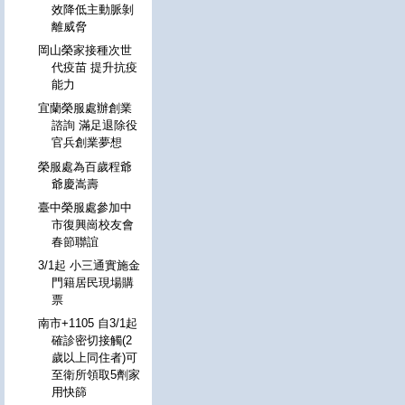
效降低主動脈剝
離威脅
岡山榮家接種次世
代疫苗 提升抗疫
能力
宜蘭榮服處辦創業
諮詢 滿足退除役
官兵創業夢想
榮服處為百歲程爺
爺慶嵩壽
臺中榮服處參加中
市復興崗校友會
春節聯誼
3/1起 小三通實施金
門籍居民現場購
票
南市+1105 自3/1起
確診密切接觸(2
歲以上同住者)可
至衛所領取5劑家
用快篩