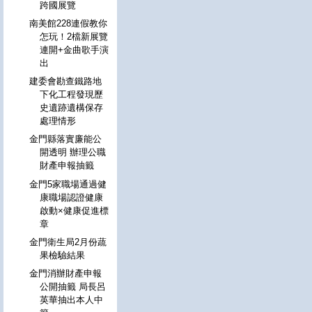
跨國展覽
南美館228連假教你
怎玩！2檔新展覽
連開+金曲歌手演
出
建委會勘查鐵路地
下化工程發現歷
史遺跡遺構保存
處理情形
金門縣落實廉能公
開透明 辦理公職
財產申報抽籤
金門5家職場通過健
康職場認證健康
啟動×健康促進標
章
金門衛生局2月份蔬
果檢驗結果
金門消辦財產申報
公開抽籤 局長呂
英華抽出本人中