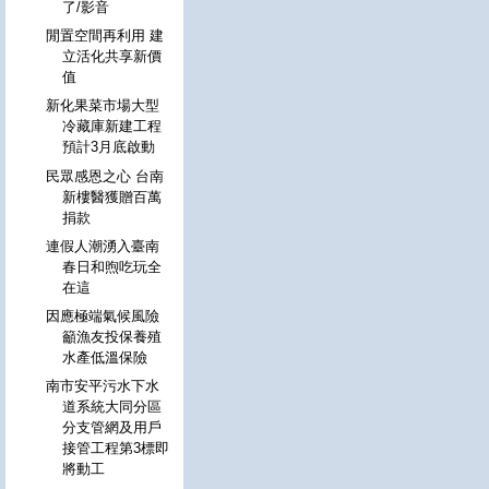
了/影音
閒置空間再利用 建
立活化共享新價
值
新化果菜市場大型
冷藏庫新建工程
預計3月底啟動
民眾感恩之心 台南
新樓醫獲贈百萬
捐款
連假人潮湧入臺南
春日和煦吃玩全
在這
因應極端氣候風險
籲漁友投保養殖
水產低溫保險
南市安平污水下水
道系統大同分區
分支管網及用戶
接管工程第3標即
將動工