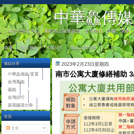
automaty do gier
中華鱻傳媒
本平台多元中立，期盼為正能量發聲，分享美好、美麗、美學，
首頁
報社簡介
本報公告
線上記者名單
連結分享
2023年2月23日星期四
南市公寓大廈修繕補助 3
中華鱻傳媒-首頁
台灣高鐵
臺鐵
台灣好行
嘉南藥理大學
首頁
文章