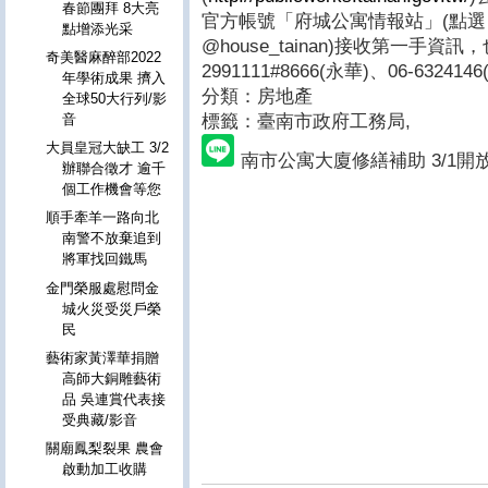
春節團拜 8大亮
官方帳號「府城公寓情報站」(點
點增添光采
@house_tainan)接收第一手資
奇美醫麻醉部2022
2991111#8666(永華)、06-632414
年學術成果 擠入
分類：房地產
全球50大行列/影
標籤：臺南市政府工務局
,
音
大員皇冠大缺工 3/2
南市公寓大廈修繕補助 3/1開
辦聯合徵才 逾千
個工作機會等您
順手牽羊一路向北
南警不放棄追到
將軍找回鐵馬
金門榮服處慰問金
城火災受災戶榮
民
藝術家黃澤華捐贈
高師大銅雕藝術
品 吳連賞代表接
受典藏/影音
關廟鳳梨裂果 農會
啟動加工收購