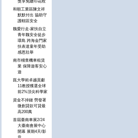
獎享免繳印花稅
和順工業區陳文祥
默默付出 協助守
護轄區安全
魏愛行走-家扶自立
青年魏安全徒步
環島 跨海金門家
扶表達童年受助
感恩壯舉
南市稽查機車租賃
業 保障遊客安心
遊
崑大學術卓越貢獻
11教授獲選全球
前2%頂尖科學家
資金不掉鏈 勞發署
微創貸款可貸最
高200萬
首屆臺南車展2/24
大臺南會展中心
開幕 展期4天/影
音