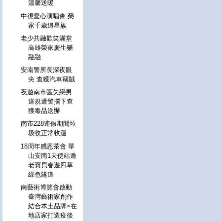
溫馨送暖
中視愛心演唱會 榮
家千歲追星族
老少共融歡笑滿堂
高雄榮家慶生樂
融融
安南警所長深夜眼
尖 查獲汽車竊賊
夜遊南市區失戀男
違規遭警攔下查
獲毒品送辦
南市228連假期間垃
圾收正常收運
18周年感恩茶會 華
山安南1天使站邀
老寶貝春遊四草
綠色隧道
南藝術博覽會啟動
臺灣藝術家創作
結合本土品牌×在
地店家打造疫後