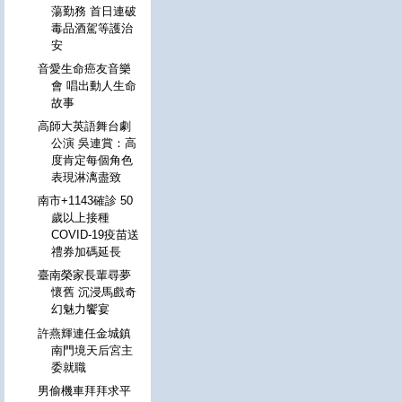
蕩勤務 首日連破
毒品酒駕等護治
安
音愛生命癌友音樂
會 唱出動人生命
故事
高師大英語舞台劇
公演 吳連賞：高
度肯定每個角色
表現淋漓盡致
南市+1143確診 50
歲以上接種
COVID-19疫苗送
禮券加碼延長
臺南榮家長輩尋夢
懷舊 沉浸馬戲奇
幻魅力饗宴
許燕輝連任金城鎮
南門境天后宮主
委就職
男偷機車拜拜求平