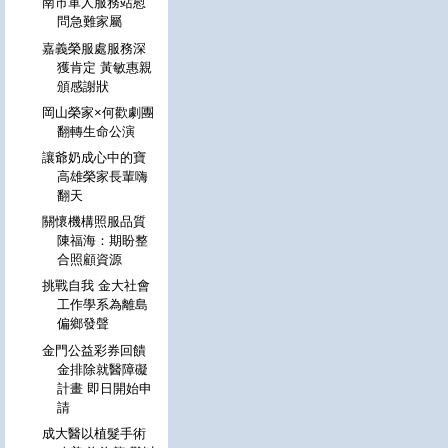
南市軍人服務站慰
問急難家屬
嘉義榮服處服務深
獲肯定 黃敏惠親
頒感謝狀
岡山榮家×何歡劇團
翻轉生命公演
讓爺奶成心中的寶
高雄榮家長輩嗨
翻天
關懷機構照服品質
陳福海：期盼整
合照顧資源
挑戰自我 金大社會
工作學系為離島
偏鄉發聲
金門公益彩券回饋
金排除就醫障礙
計畫 即日開始申
請
成大醫以植髮手術