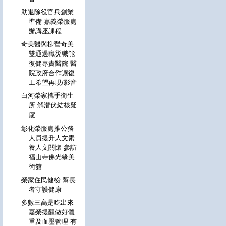
助退除役官兵創業
準備 嘉義榮服處
辦講座課程
奇美醫與柳營奇美
雙通過職災職能
復健專責醫院 醫
院政府合作讓復
工希望再現/影音
白河榮家攜手衛生
所 解潛伏結核疑
慮
彰化榮服處推公務
人員提升人文素
養人文關懷 參訪
福山寺佛光緣美
術館
榮家住民健檢 幫長
者守護健康
多數三高是吃出來
嘉榮提醒做好體
重及血壓管理 有