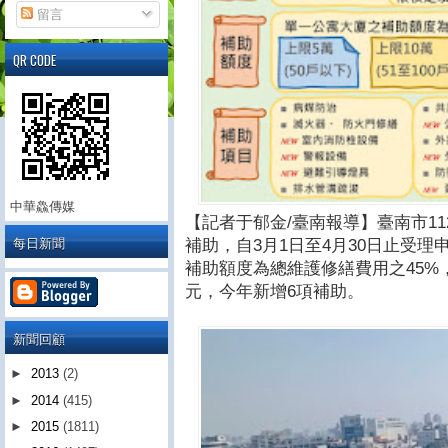
留言
QR CODE
中華鱻傳媒
【記者于郁金/臺南報導】臺南市1
每日新聞
補助，自3月1日至4月30日止受理
補助額度為總維護修繕費用之45%
元，今年新增6項補助。
新聞回顧
►
2013
(2)
►
2014
(415)
►
2015
(1811)