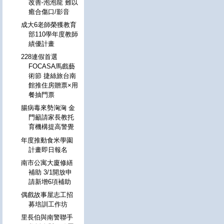
改善-泡泡龍 難以
癒合傷口/影音
成大6老師榮獲教育
部110學年度教師
績優計畫
228連假首選
FOCASA馬戲藝
術節 捷絲旅台南
館推住房贈票×用
餐抽門票
腸病毒來勢洶洶 金
門籲請家長教托
育機構提高警覺
年度推動食米學園
計畫即日報名
南市公寓大廈修繕
補助 3/1開放申
請新增6項補助
偶戲故事屋志工招
募培訓工作坊
里長伯與南警聯手