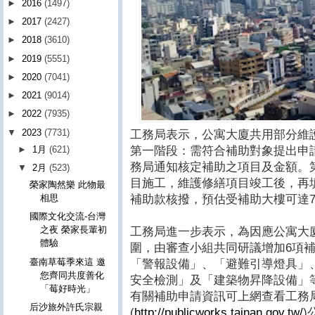
►
2016
(1497)
►
2017
(2427)
►
2018
(3610)
►
2019
(5551)
►
2020
(7041)
►
2021
(9014)
►
2022
(7935)
▼
2023
(7731)
工務局表示，公寓大廈共用部分維
第一階段：需符合補助對象提出申
►
1月
(621)
務局通知核定補助之項目及金額。
▼
2月
(523)
目施工，維護修繕項目竣工後，再
榮家陶然樂 此物最
補助款核撥，預估受補助大樓可達7
相思
國際文化交流-台灣
之夜 榮家長輩初
工務局進一步表示，為因應公寓大
體驗
圍，由審查小組共同研議增加6項
臺南草莓季來這 邀
「警報設備」、「避難引導燈具」
您齊同共度善化
安全檢測」及「建築物昇降設備」
「莓好時光」
有關補助申請資訊可上網查看工務
后沙旅外許氏宗親
(
http://publicworks.tainan.gov.tw/
)