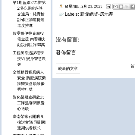
第1期藍線2/21辦第
at
星期四, 2月 23, 2023
2場公展前座談
Labels:
新聞總覽-房地產
交通局：確實檢
討修正加速捷運
進度推進
假堂哥伊拉克服役
沒有留言:
需金援 南警極力
勸說婦阻詐30萬
發佈留言
工程師靠這課程學
技術 變身智慧農
夫
首
較新的文章
全體動員響應病人
安全 胸腔病院榮
獲醫策會頒發優
秀推行獎
彰化榮服處榮欣志
工隊溫馨關懷愛
心送暖
臺南榮家召開膳食
檢討會議 預劃搬
遷期供餐模式