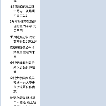
籤
金門縣節能志工隊
招募志工及培訓
即日至3/1
3隻窄脊露脊鼠海豚
魂斷金門海岸 死
因不明
手刀開搶超殺 南紡
萬雙鞋款390元起
嘉藥辦釀酒成年禮
樂觀自信迎向未
來
金門榮服處慰問后
頭火災受災戶遺
眷
金門大學國際系與
韓國中央大學史
學所簽署合作備
忘
發票存雲端 財神敲
門不錯過 線上領