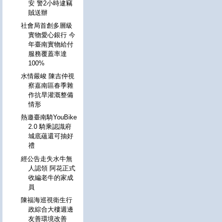
安 警2小時逮竊
賊送辦
社會局首創多層級
實物愛心銀行 今
年臺南實物給付
服務覆蓋率達
100%
水情嚴峻 陳吉仲視
察嘉南區春季雜
作抗旱灌溉整備
情形
熱邀臺南騎YouBike
2.0 騎乘認識府
城底蘊還可抽好
禮
經公告走失水牛無
人認領 阿花正式
收編老牛的家成
員
陳福海巡視衛生行
政綜合大樓週邊
友善環境改善