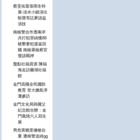
蔡旻佑逛張雨生特
展-淡水小鎮演出
盼寶哥託夢請益
演技
南檢警合作透兩岸
共打犯罪緝獲88
槍擊要犯遣返回
國 南檢署檢察官
聲請羈押
盤點社福資源 陳福
海走訪蘭湖社福
館
金門高職全民國防
教育 登大膽島淨
灘參訪
金門文化局與國父
紀念館合辦：金
門風情六人寫生
展
男危害鄉里擁槍自
重 遭南警追緝gg