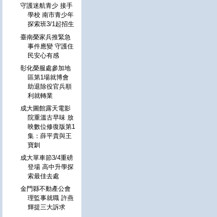
守護迷航青少 接手
學校 南市青少年
探索班3/1起招生
臺南榮家兵推緊急
事件應變 守護住
民安心有感
彰化榮服處參加地
區第1場就博會
助退除役官兵順
利就轉業
成大圖館露天電影
院重溫古早味 放
映數位修復版第1
集：薛平貴與王
寶釧
成大單車節3/4重磅
登場 高中升學探
索最佳去處
金門縣不動產公會
理監事就職 許燕
輝提三大訴求