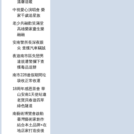
溫馨送暖
中視愛心演唱會 榮
家千歲追星族
老少共融歡笑滿堂
高雄榮家慶生樂
融融
安南警所長深夜眼
尖 查獲汽車竊賊
夜遊南市區失戀男
違規遭警攔下查
獲毒品送辦
南市228連假期間垃
圾收正常收運
18周年感恩茶會 華
山安南1天使站邀
老寶貝春遊四草
綠色隧道
南藝術博覽會啟動
臺灣藝術家創作
結合本土品牌×在
地店家打造疫後