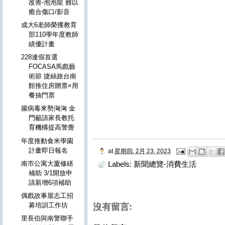
改善-泡泡龍 難以
癒合傷口/影音
成大6老師榮獲教育
部110學年度教師
績優計畫
228連假首選
FOCASA馬戲藝
術節 捷絲旅台南
館推住房贈票×用
餐抽門票
腸病毒來勢洶洶 金
門籲請家長教托
育機構提高警覺
年度推動食米學園
計畫即日報名
at
星期四, 2月 23, 2023
南市公寓大廈修繕
Labels:
新聞總覽-消費生活
補助 3/1開放申
請新增6項補助
偶戲故事屋志工招
募培訓工作坊
沒有留言:
里長伯與南警聯手