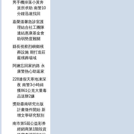
男手機掉落小黃奔
派所求助 南警10
分鐘迅速找回
嘉榮溫馨急診室護
理結合社工團隊
連結惠康基金會
助弱勢度難關
縣長視察烈嶼鄉殯
葬設施 期打造莊
嚴殯葬場域
阿嬤忘回家的路 永
康警熱心助返家
228連假天寒地凍深
夜 南警3小時緝
獲861公克大量毒
品送辦2嫌
獎助臺南研究出版
計畫徵件開始 新
增文學研究類別
南市第5屆公益彩券
經銷商第1階段資