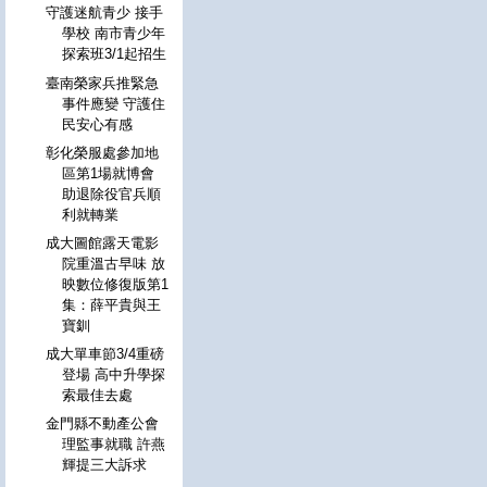
守護迷航青少 接手
學校 南市青少年
探索班3/1起招生
臺南榮家兵推緊急
事件應變 守護住
民安心有感
彰化榮服處參加地
區第1場就博會
助退除役官兵順
利就轉業
成大圖館露天電影
院重溫古早味 放
映數位修復版第1
集：薛平貴與王
寶釧
成大單車節3/4重磅
登場 高中升學探
索最佳去處
金門縣不動產公會
理監事就職 許燕
輝提三大訴求