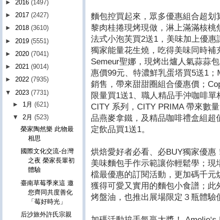
►
2016
(1497)
►
2017
(2427)
麵包控買起來，眾多優惠組合超划
黎肉桂捲現烤現做，淋上滿滿核桃
►
2018
(3610)
法式小泡芙買2送1，美味加上優
►
2019
(5551)
獨家能量花生燒，吃得美味同時補
►
2020
(7041)
Semeur聖娜，現烤出爐人氣蒜蒜
►
2021
(9014)
惠價99元、特濃鮮乳蛋塔買5送1；Mi
►
2022
(7935)
銷售，帶來甜甜圈組合優惠價；Cop
▼
2023
(7731)
限量買1送1、職人精品手沖咖啡單杯
►
1月
(621)
CITY 系列，CITY PRIMA 
品燕麥拿鐵，及精品咖啡禮盒組超
▼
2月
(523)
定飲品買1送1。
榮家陶然樂 此物最
相思
烘焙愛好者必看、必BUY獨家優
國際文化交流-台灣
之夜 榮家長輩初
美味麵包手作示範讓你輕鬆學；現
體驗
檔最優惠的訂閱活動，更加碼千元
臺南草莓季來這 邀
獲得可愛又實用的麵包小食譜；此
您齊同共度善化
烤盤油，也推出展場限定３瓶體驗價
「莓好時光」
后沙旅外許氏宗親
加碼活動拚手氣贏大獎！ Amelie‘