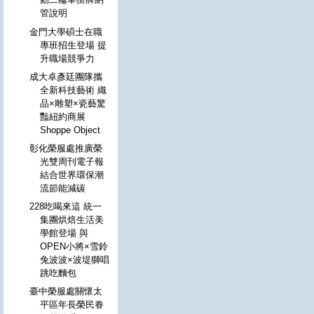
管說明
金門大學碩士在職
專班招生登場 提
升職場競爭力
成大卓彥廷團隊攜
全新科技藝術 織
品×雕塑×瓷藝驚
豔紐約商展
Shoppe Object
彰化榮服處推廣榮
光雙周刊電子報
結合世界環保潮
流節能減碳
228吃喝來這 統一
集團烘焙生活美
學館登場 與
OPEN小將×雪鈴
兔波波×波堤獅唱
跳吃麵包
臺中榮服處關懷太
平區年長榮民眷