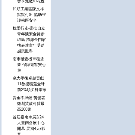
獎享免繳印花稅
和順工業區陳文祥
默默付出 協助守
護轄區安全
魏愛行走-家扶自立
青年魏安全徒步
環島 跨海金門家
扶表達童年受助
感恩壯舉
南市稽查機車租賃
業 保障遊客安心
遊
崑大學術卓越貢獻
11教授獲選全球
前2%頂尖科學家
資金不掉鏈 勞發署
微創貸款可貸最
高200萬
首屆臺南車展2/24
大臺南會展中心
開幕 展期4天/影
音