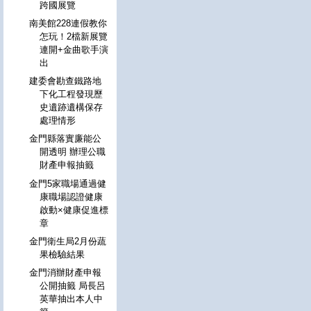
跨國展覽
南美館228連假教你
怎玩！2檔新展覽
連開+金曲歌手演
出
建委會勘查鐵路地
下化工程發現歷
史遺跡遺構保存
處理情形
金門縣落實廉能公
開透明 辦理公職
財產申報抽籤
金門5家職場通過健
康職場認證健康
啟動×健康促進標
章
金門衛生局2月份蔬
果檢驗結果
金門消辦財產申報
公開抽籤 局長呂
英華抽出本人中