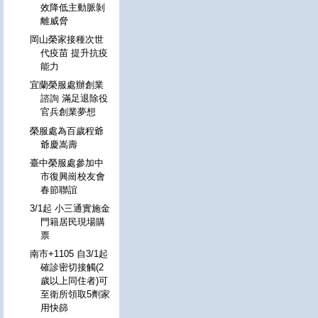
效降低主動脈剝
離威脅
岡山榮家接種次世
代疫苗 提升抗疫
能力
宜蘭榮服處辦創業
諮詢 滿足退除役
官兵創業夢想
榮服處為百歲程爺
爺慶嵩壽
臺中榮服處參加中
市復興崗校友會
春節聯誼
3/1起 小三通實施金
門籍居民現場購
票
南市+1105 自3/1起
確診密切接觸(2
歲以上同住者)可
至衛所領取5劑家
用快篩