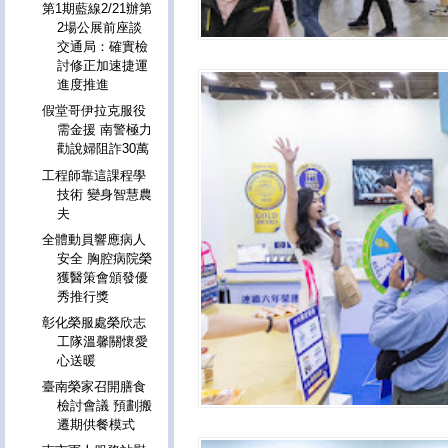
第1期藍線2/21辦第
2場公展前座談
交通局：確實檢
討修正加速捷運
進度推進
假堂哥伊拉克服役
需金援 南警極力
勸說婦阻詐30萬
工程師靠這課程學
技術 變身智慧農
夫
全體動員響應病人
安全 胸腔病院榮
獲醫策會頒發優
秀推行獎
彰化榮服處榮欣志
工隊溫馨關懷愛
心送暖
臺南榮家召開膳食
檢討會議 預劃搬
遷期供餐模式