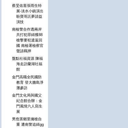
蔡旻佑逛張雨生特
展-淡水小鎮演出
盼寶哥託夢請益
演技
南檢警合作透兩岸
共打犯罪緝獲88
槍擊要犯遣返回
國 南檢署檢察官
聲請羈押
盤點社福資源 陳福
海走訪蘭湖社福
館
金門高職全民國防
教育 登大膽島淨
灘參訪
金門文化局與國父
紀念館合辦：金
門風情六人寫生
展
男危害鄉里擁槍自
重 遭南警追緝gg