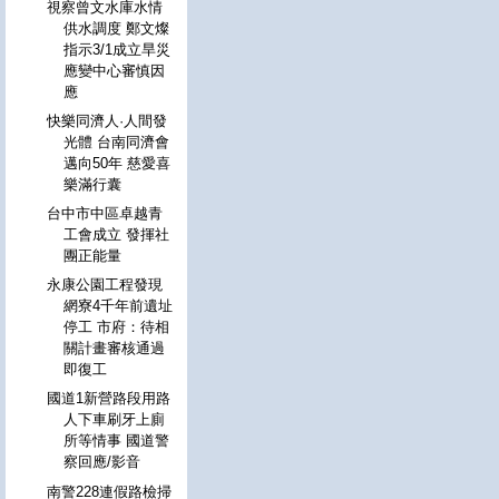
視察曾文水庫水情
供水調度 鄭文燦
指示3/1成立旱災
應變中心審慎因
應
快樂同濟人·人間發
光體 台南同濟會
邁向50年 慈愛喜
樂滿行囊
台中市中區卓越青
工會成立 發揮社
團正能量
永康公園工程發現
網寮4千年前遺址
停工 市府：待相
關計畫審核通過
即復工
國道1新營路段用路
人下車刷牙上廁
所等情事 國道警
察回應/影音
南警228連假路檢掃