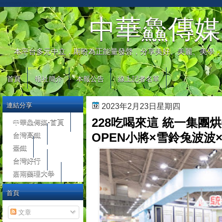
automaty do gier
中華鱻傳媒
本平台多元中立，期盼為正能量發聲，分享美好、美麗、美學，
首頁
報社簡介
本報公告
線上記者名單
連結分享
2023年2月23日星期四
228吃喝來這 統一集團
中華鱻傳媒-首頁
台灣高鐵
OPEN小將×雪鈴兔波波
臺鐵
台灣好行
嘉南藥理大學
首頁
文章