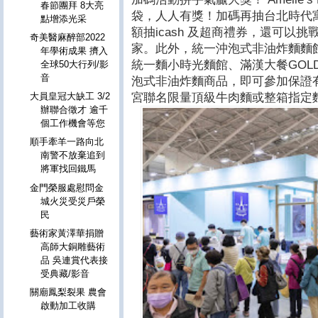
春節團拜 8大亮
袋，人人有獎！加碼再抽台北時代
點增添光采
額抽icash 及超商禮券，還可以
奇美醫麻醉部2022
家。此外，統一沖泡式非油炸麵麵
年學術成果 擠入
統一麵小時光麵館、滿漢大餐GOL
全球50大行列/影
音
泡式非油炸麵商品，即可參加保證
宮聯名限量頂級牛肉麵或整箱指定麵
大員皇冠大缺工 3/2
辦聯合徵才 逾千
個工作機會等您
順手牽羊一路向北
南警不放棄追到
將軍找回鐵馬
金門榮服處慰問金
城火災受災戶榮
民
藝術家黃澤華捐贈
高師大銅雕藝術
品 吳連賞代表接
受典藏/影音
關廟鳳梨裂果 農會
啟動加工收購