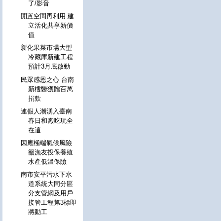
了/影音
閒置空間再利用 建
立活化共享新價
值
新化果菜市場大型
冷藏庫新建工程
預計3月底啟動
民眾感恩之心 台南
新樓醫獲贈百萬
捐款
連假人潮湧入臺南
春日和煦吃玩全
在這
因應極端氣候風險
籲漁友投保養殖
水產低溫保險
南市安平污水下水
道系統大同分區
分支管網及用戶
接管工程第3標即
將動工