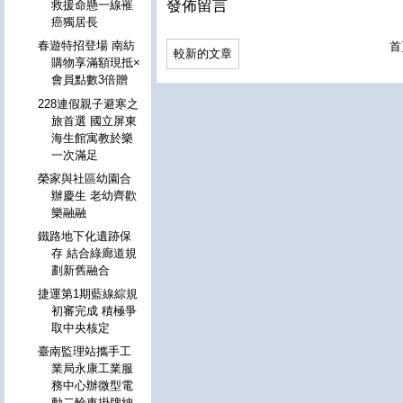
發佈留言
救援命懸一線罹
癌獨居長
春遊特招登場 南紡
首
較新的文章
購物享滿額現抵×
會員點數3倍贈
228連假親子避寒之
旅首選 國立屏東
海生館寓教於樂
一次滿足
榮家與社區幼園合
辦慶生 老幼齊歡
樂融融
鐵路地下化遺跡保
存 結合綠廊道規
劃新舊融合
捷運第1期藍線綜規
初審完成 積極爭
取中央核定
臺南監理站攜手工
業局永康工業服
務中心辦微型電
動二輪車掛牌納