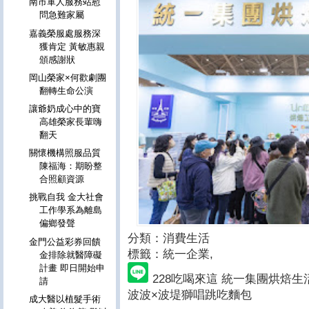
南市軍人服務站慰
問急難家屬
嘉義榮服處服務深
獲肯定 黃敏惠親
頒感謝狀
岡山榮家×何歡劇團
翻轉生命公演
讓爺奶成心中的寶
高雄榮家長輩嗨
翻天
關懷機構照服品質
陳福海：期盼整
合照顧資源
挑戰自我 金大社會
工作學系為離島
偏鄉發聲
分類：消費生活
金門公益彩券回饋
標籤：統一企業
,
金排除就醫障礙
計畫 即日開始申
228吃喝來這 統一集團烘焙生
請
波波×波堤獅唱跳吃麵包
成大醫以植髮手術