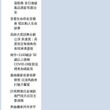
蕩勤務 首日連破
毒品酒駕等護治
安
音愛生命癌友音樂
會 唱出動人生命
故事
高師大英語舞台劇
公演 吳連賞：高
度肯定每個角色
表現淋漓盡致
南市+1143確診 50
歲以上接種
COVID-19疫苗送
禮券加碼延長
臺南榮家長輩尋夢
懷舊 沉浸馬戲奇
幻魅力饗宴
許燕輝連任金城鎮
南門境天后宮主
委就職
男偷機車拜拜求平