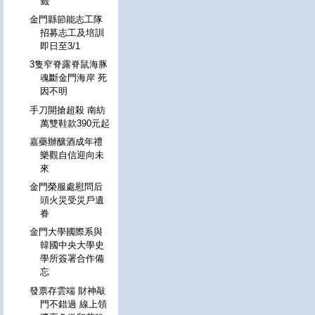
籤
金門縣節能志工隊
招募志工及培訓
即日至3/1
3隻窄脊露脊鼠海豚
魂斷金門海岸 死
因不明
手刀開搶超殺 南紡
萬雙鞋款390元起
嘉藥辦釀酒成年禮
樂觀自信迎向未
來
金門榮服處慰問后
頭火災受災戶遺
眷
金門大學國際系與
韓國中央大學史
學所簽署合作備
忘
發票存雲端 財神敲
門不錯過 線上領