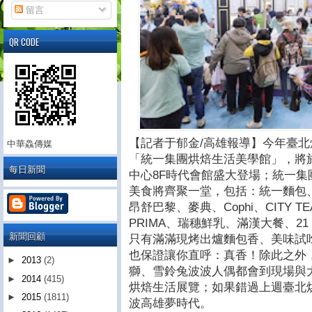
留言
QR CODE
【記者于郁金/高雄報導】今年臺
中華鱻傳媒
「統一集團烘焙生活美學館」，將於2
每日新聞
中心8F時代會館盛大登場；統一
美食將齊聚一堂，包括：統一麵包、Seme
昂舒巴黎、麥典、Cophi、CITY 
PRIMA、瑞穗鮮乳、滿漢大餐、21
新聞回顧
只有滿滿現烤出爐麵包香、美味試
也保證讓你直呼：真香！除此之外，
►
2013
(2)
獅、雪鈴兔波波人偶都會到現場與
►
2014
(415)
烘焙生活展覽；如果錯過上週臺北烘
►
2015
(1811)
波高雄夢時代。