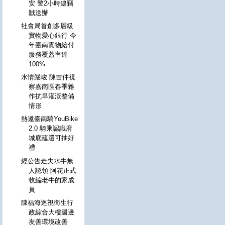
安 警2小時逮竊
賊送辦
社會局首創多層級
實物愛心銀行 今
年臺南實物給付
服務覆蓋率達
100%
水情嚴峻 陳吉仲視
察嘉南區春季雜
作抗旱灌溉整備
情形
熱邀臺南騎YouBike
2.0 騎乘認識府
城底蘊還可抽好
禮
經公告走失水牛無
人認領 阿花正式
收編老牛的家成
員
陳福海巡視衛生行
政綜合大樓週邊
友善環境改善