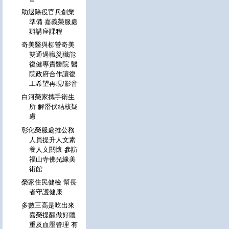
助退除役官兵創業
準備 嘉義榮服處
辦講座課程
奇美醫與柳營奇美
雙通過職災職能
復健專責醫院 醫
院政府合作讓復
工希望再現/影音
白河榮家攜手衛生
所 解潛伏結核疑
慮
彰化榮服處推公務
人員提升人文素
養人文關懷 參訪
福山寺佛光緣美
術館
榮家住民健檢 幫長
者守護健康
多數三高是吃出來
嘉榮提醒做好體
重及血壓管理 有