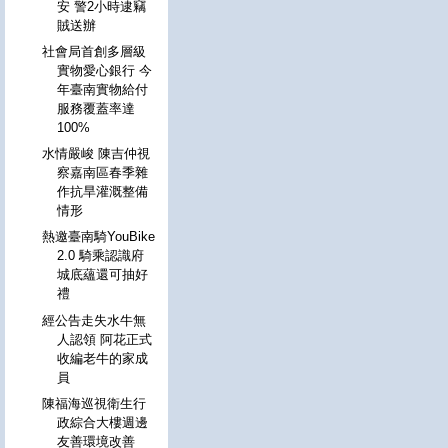
安 警2小時逮竊
賊送辦
社會局首創多層級
實物愛心銀行 今
年臺南實物給付
服務覆蓋率達
100%
水情嚴峻 陳吉仲視
察嘉南區春季雜
作抗旱灌溉整備
情形
熱邀臺南騎YouBike
2.0 騎乘認識府
城底蘊還可抽好
禮
經公告走失水牛無
人認領 阿花正式
收編老牛的家成
員
陳福海巡視衛生行
政綜合大樓週邊
友善環境改善