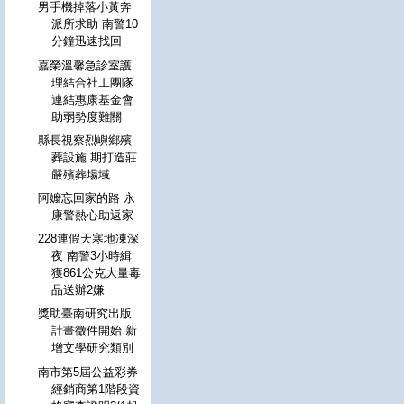
男手機掉落小黃奔
派所求助 南警10
分鐘迅速找回
嘉榮溫馨急診室護
理結合社工團隊
連結惠康基金會
助弱勢度難關
縣長視察烈嶼鄉殯
葬設施 期打造莊
嚴殯葬場域
阿嬤忘回家的路 永
康警熱心助返家
228連假天寒地凍深
夜 南警3小時緝
獲861公克大量毒
品送辦2嫌
獎助臺南研究出版
計畫徵件開始 新
增文學研究類別
南市第5屆公益彩券
經銷商第1階段資