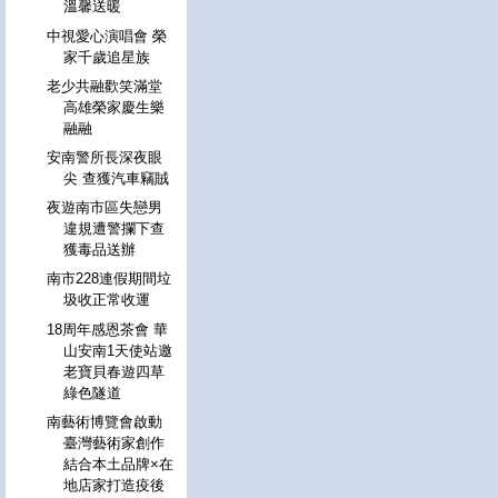
溫馨送暖
中視愛心演唱會 榮
家千歲追星族
老少共融歡笑滿堂
高雄榮家慶生樂
融融
安南警所長深夜眼
尖 查獲汽車竊賊
夜遊南市區失戀男
違規遭警攔下查
獲毒品送辦
南市228連假期間垃
圾收正常收運
18周年感恩茶會 華
山安南1天使站邀
老寶貝春遊四草
綠色隧道
南藝術博覽會啟動
臺灣藝術家創作
結合本土品牌×在
地店家打造疫後