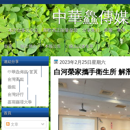
automaty do gier
中華鱻傳媒
本平台多元中立，期盼為正能量發聲，分享美好、美麗、美學，
首頁
報社簡介
本報公告
線上記者名單
連結分享
2023年2月25日星期六
白河榮家攜手衛生所 解
中華鱻傳媒-首頁
台灣高鐵
臺鐵
台灣好行
嘉南藥理大學
首頁
文章