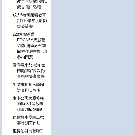
改善-泡泡龍 難以
癒合傷口/影音
成大6老師榮獲教育
部110學年度教師
績優計畫
228連假首選
FOCASA馬戲藝
術節 捷絲旅台南
館推住房贈票×用
餐抽門票
腸病毒來勢洶洶 金
門籲請家長教托
育機構提高警覺
年度推動食米學園
計畫即日報名
南市公寓大廈修繕
補助 3/1開放申
請新增6項補助
偶戲故事屋志工招
募培訓工作坊
里長伯與南警聯手