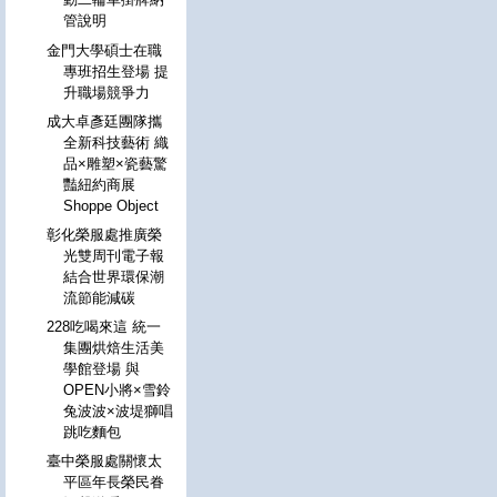
管說明
金門大學碩士在職
專班招生登場 提
升職場競爭力
成大卓彥廷團隊攜
全新科技藝術 織
品×雕塑×瓷藝驚
豔紐約商展
Shoppe Object
彰化榮服處推廣榮
光雙周刊電子報
結合世界環保潮
流節能減碳
228吃喝來這 統一
集團烘焙生活美
學館登場 與
OPEN小將×雪鈴
兔波波×波堤獅唱
跳吃麵包
臺中榮服處關懷太
平區年長榮民眷