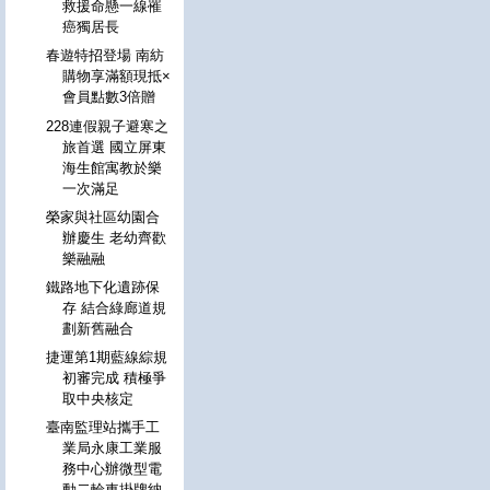
救援命懸一線罹
癌獨居長
春遊特招登場 南紡
購物享滿額現抵×
會員點數3倍贈
228連假親子避寒之
旅首選 國立屏東
海生館寓教於樂
一次滿足
榮家與社區幼園合
辦慶生 老幼齊歡
樂融融
鐵路地下化遺跡保
存 結合綠廊道規
劃新舊融合
捷運第1期藍線綜規
初審完成 積極爭
取中央核定
臺南監理站攜手工
業局永康工業服
務中心辦微型電
動二輪車掛牌納