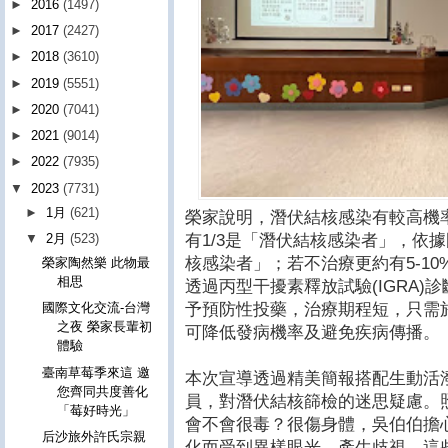
►
2016
(1497)
►
2017
(2427)
►
2018
(3610)
►
2019
(5551)
►
2020
(7041)
►
2021
(9014)
►
2022
(7935)
▼
2023
(7731)
►
1月
(621)
榮家說明，潛伏結核感染有較高機
有1/3是「潛伏結核感染者」，依據
▼
2月
(523)
核感染者」；若不治療更約有5-1
榮家陶然樂 此物最
相思
透過丙型干擾素釋放試驗(IGRA
予預防性投藥，治療期程短，只需於
國際文化交流-台灣
之夜 榮家長輩初
可降低發病機率及避免疾病傳播。
體驗
臺南草莓季來這 邀
本次宣導透過精美簡報搭配生動活
您齊同共度善化
員，對潛伏結核篩檢的迷思疑慮。
「莓好時光」
會不會很毒？很傷身體，吳伯伯擔
后沙旅外許氏宗親
化而受到異樣眼光、產生歧視，這