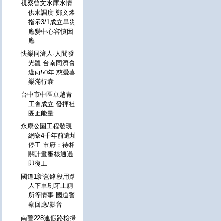
視察曾文水庫水情
供水調度 鄭文燦
指示3/1成立旱災
應變中心審慎因
應
快樂同濟人·人間發
光體 台南同濟會
邁向50年 慈愛喜
樂滿行囊
台中市中區卓越青
工會成立 發揮社
團正能量
永康公園工程發現
網寮4千年前遺址
停工 市府：待相
關計畫審核通過
即復工
國道1新營路段用路
人下車刷牙上廁
所等情事 國道警
察回應/影音
南警228連假路檢掃