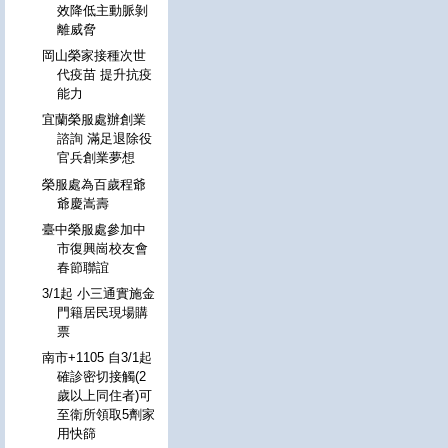
效降低主動脈剝
離威脅
岡山榮家接種次世
代疫苗 提升抗疫
能力
宜蘭榮服處辦創業
諮詢 滿足退除役
官兵創業夢想
榮服處為百歲程爺
爺慶嵩壽
臺中榮服處參加中
市復興崗校友會
春節聯誼
3/1起 小三通實施金
門籍居民現場購
票
南市+1105 自3/1起
確診密切接觸(2
歲以上同住者)可
至衛所領取5劑家
用快篩