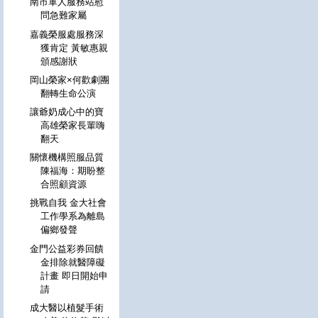
南市軍人服務站慰
問急難家屬
嘉義榮服處服務深
獲肯定 黃敏惠親
頒感謝狀
岡山榮家×何歡劇團
翻轉生命公演
讓爺奶成心中的寶
高雄榮家長輩嗨
翻天
關懷機構照服品質
陳福海：期盼整
合照顧資源
挑戰自我 金大社會
工作學系為離島
偏鄉發聲
金門公益彩券回饋
金排除就醫障礙
計畫 即日開始申
請
成大醫以植髮手術