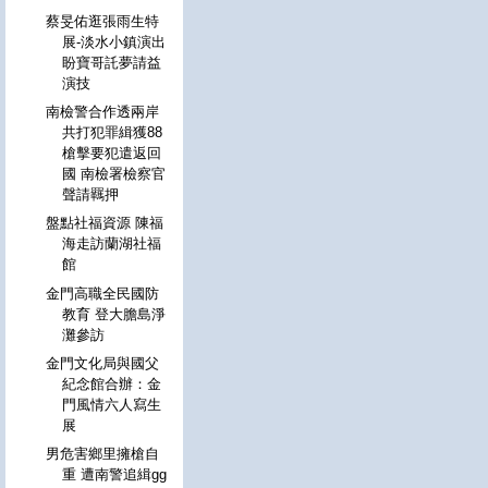
蔡旻佑逛張雨生特
展-淡水小鎮演出
盼寶哥託夢請益
演技
南檢警合作透兩岸
共打犯罪緝獲88
槍擊要犯遣返回
國 南檢署檢察官
聲請羈押
盤點社福資源 陳福
海走訪蘭湖社福
館
金門高職全民國防
教育 登大膽島淨
灘參訪
金門文化局與國父
紀念館合辦：金
門風情六人寫生
展
男危害鄉里擁槍自
重 遭南警追緝gg