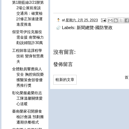
第1期藍線2/21辦第
2場公展前座談
交通局：確實檢
討修正加速捷運
at
星期六, 2月 25, 2023
進度推進
Labels:
新聞總覽-國防警政
假堂哥伊拉克服役
需金援 南警極力
勸說婦阻詐30萬
工程師靠這課程學
沒有留言:
技術 變身智慧農
夫
發佈留言
全體動員響應病人
安全 胸腔病院榮
首
較新的文章
獲醫策會頒發優
秀推行獎
彰化榮服處榮欣志
工隊溫馨關懷愛
心送暖
臺南榮家召開膳食
檢討會議 預劃搬
遷期供餐模式