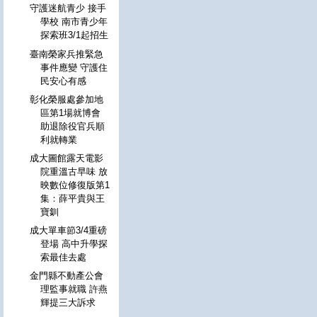
守護迷航青少 接手
學校 南市青少年
探索班3/1起招生
臺南榮家兵推緊急
事件應變 守護住
民安心有感
彰化榮服處參加地
區第1場就博會
助退除役官兵順
利就轉業
成大圖館露天電影
院重溫古早味 放
映數位修復版第1
集：薛平貴與王
寶釧
成大單車節3/4重磅
登場 高中升學探
索最佳去處
金門縣不動產公會
理監事就職 許燕
輝提三大訴求