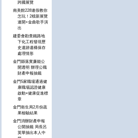
跨國展覽
南美館228連假教你
怎玩！2檔新展覽
連開+金曲歌手演
出
建委會勘查鐵路地
下化工程發現歷
史遺跡遺構保存
處理情形
金門縣落實廉能公
開透明 辦理公職
財產申報抽籤
金門5家職場通過健
康職場認證健康
啟動×健康促進標
章
金門衛生局2月份蔬
果檢驗結果
金門消辦財產申報
公開抽籤 局長呂
英華抽出本人中