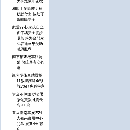
獎享免繳印花稅
和順工業區陳文祥
默默付出 協助守
護轄區安全
魏愛行走-家扶自立
青年魏安全徒步
環島 跨海金門家
扶表達童年受助
感恩壯舉
南市稽查機車租賃
業 保障遊客安心
遊
崑大學術卓越貢獻
11教授獲選全球
前2%頂尖科學家
資金不掉鏈 勞發署
微創貸款可貸最
高200萬
首屆臺南車展2/24
大臺南會展中心
開幕 展期4天/影
音