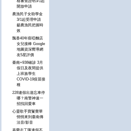
格審查證明3/1起
開放申請
農漁民子女助學金
3/1起受理申請
籲農漁民把握時
效
飄香40年瘖啞麵店
女兒接棒 Google
地圖資深嚮導網
友5星評價
臺南+938確診 3月
假日及夜間提供
上班族學生
COVID-19疫苗接
種
228連假出遊忘車停
哪？南警神速一
招找回愛車
心靈歌手寶鬘覺華
悄悄來到臺南傳
法音/影音
嘉榮志工隊連假不