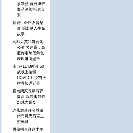
蕩勤務 首日連破
毒品酒駕等護治
安
音愛生命癌友音樂
會 唱出動人生命
故事
高師大英語舞台劇
公演 吳連賞：高
度肯定每個角色
表現淋漓盡致
南市+1143確診 50
歲以上接種
COVID-19疫苗送
禮券加碼延長
臺南榮家長輩尋夢
懷舊 沉浸馬戲奇
幻魅力饗宴
許燕輝連任金城鎮
南門境天后宮主
委就職
男偷機車拜拜求平