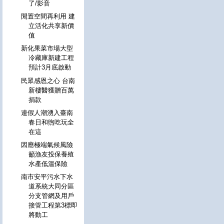
了/影音
閒置空間再利用 建
立活化共享新價
值
新化果菜市場大型
冷藏庫新建工程
預計3月底啟動
民眾感恩之心 台南
新樓醫獲贈百萬
捐款
連假人潮湧入臺南
春日和煦吃玩全
在這
因應極端氣候風險
籲漁友投保養殖
水產低溫保險
南市安平污水下水
道系統大同分區
分支管網及用戶
接管工程第3標即
將動工