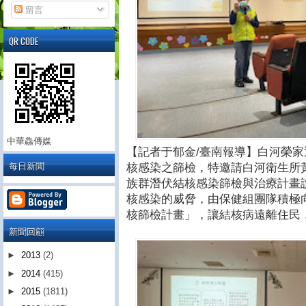
留言
QR CODE
中華鱻傳媒
【記者于郁金/臺南報導】白河榮
每日新聞
核感染之篩檢，特邀請白河衛生所
族群潛伏結核感染篩檢與治療計畫
核感染的威脅，由保健組團隊積極向
核篩檢計畫」，讓結核病遠離住民
新聞回顧
►
2013
(2)
►
2014
(415)
►
2015
(1811)