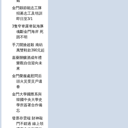
籤
金門縣節能志工隊
招募志工及培訓
即日至3/1
3隻窄脊露脊鼠海豚
魂斷金門海岸 死
因不明
手刀開搶超殺 南紡
萬雙鞋款390元起
嘉藥辦釀酒成年禮
樂觀自信迎向未
來
金門榮服處慰問后
頭火災受災戶遺
眷
金門大學國際系與
韓國中央大學史
學所簽署合作備
忘
發票存雲端 財神敲
門不錯過 線上領