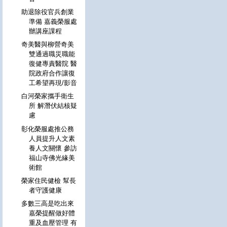
助退除役官兵創業
準備 嘉義榮服處
辦講座課程
奇美醫與柳營奇美
雙通過職災職能
復健專責醫院 醫
院政府合作讓復
工希望再現/影音
白河榮家攜手衛生
所 解潛伏結核疑
慮
彰化榮服處推公務
人員提升人文素
養人文關懷 參訪
福山寺佛光緣美
術館
榮家住民健檢 幫長
者守護健康
多數三高是吃出來
嘉榮提醒做好體
重及血壓管理 有