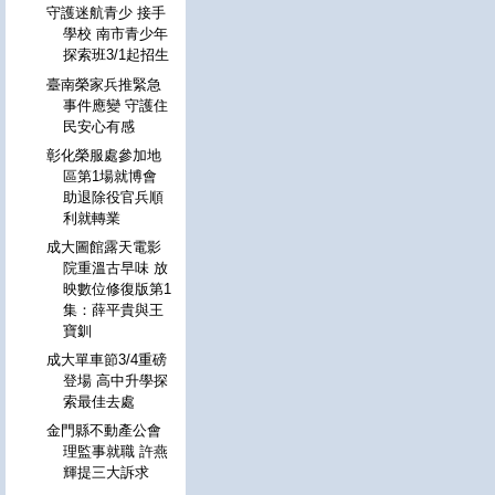
守護迷航青少 接手
學校 南市青少年
探索班3/1起招生
臺南榮家兵推緊急
事件應變 守護住
民安心有感
彰化榮服處參加地
區第1場就博會
助退除役官兵順
利就轉業
成大圖館露天電影
院重溫古早味 放
映數位修復版第1
集：薛平貴與王
寶釧
成大單車節3/4重磅
登場 高中升學探
索最佳去處
金門縣不動產公會
理監事就職 許燕
輝提三大訴求