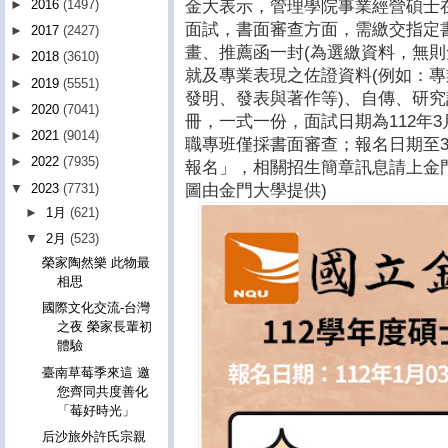
金大表示，管理學院事業經營碩士
►
2016
(1497)
面試，書面審查方面，需繳交指定
►
2017
(2427)
畫、推薦函一封(為選繳資料，無則
►
2018
(3610)
就及專業表現之佐證資料(例如：
►
2019
(5551)
發明、發表與著作等)、自傳、研
►
2020
(7041)
冊，一式一份，面試日期為112年3
►
2021
(9014)
職專班僅採書面審查；報名日期至3
►
2022
(7935)
報名」，相關招生簡章訊息請上金門
▼
2023
(7731)
圖由金門大學提供)
►
1月
(621)
▼
2月
(523)
榮家陶然樂 此物最
相思
國際文化交流-台灣
之夜 榮家長輩初
體驗
臺南草莓季來這 邀
您齊同共度善化
「莓好時光」
后沙旅外許氏宗親