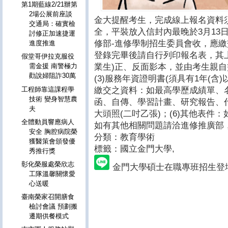
第1期藍線2/21辦第
2場公展前座談
金大提醒考生，完成線上報名資料
交通局：確實檢
全，平裝放入信封內最晚於3月13日
討修正加速捷運
修部-進修學制招生委員會收，應繳交
進度推進
登錄完畢後請自行列印報名表，其
假堂哥伊拉克服役
業生)正、反面影本，並由考生親自簽
需金援 南警極力
勸說婦阻詐30萬
(3)服務年資證明書(須具有1年(含
繳交之資料：如最高學歷成績單、
工程師靠這課程學
技術 變身智慧農
函、自傳、學習計畫、研究報告、代
夫
大頭照(二吋乙張)；(6)其他表件
全體動員響應病人
如有其他相關問題請洽進修推廣部，招生
安全 胸腔病院榮
分類：教育學術
獲醫策會頒發優
標籤：國立金門大學
,
秀推行獎
彰化榮服處榮欣志
金門大學碩士在職專班招生登
工隊溫馨關懷愛
心送暖
臺南榮家召開膳食
檢討會議 預劃搬
遷期供餐模式