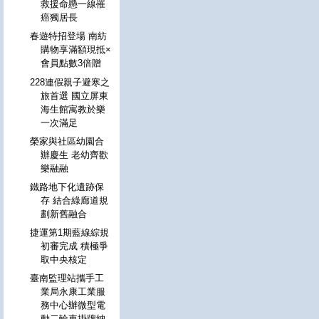
救援命懸一線罹
癌獨居長
春遊特招登場 南紡
購物享滿額現抵×
會員點數3倍贈
228連假親子避寒之
旅首選 國立屏東
海生館寓教於樂
一次滿足
榮家與社區幼園合
辦慶生 老幼齊歡
樂融融
鐵路地下化遺跡保
存 結合綠廊道規
劃新舊融合
捷運第1期藍線綜規
初審完成 積極爭
取中央核定
臺南監理站攜手工
業局永康工業服
務中心辦微型電
動二輪車掛牌納