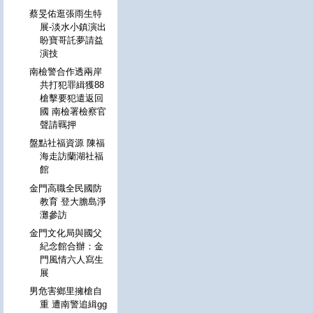
蔡旻佑逛張雨生特
展-淡水小鎮演出
盼寶哥託夢請益
演技
南檢警合作透兩岸
共打犯罪緝獲88
槍擊要犯遣返回
國 南檢署檢察官
聲請羈押
盤點社福資源 陳福
海走訪蘭湖社福
館
金門高職全民國防
教育 登大膽島淨
灘參訪
金門文化局與國父
紀念館合辦：金
門風情六人寫生
展
男危害鄉里擁槍自
重 遭南警追緝gg