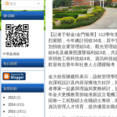
留言
QR CODE
【記者于郁金/金門報導】112學
烈展開，今年總計招收34名，其
別招收企業管理組5名、觀光管理組
組6名及健康照護暨福利組3名，共
中華鱻傳媒
班招收工程科技組4名、資訊科技組
每日新聞
歡迎有志青年和社會人士踴躍報考
金大校長陳建民表示，該校管理學
在課程設計及內容深獲地方好評，
新聞回顧
者專家一起參與理論與實務研討，
年金大更獲教育部核准新設立電機
►
2013
(2)
區唯一工程類碩士在職碩士專班，
►
2014
(415)
資訊管理人才培育，提供優質在職
►
2015
(1811)