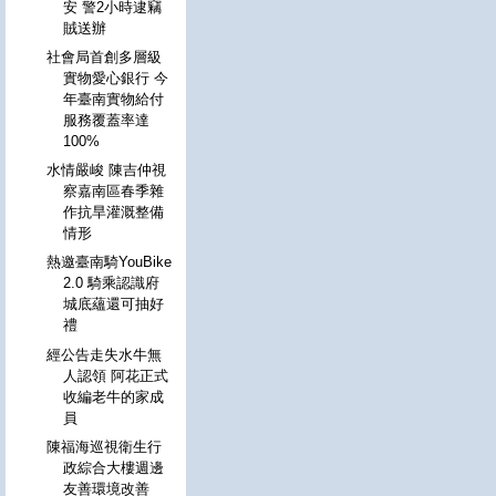
安 警2小時逮竊
賊送辦
社會局首創多層級
實物愛心銀行 今
年臺南實物給付
服務覆蓋率達
100%
水情嚴峻 陳吉仲視
察嘉南區春季雜
作抗旱灌溉整備
情形
熱邀臺南騎YouBike
2.0 騎乘認識府
城底蘊還可抽好
禮
經公告走失水牛無
人認領 阿花正式
收編老牛的家成
員
陳福海巡視衛生行
政綜合大樓週邊
友善環境改善