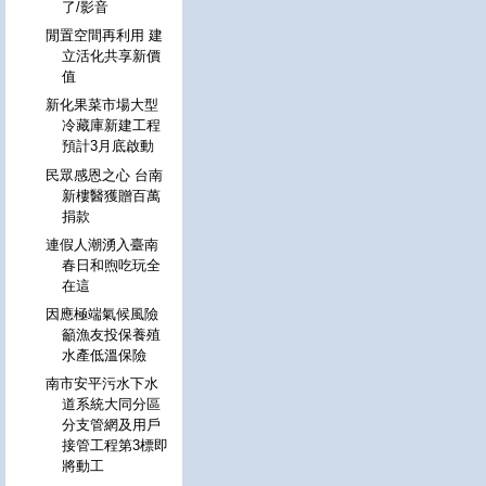
了/影音
閒置空間再利用 建
立活化共享新價
值
新化果菜市場大型
冷藏庫新建工程
預計3月底啟動
民眾感恩之心 台南
新樓醫獲贈百萬
捐款
連假人潮湧入臺南
春日和煦吃玩全
在這
因應極端氣候風險
籲漁友投保養殖
水產低溫保險
南市安平污水下水
道系統大同分區
分支管網及用戶
接管工程第3標即
將動工