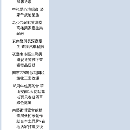
溫馨送暖
中視愛心演唱會 榮
家千歲追星族
老少共融歡笑滿堂
高雄榮家慶生樂
融融
安南警所長深夜眼
尖 查獲汽車竊賊
夜遊南市區失戀男
違規遭警攔下查
獲毒品送辦
南市228連假期間垃
圾收正常收運
18周年感恩茶會 華
山安南1天使站邀
老寶貝春遊四草
綠色隧道
南藝術博覽會啟動
臺灣藝術家創作
結合本土品牌×在
地店家打造疫後