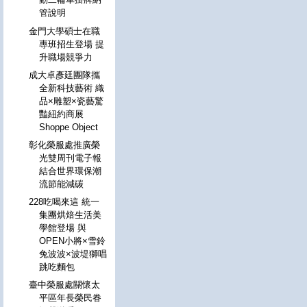
管說明
金門大學碩士在職
專班招生登場 提
升職場競爭力
成大卓彥廷團隊攜
全新科技藝術 織
品×雕塑×瓷藝驚
豔紐約商展
Shoppe Object
彰化榮服處推廣榮
光雙周刊電子報
結合世界環保潮
流節能減碳
228吃喝來這 統一
集團烘焙生活美
學館登場 與
OPEN小將×雪鈴
兔波波×波堤獅唱
跳吃麵包
臺中榮服處關懷太
平區年長榮民眷