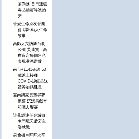
蕩勤務 首日連破
毒品酒駕等護治
安
音愛生命癌友音樂
會 唱出動人生命
故事
高師大英語舞台劇
公演 吳連賞：高
度肯定每個角色
表現淋漓盡致
南市+1143確診 50
歲以上接種
COVID-19疫苗送
禮券加碼延長
臺南榮家長輩尋夢
懷舊 沉浸馬戲奇
幻魅力饗宴
許燕輝連任金城鎮
南門境天后宮主
委就職
男偷機車拜拜求平