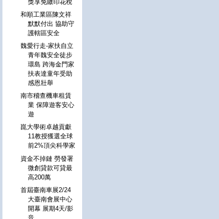
獎享免繳印花稅
和順工業區陳文祥
默默付出 協助守
護轄區安全
魏愛行走-家扶自立
青年魏安全徒步
環島 跨海金門家
扶表達童年受助
感恩壯舉
南市稽查機車租賃
業 保障遊客安心
遊
崑大學術卓越貢獻
11教授獲選全球
前2%頂尖科學家
資金不掉鏈 勞發署
微創貸款可貸最
高200萬
首屆臺南車展2/24
大臺南會展中心
開幕 展期4天/影
音