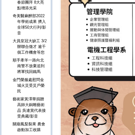
春節團拜 8大亮
點增添光采
奇美醫麻醉部2022
年學術成果 擠入
全球50大行列/影
音
大員皇冠大缺工 3/2
辦聯合徵才 逾千
個工作機會等您
順手牽羊一路向北
南警不放棄追到
將軍找回鐵馬
金門榮服處慰問金
城火災受災戶榮
民
藝術家黃澤華捐贈
高師大銅雕藝術
品 吳連賞代表接
受典藏/影音
關廟鳳梨裂果 農會
啟動加工收購