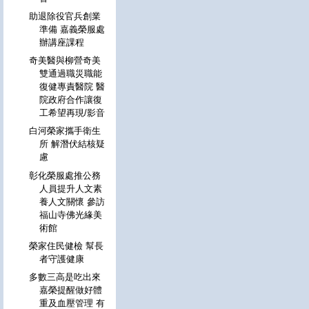
助退除役官兵創業
準備 嘉義榮服處
辦講座課程
奇美醫與柳營奇美
雙通過職災職能
復健專責醫院 醫
院政府合作讓復
工希望再現/影音
白河榮家攜手衛生
所 解潛伏結核疑
慮
彰化榮服處推公務
人員提升人文素
養人文關懷 參訪
福山寺佛光緣美
術館
榮家住民健檢 幫長
者守護健康
多數三高是吃出來
嘉榮提醒做好體
重及血壓管理 有