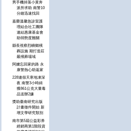
男手機掉落小黃奔
派所求助 南警10
分鐘迅速找回
嘉榮溫馨急診室護
理結合社工團隊
連結惠康基金會
助弱勢度難關
縣長視察烈嶼鄉殯
葬設施 期打造莊
嚴殯葬場域
阿嬤忘回家的路 永
康警熱心助返家
228連假天寒地凍深
夜 南警3小時緝
獲861公克大量毒
品送辦2嫌
獎助臺南研究出版
計畫徵件開始 新
增文學研究類別
南市第5屆公益彩券
經銷商第1階段資