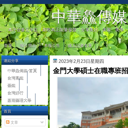
automaty do gier
中華鱻傳媒
本平台多元中立，期盼為正能量發聲，分享美好、美麗、美學，
首頁
報社簡介
本報公告
線上記者名單
連結分享
2023年2月23日星期四
金門大學碩士在職專班招
中華鱻傳媒-首頁
台灣高鐵
臺鐵
台灣好行
嘉南藥理大學
首頁
文章