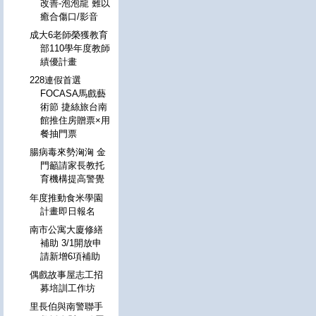
改善-泡泡龍 難以
癒合傷口/影音
成大6老師榮獲教育
部110學年度教師
績優計畫
228連假首選
FOCASA馬戲藝
術節 捷絲旅台南
館推住房贈票×用
餐抽門票
腸病毒來勢洶洶 金
門籲請家長教托
育機構提高警覺
年度推動食米學園
計畫即日報名
南市公寓大廈修繕
補助 3/1開放申
請新增6項補助
偶戲故事屋志工招
募培訓工作坊
里長伯與南警聯手