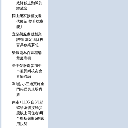
效降低主動脈剝
離威脅
岡山榮家接種次世
代疫苗 提升抗疫
能力
宜蘭榮服處辦創業
諮詢 滿足退除役
官兵創業夢想
榮服處為百歲程爺
爺慶嵩壽
臺中榮服處參加中
市復興崗校友會
春節聯誼
3/1起 小三通實施金
門籍居民現場購
票
南市+1105 自3/1起
確診密切接觸(2
歲以上同住者)可
至衛所領取5劑家
用快篩