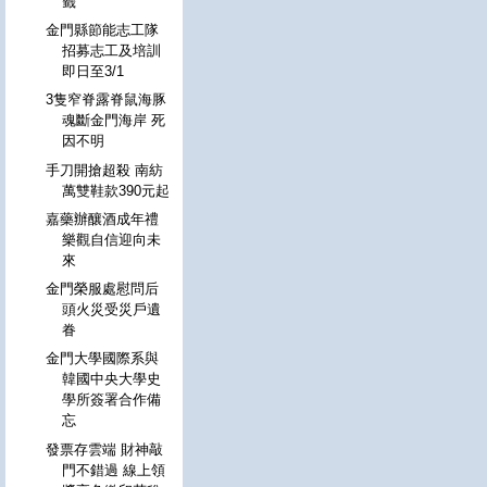
籤
金門縣節能志工隊
招募志工及培訓
即日至3/1
3隻窄脊露脊鼠海豚
魂斷金門海岸 死
因不明
手刀開搶超殺 南紡
萬雙鞋款390元起
嘉藥辦釀酒成年禮
樂觀自信迎向未
來
金門榮服處慰問后
頭火災受災戶遺
眷
金門大學國際系與
韓國中央大學史
學所簽署合作備
忘
發票存雲端 財神敲
門不錯過 線上領