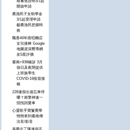
格審查證明3/1起
開放申請
農漁民子女助學金
3/1起受理申請
籲農漁民把握時
效
飄香40年瘖啞麵店
女兒接棒 Google
地圖資深嚮導網
友5星評價
臺南+938確診 3月
假日及夜間提供
上班族學生
COVID-19疫苗接
種
228連假出遊忘車停
哪？南警神速一
招找回愛車
心靈歌手寶鬘覺華
悄悄來到臺南傳
法音/影音
嘉榮志工隊連假不