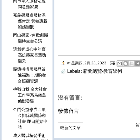
南市軍人服務站慰
問急難家屬
嘉義榮服處服務深
獲肯定 黃敏惠親
頒感謝狀
岡山榮家×何歡劇團
翻轉生命公演
讓爺奶成心中的寶
高雄榮家長輩嗨
翻天
at
星期四, 2月 23, 2023
關懷機構照服品質
Labels:
新聞總覽-教育學術
陳福海：期盼整
合照顧資源
挑戰自我 金大社會
工作學系為離島
沒有留言:
偏鄉發聲
金門公益彩券回饋
發佈留言
金排除就醫障礙
計畫 即日開始申
首
請
較新的文章
成大醫以植髮手術