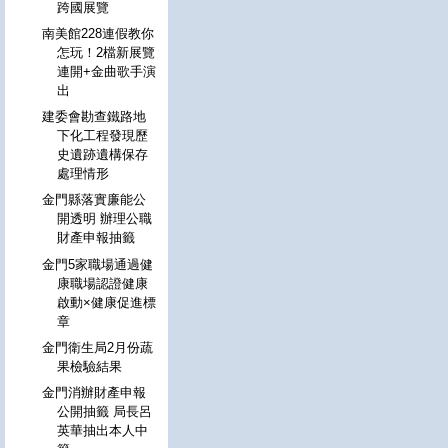
跨國展覽
南美館228連假教你
怎玩！2檔新展覽
連開+金曲歌手演
出
建委會勘查鐵路地
下化工程發現歷
史遺跡遺構保存
處理情形
金門縣落實廉能公
開透明 辦理公職
財產申報抽籤
金門5家職場通過健
康職場認證健康
啟動×健康促進標
章
金門衛生局2月份蔬
果檢驗結果
金門消辦財產申報
公開抽籤 局長呂
英華抽出本人中