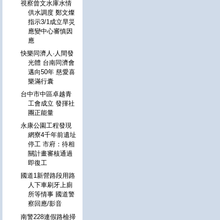
視察曾文水庫水情
供水調度 鄭文燦
指示3/1成立旱災
應變中心審慎因
應
快樂同濟人·人間發
光體 台南同濟會
邁向50年 慈愛喜
樂滿行囊
台中市中區卓越青
工會成立 發揮社
團正能量
永康公園工程發現
網寮4千年前遺址
停工 市府：待相
關計畫審核通過
即復工
國道1新營路段用路
人下車刷牙上廁
所等情事 國道警
察回應/影音
南警228連假路檢掃