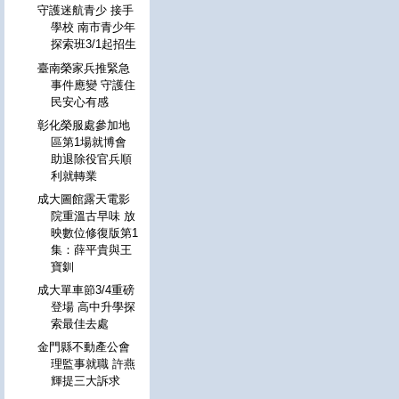
守護迷航青少 接手
學校 南市青少年
探索班3/1起招生
臺南榮家兵推緊急
事件應變 守護住
民安心有感
彰化榮服處參加地
區第1場就博會
助退除役官兵順
利就轉業
成大圖館露天電影
院重溫古早味 放
映數位修復版第1
集：薛平貴與王
寶釧
成大單車節3/4重磅
登場 高中升學探
索最佳去處
金門縣不動產公會
理監事就職 許燕
輝提三大訴求