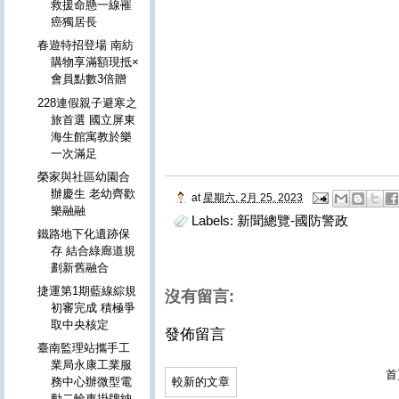
救援命懸一線罹
癌獨居長
春遊特招登場 南紡
購物享滿額現抵×
會員點數3倍贈
228連假親子避寒之
旅首選 國立屏東
海生館寓教於樂
一次滿足
榮家與社區幼園合
辦慶生 老幼齊歡
at
星期六, 2月 25, 2023
樂融融
Labels:
新聞總覽-國防警政
鐵路地下化遺跡保
存 結合綠廊道規
劃新舊融合
捷運第1期藍線綜規
沒有留言:
初審完成 積極爭
取中央核定
發佈留言
臺南監理站攜手工
業局永康工業服
首
較新的文章
務中心辦微型電
動二輪車掛牌納