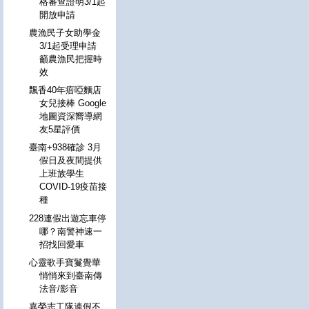
格審查證明3/1起
開放申請
農漁民子女助學金
3/1起受理申請
籲農漁民把握時
效
飄香40年瘖啞麵店
女兒接棒 Google
地圖資深嚮導網
友5星評價
臺南+938確診 3月
假日及夜間提供
上班族學生
COVID-19疫苗接
種
228連假出遊忘車停
哪？南警神速一
招找回愛車
心靈歌手寶鬘覺華
悄悄來到臺南傳
法音/影音
嘉榮志工隊連假不