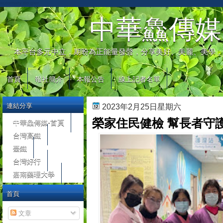
automaty do gier
中華鱻傳媒
本平台多元中立，期盼為正能量發聲，分享美好、美麗、美學，
首頁
報社簡介
本報公告
線上記者名單
連結分享
2023年2月25日星期六
榮家住民健檢 幫長者守
中華鱻傳媒-首頁
台灣高鐵
臺鐵
台灣好行
嘉南藥理大學
首頁
文章