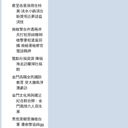
蔡旻佑逛張雨生特
展-淡水小鎮演出
盼寶哥託夢請益
演技
南檢警合作透兩岸
共打犯罪緝獲88
槍擊要犯遣返回
國 南檢署檢察官
聲請羈押
盤點社福資源 陳福
海走訪蘭湖社福
館
金門高職全民國防
教育 登大膽島淨
灘參訪
金門文化局與國父
紀念館合辦：金
門風情六人寫生
展
男危害鄉里擁槍自
重 遭南警追緝gg