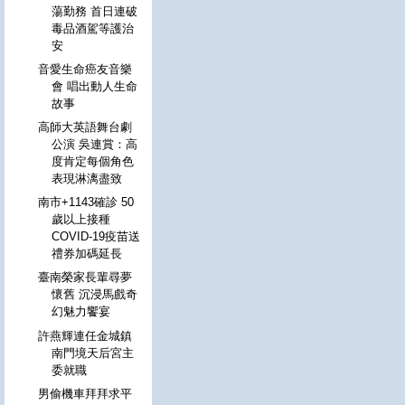
蕩勤務 首日連破
毒品酒駕等護治
安
音愛生命癌友音樂
會 唱出動人生命
故事
高師大英語舞台劇
公演 吳連賞：高
度肯定每個角色
表現淋漓盡致
南市+1143確診 50
歲以上接種
COVID-19疫苗送
禮券加碼延長
臺南榮家長輩尋夢
懷舊 沉浸馬戲奇
幻魅力饗宴
許燕輝連任金城鎮
南門境天后宮主
委就職
男偷機車拜拜求平