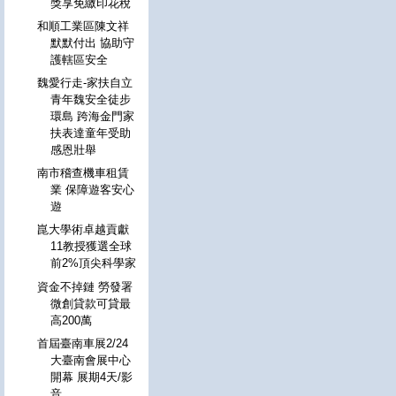
獎享免繳印花稅
和順工業區陳文祥
默默付出 協助守
護轄區安全
魏愛行走-家扶自立
青年魏安全徒步
環島 跨海金門家
扶表達童年受助
感恩壯舉
南市稽查機車租賃
業 保障遊客安心
遊
崑大學術卓越貢獻
11教授獲選全球
前2%頂尖科學家
資金不掉鏈 勞發署
微創貸款可貸最
高200萬
首屆臺南車展2/24
大臺南會展中心
開幕 展期4天/影
音