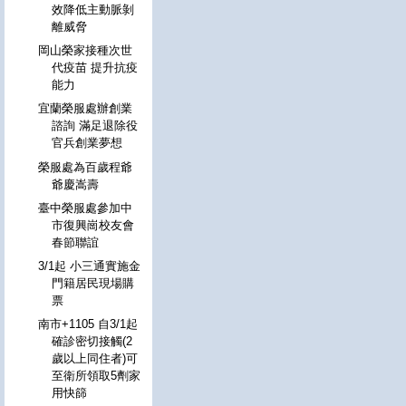
效降低主動脈剝
離威脅
岡山榮家接種次世
代疫苗 提升抗疫
能力
宜蘭榮服處辦創業
諮詢 滿足退除役
官兵創業夢想
榮服處為百歲程爺
爺慶嵩壽
臺中榮服處參加中
市復興崗校友會
春節聯誼
3/1起 小三通實施金
門籍居民現場購
票
南市+1105 自3/1起
確診密切接觸(2
歲以上同住者)可
至衛所領取5劑家
用快篩