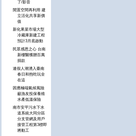
了/影音
閒置空間再利用 建
立活化共享新價
值
新化果菜市場大型
冷藏庫新建工程
預計3月底啟動
民眾感恩之心 台南
新樓醫獲贈百萬
捐款
連假人潮湧入臺南
春日和煦吃玩全
在這
因應極端氣候風險
籲漁友投保養殖
水產低溫保險
南市安平污水下水
道系統大同分區
分支管網及用戶
接管工程第3標即
將動工