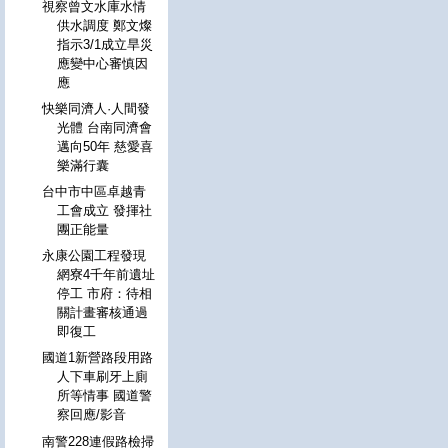
視察曾文水庫水情
供水調度 鄭文燦
指示3/1成立旱災
應變中心審慎因
應
快樂同濟人·人間發
光體 台南同濟會
邁向50年 慈愛喜
樂滿行囊
台中市中區卓越青
工會成立 發揮社
團正能量
永康公園工程發現
網寮4千年前遺址
停工 市府：待相
關計畫審核通過
即復工
國道1新營路段用路
人下車刷牙上廁
所等情事 國道警
察回應/影音
南警228連假路檢掃