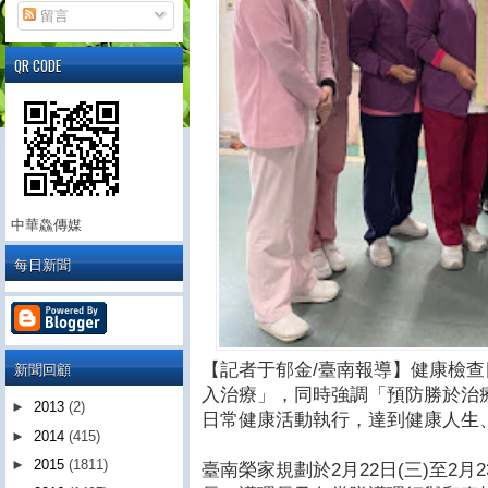
留言
QR CODE
中華鱻傳媒
每日新聞
新聞回顧
【記者于郁金/臺南報導】健康檢
入治療」，同時強調「預防勝於治
►
2013
(2)
日常健康活動執行，達到健康人生
►
2014
(415)
►
2015
(1811)
臺南榮家規劃於2月22日(三)至2月