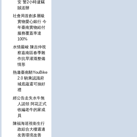
安 警2小時逮竊
賊送辦
社會局首創多層級
實物愛心銀行 今
年臺南實物給付
服務覆蓋率達
100%
水情嚴峻 陳吉仲視
察嘉南區春季雜
作抗旱灌溉整備
情形
熱邀臺南騎YouBike
2.0 騎乘認識府
城底蘊還可抽好
禮
經公告走失水牛無
人認領 阿花正式
收編老牛的家成
員
陳福海巡視衛生行
政綜合大樓週邊
友善環境改善