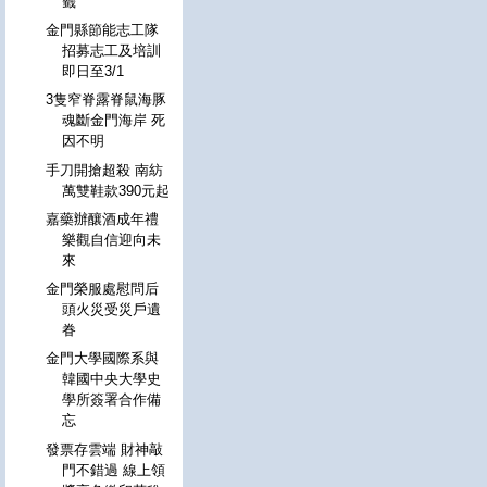
籤
金門縣節能志工隊
招募志工及培訓
即日至3/1
3隻窄脊露脊鼠海豚
魂斷金門海岸 死
因不明
手刀開搶超殺 南紡
萬雙鞋款390元起
嘉藥辦釀酒成年禮
樂觀自信迎向未
來
金門榮服處慰問后
頭火災受災戶遺
眷
金門大學國際系與
韓國中央大學史
學所簽署合作備
忘
發票存雲端 財神敲
門不錯過 線上領