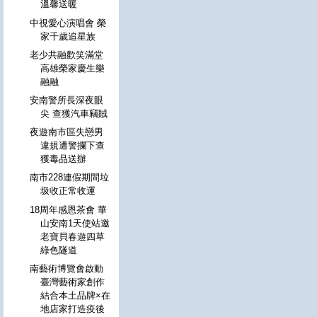
溫馨送暖
中視愛心演唱會 榮
家千歲追星族
老少共融歡笑滿堂
高雄榮家慶生樂
融融
安南警所長深夜眼
尖 查獲汽車竊賊
夜遊南市區失戀男
違規遭警攔下查
獲毒品送辦
南市228連假期間垃
圾收正常收運
18周年感恩茶會 華
山安南1天使站邀
老寶貝春遊四草
綠色隧道
南藝術博覽會啟動
臺灣藝術家創作
結合本土品牌×在
地店家打造疫後