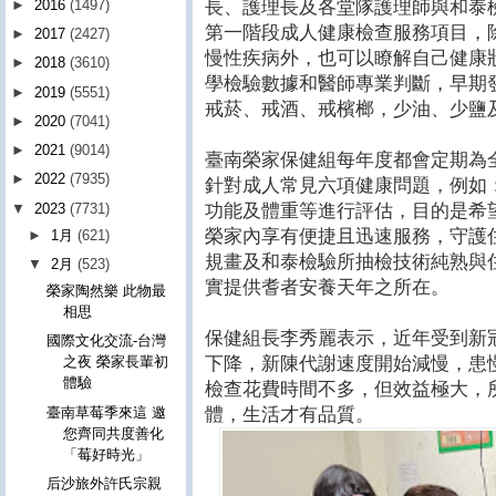
長、護理長及各堂隊護理師與和泰
►
2016
(1497)
第一階段成人健康檢查服務項目，
►
2017
(2427)
慢性疾病外，也可以瞭解自己健康
►
2018
(3610)
學檢驗數據和醫師專業判斷，早期
►
2019
(5551)
戒菸、戒酒、戒檳榔，少油、少鹽
►
2020
(7041)
►
2021
(9014)
臺南榮家保健組每年度都會定期為
►
2022
(7935)
針對成人常見六項健康問題，例如
▼
2023
(7731)
功能及體重等進行評估，目的是希
榮家內享有便捷且迅速服務，守護
►
1月
(621)
規畫及和泰檢驗所抽檢技術純熟與
▼
2月
(523)
實提供耆者安養天年之所在。
榮家陶然樂 此物最
相思
保健組長李秀麗表示，近年受到新
國際文化交流-台灣
下降，新陳代謝速度開始減慢，患
之夜 榮家長輩初
體驗
檢查花費時間不多，但效益極大，
體，生活才有品質。
臺南草莓季來這 邀
您齊同共度善化
「莓好時光」
后沙旅外許氏宗親