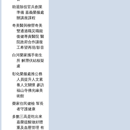
助退除役官兵創業
準備 嘉義榮服處
辦講座課程
奇美醫與柳營奇美
雙通過職災職能
復健專責醫院 醫
院政府合作讓復
工希望再現/影音
白河榮家攜手衛生
所 解潛伏結核疑
慮
彰化榮服處推公務
人員提升人文素
養人文關懷 參訪
福山寺佛光緣美
術館
榮家住民健檢 幫長
者守護健康
多數三高是吃出來
嘉榮提醒做好體
重及血壓管理 有