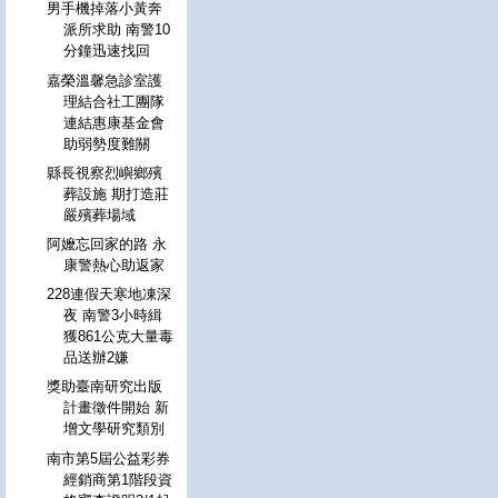
男手機掉落小黃奔
派所求助 南警10
分鐘迅速找回
嘉榮溫馨急診室護
理結合社工團隊
連結惠康基金會
助弱勢度難關
縣長視察烈嶼鄉殯
葬設施 期打造莊
嚴殯葬場域
阿嬤忘回家的路 永
康警熱心助返家
228連假天寒地凍深
夜 南警3小時緝
獲861公克大量毒
品送辦2嫌
獎助臺南研究出版
計畫徵件開始 新
增文學研究類別
南市第5屆公益彩券
經銷商第1階段資