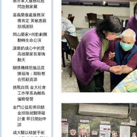
南市軍人服務站慰
問急難家屬
嘉義榮服處服務深
獲肯定 黃敏惠親
頒感謝狀
岡山榮家×何歡劇團
翻轉生命公演
讓爺奶成心中的寶
高雄榮家長輩嗨
翻天
關懷機構照服品質
陳福海：期盼整
合照顧資源
挑戰自我 金大社會
工作學系為離島
偏鄉發聲
金門公益彩券回饋
金排除就醫障礙
計畫 即日開始申
請
成大醫以植髮手術