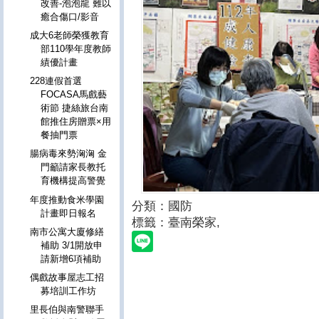
改善-泡泡龍 難以
癒合傷口/影音
成大6老師榮獲教育
部110學年度教師
績優計畫
228連假首選
FOCASA馬戲藝
術節 捷絲旅台南
館推住房贈票×用
餐抽門票
腸病毒來勢洶洶 金
門籲請家長教托
育機構提高警覺
年度推動食米學園
分類：國防
計畫即日報名
標籤：臺南榮家
,
南市公寓大廈修繕
補助 3/1開放申
請新增6項補助
偶戲故事屋志工招
募培訓工作坊
里長伯與南警聯手