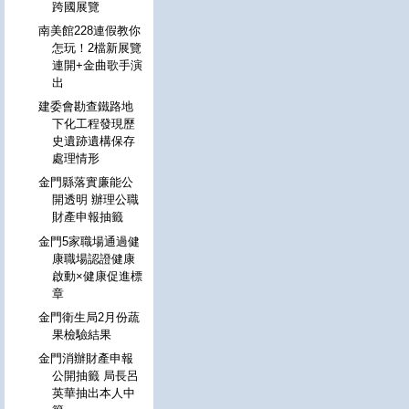
跨國展覽
南美館228連假教你
怎玩！2檔新展覽
連開+金曲歌手演
出
建委會勘查鐵路地
下化工程發現歷
史遺跡遺構保存
處理情形
金門縣落實廉能公
開透明 辦理公職
財產申報抽籤
金門5家職場通過健
康職場認證健康
啟動×健康促進標
章
金門衛生局2月份蔬
果檢驗結果
金門消辦財產申報
公開抽籤 局長呂
英華抽出本人中