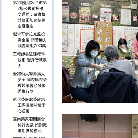
第1期藍線2/21辦第
2場公展前座談
交通局：確實檢
討修正加速捷運
進度推進
假堂哥伊拉克服役
需金援 南警極力
勸說婦阻詐30萬
工程師靠這課程學
技術 變身智慧農
夫
全體動員響應病人
安全 胸腔病院榮
獲醫策會頒發優
秀推行獎
彰化榮服處榮欣志
工隊溫馨關懷愛
心送暖
臺南榮家召開膳食
檢討會議 預劃搬
遷期供餐模式