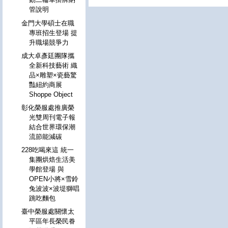
管說明
金門大學碩士在職
專班招生登場 提
升職場競爭力
成大卓彥廷團隊攜
全新科技藝術 織
品×雕塑×瓷藝驚
豔紐約商展
Shoppe Object
彰化榮服處推廣榮
光雙周刊電子報
結合世界環保潮
流節能減碳
228吃喝來這 統一
集團烘焙生活美
學館登場 與
OPEN小將×雪鈴
兔波波×波堤獅唱
跳吃麵包
臺中榮服處關懷太
平區年長榮民眷