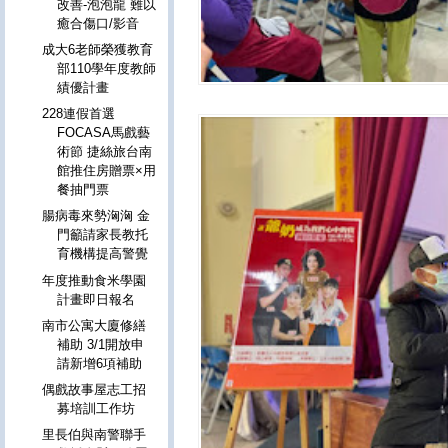
改善-泡泡龍 難以
癒合傷口/影音
成大6老師榮獲教育
部110學年度教師
績優計畫
228連假首選
FOCASA馬戲藝
術節 捷絲旅台南
館推住房贈票×用
餐抽門票
腸病毒來勢洶洶 金
門籲請家長教托
育機構提高警覺
年度推動食米學園
計畫即日報名
南市公寓大廈修繕
補助 3/1開放申
請新增6項補助
偶戲故事屋志工招
募培訓工作坊
里長伯與南警聯手