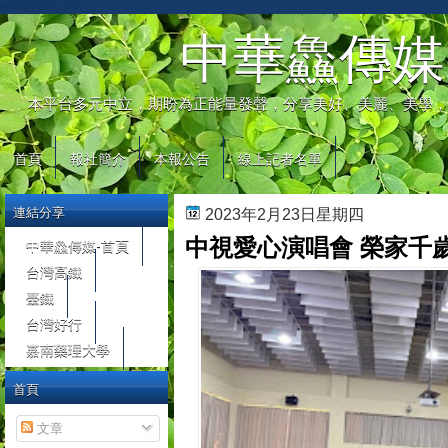
automaty do gier
中華鱻傳媒
本平台多元中立，期盼為正能量發聲，分享美好、美麗、美學，
首頁
報社簡介
本報公告
線上記者名單
連結分享
2023年2月23日星期四
中視愛心演唱會 榮家千
中華鱻傳媒-首頁
台灣高鐵
臺鐵
台灣好行
嘉南藥理大學
首頁
文章