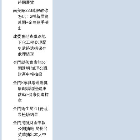
跨國展覽
南美館228連假教你
怎玩！2檔新展覽
連開+金曲歌手演
出
建委會勘查鐵路地
下化工程發現歷
史遺跡遺構保存
處理情形
金門縣落實廉能公
開透明 辦理公職
財產申報抽籤
金門5家職場通過健
康職場認證健康
啟動×健康促進標
章
金門衛生局2月份蔬
果檢驗結果
金門消辦財產申報
公開抽籤 局長呂
英華抽出本人中