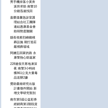
男手機掉落小黃奔
派所求助 南警10
分鐘迅速找回
嘉榮溫馨急診室護
理結合社工團隊
連結惠康基金會
助弱勢度難關
縣長視察烈嶼鄉殯
葬設施 期打造莊
嚴殯葬場域
阿嬤忘回家的路 永
康警熱心助返家
228連假天寒地凍深
夜 南警3小時緝
獲861公克大量毒
品送辦2嫌
獎助臺南研究出版
計畫徵件開始 新
增文學研究類別
南市第5屆公益彩券
經銷商第1階段資