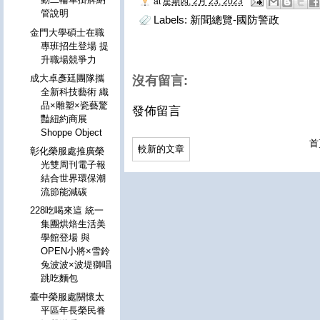
at
星期四, 2月 23, 2023
管說明
Labels:
新聞總覽-國防警政
金門大學碩士在職
專班招生登場 提
升職場競爭力
成大卓彥廷團隊攜
沒有留言:
全新科技藝術 織
品×雕塑×瓷藝驚
發佈留言
豔紐約商展
Shoppe Object
首
較新的文章
彰化榮服處推廣榮
光雙周刊電子報
結合世界環保潮
流節能減碳
228吃喝來這 統一
集團烘焙生活美
學館登場 與
OPEN小將×雪鈴
兔波波×波堤獅唱
跳吃麵包
臺中榮服處關懷太
平區年長榮民眷