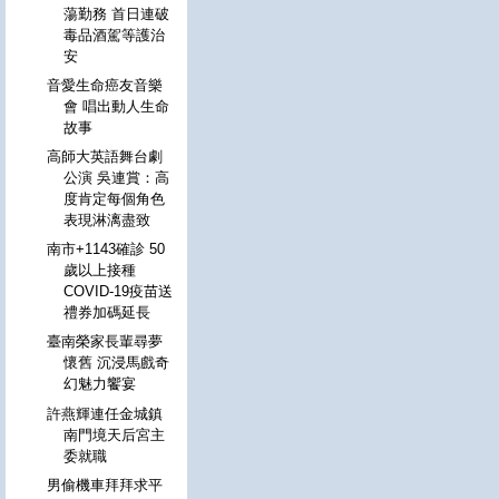
蕩勤務 首日連破
毒品酒駕等護治
安
音愛生命癌友音樂
會 唱出動人生命
故事
高師大英語舞台劇
公演 吳連賞：高
度肯定每個角色
表現淋漓盡致
南市+1143確診 50
歲以上接種
COVID-19疫苗送
禮券加碼延長
臺南榮家長輩尋夢
懷舊 沉浸馬戲奇
幻魅力饗宴
許燕輝連任金城鎮
南門境天后宮主
委就職
男偷機車拜拜求平