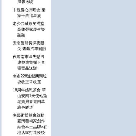
溫馨送暖
中視愛心演唱會 榮
家千歲追星族
老少共融歡笑滿堂
高雄榮家慶生樂
融融
安南警所長深夜眼
尖 查獲汽車竊賊
夜遊南市區失戀男
違規遭警攔下查
獲毒品送辦
南市228連假期間垃
圾收正常收運
18周年感恩茶會 華
山安南1天使站邀
老寶貝春遊四草
綠色隧道
南藝術博覽會啟動
臺灣藝術家創作
結合本土品牌×在
地店家打造疫後