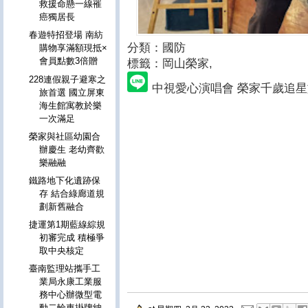
救援命懸一線罹
癌獨居長
春遊特招登場 南紡
分類：國防
購物享滿額現抵×
會員點數3倍贈
標籤：岡山榮家
,
228連假親子避寒之
中視愛心演唱會 榮家千歲追星
旅首選 國立屏東
海生館寓教於樂
一次滿足
榮家與社區幼園合
辦慶生 老幼齊歡
樂融融
鐵路地下化遺跡保
存 結合綠廊道規
劃新舊融合
捷運第1期藍線綜規
初審完成 積極爭
取中央核定
臺南監理站攜手工
業局永康工業服
務中心辦微型電
動二輪車掛牌納