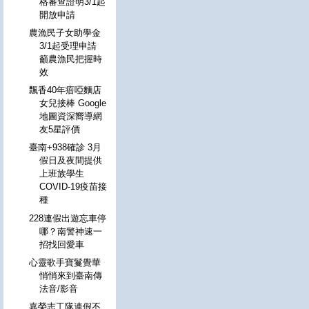
格審查證明3/1起
開放申請
農漁民子女助學金
3/1起受理申請
籲農漁民把握時
效
飄香40年瘖啞麵店
女兒接棒 Google
地圖資深嚮導網
友5星評價
臺南+938確診 3月
假日及夜間提供
上班族學生
COVID-19疫苗接
種
228連假出遊忘車停
哪？南警神速一
招找回愛車
心靈歌手寶鬘覺華
悄悄來到臺南傳
法音/影音
嘉榮志工隊連假不