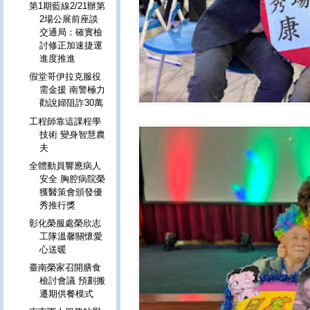
第1期藍線2/21辦第
2場公展前座談
交通局：確實檢
討修正加速捷運
進度推進
假堂哥伊拉克服役
需金援 南警極力
勸說婦阻詐30萬
工程師靠這課程學
技術 變身智慧農
夫
全體動員響應病人
安全 胸腔病院榮
獲醫策會頒發優
秀推行獎
彰化榮服處榮欣志
工隊溫馨關懷愛
心送暖
臺南榮家召開膳食
檢討會議 預劃搬
遷期供餐模式