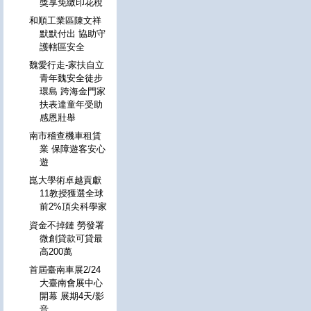
獎享免繳印花稅
和順工業區陳文祥
默默付出 協助守
護轄區安全
魏愛行走-家扶自立
青年魏安全徒步
環島 跨海金門家
扶表達童年受助
感恩壯舉
南市稽查機車租賃
業 保障遊客安心
遊
崑大學術卓越貢獻
11教授獲選全球
前2%頂尖科學家
資金不掉鏈 勞發署
微創貸款可貸最
高200萬
首屆臺南車展2/24
大臺南會展中心
開幕 展期4天/影
音