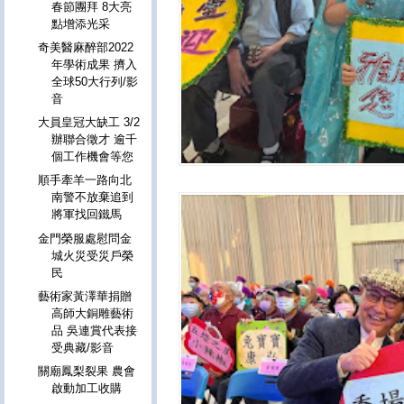
春節團拜 8大亮
點增添光采
奇美醫麻醉部2022
年學術成果 擠入
全球50大行列/影
音
大員皇冠大缺工 3/2
辦聯合徵才 逾千
個工作機會等您
順手牽羊一路向北
南警不放棄追到
將軍找回鐵馬
金門榮服處慰問金
城火災受災戶榮
民
藝術家黃澤華捐贈
高師大銅雕藝術
品 吳連賞代表接
受典藏/影音
關廟鳳梨裂果 農會
啟動加工收購