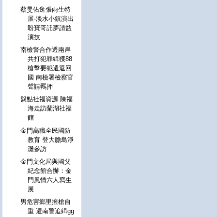
蔡旻佑逛張雨生特
展-淡水小鎮演出
盼寶哥託夢請益
演技
南檢警合作透兩岸
共打犯罪緝獲88
槍擊要犯遣返回
國 南檢署檢察官
聲請羈押
盤點社福資源 陳福
海走訪蘭湖社福
館
金門高職全民國防
教育 登大膽島淨
灘參訪
金門文化局與國父
紀念館合辦：金
門風情六人寫生
展
男危害鄉里擁槍自
重 遭南警追緝gg