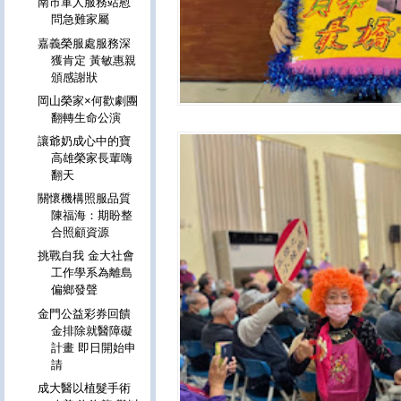
南市軍人服務站慰
問急難家屬
嘉義榮服處服務深
獲肯定 黃敏惠親
頒感謝狀
岡山榮家×何歡劇團
翻轉生命公演
讓爺奶成心中的寶
高雄榮家長輩嗨
翻天
關懷機構照服品質
陳福海：期盼整
合照顧資源
挑戰自我 金大社會
工作學系為離島
偏鄉發聲
金門公益彩券回饋
金排除就醫障礙
計畫 即日開始申
請
成大醫以植髮手術