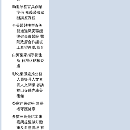
助退除役官兵創業
準備 嘉義榮服處
辦講座課程
奇美醫與柳營奇美
雙通過職災職能
復健專責醫院 醫
院政府合作讓復
工希望再現/影音
白河榮家攜手衛生
所 解潛伏結核疑
慮
彰化榮服處推公務
人員提升人文素
養人文關懷 參訪
福山寺佛光緣美
術館
榮家住民健檢 幫長
者守護健康
多數三高是吃出來
嘉榮提醒做好體
重及血壓管理 有