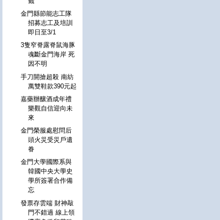
籤
金門縣節能志工隊
招募志工及培訓
即日至3/1
3隻窄脊露脊鼠海豚
魂斷金門海岸 死
因不明
手刀開搶超殺 南紡
萬雙鞋款390元起
嘉藥辦釀酒成年禮
樂觀自信迎向未
來
金門榮服處慰問后
頭火災受災戶遺
眷
金門大學國際系與
韓國中央大學史
學所簽署合作備
忘
發票存雲端 財神敲
門不錯過 線上領