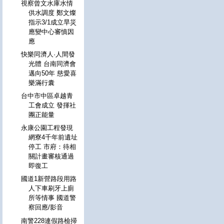
視察曾文水庫水情
供水調度 鄭文燦
指示3/1成立旱災
應變中心審慎因
應
快樂同濟人·人間發
光體 台南同濟會
邁向50年 慈愛喜
樂滿行囊
台中市中區卓越青
工會成立 發揮社
團正能量
永康公園工程發現
網寮4千年前遺址
停工 市府：待相
關計畫審核通過
即復工
國道1新營路段用路
人下車刷牙上廁
所等情事 國道警
察回應/影音
南警228連假路檢掃