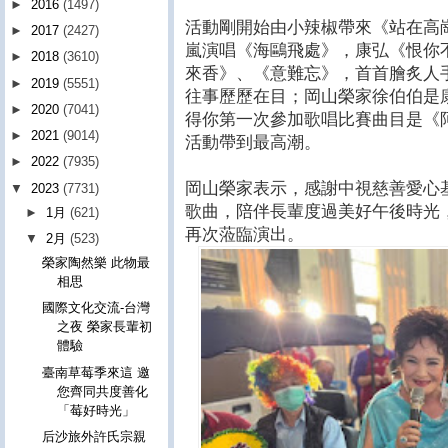
►
2016
(1497)
活動剛開始由小辣椒帶來《站在高
►
2017
(2427)
嵐演唱《海鷗飛處》，康弘《恨你
►
2018
(3610)
來香》、《意難忘》，首首膾炙人
►
2019
(5551)
往事歷歷在目；岡山榮家徐伯伯是
►
2020
(7041)
得你第一次參加歌唱比賽曲目是《
►
2021
(9014)
活動帶到最高潮。
►
2022
(7935)
岡山榮家表示，感謝中視慈善愛心
▼
2023
(7731)
歌曲，陪伴長輩度過美好午後時光
►
1月
(621)
再次蒞臨演出。
▼
2月
(523)
榮家陶然樂 此物最
相思
國際文化交流-台灣
之夜 榮家長輩初
體驗
臺南草莓季來這 邀
您齊同共度善化
「莓好時光」
后沙旅外許氏宗親