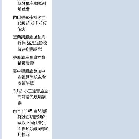
效降低主動脈剝
離威脅
岡山榮家接種次世
代疫苗 提升抗疫
能力
宜蘭榮服處辦創業
諮詢 滿足退除役
官兵創業夢想
榮服處為百歲程爺
爺慶嵩壽
臺中榮服處參加中
市復興崗校友會
春節聯誼
3/1起 小三通實施金
門籍居民現場購
票
南市+1105 自3/1起
確診密切接觸(2
歲以上同住者)可
至衛所領取5劑家
用快篩