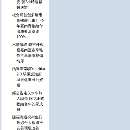
安 警2小時逮竊
賊送辦
社會局首創多層級
實物愛心銀行 今
年臺南實物給付
服務覆蓋率達
100%
水情嚴峻 陳吉仲視
察嘉南區春季雜
作抗旱灌溉整備
情形
熱邀臺南騎YouBike
2.0 騎乘認識府
城底蘊還可抽好
禮
經公告走失水牛無
人認領 阿花正式
收編老牛的家成
員
陳福海巡視衛生行
政綜合大樓週邊
友善環境改善