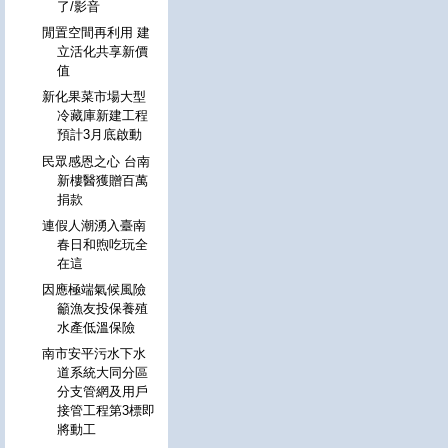
了/影音
閒置空間再利用 建
立活化共享新價
值
新化果菜市場大型
冷藏庫新建工程
預計3月底啟動
民眾感恩之心 台南
新樓醫獲贈百萬
捐款
連假人潮湧入臺南
春日和煦吃玩全
在這
因應極端氣候風險
籲漁友投保養殖
水產低溫保險
南市安平污水下水
道系統大同分區
分支管網及用戶
接管工程第3標即
將動工