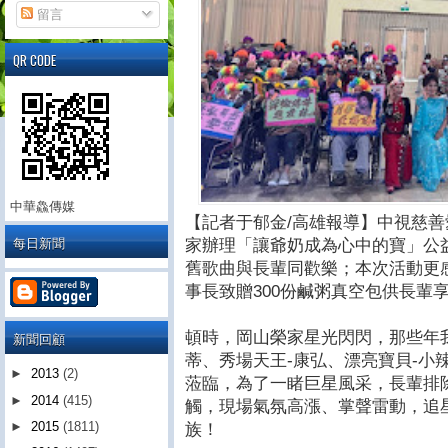
留言
QR CODE
中華鱻傳媒
【記者于郁金/高雄報導】中視慈善
每日新聞
家辦理「讓爺奶成為心中的寶」公
舊歌曲與長輩同歡樂；本次活動更
事長致贈300份鹹粥真空包供長輩
頓時，岡山榮家星光閃閃，那些年
新聞回顧
蒂、秀場天王-康弘、漂亮寶貝-小
►
2013
(2)
蒞臨，為了一睹巨星風采，長輩排
►
2014
(415)
觸，現場氣氛高漲、掌聲雷動，追
►
2015
(1811)
族！