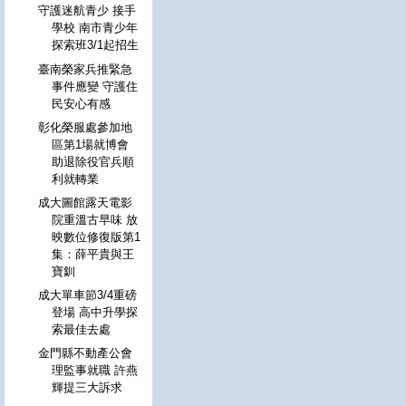
守護迷航青少 接手
學校 南市青少年
探索班3/1起招生
臺南榮家兵推緊急
事件應變 守護住
民安心有感
彰化榮服處參加地
區第1場就博會
助退除役官兵順
利就轉業
成大圖館露天電影
院重溫古早味 放
映數位修復版第1
集：薛平貴與王
寶釧
成大單車節3/4重磅
登場 高中升學探
索最佳去處
金門縣不動產公會
理監事就職 許燕
輝提三大訴求