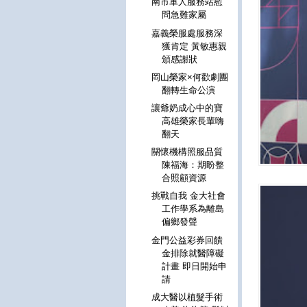
南市軍人服務站慰
問急難家屬
嘉義榮服處服務深
獲肯定 黃敏惠親
頒感謝狀
岡山榮家×何歡劇團
翻轉生命公演
讓爺奶成心中的寶
高雄榮家長輩嗨
翻天
關懷機構照服品質
陳福海：期盼整
合照顧資源
挑戰自我 金大社會
工作學系為離島
偏鄉發聲
金門公益彩券回饋
金排除就醫障礙
計畫 即日開始申
請
成大醫以植髮手術