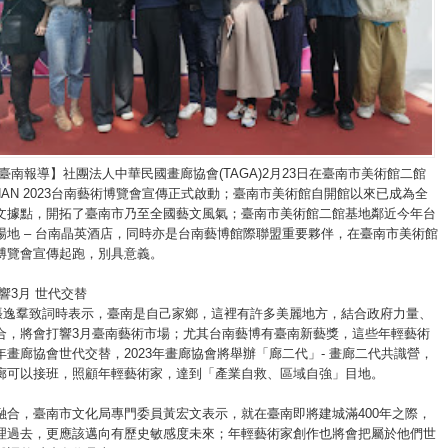
臺南報導】社團法人中華民國畫廊協會(TAGA)2月23日在臺南市美術館二館
AINAN 2023台南藝術博覽會宣傳正式啟動；臺南市美術館自開館以來已成為全
文據點，開拓了臺南市乃至全國藝文風氣；臺南市美術館二館基地鄰近今年台
場地 – 台南晶英酒店，同時亦是台南藝博館際聯盟重要夥伴，在臺南市美術館
博覽會宣傳起跑，別具意義。
響3月 世代交替
長張逸羣致詞時表示，臺南是自己家鄉，這裡有許多美麗地方，結合政府力量、
合，將會打響3月臺南藝術市場；尤其台南藝博有臺南新藝獎，這些年輕藝術
年畫廊協會世代交替，2023年畫廊協會將舉辦「廊二代」- 畫廊二代共識營，
廊可以接班，照顧年輕藝術家，達到「產業自救、區域自強」目地。
融合，臺南市文化局專門委員黃宏文表示，就在臺南即將建城滿400年之際，
理過去，更應該邁向有歷史敏感度未來；年輕藝術家創作也將會把屬於他們世