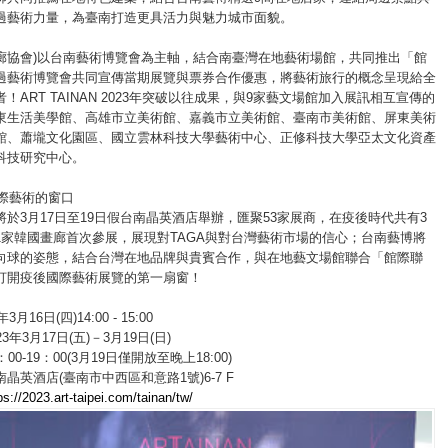
過藝術力量，為臺南打造更具活力與魅力城市面貌。
(畫廊協會)以台南藝術博覽會為主軸，結合南臺灣在地藝術場館，共同推出「館
過藝術博覽會共同宣傳當期展覽與票券合作優惠，將藝術旅行的概念呈現給全
！ART TAINAN 2023年突破以往成果，與9家藝文場館加入展訊相互宣傳的
東生活美學館、高雄市立美術館、嘉義市立美術館、臺南市美術館、屏東美術
館、蕭壠文化園區、國立雲林科技大學藝術中心、正修科技大學亞太文化資產
科技研究中心。
國際藝術的窗口
於3月17日至19日假台南晶英酒店舉辦，匯聚53家展商，在疫後時代共有3
1家韓國畫廊首次參展，展現對TAGA與對台灣藝術市場的信心；台南藝博將
向球的姿態，結合台灣在地品牌與貴賓合作，與在地藝文場館聯合「館際聯
打開疫後國際藝術展覽的第一扇窗！
月16日(四)14:00 - 15:00
3年3月17日(五)－3月19日(日)
0-19：00(3月19日僅開放至晚上18:00)
晶英酒店(臺南市中西區和意路1號)6-7 F
ps://2023.art-taipei.com/tainan/tw/