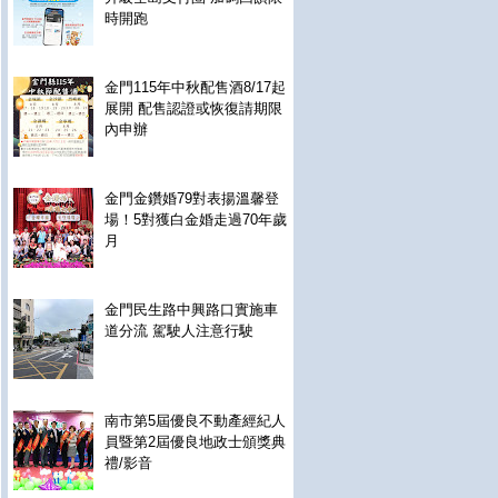
時開跑
金門115年中秋配售酒8/17起
展開 配售認證或恢復請期限
內申辦
金門金鑽婚79對表揚溫馨登
場！5對獲白金婚走過70年歲
月
金門民生路中興路口實施車
道分流 駕駛人注意行駛
南市第5屆優良不動產經紀人
員暨第2屆優良地政士頒獎典
禮/影音