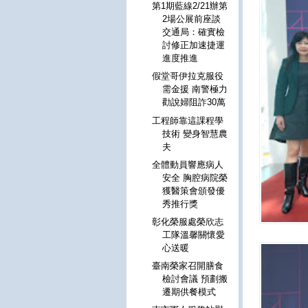
第1期藍線2/21辦第
2場公展前座談
交通局：確實檢
討修正加速捷運
進度推進
假堂哥伊拉克服役
需金援 南警極力
勸說婦阻詐30萬
工程師靠這課程學
技術 變身智慧農
夫
全體動員響應病人
安全 胸腔病院榮
獲醫策會頒發優
秀推行獎
彰化榮服處榮欣志
工隊溫馨關懷愛
心送暖
臺南榮家召開膳食
檢討會議 預劃搬
遷期供餐模式