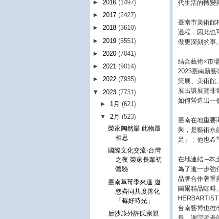
►
2016
(1497)
代生活的轉變
►
2017
(2427)
臺南市美術館
►
2018
(3610)
過程，因此也
►
2019
(5551)
做更深刻的事
►
2020
(7041)
結合藝術×市
►
2021
(9014)
2023臺南
►
2022
(7935)
策展、美術館
展出讓展覽非
▼
2023
(7731)
如何營造出一
►
1月
(621)
▼
2月
(523)
臺南在地重要
榮家陶然樂 此物最
與，是藝術永
相思
足」；他也希
國際文化交流-台灣
在地連結 –本
之夜 榮家長輩初
為了進一步強化
體驗
品牌合作著重
臺南草莓季來這 邀
圖爾精品咖啡
您齊同共度善化
HERBART
「莓好時光」
台南藝博也推出
后沙旅外許氏宗親
長、謝宗哲老