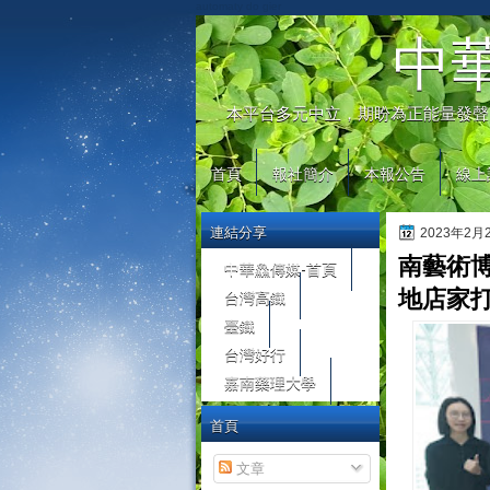
automaty do gier
中
本平台多元中立，期盼為正能量發聲
首頁
報社簡介
本報公告
線上
連結分享
2023年2
南藝術博
中華鱻傳媒-首頁
台灣高鐵
地店家
臺鐵
台灣好行
嘉南藥理大學
首頁
文章