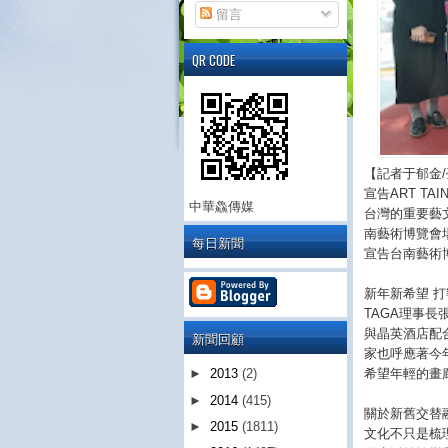
留言
QR CODE
【記者于郁金/
宣告ART T
中華鱻傳媒
台灣的重要藝
南藝術博覽會
每日新聞
宣告台南藝術
新年新希望 打
TAGA理事
與晶英酒店配
新聞回顧
家也呼應著今
希望年輕的畫
►
2013
(2)
►
2014
(415)
關於新舊交替
►
2015
(1811)
文化不只是梳