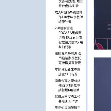
改善-泡泡龍 難以
癒合傷口/影音
成大6老師榮獲教育
部110學年度教師
績優計畫
228連假首選
FOCASA馬戲藝
術節 捷絲旅台南
館推住房贈票×用
餐抽門票
腸病毒來勢洶洶 金
門籲請家長教托
育機構提高警覺
年度推動食米學園
計畫即日報名
南市公寓大廈修繕
補助 3/1開放申
請新增6項補助
偶戲故事屋志工招
募培訓工作坊
里長伯與南警聯手