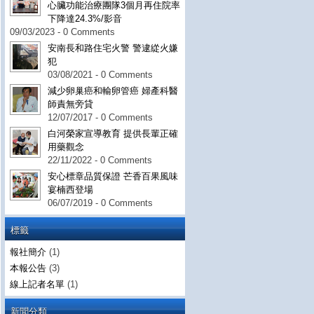
心臟功能治療團隊3個月再住院率
下降達24.3%/影音
09/03/2023 - 0 Comments
安南長和路住宅火警 警逮緃火嫌
犯
03/08/2021 - 0 Comments
減少卵巢癌和輸卵管癌 婦產科醫
師責無旁貸
12/07/2017 - 0 Comments
白河榮家宣導教育 提供長輩正確
用藥觀念
22/11/2022 - 0 Comments
安心標章品質保證 芒香百果風味
宴楠西登場
06/07/2019 - 0 Comments
標籤
報社簡介
(1)
本報公告
(3)
線上記者名單
(1)
新聞分類