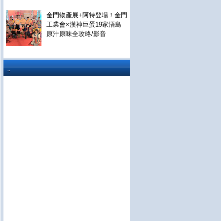
金門物產展+阿特登場！金門
工業會×漢神巨蛋19家浯島
原汁原味全攻略/影音
..