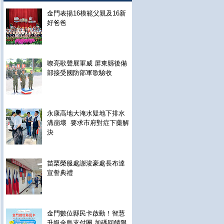
金門表揚16模範父親及16新
好爸爸
嘹亮歌聲展軍威 屏東縣後備
部接受國防部軍歌驗收
永康高地大淹水疑地下排水
溝崩壞 要求市府對症下藥解
決
苗栗榮服處謝浚豪處長布達
宣誓典禮
金門數位縣民卡啟動！智慧
升級全島支付圈 加碼回饋限