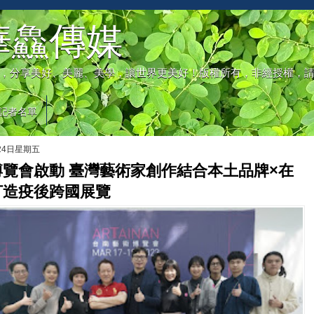
華鱻傳媒
，分享美好、美麗、美學，讓世界更美好！版權所有，非經授權，
記者名單
月24日星期五
覽會啟動 臺灣藝術家創作結合本土品牌×在
打造疫後跨國展覽