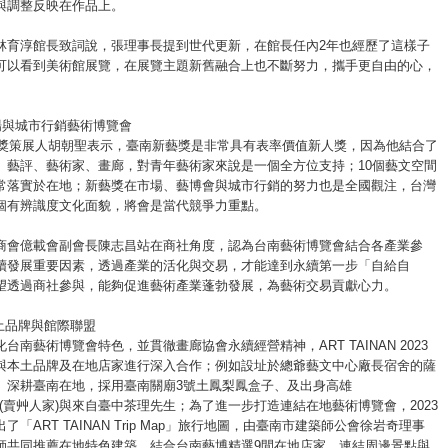
與調整反映在作品上。
林育淳館長致詞說，張理事長提到世代更新，在館長任內2年也經歷了這樣子
可以看到美術館展覽，在展覽主題新舊融合上也不斷努力，攜手更自由的心，
。
場與城市行銷藝術博覽會
新藝獎策展人胡朝聖表示，臺南新藝獎是非常具有表率價值新人獎，因為他結合了
、藝評、藝術家、畫廊，對青年藝術家來說是一個全方位支持；10個藝文空間
常落實於在地；新藝獎在市場、藝博會與城市行銷的努力也是全國觀注，台灣
個有辨識度文化面貌，將會是當代競爭力重點。
商會億載會副會長陳志昌站在商社角度，認為台南藝術博覽會結合各產業參
續發展重要因素，透過產業的活化與交易，才能達到永續第一步「自給自
望透過商社參與，能夠促進藝術產業蓬勃發展，為藝術交易貢獻心力。
土品牌與館際聯盟
台南藝術博覽會特色，並貫徹畫廊協會永續經營精神，ART TAINAN 2023
與本土品牌及在地店家進行深入合作；例如設址於總爺藝文中心廠長宿舍的薩
、深耕臺南在地，採用臺南關廟3號土鳳梨鳳盒子、及出身高雄
IST(賣艸人家)與來自臺中茶理先生；為了進一步打造連結在地藝術博覽會，2023
了「ART TAINAN Trip Map」旅行地圖，由臺南市建築師公會徐岩奇理事
師共同推薦在地特色建築，結合台南藝博精選9間在地店家，連結周邊景點與