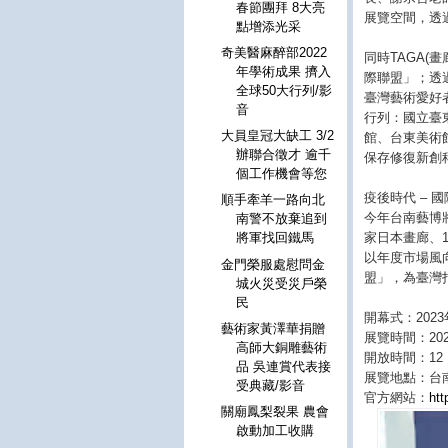
春節團拜 8大亮
展覽空間，透
點增添光采
奇美醫麻醉部2022
同時TAGA
年學術成果 擠入
際聯盟」；透
全球50大行列/影
臺灣藝術愛好者
音
行列：國立臺
大員皇冠大缺工 3/2
館、台東美術
辦聯合徵才 逾千
保存修復新創
個工作機會等您
疫後時代 – 
順手牽羊一路向北
今年台南藝博將
南警不放棄追到
家日本畫廊、
將軍找回鐵馬
以年度市場風
金門榮服處慰問金
盟」，為臺灣
城火災受災戶榮
民
開幕式：2023年3
藝術家黃澤華捐贈
展覽時間：202
高師大銅雕藝術
開放時間：12：0
品 吳連賞代表接
展覽地點：台南
受典藏/影音
官方網站：
htt
關廟鳳梨裂果 農會
啟動加工收購