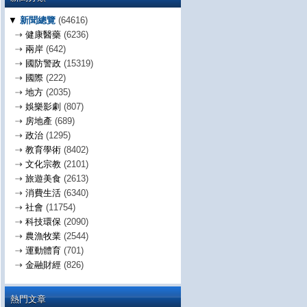
▼
新聞總覽
(64616)
⇢
健康醫藥
(6236)
⇢
兩岸
(642)
⇢
國防警政
(15319)
⇢
國際
(222)
⇢
地方
(2035)
⇢
娛樂影劇
(807)
⇢
房地產
(689)
⇢
政治
(1295)
⇢
教育學術
(8402)
⇢
文化宗教
(2101)
⇢
旅遊美食
(2613)
⇢
消費生活
(6340)
⇢
社會
(11754)
⇢
科技環保
(2090)
⇢
農漁牧業
(2544)
⇢
運動體育
(701)
⇢
金融財經
(826)
熱門文章