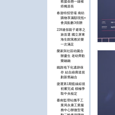
救援命懸一線罹
癌獨居長
春遊特招登場 南紡
購物享滿額現抵×
會員點數3倍贈
228連假親子避寒之
旅首選 國立屏東
海生館寓教於樂
一次滿足
榮家與社區幼園合
辦慶生 老幼齊歡
樂融融
鐵路地下化遺跡保
存 結合綠廊道規
劃新舊融合
捷運第1期藍線綜規
初審完成 積極爭
取中央核定
臺南監理站攜手工
業局永康工業服
務中心辦微型電
動二輪車掛牌納