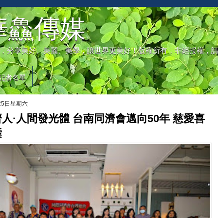
華鱻傳媒
，分享美好、美麗、美學，讓世界更美好！版權所有，非經授權，
記者名單
月25日星期六
人·人間發光體 台南同濟會邁向50年 慈愛喜
囊