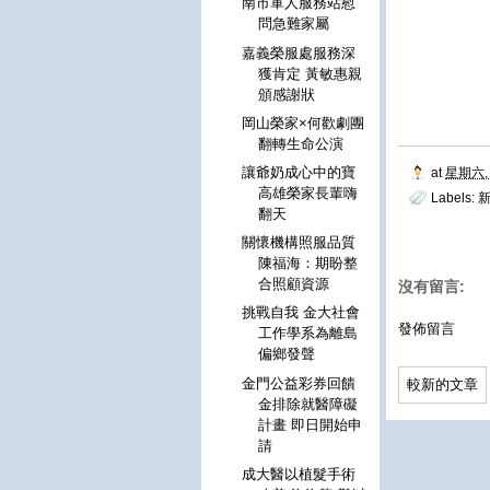
南市軍人服務站慰
問急難家屬
嘉義榮服處服務深
獲肯定 黃敏惠親
頒感謝狀
岡山榮家×何歡劇團
翻轉生命公演
讓爺奶成心中的寶
at
星期六, 
高雄榮家長輩嗨
Labels:
新
翻天
關懷機構照服品質
陳福海：期盼整
合照顧資源
沒有留言:
挑戰自我 金大社會
發佈留言
工作學系為離島
偏鄉發聲
金門公益彩券回饋
較新的文章
金排除就醫障礙
計畫 即日開始申
請
成大醫以植髮手術