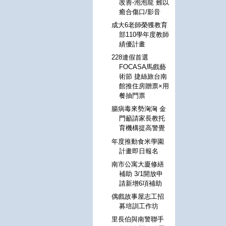
改善-泡泡龍 難以
癒合傷口/影音
成大6老師榮獲教育
部110學年度教師
績優計畫
228連假首選
FOCASA馬戲藝
術節 捷絲旅台南
館推住房贈票×用
餐抽門票
腸病毒來勢洶洶 金
門籲請家長教托
育機構提高警覺
年度推動食米學園
計畫即日報名
南市公寓大廈修繕
補助 3/1開放申
請新增6項補助
偶戲故事屋志工招
募培訓工作坊
里長伯與南警聯手