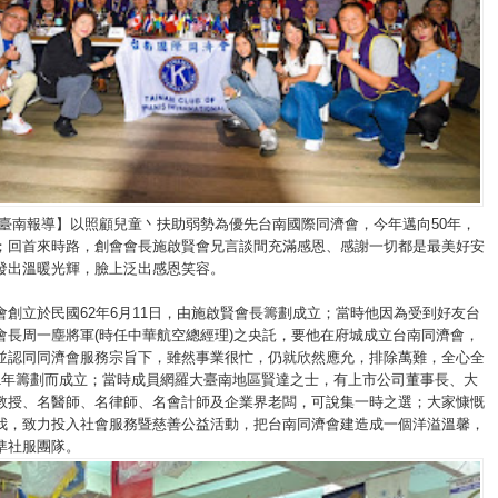
/臺南報導】以照顧兒童丶扶助弱勢為優先台南國際同濟會，今年邁向50年，
；回首來時路，創會會長施啟賢會兄言談間充滿感恩、感謝一切都是最美好安
發出溫暖光輝，臉上泛出感恩笑容。
會創立於民國62年6月11日，由施啟賢會長籌劃成立；當時他因為受到好友台
會長周一塵將軍(時任中華航空總經理)之央託，要他在府城成立台南同濟會，
並認同同濟會服務宗旨下，雖然事業很忙，仍就欣然應允，排除萬難，全心全
1年籌劃而成立；當時成員網羅大臺南地區賢達之士，有上市公司董事長、大
教授、名醫師、名律師、名會計師及企業界老闆，可說集一時之選；大家慷慨
我，致力投入社會服務暨慈善公益活動，把台南同濟會建造成一個洋溢溫馨，
準社服團隊。