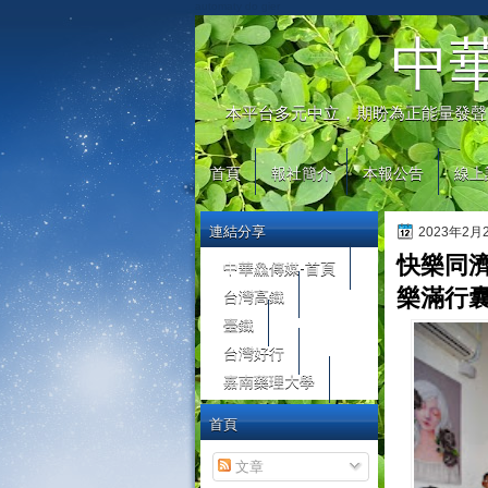
automaty do gier
中
本平台多元中立，期盼為正能量發聲
首頁
報社簡介
本報公告
線上
連結分享
2023年2
快樂同濟
中華鱻傳媒-首頁
台灣高鐵
樂滿行
臺鐵
台灣好行
嘉南藥理大學
首頁
文章