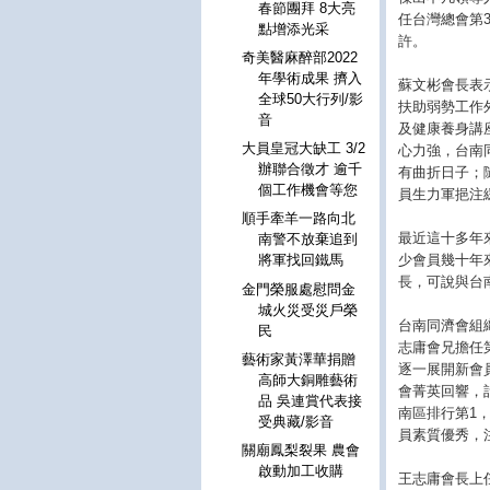
春節團拜 8大亮
任台灣總會第
點增添光采
許。
奇美醫麻醉部2022
年學術成果 擠入
蘇文彬會長表
全球50大行列/影
扶助弱勢工作
音
及健康養身講
大員皇冠大缺工 3/2
心力強，台南
辦聯合徵才 逾千
有曲折日子；
個工作機會等您
員生力軍挹注
順手牽羊一路向北
最近這十多年
南警不放棄追到
少會員幾十年
將軍找回鐵馬
長，可說與台
金門榮服處慰問金
城火災受災戶榮
台南同濟會組
民
志庸會兄擔任
藝術家黃澤華捐贈
逐一展開新會
高師大銅雕藝術
會菁英回響，
品 吳連賞代表接
南區排行第1
受典藏/影音
員素質優秀，
關廟鳳梨裂果 農會
啟動加工收購
王志庸會長上