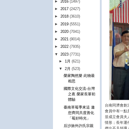
►
2016
(1497)
►
2017
(2427)
►
2018
(3610)
►
2019
(5551)
►
2020
(7041)
►
2021
(9014)
►
2022
(7935)
▼
2023
(7731)
►
1月
(621)
▼
2月
(523)
榮家陶然樂 此物最
相思
國際文化交流-台灣
之夜 榮家長輩初
體驗
台南同濟會創
臺南草莓季來這 邀
會員中有一點
您齊同共度善化
並成立會員夫
「莓好時光」
情形；長年運
后沙旅外許氏宗親
傑出不凡領導