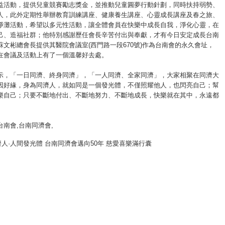
益活動，提供兒童競賽勵志獎金，並推動兒童圓夢行動針劃，同時扶持弱勢、
人，此外定期性舉辦教育訓練講座、健康養生講座、心靈成長講座及春之旅、
淨灘活動，希望以多元性活動，讓全體會員在快樂中成長自我，淨化心靈，在
己、造福社群；他特別感謝歷任會長辛苦付出與奉獻，才有今日安定成長台南
蘇文彬總會長提供其醫院會議室(西門路一段670號)作為台南會的永久會址，
在會議及活動上有了一個溫馨好去處。
示，「一日同濟、終身同濟」，「一人同濟、全家同濟」，大家相聚在同濟大
因好緣，身為同濟人，就如同是一個發光體，不僅照耀他人，也閃亮自己；幫
樂自己；只要不斷地付出、不斷地努力、不斷地成長，快樂就在其中，永遠都
。
台南會
,台南同濟會,
人·人間發光體 台南同濟會邁向50年 慈愛喜樂滿行囊