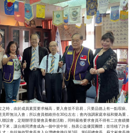
立之時，由於成員素質要求極高，要入會並不容易，只要品德上有一點瑕疵、
意見即無法入會；所以會員都維持在30位左右；會內強調家庭幸福和樂為重，
人聯誼會，定期辦理音樂會及餐敘活動，同時嚴格要求會員不得有二次會續攤
作下來，讓台南同濟會成為一個中規中矩，熱衷公益優質團體；並培植了許多
人才；包括施啟賢會長進入台灣總會擔任第3屆、第6屆總會長，蘇文彬會長擔