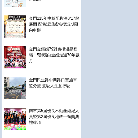
金門115年中秋配售酒8/17起
展開 配售認證或恢復請期限
內申辦
金門金鑽婚79對表揚溫馨登
場！5對獲白金婚走過70年歲
月
金門民生路中興路口實施車
道分流 駕駛人注意行駛
南市第5屆優良不動產經紀人
員暨第2屆優良地政士頒獎典
禮/影音