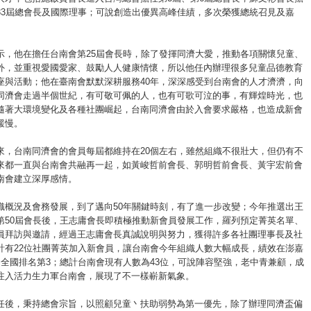
33屆總會長及國際理事；可說創造出優異高峰佳績，多次榮獲總統召見及嘉
示，他在擔任台南會第25屆會長時，除了發揮同濟大愛，推動各項關懷兒童、
外，並重視愛國愛家、鼓勵人人健康情懷，所以他任內辦理很多兒童品德教育
座與活動；他在臺南會默默深耕服務40年，深深感受到台南會的人才濟濟，向
同濟會走過半個世紀，有可敬可佩的人，也有可歌可泣的事，有輝煌時光，也
隨著大環境變化及各種社團崛起，台南同濟會由於入會要求嚴格，也造成新會
緩慢。
來，台南同濟會的會員每屆都維持在20個左右，雖然組織不很壯大，但仍有不
來都一直與台南會共融再一起，如黃峻哲前會長、郭明哲前會長、黃宇宏前會
南會建立深厚感情。
織概況及會務發展，到了邁向50年關鍵時刻，有了進一步改變；今年推選出王
第50屆會長後，王志庸會長即積極推動新會員發展工作，羅列預定菁英名單、
員拜訪與邀請，經過王志庸會長真誠說明與努力，獲得許多各社團理事長及社
計有22位社團菁英加入新會員，讓台南會今年組織人數大幅成長，績效在澎嘉
，全國排名第3；總計台南會現有人數為43位，可說陣容堅強，老中青兼顧，成
注入活力生力軍台南會，展現了不一樣嶄新氣象。
任後，秉持總會宗旨，以照顧兒童丶扶助弱勢為第一優先，除了辦理同濟盃偏