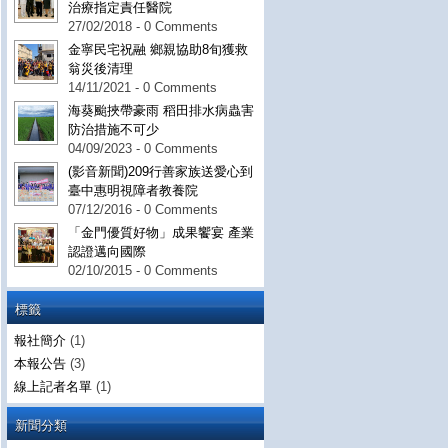
治療指定責任醫院
27/02/2018 - 0 Comments
金寧民宅祝融 鄉親協助8旬獲救
翁災後清理
14/11/2021 - 0 Comments
海葵颱挾帶豪雨 稻田排水病蟲害
防治措施不可少
04/09/2023 - 0 Comments
(影音新聞)209行善家族送愛心到
臺中惠明視障者教養院
07/12/2016 - 0 Comments
「金門優質好物」成果饗宴 產業
認證邁向國際
02/10/2015 - 0 Comments
標籤
報社簡介
(1)
本報公告
(3)
線上記者名單
(1)
新聞分類