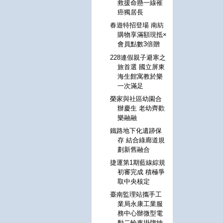
救援命懸一線罹
癌獨居長
春遊特招登場 南紡
購物享滿額現抵×
會員點數3倍贈
228連假親子避寒之
旅首選 國立屏東
海生館寓教於樂
一次滿足
榮家與社區幼園合
辦慶生 老幼齊歡
樂融融
鐵路地下化遺跡保
存 結合綠廊道規
劃新舊融合
捷運第1期藍線綜規
初審完成 積極爭
取中央核定
臺南監理站攜手工
業局永康工業服
務中心辦微型電
動二輪車掛牌納