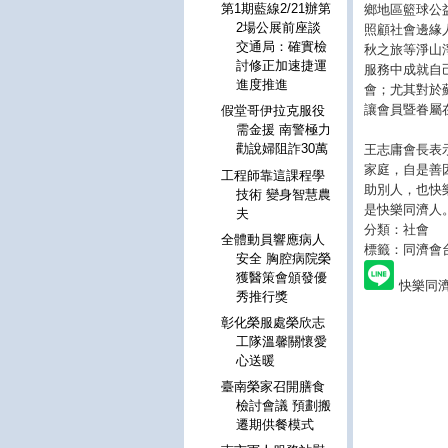
第1期藍線2/21辦第
鄉地區籃球公
2場公展前座談
照顧社會邊緣
交通局：確實檢
秋之旅等淨山
討修正加速捷運
服務中成就自
進度推進
會；尤其對於
讓會員暨眷屬
假堂哥伊拉克服役
需金援 南警極力
勸說婦阻詐30萬
王志庸會長表
家庭，自是善
工程師靠這課程學
助別人，也快
技術 變身智慧農
是快樂同濟人
夫
分類：社會
全體動員響應病人
標籤：同濟會
安全 胸腔病院榮
獲醫策會頒發優
快樂同濟
秀推行獎
彰化榮服處榮欣志
工隊溫馨關懷愛
心送暖
臺南榮家召開膳食
檢討會議 預劃搬
遷期供餐模式