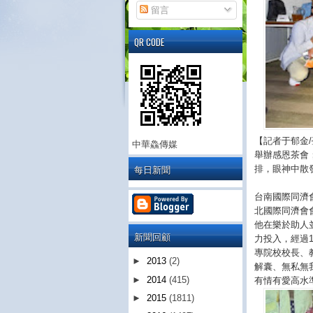
留言
QR CODE
【記者于郁金
中華鱻傳媒
舉辦感恩茶會
每日新聞
排，眼神中散
台南國際同濟
北國際同濟會
他在樂於助人
新聞回顧
力投入，經過
專院校校長、
►
2013
(2)
解囊、無私無
►
2014
(415)
有情有愛高水
►
2015
(1811)