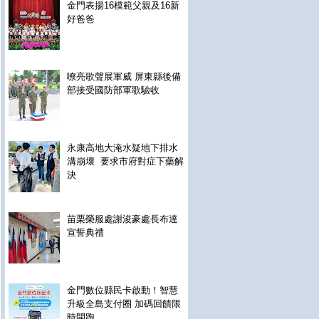
金門表揚16模範父親及16新
好爸爸
嘹亮歌聲展軍威 屏東縣後備
部接受國防部軍歌驗收
永康高地大淹水疑地下排水
溝崩壞 要求市府對症下藥解
決
苗栗榮服處謝浚豪處長布達
宣誓典禮
金門數位縣民卡啟動！智慧
升級全島支付圈 加碼回饋限
時開跑