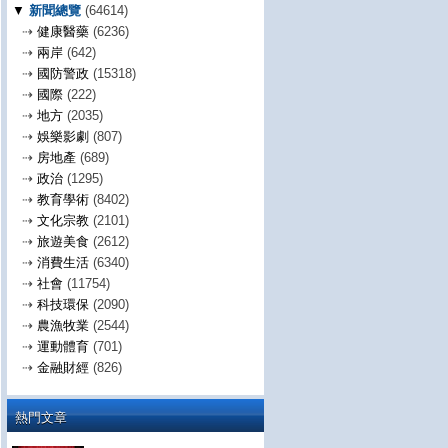
▼
新聞總覽
(64614)
⇢
健康醫藥
(6236)
⇢
兩岸
(642)
⇢
國防警政
(15318)
⇢
國際
(222)
⇢
地方
(2035)
⇢
娛樂影劇
(807)
⇢
房地產
(689)
⇢
政治
(1295)
⇢
教育學術
(8402)
⇢
文化宗教
(2101)
⇢
旅遊美食
(2612)
⇢
消費生活
(6340)
⇢
社會
(11754)
⇢
科技環保
(2090)
⇢
農漁牧業
(2544)
⇢
運動體育
(701)
⇢
金融財經
(826)
熱門文章