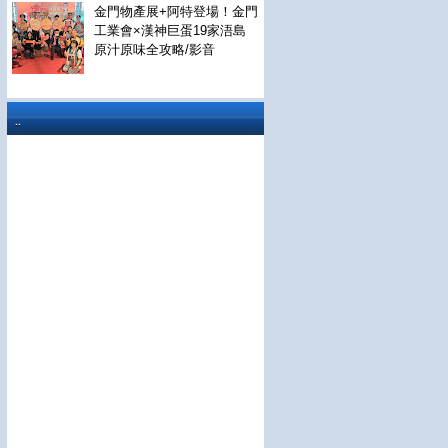
金門物產展+阿特登場！金門
工業會×漢神巨蛋19家浯島
原汁原味全攻略/影音
..