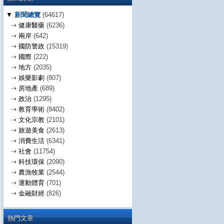
▼
新聞總覽
(64617)
⇢
健康醫藥
(6236)
⇢
兩岸
(642)
⇢
國防警政
(15319)
⇢
國際
(222)
⇢
地方
(2035)
⇢
娛樂影劇
(807)
⇢
房地產
(689)
⇢
政治
(1295)
⇢
教育學術
(8402)
⇢
文化宗教
(2101)
⇢
旅遊美食
(2613)
⇢
消費生活
(6341)
⇢
社會
(11754)
⇢
科技環保
(2090)
⇢
農漁牧業
(2544)
⇢
運動體育
(701)
⇢
金融財經
(826)
熱門文章