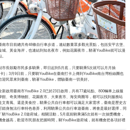
臺南市目前總共有48條自行車步道，連結數量眾多觀光景點，包括安平古堡、
城、黃金海岸，也連結到知名夜市，例如花園夜市，騎著YouBike就可以漫
點。
副市長鼓勵市民多多騎乘，即日起到5月底，只要騎乘5次就可以月月抽
物卡)；3月9日前，只要騎YouBike在臺南打卡上傳到YouBike南台灣粉絲團也
迎民眾來到臺南，騎著YouBike，體驗臺南一切美好。
新啟用臺南市YouBike 2.0已於23日啟用，共有77處站點、800輛車上線服
學館、奇美博物館、花園夜市、大東夜市、海安商圈等，都可以找到服務站
走文青風、還是美食控，騎乘公共自行車都可以滿足大家需求，臺南是歷史古
可錯身無法行車特色巷弄，利用騎乘公共自行車遊臺南，將會是最好選擇，同
騎YouBike 2.0遊府城」相關活動，5月底前騎乘滿5次就有一次抽獎機會，
會越高，歡迎市民朋友把握時間，騎YouBike遊府城，就有機會把各項好禮