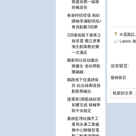
救援命懸一線罹
癌獨居長
春遊特招登場 南紡
購物享滿額現抵×
會員點數3倍贈
at
星期日, 
228連假親子避寒之
旅首選 國立屏東
Labels:
海生館寓教於樂
一次滿足
榮家與社區幼園合
沒有留言:
辦慶生 老幼齊歡
樂融融
發佈留言
鐵路地下化遺跡保
存 結合綠廊道規
劃新舊融合
較新的文章
捷運第1期藍線綜規
初審完成 積極爭
取中央核定
臺南監理站攜手工
業局永康工業服
務中心辦微型電
動二輪車掛牌納