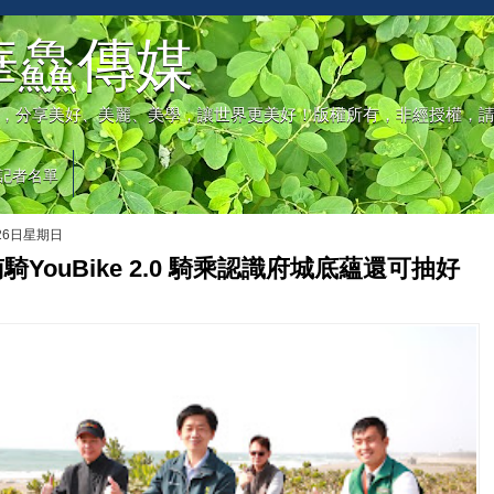
華鱻傳媒
，分享美好、美麗、美學，讓世界更美好！版權所有，非經授權，
記者名單
月26日星期日
騎YouBike 2.0 騎乘認識府城底蘊還可抽好