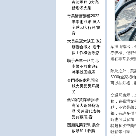
春節團拜 8大亮
點增添光采
奇美醫麻醉部2022
年學術成果 擠入
全球50大行列/影
音
大員皇冠大缺工 3/2
葉澤山指出，
辦聯合徵才 逾千
赤崁樓、億載金
個工作機會等您
遊在非常多景
順手牽羊一路向北
南警不放棄追到
除此之外，葉
將軍找回鐵馬
5000(全家禮
金門榮服處慰問金
可以抽好禮，歡
城火災受災戶榮
民
交通局表示，全
藝術家黃澤華捐贈
務，在臺灣文
高師大銅雕藝術
點，不管是想
品 吳連賞代表接
都，有許多僅
受典藏/影音
時也可以參加「
關廟鳳梨裂果 農會
騎越多次中獎機
啟動加工收購
輕鬆帶回家。