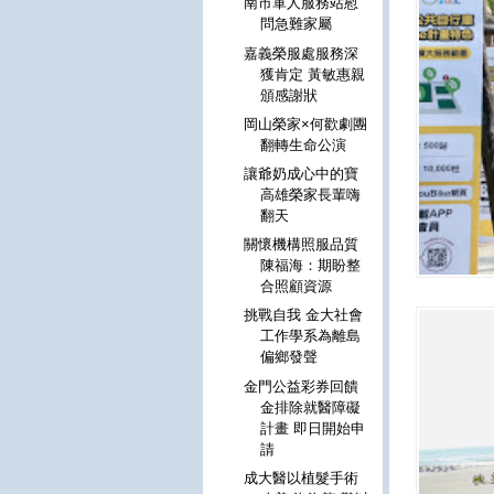
南市軍人服務站慰
問急難家屬
嘉義榮服處服務深
獲肯定 黃敏惠親
頒感謝狀
岡山榮家×何歡劇團
翻轉生命公演
讓爺奶成心中的寶
高雄榮家長輩嗨
翻天
關懷機構照服品質
陳福海：期盼整
合照顧資源
挑戰自我 金大社會
工作學系為離島
偏鄉發聲
金門公益彩券回饋
金排除就醫障礙
計畫 即日開始申
請
成大醫以植髮手術