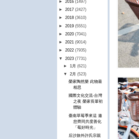
►
2016
(1497)
►
2017
(2427)
►
2018
(3610)
►
2019
(5551)
►
2020
(7041)
►
2021
(9014)
►
2022
(7935)
▼
2023
(7731)
►
1月
(621)
▼
2月
(523)
榮家陶然樂 此物最
相思
國際文化交流-台灣
之夜 榮家長輩初
體驗
臺南草莓季來這 邀
您齊同共度善化
「莓好時光」
后沙旅外許氏宗親