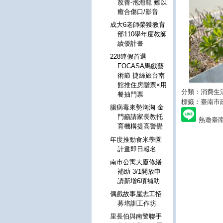
改善-泡泡龍 難以
癒合傷口/影音
成大6老師榮獲教育
部110學年度教師
績優計畫
228連假首選
FOCASA馬戲藝
術節 捷絲旅台南
館推住房贈票×用
分類：消費生
餐抽門票
標籤：臺南市
腸病毒來勢洶洶 金
門籲請家長教托
熱邀臺南
育機構提高警覺
年度推動食米學園
計畫即日報名
南市公寓大廈修繕
補助 3/1開放申
請新增6項補助
偶戲故事屋志工招
募培訓工作坊
里長伯與南警聯手