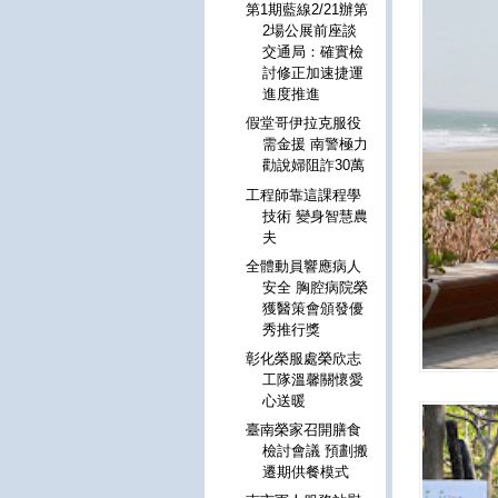
第1期藍線2/21辦第
2場公展前座談
交通局：確實檢
討修正加速捷運
進度推進
假堂哥伊拉克服役
需金援 南警極力
勸說婦阻詐30萬
工程師靠這課程學
技術 變身智慧農
夫
全體動員響應病人
安全 胸腔病院榮
獲醫策會頒發優
秀推行獎
彰化榮服處榮欣志
工隊溫馨關懷愛
心送暖
臺南榮家召開膳食
檢討會議 預劃搬
遷期供餐模式