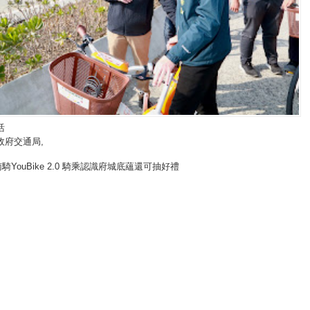
活
政府交通局
,
騎YouBike 2.0 騎乘認識府城底蘊還可抽好禮