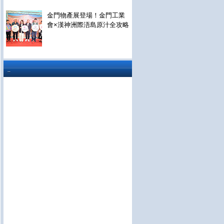
金門物產展登場！金門工業
會×漢神洲際浯島原汁全攻略
..