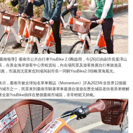
臺南報導】臺南市公共自行車YouBike 2.0剛啟用，今(26)日由副市長葉澤山
長，在黃金海岸遊客中心旁租賃站，向在場民眾及遊客推廣自行車旅遊及
種種優惠，市議員沈震東也到場與副市長一同騎YouBike2.0領略濱海風光。
示，臺南市被全球知名單車雜誌《Momentum》評為2023年全世界12個最
的城市之一，民眾來到臺南市騎著單車最適合漫遊在歷史城區老街巷弄來瞭解
全新YouBike徜徉在整個臺南市城區，非常輕鬆又帥氣。