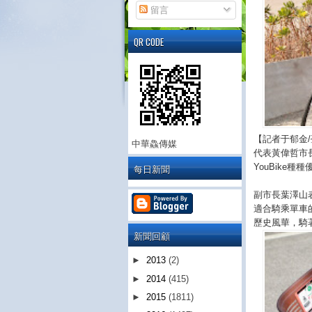
留言
QR CODE
【記者于郁金/
中華鱻傳媒
代表黃偉哲市
YouBike
每日新聞
副市長葉澤山表
適合騎乘單車
歷史風華，騎著
新聞回顧
►
2013
(2)
►
2014
(415)
►
2015
(1811)