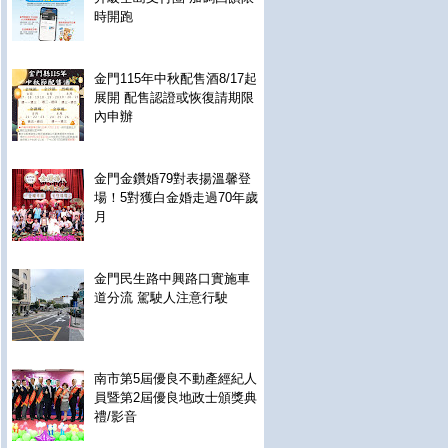
時開跑
金門115年中秋配售酒8/17起
展開 配售認證或恢復請期限
內申辦
金門金鑽婚79對表揚溫馨登
場！5對獲白金婚走過70年歲
月
金門民生路中興路口實施車
道分流 駕駛人注意行駛
南市第5屆優良不動產經紀人
員暨第2屆優良地政士頒獎典
禮/影音