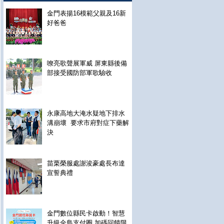
金門表揚16模範父親及16新
好爸爸
嘹亮歌聲展軍威 屏東縣後備
部接受國防部軍歌驗收
永康高地大淹水疑地下排水
溝崩壞 要求市府對症下藥解
決
苗栗榮服處謝浚豪處長布達
宣誓典禮
金門數位縣民卡啟動！智慧
升級全島支付圈 加碼回饋限