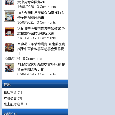
實中勇奪全國第2名
16/06/2020 - 0 Comments
加入台灣世界展望會助學行動 助
學子開創精彩未來
30/08/2021 - 0 Comments
退輔會中區機構齊聚中彰榮家 吳
志揚主持榮民節慶祝大會
31/10/2023 - 0 Comments
百歲易玉華爺爺嵩壽 臺南榮服處
攜手中華佛教善緣慈善會溫馨慶
生
09/05/2024 - 0 Comments
岡山榮家透明晶質獎實地評核 輔
導會率團參與力挺
07/09/2024 - 0 Comments
標籤
報社簡介
(1)
本報公告
(3)
線上記者名單
(1)
新聞分類