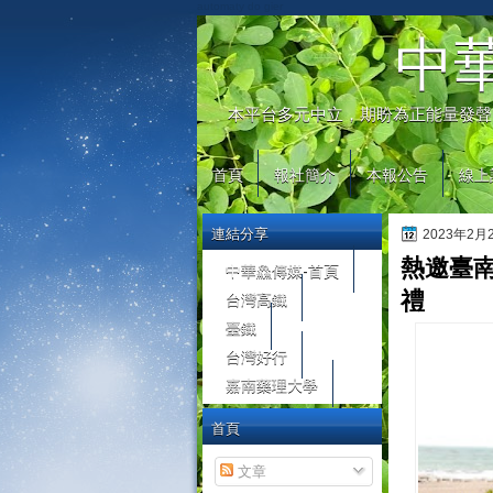
automaty do gier
中
本平台多元中立，期盼為正能量發聲
首頁
報社簡介
本報公告
線上
連結分享
2023年2
熱邀臺南
中華鱻傳媒-首頁
台灣高鐵
禮
臺鐵
台灣好行
嘉南藥理大學
首頁
文章