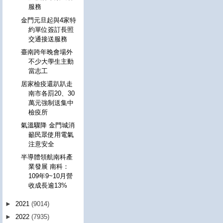
服務
金門元旦起與4家特
約單位簽訂長照
交通接送服務
臺南跨年晚會場外
不少大學生主動
當志工
居家檢疫還趴趴走
南市各罰20、30
萬元強制送集中
檢疫所
氣溫驟降 金門城消
籲民眾使用電氣
注意安全
半導體領航南科產
業發展 南科：
109年9~10月營
收成長逾13%
►
2021
(9014)
►
2022
(7935)