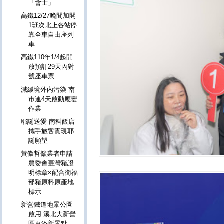
「會士」
高鐵12/27晚間加開
1班次北上各站停
靠全車自由座列
車
高鐵110年1/4起開
放預訂29天內對
號座車票
減緩境外內污染 南
市連4天啟動應變
作業
耶誕送愛 南科飯店
攜手旅客實現耶
誕願望
黃偉哲籲業者申請
農委會臺灣豬證
明標章×配合衛福
部豬原料原產地
標示
新營鐵道地景公園
啟用 溪北大新營
區再添新景點