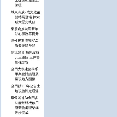
士提醒出遊別忘
保暖
城東有成×成先啟後
雙特展登場 探索
成大歷史軌跡
榮服處換裝迎新年
貼心服務再提升
急性後期照護PAC
激發復健潛能
寒流襲台 梅開綻放
元旦連假 玉井警
加強交管
金門大學建築學系
畢業設計議題展
呈現地方關懷
金門縣110年公告土
地現值評定通過
環保署補助金門多
功能破碎機啟用
廢棄物處理架構
逐步完成