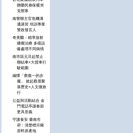
贈榮民眷保暖夾
克禦寒
南警辦主官危機溝
通講習 培訓專業
警政發言人
奇美醫：精準放射
腫瘤治療 多樣設
備處理不同病情
南市區元旦起禁止
聯結車×大貨車行
駛範圍
緬懷「蔡復一的步
履」 掀起蔡厝聚
落歷史×人文微旅
行
公益與活動結合 金
門電話亭讓春節
更具意義
守護食安 臺南市
府：清楚標示豬
原料原產地