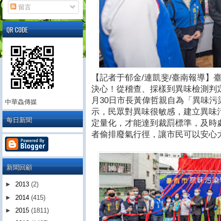
留言
QR CODE
【記者于郁金/連凱斐/臺南報導】
決心！從稽查、採樣到異味檢測判
月30日市長黃偉哲親自為「異味
中華鱻傳媒
示，民眾對異味很敏感，建立異味
每日新聞
定量化，才能達到裁罰標準，及時
者偷排廢氣行徑，讓市民可以安心
新聞回顧
►
2013
(2)
►
2014
(415)
►
2015
(1811)