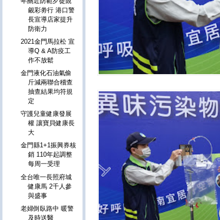
年關近防範歹徒覬
覦彩劵行 港口警
長宣導店家提升
防衛力
2021金門馬拉松 宣
導Q & A防疫工
作不放鬆
金門液化石油氣偷
斤減兩聯合稽查
抽查結果均符規
定
守護兒童健康發展
權 讓寶貝健康長
大
金門縣1+1振興券核
銷 110年起調整
每周一受理
全台唯一長照府城
健康馬 2千人參
與盛事
老婦倒臥路中 暖警
及時送醫