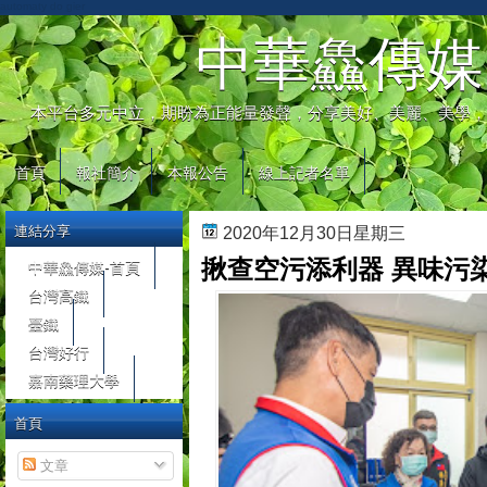
automaty do gier
中華鱻傳媒
本平台多元中立，期盼為正能量發聲，分享美好、美麗、美學，
首頁
報社簡介
本報公告
線上記者名單
連結分享
2020年12月30日星期三
揪查空污添利器 異味污
中華鱻傳媒-首頁
台灣高鐵
臺鐵
台灣好行
嘉南藥理大學
首頁
文章