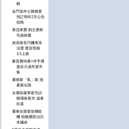
舶
金門首件公辦都更
預訂明年2月公告
招商
寒流來襲 飼主應幫
毛孩保暖
抓高噪音汽機車添
法寶 聲音照相
1/1上路
優質農特產×伴手禮
盡在大成年貨市
集
臺南新「虱」路 漁
產新出路
永康區復華夜市試
辦環保夜市 成果
欣喜
臺南全面發放捕蚊
機 助豬農防治日
本腦炎