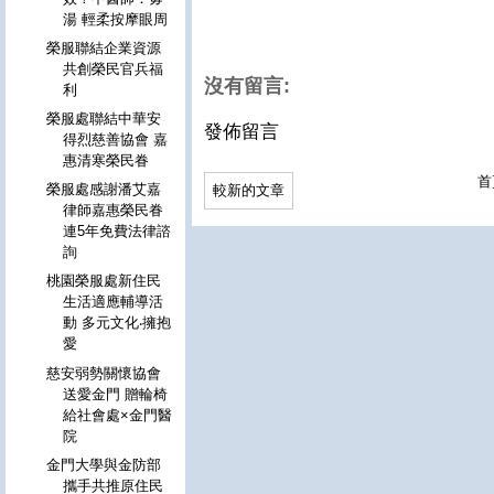
湯 輕柔按摩眼周
榮服聯結企業資源
共創榮民官兵福
沒有留言:
利
榮服處聯結中華安
發佈留言
得烈慈善協會 嘉
惠清寒榮民眷
首
榮服處感謝潘艾嘉
較新的文章
律師嘉惠榮民眷
連5年免費法律諮
詢
桃園榮服處新住民
生活適應輔導活
動 多元文化‧擁抱
愛
慈安弱勢關懷協會
送愛金門 贈輪椅
給社會處×金門醫
院
金門大學與金防部
攜手共推原住民