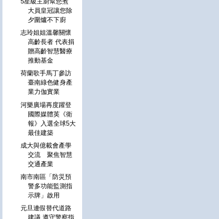
5星級主廚幫您煮
大員皇冠讓您除
夕圍爐不下廚
志玲姐姐溫馨關懷
高齡長者 代表捐
贈高齡智慧醫療
推動基金
荷蘭歌手馬丁參訪
臺南綠色健身產
業力伽實業
河樂廣場再度躍登
國際媒體英《衛
報》入選全球5大
最佳建築
成大與億載會產學
交流 聚焦智慧
交通產業
南市南區「防災預
警多功能監測指
示牌」啟用
元旦連假替代道路
建議 遵守警察指