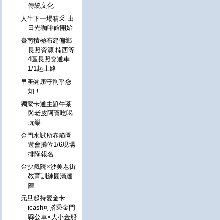
傳統文化
人生下一場精采 由
日光咖啡館開始
臺南積極布建偏鄉
長照資源 楠西等
4區長照交通車
1/1起上路
早產健康守則乎您
知！
獨家卡通主題午茶
與老皮阿寶吃喝
玩樂
金門水試所春節園
遊會攤位1/6現場
排隊報名
金沙戲院×沙美老街
教育訓練圓滿達
陣
元旦起持愛金卡
icash可搭乘金門
縣公車×大小金船