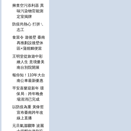
揪查空污添利器 異
味污染物官能測
定室揭牌
防疫尚熱心 打拼ㄟ
志工
食當令 遊後壁 臺南
再推劃設後壁休
區×蒲燒鯛便當
王明堂從旅遊中彩
繪人生 意境優美
南台別院開展
報你知！110年大台
南公車最新優惠
平安喜樂迎新年 環
保局：跨年晚會
場清消已完成
以防疫為重 黃偉哲
宣布臺南跨年改
線上直播
元旦氣溫驟降 波麗