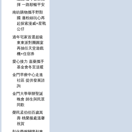
揮 一路順暢平安
南紡購物攜手野獸
國 邀粉絲玩心再
起探索漫威×星戰
公仔
過年宅家首選超級
東東派對團圓宴
再抽任天堂遊戲
機×住宿券
愛心接力 嘉藥攜手
基金會冬至送暖
金門早療中心走進
社區 提供發展諮
詢
金門大學舉辦聖誕
晚會 師生與民眾
同歡
榮民孟伯伯百歲嵩
壽 桃榮服處溫馨
祝賀
彰化榮服關懷列車