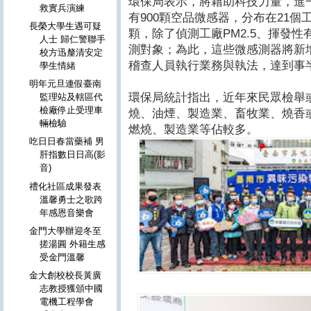
環保局表示，將藉助科技力量，進
救實兵演練
有900顆空品微感器，分布在21個
長榮大學生遇可疑
顆，除了偵測工廠PM2.5、揮發
人士 歸仁警聯手
測對象；為此，這些微感測器將新
校方迅釐清安定
稽查人員執行業務與執法，達到事
學生情緒
明年元旦連假臺南
環保局統計指出，近年來民眾檢舉
監理站及轄區代
檢廠停止受理車
燒、油煙、製造業、畜牧業、燒香
輛檢驗
燃燒、製造業等佔較多。
吃日日春當藥補 男
肝指數日日高(影
音)
禮化社區成果發表
溫馨勇士之歌跨
年感恩音樂會
金門大學辦迎冬至
搓湯圓 外籍生感
受金門溫馨
金大創校校長黃廣
志教授獲頒中國
電機工程學會