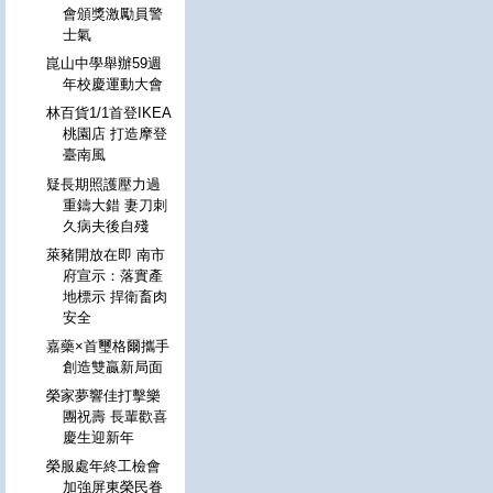
會頒獎激勵員警
士氣
崑山中學舉辦59週
年校慶運動大會
林百貨1/1首登IKEA
桃園店 打造摩登
臺南風
疑長期照護壓力過
重鑄大錯 妻刀刺
久病夫後自殘
萊豬開放在即 南市
府宣示：落實產
地標示 捍衛畜肉
安全
嘉藥×首璽格爾攜手
創造雙贏新局面
榮家夢響佳打擊樂
團祝壽 長輩歡喜
慶生迎新年
榮服處年終工檢會
加強屏東榮民眷