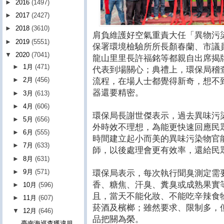
►
2016
(1497)
►
2017
(2427)
►
2018
(3610)
肩負維護好空氣重責大任「異物污
►
2019
(5551)
保署環境檢驗所所長顏春蘭、市議
▼
2020
(7041)
龍山里里長許福銘等都親自出席揭
►
1月
(471)
代表到場關心；典禮上，環保局稽
►
2月
(456)
流程，在場人士都覺得新奇，想不
器還要精密。
►
3月
(613)
►
4月
(606)
環保局長謝世傑表示，過去異味污
►
5月
(656)
外時效不理想，為能更快速回應民
►
6月
(555)
時間建立起小而美的異味污染物官
►
7月
(633)
師，以後處理會更有效率，還給民
►
8月
(631)
►
9月
(571)
環保局表示，每次執行聞臭測定需
香、糖焦、汗臭、糞臭或成熟果實
►
10月
(596)
且，當天不能化妝、不能吃辛辣食
►
11月
(607)
菸酒及檳榔；雖然要求、限制多，
▼
12月
(646)
品把關為榮。
臺南海巡查獲違規