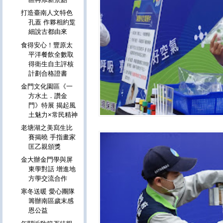
打造臺南人文特色
孔蓋 作夥相約踅
細說古都由來
食得安心！豐原太
平洋餐飲全數取
得衛生自主評核
計劃合格證書
金門文化園區《一
方水土．讚金
門》特展 揭起風
土魅力×常民精神
老塘湖之美寫生比
賽揭曉 手指畫家
匡乙親頒獎
金大辦金門學與屏
東學對話 增進地
方學交流合作
寒冬送暖 愛心團隊
籌辦南區歲末感
恩公益