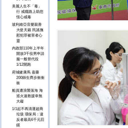
美麗人生不「毒」
行 戒癮路上助您
恆心戒毒
玻利維亞音樂親善
大使天籟 民謠撫
慰犯罪被害者心
靈
內政部110年上半年
開放3千役男申請
服一般替代役
1/12開跑
府城健康馬 嘉藥
200師生齊步衝衝
衝
船員遭浪襲落海 海
巡火速救援幸無
大礙
1/1起不再清運超商
垃圾 環保局：違
反者最高6千元罰
鍰