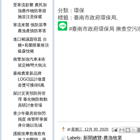
受寒流影響 農民加
分類：環保
強農作物防寒措
施並注意保暖
標籤：臺南市政府環保局
,
寒流來襲 慎防當季
#臺南市政府環保局 揪查空污
農漁產慎防寒害
進口豬議題喧囂 台
糖×長榮限量推頂
級森悅豬
南警加強汽車未依
規定轉彎大執法
臺南農業新品牌
LOGO設計徵選
首獎可獲得6萬
探討災害預防與管
理 毒化物防救動
員研討會登場
青少年藥房前快閃
搗蛋 南警即掌握
身分施以告誡
at
星期三, 12月 30, 2020
護眼按摩愈痛愈有
Labels:
新聞總覽-農漁牧業
效？中醫師：毋