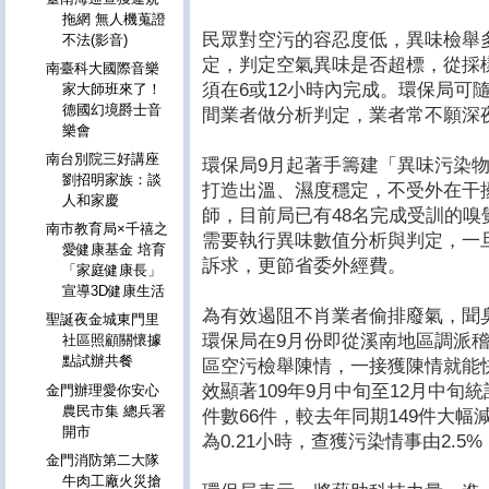
拖網 無人機蒐證
民眾對空污的容忍度低，異味檢舉
不法(影音)
定，判定空氣異味是否超標，從採
南臺科大國際音樂
須在6或12小時內完成。環保局可
家大師班來了！
德國幻境爵士音
間業者做分析判定，業者常不願深
樂會
南台別院三好講座
環保局9月起著手籌建「異味污染
劉招明家族：談
打造出溫、濕度穩定，不受外在干
人和家慶
師，目前局已有48名完成受訓的
南市教育局×千禧之
需要執行異味數值分析與判定，一
愛健康基金 培育
訴求，更節省委外經費。
「家庭健康長」
宣導3D健康生活
為有效遏阻不肖業者偷排廢氣，聞
聖誕夜金城東門里
環保局在9月份即從溪南地區調派
社區照顧關懷據
點試辦共餐
區空污檢舉陳情，一接獲陳情就能
效顯著109年9月中旬至12月中
金門辦理愛你安心
農民市集 總兵署
件數66件，較去年同期149件大幅
開市
為0.21小時，查獲污染情事由2.5%
金門消防第二大隊
牛肉工廠火災搶