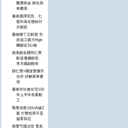
醫獎助金 師生與
有榮焉
臺南選擇官田、七
股作為生態給付
示範區
臺南柳丁正鮮甜 市
府員工購力High
團購近3公噸
南美館全體同仁齊
歡送潘襎館長、
李月娥副館長
歸仁警×國道警攜手
合作 紓解塞車窘
境
臺南市社會住宅110
年上半年首案動
工
戰警深夜10分內破2
案 打擊犯罪不妥
協零容忍
南警守護治安 警友