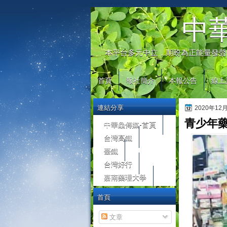
automaty do gier
中
本平台多元中立，期盼為正能量發聲
首頁
報社簡介
本報公告
線上
連結分享
2020年12
青少年
中華鱻傳媒-首頁
台灣高鐵
臺鐵
台灣好行
嘉南藥理大學
首頁
文章