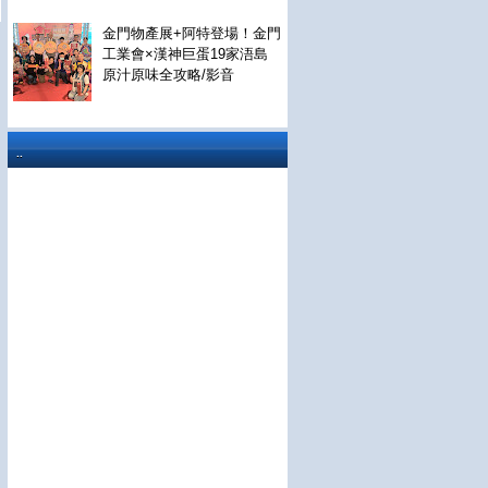
金門物產展+阿特登場！金門
工業會×漢神巨蛋19家浯島
原汁原味全攻略/影音
..