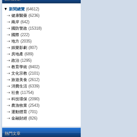
▼
新聞總覽
(64612)
⇢
健康醫藥
(6236)
⇢
兩岸
(642)
⇢
國防警政
(15318)
⇢
國際
(222)
⇢
地方
(2035)
⇢
娛樂影劇
(807)
⇢
房地產
(689)
⇢
政治
(1295)
⇢
教育學術
(8402)
⇢
文化宗教
(2101)
⇢
旅遊美食
(2612)
⇢
消費生活
(6339)
⇢
社會
(11754)
⇢
科技環保
(2090)
⇢
農漁牧業
(2543)
⇢
運動體育
(701)
⇢
金融財經
(826)
熱門文章