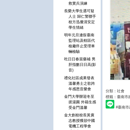
救實兵演練
長榮大學生遇可疑
人士 歸仁警聯手
校方迅釐清安定
學生情緒
明年元旦連假臺南
監理站及轄區代
檢廠停止受理車
輛檢驗
吃日日春當藥補 男
肝指數日日高(影
音)
禮化社區成果發表
溫馨勇士之歌跨
年感恩音樂會
分類：社會
金門大學辦迎冬至
標籤：臺南市
搓湯圓 外籍生感
#臺南
受金門溫馨
金大創校校長黃廣
志教授獲頒中國
電機工程學會