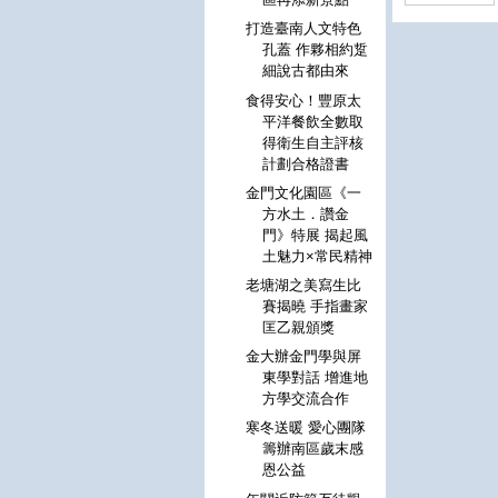
打造臺南人文特色
孔蓋 作夥相約踅
細說古都由來
食得安心！豐原太
平洋餐飲全數取
得衛生自主評核
計劃合格證書
金門文化園區《一
方水土．讚金
門》特展 揭起風
土魅力×常民精神
老塘湖之美寫生比
賽揭曉 手指畫家
匡乙親頒獎
金大辦金門學與屏
東學對話 增進地
方學交流合作
寒冬送暖 愛心團隊
籌辦南區歲末感
恩公益