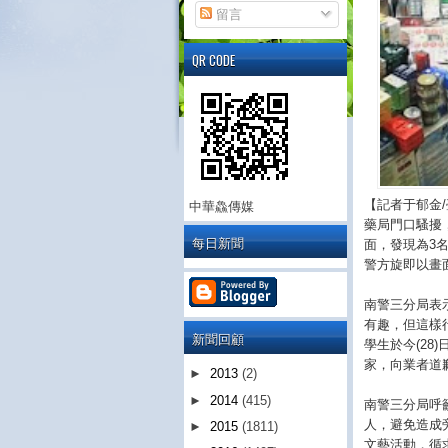
留言
QR CODE
【記者于郁金/
中華鱻傳媒
藥局門口騷擾
每日新聞
面，發現為3
警方旋即以畫
南警三分局表
有趣，但這樣
新聞回顧
學生於今(2
家，向業者道
►
2013
(2)
►
2014
(415)
南警三分局呼
人，避免造成
►
2015
(1811)
文藝活動，循