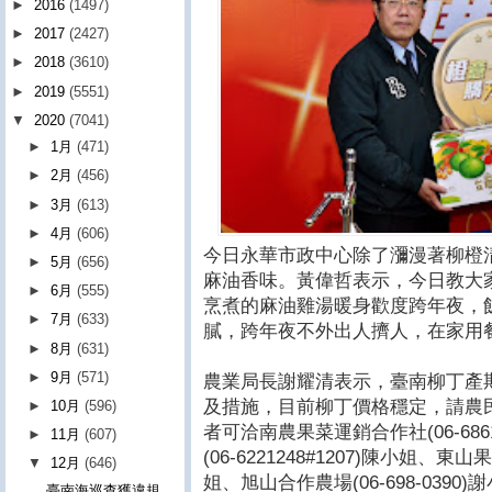
►
2016
(1497)
►
2017
(2427)
►
2018
(3610)
►
2019
(5551)
▼
2020
(7041)
►
1月
(471)
►
2月
(456)
►
3月
(613)
►
4月
(606)
今日永華市政中心除了瀰漫著柳橙
►
5月
(656)
麻油香味。黃偉哲表示，今日教大
►
6月
(555)
烹煮的麻油雞湯暖身歡度跨年夜，
►
7月
(633)
膩，跨年夜不外出人擠人，在家用
►
8月
(631)
►
9月
(571)
農業局長謝耀清表示，臺南柳丁產
及措施，目前柳丁價格穩定，請農
►
10月
(596)
者可洽南農果菜運銷合作社(06-68617
►
11月
(607)
(06-6221248#1207)陳小姐、東
▼
12月
(646)
姐、旭山合作農場(06-698-0390)
臺南海巡查獲違規