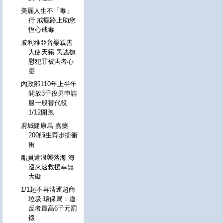
美麗人生不「毒」
行 戒癮路上助您
恆心戒毒
玻利維亞音樂親善
大使天籟 民謠撫
慰犯罪被害者心
靈
內政部110年上半年
開放3千役男申請
服一般替代役
1/12開跑
府城健康馬 嘉藥
200師生齊步衝衝
衝
船員遭浪襲落海 海
巡火速救援幸無
大礙
1/1起不再清運超商
垃圾 環保局：違
反者最高6千元罰
鍰