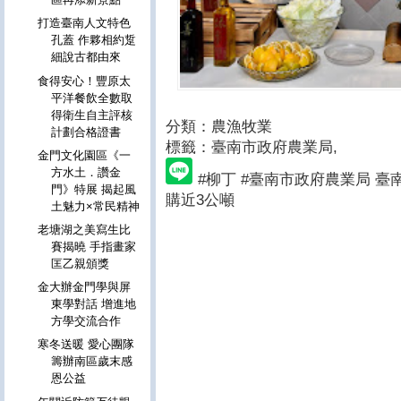
打造臺南人文特色
孔蓋 作夥相約踅
細說古都由來
食得安心！豐原太
平洋餐飲全數取
得衛生自主評核
分類：農漁牧業
計劃合格證書
標籤：臺南市政府農業局
,
金門文化園區《一
方水土．讚金
#柳丁 #臺南市政府農業局 臺南
門》特展 揭起風
購近3公噸
土魅力×常民精神
老塘湖之美寫生比
賽揭曉 手指畫家
匡乙親頒獎
金大辦金門學與屏
東學對話 增進地
方學交流合作
寒冬送暖 愛心團隊
籌辦南區歲末感
恩公益