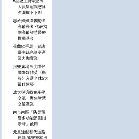
5星級主廚幫您煮
大員皇冠讓您除
夕圍爐不下廚
志玲姐姐溫馨關懷
高齡長者 代表捐
贈高齡智慧醫療
推動基金
荷蘭歌手馬丁參訪
臺南綠色健身產
業力伽實業
河樂廣場再度躍登
國際媒體英《衛
報》入選全球5大
最佳建築
成大與億載會產學
交流 聚焦智慧
交通產業
南市南區「防災預
警多功能監測指
示牌」啟用
元旦連假替代道路
建議 遵守警察指