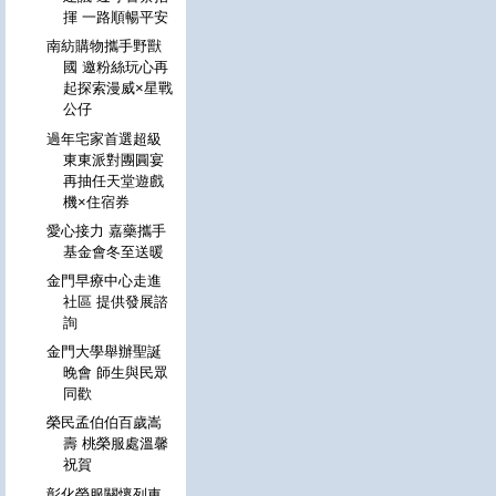
揮 一路順暢平安
南紡購物攜手野獸
國 邀粉絲玩心再
起探索漫威×星戰
公仔
過年宅家首選超級
東東派對團圓宴
再抽任天堂遊戲
機×住宿券
愛心接力 嘉藥攜手
基金會冬至送暖
金門早療中心走進
社區 提供發展諮
詢
金門大學舉辦聖誕
晚會 師生與民眾
同歡
榮民孟伯伯百歲嵩
壽 桃榮服處溫馨
祝賀
彰化榮服關懷列車