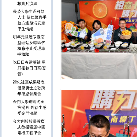
救實兵演練
長榮大學生遇可疑
人士 歸仁警聯手
校方迅釐清安定
學生情緒
明年元旦連假臺南
監理站及轄區代
檢廠停止受理車
輛檢驗
吃日日春當藥補 男
肝指數日日高(影
音)
禮化社區成果發表
溫馨勇士之歌跨
年感恩音樂會
金門大學辦迎冬至
搓湯圓 外籍生感
受金門溫馨
金大創校校長黃廣
志教授獲頒中國
電機工程學會