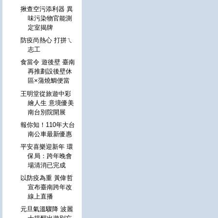
揪查空污添利器 異
味污染物官能測
定室揭牌
防疫尚熱心 打拼ㄟ
志工
食當令 遊後壁 臺南
再推劃設後壁休
區×蒲燒鯛便當
王明堂從旅遊中彩
繪人生 意境優美
南台別院開展
報你知！110年大台
南公車最新優惠
平安喜樂迎新年 環
保局：跨年晚會
場清消已完成
以防疫為重 黃偉哲
宣布臺南跨年改
線上直播
元旦氣溫驟降 波麗