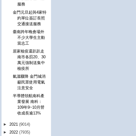
服務
金門元旦起與4家特
約單位簽訂長照
交通接送服務
臺南跨年晚會場外
不少大學生主動
當志工
居家檢疫還趴趴走
南市各罰20、30
萬元強制送集中
檢疫所
氣溫驟降 金門城消
籲民眾使用電氣
注意安全
半導體領航南科產
業發展 南科：
109年9~10月營
收成長逾13%
►
2021
(9014)
►
2022
(7935)