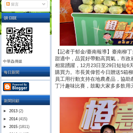
留言
QR CODE
【記者于郁金/臺南報導】臺南柳
甜適中，品質好帶動高買氣，市政
中華鱻傳媒
相當踴躍，12月23日至29日短短6
每日新聞
購買力。市長黃偉哲今日贈送5箱
員工用行動支持在地農產品，協助
丁汁趣味比賽，鼓勵大家多多飲用
新聞回顧
►
2013
(2)
►
2014
(415)
►
2015
(1811)