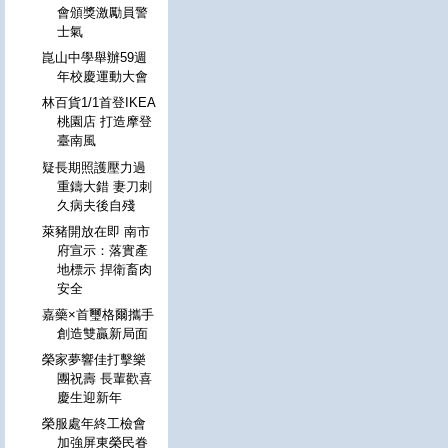
會頒獎激勵員警
士氣
崑山中學舉辦59週
年校慶運動大會
林百貨1/1首登IKEA
桃園店 打造摩登
臺南風
疑長期照護壓力過
重鑄大錯 妻刀刺
久病夫後自殘
萊豬開放在即 南市
府宣示：落實產
地標示 捍衛畜肉
安全
嘉藥×首璽格爾攜手
創造雙贏新局面
榮家夢響佳打擊樂
團祝壽 長輩歡喜
慶生迎新年
榮服處年終工檢會
加強屏東榮民眷