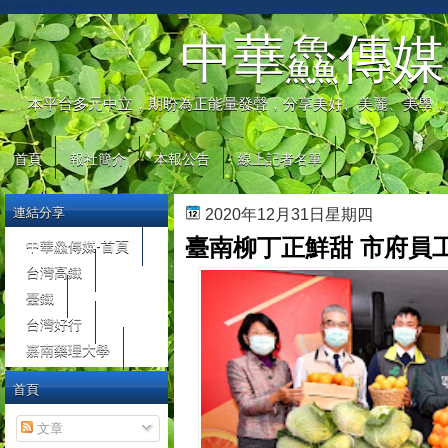
automaty do gier
中華鱻傳媒
本平台多元中立，期盼為正能量發聲，分享美好、美麗、美學，
首頁
報社簡介
本報公告
線上記者名單
連結分享
2020年12月31日星期四
臺南柳丁正鮮甜 市府員工
中華鱻傳媒-首頁
台灣高鐵
臺鐵
台灣好行
嘉南藥理大學
首頁
文章