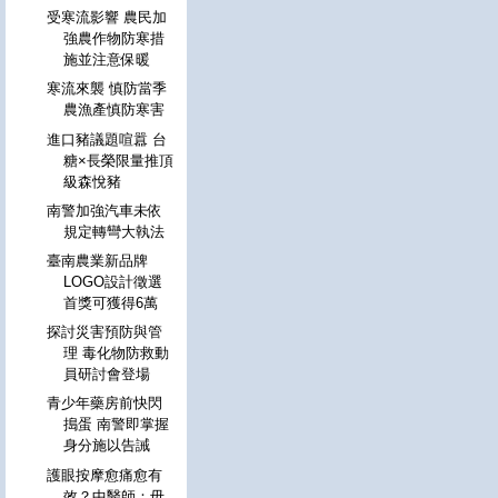
受寒流影響 農民加
強農作物防寒措
施並注意保暖
寒流來襲 慎防當季
農漁產慎防寒害
進口豬議題喧囂 台
糖×長榮限量推頂
級森悅豬
南警加強汽車未依
規定轉彎大執法
臺南農業新品牌
LOGO設計徵選
首獎可獲得6萬
探討災害預防與管
理 毒化物防救動
員研討會登場
青少年藥房前快閃
搗蛋 南警即掌握
身分施以告誡
護眼按摩愈痛愈有
效？中醫師：毋