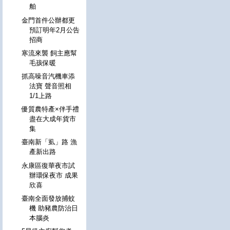
舶
金門首件公辦都更
預訂明年2月公告
招商
寒流來襲 飼主應幫
毛孩保暖
抓高噪音汽機車添
法寶 聲音照相
1/1上路
優質農特產×伴手禮
盡在大成年貨市
集
臺南新「虱」路 漁
產新出路
永康區復華夜市試
辦環保夜市 成果
欣喜
臺南全面發放捕蚊
機 助豬農防治日
本腦炎