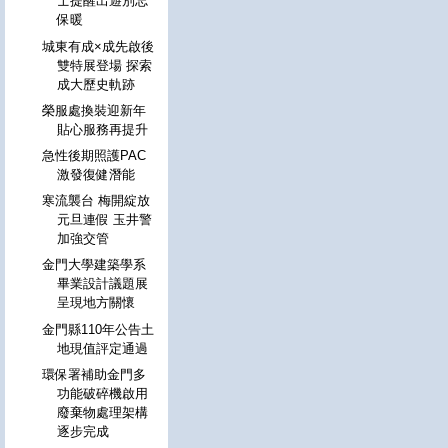
士提醒出遊別忘
保暖
城東有成×成先啟後
雙特展登場 探索
成大歷史軌跡
榮服處換裝迎新年
貼心服務再提升
急性後期照護PAC
激發復健潛能
寒流襲台 梅開綻放
元旦連假 玉井警
加強交管
金門大學建築學系
畢業設計議題展
呈現地方關懷
金門縣110年公告土
地現值評定通過
環保署補助金門多
功能破碎機啟用
廢棄物處理架構
逐步完成