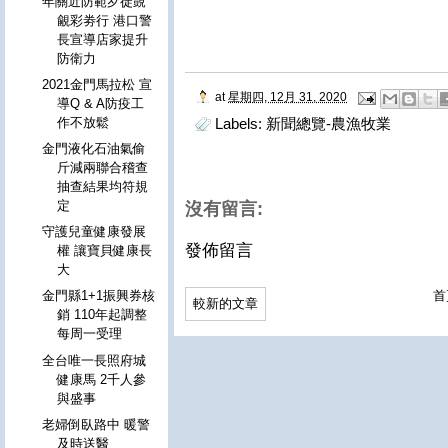
年關近防範歹徒覬
覦彩劵行 港口警
長宣導店家提升
防衛力
2021金門馬拉松 宣
at
星期四, 12月 31, 2020
導Q & A防疫工
作不放鬆
Labels:
新聞總覽-農漁牧業
金門液化石油氣偷
斤減兩聯合稽查
抽查結果均符規
定
沒有留言:
守護兒童健康發展
發佈留言
權 讓寶貝健康長
大
金門縣1+1振興券核
首
較新的文章
銷 110年起調整
每周一受理
全台唯一長照府城
健康馬 2千人參
與盛事
老婦倒臥路中 暖警
及時送醫