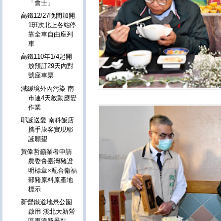
「會士」
高鐵12/27晚間加開
1班次北上各站停
靠全車自由座列
車
高鐵110年1/4起開
放預訂29天內對
號座車票
減緩境外內污染 南
市連4天啟動應變
作業
耶誕送愛 南科飯店
攜手旅客實現耶
誕願望
黃偉哲籲業者申請
農委會臺灣豬證
明標章×配合衛福
部豬原料原產地
標示
新營鐵道地景公園
啟用 溪北大新營
區再添新景點