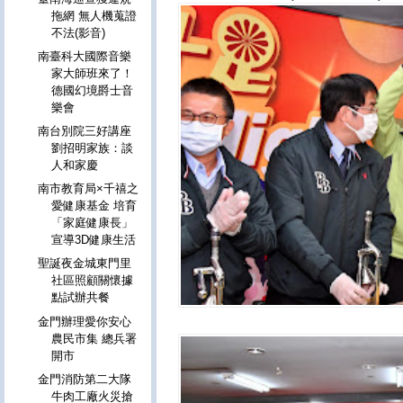
拖網 無人機蒐證
不法(影音)
南臺科大國際音樂
家大師班來了！
德國幻境爵士音
樂會
南台別院三好講座
劉招明家族：談
人和家慶
南市教育局×千禧之
愛健康基金 培育
「家庭健康長」
宣導3D健康生活
聖誕夜金城東門里
社區照顧關懷據
點試辦共餐
金門辦理愛你安心
農民市集 總兵署
開市
金門消防第二大隊
牛肉工廠火災搶