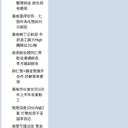
醫獎助金 師生與
有榮焉
臺南選擇官田、七
股作為生態給付
示範區
臺南柳丁正鮮甜 市
府員工購力High
團購近3公噸
南美館全體同仁齊
歡送潘襎館長、
李月娥副館長
歸仁警×國道警攜手
合作 紓解塞車窘
境
臺南市社會住宅110
年上半年首案動
工
戰警深夜10分內破2
案 打擊犯罪不妥
協零容忍
南警守護治安 警友