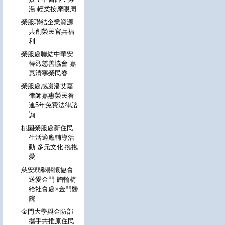
湯 輕柔按摩眼周
榮服聯結企業資源
共創榮民官兵福
利
榮服處聯結中華安
得烈慈善協會 嘉
惠清寒榮民眷
榮服處感謝潘艾嘉
律師嘉惠榮民眷
連5年免費法律諮
詢
桃園榮服處新住民
生活適應輔導活
動 多元文化‧擁抱
愛
慈安弱勢關懷協會
送愛金門 贈輪椅
給社會處×金門醫
院
金門大學與金防部
攜手共推原住民