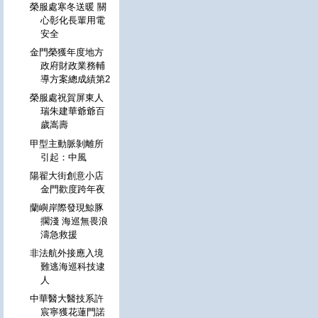
榮服處寒冬送暖 關
心彰化長輩用電
安全
金門榮獲年度地方
政府財政業務輔
導方案總成績第2
榮服處祝賀屏東人
瑞朱建華爺爺百
歲嵩壽
甲型主動脈剝離所
引起：中風
陽翟大街創意小店
金門歡度跨年夜
蘭嶼岸際發現鯨豚
擱淺 海巡無畏浪
濤急救援
非法航外接應入境
難逃海巡科技逮
人
中華醫大醫技系許
宸寧獲花蓮門諾