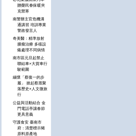
贈榮民眷保暖夾
克禦寒
南警辦主官危機溝
通講習 培訓專業
警政發言人
奇美醫：精準放射
腫瘤治療 多樣設
備處理不同病情
南市區元旦起禁止
聯結車×大貨車行
駛範圍
緬懷「蔡復一的步
履」 掀起蔡厝聚
落歷史×人文微旅
行
公益與活動結合 金
門電話亭讓春節
更具意義
守護食安 臺南市
府：清楚標示豬
原料原產地