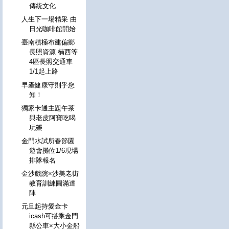
傳統文化
人生下一場精采 由
日光咖啡館開始
臺南積極布建偏鄉
長照資源 楠西等
4區長照交通車
1/1起上路
早產健康守則乎您
知！
獨家卡通主題午茶
與老皮阿寶吃喝
玩樂
金門水試所春節園
遊會攤位1/6現場
排隊報名
金沙戲院×沙美老街
教育訓練圓滿達
陣
元旦起持愛金卡
icash可搭乘金門
縣公車×大小金船