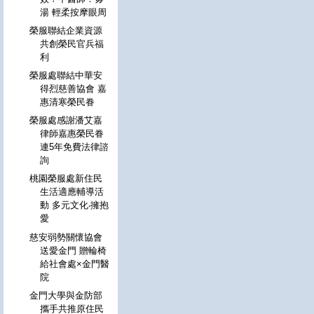
湯 輕柔按摩眼周
榮服聯結企業資源
共創榮民官兵福
利
榮服處聯結中華安
得烈慈善協會 嘉
惠清寒榮民眷
榮服處感謝潘艾嘉
律師嘉惠榮民眷
連5年免費法律諮
詢
桃園榮服處新住民
生活適應輔導活
動 多元文化‧擁抱
愛
慈安弱勢關懷協會
送愛金門 贈輪椅
給社會處×金門醫
院
金門大學與金防部
攜手共推原住民