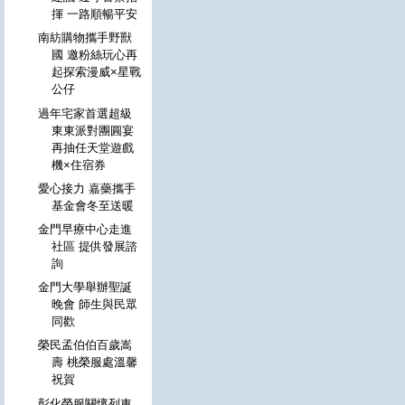
揮 一路順暢平安
南紡購物攜手野獸
國 邀粉絲玩心再
起探索漫威×星戰
公仔
過年宅家首選超級
東東派對團圓宴
再抽任天堂遊戲
機×住宿券
愛心接力 嘉藥攜手
基金會冬至送暖
金門早療中心走進
社區 提供發展諮
詢
金門大學舉辦聖誕
晚會 師生與民眾
同歡
榮民孟伯伯百歲嵩
壽 桃榮服處溫馨
祝賀
彰化榮服關懷列車