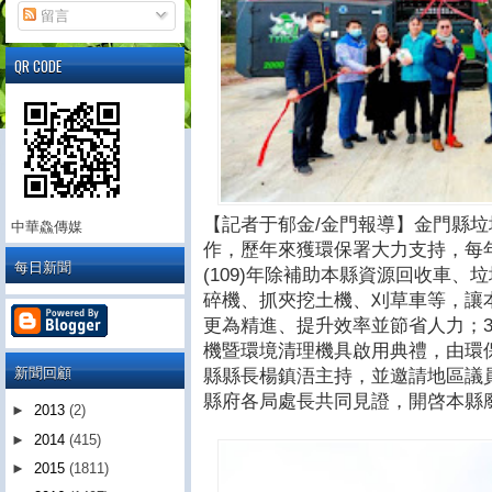
留言
QR CODE
【記者于郁金/金門報導】金門縣
中華鱻傳媒
作，歷年來獲環保署大力支持，每
每日新聞
(109)年除補助本縣資源回收車
碎機、抓夾挖土機、刈草車等，讓
更為精進、提升效率並節省人力；
機暨環境清理機具啟用典禮，由環
新聞回顧
縣縣長楊鎮浯主持，並邀請地區議
縣府各局處長共同見證，開啓本縣
►
2013
(2)
►
2014
(415)
►
2015
(1811)