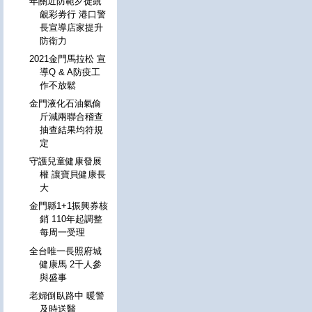
年關近防範歹徒覬
覦彩劵行 港口警
長宣導店家提升
防衛力
2021金門馬拉松 宣
導Q & A防疫工
作不放鬆
金門液化石油氣偷
斤減兩聯合稽查
抽查結果均符規
定
守護兒童健康發展
權 讓寶貝健康長
大
金門縣1+1振興券核
銷 110年起調整
每周一受理
全台唯一長照府城
健康馬 2千人參
與盛事
老婦倒臥路中 暖警
及時送醫