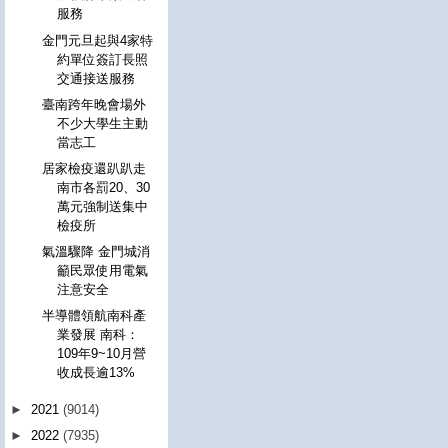
服務
金門元旦起與4家特
約單位簽訂長照
交通接送服務
臺南跨年晚會場外
不少大學生主動
當志工
居家檢疫還趴趴走
南市各罰20、30
萬元強制送集中
檢疫所
氣溫驟降 金門城消
籲民眾使用電氣
注意安全
半導體領航南科產
業發展 南科：
109年9~10月營
收成長逾13%
►
2021
(9014)
►
2022
(7935)