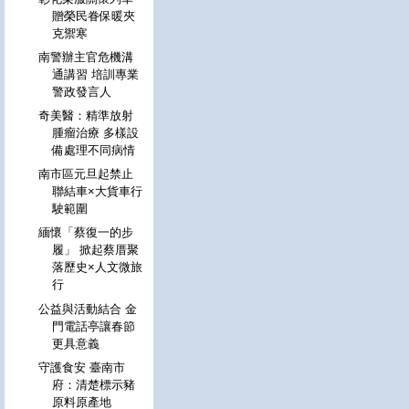
贈榮民眷保暖夾
克禦寒
南警辦主官危機溝
通講習 培訓專業
警政發言人
奇美醫：精準放射
腫瘤治療 多樣設
備處理不同病情
南市區元旦起禁止
聯結車×大貨車行
駛範圍
緬懷「蔡復一的步
履」 掀起蔡厝聚
落歷史×人文微旅
行
公益與活動結合 金
門電話亭讓春節
更具意義
守護食安 臺南市
府：清楚標示豬
原料原產地