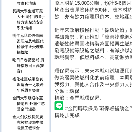
廢木材約15,000公噸，預計5-
救實兵演練
均產出廢彈簧床約800床、廢木材約
長榮大學生遇可疑
餘，亦有餘力處理風倒木、整地產
人士 歸仁警聯手
校方迅釐清安定
學生情緒
近年來政府積極推動「循環經濟」
明年元旦連假臺南
減碳趨勢，刻正推動「廢棄物能源
監理站及轄區代
適燃性物質回收轉製為固體再生燃料
檢廠停止受理車
發電設備等設施之燃料，有減少煤
輛檢驗
環境衝擊、低燃料成本、高能源效
吃日日春當藥補 男
肝指數日日高(影
環保局表示，未來本縣可試驗運用
音)
做為廢棄物燃料化的前處理，本縣
禮化社區成果發表
我努力、與他人合作及中央鼎力支
溫馨勇士之歌跨
年感恩音樂會
分類：環保
標籤：金門縣環保局
,
金門大學辦迎冬至
搓湯圓 外籍生感
#金門縣環保局 環保署補助金
受金門溫馨
構逐步完成
金大創校校長黃廣
志教授獲頒中國
電機工程學會