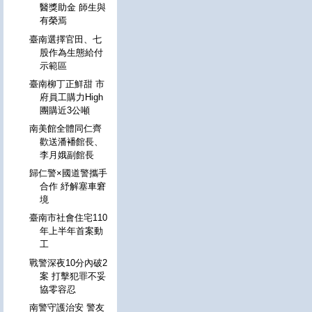
醫獎助金 師生與
有榮焉
臺南選擇官田、七
股作為生態給付
示範區
臺南柳丁正鮮甜 市
府員工購力High
團購近3公噸
南美館全體同仁齊
歡送潘襎館長、
李月娥副館長
歸仁警×國道警攜手
合作 紓解塞車窘
境
臺南市社會住宅110
年上半年首案動
工
戰警深夜10分內破2
案 打擊犯罪不妥
協零容忍
南警守護治安 警友