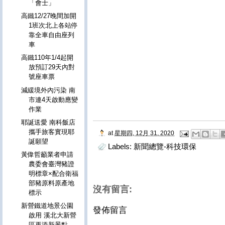
「會士」
高鐵12/27晚間加開
1班次北上各站停
靠全車自由座列
車
高鐵110年1/4起開
放預訂29天內對
號座車票
減緩境外內污染 南
市連4天啟動應變
作業
耶誕送愛 南科飯店
攜手旅客實現耶
at
星期四, 12月 31, 2020
誕願望
Labels:
新聞總覽-科技環保
黃偉哲籲業者申請
農委會臺灣豬證
明標章×配合衛福
部豬原料原產地
沒有留言:
標示
新營鐵道地景公園
發佈留言
啟用 溪北大新營
區再添新景點