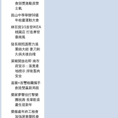
會頒獎激勵員警
士氣
崑山中學舉辦59週
年校慶運動大會
林百貨1/1首登IKEA
桃園店 打造摩登
臺南風
疑長期照護壓力過
重鑄大錯 妻刀刺
久病夫後自殘
萊豬開放在即 南市
府宣示：落實產
地標示 捍衛畜肉
安全
嘉藥×首璽格爾攜手
創造雙贏新局面
榮家夢響佳打擊樂
團祝壽 長輩歡喜
慶生迎新年
榮服處年終工檢會
加強屏東榮民眷