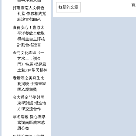
首
較新的文章
打造臺南人文特色
孔蓋 作夥相約踅
細說古都由來
食得安心！豐原太
平洋餐飲全數取
得衛生自主評核
計劃合格證書
金門文化園區《一
方水土．讚金
門》特展 揭起風
土魅力×常民精神
老塘湖之美寫生比
賽揭曉 手指畫家
匡乙親頒獎
金大辦金門學與屏
東學對話 增進地
方學交流合作
寒冬送暖 愛心團隊
籌辦南區歲末感
恩公益