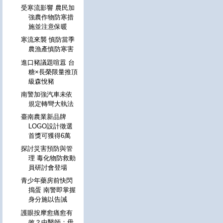
受寒流影響 農民加
強農作物防寒措
施並注意保暖
寒流來襲 慎防當季
農漁產慎防寒害
進口豬議題喧囂 台
糖×長榮限量推頂
級森悅豬
南警加強汽車未依
規定轉彎大執法
臺南農業新品牌
LOGO設計徵選
首獎可獲得6萬
探討災害預防與管
理 毒化物防救動
員研討會登場
青少年藥房前快閃
搗蛋 南警即掌握
身分施以告誡
護眼按摩愈痛愈有
效？中醫師：毋