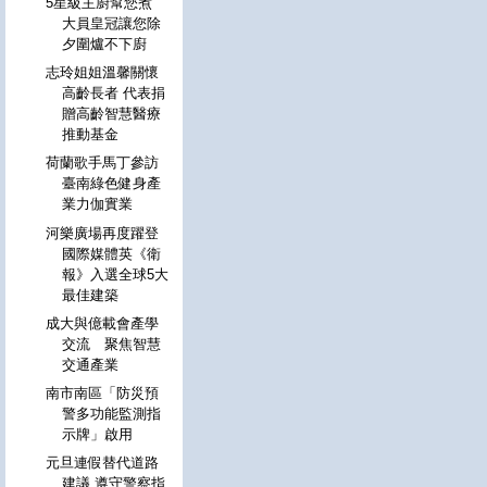
5星級主廚幫您煮
大員皇冠讓您除
夕圍爐不下廚
志玲姐姐溫馨關懷
高齡長者 代表捐
贈高齡智慧醫療
推動基金
荷蘭歌手馬丁參訪
臺南綠色健身產
業力伽實業
河樂廣場再度躍登
國際媒體英《衛
報》入選全球5大
最佳建築
成大與億載會產學
交流 聚焦智慧
交通產業
南市南區「防災預
警多功能監測指
示牌」啟用
元旦連假替代道路
建議 遵守警察指