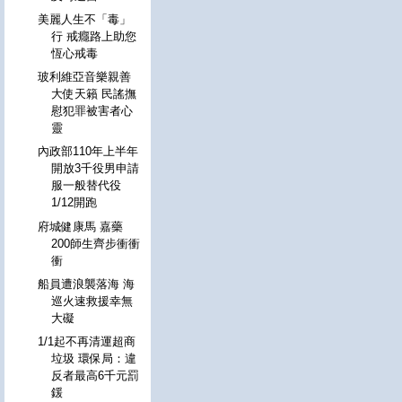
美麗人生不「毒」
行 戒癮路上助您
恆心戒毒
玻利維亞音樂親善
大使天籟 民謠撫
慰犯罪被害者心
靈
內政部110年上半年
開放3千役男申請
服一般替代役
1/12開跑
府城健康馬 嘉藥
200師生齊步衝衝
衝
船員遭浪襲落海 海
巡火速救援幸無
大礙
1/1起不再清運超商
垃圾 環保局：違
反者最高6千元罰
鍰