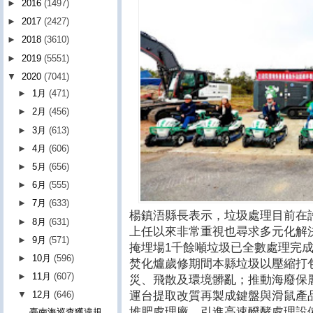
►
2016
(1497)
►
2017
(2427)
►
2018
(3610)
►
2019
(5551)
▼
2020
(7041)
►
1月
(471)
►
2月
(456)
►
3月
(613)
►
4月
(606)
►
5月
(656)
►
6月
(555)
►
7月
(633)
楊鎮浯縣長表示，垃圾處理目前在
►
8月
(631)
上任以來非常重視也尋求多元化解
►
9月
(571)
掩埋場1千餘噸垃圾已全數處理完
►
10月
(596)
焚化爐歲修期間本縣垃圾以壓縮打
►
11月
(607)
災、飛散及環境髒亂；推動海廢保
運台提取改質再製成鍵盤與滑鼠產
▼
12月
(646)
堆肥處理廠，引進高速醱酵處理設
臺南海巡查獲違規