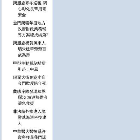
榮服處寒冬送暖 關
心彰化長輩用電
安全
金門榮獲年度地方
政府財政業務輔
導方案總成績第2
榮服處祝賀屏東人
瑞朱建華爺爺百
歲嵩壽
甲型主動脈剝離所
引起：中風
陽翟大街創意小店
金門歡度跨年夜
蘭嶼岸際發現鯨豚
擱淺 海巡無畏浪
濤急救援
非法航外接應入境
難逃海巡科技逮
人
中華醫大醫技系許
宸寧獲花蓮門諾