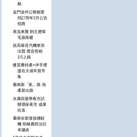
舶
金門首件公辦都更
預訂明年2月公告
招商
寒流來襲 飼主應幫
毛孩保暖
抓高噪音汽機車添
法寶 聲音照相
1/1上路
優質農特產×伴手禮
盡在大成年貨市
集
臺南新「虱」路 漁
產新出路
永康區復華夜市試
辦環保夜市 成果
欣喜
臺南全面發放捕蚊
機 助豬農防治日
本腦炎