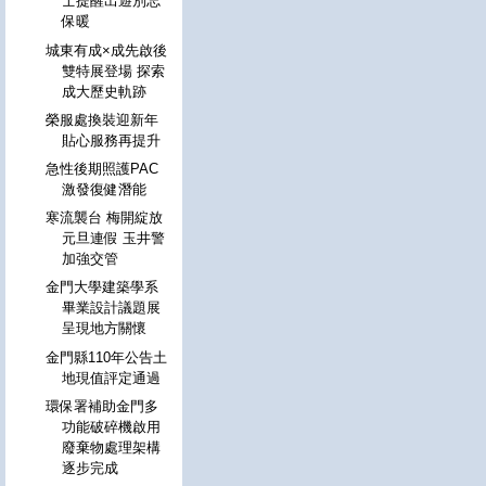
士提醒出遊別忘
保暖
城東有成×成先啟後
雙特展登場 探索
成大歷史軌跡
榮服處換裝迎新年
貼心服務再提升
急性後期照護PAC
激發復健潛能
寒流襲台 梅開綻放
元旦連假 玉井警
加強交管
金門大學建築學系
畢業設計議題展
呈現地方關懷
金門縣110年公告土
地現值評定通過
環保署補助金門多
功能破碎機啟用
廢棄物處理架構
逐步完成