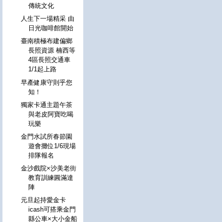
傳統文化
人生下一場精采 由
日光咖啡館開始
臺南積極布建偏鄉
長照資源 楠西等
4區長照交通車
1/1起上路
早產健康守則乎您
知！
獨家卡通主題午茶
與老皮阿寶吃喝
玩樂
金門水試所春節園
遊會攤位1/6現場
排隊報名
金沙戲院×沙美老街
教育訓練圓滿達
陣
元旦起持愛金卡
icash可搭乘金門
縣公車×大小金船