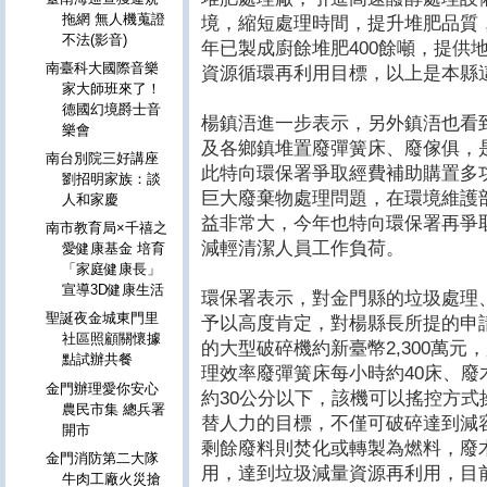
拖網 無人機蒐證
境，縮短處理時間，提升堆肥品質
不法(影音)
年已製成廚餘堆肥400餘噸，提供
南臺科大國際音樂
資源循環再利用目標，以上是本縣
家大師班來了！
德國幻境爵士音
楊鎮浯進一步表示，另外鎮浯也看
樂會
及各鄉鎮堆置廢彈簧床、廢傢俱，
南台別院三好講座
此特向環保署爭取經費補助購置多
劉招明家族：談
巨大廢棄物處理問題，在環境維護
人和家慶
益非常大，今年也特向環保署再爭
南市教育局×千禧之
減輕清潔人員工作負荷。
愛健康基金 培育
「家庭健康長」
宣導3D健康生活
環保署表示，對金門縣的垃圾處理
聖誕夜金城東門里
予以高度肯定，對楊縣長所提的申
社區照顧關懷據
的大型破碎機約新臺幣2,300萬
點試辦共餐
理效率廢彈簧床每小時約40床、廢
金門辦理愛你安心
約30公分以下，該機可以搖控方
農民市集 總兵署
替人力的目標，不僅可破碎達到減
開市
剩餘廢料則焚化或轉製為燃料，廢
金門消防第二大隊
用，達到垃圾減量資源再利用，目前
牛肉工廠火災搶