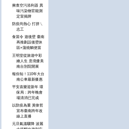
揪查空污添利器 異
味污染物官能測
定室揭牌
防疫尚熱心 打拼ㄟ
志工
食當令 遊後壁 臺南
再推劃設後壁休
區×蒲燒鯛便當
王明堂從旅遊中彩
繪人生 意境優美
南台別院開展
報你知！110年大台
南公車最新優惠
平安喜樂迎新年 環
保局：跨年晚會
場清消已完成
以防疫為重 黃偉哲
宣布臺南跨年改
線上直播
元旦氣溫驟降 波麗