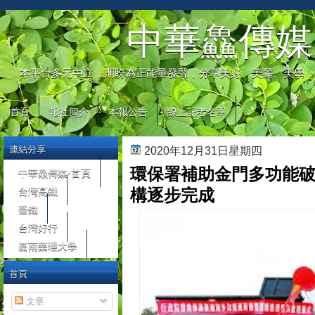
automaty do gier
中華鱻傳媒
本平台多元中立，期盼為正能量發聲，分享美好、美麗、美學，
首頁
報社簡介
本報公告
線上記者名單
連結分享
2020年12月31日星期四
環保署補助金門多功能破
中華鱻傳媒-首頁
台灣高鐵
構逐步完成
臺鐵
台灣好行
嘉南藥理大學
首頁
文章