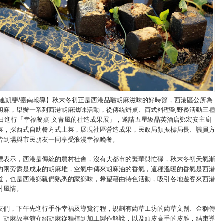
/連凱斐/臺南報導】秋末冬初正是西港品嚐胡麻滋味的好時節，西港區公所為
胡麻，舉辦一系列西港胡麻滋味活動，從傳統辦桌、西式料理到野餐活動三種
26日進行「幸福餐桌-文青風的社造成果展」，邀請五星級晶英酒店鄭宏安主廚
菜，採西式自助餐方式上菜，展現社區營造成果，民政局顏振標局長、議員方
皆到場與市民朋友一同享受浪漫幸福晚餐。
標表示，西港是傳統的農村社會，沒有大都市的繁華與忙碌，秋末冬初天氣漸
的兩旁盡是成束的胡麻堆，空氣中傳來胡麻油的香氣，這種溫暖的香氣是西港
道，也是西港鄉親們熟悉的家鄉味，希望藉由特色活動，吸引各地遊客來西港
村風情。
友們，下午先進行手作幸福及導覽行程，規劃有藺草工坊的藺草文創、金獅傳
、胡麻故事館介紹胡麻從種植到加工製作解說，以及頑皮高手的皮雕，結束導