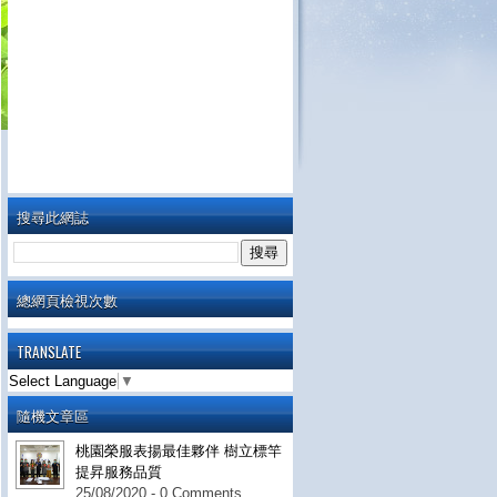
搜尋此網誌
總網頁檢視次數
TRANSLATE
Select Language
▼
隨機文章區
桃園榮服表揚最佳夥伴 樹立標竿
提昇服務品質
25/08/2020 - 0 Comments