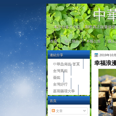
automaty do gier
中
本平台多元中立，期盼為正能量發聲
首頁
報社簡介
本報公告
線上
連結分享
2019年10
幸福浪
中華鱻傳媒-首頁
台灣高鐵
臺鐵
台灣好行
嘉南藥理大學
首頁
文章