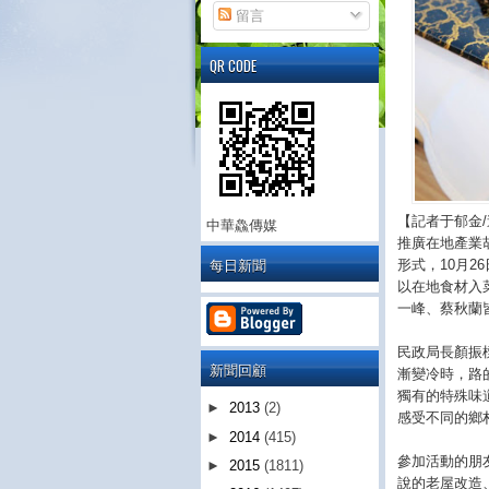
留言
QR CODE
【記者于郁金
中華鱻傳媒
推廣在地產業
每日新聞
形式，10月
以在地食材入
一峰、蔡秋蘭
民政局長顏振
新聞回顧
漸變冷時，路
獨有的特殊味
►
2013
(2)
感受不同的鄉
►
2014
(415)
參加活動的朋
►
2015
(1811)
說的老屋改造