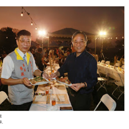
業
麻
,