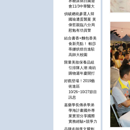
界糖尿病日園遊
會11/3中華醫大
偵破總統參選人韓
國瑜遭蛋襲案 黃
偉哲親臨六分局
慰勉有功員警
結合書香×麵包香美
食新亮點！ 帕莎
蒂娜烘焙坊進駐
高師大校園
限量美妝保養品組
引排隊人潮 南紡
購物週年慶開打
好戲登場！2019藝
術進區
10/26~10/27節目
訊息
嘉藥學長傳承學弟
學海計畫國外專
業實習分享國際
實務經驗×競爭力
品牌名師李文耀創