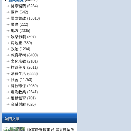
⇢
健康醫藥
(6234)
⇢
兩岸
(642)
⇢
國防警政
(15313)
⇢
國際
(222)
⇢
地方
(2035)
⇢
娛樂影劇
(807)
⇢
房地產
(689)
⇢
政治
(1294)
⇢
教育學術
(8400)
⇢
文化宗教
(2101)
⇢
旅遊美食
(2611)
⇢
消費生活
(6338)
⇢
社會
(11753)
⇢
科技環保
(2089)
⇢
農漁牧業
(2541)
⇢
運動體育
(701)
⇢
金融財經
(826)
熱門文章
嘹亮歌聲展軍威 屏東縣後備