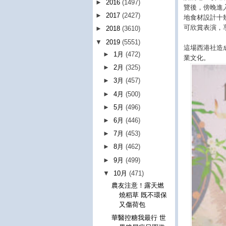
►
2016
(1497)
覽後，傍晚進
►
2017
(2427)
地食材設計十
可欣賞表演，
►
2018
(3610)
▼
2019
(5551)
這場西港社造
►
1月
(472)
業文化。
►
2月
(325)
►
3月
(457)
►
4月
(500)
►
5月
(496)
►
6月
(446)
►
7月
(453)
►
8月
(462)
►
9月
(499)
▼
10月
(471)
農友注意！露天燃
燒稻草 既不環保
又傷荷包
華醫控糖我最行 世