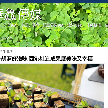
華鱻傳媒
，分享美好、美麗、美學，讓世界更美好！版權所有，非經授權，
記者名單
月27日星期日
漫胡麻好滋味 西港社造成果展美味又幸福