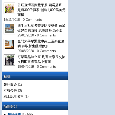
首屆臺灣國際蔬果展 圓滿落幕
超過300位買家 創造1,800萬美元
商機
15/11/2016 - 0 Comments
衛生局視察各醫院防疫整備 民眾
做好自我防護 武漢肺炎勿恐慌
25/01/2020 - 0 Comments
金門大學舉辦北中南三區新生說
明 錄取新生踴躍參加
25/08/2020 - 0 Comments
打擊毒品無空窗 刑警大隊長交接
次日即破獲毒品中盤商
18/04/2019 - 0 Comments
標籤
報社簡介
(1)
本報公告
(3)
線上記者名單
(1)
新聞分類
▼
新聞總覽
(64596)