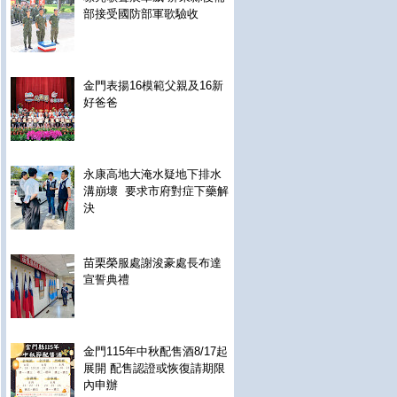
部接受國防部軍歌驗收
金門表揚16模範父親及16新
好爸爸
永康高地大淹水疑地下排水
溝崩壞 要求市府對症下藥解
決
苗栗榮服處謝浚豪處長布達
宣誓典禮
金門115年中秋配售酒8/17起
展開 配售認證或恢復請期限
內申辦