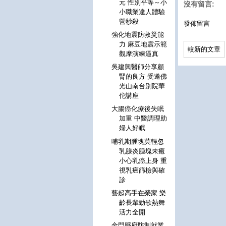
元 性別平等～小
沒有留言:
小職業達人體驗
營秒殺
發佈留言
強化地震防救災能
力 麻豆地震示範
較新的文章
觀摩演練逼真
吳建興醫師分享顧
腎的良方 受邀佛
光山南台別院華
佗講座
大腸癌化療後失眠
加重 中醫調理助
婦人好眠
哺乳期腫塊莫輕忽
乳腺炎腫塊未癒
小心乳癌上身 重
視乳癌篩檢與確
診
藝起高手在榮家 樂
齡長輩勁歌熱舞
活力全開
金門縣府防制就業