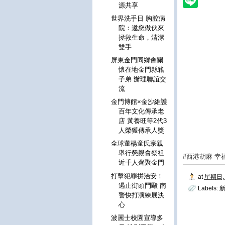
源共享
世界洗手日 胸腔病
院：邀您做伙來
拯救生命，清潔
雙手
屏東金門同鄉會關
懷在地金門縣籍
子弟 辦理聯誼交
流
金門博館×金沙維護
百年文化傳承老
店 黃養旺等2代3
人榮獲傳承人獎
全球董楊童氏宗親
舉行懇親會祭祖
#西港胡麻 
近千人齊聚金門
打擊犯罪拼治安！
at
星期日, 
遏止街頭鬥毆 南
Labels:
警快打演練展決
心
波麗士校園宣導多