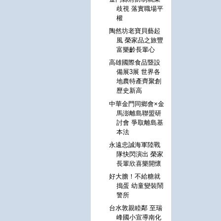
歧視 落實職場平
權
陶然坊老寶貝藝起
風 榮家品之旅豐
富樂齡長輩心
高雄國際食品暨設
備展3展 世界各
地農特產齊聚創
歷史新高
中華金門同鄉會×金
馬澎離島聯盟研
討會 爭取離島基
本法
永遠忠誠海軍陸戰
隊快閃演出 榮家
長輩欣喜樂開懷
好大膽！不給糖就
搗蛋 幼童變裝鬧
警所
台水敦親睦鄰 至瑞
峰國小宣導南化