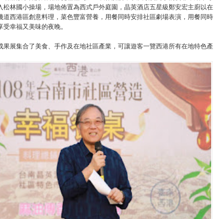
入松林國小操場，場地佈置為西式戶外庭園，晶英酒店五星級鄭安宏主廚以在
幾道西港區創意料理，菜色豐富營養，用餐同時安排社區劇場表演，用餐同時
享受幸福又美味的夜晚。
成果展集合了美食、手作及在地社區產業，可讓遊客一覽西港所有在地特色產