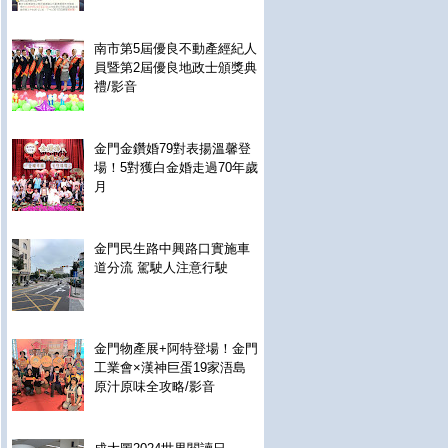
南市第5屆優良不動產經紀人
員暨第2屆優良地政士頒獎典
禮/影音
金門金鑽婚79對表揚溫馨登
場！5對獲白金婚走過70年歲
月
金門民生路中興路口實施車
道分流 駕駛人注意行駛
金門物產展+阿特登場！金門
工業會×漢神巨蛋19家浯島
原汁原味全攻略/影音