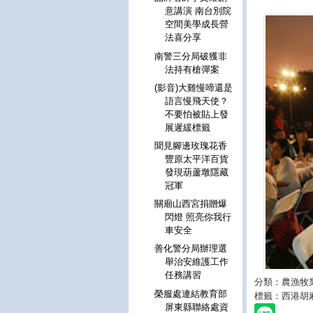
意講演 南台別院
空間美學成長營
法喜分享
南警三分局破獲非
法持有槍彈案
(影音)大雞慢啼還是
語言慢飛天使？
不要怕被貼上發
展遲緩標籤
聞見腳邊玫瑰花香
豐原太平洋百貨
發現葫蘆墩隱藏
冠軍
關廟山西宮捐贈爆
閃燈 照亮你我行
車安全
善化警分局辦理選
舉治安維護工作
任務講習
分類：農漁牧
榮服處連結教育部
標籤：西港胡
屏東縣聯絡處資