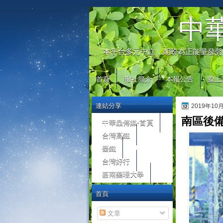
automaty do gier
中
本平台多元中立，期盼為正能量發聲
首頁
報社簡介
本報公告
線上
連結分享
2019年10
南區後
中華鱻傳媒-首頁
台灣高鐵
臺鐵
台灣好行
嘉南藥理大學
首頁
文章