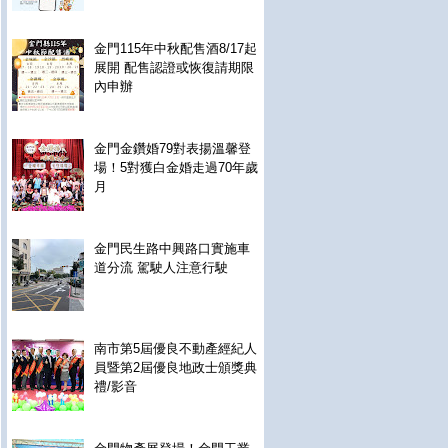
金門115年中秋配售酒8/17起
展開 配售認證或恢復請期限
內申辦
金門金鑽婚79對表揚溫馨登
場！5對獲白金婚走過70年歲
月
金門民生路中興路口實施車
道分流 駕駛人注意行駛
南市第5屆優良不動產經紀人
員暨第2屆優良地政士頒獎典
禮/影音