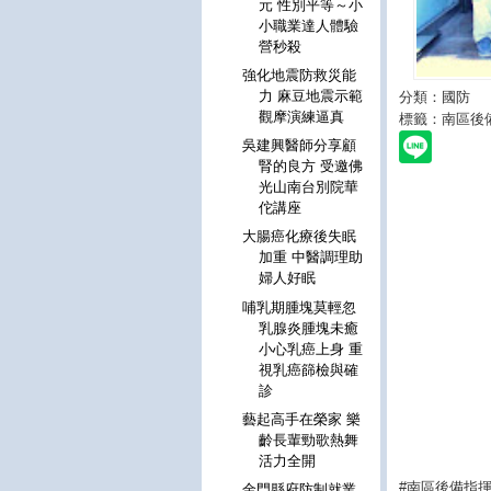
元 性別平等～小
小職業達人體驗
營秒殺
強化地震防救災能
力 麻豆地震示範
分類：國防
觀摩演練逼真
標籤：南區後
吳建興醫師分享顧
腎的良方 受邀佛
光山南台別院華
佗講座
大腸癌化療後失眠
加重 中醫調理助
婦人好眠
哺乳期腫塊莫輕忽
乳腺炎腫塊未癒
小心乳癌上身 重
視乳癌篩檢與確
診
藝起高手在榮家 樂
齡長輩勁歌熱舞
活力全開
#南區後備指
金門縣府防制就業