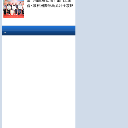
金門物產展登場！金門工業
會×漢神洲際浯島原汁全攻略
..