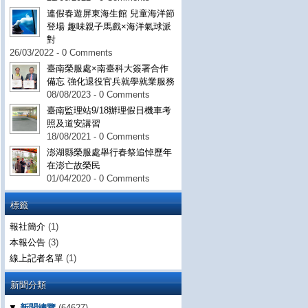
連假春遊屏東海生館 兒童海洋節
登場 趣味親子馬戲×海洋氣球派
對
26/03/2022 - 0 Comments
臺南榮服處×南臺科大簽署合作
備忘 強化退役官兵就學就業服務
08/08/2023 - 0 Comments
臺南監理站9/18辦理假日機車考
照及道安講習
18/08/2021 - 0 Comments
澎湖縣榮服處舉行春祭追悼歷年
在澎亡故榮民
01/04/2020 - 0 Comments
標籤
報社簡介
(1)
本報公告
(3)
線上記者名單
(1)
新聞分類
▼
新聞總覽
(64627)