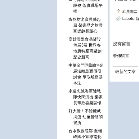
歧視 落實職場平
權
at
星期二, 
Labels:
陶然坊老寶貝藝起
風 榮家品之旅豐
富樂齡長輩心
高雄國際食品暨設
沒有留言:
備展3展 世界各
地農特產齊聚創
發佈留言
歷史新高
中華金門同鄉會×金
馬澎離島聯盟研
較新的文章
討會 爭取離島基
本法
永遠忠誠海軍陸戰
隊快閃演出 榮家
長輩欣喜樂開懷
好大膽！不給糖就
搗蛋 幼童變裝鬧
警所
台水敦親睦鄰 至瑞
峰國小宣導南化