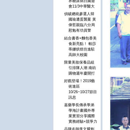
界糖尿病日園遊
會11/3中華醫大
偵破總統參選人韓
國瑜遭蛋襲案 黃
偉哲親臨六分局
慰勉有功員警
結合書香×麵包香美
食新亮點！ 帕莎
蒂娜烘焙坊進駐
高師大校園
限量美妝保養品組
引排隊人潮 南紡
購物週年慶開打
好戲登場！2019藝
術進區
10/26~10/27節目
訊息
嘉藥學長傳承學弟
學海計畫國外專
業實習分享國際
實務經驗×競爭力
品牌名師李文耀創