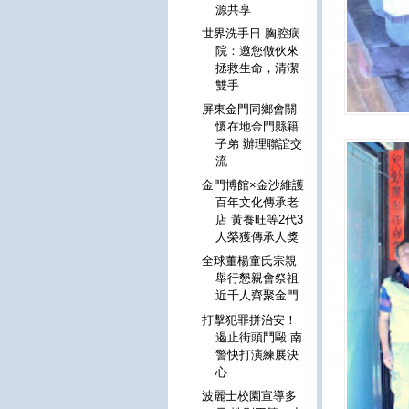
源共享
世界洗手日 胸腔病
院：邀您做伙來
拯救生命，清潔
雙手
屏東金門同鄉會關
懷在地金門縣籍
子弟 辦理聯誼交
流
金門博館×金沙維護
百年文化傳承老
店 黃養旺等2代3
人榮獲傳承人獎
全球董楊童氏宗親
舉行懇親會祭祖
近千人齊聚金門
打擊犯罪拼治安！
遏止街頭鬥毆 南
警快打演練展決
心
波麗士校園宣導多