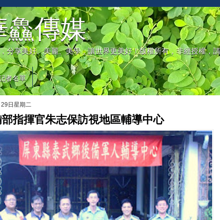
華鱻傳媒
，分享美好、美麗、美學，讓世界更美好！版權所有，非經授權，
記者名單
月29日星期二
備部指揮官朱志保訪視地區輔導中心