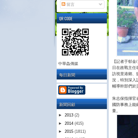
留言
QR CODE
【記者于郁金
中華鱻傳媒
日在政戰主任
訪視里港鄉、
每日新聞
況，特別深入
輔導幹部們於
朱志保指揮官
新聞回顧
國防事務上能
量。
►
2013
(2)
►
2014
(415)
►
2015
(1811)