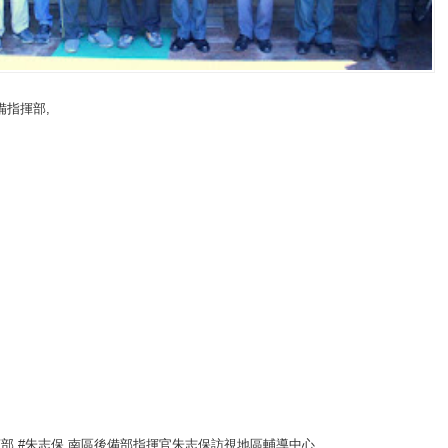
備指揮部
,
揮部 #朱志保 南區後備部指揮官朱志保訪視地區輔導中心