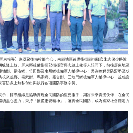
/屏東報導】為凝聚後備幹部向心，南部地區後備指揮部指揮官朱志保少將近
胡毓隆上校、屏東縣後備指揮部指揮官邱志健上校等人陪同下，前往屏東地區
鹽埔鄉、麟洛鄉、竹田鄉及南州鄉後備軍人輔導中心；另為瞭解災防潛勢區狀
訪視來義鄉、泰武鄉、瑪家鄉、霧台鄉、三地門鄉後備軍人輔導中心，並感謝
災害防救上無私付出與執行各項國防事務辛勞。
表示，輔導組織是協助實現全民國防的重要推手，期許未來青溪伙伴，在全民
繼續盡心盡力，秉持「後備忠愛精神」，落實全民國防，成為國家社會穩定力