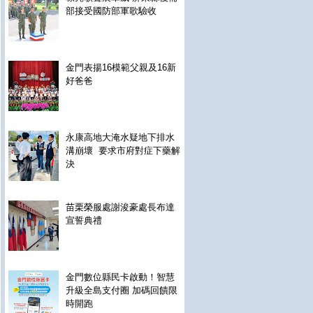
部接受國防部軍歌驗收
金門表揚16模範父親及16新
好爸爸
永康高地大淹水疑地下排水
溝崩壞 要求市府對症下藥解
決
苗栗榮服處謝浚豪處長布達
宣誓典禮
金門數位縣民卡啟動！智慧
升級全島支付圈 加碼回饋限
時開跑