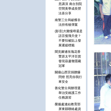
意講演 南台別院
空間美學成長營
法喜分享
南警三分局破獲非
法持有槍彈案
(影音)大雞慢啼還是
語言慢飛天使？
不要怕被貼上發
展遲緩標籤
聞見腳邊玫瑰花香
豐原太平洋百貨
發現葫蘆墩隱藏
冠軍
關廟山西宮捐贈爆
閃燈 照亮你我行
車安全
善化警分局辦理選
舉治安維護工作
任務講習
榮服處連結教育部
屏東縣聯絡處資