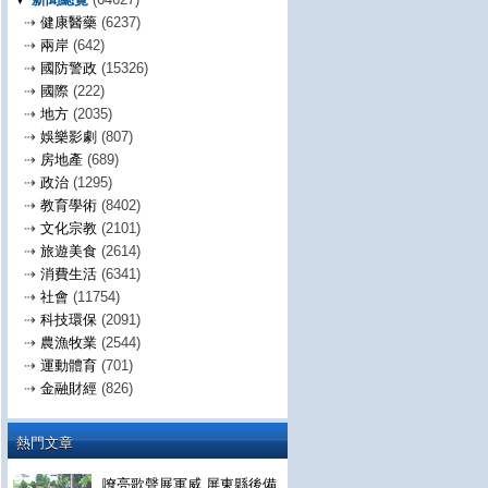
⇢
健康醫藥
(6237)
⇢
兩岸
(642)
⇢
國防警政
(15326)
⇢
國際
(222)
⇢
地方
(2035)
⇢
娛樂影劇
(807)
⇢
房地產
(689)
⇢
政治
(1295)
⇢
教育學術
(8402)
⇢
文化宗教
(2101)
⇢
旅遊美食
(2614)
⇢
消費生活
(6341)
⇢
社會
(11754)
⇢
科技環保
(2091)
⇢
農漁牧業
(2544)
⇢
運動體育
(701)
⇢
金融財經
(826)
熱門文章
嘹亮歌聲展軍威 屏東縣後備