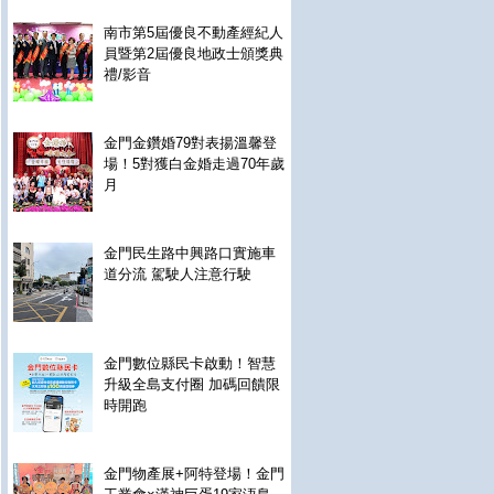
南市第5屆優良不動產經紀人
員暨第2屆優良地政士頒獎典
禮/影音
金門金鑽婚79對表揚溫馨登
場！5對獲白金婚走過70年歲
月
金門民生路中興路口實施車
道分流 駕駛人注意行駛
金門數位縣民卡啟動！智慧
升級全島支付圈 加碼回饋限
時開跑
金門物產展+阿特登場！金門