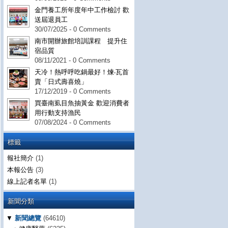
金門養工所年度年中工作檢討 歡
送屆退員工
30/07/2025 - 0 Comments
南市開辦旅館培訓課程 提升住
宿品質
08/11/2021 - 0 Comments
天冷！熱呼呼吃鍋最好！煉‧瓦首
賣「日式壽喜燒」
17/12/2019 - 0 Comments
買臺南虱目魚抽黃金 歡迎消費者
用行動支持漁民
07/08/2024 - 0 Comments
標籤
報社簡介
(1)
本報公告
(3)
線上記者名單
(1)
新聞分類
▼
新聞總覽
(64610)