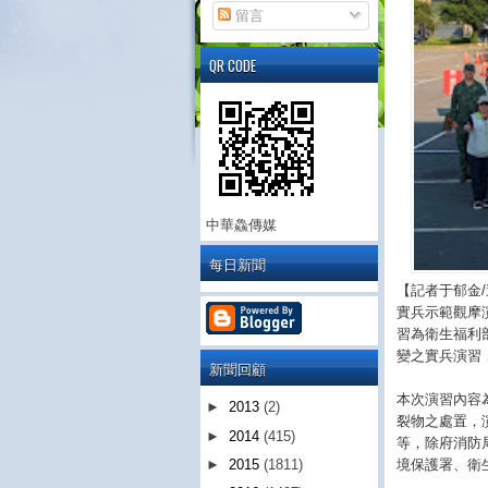
留言
QR CODE
中華鱻傳媒
每日新聞
【記者于郁金
實兵示範觀摩演
習為衛生福利
變之實兵演習
新聞回顧
本次演習內容
►
2013
(2)
裂物之處置，
►
2014
(415)
等，除府消防
境保護署、衛
►
2015
(1811)