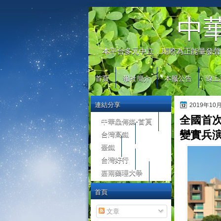
automaty do gier
中
本平台多元中立，期盼為正能量發聲
首頁
報社簡介
本報公告
線上
連結分享
2019年10
全國首
中華鱻傳媒-首頁
台灣高鐵
變實兵演
臺鐵
台灣好行
嘉南藥理大學
首頁
文章