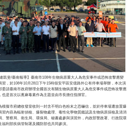
/連凱斐/臺南報導】臺南市108年生物病原重大人為危安事件或恐怖攻擊應變
習，於108年10月28日下午15時假安平區安億路外公有停車場舉辦，本次演
部委請臺南市政府辦理全國首次有關生物病原重大人為危安事件或恐怖攻擊應
，也是首次以蓖麻毒素作為主題並由市長擔任指揮官。
為模擬市府總收發室收到一封含不明白色粉末之恐嚇信，並於停車場遭放置爆
演習內容為輻射偵檢、爆裂物處理、毒性化學物質鑑認及生物病原採檢及清消
局、警察局、衛生局、環保局、秘書處參與演習外，內政部警政署、行政院環
生福利部疾病管制署及國防部也共同參演。