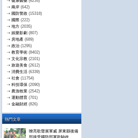
⇢
健康醫藥
(6235)
⇢
兩岸
(642)
⇢
國防警政
(15318)
⇢
國際
(222)
⇢
地方
(2035)
⇢
娛樂影劇
(807)
⇢
房地產
(689)
⇢
政治
(1295)
⇢
教育學術
(8402)
⇢
文化宗教
(2101)
⇢
旅遊美食
(2612)
⇢
消費生活
(6339)
⇢
社會
(11754)
⇢
科技環保
(2090)
⇢
農漁牧業
(2542)
⇢
運動體育
(701)
⇢
金融財經
(826)
熱門文章
嘹亮歌聲展軍威 屏東縣後備
部接受國防部軍歌驗收