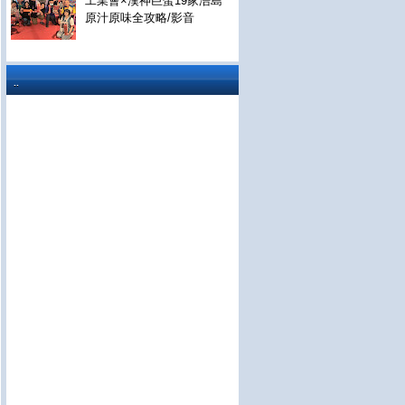
工業會×漢神巨蛋19家浯島
原汁原味全攻略/影音
..