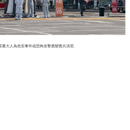
原重大人為危安事件或恐怖攻擊應變實兵演習
,