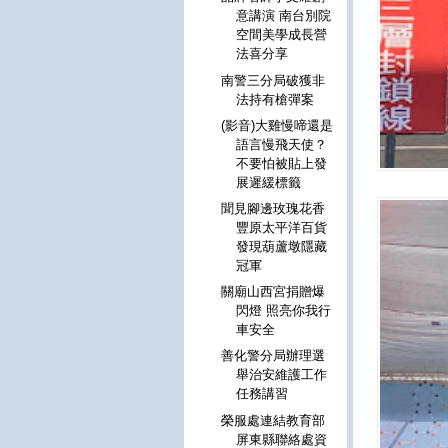
意講演 南台別院
空間美學成長營
法喜分享
南警三分局破獲非
法持有槍彈案
(影音)大雞慢啼還是
語言慢飛天使？
不要怕被貼上發
展遲緩標籤
聞見腳邊玫瑰花香
豐原太平洋百貨
發現葫蘆墩隱藏
冠軍
關廟山西宮捐贈爆
閃燈 照亮你我行
車安全
善化警分局辦理選
舉治安維護工作
任務講習
榮服處連結教育部
屏東縣聯絡處資