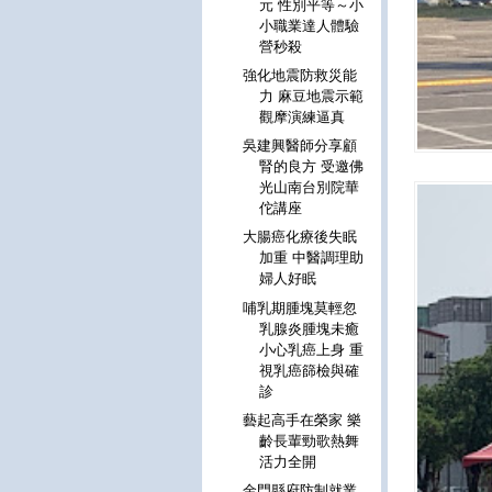
元 性別平等～小
小職業達人體驗
營秒殺
強化地震防救災能
力 麻豆地震示範
觀摩演練逼真
吳建興醫師分享顧
腎的良方 受邀佛
光山南台別院華
佗講座
大腸癌化療後失眠
加重 中醫調理助
婦人好眠
哺乳期腫塊莫輕忽
乳腺炎腫塊未癒
小心乳癌上身 重
視乳癌篩檢與確
診
藝起高手在榮家 樂
齡長輩勁歌熱舞
活力全開
金門縣府防制就業