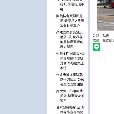
歧視 落實職場平
權
陶然坊老寶貝藝起
風 榮家品之旅豐
富樂齡長輩心
高雄國際食品暨設
分類：社會
備展3展 世界各
標籤：生物病
地農特產齊聚創
歷史新高
中華金門同鄉會×金
馬澎離島聯盟研
討會 爭取離島基
本法
永遠忠誠海軍陸戰
隊快閃演出 榮家
長輩欣喜樂開懷
好大膽！不給糖就
搗蛋 幼童變裝鬧
警所
台水敦親睦鄰 至瑞
峰國小宣導南化