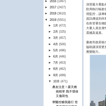
►
2016
(1497)
演習最大看點
►
2017
(2427)
防局執行輻射
►
2018
(3610)
境監控，該車
資訊傳送到作
▼
2019
(5551)
在疾管署生物
►
1月
(472)
大量人員全身
►
2月
(325)
震撼及逼真。
►
3月
(457)
臺南市政府衛
►
4月
(500)
協助讓演習更
►
5月
(496)
應變能力。
►
6月
(446)
►
7月
(453)
►
8月
(462)
►
9月
(499)
▼
10月
(471)
農友注意！露天燃
燒稻草 既不環保
又傷荷包
華醫控糖我最行 世