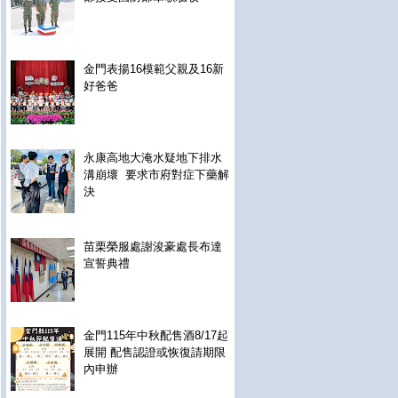
金門表揚16模範父親及16新
好爸爸
永康高地大淹水疑地下排水
溝崩壞 要求市府對症下藥解
決
苗栗榮服處謝浚豪處長布達
宣誓典禮
金門115年中秋配售酒8/17起
展開 配售認證或恢復請期限
內申辦