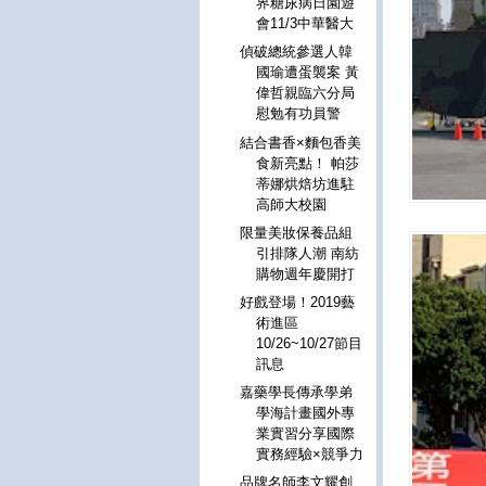
界糖尿病日園遊
會11/3中華醫大
偵破總統參選人韓
國瑜遭蛋襲案 黃
偉哲親臨六分局
慰勉有功員警
結合書香×麵包香美
食新亮點！ 帕莎
蒂娜烘焙坊進駐
高師大校園
限量美妝保養品組
引排隊人潮 南紡
購物週年慶開打
好戲登場！2019藝
術進區
10/26~10/27節目
訊息
嘉藥學長傳承學弟
學海計畫國外專
業實習分享國際
實務經驗×競爭力
品牌名師李文耀創