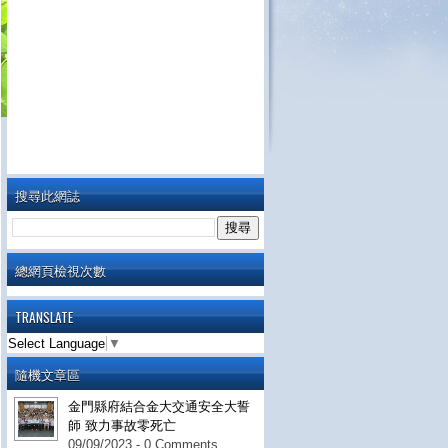
搜尋此網誌
總網頁檢視次數
TRANSLATE
Select Language
▼
隨機文章區
金門縣府結合金大交通安全大誓
師 致力事故零死亡
09/09/2023 - 0 Comments