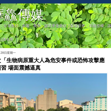
華鱻傳媒
，分享美好、美麗、美學，讓世界更美好！版權所有，非經授權，
記者名單
月28日星期一
次「生物病原重大人為危安事件或恐怖攻擊應
習 場面震撼逼真