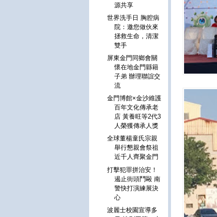
源共享
世界洗手日 胸腔病
院：邀您做伙來
拯救生命，清潔
雙手
屏東金門同鄉會關
懷在地金門縣籍
子弟 辦理聯誼交
流
金門博館×金沙維護
百年文化傳承老
店 黃養旺等2代3
人榮獲傳承人獎
全球董楊童氏宗親
舉行懇親會祭祖
近千人齊聚金門
打擊犯罪拼治安！
遏止街頭鬥毆 南
警快打演練展決
心
波麗士校園宣導多