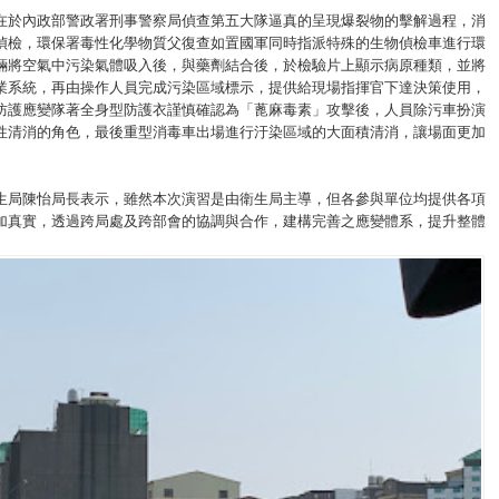
在於內政部警政署刑事警察局偵查第五大隊逼真的呈現爆裂物的擊解過程，消
偵檢，環保署毒性化學物質父復查如置國軍同時指派特殊的生物偵檢車進行環
輛將空氣中污染氣體吸入後，與藥劑結合後，於檢驗片上顯示病原種類，並將
業系統，再由操作人員完成污染區域標示，提供給現場指揮官下達決策使用，
防護應變隊著全身型防護衣謹慎確認為「蓖麻毒素」攻擊後，人員除污車扮演
性清消的角色，最後重型消毒車出場進行汙染區域的大面積清消，讓場面更加
生局陳怡局長表示，雖然本次演習是由衛生局主導，但各參與單位均提供各項
加真實，透過跨局處及跨部會的協調與合作，建構完善之應變體系，提升整體