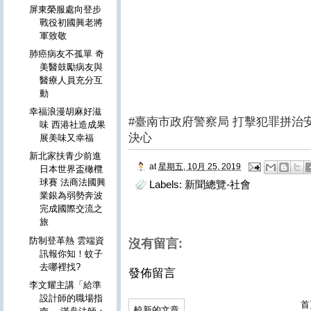
屏東榮服處向登步
戰役初國興老將
軍致敬
肺癌病友不孤單 奇
美醫鼓勵病友與
醫療人員充分互
動
幸福浪漫胡麻好滋
#臺南市政府警察局 打擊犯罪拼治
味 西港社造成果
決心
展美味又幸福
新北家扶青少前進
at
星期五, 10月 25, 2019
日本世界盃橄欖
球賽 法商法國興
Labels:
新聞總覽-社會
業銀為弱勢奔波
完成國際交流之
旅
防制登革熱 雲端資
沒有留言:
訊報你知！蚊子
去哪裡找?
發佈留言
李文耀主講「給準
設計師的職場指
首
較新的文章