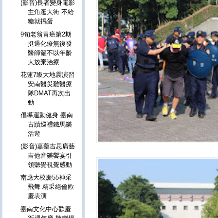
(影音)長者變身電影
主角逛大街 不給
糖就搗蛋
9旬老翁胃癌第2期
挺過化療無復發
醫師籲不以年齡
大放棄治療
花蓮7級大地震演習
安南醫災難醫療
隊DMAT再次出
動
倡導運動健身 臺南
古蹟巡禮鐵馬樂
活遊
(影音)嘉藥吉思廣藝
吉他音樂饗宴引
領聽覺視覺感動
南應大校慶55神采
飛舞 精采絕倫歡
慶表演
臺南文化中心歡慶