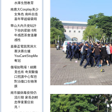
水庫生態教育
南應大Cosplay美少
女角色 南科自造
嘉年華超級吸睛
華山大內天使站許
下你的星願 8周
年感恩茶會溫馨
感性
嘉藥盃電競黑洞大
賽決賽出爐
YouCantStopMe
奪冠
傷場如戰場！細菌
竟也有 奇美醫傷
口照護中心幫您
對治傷口生物薄
膜
南市腸病毒疫情仍
流行期 家長勿輕
忽學童重症前
兆！