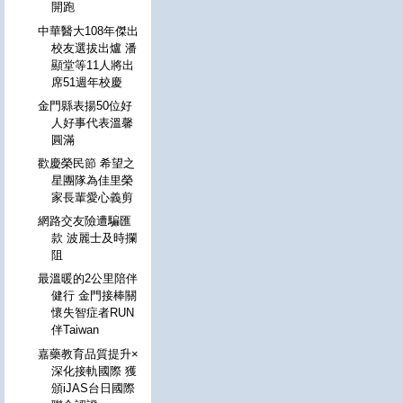
開跑
中華醫大108年傑出
校友選拔出爐 潘
顯堂等11人將出
席51週年校慶
金門縣表揚50位好
人好事代表溫馨
圓滿
歡慶榮民節 希望之
星團隊為佳里榮
家長輩愛心義剪
網路交友險遭騙匯
款 波麗士及時攔
阻
最溫暖的2公里陪伴
健行 金門接棒關
懷失智症者RUN
伴Taiwan
嘉藥教育品質提升×
深化接軌國際 獲
頒iJAS台日國際