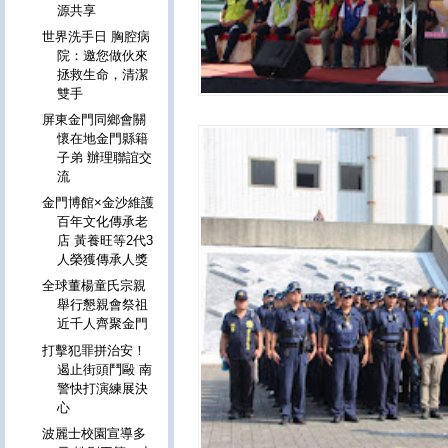
源共享
世界洗手日 胸腔病
院：邀您做伙來
拯救生命，清潔
雙手
屏東金門同鄉會關
懷在地金門縣籍
子弟 辦理聯誼交
流
金門博館×金沙維護
百年文化傳承老
店 黃養旺等2代3
人榮獲傳承人獎
全球董楊童氏宗親
舉行懇親會祭祖
近千人齊聚金門
打擊犯罪拼治安！
遏止街頭鬥毆 南
警快打演練展決
心
波麗士校園宣導多