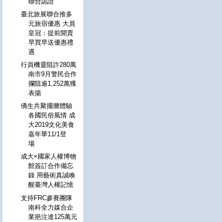
聯合認證
臺北旅展聯合推多
元旅宿優惠 大員
皇冠：提前開賣
早買早送優惠禮
遇
行員機靈阻詐280萬
南市9月警民合作
攔阻逾1,252萬獲
表揚
僑生共聚擺攤體驗
各國民俗風情 成
大2019文化美食
嘉年華11/1登
場
成大×國家人權博物
館簽訂合作備忘
錄 用藝術真誠喚
醒臺灣人權記憶
支持FRC參賽團隊
南科全力媒合企
業挹注達125萬元