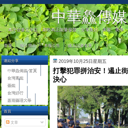
automaty do gier
中華鱻傳媒
本平台多元中立，期盼為正能量發聲，分享美好、美麗、美學，
首頁
報社簡介
本報公告
線上記者名單
連結分享
2019年10月25日星期五
打擊犯罪拼治安！遏止街
中華鱻傳媒-首頁
台灣高鐵
決心
臺鐵
台灣好行
嘉南藥理大學
首頁
文章