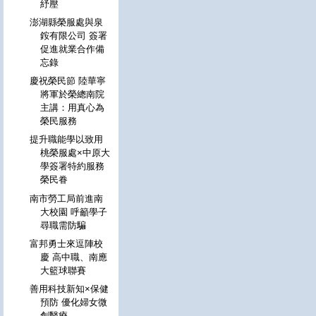
紓壓
澎湖縣榮服處與泉
銨有限公司 簽署
促進就業合作備
忘錄
慶祝榮民節 陸華寧
將軍於榮總南院
主講：用真心為
榮民服務
提升職能學以致用
桃榮服處×中原大
學簽署特約服務
榮民眷
南市勞工局前進南
大校園 呼籲學子
尋職需防騙
富邦勇士來逗陣校
慶 高中職、南應
大籃球聯賽
善用科技新知×保健
預防 優化婦女微
創醫療