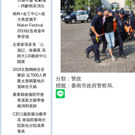
35週年慶 敬劇場
～跨齡精采演出
南科×金工中心×成
大再度攜手
Maker Festival
2019自造者嘉年
華登場
企業家張富美「心
遊記」收藏展 高
師大116藝術中心
開展
2019太魯閣峽谷音
樂節 近7000人齊
分類：警政
聚太魯閣臺地共
標籤：臺南市政府警察局
,
賞峽谷天籟
臺東縣後備部拜會
青溪新文藝學會
楊鴻明老師
C肝口服新藥治癒率
高 衛福部臺南分
院新化分院成果
發表