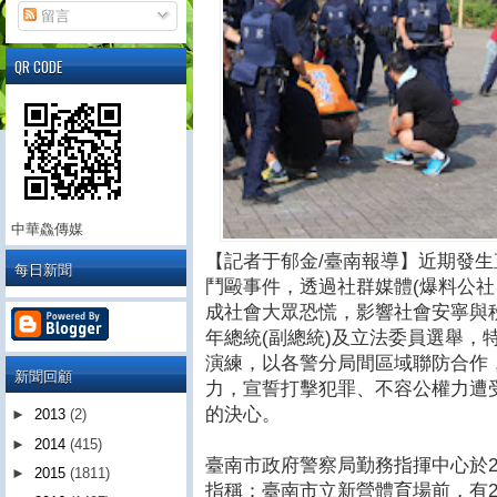
留言
QR CODE
中華鱻傳媒
【記者于郁金/臺南報導】近期發
每日新聞
鬥毆事件，透過社群媒體(爆料公社
成社會大眾恐慌，影響社會安寧與秩
年總統(副總統)及立法委員選舉，
演練，以各警分局間區域聯防合作
新聞回顧
力，宣誓打擊犯罪、不容公權力遭
的決心。
►
2013
(2)
►
2014
(415)
臺南市政府警察局勤務指揮中心於2
►
2015
(1811)
指稱：臺南市立新營體育場前，有2