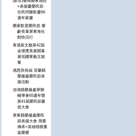
(影音)臺南榮家感恩
×表揚慶榮民節
住民同樂歡慶66
週年家慶
榮家歡度榮民節 樂
齡長輩屏東海生
館快活行
青溪新文藝第42屆
金環獎美展開幕
展現國軍藝文能
量
感恩與祝福 宜蘭縣
榮服處榮民節表
揚活動
澎湖縣榮服處舉辦
輔導會65週年暨
第41屆榮民節慶
祝大會
屏東縣榮服處榮民
節表揚大會 用愛
傳承×英雄楷模重
返榮耀