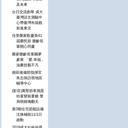
及未來
台日交流創舉 成大
臺灣語文測驗中
心帶臺灣布袋戲
前進東京
佳里榮家歡慶第41
屆榮民節 樂齡長
輩開心同慶
榮家樂齡長輩圓夢
參展 「愛.幸福」
油畫技藝不凡
南區後備部指揮官
朱志保訪視地區
輔導中心
(影音)萬聖節來搗蛋
幼童變裝要糖 警
局萌樣嗨翻天
第3期住宅節能設備
汰換補助11/1日
啟動
2019成大社科論壇