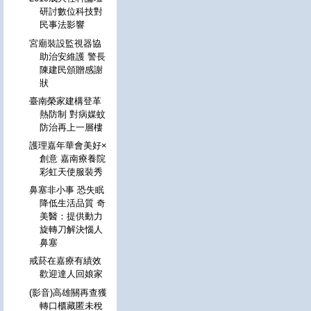
研討數位科技對
民事法影響
宮廟裝設監視器協
助治安維護 警長
陳建民頒贈感謝
狀
臺南榮家建構登革
熱防制 對病媒蚊
防治再上一層樓
護理嘉年華會美好×
創意 嘉南療養院
彩虹天使服裝秀
鼻塞非小事 恐失眠
降低生活品質 奇
美醫：提供動力
旋轉刀解決惱人
鼻塞
戒菸在嘉療有績效
歡迎達人回娘家
(影音)高雄關再查獲
轉口櫃藏匿未稅