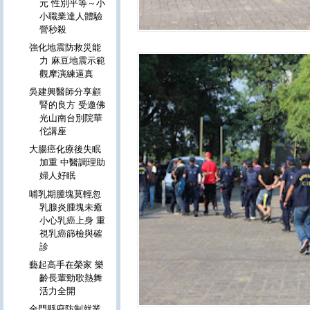
元 性別平等～小
小職業達人體驗
營秒殺
強化地震防救災能
力 麻豆地震示範
觀摩演練逼真
吳建興醫師分享顧
腎的良方 受邀佛
光山南台別院華
佗講座
大腸癌化療後失眠
加重 中醫調理助
婦人好眠
哺乳期腫塊莫輕忽
乳腺炎腫塊未癒
小心乳癌上身 重
視乳癌篩檢與確
診
藝起高手在榮家 樂
齡長輩勁歌熱舞
活力全開
金門縣府防制就業