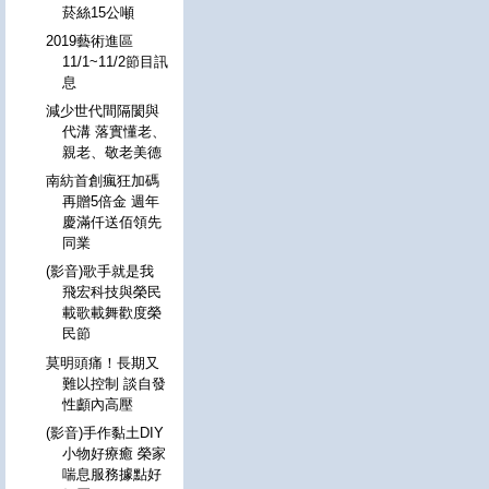
菸絲15公噸
2019藝術進區
11/1~11/2節目訊
息
減少世代間隔閡與
代溝 落實懂老、
親老、敬老美德
南紡首創瘋狂加碼
再贈5倍金 週年
慶滿仟送佰領先
同業
(影音)歌手就是我
飛宏科技與榮民
載歌載舞歡度榮
民節
莫明頭痛！長期又
難以控制 談自發
性顱內高壓
(影音)手作黏土DIY
小物好療癒 榮家
喘息服務據點好