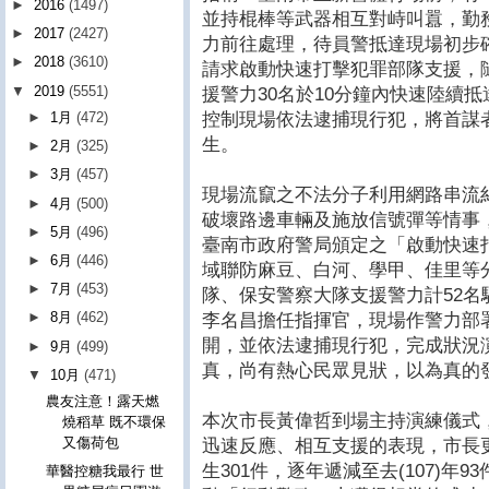
►
2016
(1497)
並持棍棒等武器相互對峙叫囂，勤
►
2017
(2427)
力前往處理，待員警抵達現場初步
►
2018
(3610)
請求啟動快速打擊犯罪部隊支援，
▼
2019
(5551)
援警力30名於10分鐘內快速陸續
控制現場依法逮捕現行犯，將首謀
►
1月
(472)
生。
►
2月
(325)
►
3月
(457)
現場流竄之不法分子利用網路串流
►
4月
(500)
破壞路邊車輛及施放信號彈等情事
►
5月
(496)
臺南市政府警局頒定之「啟動快速
►
6月
(446)
域聯防麻豆、白河、學甲、佳里等
►
7月
(453)
隊、保安警察大隊支援警力計52
►
8月
(462)
李名昌擔任指揮官，現場作警力部
開，並依法逮捕現行犯，完成狀況
►
9月
(499)
真，尚有熱心民眾見狀，以為真的
▼
10月
(471)
農友注意！露天燃
本次市長黃偉哲到場主持演練儀式
燒稻草 既不環保
又傷荷包
迅速反應、相互支援的表現，市長更
生301件，逐年遞減至去(107)年
華醫控糖我最行 世