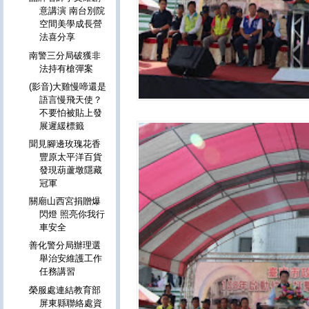
意講演 南台別院
空間美學成長營
法喜分享
南警三分局破獲非
法持有槍彈案
(影音)大雞慢啼還是
語言慢飛天使？
不要怕被貼上發
展遲緩標籤
聞見腳邊玫瑰花香
豐原太平洋百貨
發現葫蘆墩隱藏
冠軍
關廟山西宮捐贈爆
閃燈 照亮你我行
車安全
善化警分局辦理選
舉治安維護工作
任務講習
榮服處連結教育部
屏東縣聯絡處資