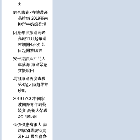
力
結合路跑×在地農產
品推銷 2019臺南
柳營牛奶節登場
因應年底旅運高峰
高鐵11月起每週
末增開4班次 即
日起開放購票
安平港誤踩油門人
車落海 海巡緊急
救援脫困
馬祖海巡再度查獲
第4起大陸越界抽
砂船
2019 IYCC中國寧
波國際青年廚藝
競賽 高餐大榮獲
2金7銀5銅
低價優惠省很大 南
紡購物週慶特賣
及FUJI展售會齊