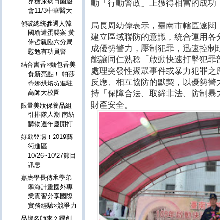
界糖尿病日園遊
動「行動警政」上獲得相當的成功
會11/3中華醫大
偵破總統參選人韓
局長周幼偉表示，臺南市轄區遼闊
國瑜遭蛋襲案 黃
建立區域聯防的意識，統合運用各
偉哲親臨六分局
成優勢警力，壓制犯罪，迅速控制
慰勉有功員警
能讓同仁熟稔「啟動快速打擊犯罪
結合書香×麵包香美
處理突發性聚眾事件或暴力犯罪之
食新亮點！ 帕莎
反應、相互協防的默契，以優勢警
蒂娜烘焙坊進駐
持「保障合法、取締非法、防制暴
高師大校園
財產安全。
限量美妝保養品組
引排隊人潮 南紡
購物週年慶開打
好戲登場！2019藝
術進區
10/26~10/27節目
訊息
嘉藥學長傳承學弟
學海計畫國外專
業實習分享國際
實務經驗×競爭力
品牌名師李文耀創