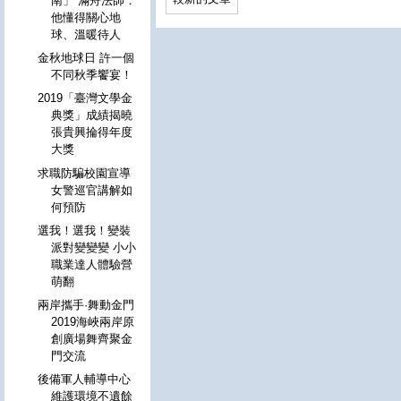
南」 滿舟法師：
他懂得關心地
球、溫暖待人
金秋地球日 許一個
不同秋季饗宴！
2019「臺灣文學金
典獎」成績揭曉
張貴興掄得年度
大獎
求職防騙校園宣導
女警巡官講解如
何預防
選我！選我！變裝
派對變變變 小小
職業達人體驗營
萌翻
兩岸攜手·舞動金門
2019海峽兩岸原
創廣場舞齊聚金
門交流
後備軍人輔導中心
維護環境不遺餘