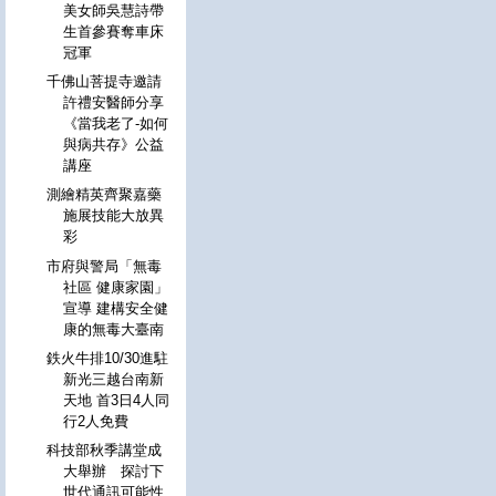
美女師吳慧詩帶
生首參賽奪車床
冠軍
千佛山菩提寺邀請
許禮安醫師分享
《當我老了-如何
與病共存》公益
講座
測繪精英齊聚嘉藥
施展技能大放異
彩
市府與警局「無毒
社區 健康家園」
宣導 建構安全健
康的無毒大臺南
鉄火牛排10/30進駐
新光三越台南新
天地 首3日4人同
行2人免費
科技部秋季講堂成
大舉辦 探討下
世代通訊可能性