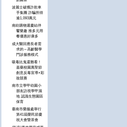
波麗士破獲詐欺車
手集團 詐騙所得
逾1,093萬元
南紡購物週慶結伴
饗樂趣 推多元用
餐優惠好康多
成大醫回應長者需
求的～高齡醫學
門診服務模式
吸毒比鬼還難看！
嘉藥校園萬聖節
創意反毒宣導×彩
妝競賽
南市立學甲幼園小
朋友訪視學甲濕
地 認識生態園區
保育
臺南市榮服處舉行
第41屆榮民節慶
祝大會暨茶會