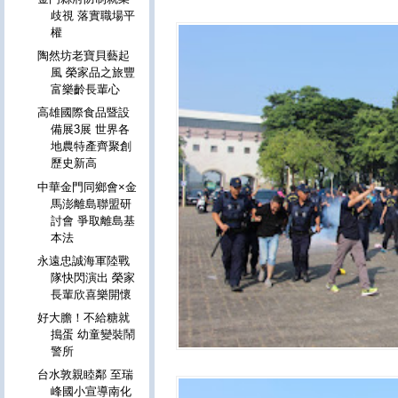
歧視 落實職場平
權
陶然坊老寶貝藝起
風 榮家品之旅豐
富樂齡長輩心
高雄國際食品暨設
備展3展 世界各
地農特產齊聚創
歷史新高
中華金門同鄉會×金
馬澎離島聯盟研
討會 爭取離島基
本法
永遠忠誠海軍陸戰
隊快閃演出 榮家
長輩欣喜樂開懷
好大膽！不給糖就
搗蛋 幼童變裝鬧
警所
台水敦親睦鄰 至瑞
峰國小宣導南化