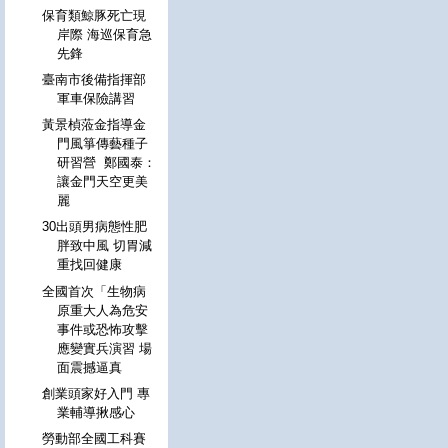
保育類鯨豚死亡現
岸際 海巡保育急
先鋒
臺南市後備指揮部
軍車保險講習
黃景楨蒞金指導金
門風箏傳藝種子
研習營 鄭國泰：
讓金門天空更美
麗
30出頭男病態性肥
胖致中風 切胃減
重找回健康
全國首次「生物病
原重大人為危安
事件或恐怖攻擊
應變實兵演習 場
面震撼逼真
創業頭家好入門 專
業輔導揪感心
勞動部全國工科賽