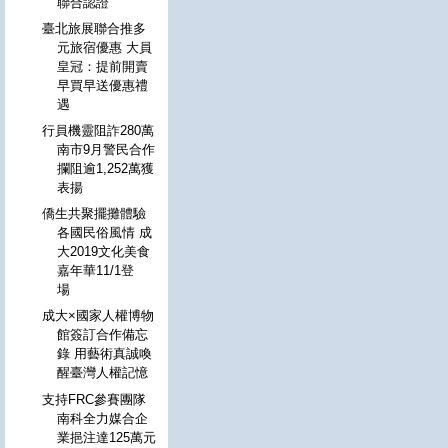
聯合認證
臺北旅展聯合推多
元旅宿優惠 大員
皇冠：提前開賣
早買早送優惠禮
遇
行員機靈阻詐280萬
南市9月警民合作
攔阻逾1,252萬獲
表揚
僑生共聚擺攤體驗
各國民俗風情 成
大2019文化美食
嘉年華11/1登
場
成大×國家人權博物
館簽訂合作備忘
錄 用藝術真誠喚
醒臺灣人權記憶
支持FRC參賽團隊
南科全力媒合企
業挹注達125萬元