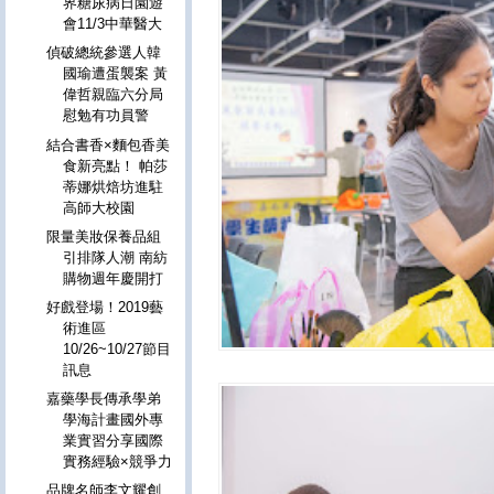
界糖尿病日園遊
會11/3中華醫大
偵破總統參選人韓
國瑜遭蛋襲案 黃
偉哲親臨六分局
慰勉有功員警
結合書香×麵包香美
食新亮點！ 帕莎
蒂娜烘焙坊進駐
高師大校園
限量美妝保養品組
引排隊人潮 南紡
購物週年慶開打
好戲登場！2019藝
術進區
10/26~10/27節目
訊息
嘉藥學長傳承學弟
學海計畫國外專
業實習分享國際
實務經驗×競爭力
品牌名師李文耀創