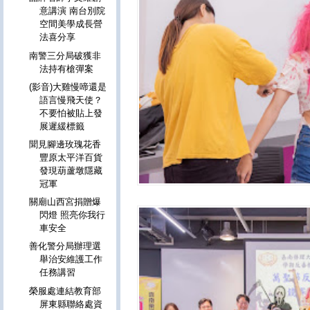
意講演 南台別院
空間美學成長營
法喜分享
南警三分局破獲非
法持有槍彈案
(影音)大雞慢啼還是
語言慢飛天使？
不要怕被貼上發
展遲緩標籤
聞見腳邊玫瑰花香
豐原太平洋百貨
發現葫蘆墩隱藏
冠軍
關廟山西宮捐贈爆
閃燈 照亮你我行
車安全
善化警分局辦理選
舉治安維護工作
任務講習
榮服處連結教育部
屏東縣聯絡處資