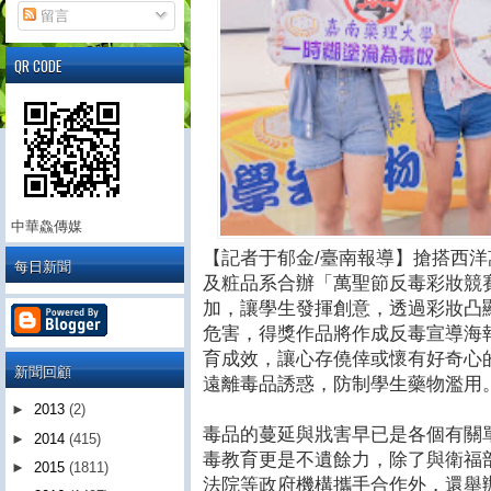
留言
QR CODE
中華鱻傳媒
【記者于郁金/臺南報導】搶搭西
每日新聞
及粧品系合辦「萬聖節反毒彩妝競
加，讓學生發揮創意，透過彩妝凸
危害，得獎作品將作成反毒宣導海
育成效，讓心存僥倖或懷有好奇心
新聞回顧
遠離毒品誘惑，防制學生藥物濫用
►
2013
(2)
毒品的蔓延與戕害早已是各個有關
►
2014
(415)
毒教育更是不遺餘力，除了與衛福
►
2015
(1811)
法院等政府機構攜手合作外，還舉