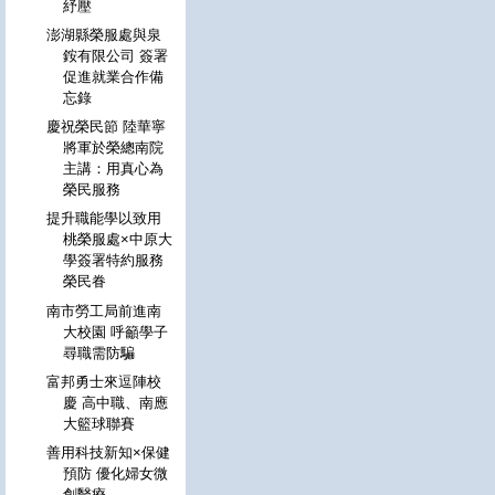
紓壓
澎湖縣榮服處與泉
銨有限公司 簽署
促進就業合作備
忘錄
慶祝榮民節 陸華寧
將軍於榮總南院
主講：用真心為
榮民服務
提升職能學以致用
桃榮服處×中原大
學簽署特約服務
榮民眷
南市勞工局前進南
大校園 呼籲學子
尋職需防騙
富邦勇士來逗陣校
慶 高中職、南應
大籃球聯賽
善用科技新知×保健
預防 優化婦女微
創醫療