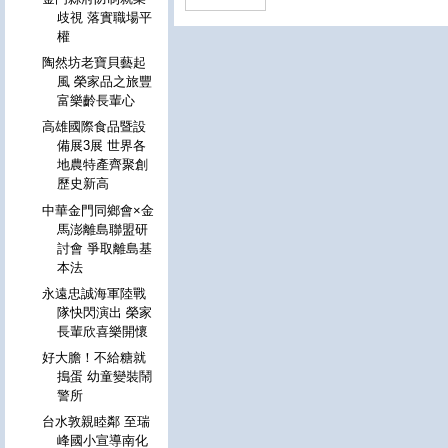
歧視 落實職場平
權
陶然坊老寶貝藝起
風 榮家品之旅豐
富樂齡長輩心
高雄國際食品暨設
備展3展 世界各
地農特產齊聚創
歷史新高
中華金門同鄉會×金
馬澎離島聯盟研
討會 爭取離島基
本法
永遠忠誠海軍陸戰
隊快閃演出 榮家
長輩欣喜樂開懷
好大膽！不給糖就
搗蛋 幼童變裝鬧
警所
台水敦親睦鄰 至瑞
峰國小宣導南化