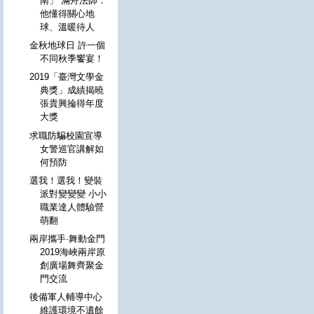
南」 滿舟法師：
他懂得關心地
球、溫暖待人
金秋地球日 許一個
不同秋季饗宴！
2019「臺灣文學金
典獎」成績揭曉
張貴興掄得年度
大獎
求職防騙校園宣導
女警巡官講解如
何預防
選我！選我！變裝
派對變變變 小小
職業達人體驗營
萌翻
兩岸攜手·舞動金門
2019海峽兩岸原
創廣場舞齊聚金
門交流
後備軍人輔導中心
維護環境不遺餘