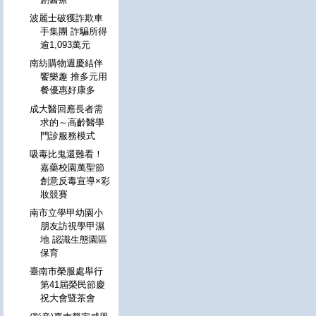
波麗士破獲詐欺車
手集團 詐騙所得
逾1,093萬元
南紡購物週慶結伴
饗樂趣 推多元用
餐優惠好康多
成大醫回應長者需
求的～高齡醫學
門診服務模式
吸毒比鬼還難看！
嘉藥校園萬聖節
創意反毒宣導×彩
妝競賽
南市立學甲幼園小
朋友訪視學甲濕
地 認識生態園區
保育
臺南市榮服處舉行
第41屆榮民節慶
祝大會暨茶會