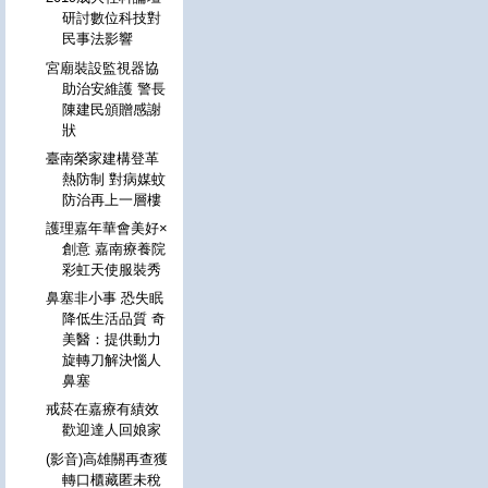
研討數位科技對
民事法影響
宮廟裝設監視器協
助治安維護 警長
陳建民頒贈感謝
狀
臺南榮家建構登革
熱防制 對病媒蚊
防治再上一層樓
護理嘉年華會美好×
創意 嘉南療養院
彩虹天使服裝秀
鼻塞非小事 恐失眠
降低生活品質 奇
美醫：提供動力
旋轉刀解決惱人
鼻塞
戒菸在嘉療有績效
歡迎達人回娘家
(影音)高雄關再查獲
轉口櫃藏匿未稅