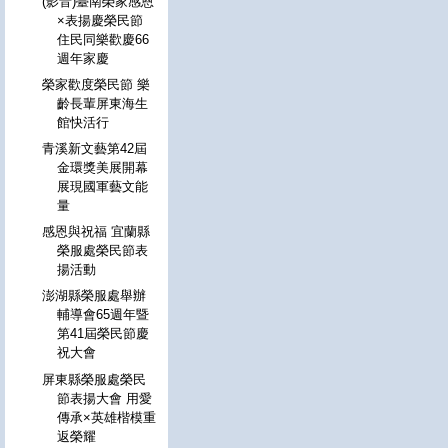
(影音)臺南榮家感恩
×表揚慶榮民節
住民同樂歡慶66
週年家慶
榮家歡度榮民節 樂
齡長輩屏東海生
館快活行
青溪新文藝第42屆
金環獎美展開幕
展現國軍藝文能
量
感恩與祝福 宜蘭縣
榮服處榮民節表
揚活動
澎湖縣榮服處舉辦
輔導會65週年暨
第41屆榮民節慶
祝大會
屏東縣榮服處榮民
節表揚大會 用愛
傳承×英雄楷模重
返榮耀