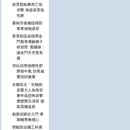
保育類鯨豚死亡現
岸際 海巡保育急
先鋒
臺南市後備指揮部
軍車保險講習
黃景楨蒞金指導金
門風箏傳藝種子
研習營 鄭國泰：
讓金門天空更美
麗
30出頭男病態性肥
胖致中風 切胃減
重找回健康
全國首次「生物病
原重大人為危安
事件或恐怖攻擊
應變實兵演習 場
面震撼逼真
創業頭家好入門 專
業輔導揪感心
勞動部全國工科賽