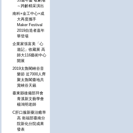
35週年慶 敬劇場
～跨齡精采演出
南科×金工中心×成
大再度攜手
Maker Festival
2019自造者嘉年
華登場
企業家張富美「心
遊記」收藏展 高
師大116藝術中心
開展
2019太魯閣峽谷音
樂節 近7000人齊
聚太魯閣臺地共
賞峽谷天籟
臺東縣後備部拜會
青溪新文藝學會
楊鴻明老師
C肝口服新藥治癒率
高 衛福部臺南分
院新化分院成果
發表