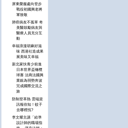
屏東榮服處向登步
戰役初國興老將
軍致敬
肺癌病友不孤單 奇
美醫鼓勵病友與
醫療人員充分互
動
幸福浪漫胡麻好滋
味 西港社造成果
展美味又幸福
新北家扶青少前進
日本世界盃橄欖
球賽 法商法國興
業銀為弱勢奔波
完成國際交流之
旅
防制登革熱 雲端資
訊報你知！蚊子
去哪裡找?
李文耀主講「給準
設計師的職場指