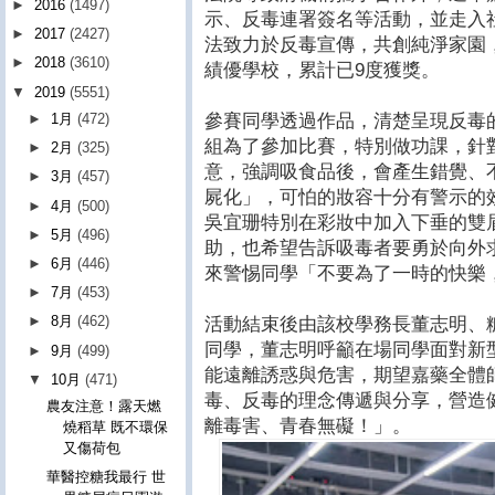
►
2016
(1497)
示、反毒連署簽名等活動，並走入
►
2017
(2427)
法致力於反毒宣傳，共創純淨家園
►
2018
(3610)
績優學校，累計已9度獲獎。
▼
2019
(5551)
參賽同學透過作品，清楚呈現反毒
►
1月
(472)
組為了參加比賽，特別做功課，針
►
2月
(325)
意，強調吸食品後，會產生錯覺、
►
3月
(457)
屍化」，可怕的妝容十分有警示的
►
4月
(500)
吳宜珊特別在彩妝中加入下垂的雙
►
5月
(496)
助，也希望告訴吸毒者要勇於向外
►
6月
(446)
來警惕同學「不要為了一時的快樂
►
7月
(453)
►
8月
(462)
活動結束後由該校學務長董志明、
同學，董志明呼籲在場同學面對新
►
9月
(499)
能遠離誘惑與危害，期望嘉藥全體
▼
10月
(471)
毒、反毒的理念傳遞與分享，營造
農友注意！露天燃
離毒害、青春無礙！」。
燒稻草 既不環保
又傷荷包
華醫控糖我最行 世