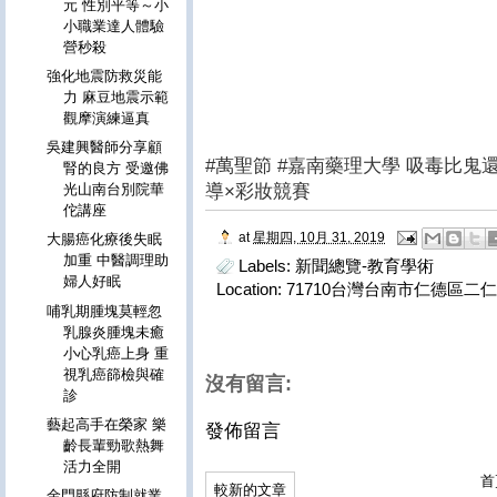
元 性別平等～小
小職業達人體驗
營秒殺
強化地震防救災能
力 麻豆地震示範
觀摩演練逼真
吳建興醫師分享顧
#萬聖節 #嘉南藥理大學 吸毒比
腎的良方 受邀佛
導×彩妝競賽
光山南台別院華
佗講座
at
星期四, 10月 31, 2019
大腸癌化療後失眠
加重 中醫調理助
Labels:
新聞總覽-教育學術
婦人好眠
Location:
71710台灣台南市仁德區二仁
哺乳期腫塊莫輕忽
乳腺炎腫塊未癒
小心乳癌上身 重
視乳癌篩檢與確
沒有留言:
診
藝起高手在榮家 樂
發佈留言
齡長輩勁歌熱舞
活力全開
首
較新的文章
金門縣府防制就業