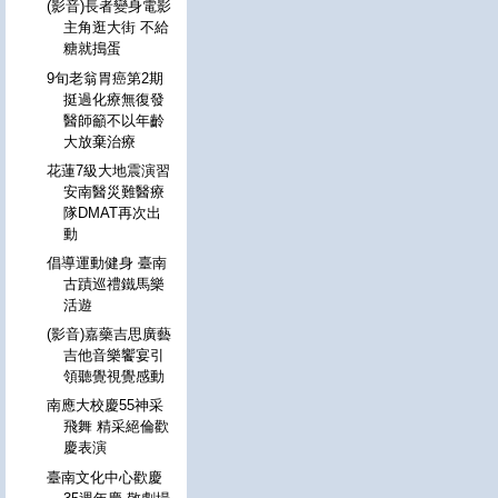
(影音)長者變身電影
主角逛大街 不給
糖就搗蛋
9旬老翁胃癌第2期
挺過化療無復發
醫師籲不以年齡
大放棄治療
花蓮7級大地震演習
安南醫災難醫療
隊DMAT再次出
動
倡導運動健身 臺南
古蹟巡禮鐵馬樂
活遊
(影音)嘉藥吉思廣藝
吉他音樂饗宴引
領聽覺視覺感動
南應大校慶55神采
飛舞 精采絕倫歡
慶表演
臺南文化中心歡慶