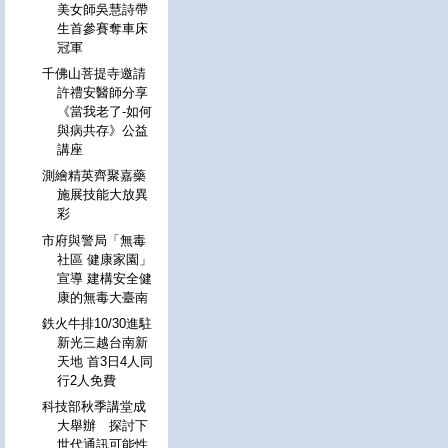
美女師吳慧詩帶
生首參賽奪車床
冠軍
千佛山菩提寺邀請
許禮安醫師分享
《當我老了-如何
與病共存》公益
講座
測繪精英齊聚嘉藥
施展技能大放異
彩
市府與警局「無毒
社區 健康家園」
宣導 建構安全健
康的無毒大臺南
鉄火牛排10/30進駐
新光三越台南新
天地 首3日4人同
行2人免費
科技部秋季講堂成
大舉辦 探討下
世代通訊可能性