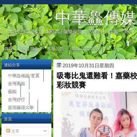
automaty do gier
中華鱻傳媒
本平台多元中立，期盼為正能量發聲，分享美好、美麗、美學，
首頁
報社簡介
本報公告
線上記者名單
連結分享
2019年10月31日星期四
吸毒比鬼還難看！嘉藥校
中華鱻傳媒-首頁
台灣高鐵
彩妝競賽
臺鐵
台灣好行
嘉南藥理大學
首頁
文章