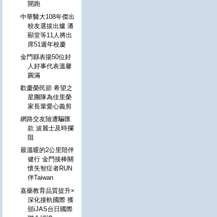
開跑
中華醫大108年傑出
校友選拔出爐 潘
顯堂等11人將出
席51週年校慶
金門縣表揚50位好
人好事代表溫馨
圓滿
歡慶榮民節 希望之
星團隊為佳里榮
家長輩愛心義剪
網路交友險遭騙匯
款 波麗士及時攔
阻
最溫暖的2公里陪伴
健行 金門接棒關
懷失智症者RUN
伴Taiwan
嘉藥教育品質提升×
深化接軌國際 獲
頒iJAS台日國際