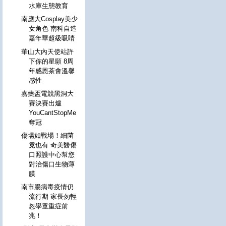
水庫生態教育
南應大Cosplay美少
女角色 南科自造
嘉年華超級吸睛
華山大內天使站許
下你的星願 8周
年感恩茶會溫馨
感性
嘉藥盃電競黑洞大
賽決賽出爐
YouCantStopMe
奪冠
傷場如戰場！細菌
竟也有 奇美醫傷
口照護中心幫您
對治傷口生物薄
膜
南市腸病毒疫情仍
流行期 家長勿輕
忽學童重症前
兆！