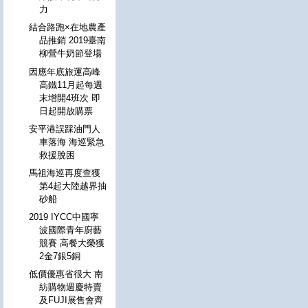
力
結合路跑×在地農產
品推銷 2019臺南
柳營牛奶節登場
因應年底旅運高峰
高鐵11月起每週
末增開4班次 即
日起開放購票
安平港誤踩油門人
車落海 海巡緊急
救援脫困
馬祖海巡再度查獲
第4起大陸越界抽
砂船
2019 IYCC中國寧
波國際青年廚藝
競賽 高餐大榮獲
2金7銀5銅
低價優惠省很大 南
紡購物週慶特賣
及FUJI展售會齊