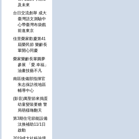
及未來
台日交流創舉 成大
臺灣語文測驗中
心帶臺灣布袋戲
前進東京
佳里榮家歡慶第41
屆榮民節 樂齡長
輩開心同慶
榮家樂齡長輩圓夢
參展 「愛.幸福」
油畫技藝不凡
南區後備部指揮官
朱志保訪視地區
輔導中心
(影音)萬聖節來搗蛋
幼童變裝要糖 警
局萌樣嗨翻天
第3期住宅節能設備
汰換補助11/1日
啟動
2019成大社科論壇