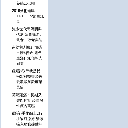
菸絲15公噸
2019藝術進區
11/1~11/2節目訊
息
減少世代間隔閡與
代溝 落實懂老、
親老、敬老美德
南紡首創瘋狂加碼
再贈5倍金 週年
慶滿仟送佰領先
同業
(影音)歌手就是我
飛宏科技與榮民
載歌載舞歡度榮
民節
莫明頭痛！長期又
難以控制 談自發
性顱內高壓
(影音)手作黏土DIY
小物好療癒 榮家
喘息服務據點好