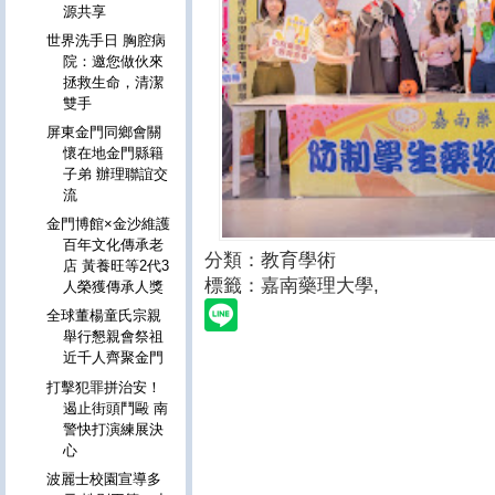
源共享
世界洗手日 胸腔病
院：邀您做伙來
拯救生命，清潔
雙手
屏東金門同鄉會關
懷在地金門縣籍
子弟 辦理聯誼交
流
金門博館×金沙維護
百年文化傳承老
分類：教育學術
店 黃養旺等2代3
標籤：嘉南藥理大學
,
人榮獲傳承人獎
全球董楊童氏宗親
舉行懇親會祭祖
近千人齊聚金門
打擊犯罪拼治安！
遏止街頭鬥毆 南
警快打演練展決
心
波麗士校園宣導多