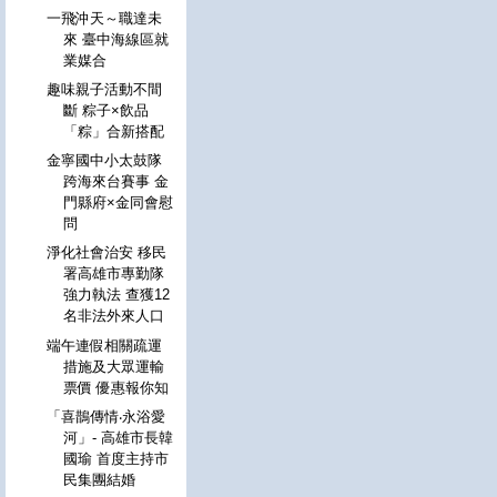
一飛沖天～職達未
來 臺中海線區就
業媒合
趣味親子活動不間
斷 粽子×飲品
「粽」合新搭配
金寧國中小太鼓隊
跨海來台賽事 金
門縣府×金同會慰
問
淨化社會治安 移民
署高雄市專勤隊
強力執法 查獲12
名非法外來人口
端午連假相關疏運
措施及大眾運輸
票價 優惠報你知
「喜鵲傳情‧永浴愛
河」- 高雄市長韓
國瑜 首度主持市
民集團結婚