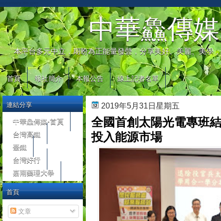
automaty do gier
中華鱻傳媒
本平台多元中立，期盼為正能量發聲，分享美好、美麗、美學，
首頁
報社簡介
本報公告
線上記者名單
連結分享
2019年5月31日星期五
全國首創太陽光電專班結
中華鱻傳媒-首頁
台灣高鐵
投入能源市場
臺鐵
台灣好行
嘉南藥理大學
首頁
文章