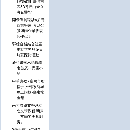
科技教育 臺灣首
席3D導演曲全立
佛館駐館
開發優質職缺×多元
就業管道 宜縣榮
服舉辦企業代表
合作說明
郭綜合醫結合社區
推動世界無菸日
無菸踩街活動
旅行畫家林紙鶴臺
南首展～異國小
記
中華郵政×臺南市府
聯手 推郵政商城
線上購物-臺南物
產館
南大國語文學系女
性文學課程舉辦
「文學的美食廚
房」
2張千萬元特別獎