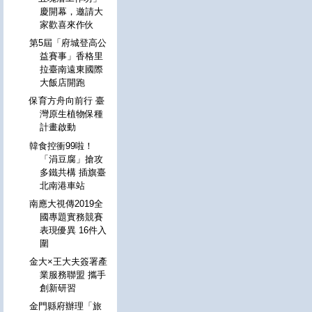
慶開幕，邀請大
家歡喜來作伙
第5屆「府城登高公
益賽事」香格里
拉臺南遠東國際
大飯店開跑
保育方舟向前行 臺
灣原生植物保種
計畫啟動
韓食控衝99啦！
「涓豆腐」搶攻
多鐵共構 插旗臺
北南港車站
南應大視傳2019全
國專題實務競賽
表現優異 16件入
圍
金大×王大夫簽署產
業服務聯盟 攜手
創新研習
金門縣府辦理「旅