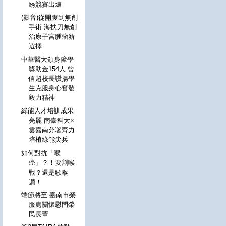
綉競賽出爐
(影音)從開腹到無創
手術 海扶刀無創
治療子宮腫瘤新
選擇
中華醫大頒身障學
獎助金154人 曾
信超校長讚揚學
生克服身心奮發
毅力精神
綠能人才培訓成果
亮麗 南臺科大×
雲嘉南分署齊力
培植綠能尖兵
如何對抗「喉
癌」？！要割喉
戰？還是歌喉
讚！
端節將至 臺南市榮
服處關懷慰問榮
民長輩