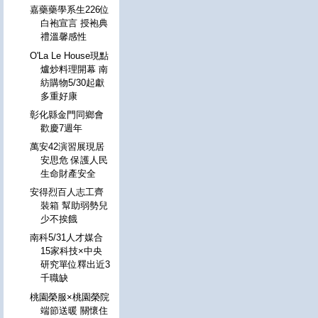
嘉藥藥學系生226位
白袍宣言 授袍典
禮溫馨感性
O'La Le House現點
爐炒料理開幕 南
紡購物5/30起獻
多重好康
彰化縣金門同鄉會
歡慶7週年
萬安42演習展現居
安思危 保護人民
生命財產安全
安得烈百人志工齊
裝箱 幫助弱勢兒
少不挨餓
南科5/31人才媒合
15家科技×中央
研究單位釋出近3
千職缺
桃園榮服×桃園榮院
端節送暖 關懷住