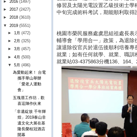
►
2016
(1497)
修習及太陽光電設置乙級技術士學科
►
2017
(2427)
中旬完成術科考試，期能順利取得
►
2018
(3610)
▼
2019
(5551)
桃園市榮民服務處虞思組祖處長表
►
1月
(472)
輔導會「學用合一」政策，為退除
►
2月
(325)
讓退除役官兵於退伍後順利培養專
►
3月
(457)
就業；如有任何就學、就業、職訓
►
4月
(500)
就業站03-4375863分機136、164、
▼
5月
(496)
為愛動起來！ 台電
攜手華山舉辦
「愛老人運動
會」
五塊厝工作坊．歡
喜逗陣作伙來
「非遺綻放 千年輝
煌」2019泰山非
遺文化大展在基
隆長榮桂冠酒店
開幕