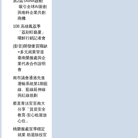
第2屆TAIRA啟動
吸引全球AI新創
與南科企業共創
商機
108 高雄鳳荔季
「荔刻旺藝夏」
嚐鮮行銷記者會
(影音)開發優質職缺
×多元就業管道
臺南榮服處與企
業代表合作說明
會
南市議會通過先進
運輸系統第1期藍
線、藍線延伸線
與紅線規劃
蔡直青法官至南大
分享「賃居安全
教育-安心租屋放
心住」
桃榮服處宣導穩定
就業 助退除役官