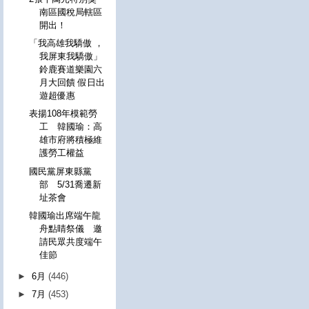
南區國稅局轄區
開出！
「我高雄我驕傲 ，
我屏東我驕傲」
鈴鹿賽道樂園六
月大回饋 假日出
遊超優惠
表揚108年模範勞
工 韓國瑜：高
雄市府將積極維
護勞工權益
國民黨屏東縣黨
部 5/31喬遷新
址茶會
韓國瑜出席端午龍
舟點睛祭儀 邀
請民眾共度端午
佳節
►
6月
(446)
►
7月
(453)