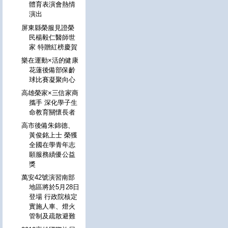
體育表演會熱情
演出
屏東縣榮服見證榮
民楊毅仁醫師世
家 特贈紅榜慶賀
樂在運動×活的健康
花蓮後備部保齡
球比賽凝聚向心
高雄榮家×三信家商
攜手 深化學子生
命教育關懷長者
高市後備朱錦德、
黃俊銘上士 榮獲
全國在學青年志
願服務績優公益
獎
萬安42號演習南部
地區將於5月28日
登場 行政院核定
實施人車、燈火
管制及疏散避難