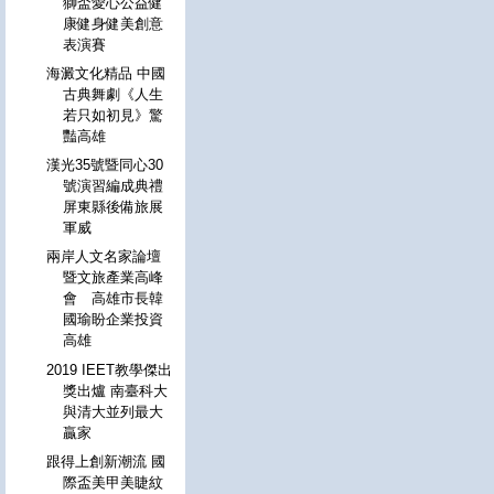
獅盃愛心公益健
康健身健美創意
表演賽
海澱文化精品 中國
古典舞劇《人生
若只如初見》驚
豔高雄
漢光35號暨同心30
號演習編成典禮
屏東縣後備旅展
軍威
兩岸人文名家論壇
暨文旅產業高峰
會 高雄市長韓
國瑜盼企業投資
高雄
2019 IEET教學傑出
獎出爐 南臺科大
與清大並列最大
贏家
跟得上創新潮流 國
際盃美甲美睫紋