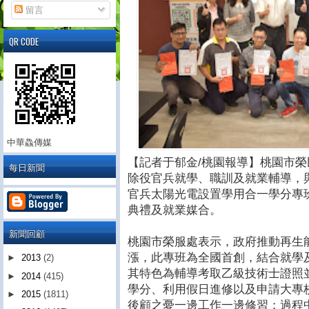
留言
QR CODE
中華鱻傳媒
【記者于郁金/桃園報導】桃園市
每日新聞
除役官兵就學、職訓及就業輔導，
官兵太陽光電設置學用合一學分專班
典禮及就業媒合。
新聞回顧
桃園市榮服處表示，政府推動再生
漲，此專班為全國首創，結合就學
►
2013
(2)
其特色為輔導考取乙級技術士證照
►
2014
(415)
學分、利用假日進修以及申請大專
►
2015
(1811)
後顧之憂一邊工作一邊修習；過程