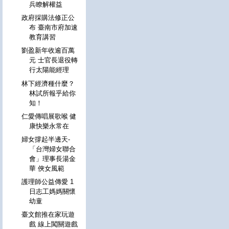
兵瞭解權益
政府採購法修正公
布 臺南市府加速
教育講習
劉盈新年收逾百萬
元 士官長退役轉
行太陽能經理
林下經濟種什麼？
林試所報乎給你
知！
仁愛傳唱展歌喉 健
康快樂永常在
婦女撐起半邊天-
「台灣婦女聯合
會」理事長湯金
華 俠女風範
護理師公益傳愛 1
日志工媽媽關懷
幼童
臺文館推在家玩遊
戲 線上闖關遊戲