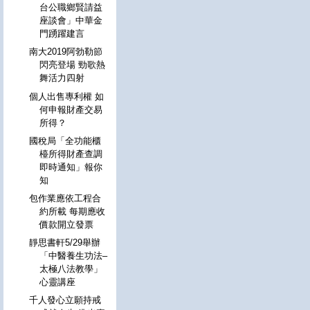
台公職鄉賢請益
座談會」中華金
門踴躍建言
南大2019阿勃勒節
閃亮登場 勁歌熱
舞活力四射
個人出售專利權 如
何申報財產交易
所得？
國稅局「全功能櫃
檯所得財產查調
即時通知」報你
知
包作業應依工程合
約所載 每期應收
價款開立發票
靜思書軒5/29舉辦
「中醫養生功法–
太極八法教學」
心靈講座
千人發心立願持戒