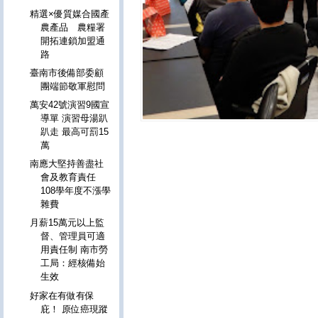
精選×優質媒合國產
農產品 農糧署
開拓連鎖加盟通
路
臺南市後備部委顧
團端節敬軍慰問
萬安42號演習9國宣
導單 演習母湯趴
趴走 最高可罰15
萬
南應大堅持善盡社
會及教育責任
108學年度不漲學
雜費
月薪15萬元以上監
督、管理員可適
用責任制 南市勞
工局：經核備始
生效
好家在有做有保
庇！ 原位癌現蹤