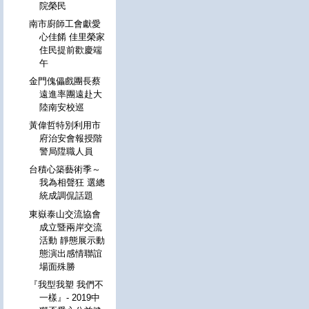
院榮民
南市廚師工會獻愛
心佳餚 佳里榮家
住民提前歡慶端
午
金門傀儡戲團長蔡
遠進率團遠赴大
陸南安校巡
黃偉哲特別利用市
府治安會報授階
警局陞職人員
台積心築藝術季～
我為相聲狂 選總
統成調侃話題
東嶽泰山交流協會
成立暨兩岸交流
活動 靜態展示動
態演出感情聯誼
場面殊勝
『我型我塑 我們不
一樣』- 2019中