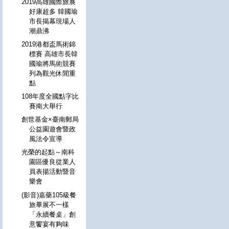
2019高雄國際旅展
好康超多 韓國瑜
市長揭幕現場人
潮鼎沸
2019港都盃馬術錦
標賽 高雄市長韓
國瑜將馬術競賽
列為觀光休閒重
點
108年度全國點字比
賽南大舉行
創世基金×臺南郵局
公益園遊會暨政
風法令宣導
光榮的起點～南科
園區優良從業人
員表揚活動暨音
樂會
(影音)嘉藥105級餐
旅畢展不一樣
「永續餐桌」創
意饗宴有夠味