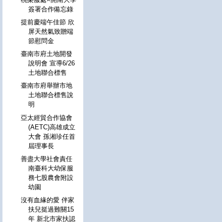
簽署合作備忘錄
提前慶端午佳節 欣
屏天然氣致贈端
節慰問金
臺南市府土地開發
說明會 宣導6/26
土地聯合標售
臺南市府舉辦市地
土地聯合標售說
明
亞太經貿合作協會
(AETC)高雄成立
大會 孫湘珍任首
屆理事長
善盡大學社會責任
南臺科大幼保服
務七股農會附設
幼園
沒有血緣的愛 伴家
扶兒挺過難關15
年 新北市家扶認