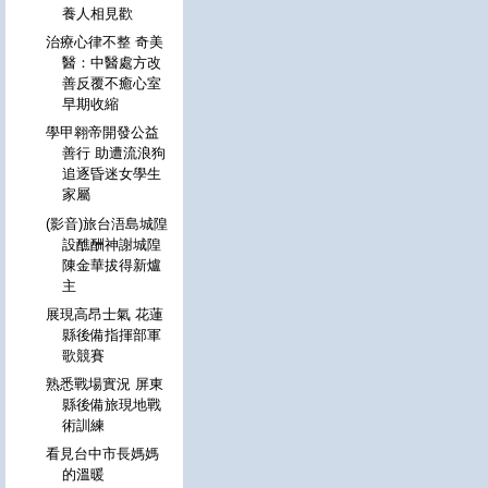
養人相見歡
治療心律不整 奇美
醫：中醫處方改
善反覆不癒心室
早期收縮
學甲翱帝開發公益
善行 助遭流浪狗
追逐昏迷女學生
家屬
(影音)旅台浯島城隍
設醮酬神謝城隍
陳金華拔得新爐
主
展現高昂士氣 花蓮
縣後備指揮部軍
歌競賽
熟悉戰場實況 屏東
縣後備旅現地戰
術訓練
看見台中市長媽媽
的溫暖