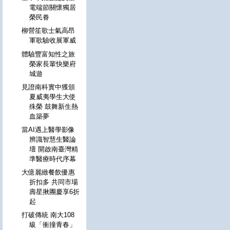
電端節關懷獨居
榮民眷
柳營笙歌士氣高昂
軍歌驗收展軍威
體驗豐富知性之旅
榮家長輩快樂府
城遊
見證南科實中獲頒
夏威夷學生大使
殊榮 鼓舞新生熱
血築夢
當AI遇上醫學影像
辨識智慧生醫論
壇 開啟南臺灣精
準醫療時代序幕
大億麗緻餐飲優惠
折扣多 共同市場
壽星揪團慶享6折
起
打破傳統 南大108
級「衝撞青春」