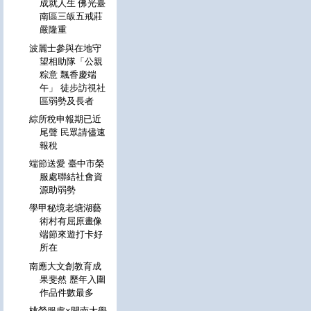
成就人生 佛光臺
南區三皈五戒莊
嚴隆重
波麗士參與在地守
望相助隊「公親
粽意 飄香慶端
午」 徒步訪視社
區弱勢及長者
綜所稅申報期已近
尾聲 民眾請儘速
報稅
端節送愛 臺中市榮
服處聯結社會資
源助弱勢
學甲秘境老塘湖藝
術村有屈原畫像
端節來遊打卡好
所在
南應大文創教育成
果斐然 歷年入圍
作品件數最多
桃榮服處×開南大學