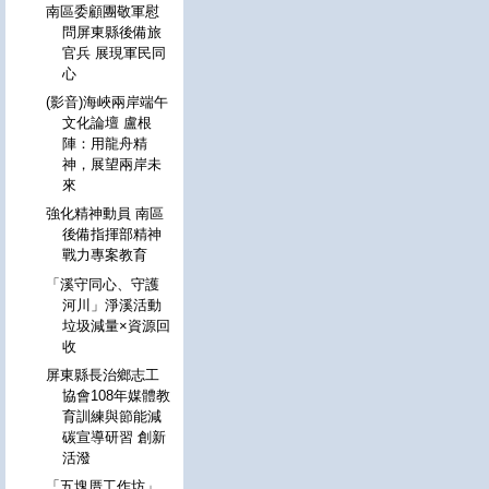
南區委顧團敬軍慰
問屏東縣後備旅
官兵 展現軍民同
心
(影音)海峽兩岸端午
文化論壇 盧根
陣：用龍舟精
神，展望兩岸未
來
強化精神動員 南區
後備指揮部精神
戰力專案教育
「溪守同心、守護
河川」淨溪活動
垃圾減量×資源回
收
屏東縣長治鄉志工
協會108年媒體教
育訓練與節能減
碳宣導研習 創新
活潑
「五塊厝工作坊」