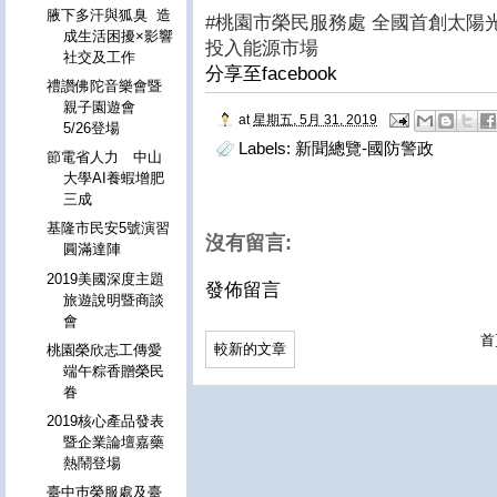
腋下多汗與狐臭 造
#桃園市榮民服務處 全國首創太陽
成生活困擾×影響
投入能源市場
社交及工作
分享至facebook
禮讚佛陀音樂會暨
親子園遊會
at
星期五, 5月 31, 2019
5/26登場
Labels:
新聞總覽-國防警政
節電省人力 中山
大學AI養蝦增肥
三成
基隆市民安5號演習
沒有留言:
圓滿達陣
2019美國深度主題
發佈留言
旅遊說明暨商談
會
首
較新的文章
桃園榮欣志工傳愛
端午粽香贈榮民
眷
2019核心產品發表
暨企業論壇嘉藥
熱鬧登場
臺中巿榮服處及臺