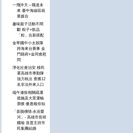
一飛沖天～職達未
來 臺中海線區就
業媒合
趣味親子活動不間
斷 粽子×飲品
「粽」合新搭配
金寧國中小太鼓隊
跨海來台賽事 金
門縣府×金同會慰
問
淨化社會治安 移民
署高雄市專勤隊
強力執法 查獲12
名非法外來人口
端午連假相關疏運
措施及大眾運輸
票價 優惠報你知
「喜鵲傳情‧永浴愛
河」- 高雄市長韓
國瑜 首度主持市
民集團結婚