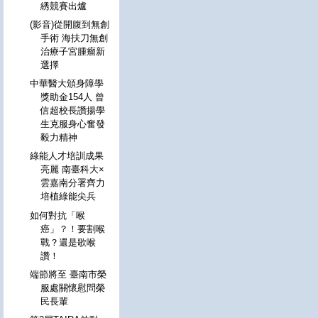
綉競賽出爐
(影音)從開腹到無創
手術 海扶刀無創
治療子宮腫瘤新
選擇
中華醫大頒身障學
獎助金154人 曾
信超校長讚揚學
生克服身心奮發
毅力精神
綠能人才培訓成果
亮麗 南臺科大×
雲嘉南分署齊力
培植綠能尖兵
如何對抗「喉
癌」？！要割喉
戰？還是歌喉
讚！
端節將至 臺南市榮
服處關懷慰問榮
民長輩