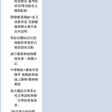
科技教育 臺灣首
席3D導演曲全立
佛館駐館
開發優質職缺×多元
就業管道 宜縣榮
服舉辦企業代表
合作說明
郭綜合醫結合社區
推動世界無菸日
無菸踩街活動
旅行畫家林紙鶴臺
南首展～異國小
記
中華郵政×臺南市府
聯手 推郵政商城
線上購物-臺南物
產館
南大國語文學系女
性文學課程舉辦
「文學的美食廚
房」
2張千萬元特別獎