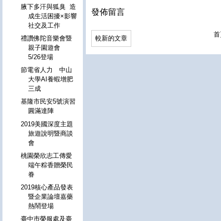
腋下多汗與狐臭 造
發佈留言
成生活困擾×影響
社交及工作
首
較新的文章
禮讚佛陀音樂會暨
親子園遊會
5/26登場
節電省人力 中山
大學AI養蝦增肥
三成
基隆市民安5號演習
圓滿達陣
2019美國深度主題
旅遊說明暨商談
會
桃園榮欣志工傳愛
端午粽香贈榮民
眷
2019核心產品發表
暨企業論壇嘉藥
熱鬧登場
臺中巿榮服處及臺