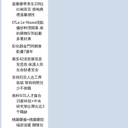
嘉藥藥學系生226位
白袍宣言 授袍典
禮溫馨感性
O'La Le House現點
爐炒料理開幕 南
紡購物5/30起獻
多重好康
彰化縣金門同鄉會
歡慶7週年
萬安42演習展現居
安思危 保護人民
生命財產安全
安得烈百人志工齊
裝箱 幫助弱勢兒
少不挨餓
南科5/31人才媒合
15家科技×中央
研究單位釋出近3
千職缺
桃園榮服×桃園榮院
端節送暖 關懷住