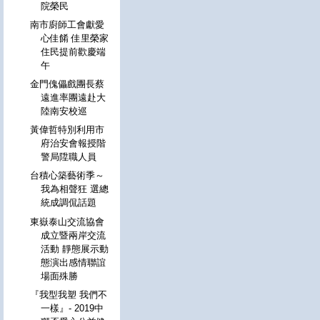
院榮民
南市廚師工會獻愛
心佳餚 佳里榮家
住民提前歡慶端
午
金門傀儡戲團長蔡
遠進率團遠赴大
陸南安校巡
黃偉哲特別利用市
府治安會報授階
警局陞職人員
台積心築藝術季～
我為相聲狂 選總
統成調侃話題
東嶽泰山交流協會
成立暨兩岸交流
活動 靜態展示動
態演出感情聯誼
場面殊勝
『我型我塑 我們不
一樣』- 2019中