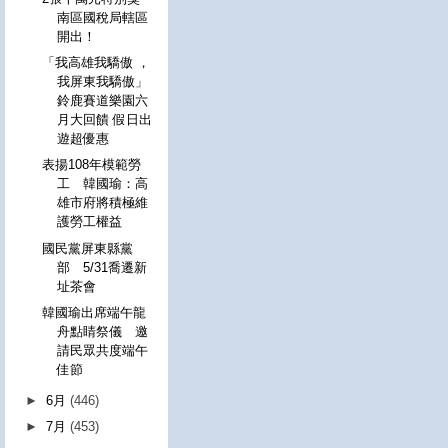
南區國稅局轄區
開出！
「我高雄我驕傲 ，
我屏東我驕傲」
鈴鹿賽道樂園六
月大回饋 假日出
遊超優惠
表揚108年模範勞
工 韓國瑜：高
雄市府將積極維
護勞工權益
國民黨屏東縣黨
部 5/31喬遷新
址茶會
韓國瑜出席端午龍
舟點睛祭儀 邀
請民眾共度端午
佳節
►
6月
(446)
►
7月
(453)