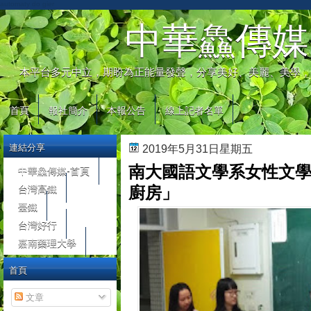
automaty do gier
中華鱻傳媒
本平台多元中立，期盼為正能量發聲，分享美好、美麗、美學，
首頁
報社簡介
本報公告
線上記者名單
連結分享
2019年5月31日星期五
南大國語文學系女性文
中華鱻傳媒-首頁
台灣高鐵
廚房」
臺鐵
台灣好行
嘉南藥理大學
首頁
文章