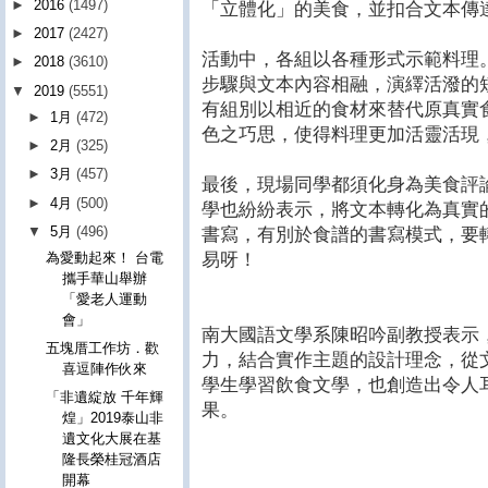
►
2016
(1497)
「立體化」的美食，並扣合文本傳
►
2017
(2427)
活動中，各組以各種形式示範料理
►
2018
(3610)
步驟與文本內容相融，演繹活潑的
▼
2019
(5551)
有組別以相近的食材來替代原真實
►
1月
(472)
色之巧思，使得料理更加活靈活現
►
2月
(325)
►
3月
(457)
最後，現場同學都須化身為美食評
►
4月
(500)
學也紛紛表示，將文本轉化為真實
▼
5月
(496)
書寫，有別於食譜的書寫模式，要
易呀！
為愛動起來！ 台電
攜手華山舉辦
「愛老人運動
會」
南大國語文學系陳昭吟副教授表示
五塊厝工作坊．歡
力，結合實作主題的設計理念，從
喜逗陣作伙來
學生學習飲食文學，也創造出令人
「非遺綻放 千年輝
果。
煌」2019泰山非
遺文化大展在基
隆長榮桂冠酒店
開幕