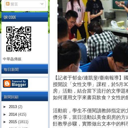
留言
QR CODE
中華鱻傳媒
每日新聞
【記者于郁金/連凱斐/臺南報導】
授開設「女性文學」課程，於5月3
房」活動，結合當下流行的文學題
新聞回顧
如何運用文字來書寫飲食？女性的
►
2013
(2)
活動前，學生不僅閱讀教師指定的
►
2014
(415)
儕分享，當日活動以美食廚房的方
►
2015
(1811)
飪教學步驟，實際做出文本中的料