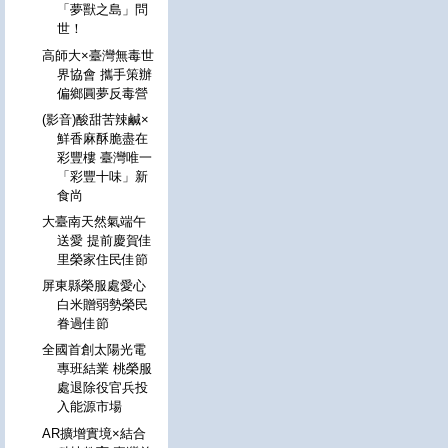
「夢獸之島」問
世！
高師大×臺灣無毒世
界協會 攜手策辦
偏鄉圓夢反毒營
(影音)酸甜苦辣鹹×
鮮香麻酥脆盡在
彩豐樓 臺灣唯一
「彩豐十味」新
食尚
大臺南天然氣端午
送愛 提前慶賀佳
里榮家住民佳節
屏東縣榮服處愛心
白米贈弱勢榮民
眷過佳節
全國首創太陽光電
專班結業 桃榮服
處退除役官兵投
入能源市場
AR擴增實境×結合