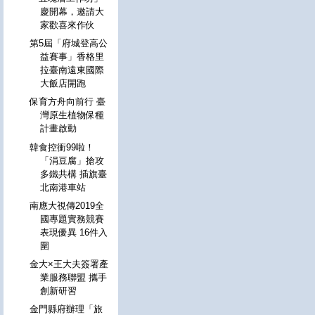
慶開幕，邀請大
家歡喜來作伙
第5屆「府城登高公
益賽事」香格里
拉臺南遠東國際
大飯店開跑
保育方舟向前行 臺
灣原生植物保種
計畫啟動
韓食控衝99啦！
「涓豆腐」搶攻
多鐵共構 插旗臺
北南港車站
南應大視傳2019全
國專題實務競賽
表現優異 16件入
圍
金大×王大夫簽署產
業服務聯盟 攜手
創新研習
金門縣府辦理「旅