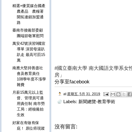
精選×優質媒合國產
農產品 農糧署
開拓連鎖加盟通
路
臺南市後備部委顧
團端節敬軍慰問
萬安42號演習9國宣
導單 演習母湯趴
趴走 最高可罰15
萬
#國立臺南大學 南大國語文學系女
南應大堅持善盡社
會及教育責任
房」
108學年度不漲學
分享至facebook
雜費
月薪15萬元以上監
at
星期五, 5月 31, 2019
督、管理員可適
Labels:
新聞總覽-教育學術
用責任制 南市勞
工局：經核備始
生效
好家在有做有保
沒有留言:
庇！ 原位癌現蹤