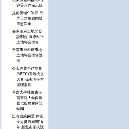
簽署合作備忘錄
提前慶端午佳節 欣
屏天然氣致贈端
節慰問金
臺南市府土地開發
說明會 宣導6/26
土地聯合標售
臺南市府舉辦市地
土地聯合標售說
明
亞太經貿合作協會
(AETC)高雄成立
大會 孫湘珍任首
屆理事長
善盡大學社會責任
南臺科大幼保服
務七股農會附設
幼園
沒有血緣的愛 伴家
扶兒挺過難關15
年 新北市家扶認