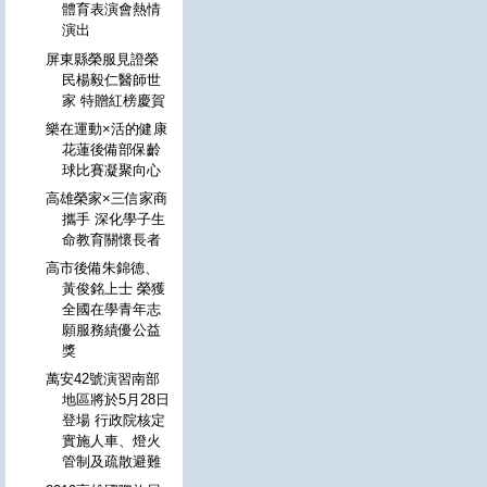
體育表演會熱情
演出
屏東縣榮服見證榮
民楊毅仁醫師世
家 特贈紅榜慶賀
樂在運動×活的健康
花蓮後備部保齡
球比賽凝聚向心
高雄榮家×三信家商
攜手 深化學子生
命教育關懷長者
高市後備朱錦德、
黃俊銘上士 榮獲
全國在學青年志
願服務績優公益
獎
萬安42號演習南部
地區將於5月28日
登場 行政院核定
實施人車、燈火
管制及疏散避難