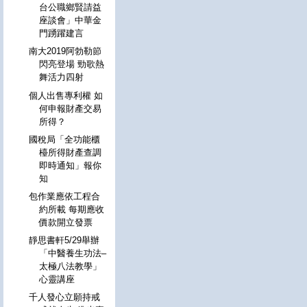
台公職鄉賢請益
座談會」中華金
門踴躍建言
南大2019阿勃勒節
閃亮登場 勁歌熱
舞活力四射
個人出售專利權 如
何申報財產交易
所得？
國稅局「全功能櫃
檯所得財產查調
即時通知」報你
知
包作業應依工程合
約所載 每期應收
價款開立發票
靜思書軒5/29舉辦
「中醫養生功法–
太極八法教學」
心靈講座
千人發心立願持戒