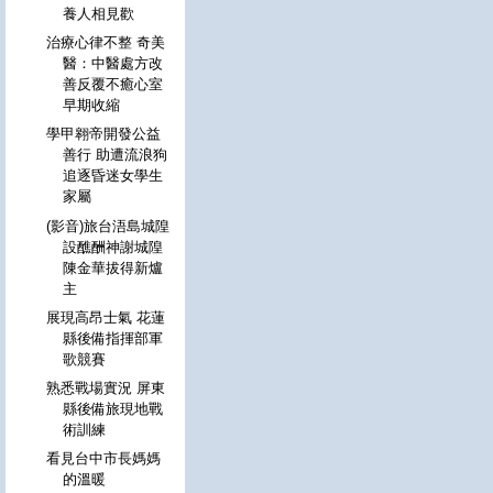
養人相見歡
治療心律不整 奇美
醫：中醫處方改
善反覆不癒心室
早期收縮
學甲翱帝開發公益
善行 助遭流浪狗
追逐昏迷女學生
家屬
(影音)旅台浯島城隍
設醮酬神謝城隍
陳金華拔得新爐
主
展現高昂士氣 花蓮
縣後備指揮部軍
歌競賽
熟悉戰場實況 屏東
縣後備旅現地戰
術訓練
看見台中市長媽媽
的溫暖