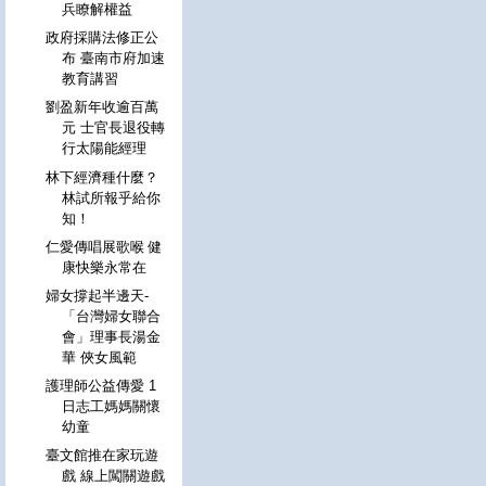
兵瞭解權益
政府採購法修正公
布 臺南市府加速
教育講習
劉盈新年收逾百萬
元 士官長退役轉
行太陽能經理
林下經濟種什麼？
林試所報乎給你
知！
仁愛傳唱展歌喉 健
康快樂永常在
婦女撐起半邊天-
「台灣婦女聯合
會」理事長湯金
華 俠女風範
護理師公益傳愛 1
日志工媽媽關懷
幼童
臺文館推在家玩遊
戲 線上闖關遊戲