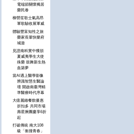
電端節關懷獨居
榮民眷
柳營笙歌士氣高昂
軍歌驗收展軍威
體驗豐富知性之旅
榮家長輩快樂府
城遊
見證南科實中獲頒
夏威夷學生大使
殊榮 鼓舞新生熱
血築夢
當AI遇上醫學影像
辨識智慧生醫論
壇 開啟南臺灣精
準醫療時代序幕
大億麗緻餐飲優惠
折扣多 共同市場
壽星揪團慶享6折
起
打破傳統 南大108
級「衝撞青春」