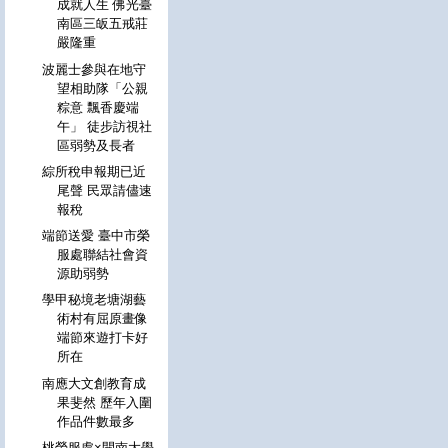
成就人生 佛光臺
南區三皈五戒莊
嚴隆重
波麗士參與在地守
望相助隊「公親
粽意 飄香慶端
午」 徒步訪視社
區弱勢及長者
綜所稅申報期已近
尾聲 民眾請儘速
報稅
端節送愛 臺中市榮
服處聯結社會資
源助弱勢
學甲秘境老塘湖藝
術村有屈原畫像
端節來遊打卡好
所在
南應大文創教育成
果斐然 歷年入圍
作品件數最多
桃榮服處×開南大學