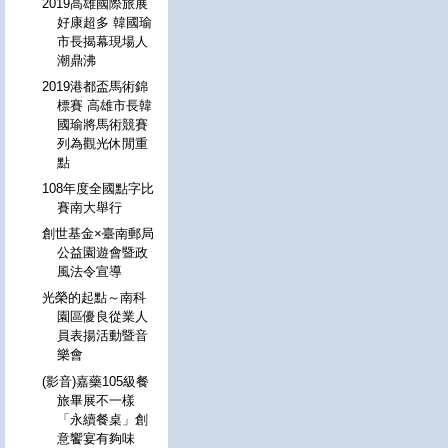
2019高雄國際旅展
好康超多 韓國瑜
市長揭幕現場人
潮鼎沸
2019港都盃馬術錦
標賽 高雄市長韓
國瑜將馬術競賽
列為觀光休閒重
點
108年度全國點字比
賽南大舉行
創世基金×臺南郵局
公益園遊會暨政
風法令宣導
光榮的起點～南科
園區優良從業人
員表揚活動暨音
樂會
(影音)嘉藥105級餐
旅畢展不一樣
「永續餐桌」創
意饗宴有夠味