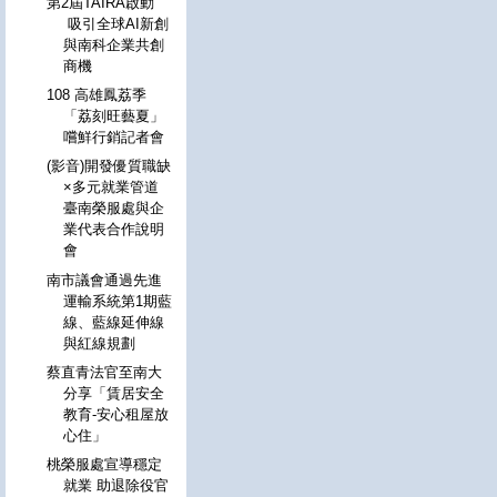
第2屆TAIRA啟動
吸引全球AI新創
與南科企業共創
商機
108 高雄鳳荔季
「荔刻旺藝夏」
嚐鮮行銷記者會
(影音)開發優質職缺
×多元就業管道
臺南榮服處與企
業代表合作說明
會
南市議會通過先進
運輸系統第1期藍
線、藍線延伸線
與紅線規劃
蔡直青法官至南大
分享「賃居安全
教育-安心租屋放
心住」
桃榮服處宣導穩定
就業 助退除役官