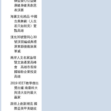
獅盃愛心公益健
康健身健美創意
表演賽
海澱文化精品 中國
古典舞劇《人生
若只如初見》驚
豔高雄
漢光35號暨同心30
號演習編成典禮
屏東縣後備旅展
軍威
兩岸人文名家論壇
暨文旅產業高峰
會 高雄市長韓
國瑜盼企業投資
高雄
2019 IEET教學傑出
獎出爐 南臺科大
與清大並列最大
贏家
跟得上創新潮流 國
際盃美甲美睫紋