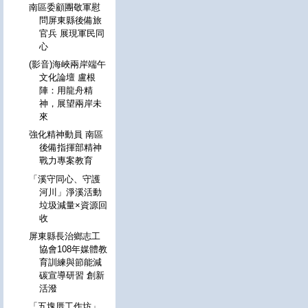
南區委顧團敬軍慰
問屏東縣後備旅
官兵 展現軍民同
心
(影音)海峽兩岸端午
文化論壇 盧根
陣：用龍舟精
神，展望兩岸未
來
強化精神動員 南區
後備指揮部精神
戰力專案教育
「溪守同心、守護
河川」淨溪活動
垃圾減量×資源回
收
屏東縣長治鄉志工
協會108年媒體教
育訓練與節能減
碳宣導研習 創新
活潑
「五塊厝工作坊」