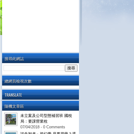
搜尋此網誌
總網頁檢視次數
TRANSLATE
隨機文章區
未立案及公司型態補習班 國稅
局：要課營業稅
07/04/2018 - 0 Comments
談失智者～視幻覺 是要用藥？還