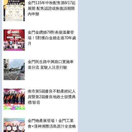
金門115年中秋配售酒8/17起
展開 配售認證或恢復請期限
內申辦
金門金鑽婚79對表揚溫馨登
場！5對獲白金婚走過70年歲
月
金門民生路中興路口實施車
道分流 駕駛人注意行駛
南市第5屆優良不動產經紀人
員暨第2屆優良地政士頒獎典
禮/影音
金門物產展登場！金門工業
會×漢神洲際浯島原汁全攻略