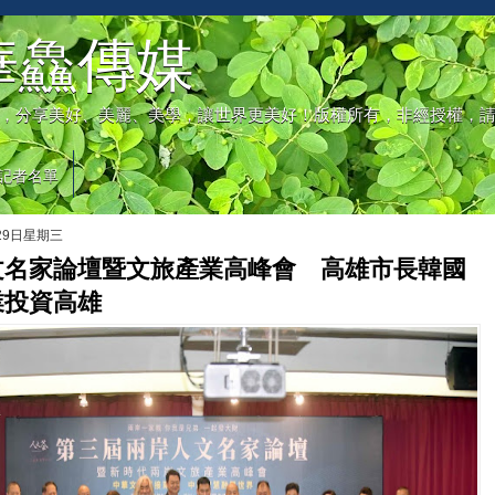
華鱻傳媒
，分享美好、美麗、美學，讓世界更美好！版權所有，非經授權，
記者名單
月29日星期三
文名家論壇暨文旅產業高峰會 高雄市長韓國
業投資高雄