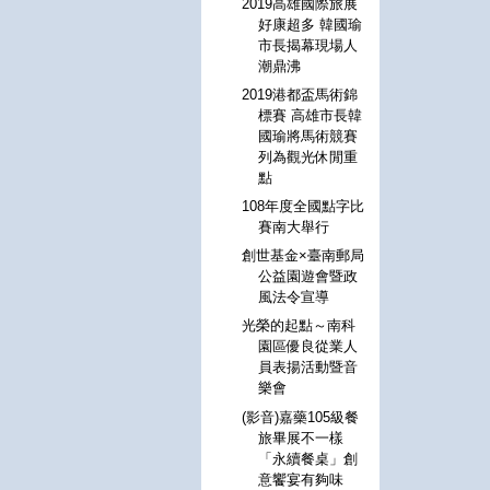
2019高雄國際旅展
好康超多 韓國瑜
市長揭幕現場人
潮鼎沸
2019港都盃馬術錦
標賽 高雄市長韓
國瑜將馬術競賽
列為觀光休閒重
點
108年度全國點字比
賽南大舉行
創世基金×臺南郵局
公益園遊會暨政
風法令宣導
光榮的起點～南科
園區優良從業人
員表揚活動暨音
樂會
(影音)嘉藥105級餐
旅畢展不一樣
「永續餐桌」創
意饗宴有夠味