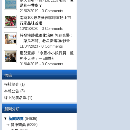
是和平共處？
21/02/2019 - 0 Comments
南紡100嚴選藝伎咖啡重磅上市
行家品味首選
10/01/2020 - 0 Comments
特發性肺纖維化治療 郭綜合醫：
「菜瓜布肺」救星新選項/影音
11/04/2023 - 0 Comments
慶兒童節 「永豐小小銀行員，服
務小天使」一日體驗
01/04/2015 - 0 Comments
標籤
報社簡介
(1)
本報公告
(3)
線上記者名單
(1)
新聞分類
▼
新聞總覽
(64636)
⇢
健康醫藥
(6238)