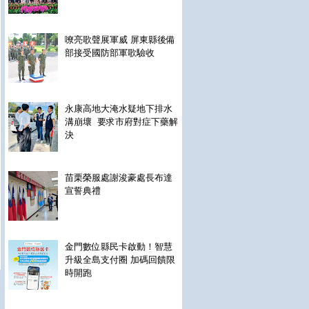
嘹亮歌聲展軍威 屏東縣後備
部接受國防部軍歌驗收
永康高地大淹水疑地下排水
溝崩壞 要求市府對症下藥解
決
苗栗榮服處謝浚豪處長布達
宣誓典禮
金門數位縣民卡啟動！智慧
升級全島支付圈 加碼回饋限
時開跑