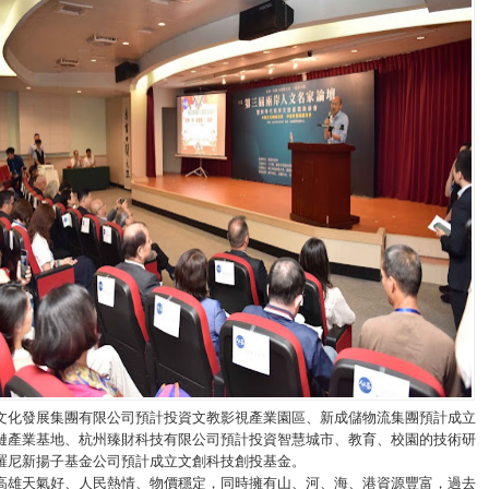
文化發展集團有限公司預計投資文教影視產業園區、新成儲物流集團預計成立
鏈產業基地、杭州臻財科技有限公司預計投資智慧城市、教育、校園的技術研
羅尼新揚子基金公司預計成立文創科技創投基金。
高雄天氣好、人民熱情、物價穩定，同時擁有山、河、海、港資源豐富，過去