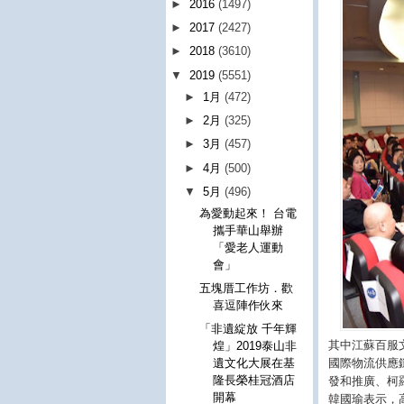
►
2016
(1497)
►
2017
(2427)
►
2018
(3610)
▼
2019
(5551)
►
1月
(472)
►
2月
(325)
►
3月
(457)
►
4月
(500)
▼
5月
(496)
為愛動起來！ 台電
攜手華山舉辦
「愛老人運動
會」
五塊厝工作坊．歡
喜逗陣作伙來
「非遺綻放 千年輝
其中江蘇百服
煌」2019泰山非
國際物流供應
遺文化大展在基
隆長榮桂冠酒店
發和推廣、柯
開幕
韓國瑜表示，