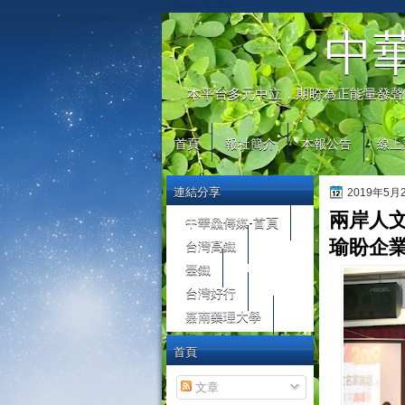
automaty do gier
中
本平台多元中立，期盼為正能量發聲
首頁
報社簡介
本報公告
線上
連結分享
2019年5
兩岸人
中華鱻傳媒-首頁
台灣高鐵
瑜盼企
臺鐵
台灣好行
嘉南藥理大學
首頁
文章