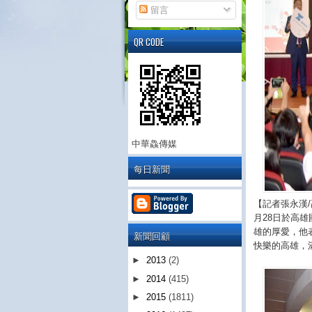
留言
QR CODE
中華鱻傳媒
每日新聞
【記者張永漢
月28日於高
雄的厚愛，他
新聞回顧
快樂的高雄，
►
2013
(2)
►
2014
(415)
►
2015
(1811)