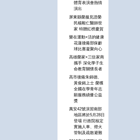
體育表演會熱情
演出
屏東縣榮服見證榮
民楊毅仁醫師世
家 特贈紅榜慶賀
樂在運動×活的健康
花蓮後備部保齡
球比賽凝聚向心
高雄榮家×三信家商
攜手 深化學子生
命教育關懷長者
高市後備朱錦德、
黃俊銘上士 榮獲
全國在學青年志
願服務績優公益
獎
萬安42號演習南部
地區將於5月28日
登場 行政院核定
實施人車、燈火
管制及疏散避難