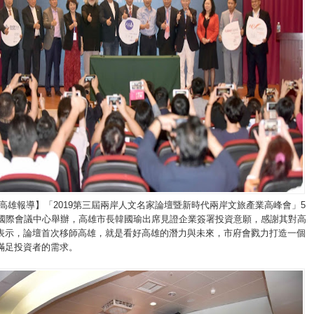
/高雄報導】「2019第三屆兩岸人文名家論壇暨新時代兩岸文旅產業高峰會」5
雄國際會議中心舉辦，高雄市長韓國瑜出席見證企業簽署投資意願，感謝其對高
表示，論壇首次移師高雄，就是看好高雄的潛力與未來，市府會戮力打造一個
滿足投資者的需求。