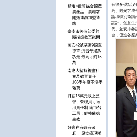
有很多優點沒
精選×優質媒合國產
高、觀光客成
農產品 農糧署
論壇特別邀請
開拓連鎖加盟通
設計、創意生
路
代。並安排參
臺南市後備部委顧
台，促進各產
團端節敬軍慰問
萬安42號演習9國宣
導單 演習母湯趴
趴走 最高可罰15
萬
南應大堅持善盡社
會及教育責任
108學年度不漲學
雜費
月薪15萬元以上監
督、管理員可適
用責任制 南市勞
工局：經核備始
生效
好家在有做有保
庇！ 原位癌現蹤