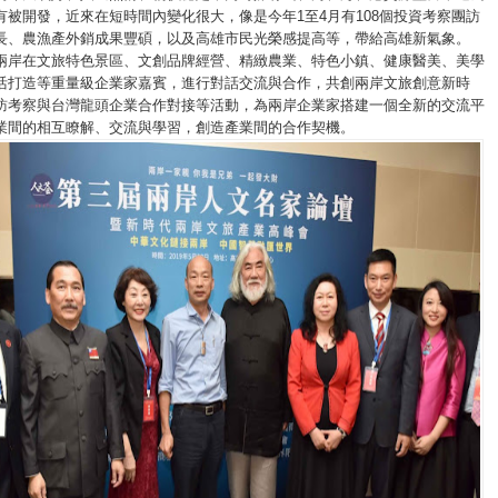
有被開發，近來在短時間內變化很大，像是今年1至4月有108個投資考察團訪
長、農漁產外銷成果豐碩，以及高雄市民光榮感提高等，帶給高雄新氣象。
兩岸在文旅特色景區、文創品牌經營、精緻農業、特色小鎮、健康醫美、美學
活打造等重量級企業家嘉賓，進行對話交流與合作，共創兩岸文旅創意新時
訪考察與台灣龍頭企業合作對接等活動，為兩岸企業家搭建一個全新的交流平
業間的相互瞭解、交流與學習，創造產業間的合作契機。