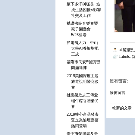
腋下多汗與狐臭 造
成生活困擾×影響
社交及工作
禮讚佛陀音樂會暨
親子園遊會
5/26登場
節電省人力 中山
大學AI養蝦增肥
at
星期三, 
三成
Labels:
新
基隆市民安5號演習
圓滿達陣
2019美國深度主題
沒有留言:
旅遊說明暨商談
會
發佈留言
桃園榮欣志工傳愛
端午粽香贈榮民
眷
較新的文章
2019核心產品發表
暨企業論壇嘉藥
熱鬧登場
臺中巿榮服處及臺