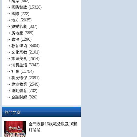
⇢
兩岸
(642)
⇢
國防警政
(15328)
⇢
國際
(222)
⇢
地方
(2035)
⇢
娛樂影劇
(807)
⇢
房地產
(689)
⇢
政治
(1296)
⇢
教育學術
(8404)
⇢
文化宗教
(2101)
⇢
旅遊美食
(2614)
⇢
消費生活
(6342)
⇢
社會
(11754)
⇢
科技環保
(2091)
⇢
農漁牧業
(2545)
⇢
運動體育
(702)
⇢
金融財經
(826)
熱門文章
金門表揚16模範父親及16新
好爸爸