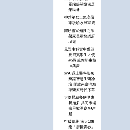
電端節關懷獨居
榮民眷
柳營笙歌士氣高昂
軍歌驗收展軍威
體驗豐富知性之旅
榮家長輩快樂府
城遊
見證南科實中獲頒
夏威夷學生大使
殊榮 鼓舞新生熱
血築夢
當AI遇上醫學影像
辨識智慧生醫論
壇 開啟南臺灣精
準醫療時代序幕
大億麗緻餐飲優惠
折扣多 共同市場
壽星揪團慶享6折
起
打破傳統 南大108
級「衝撞青春」