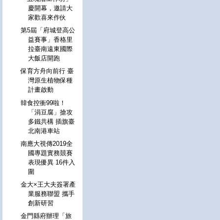
慶開幕，邀請大
家歡喜來作伙
第5屆「府城登高公
益賽事」香格里
拉臺南遠東國際
大飯店開跑
保育方舟向前行 臺
灣原生植物保種
計畫啟動
韓食控衝99啦！
「涓豆腐」搶攻
多鐵共構 插旗臺
北南港車站
南應大視傳2019全
國專題實務競賽
表現優異 16件入
圍
金大×王大夫簽署產
業服務聯盟 攜手
創新研習
金門縣府辦理「旅