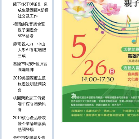
腋下多汗與狐臭 造
成生活困擾×影響
社交及工作
禮讚佛陀音樂會暨
親子園遊會
5/26登場
節電省人力 中山
大學AI養蝦增肥
三成
基隆市民安5號演習
圓滿達陣
2019美國深度主題
旅遊說明暨商談
會
桃園榮欣志工傳愛
端午粽香贈榮民
眷
2019核心產品發表
暨企業論壇嘉藥
熱鬧登場
臺中巿榮服處及臺