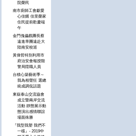
院榮民
南市廚師工會獻愛
心佳餚 佳里榮家
住民提前歡慶端
午
金門傀儡戲團長蔡
遠進率團遠赴大
陸南安校巡
黃偉哲特別利用市
府治安會報授階
警局陞職人員
台積心築藝術季～
我為相聲狂 選總
統成調侃話題
東嶽泰山交流協會
成立暨兩岸交流
活動 靜態展示動
態演出感情聯誼
場面殊勝
『我型我塑 我們不
一樣』- 2019中