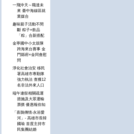
一飛沖天～職達未
來 臺中海線區就
業媒合
趣味親子活動不間
斷 粽子×飲品
「粽」合新搭配
金寧國中小太鼓隊
跨海來台賽事 金
門縣府×金同會慰
問
淨化社會治安 移民
署高雄市專勤隊
強力執法 查獲12
名非法外來人口
端午連假相關疏運
措施及大眾運輸
票價 優惠報你知
「喜鵲傳情‧永浴愛
河」- 高雄市長韓
國瑜 首度主持市
民集團結婚