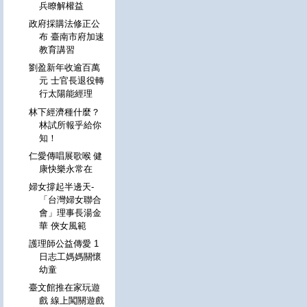
兵瞭解權益
政府採購法修正公
布 臺南市府加速
教育講習
劉盈新年收逾百萬
元 士官長退役轉
行太陽能經理
林下經濟種什麼？
林試所報乎給你
知！
仁愛傳唱展歌喉 健
康快樂永常在
婦女撐起半邊天-
「台灣婦女聯合
會」理事長湯金
華 俠女風範
護理師公益傳愛 1
日志工媽媽關懷
幼童
臺文館推在家玩遊
戲 線上闖關遊戲