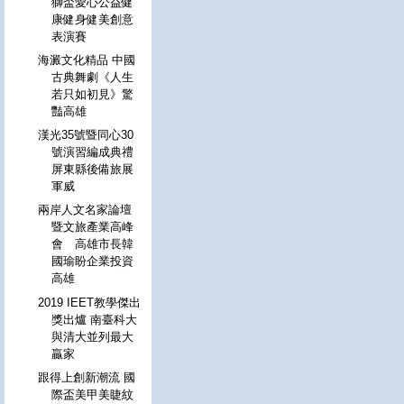
獅盃愛心公益健
康健身健美創意
表演賽
海澱文化精品 中國
古典舞劇《人生
若只如初見》驚
豔高雄
漢光35號暨同心30
號演習編成典禮
屏東縣後備旅展
軍威
兩岸人文名家論壇
暨文旅產業高峰
會 高雄市長韓
國瑜盼企業投資
高雄
2019 IEET教學傑出
獎出爐 南臺科大
與清大並列最大
贏家
跟得上創新潮流 國
際盃美甲美睫紋