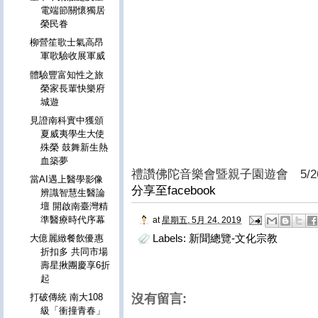
電端節關懷獨居
榮民眷
柳營笙歌士氣高昂
軍歌驗收展軍威
體驗豐富知性之旅
榮家長輩快樂府
城遊
見證南科實中獲頒
夏威夷學生大使
殊榮 鼓舞新生熱
血築夢
禮讚佛陀音樂會暨親子園遊會 5/2
當AI遇上醫學影像
分享至facebook
辨識智慧生醫論
壇 開啟南臺灣精
準醫療時代序幕
at
星期五, 5月 24, 2019
Labels:
新聞總覽-文化宗教
大億麗緻餐飲優惠
折扣多 共同市場
壽星揪團慶享6折
起
沒有留言:
打破傳統 南大108
級「衝撞青春」