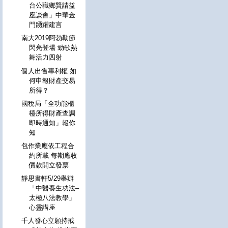
台公職鄉賢請益
座談會」中華金
門踴躍建言
南大2019阿勃勒節
閃亮登場 勁歌熱
舞活力四射
個人出售專利權 如
何申報財產交易
所得？
國稅局「全功能櫃
檯所得財產查調
即時通知」報你
知
包作業應依工程合
約所載 每期應收
價款開立發票
靜思書軒5/29舉辦
「中醫養生功法–
太極八法教學」
心靈講座
千人發心立願持戒