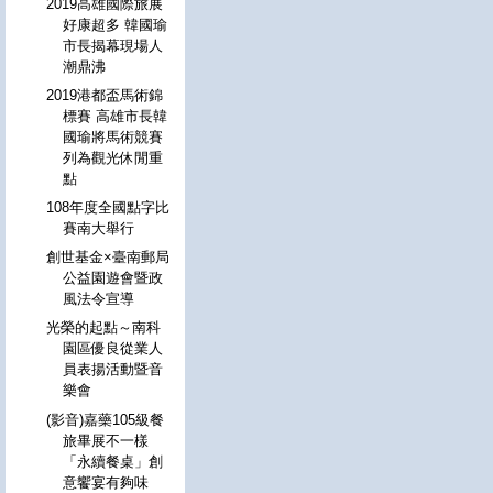
2019高雄國際旅展
好康超多 韓國瑜
市長揭幕現場人
潮鼎沸
2019港都盃馬術錦
標賽 高雄市長韓
國瑜將馬術競賽
列為觀光休閒重
點
108年度全國點字比
賽南大舉行
創世基金×臺南郵局
公益園遊會暨政
風法令宣導
光榮的起點～南科
園區優良從業人
員表揚活動暨音
樂會
(影音)嘉藥105級餐
旅畢展不一樣
「永續餐桌」創
意饗宴有夠味