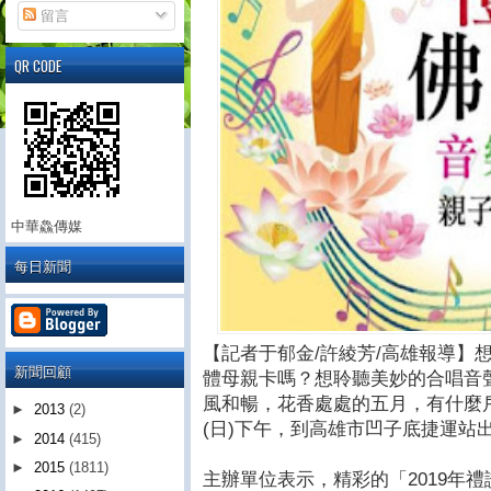
留言
QR CODE
中華鱻傳媒
每日新聞
【記者于郁金/許綾芳/高雄報導】
新聞回顧
體母親卡嗎？想聆聽美妙的合唱音
風和暢，花香處處的五月，有什麼戶
►
2013
(2)
(日)下午，到高雄市凹子底捷運站
►
2014
(415)
►
2015
(1811)
主辦單位表示，精彩的「2019年