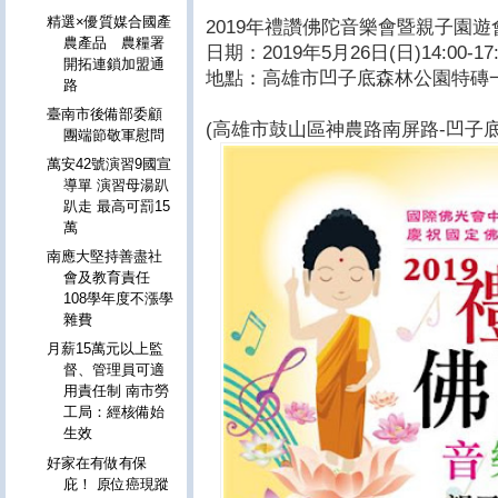
精選×優質媒合國產
2019年禮讚佛陀音樂會暨親子園遊
農產品 農糧署
日期：2019年5月26日(日)14:00-17:
開拓連鎖加盟通
地點：高雄市凹子底森林公園特磚
路
臺南市後備部委顧
(高雄市鼓山區神農路南屏路-凹子
團端節敬軍慰問
萬安42號演習9國宣
導單 演習母湯趴
趴走 最高可罰15
萬
南應大堅持善盡社
會及教育責任
108學年度不漲學
雜費
月薪15萬元以上監
督、管理員可適
用責任制 南市勞
工局：經核備始
生效
好家在有做有保
庇！ 原位癌現蹤