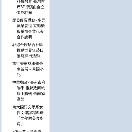
科技教育 臺灣首
席3D導演曲全立
佛館駐館
開發優質職缺×多元
就業管道 宜縣榮
服舉辦企業代表
合作說明
郭綜合醫結合社區
推動世界無菸日
無菸踩街活動
旅行畫家林紙鶴臺
南首展～異國小
記
中華郵政×臺南市府
聯手 推郵政商城
線上購物-臺南物
產館
南大國語文學系女
性文學課程舉辦
「文學的美食廚
房」
2張千萬元特別獎