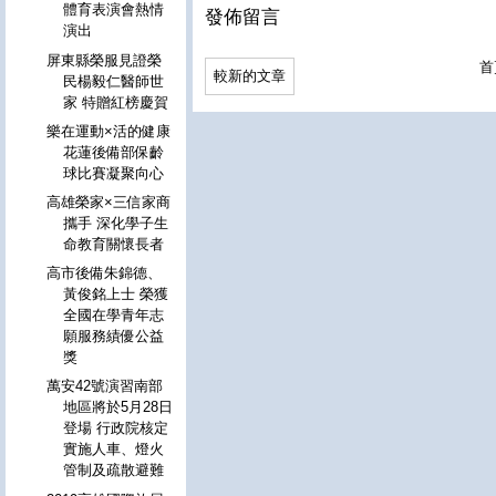
體育表演會熱情
發佈留言
演出
屏東縣榮服見證榮
首
較新的文章
民楊毅仁醫師世
家 特贈紅榜慶賀
樂在運動×活的健康
花蓮後備部保齡
球比賽凝聚向心
高雄榮家×三信家商
攜手 深化學子生
命教育關懷長者
高市後備朱錦德、
黃俊銘上士 榮獲
全國在學青年志
願服務績優公益
獎
萬安42號演習南部
地區將於5月28日
登場 行政院核定
實施人車、燈火
管制及疏散避難