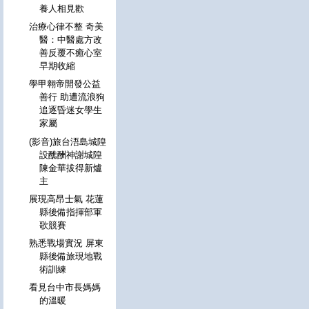
養人相見歡
治療心律不整 奇美
醫：中醫處方改
善反覆不癒心室
早期收縮
學甲翱帝開發公益
善行 助遭流浪狗
追逐昏迷女學生
家屬
(影音)旅台浯島城隍
設醮酬神謝城隍
陳金華拔得新爐
主
展現高昂士氣 花蓮
縣後備指揮部軍
歌競賽
熟悉戰場實況 屏東
縣後備旅現地戰
術訓練
看見台中市長媽媽
的溫暖