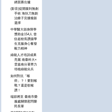
綉競賽出爐
(影音)從開腹到無創
手術 海扶刀無創
治療子宮腫瘤新
選擇
中華醫大頒身障學
獎助金154人 曾
信超校長讚揚學
生克服身心奮發
毅力精神
綠能人才培訓成果
亮麗 南臺科大×
雲嘉南分署齊力
培植綠能尖兵
如何對抗「喉
癌」？！要割喉
戰？還是歌喉
讚！
端節將至 臺南市榮
服處關懷慰問榮
民長輩