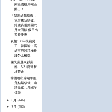
南區國稅局轄區
開出！
「我高雄我驕傲 ，
我屏東我驕傲」
鈴鹿賽道樂園六
月大回饋 假日出
遊超優惠
表揚108年模範勞
工 韓國瑜：高
雄市府將積極維
護勞工權益
國民黨屏東縣黨
部 5/31喬遷新
址茶會
韓國瑜出席端午龍
舟點睛祭儀 邀
請民眾共度端午
佳節
►
6月
(446)
►
7月
(453)