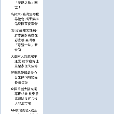
「夢獸之島」問
世！
高師大×臺灣無毒世
界協會 攜手策辦
偏鄉圓夢反毒營
(影音)酸甜苦辣鹹×
鮮香麻酥脆盡在
彩豐樓 臺灣唯一
「彩豐十味」新
食尚
大臺南天然氣端午
送愛 提前慶賀佳
里榮家住民佳節
屏東縣榮服處愛心
白米贈弱勢榮民
眷過佳節
全國首創太陽光電
專班結業 桃榮服
處退除役官兵投
入能源市場
AR擴增實境×結合