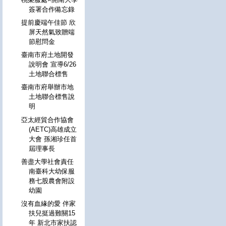
簽署合作備忘錄
提前慶端午佳節 欣
屏天然氣致贈端
節慰問金
臺南市府土地開發
說明會 宣導6/26
土地聯合標售
臺南市府舉辦市地
土地聯合標售說
明
亞太經貿合作協會
(AETC)高雄成立
大會 孫湘珍任首
屆理事長
善盡大學社會責任
南臺科大幼保服
務七股農會附設
幼園
沒有血緣的愛 伴家
扶兒挺過難關15
年 新北市家扶認