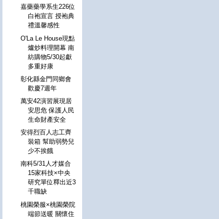
嘉藥藥學系生226位
白袍宣言 授袍典
禮溫馨感性
O'La Le House現點
爐炒料理開幕 南
紡購物5/30起獻
多重好康
彰化縣金門同鄉會
歡慶7週年
萬安42演習展現居
安思危 保護人民
生命財產安全
安得烈百人志工齊
裝箱 幫助弱勢兒
少不挨餓
南科5/31人才媒合
15家科技×中央
研究單位釋出近3
千職缺
桃園榮服×桃園榮院
端節送暖 關懷住