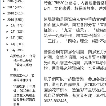
►
2016
(1497)
時至17時30分登場，內容包括音
►
2017
(2427)
DIY、文化書香、校長說故事、戶
►
2018
(3610)
這場活動是國際佛光會中華總會南
▼
2019
(5551)
節而盛大舉辦。園遊會部分有「立體
►
1月
(472)
搖滾」、「九宮一線天」、「編織鑰
►
2月
(325)
親子一起動手作，增進親子情誼，
►
3月
(457)
「三好」、「四給」理念，絕對不
►
4月
(500)
▼
5月
(496)
音樂會則有南屏合唱團、南屏五月
為愛動起來！ 台電
術團、寶華合唱團、佛光普賢合唱
攜手華山舉辦
光山鳳山講堂合唱團、高新三區歌
「愛老人運動
體，用音聲來禮讚佛陀，也希望能
會」
五塊厝工作坊．歡
親子們可以一起聽音樂，參加各攤
喜逗陣作伙來
們，還可以自備畫具，參加寫生比
「非遺綻放 千年輝
園的花草樹木，透過彩筆呈現在紙
煌」2019泰山非
現自己的才藝，充實又有趣；寫生
遺文化大展在基
隆長榮桂冠酒店
0932-892446。
開幕