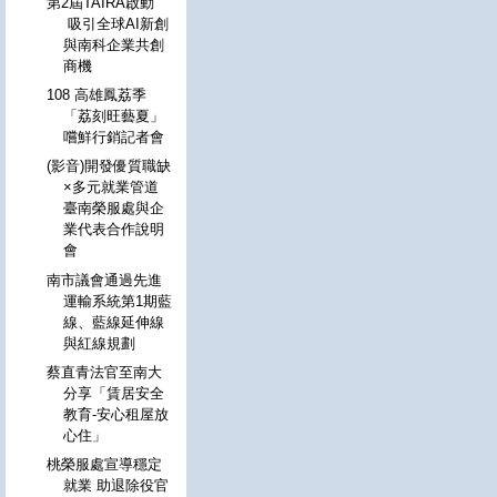
第2屆TAIRA啟動
吸引全球AI新創
與南科企業共創
商機
108 高雄鳳荔季
「荔刻旺藝夏」
嚐鮮行銷記者會
(影音)開發優質職缺
×多元就業管道
臺南榮服處與企
業代表合作說明
會
南市議會通過先進
運輸系統第1期藍
線、藍線延伸線
與紅線規劃
蔡直青法官至南大
分享「賃居安全
教育-安心租屋放
心住」
桃榮服處宣導穩定
就業 助退除役官