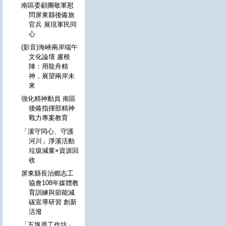
南區委顧團敬軍慰
問屏東縣後備旅
官兵 展現軍民同
心
(影音)海峽兩岸端午
文化論壇 盧根
陣：用龍舟精
神，展望兩岸未
來
強化精神動員 南區
後備指揮部精神
戰力專案教育
「溪守同心、守護
河川」淨溪活動
垃圾減量×資源回
收
屏東縣長治鄉志工
協會108年媒體教
育訓練與節能減
碳宣導研習 創新
活潑
「五塊厝工作坊」