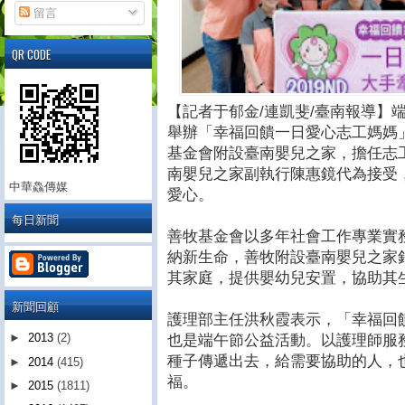
留言
QR CODE
【記者于郁金/連凱斐/臺南報導】
舉辦「幸福回饋一日愛心志工媽媽
基金會附設臺南嬰兒之家，擔任志
南嬰兒之家副執行陳惠鏡代為接受
中華鱻傳媒
愛心。
每日新聞
善牧基金會以多年社會工作專業實
納新生命，善牧附設臺南嬰兒之家
其家庭，提供嬰幼兒安置，協助其
新聞回顧
護理部主任洪秋霞表示，「幸福回
►
2013
(2)
也是端午節公益活動。以護理師服
種子傳遞出去，給需要協助的人，
►
2014
(415)
福。
►
2015
(1811)