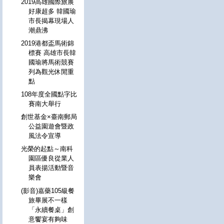
2019高雄國際旅展
好康超多 韓國瑜
市長揭幕現場人
潮鼎沸
2019港都盃馬術錦
標賽 高雄市長韓
國瑜將馬術競賽
列為觀光休閒重
點
108年度全國點字比
賽南大舉行
創世基金×臺南郵局
公益園遊會暨政
風法令宣導
光榮的起點～南科
園區優良從業人
員表揚活動暨音
樂會
(影音)嘉藥105級餐
旅畢展不一樣
「永續餐桌」創
意饗宴有夠味