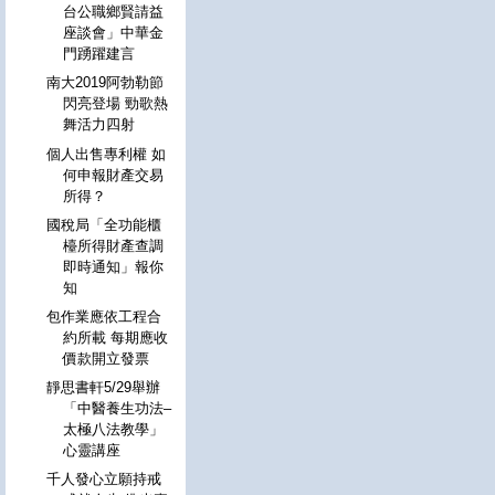
台公職鄉賢請益
座談會」中華金
門踴躍建言
南大2019阿勃勒節
閃亮登場 勁歌熱
舞活力四射
個人出售專利權 如
何申報財產交易
所得？
國稅局「全功能櫃
檯所得財產查調
即時通知」報你
知
包作業應依工程合
約所載 每期應收
價款開立發票
靜思書軒5/29舉辦
「中醫養生功法–
太極八法教學」
心靈講座
千人發心立願持戒