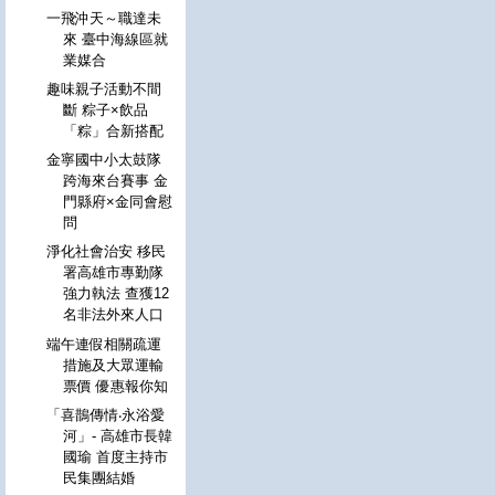
一飛沖天～職達未
來 臺中海線區就
業媒合
趣味親子活動不間
斷 粽子×飲品
「粽」合新搭配
金寧國中小太鼓隊
跨海來台賽事 金
門縣府×金同會慰
問
淨化社會治安 移民
署高雄市專勤隊
強力執法 查獲12
名非法外來人口
端午連假相關疏運
措施及大眾運輸
票價 優惠報你知
「喜鵲傳情‧永浴愛
河」- 高雄市長韓
國瑜 首度主持市
民集團結婚