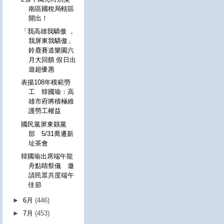
南區國稅局轄區
開出！
「我高雄我驕傲 ，
我屏東我驕傲」
鈴鹿賽道樂園六
月大回饋 假日出
遊超優惠
表揚108年模範勞
工 韓國瑜：高
雄市府將積極維
護勞工權益
國民黨屏東縣黨
部 5/31喬遷新
址茶會
韓國瑜出席端午龍
舟點睛祭儀 邀
請民眾共度端午
佳節
►
6月
(446)
►
7月
(453)