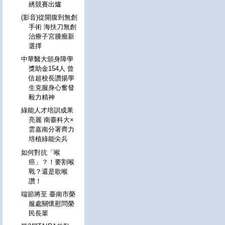
綉競賽出爐
(影音)從開腹到無創
手術 海扶刀無創
治療子宮腫瘤新
選擇
中華醫大頒身障學
獎助金154人 曾
信超校長讚揚學
生克服身心奮發
毅力精神
綠能人才培訓成果
亮麗 南臺科大×
雲嘉南分署齊力
培植綠能尖兵
如何對抗「喉
癌」？！要割喉
戰？還是歌喉
讚！
端節將至 臺南市榮
服處關懷慰問榮
民長輩