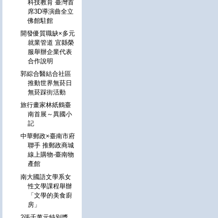
科技教育 臺灣首
席3D導演曲全立
佛館駐館
開發優質職缺×多元
就業管道 宜縣榮
服舉辦企業代表
合作說明
郭綜合醫結合社區
推動世界無菸日
無菸踩街活動
旅行畫家林紙鶴臺
南首展～異國小
記
中華郵政×臺南市府
聯手 推郵政商城
線上購物-臺南物
產館
南大國語文學系女
性文學課程舉辦
「文學的美食廚
房」
2張千萬元特別獎