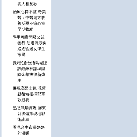
養人相見歡
治療心律不整 奇美
醫：中醫處方改
善反覆不癒心室
早期收縮
學甲翱帝開發公益
善行 助遭流浪狗
追逐昏迷女學生
家屬
(影音)旅台浯島城隍
設醮酬神謝城隍
陳金華拔得新爐
主
展現高昂士氣 花蓮
縣後備指揮部軍
歌競賽
熟悉戰場實況 屏東
縣後備旅現地戰
術訓練
看見台中市長媽媽
的溫暖