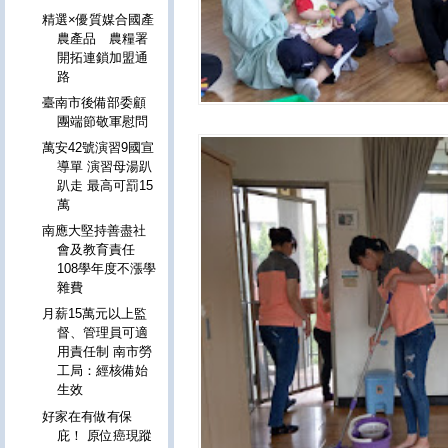
精選×優質媒合國產
農產品 農糧署
開拓連鎖加盟通
路
臺南市後備部委顧
團端節敬軍慰問
萬安42號演習9國宣
導單 演習母湯趴
趴走 最高可罰15
萬
南應大堅持善盡社
會及教育責任
108學年度不漲學
雜費
月薪15萬元以上監
督、管理員可適
用責任制 南市勞
工局：經核備始
生效
好家在有做有保
庇！ 原位癌現蹤