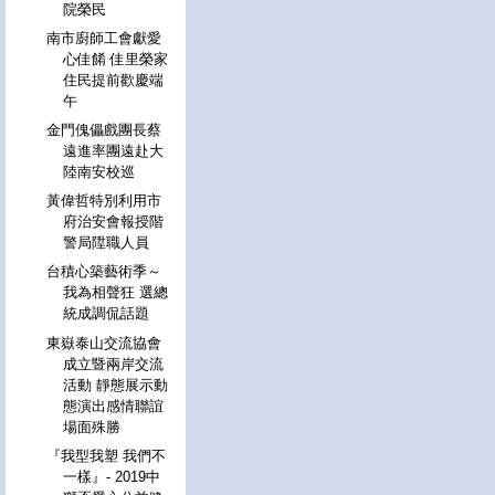
院榮民
南市廚師工會獻愛
心佳餚 佳里榮家
住民提前歡慶端
午
金門傀儡戲團長蔡
遠進率團遠赴大
陸南安校巡
黃偉哲特別利用市
府治安會報授階
警局陞職人員
台積心築藝術季～
我為相聲狂 選總
統成調侃話題
東嶽泰山交流協會
成立暨兩岸交流
活動 靜態展示動
態演出感情聯誼
場面殊勝
『我型我塑 我們不
一樣』- 2019中