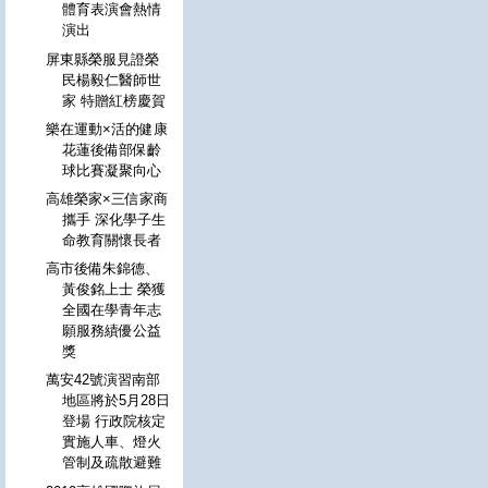
體育表演會熱情
演出
屏東縣榮服見證榮
民楊毅仁醫師世
家 特贈紅榜慶賀
樂在運動×活的健康
花蓮後備部保齡
球比賽凝聚向心
高雄榮家×三信家商
攜手 深化學子生
命教育關懷長者
高市後備朱錦德、
黃俊銘上士 榮獲
全國在學青年志
願服務績優公益
獎
萬安42號演習南部
地區將於5月28日
登場 行政院核定
實施人車、燈火
管制及疏散避難