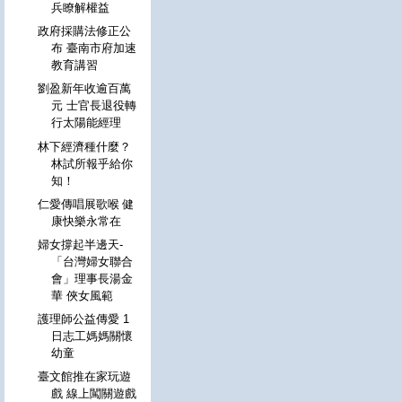
兵瞭解權益
政府採購法修正公
布 臺南市府加速
教育講習
劉盈新年收逾百萬
元 士官長退役轉
行太陽能經理
林下經濟種什麼？
林試所報乎給你
知！
仁愛傳唱展歌喉 健
康快樂永常在
婦女撐起半邊天-
「台灣婦女聯合
會」理事長湯金
華 俠女風範
護理師公益傳愛 1
日志工媽媽關懷
幼童
臺文館推在家玩遊
戲 線上闖關遊戲