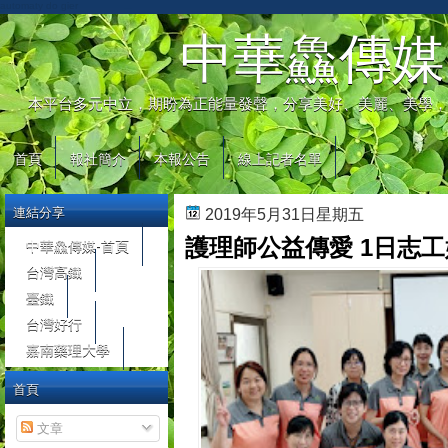
automaty do gier
中華鱻傳媒
本平台多元中立，期盼為正能量發聲，分享美好、美麗、美學，
首頁
報社簡介
本報公告
線上記者名單
連結分享
2019年5月31日星期五
護理師公益傳愛 1日志
中華鱻傳媒-首頁
台灣高鐵
臺鐵
台灣好行
嘉南藥理大學
首頁
文章