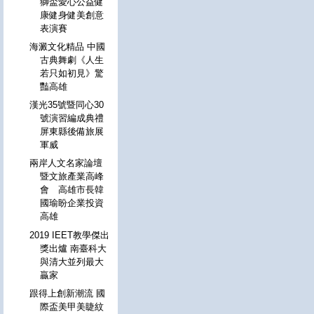
獅盃愛心公益健
康健身健美創意
表演賽
海澱文化精品 中國
古典舞劇《人生
若只如初見》驚
豔高雄
漢光35號暨同心30
號演習編成典禮
屏東縣後備旅展
軍威
兩岸人文名家論壇
暨文旅產業高峰
會 高雄市長韓
國瑜盼企業投資
高雄
2019 IEET教學傑出
獎出爐 南臺科大
與清大並列最大
贏家
跟得上創新潮流 國
際盃美甲美睫紋