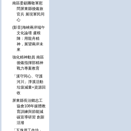
南區委顧團敬軍慰
問屏東縣後備旅
官兵 展現軍民同
心
(影音)海峽兩岸端午
文化論壇 盧根
陣：用龍舟精
神，展望兩岸未
來
強化精神動員 南區
後備指揮部精神
戰力專案教育
「溪守同心、守護
河川」淨溪活動
垃圾減量×資源回
收
屏東縣長治鄉志工
協會108年媒體教
育訓練與節能減
碳宣導研習 創新
活潑
「五塊厝工作坊」