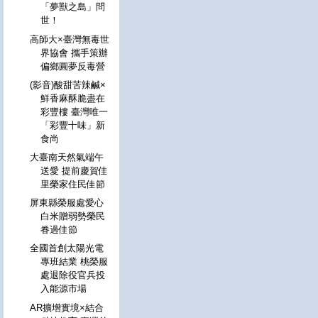
「夢獸之島」問
世！
高師大×臺灣無毒世
界協會 攜手策辦
偏鄉圓夢反毒營
(影音)酸甜苦辣鹹×
鮮香麻酥脆盡在
彩豐樓 臺灣唯一
「彩豐十味」新
食尚
大臺南天然氣端午
送愛 提前慶賀佳
里榮家住民佳節
屏東縣榮服處愛心
白米贈弱勢榮民
眷過佳節
全國首創太陽光電
專班結業 桃榮服
處退除役官兵投
入能源市場
AR擴增實境×結合