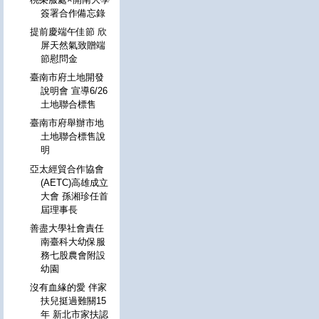
簽署合作備忘錄
提前慶端午佳節 欣
屏天然氣致贈端
節慰問金
臺南市府土地開發
說明會 宣導6/26
土地聯合標售
臺南市府舉辦市地
土地聯合標售說
明
亞太經貿合作協會
(AETC)高雄成立
大會 孫湘珍任首
屆理事長
善盡大學社會責任
南臺科大幼保服
務七股農會附設
幼園
沒有血緣的愛 伴家
扶兒挺過難關15
年 新北市家扶認