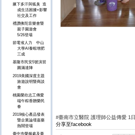
腋下多汗與狐臭 造
成生活困擾×影響
社交及工作
禮讚佛陀音樂會暨
親子園遊會
5/26登場
節電省人力 中山
大學AI養蝦增肥
三成
基隆市民安5號演習
圓滿達陣
2019美國深度主題
旅遊說明暨商談
會
桃園榮欣志工傳愛
端午粽香贈榮民
眷
2019核心產品發表
#臺南市立醫院 護理師公益傳愛 1
暨企業論壇嘉藥
分享至facebook
熱鬧登場
臺中巿榮服處及臺