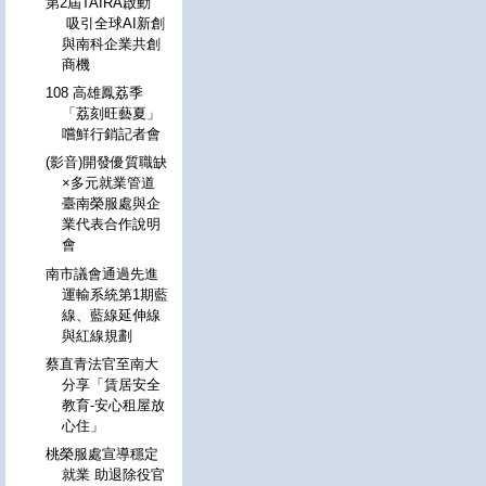
第2屆TAIRA啟動
吸引全球AI新創
與南科企業共創
商機
108 高雄鳳荔季
「荔刻旺藝夏」
嚐鮮行銷記者會
(影音)開發優質職缺
×多元就業管道
臺南榮服處與企
業代表合作說明
會
南市議會通過先進
運輸系統第1期藍
線、藍線延伸線
與紅線規劃
蔡直青法官至南大
分享「賃居安全
教育-安心租屋放
心住」
桃榮服處宣導穩定
就業 助退除役官