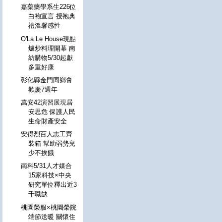
嘉藥藥學系生226位
白袍宣言 授袍典
禮溫馨感性
O'La Le House現點
爐炒料理開幕 南
紡購物5/30起獻
多重好康
彰化縣金門同鄉會
歡慶7週年
萬安42演習展現居
安思危 保護人民
生命財產安全
安得烈百人志工齊
裝箱 幫助弱勢兒
少不挨餓
南科5/31人才媒合
15家科技×中央
研究單位釋出近3
千職缺
桃園榮服×桃園榮院
端節送暖 關懷住