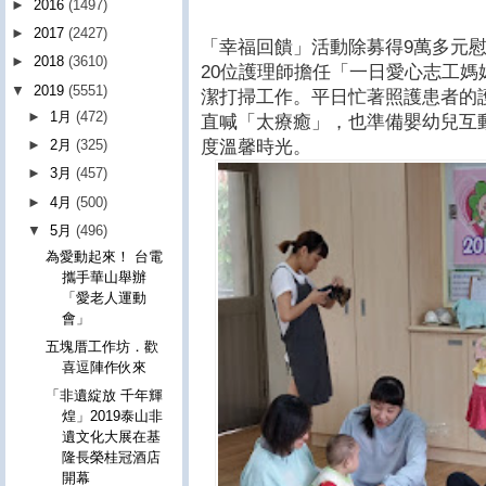
►
2016
(1497)
►
2017
(2427)
「幸福回饋」活動除募得9萬多元
►
2018
(3610)
20位護理師擔任「一日愛心志工
▼
2019
(5551)
潔打掃工作。平日忙著照護患者的
►
1月
(472)
直喊「太療癒」，也準備嬰幼兒互
度溫馨時光。
►
2月
(325)
►
3月
(457)
►
4月
(500)
▼
5月
(496)
為愛動起來！ 台電
攜手華山舉辦
「愛老人運動
會」
五塊厝工作坊．歡
喜逗陣作伙來
「非遺綻放 千年輝
煌」2019泰山非
遺文化大展在基
隆長榮桂冠酒店
開幕