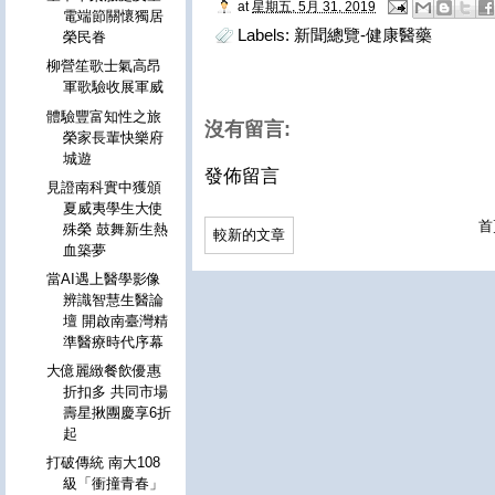
at
星期五, 5月 31, 2019
電端節關懷獨居
Labels:
新聞總覽-健康醫藥
榮民眷
柳營笙歌士氣高昂
軍歌驗收展軍威
體驗豐富知性之旅
沒有留言:
榮家長輩快樂府
城遊
發佈留言
見證南科實中獲頒
夏威夷學生大使
首
殊榮 鼓舞新生熱
較新的文章
血築夢
當AI遇上醫學影像
辨識智慧生醫論
壇 開啟南臺灣精
準醫療時代序幕
大億麗緻餐飲優惠
折扣多 共同市場
壽星揪團慶享6折
起
打破傳統 南大108
級「衝撞青春」