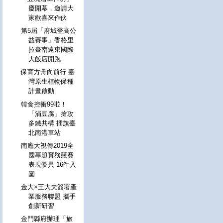
慶開幕，邀請大
家歡喜來作伙
第5屆「府城登高公
益賽事」香格里
拉臺南遠東國際
大飯店開跑
保育方舟向前行 臺
灣原生植物保種
計畫啟動
韓食控衝99啦！
「涓豆腐」搶攻
多鐵共構 插旗臺
北南港車站
南應大視傳2019全
國專題實務競賽
表現優異 16件入
圍
金大×王大夫簽署產
業服務聯盟 攜手
創新研習
金門縣府辦理「旅