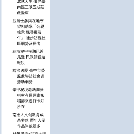
成就人生 佛光臺
南區三皈五戒莊
嚴隆重
波麗士參與在地守
望相助隊「公親
粽意 飄香慶端
午」 徒步訪視社
區弱勢及長者
綜所稅申報期已近
尾聲 民眾請儘速
報稅
端節送愛 臺中市榮
服處聯結社會資
源助弱勢
學甲秘境老塘湖藝
術村有屈原畫像
端節來遊打卡好
所在
南應大文創教育成
果斐然 歷年入圍
作品件數最多
桃榮服處×開南大學