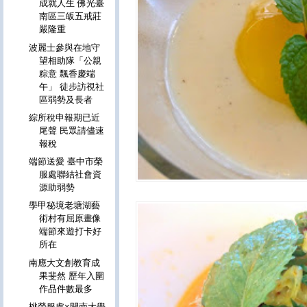
成就人生 佛光臺
南區三皈五戒莊
嚴隆重
波麗士參與在地守
望相助隊「公親
粽意 飄香慶端
午」 徒步訪視社
區弱勢及長者
綜所稅申報期已近
尾聲 民眾請儘速
報稅
端節送愛 臺中市榮
服處聯結社會資
源助弱勢
學甲秘境老塘湖藝
術村有屈原畫像
端節來遊打卡好
所在
南應大文創教育成
果斐然 歷年入圍
作品件數最多
桃榮服處×開南大學