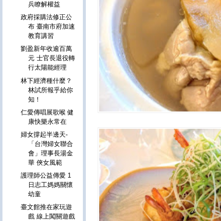
兵瞭解權益
政府採購法修正公
布 臺南市府加速
教育講習
劉盈新年收逾百萬
元 士官長退役轉
行太陽能經理
林下經濟種什麼？
林試所報乎給你
知！
仁愛傳唱展歌喉 健
康快樂永常在
婦女撐起半邊天-
「台灣婦女聯合
會」理事長湯金
華 俠女風範
護理師公益傳愛 1
日志工媽媽關懷
幼童
臺文館推在家玩遊
戲 線上闖關遊戲