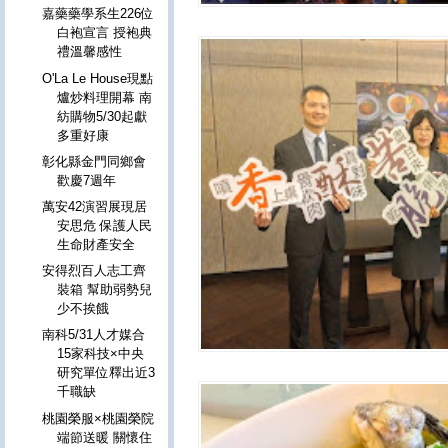
嘉藥藥學系生226位
白袍宣言 授袍典
禮溫馨感性
O'La Le House現點
爐炒料理開幕 南
紡購物5/30起獻
多重好康
彰化縣金門同鄉會
歡慶7週年
萬安42演習展現居
安思危 保護人民
生命財產安全
安得烈百人志工齊
裝箱 幫助弱勢兒
少不挨餓
南科5/31人才媒合
15家科技×中央
研究單位釋出近3
千職缺
桃園榮服×桃園榮院
端節送暖 關懷住