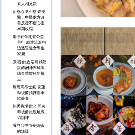
養人相見歡
治療心律不整 奇美
醫：中醫處方改
善反覆不癒心室
早期收縮
學甲翱帝開發公益
善行 助遭流浪狗
追逐昏迷女學生
家屬
(影音)旅台浯島城隍
設醮酬神謝城隍
陳金華拔得新爐
主
展現高昂士氣 花蓮
縣後備指揮部軍
歌競賽
熟悉戰場實況 屏東
縣後備旅現地戰
術訓練
看見台中市長媽媽
的溫暖