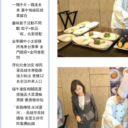
一飛沖天～職達未
來 臺中海線區就
業媒合
趣味親子活動不間
斷 粽子×飲品
「粽」合新搭配
金寧國中小太鼓隊
跨海來台賽事 金
門縣府×金同會慰
問
淨化社會治安 移民
署高雄市專勤隊
強力執法 查獲12
名非法外來人口
端午連假相關疏運
措施及大眾運輸
票價 優惠報你知
「喜鵲傳情‧永浴愛
河」- 高雄市長韓
國瑜 首度主持市
民集團結婚