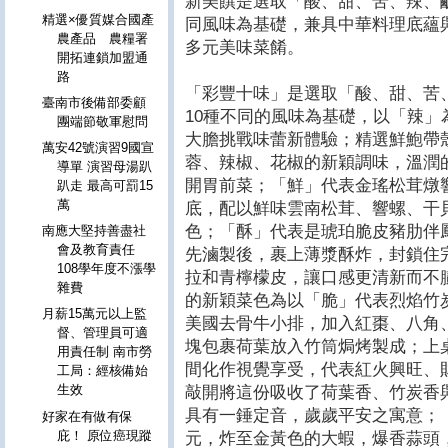
新美饌是選取「酸、甜、苦、辣、
精選×優質媒合國產
同風味為基礎，兼具中華料理底蘊
農產品 農糧署
多元美味菜餚。
開拓連鎖加盟通
路
「彩豐十味」是選取「酸、甜、苦
臺南市後備部委顧
10種不同的風味為基礎，以「辣」
團端節敬軍慰問
大膽挑戰味蕾新體驗；精選鮮鮑帶
萬安42號演習9國宣
蓉、辣椒、花椒的新穎調味，溫潤
導單 演習母湯趴
開胃前菜；「鮮」代表金瑤松茸燉響
趴走 最高可罰15
萬
底，配以鮮味雲南松茸、響螺、干
色；「酥」代表是琥珀脆皮豬肋伴鳳
南應大堅持善盡社
會及教育責任
先滷製後，裹上薄漿酥炸，封鎖住
108學年度不漲學
拉和青檸檬皮，讓口感更清新而不
雜費
的新穎菜色為以「脆」代表烈焰竹炭
月薪15萬元以上監
美國去骨牛小排，加入紅棗、八角、
督、管理員可適
塊包裹荷葉放入竹筒焗烤製成；上
用責任制 南市勞
間化作視覺享受，代表紅火興旺、
工局：經核備始
生效
敲開將這份吸收了荷葉香、竹炭香
具有一錘定音，歲歲平安之寓意；「
好家在有做有保
庇！ 原位癌現蹤
元，炸至金黃色的大蝦，爆香蒜頭