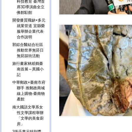
科技教育 臺灣首
席3D導演曲全立
佛館駐館
開發優質職缺×多元
就業管道 宜縣榮
服舉辦企業代表
合作說明
郭綜合醫結合社區
推動世界無菸日
無菸踩街活動
旅行畫家林紙鶴臺
南首展～異國小
記
中華郵政×臺南市府
聯手 推郵政商城
線上購物-臺南物
產館
南大國語文學系女
性文學課程舉辦
「文學的美食廚
房」
2張千萬元特別獎