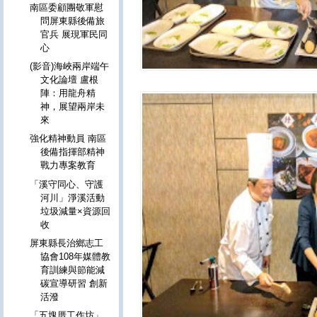
南區委顧團敬軍慰
問屏東縣後備旅
官兵 展現軍民同
心
(影音)海峽兩岸端午
文化論壇 盧根
陣：用龍舟精
神，展望兩岸未
來
強化精神動員 南區
後備指揮部精神
戰力專案教育
「溪守同心、守護
河川」淨溪活動
垃圾減量×資源回
收
屏東縣長治鄉志工
協會108年媒體教
育訓練與節能減
碳宣導研習 創新
活潑
「五塊厝工作坊」