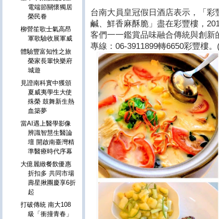
電端節關懷獨居
台南大員皇冠假日酒店表示，「彩
榮民眷
鹹、鮮香麻酥脆」盡在彩豐樓，20
柳營笙歌士氣高昂
客們一一鑑賞品味融合傳統與創新
軍歌驗收展軍威
專線：06-3911899轉6650彩豐樓
體驗豐富知性之旅
榮家長輩快樂府
城遊
見證南科實中獲頒
夏威夷學生大使
殊榮 鼓舞新生熱
血築夢
當AI遇上醫學影像
辨識智慧生醫論
壇 開啟南臺灣精
準醫療時代序幕
大億麗緻餐飲優惠
折扣多 共同市場
壽星揪團慶享6折
起
打破傳統 南大108
級「衝撞青春」