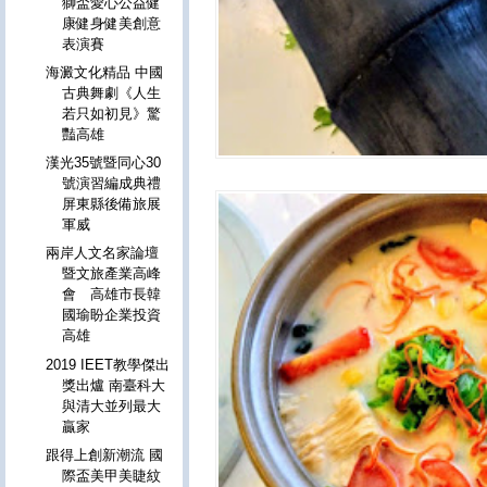
獅盃愛心公益健
康健身健美創意
表演賽
海澱文化精品 中國
古典舞劇《人生
若只如初見》驚
豔高雄
漢光35號暨同心30
號演習編成典禮
屏東縣後備旅展
軍威
兩岸人文名家論壇
暨文旅產業高峰
會 高雄市長韓
國瑜盼企業投資
高雄
2019 IEET教學傑出
獎出爐 南臺科大
與清大並列最大
贏家
跟得上創新潮流 國
際盃美甲美睫紋