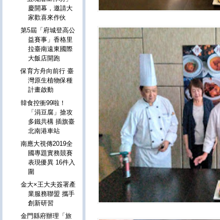
慶開幕，邀請大
家歡喜來作伙
第5屆「府城登高公
益賽事」香格里
拉臺南遠東國際
大飯店開跑
保育方舟向前行 臺
灣原生植物保種
計畫啟動
韓食控衝99啦！
「涓豆腐」搶攻
多鐵共構 插旗臺
北南港車站
南應大視傳2019全
國專題實務競賽
表現優異 16件入
圍
金大×王大夫簽署產
業服務聯盟 攜手
創新研習
金門縣府辦理「旅