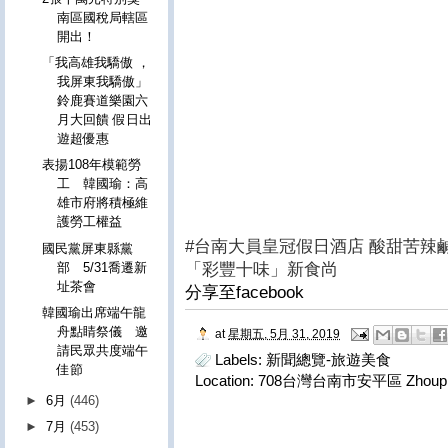
南區國稅局轄區
開出！
「我高雄我驕傲 ，
我屏東我驕傲」
鈴鹿賽道樂園六
月大回饋 假日出
遊超優惠
表揚108年模範勞
工 韓國瑜：高
雄市府將積極維
護勞工權益
#台南大員皇冠假日酒店 酸甜苦辣
國民黨屏東縣黨
部 5/31喬遷新
「彩豐十味」新食尚
址茶會
分享至facebook
韓國瑜出席端午龍
舟點睛祭儀 邀
at
星期五, 5月 31, 2019
請民眾共度端午
Labels:
新聞總覽-旅遊美食
佳節
Location:
708台灣台南市安平區 Zhouping
►
6月
(446)
►
7月
(453)