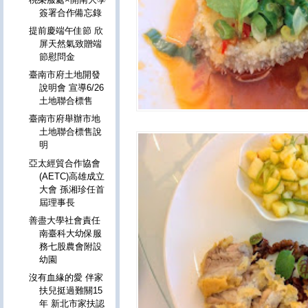
簽署合作備忘錄
提前慶端午佳節 欣
屏天然氣致贈端
節慰問金
臺南市府土地開發
說明會 宣導6/26
土地聯合標售
臺南市府舉辦市地
土地聯合標售說
明
亞太經貿合作協會
(AETC)高雄成立
大會 孫湘珍任首
屆理事長
善盡大學社會責任
南臺科大幼保服
務七股農會附設
幼園
沒有血緣的愛 伴家
扶兒挺過難關15
年 新北市家扶認