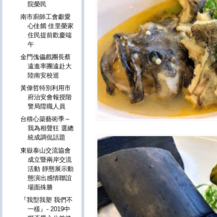
院榮民
南市廚師工會獻愛
心佳餚 佳里榮家
住民提前歡慶端
午
金門傀儡戲團長蔡
遠進率團遠赴大
陸南安校巡
黃偉哲特別利用市
府治安會報授階
警局陞職人員
台積心築藝術季～
我為相聲狂 選總
統成調侃話題
東嶽泰山交流協會
成立暨兩岸交流
活動 靜態展示動
態演出感情聯誼
場面殊勝
『我型我塑 我們不
一樣』- 2019中