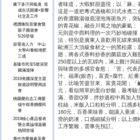
者味道，大蝦鮮甜盡現；以「麻」著
腋下多汗與狐臭 造
成生活困擾×影響
這是一道把粵式過橋和川式水煮二
社交及工作
的香濃雞湯做底浸泡海斑魚片，突
禮讚佛陀音樂會暨
的青花椒，融合川蜀之地的豪氣；「
親子園遊會
元則是中西料理的一次巧妙地碰撞
5/26登場
法，特別是廣東人喜歡用瓦罉來焗
節電省人力 中山
歐洲三大頂級食材之一的黑松露；
大學AI養蝦增肥
翅，將各式香料炒香的菌菇放入雞
三成
250度以上的瓦罉內，淋上雞汁與
基隆市民安5號演習
與味蕾的多感官食慾；「苦」代表是
圓滿達陣
汁、福果(銀杏)，富貴=腐竹、紅
2019美國深度主題
甘，比喻苦盡甘來、富貴花開；「鹹
旅遊說明暨商談
元，看似簡單的蛋白炒飯，最考驗
會
滿、香甜Q彈，拌炒過程中再加入
桃園榮欣志工傳愛
柱絲，米飯入口粒粒分明，口感多
端午粽香贈榮民
眷
160元，百香果味香，能讓人垂涎
滑的奶凍，口感細膩分明；以上價格
2019核心產品發表
暨企業論壇嘉藥
工序繁雜，需事先預訂。
熱鬧登場
臺中巿榮服處及臺