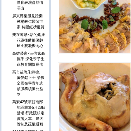
體育表演會熱情
演出
屏東縣榮服見證榮
民楊毅仁醫師世
家 特贈紅榜慶賀
樂在運動×活的健康
花蓮後備部保齡
球比賽凝聚向心
高雄榮家×三信家商
攜手 深化學子生
命教育關懷長者
高市後備朱錦德、
黃俊銘上士 榮獲
全國在學青年志
願服務績優公益
獎
萬安42號演習南部
地區將於5月28日
登場 行政院核定
實施人車、燈火
管制及疏散避難