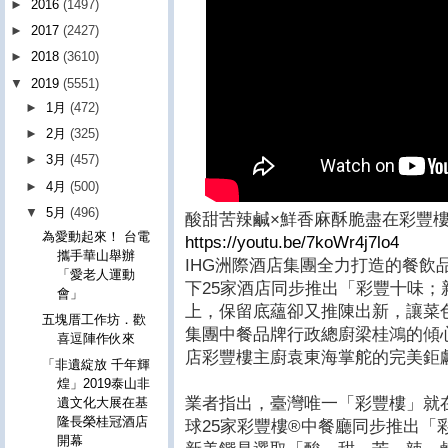
►
2016
(1497)
►
2017
(2427)
►
2018
(3610)
▼
2019
(5551)
►
1月
(472)
►
2月
(325)
►
3月
(457)
►
4月
(500)
▼
5月
(496)
酸甜苦辣鹹×鮮香麻酥脆盡在彩豐樓
為愛動起來！ 台電
https://youtu.be/7koWr4j7lo4
攜手華山舉辦
IHG洲際酒店集團全力打造的餐飲
「愛老人運動
下25家酒店同步推出「彩豐十味
會」
上，保留底蘊卻又推陳出新，讓菜
五塊厝工作坊．歡
集團中餐品牌行政總廚梁桂鴻的傾
喜逗陣作伙來
店彩豐樓主廚袁東海掌舵的完美鉅
「非遺綻放 千年輝
煌」2019泰山非
業者指出，臺灣唯一「彩豐樓」就
遺文化大展在基
隆長榮桂冠酒店
球25家彩豐樓®中餐廳同步推出「
開幕