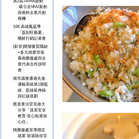
第2屆TAIRA啟動
吸引全球AI新創
與南科企業共創
商機
108 高雄鳳荔季
「荔刻旺藝夏」
嚐鮮行銷記者會
(影音)開發優質職缺
×多元就業管道
臺南榮服處與企
業代表合作說明
會
南市議會通過先進
運輸系統第1期藍
線、藍線延伸線
與紅線規劃
蔡直青法官至南大
分享「賃居安全
教育-安心租屋放
心住」
桃榮服處宣導穩定
就業 助退除役官