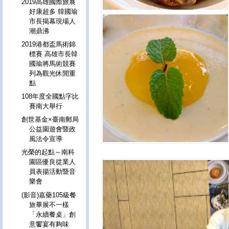
2019高雄國際旅展
好康超多 韓國瑜
市長揭幕現場人
潮鼎沸
2019港都盃馬術錦
標賽 高雄市長韓
國瑜將馬術競賽
列為觀光休閒重
點
108年度全國點字比
賽南大舉行
創世基金×臺南郵局
公益園遊會暨政
風法令宣導
光榮的起點～南科
園區優良從業人
員表揚活動暨音
樂會
(影音)嘉藥105級餐
旅畢展不一樣
「永續餐桌」創
意饗宴有夠味