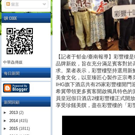
留言
QR CODE
【記者于郁金/臺南報導】彩豐樓是
中華鱻傳媒
品牌新銳，旨在充分滿足賓客對於
求。業者表示，彩豐樓堅持選用新
每日新聞
美食文化，以至臻匠心製作正宗粵菜
IHG旗下酒店共有25家彩豐樓開門
希冀帶領更多賓客開啟獨具特色的賞
員皇冠假日酒店2樓彩豐樓正式開放預
新聞回顧
享受珍饈美饌，盡在彩豐樓的「彩
►
2013
(2)
►
2014
(415)
►
2015
(1811)