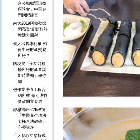
台公職鄉賢請益
座談會」中華金
門踴躍建言
南大2019阿勃勒節
閃亮登場 勁歌熱
舞活力四射
個人出售專利權 如
何申報財產交易
所得？
國稅局「全功能櫃
檯所得財產查調
即時通知」報你
知
包作業應依工程合
約所載 每期應收
價款開立發票
靜思書軒5/29舉辦
「中醫養生功法–
太極八法教學」
心靈講座
千人發心立願持戒