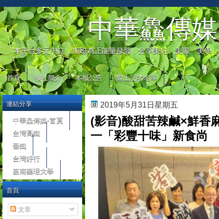
automaty do gier
中華鱻傳媒
本平台多元中立，期盼為正能量發聲，分享美好、美麗、美學，
首頁
報社簡介
本報公告
線上記者名單
連結分享
2019年5月31日星期五
(影音)酸甜苦辣鹹×鮮香
中華鱻傳媒-首頁
台灣高鐵
一「彩豐十味」新食尚
臺鐵
台灣好行
嘉南藥理大學
首頁
文章