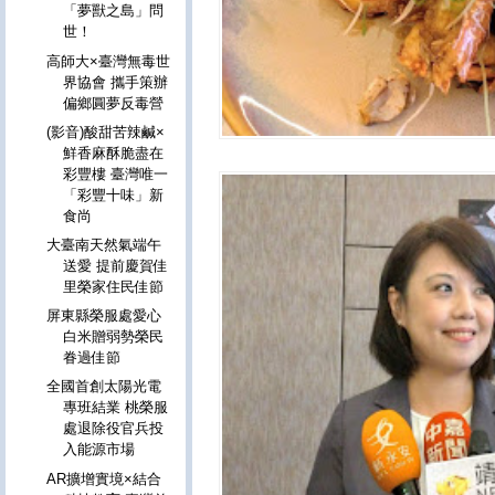
「夢獸之島」問
世！
高師大×臺灣無毒世
界協會 攜手策辦
偏鄉圓夢反毒營
(影音)酸甜苦辣鹹×
鮮香麻酥脆盡在
彩豐樓 臺灣唯一
「彩豐十味」新
食尚
大臺南天然氣端午
送愛 提前慶賀佳
里榮家住民佳節
屏東縣榮服處愛心
白米贈弱勢榮民
眷過佳節
全國首創太陽光電
專班結業 桃榮服
處退除役官兵投
入能源市場
AR擴增實境×結合