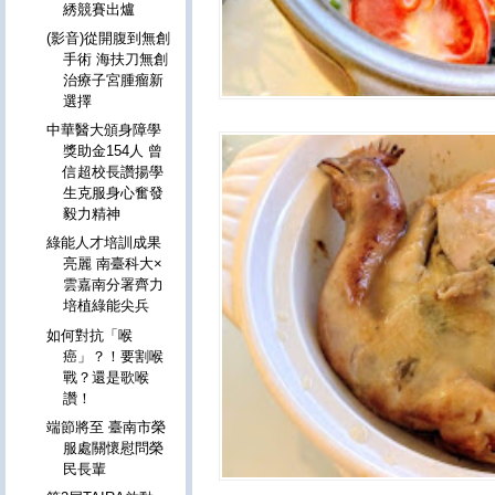
綉競賽出爐
(影音)從開腹到無創
手術 海扶刀無創
治療子宮腫瘤新
選擇
中華醫大頒身障學
獎助金154人 曾
信超校長讚揚學
生克服身心奮發
毅力精神
綠能人才培訓成果
亮麗 南臺科大×
雲嘉南分署齊力
培植綠能尖兵
如何對抗「喉
癌」？！要割喉
戰？還是歌喉
讚！
端節將至 臺南市榮
服處關懷慰問榮
民長輩