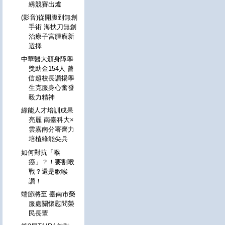
綉競賽出爐
(影音)從開腹到無創
手術 海扶刀無創
治療子宮腫瘤新
選擇
中華醫大頒身障學
獎助金154人 曾
信超校長讚揚學
生克服身心奮發
毅力精神
綠能人才培訓成果
亮麗 南臺科大×
雲嘉南分署齊力
培植綠能尖兵
如何對抗「喉
癌」？！要割喉
戰？還是歌喉
讚！
端節將至 臺南市榮
服處關懷慰問榮
民長輩