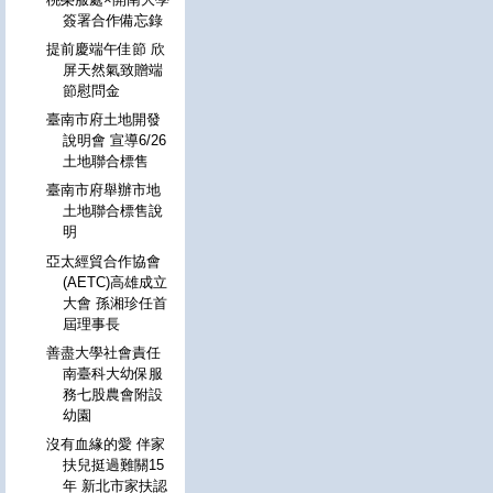
簽署合作備忘錄
提前慶端午佳節 欣
屏天然氣致贈端
節慰問金
臺南市府土地開發
說明會 宣導6/26
土地聯合標售
臺南市府舉辦市地
土地聯合標售說
明
亞太經貿合作協會
(AETC)高雄成立
大會 孫湘珍任首
屆理事長
善盡大學社會責任
南臺科大幼保服
務七股農會附設
幼園
沒有血緣的愛 伴家
扶兒挺過難關15
年 新北市家扶認