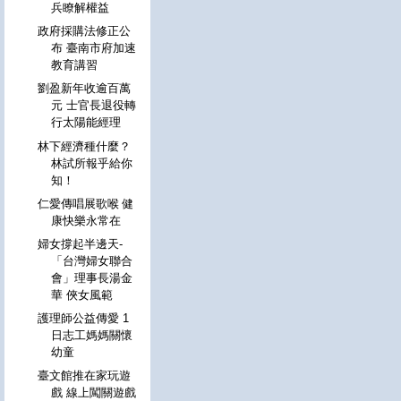
兵瞭解權益
政府採購法修正公
布 臺南市府加速
教育講習
劉盈新年收逾百萬
元 士官長退役轉
行太陽能經理
林下經濟種什麼？
林試所報乎給你
知！
仁愛傳唱展歌喉 健
康快樂永常在
婦女撐起半邊天-
「台灣婦女聯合
會」理事長湯金
華 俠女風範
護理師公益傳愛 1
日志工媽媽關懷
幼童
臺文館推在家玩遊
戲 線上闖關遊戲