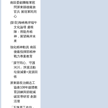
南區委顧團敬軍慰
問屏東縣後備旅
官兵 展現軍民同
心
(影音)海峽兩岸端午
文化論壇 盧根
陣：用龍舟精
神，展望兩岸未
來
強化精神動員 南區
後備指揮部精神
戰力專案教育
「溪守同心、守護
河川」淨溪活動
垃圾減量×資源回
收
屏東縣長治鄉志工
協會108年媒體教
育訓練與節能減
碳宣導研習 創新
活潑
「五塊厝工作坊」