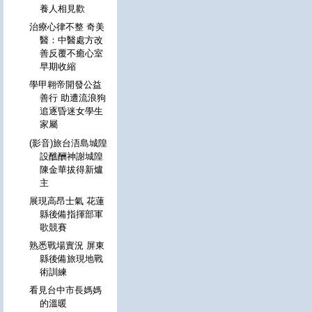
養人相見歡
治療心律不整 奇美
醫：中醫處方改
善反覆不癒心室
早期收縮
學甲翱帝開發公益
善行 助遭流浪狗
追逐昏迷女學生
家屬
(影音)旅台浯島城隍
設醮酬神謝城隍
陳金華拔得新爐
主
展現高昂士氣 花蓮
縣後備指揮部軍
歌競賽
熟悉戰場實況 屏東
縣後備旅現地戰
術訓練
看見台中市長媽媽
的溫暖