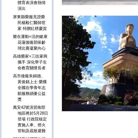
體育表演會熱情
演出
屏東縣榮服見證榮
民楊毅仁醫師世
家 特贈紅榜慶賀
樂在運動×活的健康
花蓮後備部保齡
球比賽凝聚向心
高雄榮家×三信家商
攜手 深化學子生
命教育關懷長者
高市後備朱錦德、
黃俊銘上士 榮獲
全國在學青年志
願服務績優公益
獎
萬安42號演習南部
地區將於5月28日
登場 行政院核定
實施人車、燈火
管制及疏散避難