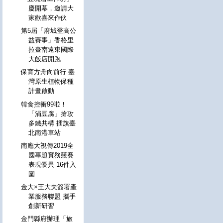
慶開幕，邀請大
家歡喜來作伙
第5屆「府城登高公
益賽事」香格里
拉臺南遠東國際
大飯店開跑
保育方舟向前行 臺
灣原生植物保種
計畫啟動
韓食控衝99啦！
「涓豆腐」搶攻
多鐵共構 插旗臺
北南港車站
南應大視傳2019全
國專題實務競賽
表現優異 16件入
圍
金大×王大夫簽署產
業服務聯盟 攜手
創新研習
金門縣府辦理「旅