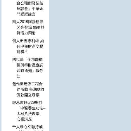
台公職鄉賢請益
座談會」中華金
門踴躍建言
南大2019阿勃勒節
閃亮登場 勁歌熱
舞活力四射
個人出售專利權 如
何申報財產交易
所得？
國稅局「全功能櫃
檯所得財產查調
即時通知」報你
知
包作業應依工程合
約所載 每期應收
價款開立發票
靜思書軒5/29舉辦
「中醫養生功法–
太極八法教學」
心靈講座
千人發心立願持戒