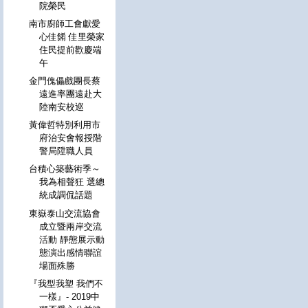
院榮民
南市廚師工會獻愛
心佳餚 佳里榮家
住民提前歡慶端
午
金門傀儡戲團長蔡
遠進率團遠赴大
陸南安校巡
黃偉哲特別利用市
府治安會報授階
警局陞職人員
台積心築藝術季～
我為相聲狂 選總
統成調侃話題
東嶽泰山交流協會
成立暨兩岸交流
活動 靜態展示動
態演出感情聯誼
場面殊勝
『我型我塑 我們不
一樣』- 2019中