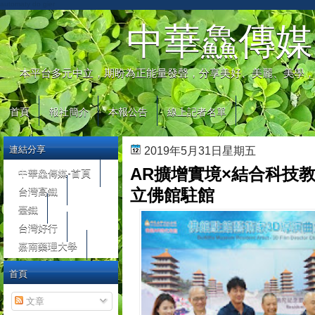
automaty do gier
中華鱻傳媒
本平台多元中立，期盼為正能量發聲，分享美好、美麗、美學，
首頁
報社簡介
本報公告
線上記者名單
連結分享
2019年5月31日星期五
AR擴增實境×結合科技教
中華鱻傳媒-首頁
台灣高鐵
立佛館駐館
臺鐵
台灣好行
嘉南藥理大學
首頁
文章