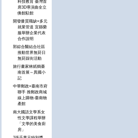
科技教育 臺灣首
席3D導演曲全立
佛館駐館
開發優質職缺×多元
就業管道 宜縣榮
服舉辦企業代表
合作說明
郭綜合醫結合社區
推動世界無菸日
無菸踩街活動
旅行畫家林紙鶴臺
南首展～異國小
記
中華郵政×臺南市府
聯手 推郵政商城
線上購物-臺南物
產館
南大國語文學系女
性文學課程舉辦
「文學的美食廚
房」
2張千萬元特別獎