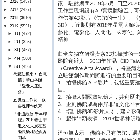
►
2016
(1497)
家，駐館期間2019年6月1日至20
►
2017
(2427)
工作室現場設有AR實境體驗區，
作佛館4D影片《佛陀的一生》、
►
2018
(3610)
3D》，近期則有2018年星雲大
▼
2019
(5551)
藝化、電影化、人間化、國際化」
►
1月
(472)
精神。
►
2月
(325)
►
3月
(457)
曲全立獨立研發摸索3D拍攝技術十
►
4月
(500)
影院創辦人，2013年作品《3D Ta
▼
5月
(496)
（Creative Arts Award
為愛動起來！ 台電
立駐館創作期間將進行的重要項目
攜手華山舉辦
1、拍攝佛館ＡＲ影片，包括重要建
「愛老人運動
目。
會」
2、拍攝人間國寶紀錄片，共創歷
五塊厝工作坊．歡
3、企劃佛館成為兩岸非遺文化平
喜逗陣作伙來
4、培訓佛館3D影片人才，建立影
「非遺綻放 千年輝
5、製作陣頭表演、2019世界神明
煌」2019泰山非
遺文化大展在基
隆長榮桂冠酒店
潘恒旭表示，佛館不只有佛陀，還
開幕