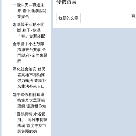
發佈留言
一飛沖天～職達未
來 臺中海線區就
首
業媒合
較新的文章
趣味親子活動不間
斷 粽子×飲品
「粽」合新搭配
金寧國中小太鼓隊
跨海來台賽事 金
門縣府×金同會慰
問
淨化社會治安 移民
署高雄市專勤隊
強力執法 查獲12
名非法外來人口
端午連假相關疏運
措施及大眾運輸
票價 優惠報你知
「喜鵲傳情‧永浴愛
河」- 高雄市長韓
國瑜 首度主持市
民集團結婚