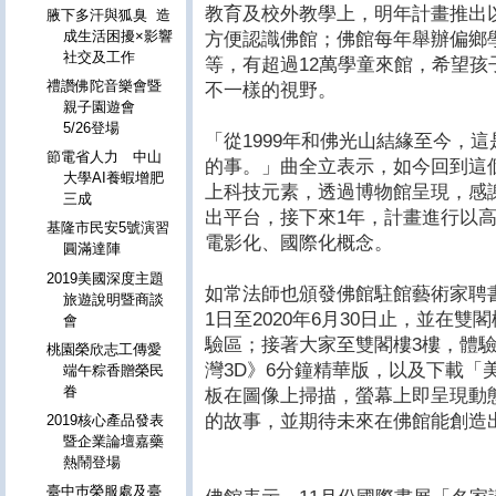
教育及校外教學上，明年計畫推出
腋下多汗與狐臭 造
成生活困擾×影響
方便認識佛館；佛館每年舉辦偏鄉
社交及工作
等，有超過12萬學童來館，希望
禮讚佛陀音樂會暨
不一樣的視野。
親子園遊會
5/26登場
「從1999年和佛光山結緣至今，
節電省人力 中山
的事。」曲全立表示，如今回到這
大學AI養蝦增肥
上科技元素，透過博物館呈現，感
三成
出平台，接下來1年，計畫進行以高
基隆市民安5號演習
電影化、國際化概念。
圓滿達陣
2019美國深度主題
如常法師也頒發佛館駐館藝術家聘書
旅遊說明暨商談
1日至2020年6月30日止，並在
會
驗區；接著大家至雙閣樓3樓，體驗
桃園榮欣志工傳愛
灣3D》6分鐘精華版，以及下載「
端午粽香贈榮民
眷
板在圖像上掃描，螢幕上即呈現動
的故事，並期待未來在佛館能創造
2019核心產品發表
暨企業論壇嘉藥
熱鬧登場
臺中巿榮服處及臺