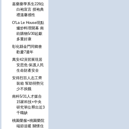
嘉藥藥學系生226位
白袍宣言 授袍典
禮溫馨感性
O'La Le House現點
爐炒料理開幕 南
紡購物5/30起獻
多重好康
彰化縣金門同鄉會
歡慶7週年
萬安42演習展現居
安思危 保護人民
生命財產安全
安得烈百人志工齊
裝箱 幫助弱勢兒
少不挨餓
南科5/31人才媒合
15家科技×中央
研究單位釋出近3
千職缺
桃園榮服×桃園榮院
端節送暖 關懷住