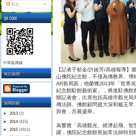
留言
QR CODE
中華鱻傳媒
【記者于郁金/許綾芳/高雄報導】
每日新聞
山佛陀紀念館，不僅為佛教界、博
AR新局面；他榮獲2013年「世界
紀念館駐館藝術家」，將進駐佛館創
辦記者會，出席包括高雄市觀光局
新聞回顧
傳法師、佛館顧問趙大深和戴玉琴
與會，共襄盛舉。
►
2013
(2)
►
2014
(415)
為響應「高雄觀光、經濟起飛、智
►
2015
(1811)
躍，佛陀紀念館館長如常法師特別