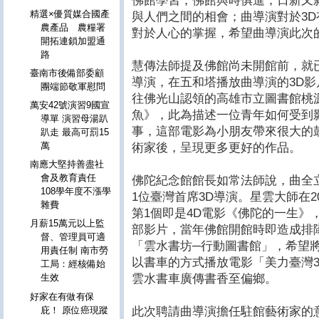
佛館學習，佛館與時俱進，日新又
精選×優質媒合國產
與人們之間的相會；曲導演對於3
農產品 農糧署
對於人心的掌握，希望曲導演此次
開拓連鎖加盟通
路
慧傳法師提及佛館尚未開館前，就
臺南市後備部委顧
導演，在五和塔播放曲導演的3D
團端節敬軍慰問
往佛光山認領的高雄市立圖書館桃
萬安42號演習9國宣
魚》，此為描述一位青年如何受到
導單 演習母湯趴
事，這部電影為小朋友帶來很大的
趴走 最高可罰15
萬
術家後，呈現更多更好的作品。
南應大堅持善盡社
會及教育責任
佛陀紀念館館長如常法師說，曲全
108學年度不漲學
1位臺灣首席3D導演。星雲大師在2
雜費
第1個即是4D電影《佛陀的一生》
月薪15萬元以上監
部影片，當年佛館開館時即造成排隊
督、管理員可適
「雲水書坊─行動圖書館」，希望
用責任制 南市勞
以書車的方式播放電影「美力臺灣
工局：經核備始
雲水書車廣傳書香至偏鄉。
生效
好家在有做有保
此次聘請曲導演擔任駐館藝術家的
庇！ 原位癌現蹤