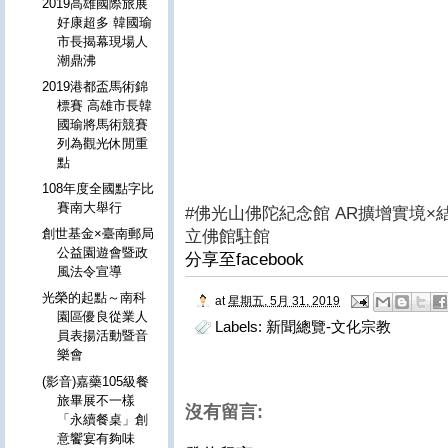
2019高雄國際旅展
好康超多 韓國瑜
市長揭幕現場人
潮鼎沸
2019港都盃馬術錦
標賽 高雄市長韓
國瑜將馬術競賽
列為觀光休閒重
點
108年度全國點字比
賽南大舉行
#佛光山佛陀紀念館 AR擴增實境×
創世基金×臺南郵局
立佛館駐館
公益園遊會暨政
分享至facebook
風法令宣導
光榮的起點～南科
at
星期五, 5月 31, 2019
園區優良從業人
Labels:
新聞總覽-文化宗教
員表揚活動暨音
樂會
(影音)嘉藥105級餐
旅畢展不一樣
沒有留言:
「永續餐桌」創
意饗宴有夠味