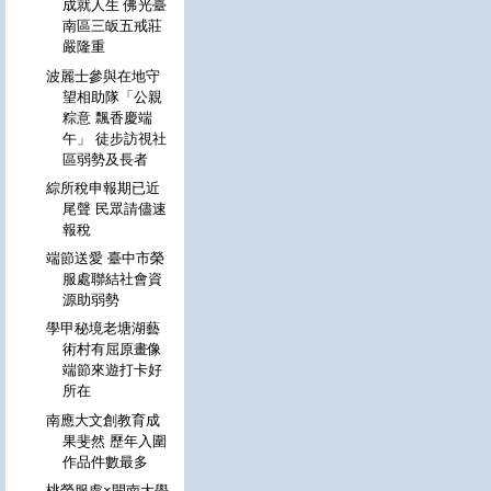
成就人生 佛光臺
南區三皈五戒莊
嚴隆重
波麗士參與在地守
望相助隊「公親
粽意 飄香慶端
午」 徒步訪視社
區弱勢及長者
綜所稅申報期已近
尾聲 民眾請儘速
報稅
端節送愛 臺中市榮
服處聯結社會資
源助弱勢
學甲秘境老塘湖藝
術村有屈原畫像
端節來遊打卡好
所在
南應大文創教育成
果斐然 歷年入圍
作品件數最多
桃榮服處×開南大學