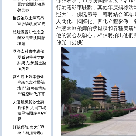
佛館表示，11月份國際書展「名家
電端節關懷獨居
行動電影車駐點，其他年度指標活
榮民眷
照大千、佛誕節等，都將結合3D
柳營笙歌士氣高昂
人間化、國際化」四化立體影像，
軍歌驗收展軍威
生態園區飛舞的紫斑蝶和各種美麗
體驗豐富知性之旅
他的愛心及願心，相信將拍出他們與
榮家長輩快樂府
佛光山提供)
城遊
見證南科實中獲頒
夏威夷學生大使
殊榮 鼓舞新生熱
血築夢
當AI遇上醫學影像
辨識智慧生醫論
壇 開啟南臺灣精
準醫療時代序幕
大億麗緻餐飲優惠
折扣多 共同市場
壽星揪團慶享6折
起
打破傳統 南大108
級「衝撞青春」