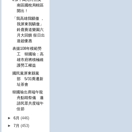
南區國稅局轄區
開出！
「我高雄我驕傲 ，
我屏東我驕傲」
鈴鹿賽道樂園六
月大回饋 假日出
遊超優惠
表揚108年模範勞
工 韓國瑜：高
雄市府將積極維
護勞工權益
國民黨屏東縣黨
部 5/31喬遷新
址茶會
韓國瑜出席端午龍
舟點睛祭儀 邀
請民眾共度端午
佳節
►
6月
(446)
►
7月
(453)