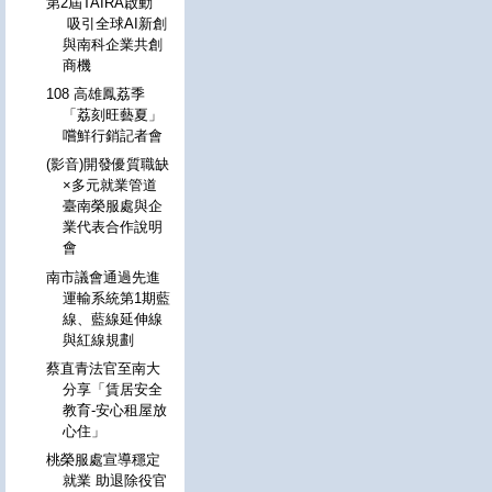
第2屆TAIRA啟動
吸引全球AI新創
與南科企業共創
商機
108 高雄鳳荔季
「荔刻旺藝夏」
嚐鮮行銷記者會
(影音)開發優質職缺
×多元就業管道
臺南榮服處與企
業代表合作說明
會
南市議會通過先進
運輸系統第1期藍
線、藍線延伸線
與紅線規劃
蔡直青法官至南大
分享「賃居安全
教育-安心租屋放
心住」
桃榮服處宣導穩定
就業 助退除役官