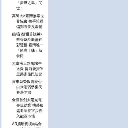
「夢獸之島」問
世！
高師大×臺灣無毒世
界協會 攜手策辦
偏鄉圓夢反毒營
(影音)酸甜苦辣鹹×
鮮香麻酥脆盡在
彩豐樓 臺灣唯一
「彩豐十味」新
食尚
大臺南天然氣端午
送愛 提前慶賀佳
里榮家住民佳節
屏東縣榮服處愛心
白米贈弱勢榮民
眷過佳節
全國首創太陽光電
專班結業 桃榮服
處退除役官兵投
入能源市場
AR擴增實境×結合