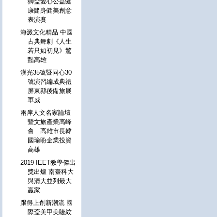
獅盃愛心公益健
康健身健美創意
表演賽
海澱文化精品 中國
古典舞劇《人生
若只如初見》驚
豔高雄
漢光35號暨同心30
號演習編成典禮
屏東縣後備旅展
軍威
兩岸人文名家論壇
暨文旅產業高峰
會 高雄市長韓
國瑜盼企業投資
高雄
2019 IEET教學傑出
獎出爐 南臺科大
與清大並列最大
贏家
跟得上創新潮流 國
際盃美甲美睫紋