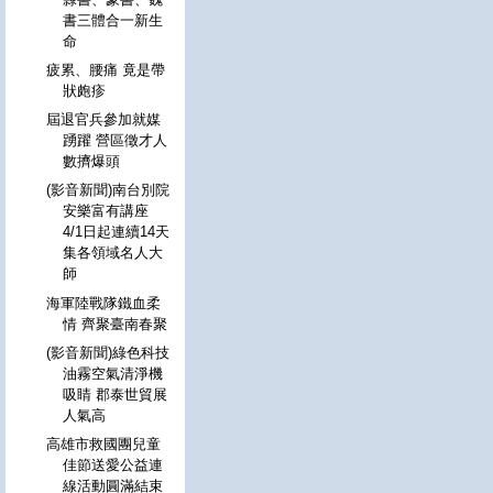
書三體合一新生
命
疲累、腰痛 竟是帶
狀皰疹
屆退官兵參加就媒
踴躍 營區徵才人
數擠爆頭
(影音新聞)南台別院
安樂富有講座
4/1日起連續14天
集各領域名人大
師
海軍陸戰隊鐵血柔
情 齊聚臺南春聚
(影音新聞)綠色科技
油霧空氣清淨機
吸睛 郡泰世貿展
人氣高
高雄市救國團兒童
佳節送愛公益連
線活動圓滿結束