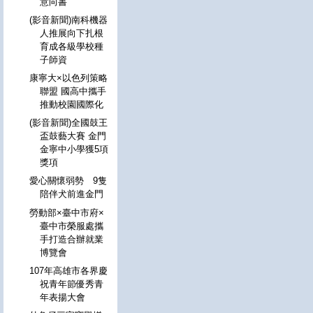
意向書
(影音新聞)南科機器
人推展向下扎根
育成各級學校種
子師資
康寧大×以色列策略
聯盟 國高中攜手
推動校園國際化
(影音新聞)全國鼓王
盃鼓藝大賽 金門
金寧中小學獲5項
獎項
愛心關懷弱勢 9隻
陪伴犬前進金門
勞動部×臺中市府×
臺中市榮服處攜
手打造合辦就業
博覽會
107年高雄市各界慶
祝青年節優秀青
年表揚大會