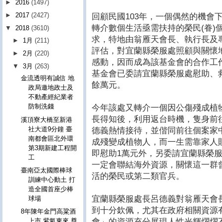
►
2016
(1497)
►
2017
(2427)
回顧民國103年，一個偶然的機會
轉介數個生活亟需扶持的榮民(眷)
▼
2018
(3610)
求，特地由翁雁天會長、執行長及
►
1月
(211)
評估，對宜蘭縣榮服處照顧與關懷地
►
2月
(220)
感動，因而成為該基金會的合作工作
▼
3月
(263)
基金會已委請宜蘭縣榮服處慰助、救
金流透明有誠信 地
餘萬元。
政局邀地政士及
不動產經紀業者
防制洗錢
今年該處又轉介一個因公傷殘成植
長得知後，利用返台時機，隻身前
溪頂寮大橋至新港
社大道9分鐘 臺
德義熱情接待，並偕同前往個案家
南都會區北外環
成殘變成植物人，而一生需靠家人
第3期新建工程開
即慰助1萬元外，另委請宜蘭縣榮
工
一定會聯結海外資源，關懷這一群
臺南亞太國際棒球
活的榮民或第二類官兵。
訓練中心動土 打
造全國首座少棒
宜蘭縣榮服處長呂德義對翁雁天會
球場
到十分欽佩，尤其在政府相關資源
8年陳年金門高粱酒
會」的資源充分展現人性光輝燿燿
上市 紫氣東來 尊