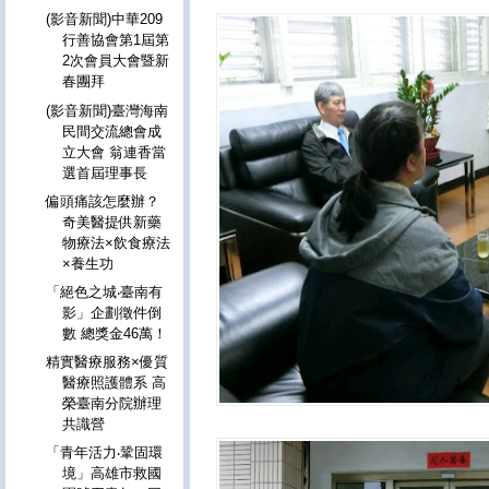
(影音新聞)中華209
行善協會第1屆第
2次會員大會暨新
春團拜
(影音新聞)臺灣海南
民間交流總會成
立大會 翁連香當
選首屆理事長
偏頭痛該怎麼辦？
奇美醫提供新藥
物療法×飲食療法
×養生功
「絕色之城‧臺南有
影」企劃徵件倒
數 總獎金46萬！
精實醫療服務×優質
醫療照護體系 高
榮臺南分院辦理
共識營
「青年活力‧鞏固環
境」高雄市救國