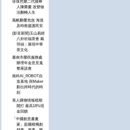
珍珠芭樂二代接棒
人陳榮慶 改變做
法翻轉人生
風帆翻覆危急 海巡
及時救援護民安
(影音新聞)玉山易經
八卦祈福茶會 戴
羽禎：展現中華
茶文化
臺南市榮民服務處
辦理年金意見蒐
整座談會
南科AI_ROBOT自
造基地 與Maker
劃出跨時代的時
刻
美人購物情報檔期
開打 最高18%現
金回饋
「中國創意書畫
家」茹國模獨創
隸書、篆書、魏