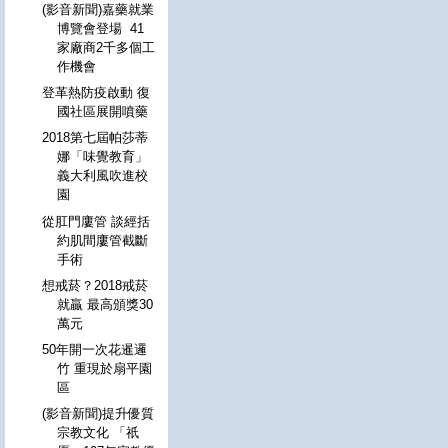
(影音新聞)嘉藥就業
博覽會登場 41
家廠商2千多個工
作機會
登革熱防疫啟動 復
國社區展開噴藥
2018第七屆帕莎蒂
娜「味覺教育」
義大利風吹進校
園
從肛門廔管 談經括
約肌間廔管截斷
手術
想戒菸？2018戒菸
就贏 最高頒獎30
萬元
50年開一次花暹邏
竹 重現於扇平園
區
(影音新聞)提升優質
宗教文化 「祇