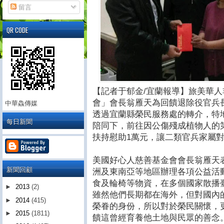
留言
QR CODE
【記者于郁金/宜蘭報導】旅美華
會」會長翁雁天為回饋退除役官兵
中華鱻傳媒
透過宜蘭縣榮民服務處的轉介，特
每日新聞
陪同下，前往因公傷殘成植物人的
扶持慰助1萬元，讓二類官兵家屬
美國好心人慈善基金會會長翁雁天
新聞回顧
洲及東南亞等地區辦理各項公益活
食及輪椅等物資，在多個國家散播
►
2013
(2)
雖然他們長期都在海外，但對國內
►
2014
(415)
榮眷的身份，所以對於榮民關懷，
►
2015
(1811)
饋這曾經育養他土地與民眾的善念