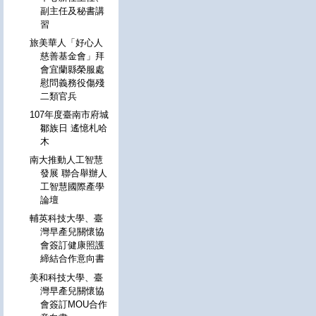
副主任及秘書講
習
旅美華人「好心人
慈善基金會」拜
會宜蘭縣榮服處
慰問義務役傷殘
二類官兵
107年度臺南市府城
鄒族日 遙憶札哈
木
南大推動人工智慧
發展 聯合舉辦人
工智慧國際產學
論壇
輔英科技大學、臺
灣早產兒關懷協
會簽訂健康照護
締結合作意向書
美和科技大學、臺
灣早產兒關懷協
會簽訂MOU合作