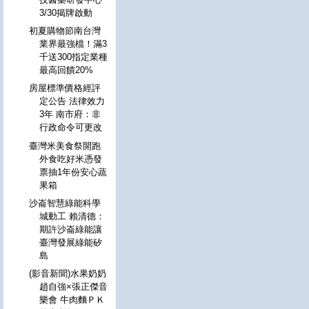
3/30揭牌啟動
初夏購物節南台灣
業界最強檔！滿3
千送300指定業種
最高回饋20%
房屋標準價格經評
定公告 法律效力
3年 南市府：非
行政命令可更改
臺灣米美食祭開跑
外食吃好米憑發
票抽1年份安心蔬
果箱
沙崙智慧綠能科學
城動工 賴清德：
期許沙崙綠能讓
臺灣發展綠能矽
島
(影音新聞)水果奶奶
趙自強×張正傑音
樂會 牛肉麵ＰＫ