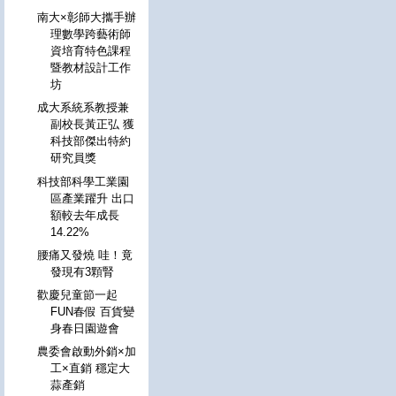
南大×彰師大攜手辦
理數學跨藝術師
資培育特色課程
暨教材設計工作
坊
成大系統系教授兼
副校長黃正弘 獲
科技部傑出特約
研究員獎
科技部科學工業園
區產業躍升 出口
額較去年成長
14.22%
腰痛又發燒 哇！竟
發現有3顆腎
歡慶兒童節一起
FUN春假 百貨變
身春日園遊會
農委會啟動外銷×加
工×直銷 穩定大
蒜產銷