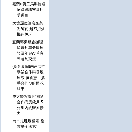
嘉藥×勞工局辦論壇
物聯網職安應用
受矚目
大億麗緻酒店完美
謝師宴 超夯扭蛋
機任你玩
宜蘭縣榮服處辦理
傾聽列車分區座
談及年金改革宣
導意見交流
(影音新聞)兩岸女性
事業合作與發展
座談 黃喜惠：攜
手合作期盼開花
結果
成大醫院胸腔病院
合作病房啟用 5
公里內的醫療接
力
南市掩埋場種電 發
電量全國第1