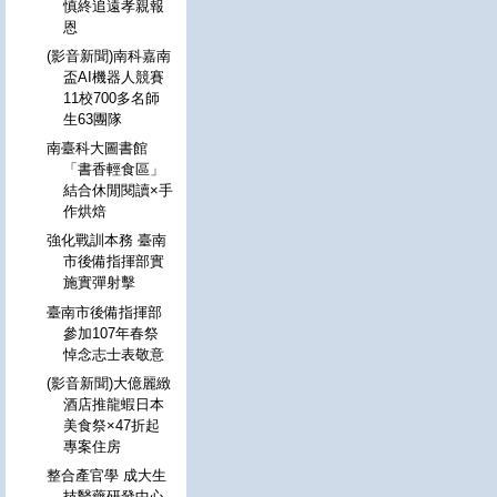
慎終追遠孝親報
恩
(影音新聞)南科嘉南
盃AI機器人競賽
11校700多名師
生63團隊
南臺科大圖書館
「書香輕食區」
結合休閒閱讀×手
作烘焙
強化戰訓本務 臺南
市後備指揮部實
施實彈射擊
臺南市後備指揮部
參加107年春祭
悼念志士表敬意
(影音新聞)大億麗緻
酒店推龍蝦日本
美食祭×47折起
專案住房
整合產官學 成大生
技醫藥研發中心