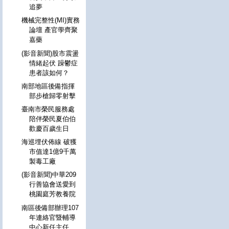
追夢
機械完整性(MI)實務
論壇 產官學齊聚
嘉藥
(影音新聞)股市震盪
情緒起伏 躁鬱症
患者該如何？
南部地區後備指揮
部步槍歸零射擊
臺南市榮民服務處
陪伴榮民夏伯伯
歡慶百歲生日
海巡埋伏佈線 破獲
市值達1億9千萬
製毒工廠
(影音新聞)中華209
行善協會送愛到
桃園庭芳教養院
南區後備部辦理107
年連絡官暨輔導
中心新任主任、