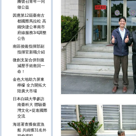
團號召青年一同
做公益
因應第12屆臺南古
都國際馬拉松 高
鐵快捷公車南市
府線服務3/4調整
公告
南區後備指揮部副
指揮官新職介紹
微創支架合併剖腹
減壓手術救回一
命！
金色大地助力屏東
檸檬 全力開拓大
陸廣大市場
日本白鷗大學參訪
南臺科大 體驗臺
灣文化×促進國際
交流
海巡署查獲偷渡漁
船 共緝獲31名外
籍偷渡犯