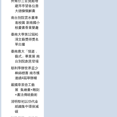
外角仔三官寶殿增
建拜亭望各位善
大德慷慨解囊
南台別院雲水書車
進校園 新南國小
校慶書香童樂趣
臺南大學第12屆松
濤文藝獎得獎名
單出爐
臺南應大「憶逝．
藝式」畢業展 南
台別院創意登場
順利爭辦世界盃少
棒錦標賽 南市獲
連續4屆舉辦權
嚴國章茶壺工藝
展 集繪畫×雕刻
×書法傳統藝術
清明祭祀以功代金
紙錢集中環保減
碳