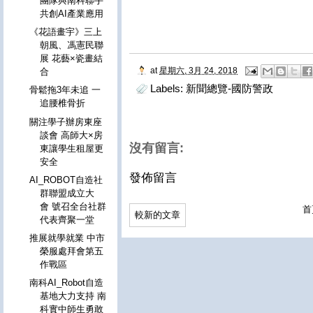
團隊與南科聯手
共創AI產業應用
《花語畫宇》三上
朝風、馮憲民聯
展 花藝×瓷畫結
at
星期六, 3月 24, 2018
合
Labels:
新聞總覽-國防警政
骨鬆拖3年未追 一
追腰椎骨折
關注學子辦房東座
談會 高師大×房
沒有留言:
東讓學生租屋更
安全
發佈留言
AI_ROBOT自造社
群聯盟成立大
會 號召全台社群
首
較新的文章
代表齊聚一堂
推展就學就業 中市
榮服處拜會第五
作戰區
南科AI_Robot自造
基地大力支持 南
科實中師生勇敢