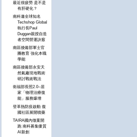
最近很疲勞 是不是
有肝硬化？
南科邀全球知名
Techshop Global
執行長Paul
Duggan親授自造
者空間營運訣竅
南區後備部軍士官
團教育 強化本職
學能
南區後備部永安天
然氣廠現地戰術
研討戰術戰法
衛福部長照2.0--居
家「物理治療復
能」服務爆增
登革熱防疫啟動 復
國社區展開噴藥
TAIRA國內徵案開
跑 南科募集優質
AI新創