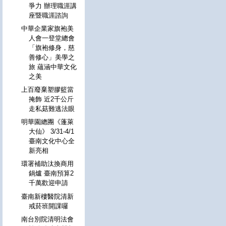
爭力 辦理職涯講
座暨職涯諮詢
中華企業家旗袍美
人會一登堂總會
「旗袍修身，慈
善修心」美學之
旅 蘊涵中華文化
之美
上百廢棄塑膠籃當
掩飾 近2千公斤
走私菇難逃法眼
明華園總團《蓬萊
大仙》 3/31-4/1
臺南文化中心全
新亮相
環署補助汰換商用
鍋爐 臺南預算2
千萬歡迎申請
臺南新樓醫院清新
戒菸班開課囉
南台別院清明法會