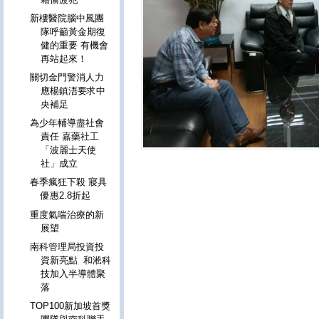
新樓醫院腦中風團
隊呼籲黃金期復
健的重要 有機會
再站起來！
關切金門警消人力
應楊鎮浯要求中
央補足
為少年輔導盡社會
責任 嘉藥社工
「波麗士天使
社」成立
春季瘋狂下殺 寢具
優惠2.8折起
重度氣喘治療的新
展望
南科管理局投資投
資新亮點 和淞科
技加入半導體聚
落
TOP100新加坡首獎