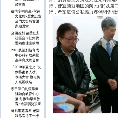
榮富貴
持，使宜蘭縣地區的榮民(眷)及第
建構宗祠資產×閩南
行，希望這份公私協力夥伴關係能永
文化島×歷史記憶
金門文管所首開
家廟講堂
全國首創 後壁仕安
社區合作社集貨
運銷處理室啟用
2018農業創新育成
中心科研成果暨
產學育成媒合會
「2018華夏之光 /文
創藝術名人榜」
表揚大會 旗袍美
人亮麗吸睛
學甲區伯利恆早療
暨融合教育中心
落成 推動早療教
育×造福弱勢孩童
總裁學苑講座 老闆
跟你看得不一樣