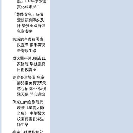
愿」107年宗教優
質化成果展！
「萬能女兒」蘇儀
萱照顧身障姊及
妹 榮獲全國自強
兒童表揚
跨域結合農糧署廉
政宣導 廉手再現
臺灣原生綠
成大醫串連3縣市11
家醫院 舉辦癲癇
日衛教講座
鈴鹿賽道樂園 兒童
節兒童免費玩5天
感心招待300位慢
飛天使 開心過節
佛光山南台別院代
表贈《星雲大師
全集》 中華醫大
校園傳書香洋溢
師生樂
臺南市後備指揮部