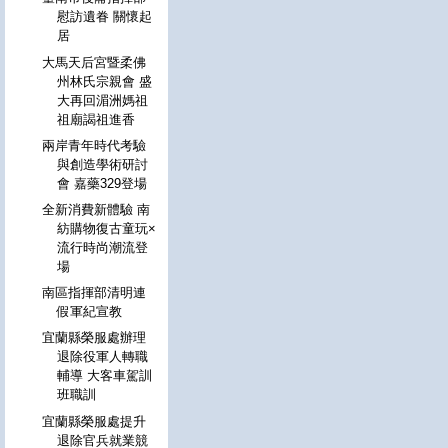
慰訪遺眷 關懷起
居
大馬天后宮暨柔佛
州林氏宗親會 盛
大再回湄洲媽祖
祖廟謁祖進香
兩岸青年時代考驗
與創造學術研討
會 嘉藥329登場
全新消費新體驗 南
紡購物復古童玩×
流行時尚潮流登
場
南區指揮部清明連
假軍紀宣教
宜蘭縣榮服處辦理
退除役軍人轉職
輔導 大客車駕訓
班職訓
宜蘭縣榮服處提升
退除官兵就業競