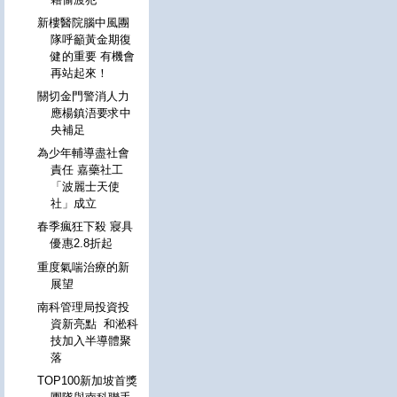
新樓醫院腦中風團
隊呼籲黃金期復
健的重要 有機會
再站起來！
關切金門警消人力
應楊鎮浯要求中
央補足
為少年輔導盡社會
責任 嘉藥社工
「波麗士天使
社」成立
春季瘋狂下殺 寢具
優惠2.8折起
重度氣喘治療的新
展望
南科管理局投資投
資新亮點 和淞科
技加入半導體聚
落
TOP100新加坡首獎