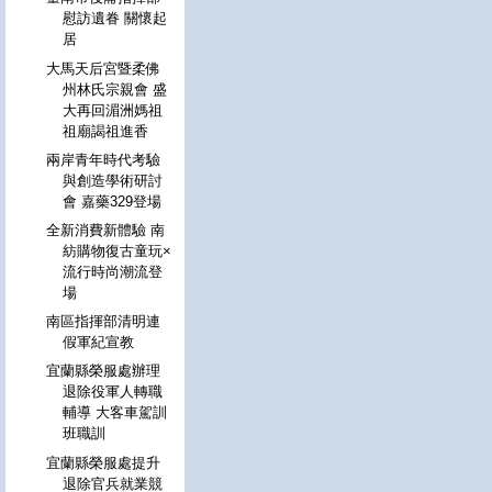
慰訪遺眷 關懷起
居
大馬天后宮暨柔佛
州林氏宗親會 盛
大再回湄洲媽祖
祖廟謁祖進香
兩岸青年時代考驗
與創造學術研討
會 嘉藥329登場
全新消費新體驗 南
紡購物復古童玩×
流行時尚潮流登
場
南區指揮部清明連
假軍紀宣教
宜蘭縣榮服處辦理
退除役軍人轉職
輔導 大客車駕訓
班職訓
宜蘭縣榮服處提升
退除官兵就業競