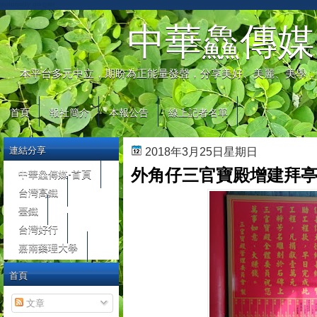
automaty do gier
中華鱻傳媒
本平台多元中立，期盼為正能量發聲，分享美好、美麗、美學，
首頁
報社簡介
本報公告
線上記者名單
連結分享
2018年3月25日星期日
外角仔三官寶殿增建拜
中華鱻傳媒-首頁
台灣高鐵
臺鐵
台灣好行
嘉南藥理大學
首頁
文章