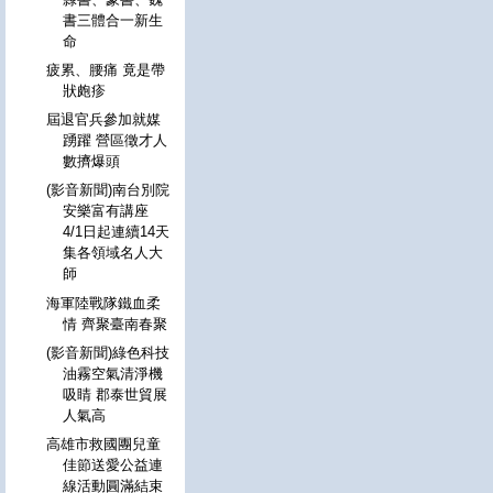
書三體合一新生
命
疲累、腰痛 竟是帶
狀皰疹
屆退官兵參加就媒
踴躍 營區徵才人
數擠爆頭
(影音新聞)南台別院
安樂富有講座
4/1日起連續14天
集各領域名人大
師
海軍陸戰隊鐵血柔
情 齊聚臺南春聚
(影音新聞)綠色科技
油霧空氣清淨機
吸睛 郡泰世貿展
人氣高
高雄市救國團兒童
佳節送愛公益連
線活動圓滿結束