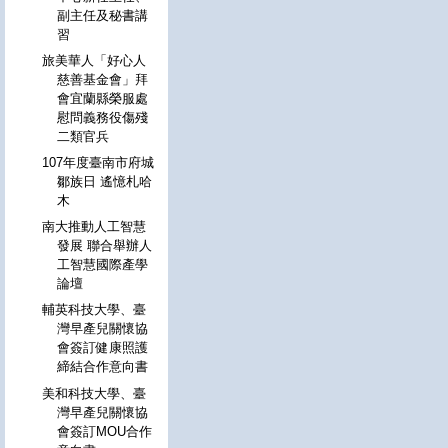
副主任及秘書講
習
旅美華人「好心人
慈善基金會」拜
會宜蘭縣榮服處
慰問義務役傷殘
二類官兵
107年度臺南市府城
鄒族日 遙憶札哈
木
南大推動人工智慧
發展 聯合舉辦人
工智慧國際產學
論壇
輔英科技大學、臺
灣早產兒關懷協
會簽訂健康照護
締結合作意向書
美和科技大學、臺
灣早產兒關懷協
會簽訂MOU合作