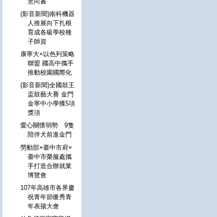
意向書
(影音新聞)南科機器
人推展向下扎根
育成各級學校種
子師資
康寧大×以色列策略
聯盟 國高中攜手
推動校園國際化
(影音新聞)全國鼓王
盃鼓藝大賽 金門
金寧中小學獲5項
獎項
愛心關懷弱勢 9隻
陪伴犬前進金門
勞動部×臺中市府×
臺中市榮服處攜
手打造合辦就業
博覽會
107年高雄市各界慶
祝青年節優秀青
年表揚大會