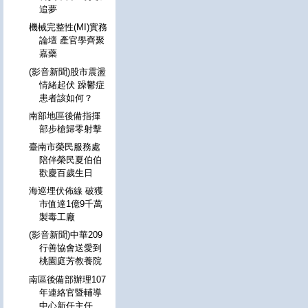
追夢
機械完整性(MI)實務
論壇 產官學齊聚
嘉藥
(影音新聞)股市震盪
情緒起伏 躁鬱症
患者該如何？
南部地區後備指揮
部步槍歸零射擊
臺南市榮民服務處
陪伴榮民夏伯伯
歡慶百歲生日
海巡埋伏佈線 破獲
市值達1億9千萬
製毒工廠
(影音新聞)中華209
行善協會送愛到
桃園庭芳教養院
南區後備部辦理107
年連絡官暨輔導
中心新任主任、