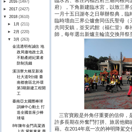
臨水宮、客庄內福呂府三廟同根同
►
2016
(1497)
府），下角新建臨水宮，以致三界
►
2017
(2427)
一月十五日謝冬之日舉辦祭典，臨
▼
2018
(3610)
臨時壇由三界公爐會同伍氏聖母（
►
1月
(211)
共同安鎮，並安武館（福仁堂）奉
►
2月
(220)
師，每年選出新爐主輪流交換拜祭
▼
3月
(263)
金流透明有誠信 地
政局邀地政士及
不動產經紀業者
防制洗錢
溪頂寮大橋至新港
社大道9分鐘 臺
南都會區北外環
第3期新建工程開
工
臺南亞太國際棒球
訓練中心動土 打
造全國首座少棒
三官寶殿是外角仔重要的信仰，
球場
許多長期在外奮鬥打拼、旅居他鄉
8年陳年金門高粱酒
藉。在
2014
年底一次的神明降駕交
上市 紫氣東來 尊