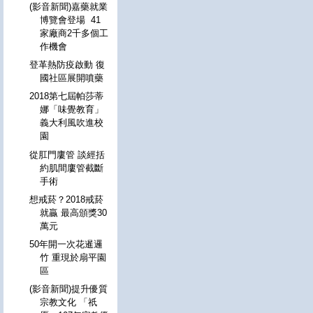
(影音新聞)嘉藥就業
博覽會登場 41
家廠商2千多個工
作機會
登革熱防疫啟動 復
國社區展開噴藥
2018第七屆帕莎蒂
娜「味覺教育」
義大利風吹進校
園
從肛門廔管 談經括
約肌間廔管截斷
手術
想戒菸？2018戒菸
就贏 最高頒獎30
萬元
50年開一次花暹邏
竹 重現於扇平園
區
(影音新聞)提升優質
宗教文化 「祇