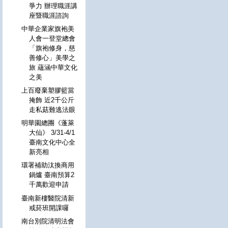
爭力 辦理職涯講
座暨職涯諮詢
中華企業家旗袍美
人會一登堂總會
「旗袍修身，慈
善修心」美學之
旅 蘊涵中華文化
之美
上百廢棄塑膠籃當
掩飾 近2千公斤
走私菇難逃法眼
明華園總團《蓬萊
大仙》 3/31-4/1
臺南文化中心全
新亮相
環署補助汰換商用
鍋爐 臺南預算2
千萬歡迎申請
臺南新樓醫院清新
戒菸班開課囉
南台別院清明法會