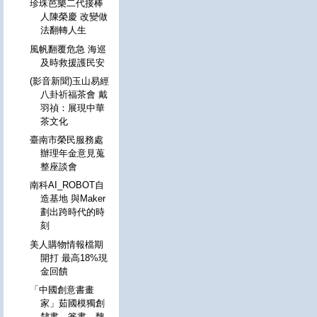
珍珠芭樂二代接棒
人陳榮慶 改變做
法翻轉人生
風帆翻覆危急 海巡
及時救援護民安
(影音新聞)玉山易經
八卦祈福茶會 戴
羽禎：展現中華
茶文化
臺南市榮民服務處
辦理年金意見蒐
整座談會
南科AI_ROBOT自
造基地 與Maker
劃出跨時代的時
刻
美人購物情報檔期
開打 最高18%現
金回饋
「中國創意書畫
家」茹國模獨創
隸書、篆書、魏