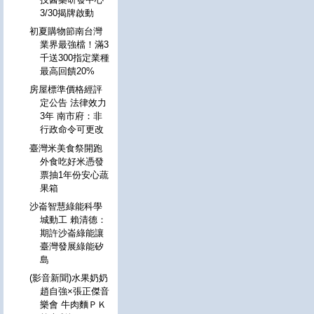
3/30揭牌啟動
初夏購物節南台灣
業界最強檔！滿3
千送300指定業種
最高回饋20%
房屋標準價格經評
定公告 法律效力
3年 南市府：非
行政命令可更改
臺灣米美食祭開跑
外食吃好米憑發
票抽1年份安心蔬
果箱
沙崙智慧綠能科學
城動工 賴清德：
期許沙崙綠能讓
臺灣發展綠能矽
島
(影音新聞)水果奶奶
趙自強×張正傑音
樂會 牛肉麵ＰＫ