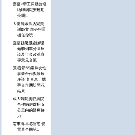
嘉藥×勞工局辦論壇
物聯網職安應用
受矚目
大億麗緻酒店完美
謝師宴 超夯扭蛋
機任你玩
宜蘭縣榮服處辦理
傾聽列車分區座
談及年金改革宣
導意見交流
(影音新聞)兩岸女性
事業合作與發展
座談 黃喜惠：攜
手合作期盼開花
結果
成大醫院胸腔病院
合作病房啟用 5
公里內的醫療接
力
南市掩埋場種電 發
電量全國第1