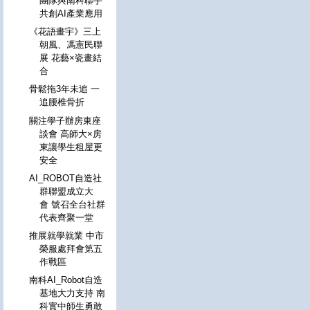
團隊與南科聯手
共創AI產業應用
《花語畫宇》三上
朝風、馮憲民聯
展 花藝×瓷畫結
合
骨鬆拖3年未追 一
追腰椎骨折
關注學子辦房東座
談會 高師大×房
東讓學生租屋更
安全
AI_ROBOT自造社
群聯盟成立大
會 號召全台社群
代表齊聚一堂
推展就學就業 中市
榮服處拜會第五
作戰區
南科AI_Robot自造
基地大力支持 南
科實中師生勇敢