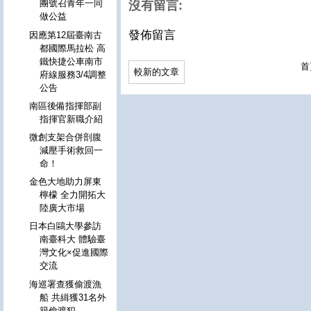
團號召青年一同
沒有留言:
做公益
發佈留言
因應第12屆臺南古
都國際馬拉松 高
鐵快捷公車南市
首
較新的文章
府線服務3/4調整
公告
南區後備指揮部副
指揮官新職介紹
微創支架合併剖腹
減壓手術救回一
命！
金色大地助力屏東
檸檬 全力開拓大
陸廣大市場
日本白鷗大學參訪
南臺科大 體驗臺
灣文化×促進國際
交流
海巡署查獲偷渡漁
船 共緝獲31名外
籍偷渡犯