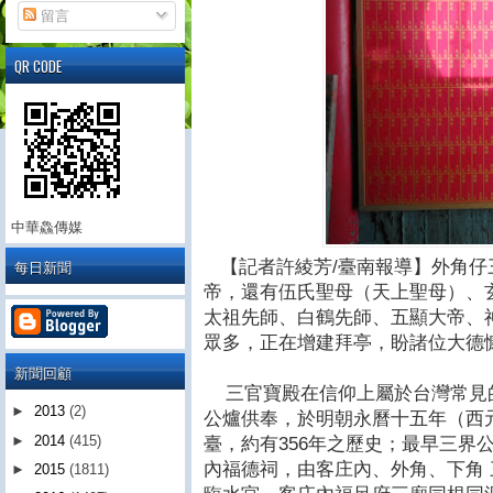
留言
QR CODE
中華鱻傳媒
每日新聞
【記者許綾芳
/臺
南報導】外角仔
帝，還有伍氏聖母（天上聖母）、
太祖先師、白鶴先師、五顯大帝、
眾多，正在增建拜亭，盼諸位大德
新聞回顧
三官寶殿在信仰上屬於台灣常見
►
2013
(2)
公爐供奉，於明朝永曆十五年（西
►
2014
(415)
臺，約有
356
年之歷史；最早三界
內福德祠，由客庄內、外角、下角
►
2015
(1811)