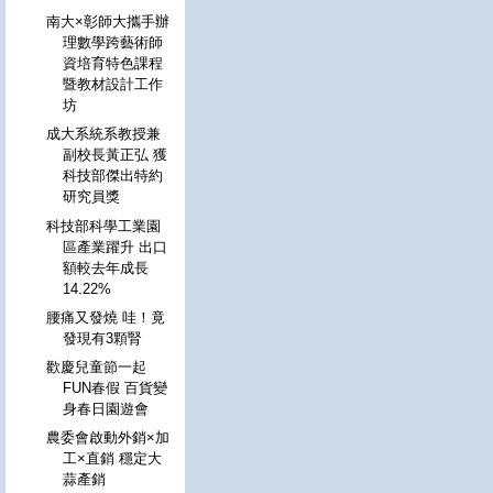
南大×彰師大攜手辦
理數學跨藝術師
資培育特色課程
暨教材設計工作
坊
成大系統系教授兼
副校長黃正弘 獲
科技部傑出特約
研究員獎
科技部科學工業園
區產業躍升 出口
額較去年成長
14.22%
腰痛又發燒 哇！竟
發現有3顆腎
歡慶兒童節一起
FUN春假 百貨變
身春日園遊會
農委會啟動外銷×加
工×直銷 穩定大
蒜產銷