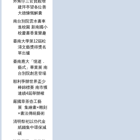
外角仔三官寶殿增
建拜亭望各位善
大德慷慨解囊
南台別院雲水書車
進校園 新南國小
校慶書香童樂趣
臺南大學第12屆松
濤文藝獎得獎名
單出爐
臺南應大「憶逝．
藝式」畢業展 南
台別院創意登場
順利爭辦世界盃少
棒錦標賽 南市獲
連續4屆舉辦權
嚴國章茶壺工藝
展 集繪畫×雕刻
×書法傳統藝術
清明祭祀以功代金
紙錢集中環保減
碳