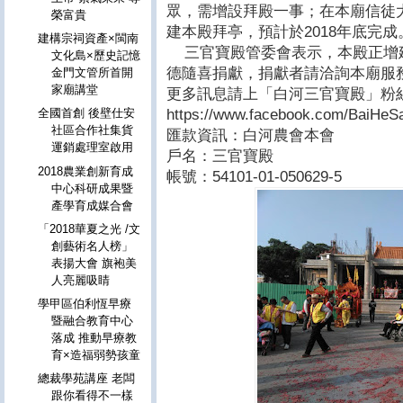
眾，需增設拜殿一事；在本廟信徒
榮富貴
建本殿拜亭，預計於
2018
年底完成
建構宗祠資產×閩南
三官寶殿管委會表示，本殿正增
文化島×歷史記憶
德隨喜捐獻，捐獻者請洽詢本廟服
金門文管所首開
家廟講堂
更多訊息請上「白河三官寶殿」粉
https://www.facebook.com/BaiHe
全國首創 後壁仕安
社區合作社集貨
匯款資訊：白河農會本會
運銷處理室啟用
戶名：三官寶殿
2018農業創新育成
帳號：
54101-01-050629-5
中心科研成果暨
產學育成媒合會
「2018華夏之光 /文
創藝術名人榜」
表揚大會 旗袍美
人亮麗吸睛
學甲區伯利恆早療
暨融合教育中心
落成 推動早療教
育×造福弱勢孩童
總裁學苑講座 老闆
跟你看得不一樣