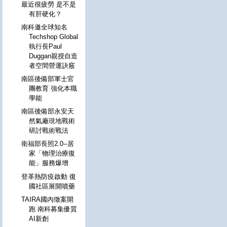
最近很疲勞 是不是
有肝硬化？
南科邀全球知名
Techshop Global
執行長Paul
Duggan親授自造
者空間營運訣竅
南區後備部軍士官
團教育 強化本職
學能
南區後備部永安天
然氣廠現地戰術
研討戰術戰法
衛福部長照2.0--居
家「物理治療復
能」服務爆增
登革熱防疫啟動 復
國社區展開噴藥
TAIRA國內徵案開
跑 南科募集優質
AI新創