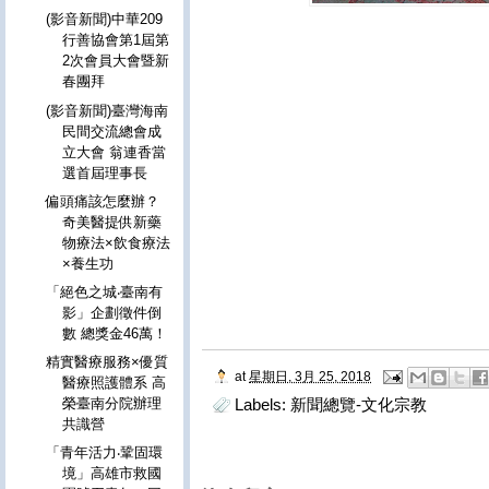
(影音新聞)中華209
行善協會第1屆第
2次會員大會暨新
春團拜
(影音新聞)臺灣海南
民間交流總會成
立大會 翁連香當
選首屆理事長
偏頭痛該怎麼辦？
奇美醫提供新藥
物療法×飲食療法
×養生功
「絕色之城‧臺南有
影」企劃徵件倒
數 總獎金46萬！
精實醫療服務×優質
at
星期日, 3月 25, 2018
醫療照護體系 高
榮臺南分院辦理
Labels:
新聞總覽-文化宗教
共識營
「青年活力‧鞏固環
境」高雄市救國