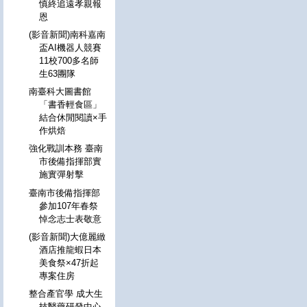
慎終追遠孝親報
恩
(影音新聞)南科嘉南
盃AI機器人競賽
11校700多名師
生63團隊
南臺科大圖書館
「書香輕食區」
結合休閒閱讀×手
作烘焙
強化戰訓本務 臺南
市後備指揮部實
施實彈射擊
臺南市後備指揮部
參加107年春祭
悼念志士表敬意
(影音新聞)大億麗緻
酒店推龍蝦日本
美食祭×47折起
專案住房
整合產官學 成大生
技醫藥研發中心