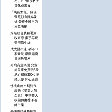
愿」107年宗教優
質化成果展！
「萬能女兒」蘇儀
萱照顧身障姊及
妹 榮獲全國自強
兒童表揚
跨域結合農糧署廉
政宣導 廉手再現
臺灣原生綠
成大醫串連3縣市11
家醫院 舉辦癲癇
日衛教講座
鈴鹿賽道樂園 兒童
節兒童免費玩5天
感心招待300位慢
飛天使 開心過節
佛光山南台別院代
表贈《星雲大師
全集》 中華醫大
校園傳書香洋溢
師生樂
臺南市後備指揮部