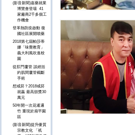
(影音新聞)嘉藥就業
博覽會登場 41
家廠商2千多個工
作機會
登革熱防疫啟動 復
國社區展開噴藥
2018第七屆帕莎蒂
娜「味覺教育」
義大利風吹進校
園
從肛門廔管 談經括
約肌間廔管截斷
手術
想戒菸？2018戒菸
就贏 最高頒獎30
萬元
50年開一次花暹邏
竹 重現於扇平園
區
(影音新聞)提升優質
宗教文化 「祇