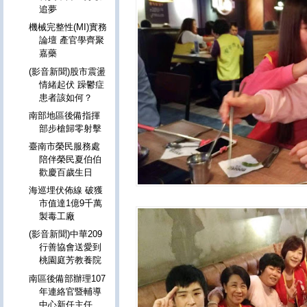
追夢
機械完整性(MI)實務
論壇 產官學齊聚
嘉藥
(影音新聞)股市震盪
情緒起伏 躁鬱症
患者該如何？
南部地區後備指揮
部步槍歸零射擊
臺南市榮民服務處
陪伴榮民夏伯伯
歡慶百歲生日
海巡埋伏佈線 破獲
市值達1億9千萬
製毒工廠
(影音新聞)中華209
行善協會送愛到
桃園庭芳教養院
南區後備部辦理107
年連絡官暨輔導
中心新任主任、