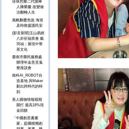
珍珠芭樂二代接棒
人陳榮慶 改變做
法翻轉人生
風帆翻覆危急 海巡
及時救援護民安
(影音新聞)玉山易經
八卦祈福茶會 戴
羽禎：展現中華
茶文化
臺南市榮民服務處
辦理年金意見蒐
整座談會
南科AI_ROBOT自
造基地 與Maker
劃出跨時代的時
刻
美人購物情報檔期
開打 最高18%現
金回饋
「中國創意書畫
家」茹國模獨創
隸書、篆書、魏