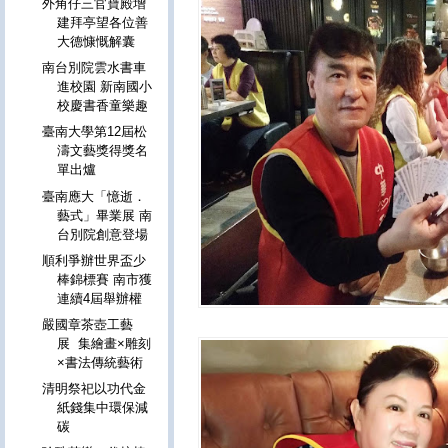
外角仔三官寶殿增
建拜亭望各位善
大德慷慨解囊
南台別院雲水書車
進校園 新南國小
校慶書香童樂趣
臺南大學第12屆松
濤文藝獎得獎名
單出爐
臺南應大「憶逝．
藝式」畢業展 南
台別院創意登場
順利爭辦世界盃少
棒錦標賽 南市獲
連續4屆舉辦權
嚴國章茶壺工藝
展 集繪畫×雕刻
×書法傳統藝術
清明祭祀以功代金
紙錢集中環保減
碳