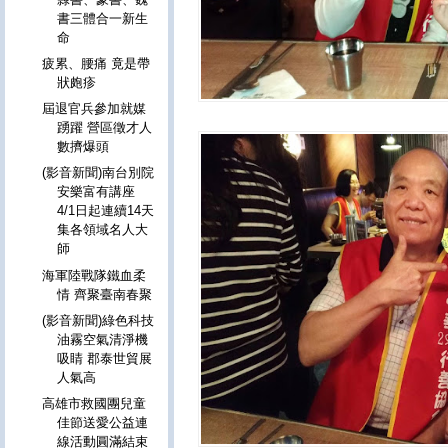
書三體合一新生
命
疲累、腰痛 竟是帶
狀皰疹
屆退官兵參加就媒
踴躍 營區徵才人
數擠爆頭
(影音新聞)南台別院
安樂富有講座
4/1日起連續14天
集各領域名人大
師
海軍陸戰隊鐵血柔
情 齊聚臺南春聚
(影音新聞)綠色科技
油霧空氣清淨機
吸睛 郡泰世貿展
人氣高
高雄市救國團兒童
佳節送愛公益連
線活動圓滿結束