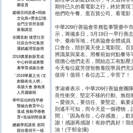
榮富貴
期待已久的看電影之行，終於實現了
建構宗祠資產×閩南
他們吃午餐、逛百貨公司、看電影
文化島×歷史記憶
金門文管所首開
中華209行善協會常務監事暨臺中
家廟講堂
示，籌備多日，3月19日一早行善
全國首創 後壁仕安
中、臺南等地，代表協會全體成員，
社區合作社集貨
口會合，陪折翼天使上電影院、百
運銷處理室啟用
辨識菜與菜名、用餐前如何點餐等
2018農業創新育成
很擔心他們走丟，開始志工有點壓
中心科研成果暨
今天每位庭芳啓智教養院學員們充滿
產學育成媒合會
值得！值得！各位志工，辛苦了！
「2018華夏之光 /文
創藝術名人榜」
表揚大會 旗袍美
李淑睿表示，中華209行善協會團
人亮麗吸睛
良性衝突、堅定不移的行動、無怨無
學甲區伯利恆早療
～愛很久，要信任、要堅定、氣要
暨融合教育中心
則遙不可知，而今天是一個禮物，
落成 推動早療教
間；「因為有你，心存感激」，歡迎
育×造福弱勢孩童
謝！感謝再感謝！有妳們真好！我
總裁學苑講座 老闆
油！(于郁金攝)
跟你看得不一樣