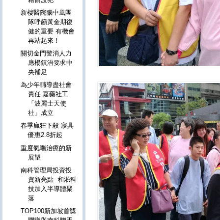
新樓醫院腦中風團
隊呼籲黃金期復
健的重要 有機會
再站起來！
關切金門警消人力
應楊鎮浯要求中
央補足
為少年輔導盡社會
責任 嘉藥社工
「波麗士天使
社」成立
春季瘋狂下殺 寢具
優惠2.8折起
重度氣喘治療的新
展望
南科管理局投資投
資新亮點 和淞科
技加入半導體聚
落
TOP100新加坡首獎