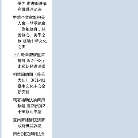
爭力 辦理職涯講
座暨職涯諮詢
中華企業家旗袍美
人會一登堂總會
「旗袍修身，慈
善修心」美學之
旅 蘊涵中華文化
之美
上百廢棄塑膠籃當
掩飾 近2千公斤
走私菇難逃法眼
明華園總團《蓬萊
大仙》 3/31-4/1
臺南文化中心全
新亮相
環署補助汰換商用
鍋爐 臺南預算2
千萬歡迎申請
臺南新樓醫院清新
戒菸班開課囉
南台別院清明法會