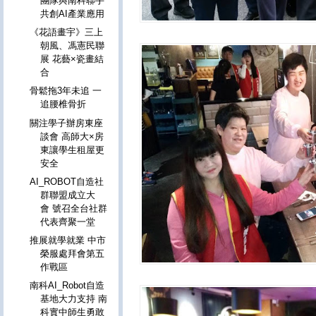
團隊與南科聯手
共創AI產業應用
《花語畫宇》三上
朝風、馮憲民聯
展 花藝×瓷畫結
合
骨鬆拖3年未追 一
追腰椎骨折
關注學子辦房東座
談會 高師大×房
東讓學生租屋更
安全
AI_ROBOT自造社
群聯盟成立大
會 號召全台社群
代表齊聚一堂
推展就學就業 中市
榮服處拜會第五
作戰區
南科AI_Robot自造
基地大力支持 南
科實中師生勇敢