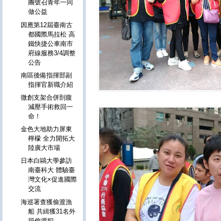
團號召青年一同
做公益
因應第12屆臺南古
都國際馬拉松 高
鐵快捷公車南市
府線服務3/4調整
公告
南區後備指揮部副
指揮官新職介紹
微創支架合併剖腹
減壓手術救回一
命！
金色大地助力屏東
檸檬 全力開拓大
陸廣大市場
日本白鷗大學參訪
南臺科大 體驗臺
灣文化×促進國際
交流
海巡署查獲偷渡漁
船 共緝獲31名外
籍偷渡犯