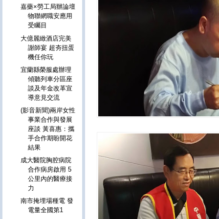
嘉藥×勞工局辦論壇
物聯網職安應用
受矚目
大億麗緻酒店完美
謝師宴 超夯扭蛋
機任你玩
宜蘭縣榮服處辦理
傾聽列車分區座
談及年金改革宣
導意見交流
(影音新聞)兩岸女性
事業合作與發展
座談 黃喜惠：攜
手合作期盼開花
結果
成大醫院胸腔病院
合作病房啟用 5
公里內的醫療接
力
南市掩埋場種電 發
電量全國第1