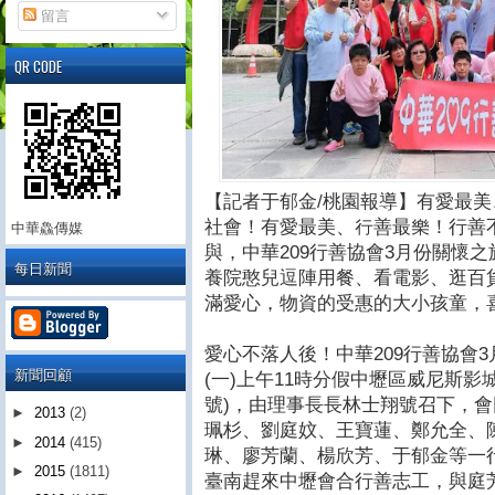
留言
QR CODE
【記者于郁金/桃園報導】有愛最
社會！有愛最美、行善最樂！行善
中華鱻傳媒
與，中華209行善協會3月份關懷
每日新聞
養院憨兒逗陣用餐、看電影、逛百
滿愛心，物資的受惠的大小孩童，
愛心不落人後！中華209行善協會3
新聞回顧
(一)上午11時分假中壢區威尼斯影
號)，由理事長長林士翔號召下，
►
2013
(2)
珮杉、劉庭妏、王寶蓮、鄭允全、
►
2014
(415)
琳、廖芳蘭、楊欣芳、于郁金等一
►
2015
(1811)
臺南趕來中壢會合行善志工，與庭