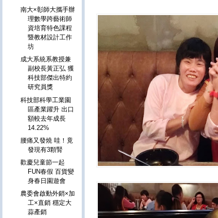
南大×彰師大攜手辦
理數學跨藝術師
資培育特色課程
暨教材設計工作
坊
成大系統系教授兼
副校長黃正弘 獲
科技部傑出特約
研究員獎
科技部科學工業園
區產業躍升 出口
額較去年成長
14.22%
腰痛又發燒 哇！竟
發現有3顆腎
歡慶兒童節一起
FUN春假 百貨變
身春日園遊會
農委會啟動外銷×加
工×直銷 穩定大
蒜產銷