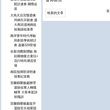
慰訪遺眷 關懷起
居
首
較新的文章
大馬天后宮暨柔佛
州林氏宗親會 盛
大再回湄洲媽祖
祖廟謁祖進香
兩岸青年時代考驗
與創造學術研討
會 嘉藥329登場
全新消費新體驗 南
紡購物復古童玩×
流行時尚潮流登
場
南區指揮部清明連
假軍紀宣教
宜蘭縣榮服處辦理
退除役軍人轉職
輔導 大客車駕訓
班職訓
宜蘭縣榮服處提升
退除官兵就業競