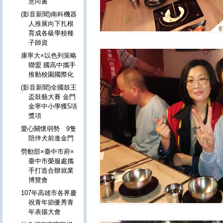
意向書
(影音新聞)南科機器
人推展向下扎根
育成各級學校種
子師資
康寧大×以色列策略
聯盟 國高中攜手
推動校園國際化
(影音新聞)全國鼓王
盃鼓藝大賽 金門
金寧中小學獲5項
獎項
愛心關懷弱勢 9隻
陪伴犬前進金門
勞動部×臺中市府×
臺中市榮服處攜
手打造合辦就業
博覽會
107年高雄市各界慶
祝青年節優秀青
年表揚大會