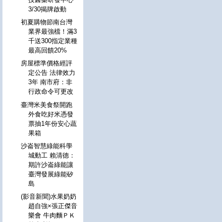
3/30揭牌啟動
初夏購物節南台灣
業界最強檔！滿3
千送300指定業種
最高回饋20%
房屋標準價格經評
定公告 法律效力
3年 南市府：非
行政命令可更改
臺灣米美食祭開跑
外食吃好米憑發
票抽1年份安心蔬
果箱
沙崙智慧綠能科學
城動工 賴清德：
期許沙崙綠能讓
臺灣發展綠能矽
島
(影音新聞)水果奶奶
趙自強×張正傑音
樂會 牛肉麵ＰＫ