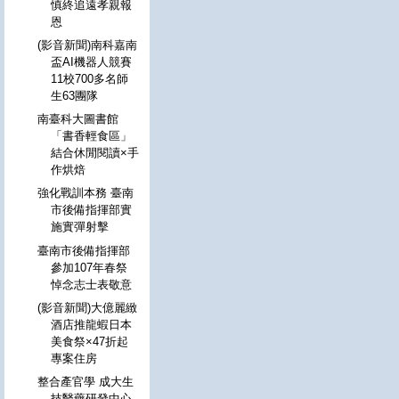
慎終追遠孝親報
恩
(影音新聞)南科嘉南
盃AI機器人競賽
11校700多名師
生63團隊
南臺科大圖書館
「書香輕食區」
結合休閒閱讀×手
作烘焙
強化戰訓本務 臺南
市後備指揮部實
施實彈射擊
臺南市後備指揮部
參加107年春祭
悼念志士表敬意
(影音新聞)大億麗緻
酒店推龍蝦日本
美食祭×47折起
專案住房
整合產官學 成大生
技醫藥研發中心