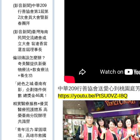
(影音新聞)中華209
行善協會第1屆第
2次會員大會暨新
春團拜
(影音新聞)臺灣海南
民間交流總會成
立大會 翁連香當
選首屆理事長
偏頭痛該怎麼辦？
奇美醫提供新藥
物療法×飲食療法
×養生功
「絕色之城‧臺南有
中華209行善協會送愛心到桃園庭
影」企劃徵件倒
https://youtu.be/PtSU0VZ-I8Q
數 總獎金46萬！
精實醫療服務×優質
醫療照護體系 高
榮臺南分院辦理
共識營
「青年活力‧鞏固環
境」高雄市救國