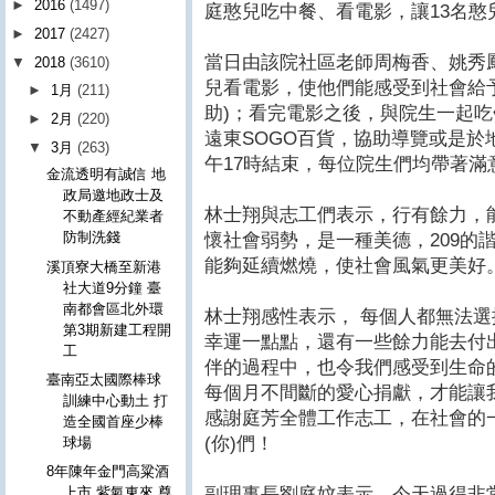
►
2016
(1497)
庭憨兒吃中餐、看電影，讓13名憨
►
2017
(2427)
當日由該院社區老師周梅香、姚秀
▼
2018
(3610)
兒看電影，使他們能感受到社會給予
►
1月
(211)
助)；看完電影之後，與院生一起
►
2月
(220)
遠東SOGO百貨，協助導覽或是於
▼
3月
(263)
午17時結束，每位院生們均帶著
金流透明有誠信 地
政局邀地政士及
林士翔與志工們表示，行有餘力，
不動產經紀業者
防制洗錢
懷社會弱勢，是一種美德，209的
能夠延續燃燒，使社會風氣更美好
溪頂寮大橋至新港
社大道9分鐘 臺
南都會區北外環
林士翔感性表示， 每個人都無法選
第3期新建工程開
幸運一點點，還有一些餘力能去付出
工
伴的過程中，也令我們感受到生命的
臺南亞太國際棒球
每個月不間斷的愛心捐獻，才能讓
訓練中心動土 打
感謝庭芳全體工作志工，在社會的一
造全國首座少棒
(你)們！
球場
8年陳年金門高粱酒
副理事長劉庭妏表示，今天過得非
上市 紫氣東來 尊