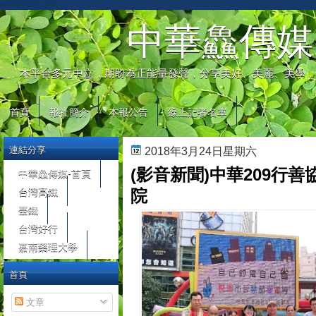
automaty do gier
中華鱻傳媒
本平台多元中立，期盼為正能量發聲，分享美好、美麗、美學，
首頁
報社簡介
本報公告
線上記者名單
連結分享
2018年3月24日星期六
(影音新聞)中華209行
中華鱻傳媒-首頁
台灣高鐵
院
臺鐵
台灣好行
嘉南藥理大學
首頁
文章