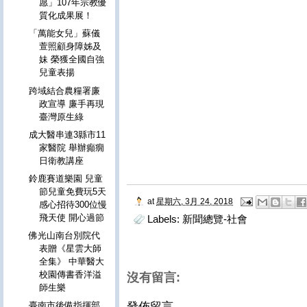
愿」107年宗教優
質化成果展！
「萬能女兒」蘇儀
萱照顧身障姊及
妹 榮獲全國自強
兒童表揚
跨域結合農糧署廉
政宣導 廉手再現
臺灣原生綠
成大醫串連3縣市11
家醫院 舉辦癲癇
日衛教講座
鈴鹿賽道樂園 兒童
節兒童免費玩5天
at
星期六, 3月 24, 2018
感心招待300位慢
飛天使 開心過節
Labels:
新聞總覽-社會
佛光山南台別院代
表贈《星雲大師
全集》 中華醫大
校園傳書香洋溢
沒有留言:
師生樂
發佈留言
臺南市後備指揮部