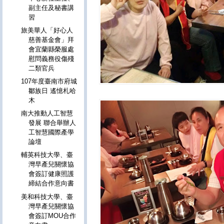
副主任及秘書講
習
旅美華人「好心人
慈善基金會」拜
會宜蘭縣榮服處
慰問義務役傷殘
二類官兵
107年度臺南市府城
鄒族日 遙憶札哈
木
南大推動人工智慧
發展 聯合舉辦人
工智慧國際產學
論壇
輔英科技大學、臺
灣早產兒關懷協
會簽訂健康照護
締結合作意向書
美和科技大學、臺
灣早產兒關懷協
會簽訂MOU合作