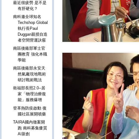
最近很疲勞 是不是
有肝硬化？
南科邀全球知名
Techshop Global
執行長Paul
Duggan親授自造
者空間營運訣竅
南區後備部軍士官
團教育 強化本職
學能
南區後備部永安天
然氣廠現地戰術
研討戰術戰法
衛福部長照2.0--居
家「物理治療復
能」服務爆增
登革熱防疫啟動 復
國社區展開噴藥
TAIRA國內徵案開
跑 南科募集優質
AI新創