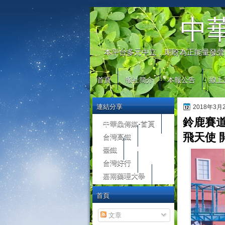
automaty do gier
中
本平台多元中立，期盼為正能量發聲
首頁
報社簡介
本報公告
線上
連結分享
2018年3
鈴鹿賽道
中華鱻傳媒-首頁
台灣高鐵
飛天使 
臺鐵
台灣好行
嘉南藥理大學
首頁
文章