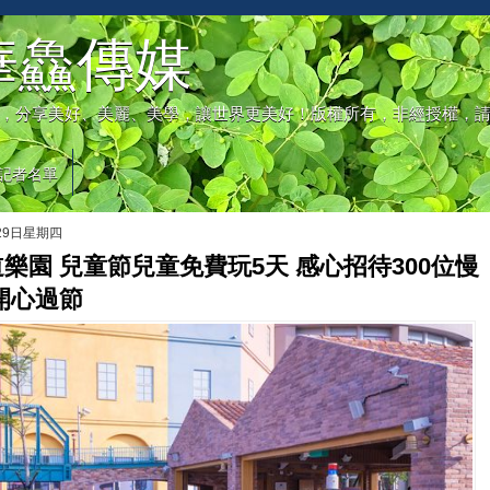
華鱻傳媒
，分享美好、美麗、美學，讓世界更美好！版權所有，非經授權，
記者名單
月29日星期四
樂園 兒童節兒童免費玩5天 感心招待300位慢
開心過節