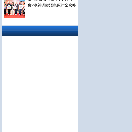
會×漢神洲際浯島原汁全攻略
..