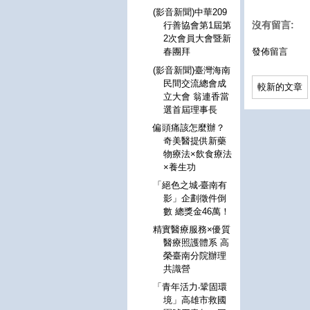
(影音新聞)中華209
沒有留言:
行善協會第1屆第
2次會員大會暨新
發佈留言
春團拜
(影音新聞)臺灣海南
民間交流總會成
較新的文章
立大會 翁連香當
選首屆理事長
偏頭痛該怎麼辦？
奇美醫提供新藥
物療法×飲食療法
×養生功
「絕色之城‧臺南有
影」企劃徵件倒
數 總獎金46萬！
精實醫療服務×優質
醫療照護體系 高
榮臺南分院辦理
共識營
「青年活力‧鞏固環
境」高雄市救國