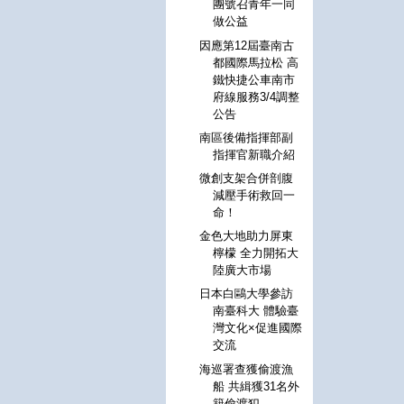
團號召青年一同
做公益
因應第12屆臺南古
都國際馬拉松 高
鐵快捷公車南市
府線服務3/4調整
公告
南區後備指揮部副
指揮官新職介紹
微創支架合併剖腹
減壓手術救回一
命！
金色大地助力屏東
檸檬 全力開拓大
陸廣大市場
日本白鷗大學參訪
南臺科大 體驗臺
灣文化×促進國際
交流
海巡署查獲偷渡漁
船 共緝獲31名外
籍偷渡犯