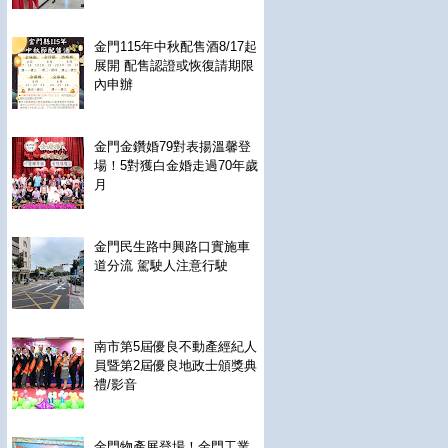
金門115年中秋配售酒8/17起
展開 配售認證或恢復請期限
內申辦
金門金鑽婚79對表揚溫馨登
場！5對獲白金婚走過70年歲
月
金門民生路中興路口實施車
道分流 駕駛人注意行駛
南市第5屆優良不動產經紀人
員暨第2屆優良地政士頒獎典
禮/影音
金門物產展登場！金門工業