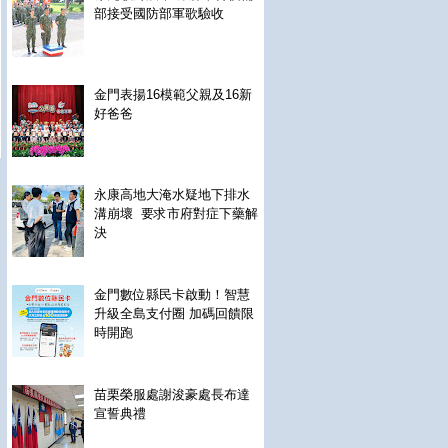
部接受國防部軍歌驗收
金門表揚16模範父親及16新
好爸爸
永康高地大淹水疑地下排水
溝崩壞 要求市府對症下藥解
決
金門數位縣民卡啟動！智慧
升級全島支付圈 加碼回饋限
時開跑
苗栗榮服處謝浚豪處長布達
宣誓典禮