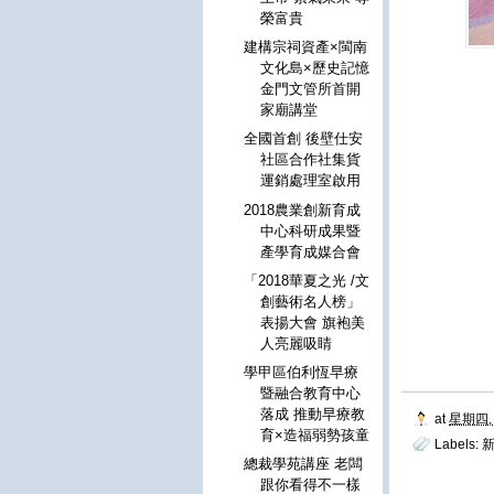
榮富貴
建構宗祠資產×閩南
文化島×歷史記憶
金門文管所首開
家廟講堂
全國首創 後壁仕安
社區合作社集貨
運銷處理室啟用
2018農業創新育成
中心科研成果暨
產學育成媒合會
「2018華夏之光 /文
創藝術名人榜」
表揚大會 旗袍美
人亮麗吸睛
學甲區伯利恆早療
暨融合教育中心
落成 推動早療教
at
星期四, 
育×造福弱勢孩童
Labels:
總裁學苑講座 老闆
跟你看得不一樣