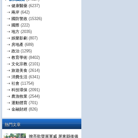
⇢
健康醫藥
(6237)
⇢
兩岸
(642)
⇢
國防警政
(15326)
⇢
國際
(222)
⇢
地方
(2035)
⇢
娛樂影劇
(807)
⇢
房地產
(689)
⇢
政治
(1295)
⇢
教育學術
(8402)
⇢
文化宗教
(2101)
⇢
旅遊美食
(2614)
⇢
消費生活
(6341)
⇢
社會
(11754)
⇢
科技環保
(2091)
⇢
農漁牧業
(2544)
⇢
運動體育
(701)
⇢
金融財經
(826)
熱門文章
嘹亮歌聲展軍威 屏東縣後備