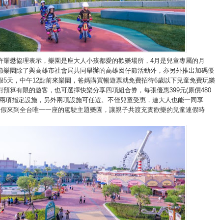
許耀懋協理表示，樂園是座大人小孩都愛的歡樂場所，
4
月是兒童專屬的月
節樂園除了與高雄市社會局共同舉辦的高雄囡仔節活動外，亦另外推出加碼優
假
5
天，中午
12
點前來樂園，爸媽購買暢遊票就免費招待
6
歲以下兒童免費玩樂
對預算有限的遊客，也可選擇快樂分享四項組合券，每張優惠
399
元
(
原價
480
兩項指定設施，另外兩項設施可任選。不僅兒童受惠，連大人也能一同享
連假來到全台唯一一座的駕駛主題樂園，讓親子共渡充實歡樂的兒童連假時