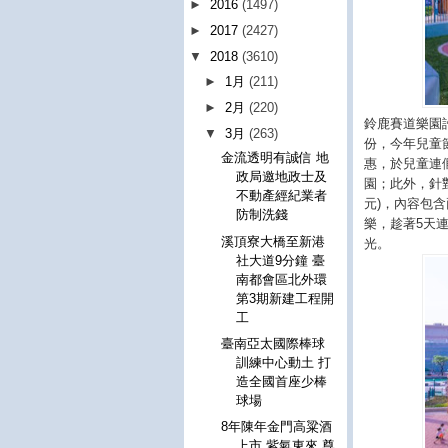
►
2016
(1497)
►
2017
(2427)
▼
2018
(3610)
►
1月
(211)
►
2月
(220)
鈴鹿賽道樂園
▼
3月
(263)
份，今年兒童
金流透明有誠信 地
惠，於兒童連
政局邀地政士及
園；此外，針
不動產經紀業者
元
)
，內容包含
防制洗錢
樂，趁著
5
天
溪頂寮大橋至新港
光。
社大道9分鐘 臺
南都會區北外環
第3期新建工程開
工
臺南亞太國際棒球
訓練中心動土 打
造全國首座少棒
球場
8年陳年金門高粱酒
上市 紫氣東來 尊