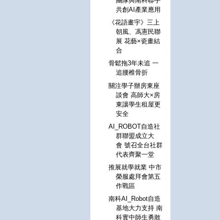
團隊與南科聯手
共創AI產業應用
《花語畫宇》三上
朝風、馮憲民聯
展 花藝×瓷畫結
合
骨鬆拖3年未追 一
追腰椎骨折
關注學子辦房東座
談會 高師大×房
東讓學生租屋更
安全
AI_ROBOT自造社
群聯盟成立大
會 號召全台社群
代表齊聚一堂
推展就學就業 中市
榮服處拜會第五
作戰區
南科AI_Robot自造
基地大力支持 南
科實中師生勇敢