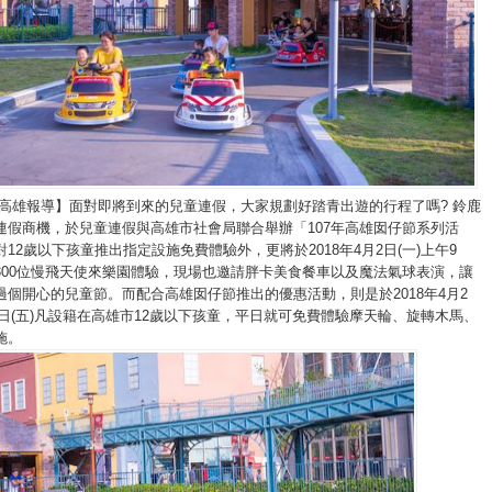
/高雄報導】面對即將到來的兒童連假，大家規劃好踏青出遊的行程了嗎
?
鈴鹿
連假商機，於兒童連假與高雄市社會局聯合舉辦「
107
年高雄囡仔節系列活
對
12
歲以下孩童推出指定設施免費體驗外，更將於
2018
年
4
月
2
日
(
一
)
上午
9
300
位慢飛天使來樂園體驗，現場也邀請胖卡美食餐車以及魔法氣球表演，讓
過個開心的兒童節。而配合高雄囡仔節推出的優惠活動，則是於
2018
年
4
月
2
日
(
五
)
凡設籍在高雄市
12
歲以下孩童，平日就可免費體驗摩天輪、旋轉木馬、
施。