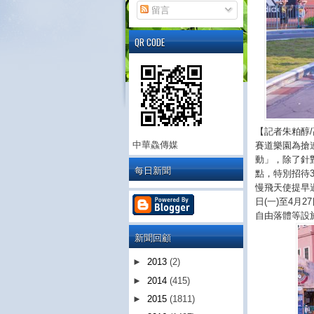
留言
QR CODE
【記者朱粕醇
中華鱻傳媒
賽道樂園為搶
動」，除了針
每日新聞
點，特別招待
慢飛天使提早
日
(
一
)
至
4
月
27
自由落體等設
新聞回顧
►
2013
(2)
►
2014
(415)
►
2015
(1811)