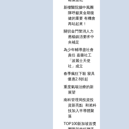
新樓醫院腦中風團
隊呼籲黃金期復
健的重要 有機會
再站起來！
關切金門警消人力
應楊鎮浯要求中
央補足
為少年輔導盡社會
責任 嘉藥社工
「波麗士天使
社」成立
春季瘋狂下殺 寢具
優惠2.8折起
重度氣喘治療的新
展望
南科管理局投資投
資新亮點 和淞科
技加入半導體聚
落
TOP100新加坡首獎