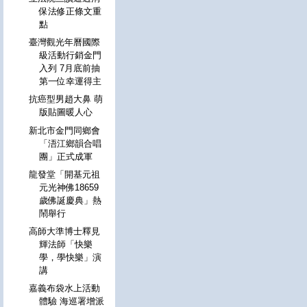
保法修正條文重
點
臺灣觀光年曆國際
級活動行銷金門
入列 7月底前抽
第一位幸運得主
抗癌型男趙大鼻 萌
版貼圖暖人心
新北市金門同鄉會
「浯江鄉韻合唱
團」正式成軍
龍發堂「開基元祖
元光神佛18659
歲佛誕慶典」熱
鬧舉行
高師大準博士釋見
輝法師「快樂
學，學快樂」演
講
嘉義布袋水上活動
體驗 海巡署增派