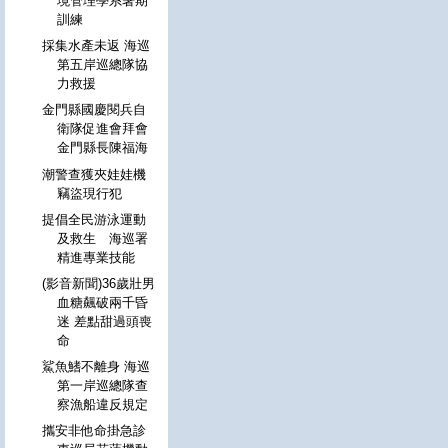
境管理學系暑期
訓練
採集水產未返 海巡
第五岸巡總隊協
力救援
金門縣國慶閱兵自
衛隊促進會拜會
金門縣長陳福海
潮警查獲夾娃娃機
竊盜現行犯
提倡全民游泳運動
及救生 海巡署
精進專業技能
(影音新聞)36歲壯男
血糖飆破兩千昏
迷 差點甜過頭喪
命
鯊魚鰭不離身 海巡
第一岸巡總隊查
察漁船違反規定
攜安非他命掛急診