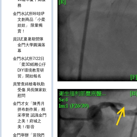
務
金門水試所咔哇吚
文創商品「小鱟
娃娃」 限量獨
賣！
資訊E夏暑期營隊
金門大學圓滿落
幕
金門水試所7/22日
「鱟3D紙雕公仔
DIY環境教育研
習」開始報名
員警查緝槍毒執勤
受傷 局長陳家欽
慰問
金門才女「陳秀月
拼布創作展」精
采導覽 認識金門
之美！府城之
美！/影音
金門舉辦「當我們