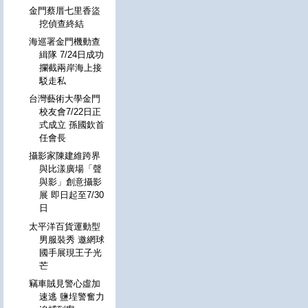
金門蔡厝七里香盜
挖偵查終結
海巡署金門機動查
緝隊 7/24日成功
攔截兩岸海上接
駁走私
台灣藝術大學金門
校友會7/22日正
式成立 孫國欽首
任會長
攝影家陳建維跨界
與比漾廣場「聲
與影」創意攝影
展 即日起至7/30
日
太平洋百貨運動型
男服裝秀 邀網球
國手展現王子光
芒
竊車賊見警心虛加
速逃 鹽埕警奮力