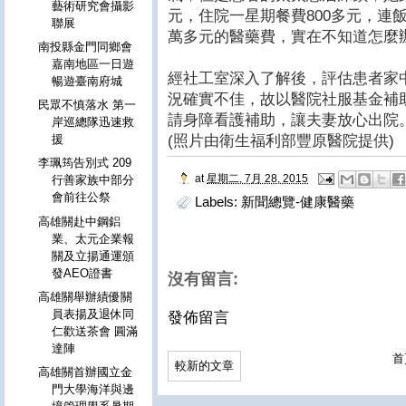
藝術研究會攝影
元，住院一星期餐費800多元，連
聯展
萬多元的醫藥費，實在不知道怎麼
南投縣金門同鄉會
嘉南地區一日遊
經社工室深入了解後，評估患者家
暢遊臺南府城
況確實不佳，故以醫院社服基金補助
民眾不慎落水 第一
請身障看護補助，讓夫妻放心出院
岸巡總隊迅速救
(照片由衛生福利部豐原醫院提供)
援
李珮筠告別式 209
at
星期二, 7月 28, 2015
行善家族中部分
會前往公祭
Labels:
新聞總覽-健康醫藥
高雄關赴中鋼鋁
業、太元企業報
關及立揚通運頒
發AEO證書
沒有留言:
高雄關舉辦績優關
員表揚及退休同
發佈留言
仁歡送茶會 圓滿
達陣
首
較新的文章
高雄關首辦國立金
門大學海洋與邊