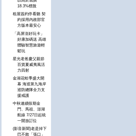
以高於底價
18.3%標脫
租屋簽約停看聽 契
約採用內政部官
方版本最安心
「高屏澎好玩卡」
好康加碼送 高雄
體驗智慧旅遊輕
鬆玩
星光老爸慶父親節
百貨夏威夷風活
力四射
金湖花蛤季盛大開
幕 海巡第九海岸
巡防總隊全力支
援戒護
中秋連續假期金
門、馬祖、澎湖
航線 7/27日起統
一開放訂位
(影音新聞)老是掉下
巴不敢「張口」