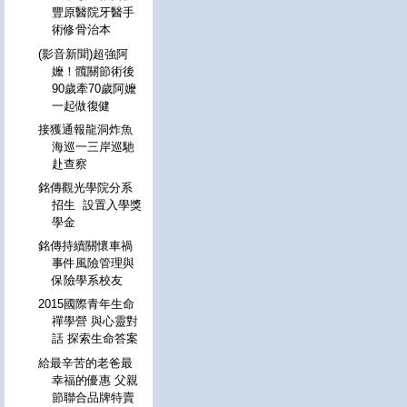
豐原醫院牙醫手
術修骨治本
(影音新聞)超強阿
嬤！髖關節術後
90歲牽70歲阿嬤
一起做復健
接獲通報龍洞炸魚
海巡一三岸巡馳
赴查察
銘傳觀光學院分系
招生 設置入學獎
學金
銘傳持續關懷車禍
事件風險管理與
保險學系校友
2015國際青年生命
禪學營 與心靈對
話 探索生命答案
給最辛苦的老爸最
幸福的優惠 父親
節聯合品牌特賣