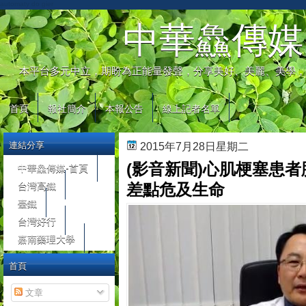
automaty do gier
中華鱻傳媒
本平台多元中立，期盼為正能量發聲，分享美好、美麗、美學，
首頁
報社簡介
本報公告
線上記者名單
連結分享
2015年7月28日星期二
(影音新聞)心肌梗塞患
中華鱻傳媒-首頁
台灣高鐵
差點危及生命
臺鐵
台灣好行
嘉南藥理大學
首頁
文章