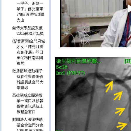
一甲子、追隨一
輩子」佛光童軍
7/8日圓滿抵達佛
光山
銘傳大學品設系獲
2015德國紅點獎
(影音新聞)金門府城
才女「陳秀月拼
布創作展」即日
至9/25日南區國
稅局
散播籃球運動種子
蔡春生與歐陽儀
雄議員赴金門大
學贈球
高雄關成立關港貿
單一窗口及預報
貨物資訊系統上
線緊急窗口
財團法人法律扶助
基金會金門分會
10週年慶下鄉服