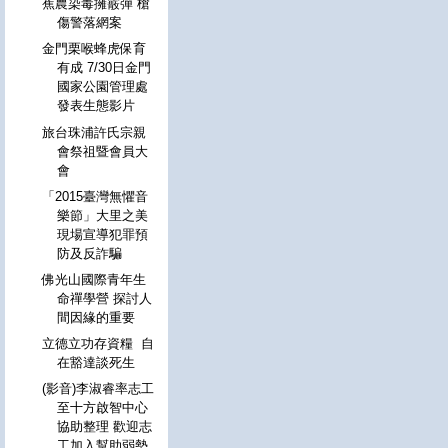
蕉農染毒擁霰彈 槍
傷警落網案
金門栗喉蜂虎保育
有成 7/30日金門
國家公園管理處
發表生態影片
旅台珠浦許氏宗親
會祭祖暨會員大
會
「2015臺灣無懼音
樂節」大里之美
現場宣導犯罪預
防及反詐騙
佛光山國際青年生
命禪學營 探討人
間因緣的重要
立德立功存資糧 自
在豁達談死生
(影音)李淑睿率志工
至十方啟智中心
協助整理 歡迎志
工加入幫助弱勢