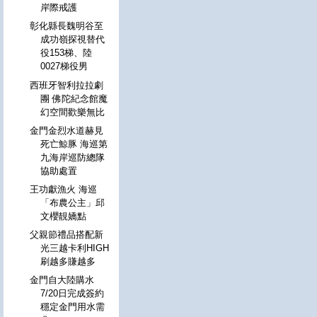
岸際戒護
彰化縣長魏明谷至
成功嶺探視替代
役153梯、陸
0027梯役男
西班牙智利拉拉劇
團 佛陀紀念館魔
幻空間歡樂無比
金門金烈水道赫見
死亡鯨豚 海巡第
九海岸巡防總隊
協助處置
王功獻漁火 海巡
「布農公主」邱
文櫻靚嬌點
父親節禮品搭配新
光三越卡利HIGH
刷越多賺越多
金門自大陸購水
7/20日完成簽約
穩定金門用水需