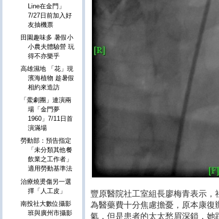
Line在金門」
7/27日前加入好
友抽機票
田園趣味多 暑假小
小農夫體驗營 玩
得不亦樂乎
高雄濕地 「花」現
濱海植物 趁暑假
相約來造訪
「鱟劇團」連演兩
場「金門夢
1960」7/11日首
演滿場
勞動部：預告指定
「未分類其他餐
飲業之工作者」
適用勞動基準法
治療燒燙傷另一選
擇「人工皮」
豐原醫院社工室組長廖梅青表示，
南投社大數位攝影
為醫藥費十分焦慮擔憂，原本康復
班與廣州市攝影
氣，但是患者的太太愁眉深鎖，她跟