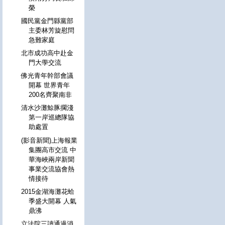
榮
國民黨金門縣黨部
主委林芳旋慰問
急難家庭
北市成功高中赴金
門大學交流
佛光青年幹部會議
開幕 世界青年
200名齊聚南非
清水沙灘鯨豚擱淺
第一岸巡總隊協
助處置
(影音新聞)上海報業
集團高市交流 中
華海峽兩岸新聞
事業交流協會熱
情接待
2015金湖海灘花蛤
季盛大開幕 人氣
鼎沸
立法院三讀通過消