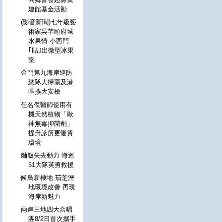
建館基金活動
(影音新聞)七年級藝
術家吳芊頤府城
水果情 小西門
｢貼｣出微型冰果
室
金門第九海岸巡防
總隊大掃蕩及港
區擴大安檢
任名傑醫師使用有
機天然植物「歐
神無毒抑菌劑」
提升診所更優質
環境
舢舨失去動力 海巡
51大隊英勇救援
候鳥新棲地 茄萣溼
地環境改善 再現
海岸新魅力
兩岸三地四大合唱
團8/2日首次攜手