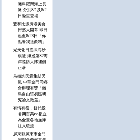
灘料羅灣海上長
泳 分別8/1及8/2
日隆重登場
雙和比漾廣場美食
街盛大開幕 即日
起至8/23日「你
點餐我送飲料」
光天化日盜採海砂
糗遭 海巡第32海
岸巡防大隊逮個
正著
為徵詢民意集結民
氣 中華金門同鄉
會辦理有獎「離
島自由貿易區研
究論文徵選」
有情有役．替代役
暑期百萬cc捐血
為全臺各地血庫
注入暖流
屏東縣屏東市金門
同鄉會發起募集