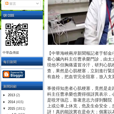
留言
QR CODE
中華鱻傳媒
【中華海峽兩岸新聞報記者于郁金
看心臟內科主任曹承榮門診，由太
每日新聞
現他不但胸痛還冒冷汗，研判心肌
查，果然是心肌梗塞，立刻進行緊
有血栓，把血管完全阻塞，放入支
新聞回顧
事後得知患者心肌梗塞，竟然是走
科主任曹承榮也覺得很訝異表示，
►
2013
(2)
是咬牙強忍，靠著意志力撐到醫院
►
2014
(415)
上或公車上休克，危及生命安全，
▼
2015
(1811)
訝！真的能說實在是命大；個案以為