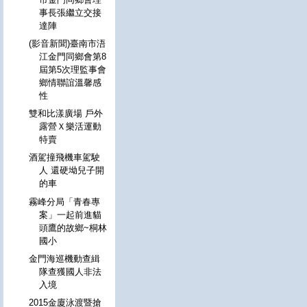
事長張繼立交接
達陣
(影音新聞)臺南市浯
江金門同鄉會第8
屆第5次理監事會
鄉情聯誼溫馨感
性
雙和比漾廣場 戶外
露營Ｘ樂活運動
特賣
酒駕撞飛機車駕駛
人 還硬坳兒子開
的車
霧峰分局「青春專
案」一起前進貓
頭鷹的故鄉~桐林
國小
金門海巡機動查緝
隊查獲國人非法
入境
2015金廈泳渡暨搶