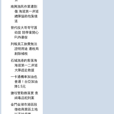
南興漁民作業遭割
傷 海巡第一岸巡
總隊協助包紮後
送
替代役大哥哥守護
幼苗 陪學童開心
FUN暑假
列報員工旅費無法
證明用途 遭稅局
剔除補稅
石城漁港釣客落海
海巡第一二岸巡
大隊趕赴救援
一卡通機車加油也
會通！台亞加油
降1.5元
鹽埕警勤務落實 查
緝毒品犯到案
金門金湖市港區段
徵收商業區土地