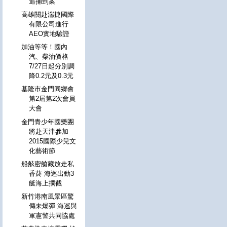
追捕到案
高雄關赴湍捷國際
有限公司進行
AEO實地驗證
加油等等！國內
汽、柴油價格
7/27日起分別調
降0.2元及0.3元
基隆市金門同鄉會
第2屆第2次會員
大會
金門青少年國樂團
將赴天津參加
2015國際少兒文
化藝術節
船舷密艙藏放走私
香菸 海巡出動3
艇海上攔截
新竹港南風景區驚
傳未爆彈 海巡與
軍憲警共同協處