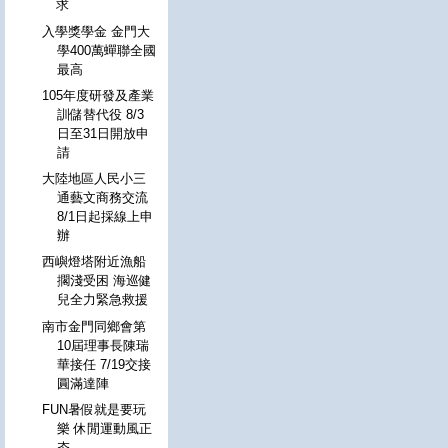
求
入學獎學金 金門大
學400萬蟬聯全國
最高
105年度研發及產業
訓儲替代役 8/3
日至31日開放申
請
大陸地區人民小三
通藝文商務交流
8/1日起採線上申
辦
西嶼燈塔附近漁船
擱淺受困 海巡健
兒全力緊急救援
南市金門同鄉會第
10屆理事長陳瑞
華接任 7/19交接
圓滿達陣
FUN暑假就是要玩
樂 休閒運動風正
夯