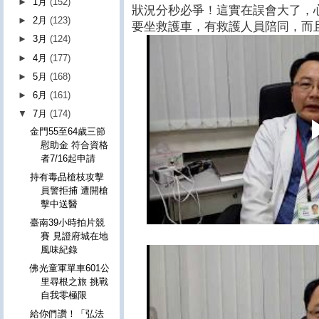
►
1月
(152)
狀況分秒必爭！這實在誤會大了，
►
2月
(123)
要坐救護車，有救護人員陪同，而
►
3月
(124)
►
4月
(177)
►
5月
(168)
►
6月
(161)
▼
7月
(174)
金門55至64歲三節
慰助金 符合資格
者7/16起申請
持有毒品槍枝攻擊
員警拒捕 遭開槍
擊中送醫
臺南39小時拍片競
賽 見證府城在地
風味紀錄
佛光童軍單車601公
里尋根之旅 挑戰
自我零極限
給你們讚！「弘法