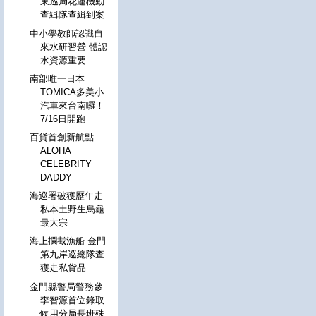
東巡局花蓮機動
查緝隊查緝到案
中小學教師認識自
來水研習營 體認
水資源重要
南部唯一日本
TOMICA多美小
汽車來台南囉！
7/16日開跑
百貨首創新航點
ALOHA
CELEBRITY
DADDY
海巡署破獲歷年走
私本土野生烏龜
最大宗
海上攔截漁船 金門
第九岸巡總隊查
獲走私貨品
金門縣警局警務參
李智源首位錄取
候用分局長班殊