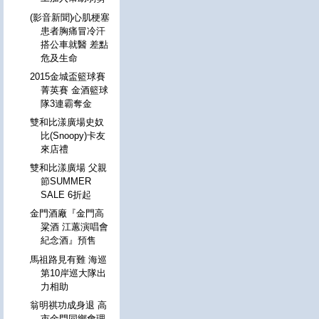
(影音新聞)心肌梗塞
患者胸痛冒冷汗
搭公車就醫 差點
危及生命
2015金城盃籃球賽
菁英賽 金酒籃球
隊3連霸奪金
雙和比漾廣場史奴
比(Snoopy)卡友
來店禮
雙和比漾廣場 父親
節SUMMER
SALE 6折起
金門酒廠『金門高
粱酒 江蕙演唱會
紀念酒』預售
馬祖路見有難 海巡
第10岸巡大隊出
力相助
翁明祺功成身退 高
市金門同鄉會理