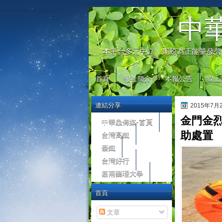
automaty do gier
中
本平台多元中立，期盼為正能量發聲
首頁
報社簡介
本報公告
線上
連結分享
2015年7
金門金
中華鱻傳媒-首頁
台灣高鐵
助處置
臺鐵
台灣好行
嘉南藥理大學
首頁
文章