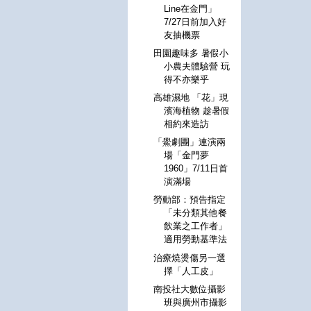
Line在金門」
7/27日前加入好
友抽機票
田園趣味多 暑假小
小農夫體驗營 玩
得不亦樂乎
高雄濕地 「花」現
濱海植物 趁暑假
相約來造訪
「鱟劇團」連演兩
場「金門夢
1960」7/11日首
演滿場
勞動部：預告指定
「未分類其他餐
飲業之工作者」
適用勞動基準法
治療燒燙傷另一選
擇「人工皮」
南投社大數位攝影
班與廣州市攝影