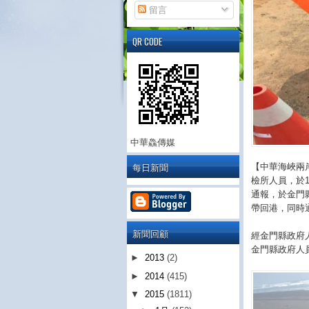
留言
QR CODE
中華鱻傳媒
每日新聞
【中華海峽兩
檢所人員，於1
通報，於金門
帶回港，同時
新聞回顧
經金門縣政府
金門縣政府人
►
2013
(2)
►
2014
(415)
▼
2015
(1811)