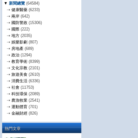
▼
新聞總覽
(64584)
⇢
健康醫藥
(6233)
⇢
兩岸
(642)
⇢
國防警政
(15306)
⇢
國際
(222)
⇢
地方
(2035)
⇢
娛樂影劇
(807)
⇢
房地產
(689)
⇢
政治
(1294)
⇢
教育學術
(8399)
⇢
文化宗教
(2101)
⇢
旅遊美食
(2610)
⇢
消費生活
(6336)
⇢
社會
(11753)
⇢
科技環保
(2089)
⇢
農漁牧業
(2541)
⇢
運動體育
(701)
⇢
金融財經
(826)
熱門文章