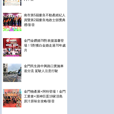
南市第5屆優良不動產經紀人
員暨第2屆優良地政士頒獎典
禮/影音
金門金鑽婚79對表揚溫馨登
場！5對獲白金婚走過70年歲
月
金門民生路中興路口實施車
道分流 駕駛人注意行駛
金門物產展+阿特登場！金門
工業會×漢神巨蛋19家浯島
原汁原味全攻略/影音