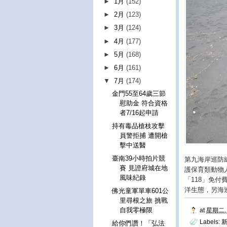
►
1月
(152)
►
2月
(123)
►
3月
(124)
►
4月
(177)
►
5月
(168)
►
6月
(161)
▼
7月
(174)
金門55至64歲三節
慰助金 符合資格
者7/16起申請
持有毒品槍枝攻擊
員警拒捕 遭開槍
擊中送醫
臺南39小時拍片競
第九海岸巡防
賽 見證府城在地
護保育類動物
風味紀錄
「118」免
洋生態，另海
佛光童軍單車601公
里尋根之旅 挑戰
自我零極限
at
星期二, 
Labels:
給你們讚！「弘法