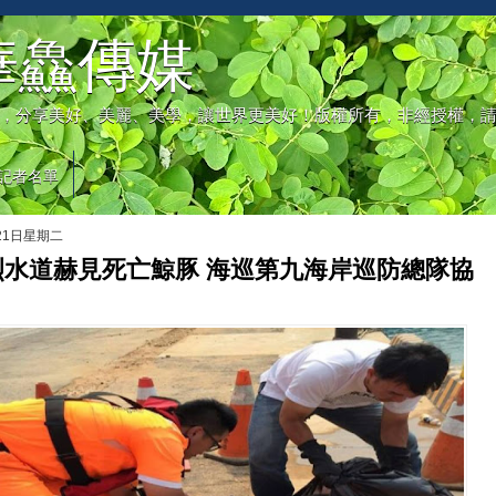
華鱻傳媒
，分享美好、美麗、美學，讓世界更美好！版權所有，非經授權，
記者名單
月21日星期二
烈水道赫見死亡鯨豚 海巡第九海岸巡防總隊協