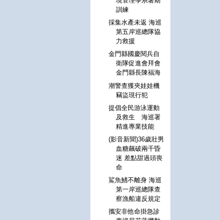
境管理學系暑期
訓練
採集水產未返 海巡
第五岸巡總隊協
力救援
金門縣國慶閱兵自
衛隊促進會拜會
金門縣長陳福海
潮警查獲夾娃娃機
竊盜現行犯
提倡全民游泳運動
及救生 海巡署
精進專業技能
(影音新聞)36歲壯男
血糖飆破兩千昏
迷 差點甜過頭喪
命
鯊魚鰭不離身 海巡
第一岸巡總隊查
察漁船違反規定
攜安非他命掛急診