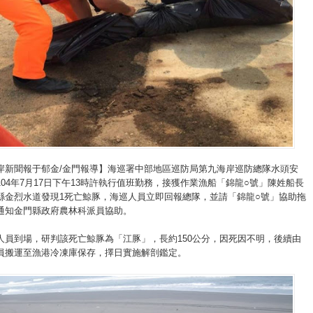
岸新聞報于郁金/金門報導】海巡署中部地區巡防局第九海岸巡防總隊水頭安
04年7月17日下午13時許執行值班勤務，接獲作業漁船「錦龍○號」陳姓船長
縣金烈水道發現1死亡鯨豚，海巡人員立即回報總隊，並請「錦龍○號」協助拖
通知金門縣政府農林科派員協助。
人員到場，研判該死亡鯨豚為「江豚」，長約150公分，因死因不明，後續由
員搬運至漁港冷凍庫保存，擇日實施解剖鑑定。