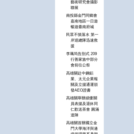
藝術研究會攝影
聯展
南投縣金門同鄉會
嘉南地區一日遊
暢遊臺南府城
民眾不慎落水 第一
岸巡總隊迅速救
援
李珮筠告別式 209
行善家族中部分
會前往公祭
高雄關赴中鋼鋁
業、太元企業報
關及立揚通運頒
發AEO證書
高雄關舉辦績優關
員表揚及退休同
仁歡送茶會 圓滿
達陣
高雄關首辦國立金
門大學海洋與邊