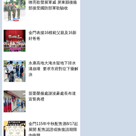
嘹亮歌聲展軍威 屏東縣後備
部接受國防部軍歌驗收
金門表揚16模範父親及16新
好爸爸
永康高地大淹水疑地下排水
溝崩壞 要求市府對症下藥解
決
苗栗榮服處謝浚豪處長布達
宣誓典禮
金門115年中秋配售酒8/17起
展開 配售認證或恢復請期限
內申辦