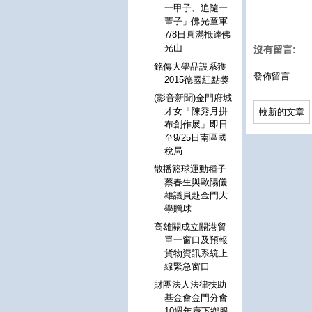
一甲子、追隨一
輩子」佛光童軍
7/8日圓滿抵達佛
光山
沒有留言:
銘傳大學品設系獲
發佈留言
2015德國紅點獎
(影音新聞)金門府城
才女「陳秀月拼
較新的文章
布創作展」即日
至9/25日南區國
稅局
散播籃球運動種子
蔡春生與歐陽儀
雄議員赴金門大
學贈球
高雄關成立關港貿
單一窗口及預報
貨物資訊系統上
線緊急窗口
財團法人法律扶助
基金會金門分會
10週年慶下鄉服