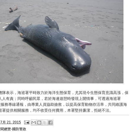
總隊表示，海巡署平時致力於海洋生態保育，尤其現今生態保育意識高漲，保
人人有責；同時呼籲民眾，若於海邊遊憩時發現上開情事，可透過海巡署
付費服務專線通報，由專業人員協助搶救，以提高保育動物存活率，共同維護海
巡署提供相關服務，均不收受任何費用，本署堅持廉潔，拒絕不法。
7月 21, 2015
新聞總覽-國防警政