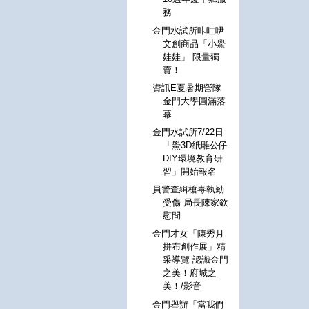
務
金門水試所咔哇吚
文創商品「小鱟
娃娃」 限量獨
賣！
資訊E夏暑期營隊
金門大學圓滿落
幕
金門水試所7/22日
「鱟3D紙雕公仔
DIY環境教育研
習」開始報名
員警查緝槍毒執勤
受傷 局長陳家欽
慰問
金門才女「陳秀月
拼布創作展」精
采導覽 認識金門
之美！府城之
美！/影音
金門舉辦「當我們