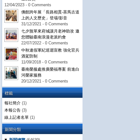
12/04/2023 - 0 Comments
佛館跨年展「長路相貫-茶馬古道
上的人文歷史」登場/影音
31/12/2021 - 0 Comments
七夕脫單來府城讓月老神助攻 邀
您體驗臺南浪漫老派約會
22/07/2022 - 0 Comments
中秋連假軍紀巡迴宣教 強化官兵
酒駕防制
11/09/2018 - 0 Comments
臺南榮服處推廣榮福專案 前進白
河榮家服務
20/12/2021 - 0 Comments
標籤
報社簡介
(1)
本報公告
(3)
線上記者名單
(1)
新聞分類
▼
新聞總覽
(64639)