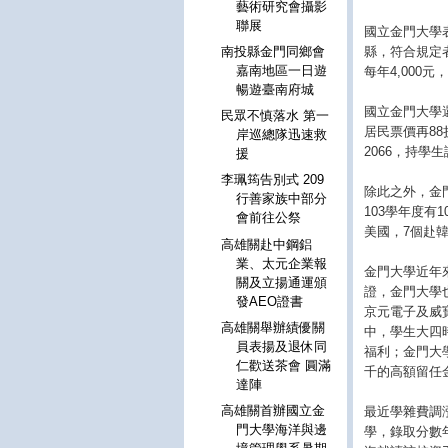
藝術研究會攝影
聯展
國立金門大學
縣，符合規定
南投縣金門同鄉會
嘉南地區一日遊
每年4,000
暢遊臺南府城
國立金門大學
民眾不慎落水 第一
居民票價再8
岸巡總隊迅速救
2066，持學
援
李珮筠告別式 209
除此之外，金
行善家族中部分
103學年度有
會前往公祭
美國，7個赴
高雄關赴中鋼鋁
業、太元企業報
金門大學近年
關及立揚通運頒
證，金門大學
發AEO證書
京元電子及威
高雄關舉辦績優關
中，學生大四
員表揚及退休同
福利；金門大
仁歡送茶會 圓滿
千的高額留任
達陣
高雄關首辦國立金
最近學雜費調
門大學海洋與邊
學，錄取分數