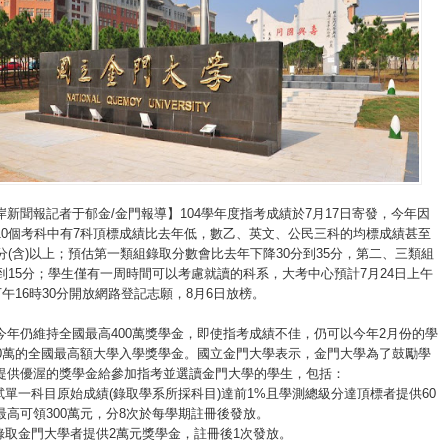
新聞報記者于郁金/金門報導】104學年度指考成績於7月17日寄發，今年因
10個考科中有7科頂標成績比去年低，數乙、英文、公民三科的均標成績甚至
分(含)以上；預估第一類組錄取分數會比去年下降30分到35分，第二、三類組
0到15分；學生僅有一周時間可以考慮就讀的科系，大考中心預計7月24日上午
下午16時30分開放網路登記志願，8月6日放榜。
今年仍維持全國最高400萬獎學金，即使指考成績不佳，仍可以今年2月份的學
00萬的全國最高額大學入學獎學金。國立金門大學表示，金門大學為了鼓勵學
提供優渥的獎學金給參加指考並選讀金門大學的學生，包括：
試單一科目原始成績(錄取學系所採科目)達前1%且學測總級分達頂標者提供60
最高可領300萬元，分8次於每學期註冊後發放。
願錄取金門大學者提供2萬元獎學金，註冊後1次發放。