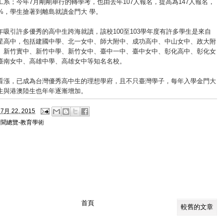
工系；今年7月剛剛舉行的轉學考，也由去年107人報名，提高為147人報名，
0%，學生搶著到離島就讀金門大 學。
年吸引許多優秀的高中生跨海就讀，該校100至103學年度有許多學生是來自
星高中，包括建國中學、北一女中、師大附中、成功高中、中山女中、政大附
、新竹實中、新竹中學、新竹女中、臺中一中、臺中女中、彰化高中、彰化女
臺南女中、高雄中學、高雄女中等知名名校。
看漲，已成為台灣優秀高中生的理想學府，且不只臺灣學子，每年入學金門大
生與港澳陸生也年年逐漸增加。
7月 22, 2015
新聞總覽-教育學術
首頁
較舊的文章