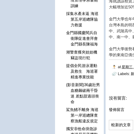
境管理學系暑期
海就讀該校資
訓練
大幅增加近5
採集水產未返 海巡
金門大學也年
第五岸巡總隊協
台灣本島的明
力救援
中、武陵高中
金門縣國慶閱兵自
中、南一中、
衛隊促進會拜會
金門縣長陳福海
金門大學後勢
潮警查獲夾娃娃機
學的東南亞僑
竊盜現行犯
提倡全民游泳運動
at
星期三, 
及救生 海巡署
Labels:
精進專業技能
(影音新聞)36歲壯男
血糖飆破兩千昏
迷 差點甜過頭喪
沒有留言:
命
發佈留言
鯊魚鰭不離身 海巡
第一岸巡總隊查
察漁船違反規定
較新的文章
攜安非他命掛急診