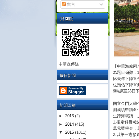
留言
QR CODE
中華鱻傳媒
【中華海峽兩岸
為題目偏難，
每日新聞
比去年下降10
也預估下降1
9時起至28日
國立金門大學
新聞回顧
測成績申請4
生跨海就讀，
►
2013
(2)
1.指定科目考
►
2014
(415)
萬元獎學金，
▼
2015
(1811)
2.以第一志