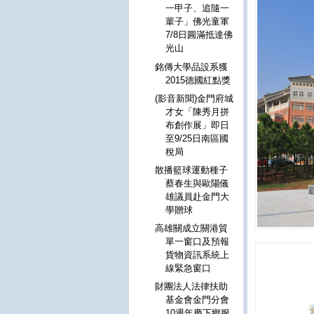
一甲子、追隨一
輩子」佛光童軍
7/8日圓滿抵達佛
光山
銘傳大學品設系獲
2015德國紅點獎
(影音新聞)金門府城
才女「陳秀月拼
布創作展」即日
至9/25日南區國
稅局
散播籃球運動種子
蔡春生與歐陽儀
雄議員赴金門大
學贈球
高雄關成立關港貿
單一窗口及預報
貨物資訊系統上
線緊急窗口
財團法人法律扶助
基金會金門分會
10週年慶下鄉服