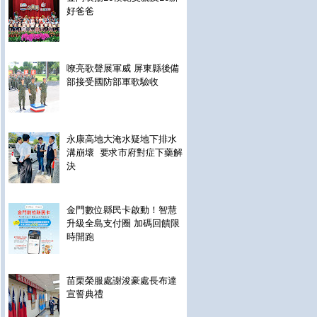
好爸爸
嘹亮歌聲展軍威 屏東縣後備
部接受國防部軍歌驗收
永康高地大淹水疑地下排水
溝崩壞 要求市府對症下藥解
決
金門數位縣民卡啟動！智慧
升級全島支付圈 加碼回饋限
時開跑
苗栗榮服處謝浚豪處長布達
宣誓典禮