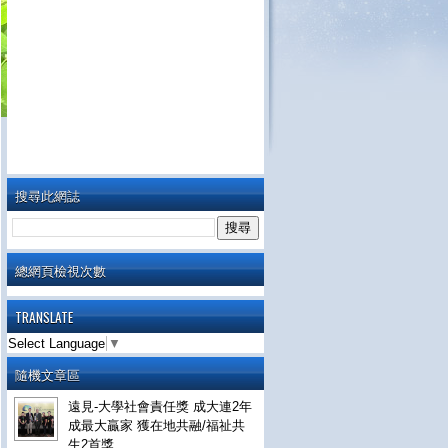
搜尋此網誌
總網頁檢視次數
TRANSLATE
Select Language
▼
隨機文章區
遠見-大學社會責任獎 成大連2年
成最大贏家 獲在地共融/福祉共
生2首獎