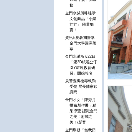
務
金門水試所咔哇吚
文創商品「小鱟
娃娃」 限量獨
賣！
資訊E夏暑期營隊
金門大學圓滿落
幕
金門水試所7/22日
「鱟3D紙雕公仔
DIY環境教育研
習」開始報名
員警查緝槍毒執勤
受傷 局長陳家欽
慰問
金門才女「陳秀月
拼布創作展」精
采導覽 認識金門
之美！府城之
美！/影音
金門舉辦「當我們