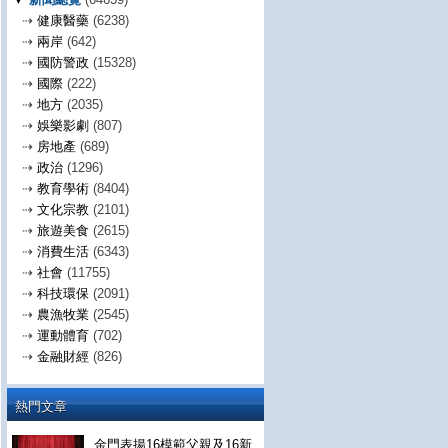
⇢
健康醫藥
(6238)
⇢
兩岸
(642)
⇢
國防警政
(15328)
⇢
國際
(222)
⇢
地方
(2035)
⇢
娛樂影劇
(807)
⇢
房地產
(689)
⇢
政治
(1296)
⇢
教育學術
(8404)
⇢
文化宗教
(2101)
⇢
旅遊美食
(2615)
⇢
消費生活
(6343)
⇢
社會
(11755)
⇢
科技環保
(2091)
⇢
農漁牧業
(2545)
⇢
運動體育
(702)
⇢
金融財經
(826)
熱門文章
金門表揚16模範父親及16新