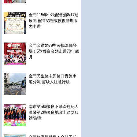
金門115年中秋配售酒8/17起
展開 配售認證或恢復請期限
內申辦
金門金鑽婚79對表揚溫馨登
場！5對獲白金婚走過70年歲
月
金門民生路中興路口實施車
道分流 駕駛人注意行駛
南市第5屆優良不動產經紀人
員暨第2屆優良地政士頒獎典
禮/影音