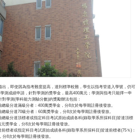
指出，即使因為指考難度提高，達到標準較難，學生以指考管道入學號，仍可
的學測成績申請，針對學測的獎學金，最高400萬元；學測與指考只能擇一申
針對學測(學科能力測驗分數)的獎勵辦法包括：
驗總級分達滿級分者：400萬獎學金，分8次於每學期註冊後發放。
驗總級分達70級分者：60萬獎學金，分8次於每學期註冊後發放。
測驗總級分達頂標者或指定科目考試原始成績各科(錄取學系所採科目)皆達頂標
40萬元獎學金，分8次於每學期註冊後發放。
達前標者或指定科目考試原始成績各科(錄取學系所採科目)皆達前標者(75％)：
金，分8次於每學期註冊後發放。