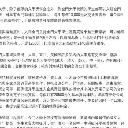
表示，除了優厚的入學獎學金之外，到金門大學就讀的學生都可以入籍金門
者，可享有金門縣補助就學津貼，每生每年10,000元及交通圖書券，每位學生
元，可連續領4年，且購買機票可享離島居民機票優惠。
還與遠航簽約，入籍金門且持金門大學學生證購買遠東航空機票者，可以離島
8折優惠；幾乎是全額票價的6折左右，以遠航為例，台北到金門全額票價為
生證且入籍者，只需1263元，比高鐵台北到高雄的2140還便宜很多。
門大學還與臺灣、大陸、東亞、美國等許多知名的大學簽有交換學生協議，
100多名學生赴台灣的知名大學交換(成大、清大、師大、中正等)，也有9個赴
韓國交換，交換機會很多；校內與海峽對岸的交流也非常頻繁。
來積極發展校務，該校電子系、資工系、土木系今年獲得IEET工程教育認
也與多家企業簽署產學合作，包括金酒公司、昇恆昌、台開集團、遠東航空、
寶公司等，提供優秀學生進入企業實習服務的機會其中與京元電子公司的合作
時至京元電子公司實習，每個月有28500元的基本實習津貼，還享有部分公司
學畢業生若實習表現優秀，京元電子公司將優先聘任，並發給6萬4千至12萬8
金，也提供最高達12萬4千元的就職簽約金。
漲議題引起專注，金門大學不但沒有調漲學雜費，還是國內最超值的國立大
年年提高，學生素質大幅提升，去年吸引一名台中一中滿級分學生黃建桐，跨