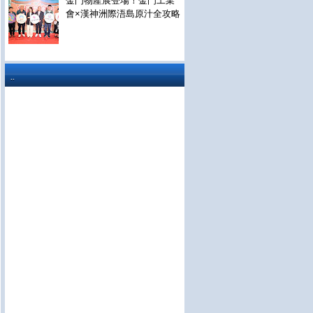
金門物產展登場！金門工業
會×漢神洲際浯島原汁全攻略
..