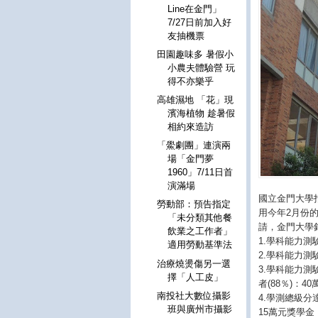
Line在金門」
7/27日前加入好
友抽機票
田園趣味多 暑假小
小農夫體驗營 玩
得不亦樂乎
高雄濕地 「花」現
濱海植物 趁暑假
相約來造訪
「鱟劇團」連演兩
場「金門夢
1960」7/11日首
演滿場
國立金門大學
勞動部：預告指定
用今年2月份
「未分類其他餐
請，金門大學
飲業之工作者」
1.學科能力測
適用勞動基準法
2.學科能力測
治療燒燙傷另一選
3.學科能力
擇「人工皮」
者(88％)：
南投社大數位攝影
4.學測總級分
班與廣州市攝影
15萬元獎學