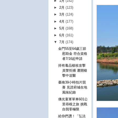
►
1月
(152)
►
2月
(123)
►
3月
(124)
►
4月
(177)
►
5月
(168)
►
6月
(161)
▼
7月
(174)
金門55至64歲三節
慰助金 符合資格
者7/16起申請
持有毒品槍枝攻擊
員警拒捕 遭開槍
擊中送醫
臺南39小時拍片競
賽 見證府城在地
風味紀錄
佛光童軍單車601公
里尋根之旅 挑戰
自我零極限
給你們讚！「弘法