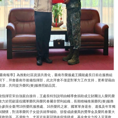
/臺南報導】為推動社區資源共善化，臺南市榮服處王國能處長日前在服務組
同下，拜會臺南市後備指揮部，此次拜會不僅是對軍方工作支持，更希望藉由
資源，共同提升榮民(眷)服務照顧品質。
校指揮官宋自強親自接待，王處長特別說明由輔導會捐助成立財團法人榮民榮
致力於照顧退役國軍榮民與榮民眷屬非營利組織，長期積極推展榮民(眷)服務
合參與全臺灣19所榮民服務處、16所榮民之家、國軍單身退舍、遺孤及年常獨
與關懷，對清寒榮民子女提供就學補助、頒發成績優異的獎學金及榮民眷重大
害救助等，不遺餘力，尤其近年新冠肺炎疫情肆虐，基金會全力投入災害救