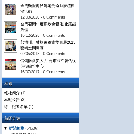
金門榮服處呂媽定受邀縣府植樹
節活動
12/03/2020 - 0 Comments
金門召開年度廉政會報 強化廉能
治理
15/12/2025 - 0 Comments
郭博州、林熺俊繪畫雙個展2013
藝術空間開幕
09/05/2018 - 0 Comments
儲備防救災人力 高市成立替代役
備役編管中心
16/07/2017 - 0 Comments
標籤
報社簡介
(1)
本報公告
(3)
線上記者名單
(1)
新聞分類
▼
新聞總覽
(64636)