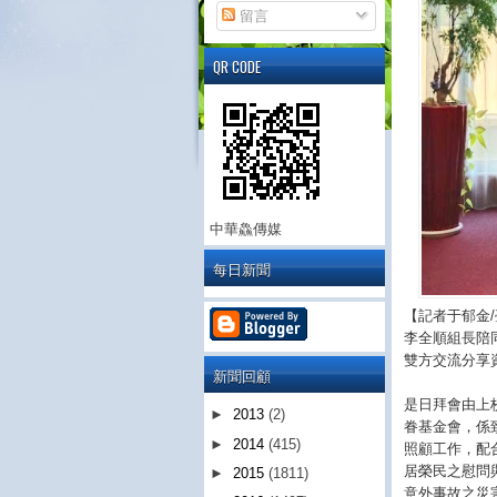
留言
QR CODE
中華鱻傳媒
每日新聞
【記者于郁金
李全順組長陪
雙方交流分享
新聞回顧
是日拜會由上
►
2013
(2)
眷基金會，係
►
2014
(415)
照顧工作，配
居榮民之慰問
►
2015
(1811)
意外事故之災