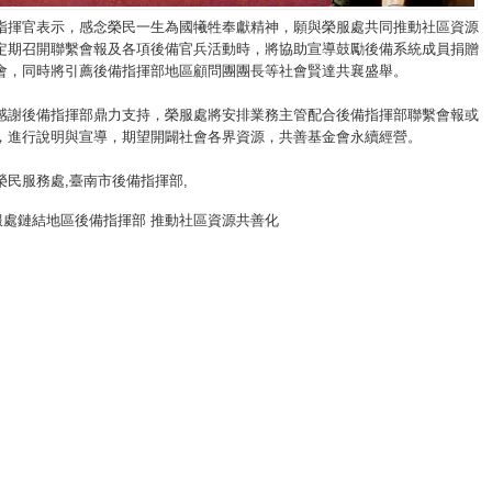
指揮官表示，感念榮民一生為國犧牲奉獻精神，願與榮服處共同推動社區資源
定期召開聯繫會報及各項後備官兵活動時，將協助宣導鼓勵後備系統成員捐贈
會，同時將引薦後備指揮部地區顧問團團長等社會賢達共襄盛舉。
感謝後備指揮部鼎力支持，榮服處將安排業務主管配合後備指揮部聯繫會報或
，進行說明與宣導，期望開闢社會各界資源，共善基金會永續經營。
榮民服務處
,臺南市後備指揮部,
服處鏈結地區後備指揮部 推動社區資源共善化