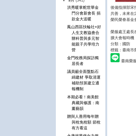
▼
9月
(541)
後備指揮部宋
洪秀暖掌舵世華金
門分會新會長 捐
共善，未來在
款金大送暖
榮民榮眷基金
鳳山西區扶輪社×好
榮服處王處長
人生文教協會合
擴大會報時機
辦科普與多元智
分類：國防
能親子共學培力
標籤：臺南市
營
金門稅務局探訪獨
臺南榮
居長者
議員籲全面盤點石
綿建材 爭取清運
補助預算建立通
報機制
本期必看！南美館
典藏與修護：南
薰藝韻
贈與人善用每年贈
與稅免稅額 節稅
有方看這
永康就業佈女力服