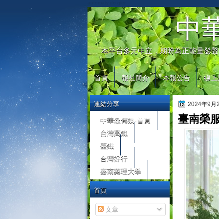
automaty do gier
中
本平台多元中立，期盼為正能量發聲
首頁
報社簡介
本報公告
線上
連結分享
2024年9
臺南榮
中華鱻傳媒-首頁
台灣高鐵
臺鐵
台灣好行
嘉南藥理大學
首頁
文章