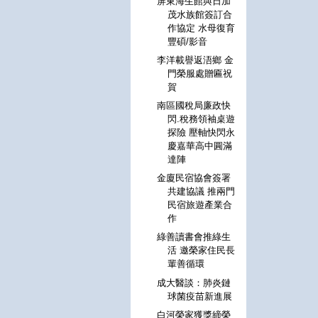
屏東海生館與日加
茂水族館簽訂合
作協定 水母復育
豐碩/影音
李洋載譽返浯鄉 金
門榮服處贈匾祝
賀
南區國稅局廉政快
閃.稅務領袖桌遊
探險 壓軸快閃永
慶嘉華高中圓滿
達陣
金廈民宿協會簽署
共建協議 推兩門
民宿旅遊產業合
作
綠善讀書會推綠生
活 邀榮家住民長
輩善循環
成大醫談：肺炎鏈
球菌疫苗新進展
白河榮家獲獎締榮