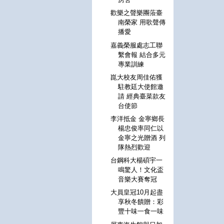
歡樂之聲樂團蒞臺
南榮家 用歌聲傳
播愛
嘉義榮服處志工聯
繫會報 結合多元
專業訓練
崑大校友周佳佑獲
駐教廷大使館邀
請 經典臺菜款友
台使節
李洋抵金 金寧鄉長
楊忠俊率同仁以
金寧之光贈酒 列
隊熱烈歡迎
台鋼科大楊碩宇一
鳴驚人！文化盃
音樂大賽奪冠
大員皇冠10月起盡
享秋冬饋贈：彩
豐十味一食一味