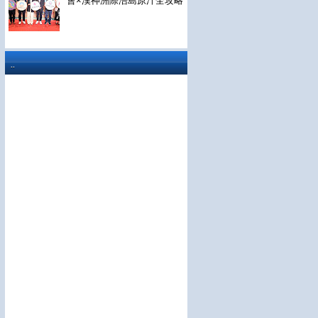
會×漢神洲際浯島原汁全攻略
..