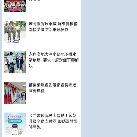
嘹亮歌聲展軍威 屏東縣後備
部接受國防部軍歌驗收
永康高地大淹水疑地下排水
溝崩壞 要求市府對症下藥解
決
苗栗榮服處謝浚豪處長布達
宣誓典禮
金門數位縣民卡啟動！智慧
升級全島支付圈 加碼回饋限
時開跑