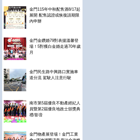
金門115年中秋配售酒8/17起
展開 配售認證或恢復請期限
內申辦
金門金鑽婚79對表揚溫馨登
場！5對獲白金婚走過70年歲
月
金門民生路中興路口實施車
道分流 駕駛人注意行駛
南市第5屆優良不動產經紀人
員暨第2屆優良地政士頒獎典
禮/影音
金門物產展登場！金門工業