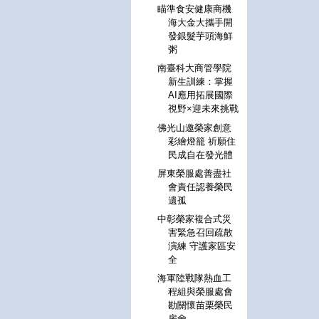
瞄準食安健康商機
海大金大攜手開
發銀髮芋頭海鮮
粥
南臺科大商管學院
新生訓練：掌握
AI應用拓展國際
視野×迎未來挑戰
佛光山邀榮家創意
彩繪燈籠 祈願住
民成自在發光體
屏東榮服處善盡社
會責任認養榮民
遺孤
中彰榮家複合式災
害緊急召回疏散
演練 守護家區安
全
海軍陸戰隊熱血工
程組與榮服處會
勘關懷苗栗榮民
房舍