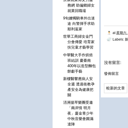
務網 助偏鄉婦女
就業回職場
9旬嬤獨騎車外出迷
途 向警揮手求助
順利返家
at
星期六, 
世華工商婦女金門
Labels:
分會傳愛 培育家
扶兒童才藝學習
中華醫大手作烘焙
班結訓 慶臺南
沒有留言:
400年以造型麵包
餅獻手藝
發佈留言
新樓醫響應病人安
全週 透過衛教孕
較新的文章
產安全為健康把
關
浯洲揚琴樂團受邀
「兩岸情 明月
夜」廈金青少年
中秋音樂會圓滿
達陣