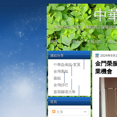
automaty do gier
中
本平台多元中立，期盼為正能量發聲
首頁
報社簡介
本報公告
線上
連結分享
2024年9
金門榮
中華鱻傳媒-首頁
台灣高鐵
業機會
臺鐵
台灣好行
嘉南藥理大學
首頁
文章