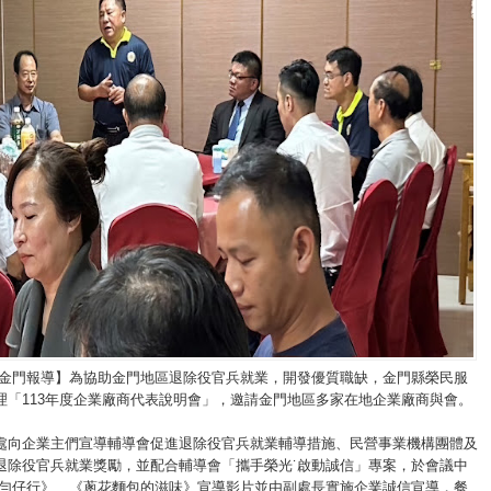
/金門報導】為協助金門地區退除役官兵就業，開發優質職缺，金門縣榮民服
理「113年度企業廠商代表說明會」，邀請金門地區多家在地企業廠商與會。
處向企業主們宣導輔導會促進退除役官兵就業輔導措施、民營事業機構團體及
退除役官兵就業獎勵，並配合輔導會「攜手榮光˙啟動誠信」專案，於會議中
勻勻仔行》、《蔥花麵包的滋味》宣導影片並由副處長實施企業誠信宣導，餐