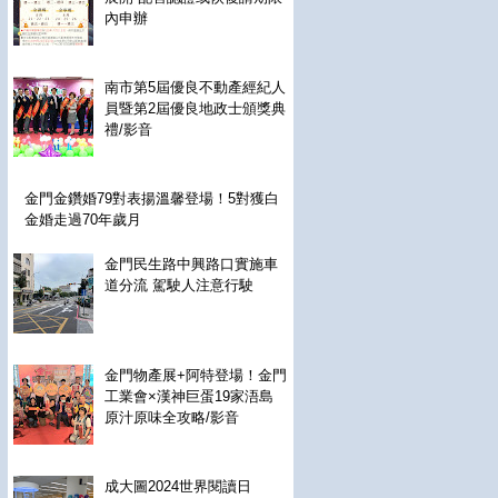
內申辦
南市第5屆優良不動產經紀人
員暨第2屆優良地政士頒獎典
禮/影音
金門金鑽婚79對表揚溫馨登場！5對獲白
金婚走過70年歲月
金門民生路中興路口實施車
道分流 駕駛人注意行駛
金門物產展+阿特登場！金門
工業會×漢神巨蛋19家浯島
原汁原味全攻略/影音
成大圖2024世界閱讀日