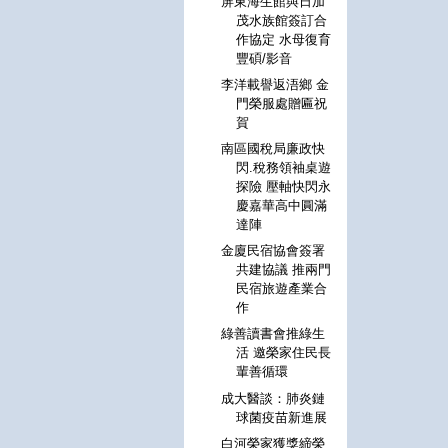
屏東海生館與日加
茂水族館簽訂合
作協定 水母復育
豐碩/影音
李洋載譽返浯鄉 金
門榮服處贈匾祝
賀
南區國稅局廉政快
閃.稅務領袖桌遊
探險 壓軸快閃永
慶嘉華高中圓滿
達陣
金廈民宿協會簽署
共建協議 推兩門
民宿旅遊產業合
作
綠善讀書會推綠生
活 邀榮家住民長
輩善循環
成大醫談：肺炎鏈
球菌疫苗新進展
白河榮家獲獎締榮