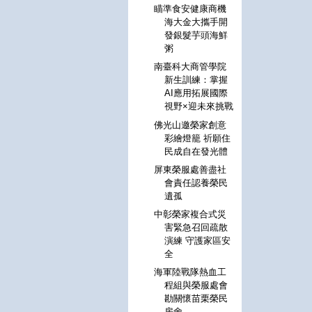
瞄準食安健康商機
海大金大攜手開
發銀髮芋頭海鮮
粥
南臺科大商管學院
新生訓練：掌握
AI應用拓展國際
視野×迎未來挑戰
佛光山邀榮家創意
彩繪燈籠 祈願住
民成自在發光體
屏東榮服處善盡社
會責任認養榮民
遺孤
中彰榮家複合式災
害緊急召回疏散
演練 守護家區安
全
海軍陸戰隊熱血工
程組與榮服處會
勘關懷苗栗榮民
房舍