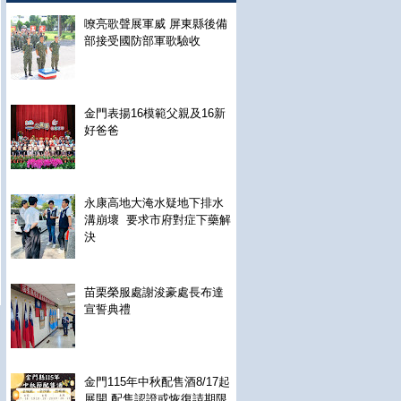
嘹亮歌聲展軍威 屏東縣後備
部接受國防部軍歌驗收
金門表揚16模範父親及16新
好爸爸
永康高地大淹水疑地下排水
溝崩壞 要求市府對症下藥解
決
苗栗榮服處謝浚豪處長布達
宣誓典禮
金門115年中秋配售酒8/17起
展開 配售認證或恢復請期限