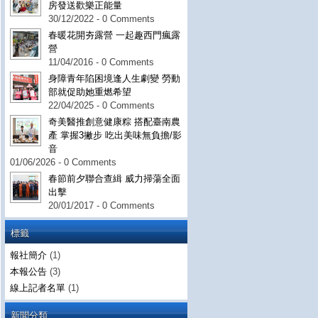
房發送歡樂正能量
30/12/2022 - 0 Comments
春暖花開夯露營 一起趣西門瘋露
營
11/04/2016 - 0 Comments
身障青年陷困境逢人生劇變 勞動
部就促助她重燃希望
22/04/2025 - 0 Comments
奇美醫推創意健康粽 搭配臺南農
產 掌握3撇步 吃出美味無負擔/影
音
01/06/2026 - 0 Comments
春節前夕聯合查緝 威力掃蕩全面
出擊
20/01/2017 - 0 Comments
標籤
報社簡介
(1)
本報公告
(3)
線上記者名單
(1)
新聞分類