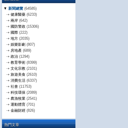
▼
新聞總覽
(64585)
⇢
健康醫藥
(6233)
⇢
兩岸
(642)
⇢
國防警政
(15306)
⇢
國際
(222)
⇢
地方
(2035)
⇢
娛樂影劇
(807)
⇢
房地產
(689)
⇢
政治
(1294)
⇢
教育學術
(8399)
⇢
文化宗教
(2101)
⇢
旅遊美食
(2610)
⇢
消費生活
(6337)
⇢
社會
(11753)
⇢
科技環保
(2089)
⇢
農漁牧業
(2541)
⇢
運動體育
(701)
⇢
金融財經
(826)
熱門文章