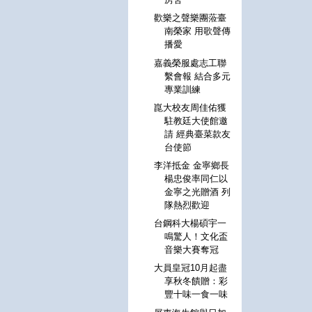
歡樂之聲樂團蒞臺
南榮家 用歌聲傳
播愛
嘉義榮服處志工聯
繫會報 結合多元
專業訓練
崑大校友周佳佑獲
駐教廷大使館邀
請 經典臺菜款友
台使節
李洋抵金 金寧鄉長
楊忠俊率同仁以
金寧之光贈酒 列
隊熱烈歡迎
台鋼科大楊碩宇一
鳴驚人！文化盃
音樂大賽奪冠
大員皇冠10月起盡
享秋冬饋贈：彩
豐十味一食一味