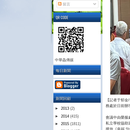
留言
QR CODE
中華鱻傳媒
每日新聞
新聞回顧
【記者于郁金
務處於日前辦
►
2013
(2)
►
2014
(415)
會議中由榮服
私立學校協助
►
2015
(1811)
撥放《幸福˙