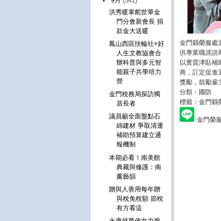
▼
9月
(541)
洪秀暖掌舵世華金
門分會新會長 捐
款金大送暖
金門縣榮服處
鳳山西區扶輪社×好
供專業職涯諮
人生文教協會合
以實質津貼補
辦科普與多元智
能親子共學培力
商，訂定促進
營
獎勵，鼓勵雇
分類：國防
金門稅務局探訪獨
標籤：金門縣
居長者
議員籲全面盤點石
金門榮
綿建材 爭取清運
補助預算建立通
報機制
本期必看！南美館
典藏與修護：南
薰藝韻
贈與人善用每年贈
與稅免稅額 節稅
有方看這
永康就業佈女力服