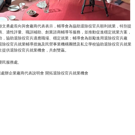
游文勇處長向與會廠商代表表示，輔導會為協助退除役官兵順利就業，特別提
商、適性評量、職訓補助、創業諮商輔導等服務，並推動促進穩定就業方案，
助，協助退除役官兵適應職場、穩定就業；輔導會為鼓勵進用退除役官兵廠
退除役官兵就業輔導措施及民營事業機構團體及私立學校協助退除役官兵就業
主提供退除役官兵就業機會，共創雙贏。
榮民服務處
,
服處辦企業廠商代表說明會 開拓退除役官兵就業機會