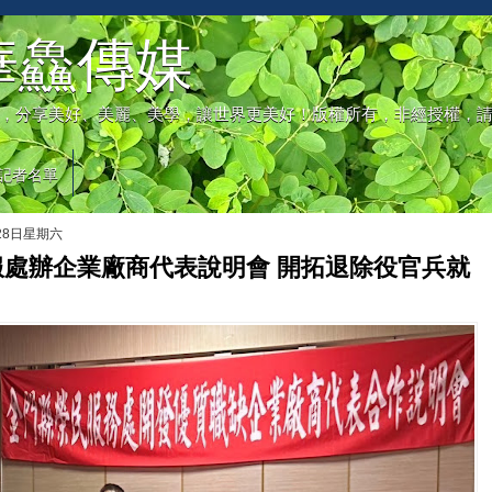
華鱻傳媒
，分享美好、美麗、美學，讓世界更美好！版權所有，非經授權，
記者名單
月28日星期六
服處辦企業廠商代表說明會 開拓退除役官兵就