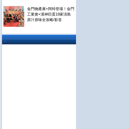
金門物產展+阿特登場！金門
工業會×漢神巨蛋19家浯島
原汁原味全攻略/影音
..