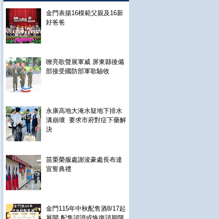
金門表揚16模範父親及16新
好爸爸
嘹亮歌聲展軍威 屏東縣後備
部接受國防部軍歌驗收
永康高地大淹水疑地下排水
溝崩壞 要求市府對症下藥解
決
苗栗榮服處謝浚豪處長布達
宣誓典禮
金門115年中秋配售酒8/17起
展開 配售認證或恢復請期限