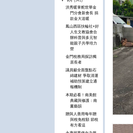
▼
9月
(541)
洪秀暖掌舵世華金
門分會新會長 捐
款金大送暖
鳳山西區扶輪社×好
人生文教協會合
辦科普與多元智
能親子共學培力
營
金門稅務局探訪獨
居長者
議員籲全面盤點石
綿建材 爭取清運
補助預算建立通
報機制
本期必看！南美館
典藏與修護：南
薰藝韻
贈與人善用每年贈
與稅免稅額 節稅
有方看這
永康就業佈女力服