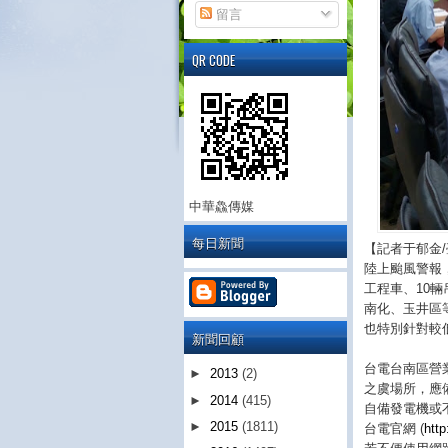
留言
QR CODE
中華鱻傳媒
每日新聞
【記者于郁金/
陸上颱風警報
工程車、10輛
南化、玉井區
也特別針對較
新聞回顧
台電台南區營
►
2013
(2)
之虞場所，應
►
2014
(415)
自備發電機或
►
2015
(1811)
台電官網 (
htt