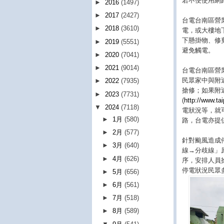
若不便使用網路
►
2016
(1497)
►
2017
(2427)
台電台南區營
►
2018
(3610)
電，或大樓地
下懸掛物、修
►
2019
(5551)
避免觸電。
►
2020
(7041)
►
2021
(9014)
台電台南區營
民眾家中與附
►
2022
(7935)
搶修；如果附
►
2023
(7731)
(
http://www.ta
▼
2024
(7118)
電狀況等，就
►
1月
(580)
路，台電亦提供1
►
2月
(577)
針對颱風造成
►
3月
(640)
線→分歧線」
►
4月
(626)
序，安排人員
停電狀況民眾
►
5月
(656)
►
6月
(561)
►
7月
(518)
►
8月
(589)