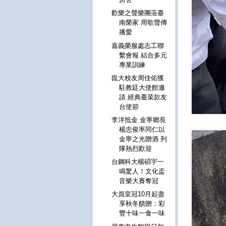
歡樂之聲樂團蒞臺
南榮家 用歌聲傳
播愛
嘉義榮服處志工聯
繫會報 結合多元
專業訓練
崑大校友周佳佑獲
駐教廷大使館邀
請 經典臺菜款友
台使節
李洋抵金 金寧鄉長
楊忠俊率同仁以
金寧之光贈酒 列
隊熱烈歡迎
台鋼科大楊碩宇一
鳴驚人！文化盃
音樂大賽奪冠
大員皇冠10月起盡
享秋冬饋贈：彩
豐十味一食一味