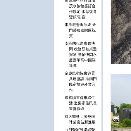
屏東海生館與日加
茂水族館簽訂合
作協定 水母復育
豐碩/影音
李洋載譽返浯鄉 金
門榮服處贈匾祝
賀
南區國稅局廉政快
閃.稅務領袖桌遊
探險 壓軸快閃永
慶嘉華高中圓滿
達陣
金廈民宿協會簽署
共建協議 推兩門
民宿旅遊產業合
作
綠善讀書會推綠生
活 邀榮家住民長
輩善循環
成大醫談：肺炎鏈
球菌疫苗新進展
白河榮家獲獎締榮