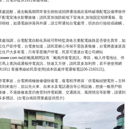
，台電亦提供1911客服專線。
業處提醒，過去颱風期間常發生樹枝或招牌遭強風吹落時破壞配電設備導致停
下配電室淹水影響搶修；請民眾加強防範地下室淹水,加強固定招牌看板、取
剪樹枝，如遇電線掉落與外露，請立即通知台電處理，切勿自行撿拾或碰觸，
業處強調，台電配電自動化系統可即時監測各主要配電線路是否發生異常，如
近住戶皆停電，台電會知道，請民眾耐心等候不需急著報修，台電將盡速派員
近住戶大多有電，只有零星幾戶停電，民眾可透過台電公司網站
ipower.com.tw
)於颱風期間設有「颱風停復電資訊」專區，輸入停電地址、停
可馬上查詢或通報停電資訊，快速又方便，請民眾多加利用，若不便使用網
911 客服專線給民眾使用(或本區處停電通報電話06-2160121)。
停電事故，台電將積極搶修儘快復電，復電程序將採「供電樞紐變電所→主幹
原則來進行，並以先火車、自來水及電話通信等公用設施，然後一般用戶順
搶修，不過搶修進度仍會受到停電範圍、交通路況、風雨情況等影響，請遇到
多多體諒。(台電台南區營業處提供照片)