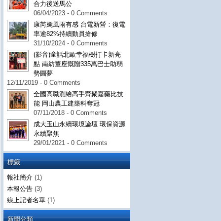
合力後送馬公
06/04/2023 - 0 Comments
康芮颱風雨有感 台電新營：復電
率逾82%持續動員搶修
31/10/2024 - 0 Comments
(影音)童話北歐幸福樹打卡新亮
點 南紡董座慨贈335萬巴士助弱
勢圓夢
12/11/2019 - 0 Comments
全國高職測繪高手齊聚嘉藥比技
能 岡山農工建築科奪冠
07/11/2018 - 0 Comments
成大玉山永續環境論壇 環保資源
永續聚焦
29/01/2021 - 0 Comments
標籤
報社簡介
(1)
本報公告
(3)
線上記者名單
(1)
新聞分類