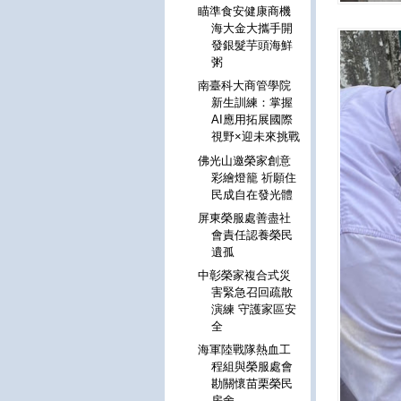
瞄準食安健康商機
海大金大攜手開
發銀髮芋頭海鮮
粥
南臺科大商管學院
新生訓練：掌握
AI應用拓展國際
視野×迎未來挑戰
佛光山邀榮家創意
彩繪燈籠 祈願住
民成自在發光體
屏東榮服處善盡社
會責任認養榮民
遺孤
中彰榮家複合式災
害緊急召回疏散
演練 守護家區安
全
海軍陸戰隊熱血工
程組與榮服處會
勘關懷苗栗榮民
房舍