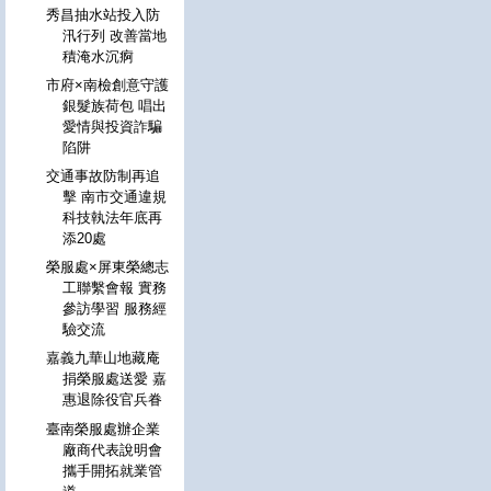
秀昌抽水站投入防
汛行列 改善當地
積淹水沉痾
市府×南檢創意守護
銀髮族荷包 唱出
愛情與投資詐騙
陷阱
交通事故防制再追
擊 南市交通違規
科技執法年底再
添20處
榮服處×屏東榮總志
工聯繫會報 實務
參訪學習 服務經
驗交流
嘉義九華山地藏庵
捐榮服處送愛 嘉
惠退除役官兵眷
臺南榮服處辦企業
廠商代表說明會
攜手開拓就業管