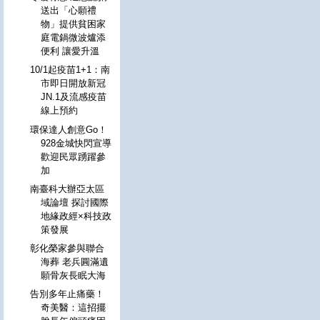
送出「心願禮
物」提供貧困家
庭電鍋微波爐添
便利 讓愛升溫
10/1起疫苗1+1：南
市即日開放新冠
JN.1及流感疫苗
線上預約
環保達人創意Go！
928金城快閃宣導
歡迎民眾踴躍參
加
南臺科大辦亞太區
域論壇 探討國際
地緣政經×科技政
策發展
彰化榮家參與聯合
海葬 老兵圓滿遺
願骨灰長眠大海
告別多年止痛藥！
奇美醫：這招擺