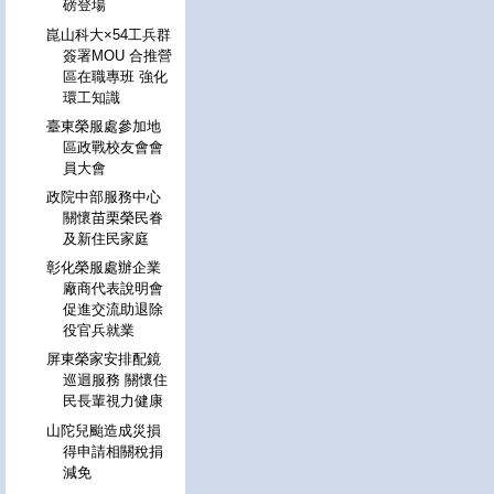
磅登場
崑山科大×54工兵群
簽署MOU 合推營
區在職專班 強化
環工知識
臺東榮服處參加地
區政戰校友會會
員大會
政院中部服務中心
關懷苗栗榮民眷
及新住民家庭
彰化榮服處辦企業
廠商代表說明會
促進交流助退除
役官兵就業
屏東榮家安排配鏡
巡迴服務 關懷住
民長輩視力健康
山陀兒颱造成災損
得申請相關稅捐
減免