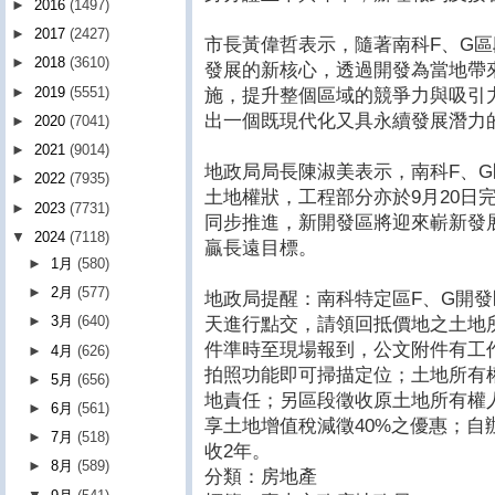
►
2016
(1497)
►
2017
(2427)
市長黃偉哲表示，隨著南科F、G
►
2018
(3610)
發展的新核心，透過開發為當地帶
►
2019
(5551)
施，提升整個區域的競爭力與吸引
出一個既現代化又具永續發展潛力
►
2020
(7041)
►
2021
(9014)
地政局局長陳淑美表示，南科F、G
►
2022
(7935)
土地權狀，工程部分亦於9月20日
►
2023
(7731)
同步推進，新開發區將迎來嶄新發
▼
2024
(7118)
贏長遠目標。
►
1月
(580)
►
2月
(577)
地政局提醒：南科特定區F、G開發
►
3月
(640)
天進行點交，請領回抵價地之土地
件準時至現場報到，公文附件有工
►
4月
(626)
拍照功能即可掃描定位；土地所有
►
5月
(656)
地責任；另區段徵收原土地所有權
►
6月
(561)
享土地增值稅減徵40%之優惠；自
►
7月
(518)
收2年。
►
8月
(589)
分類：房地產