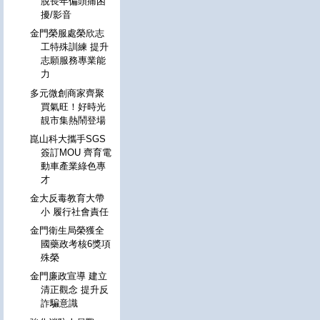
脫長年偏頭痛困
擾/影音
金門榮服處榮欣志
工特殊訓練 提升
志願服務專業能
力
多元微創商家齊聚
買氣旺！好時光
靚市集熱鬧登場
崑山科大攜手SGS
簽訂MOU 齊育電
動車產業綠色專
才
金大反毒教育大帶
小 履行社會責任
金門衛生局榮獲全
國藥政考核6獎項
殊榮
金門廉政宣導 建立
清正觀念 提升反
詐騙意識