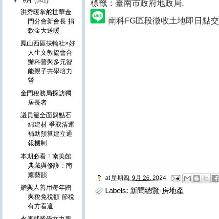
▼
9月
(541)
標籤：臺南市政府地政局
,
洪秀暖掌舵世華金
南科FG區段徵收土地即日點交
門分會新會長 捐
款金大送暖
鳳山西區扶輪社×好
人生文教協會合
辦科普與多元智
能親子共學培力
營
金門稅務局探訪獨
居長者
議員籲全面盤點石
綿建材 爭取清運
補助預算建立通
報機制
本期必看！南美館
典藏與修護：南
薰藝韻
at
星期四, 9月 26, 2024
贈與人善用每年贈
Labels:
新聞總覽-房地產
與稅免稅額 節稅
有方看這
永康就業佈女力服