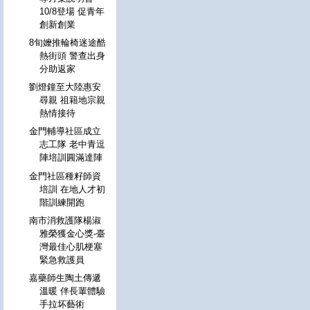
10/8登場 促青年
創新創業
8旬嬤推輪椅迷途酷
熱街頭 警查出身
分助返家
劉燈鐘至大陸惠安
尋親 祖籍地宗親
熱情接待
金門輔導社區成立
志工隊 老中青逗
陣培訓圓滿達陣
金門社區種籽師資
培訓 在地人才初
階訓練開跑
南市消救護隊楊淑
雅榮獲金心獎-臺
灣最佳心肌梗塞
緊急救護員
嘉藥師生陶土傳遞
溫暖 伴長輩體驗
手拉坏藝術