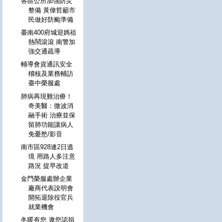
各區公所加強防災
整備 黃偉哲籲市
民做好防颱準備
臺南400府城迎媽祖
熱鬧滾滾 南警加
強交通疏導
輔導會資通訊安全
稽核及業務輔訪
臺中榮服處
肺病再現難治療！
奇美醫：微波消
融手術 治療並保
留肺功能讓病人
免憂愁/影音
南市區928連2日遶
境 用路人多注意
路況 提早改道
金門榮服處辦企業
廠商代表說明會
開拓退除役官兵
就業機會
冬暖有您 邀您認捐