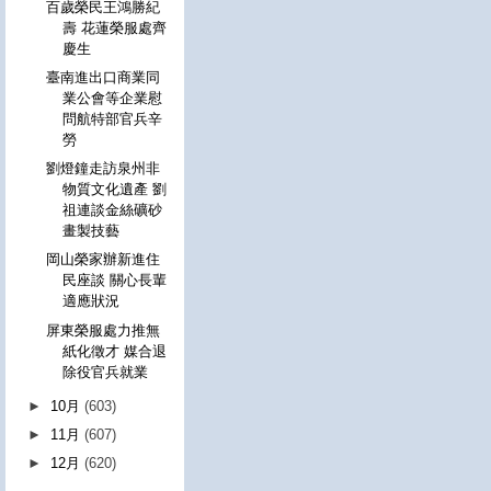
百歲榮民王鴻勝紀
壽 花蓮榮服處齊
慶生
臺南進出口商業同
業公會等企業慰
問航特部官兵辛
勞
劉燈鐘走訪泉州非
物質文化遺產 劉
祖連談金絲礦砂
畫製技藝
岡山榮家辦新進住
民座談 關心長輩
適應狀況
屏東榮服處力推無
紙化徵才 媒合退
除役官兵就業
►
10月
(603)
►
11月
(607)
►
12月
(620)