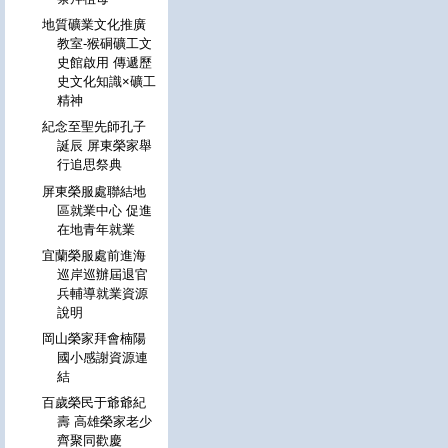
地質礦業文化推廣
教室-猴硐礦工文
史館啟用 傳遞歷
史文化知識×礦工
精神
紀念至聖先師孔子
誕辰 屏東榮家舉
行追思祭典
屏東榮服處聯結地
區就業中心 促進
在地青年就業
宜蘭榮服處前進海
巡岸巡辦屆退官
兵輔導就業資源
說明
岡山榮家拜會楠陽
國小感謝資源連
結
百歲榮民于爺爺紀
壽 高雄榮家老少
齊聚同歡慶