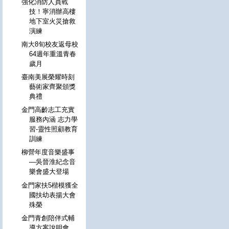
強化消防人員戰
技！寧消辦高樓
地下室火災搶救
演練
南大8旬校友返母校
64週年重溫青春
歲月
臺南美展榮耀時刻
藝術家齊聚頒獎
典禮
金門高齡志工充實
服務內涵 志力學
習-靈性照顧教育
訓練
柳營年度音樂盛事
—吳晉淮紀念音
樂會盛大登場
金門家扶5楷模獲全
國扶幼表揚大會
殊榮
金門青創陪伴式輔
導方案說明會