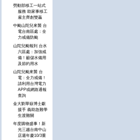
勞動部移工一站式
服務 助家事移工
雇主齊創雙贏
中颱山陀兒來襲 台
電台南區處：全
力戒備防颱
山陀兒颱報到 台水
六區處：加強戒
備！籲儲水備用
及節約用水
山陀兒颱來襲 台
電：全力戒備！
請利用台灣電力
APP或網路通報
查詢
金大劉華嶽博士獻
援手 義助急難學
生渡難關
年度購物盛事！新
光三越台南中山
店週年慶10/3重