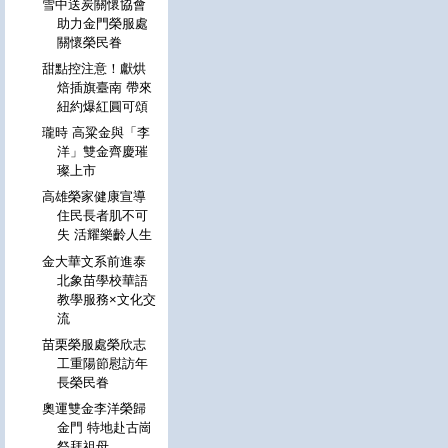
雪中送炭關懷協會
助力金門榮服處
關懷榮民眷
甜點控注意！獻烘
焙插旗臺南 帶來
紐約爆紅圓可頌
瓏時 高粱金與「李
洋」雙金齊慶璀
璨上市
高雄榮家健康宣導
住民長者肌不可
失 活耀樂齡人生
金大華文系前進泰
北象苗學校華語
教學服務×文化交
流
苗栗榮服處榮欣志
工重陽節慰訪年
長榮民眷
奧運雙金李洋榮歸
金門 特地赴古崗
祭拜祖母