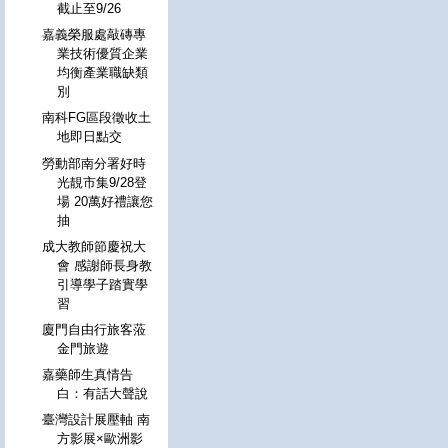
截止至9/26
嘉義榮服處敲磚專
業技術優質企業
均衡產業職缺類
別
南科FG區段徵收土
地即日點交
勞動部南分署好時
光靚市集9/28登
場 20萬好禮讓您
抽
成大教師節慶祝大
會 感謝師長身教
引導學子踏實學
習
廈門自由行旅客蒞
金門旅遊
嘉藥師生真情告
白：有話大聲說
臺灣設計展壓軸 南
方影展×歐洲影