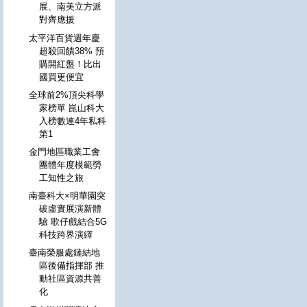
展、南美立方派
對齊應援
太平洋百貨週年慶
超殺回饋38% 預
購開紅盤！比出
國買更便宜
全球前2%頂尖科學
家榜單 崑山科大
入榜數連4年私科
第1
金門地區職業工會
團體年度模範勞
工知性之旅
南臺科大×明華園突
破虛實展演新體
驗 歌仔戲結合5G
科技跨界演繹
臺南榮服處鏈結地
區後備指揮部 推
動社區資源共善
化