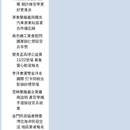
耀 期許推安寧更
好更進步
屏東榮服處與國光
汽車屏東站簽署
合作備忘錄
南市總工業會慰問
國軍歸仁營區官
兵辛勞
贊美盃高球公益賽
11/22登場 募集
愛心歡迎報名
李洋奧運雙金洋名
國際 打卡同框合
影抽好禮登場
雲林榮服處企業廠
商說明 產官學攜
手退除役官兵就
業
金門民宿協會辦臺
灣北海岸民宿交
流 地區業者報名