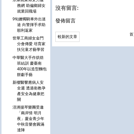
務網 助偏鄉婦女
沒有留言:
就業回職場
9旬嬤獨騎車外出迷
發佈留言
途 向警揮手求助
順利返家
首
較新的文章
世華工商婦女金門
分會傳愛 培育家
扶兒童才藝學習
中華醫大手作烘焙
班結訓 慶臺南
400年以造型麵包
餅獻手藝
新樓醫響應病人安
全週 透過衛教孕
產安全為健康把
關
浯洲揚琴樂團受邀
「兩岸情 明月
夜」廈金青少年
中秋音樂會圓滿
達陣