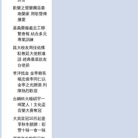
歡樂之聲樂團蒞臺
南榮家 用歌聲傳
播愛
嘉義榮服處志工聯
繫會報 結合多元
專業訓練
崑大校友周佳佑獲
駐教廷大使館邀
請 經典臺菜款友
台使節
李洋抵金 金寧鄉長
楊忠俊率同仁以
金寧之光贈酒 列
隊熱烈歡迎
台鋼科大楊碩宇一
鳴驚人！文化盃
音樂大賽奪冠
大員皇冠10月起盡
享秋冬饋贈：彩
豐十味一食一味