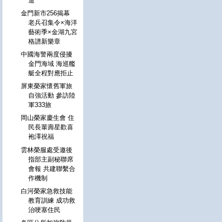
道
金門新市256揭幕
老兵召集令×海洋
藝術季×金湖九宮
格譜新樂章
中國海警兩度侵擾
金門海域 海巡艦
艇全程對應拒止
屏東榮家懷舊軍旅
自強活動 參訪陸
軍333旅
岡山榮家慶生會 住
民長輩壽星歡喜
袍澤祝福
雲林榮服處受邀後
指部主副秘聯席
會報 共建聯繫合
作機制
白河榮家急救技能
教育訓練 成功救
治哽塞住民