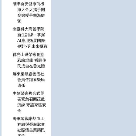
瞄準食安健康商機
海大金大攜手開
發銀髮芋頭海鮮
粥
南臺科大商管學院
新生訓練：掌握
AI應用拓展國際
視野×迎未來挑戰
佛光山邀榮家創意
彩繪燈籠 祈願住
民成自在發光體
屏東榮服處善盡社
會責任認養榮民
遺孤
中彰榮家複合式災
害緊急召回疏散
演練 守護家區安
全
海軍陸戰隊熱血工
程組與榮服處會
勘關懷苗栗榮民
房舍