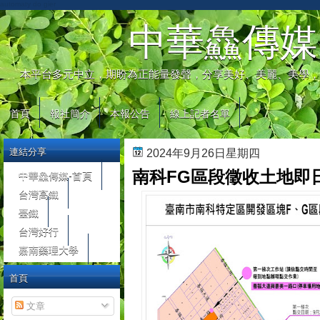
automaty do gier
中華鱻傳媒
本平台多元中立，期盼為正能量發聲，分享美好、美麗、美學，
首頁
報社簡介
本報公告
線上記者名單
連結分享
2024年9月26日星期四
南科FG區段徵收土地即
中華鱻傳媒-首頁
台灣高鐵
臺鐵
台灣好行
嘉南藥理大學
首頁
文章