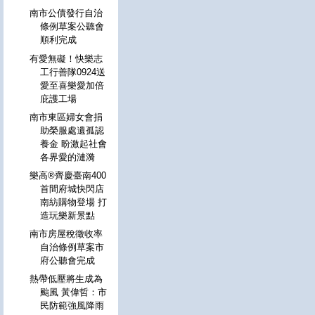
南市公債發行自治
條例草案公聽會
順利完成
有愛無礙！快樂志
工行善隊0924送
愛至喜樂愛加倍
庇護工場
南市東區婦女會捐
助榮服處遺孤認
養金 盼激起社會
各界愛的漣漪
樂高®齊慶臺南400
首間府城快閃店
南紡購物登場 打
造玩樂新景點
南市房屋稅徵收率
自治條例草案市
府公聽會完成
熱帶低壓將生成為
颱風 黃偉哲：市
民防範強風降雨