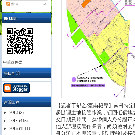
留言
QR CODE
中華鱻傳媒
每日新聞
新聞回顧
【記者于郁金/臺南報導】南科特定
起辦理土地接管作業，領回抵價地
►
2013
(2)
交日期及時間，攜帶個人身分證正
►
2014
(415)
他人辦理接管作業者，尚須檢附委
►
2015
(1811)
身分證正本與印章，辦理報到及接