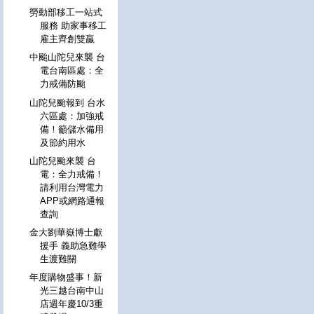
勞動部移工一站式
服務 助家事移工
雇主齊創雙贏
中颱山陀兒來襲 台
電台南區處：全
力戒備防颱
山陀兒颱報到 台水
六區處：加強戒
備！籲儲水備用
及節約用水
山陀兒颱來襲 台
電：全力戒備！
請利用台灣電力
APP或網路通報
查詢
金大劉華嶽博士獻
援手 義助急難學
生渡難關
年度購物盛事！新
光三越台南中山
店週年慶10/3重