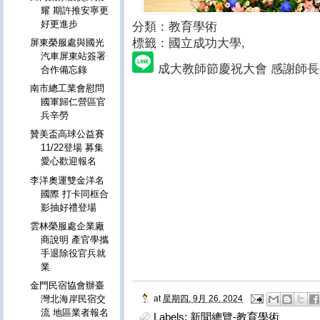
耀 期許推安寧更
好更進步
分類：教育學術
標籤：國立成功大學
,
屏東榮服處與國光
汽車屏東站簽署
成大教師節慶祝大會 感謝師
合作備忘錄
南市總工業會慰問
國軍歸仁營區官
兵辛勞
贊美盃高球公益賽
11/22登場 募集
愛心歡迎報名
李洋奧運雙金洋名
國際 打卡同框合
影抽好禮登場
雲林榮服處企業廠
商說明 產官學攜
手退除役官兵就
業
金門民宿協會辦臺
at
星期四, 9月 26, 2024
灣北海岸民宿交
流 地區業者報名
Labels:
新聞總覽-教育學術