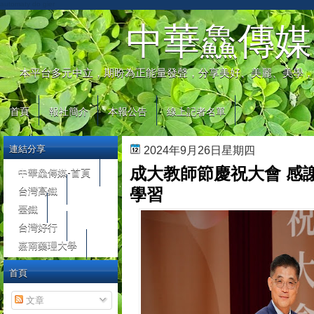
automaty do gier
中華鱻傳媒
本平台多元中立，期盼為正能量發聲，分享美好、美麗、美學，
首頁
報社簡介
本報公告
線上記者名單
連結分享
2024年9月26日星期四
成大教師節慶祝大會 感
中華鱻傳媒-首頁
台灣高鐵
學習
臺鐵
台灣好行
嘉南藥理大學
首頁
文章