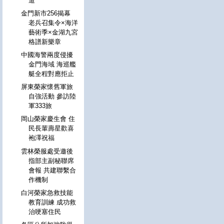
道
金門新市256揭幕
老兵召集令×海洋
藝術季×金湖九宮
格譜新樂章
中國海警兩度侵擾
金門海域 海巡艦
艇全程對應拒止
屏東榮家懷舊軍旅
自強活動 參訪陸
軍333旅
岡山榮家慶生會 住
民長輩壽星歡喜
袍澤祝福
雲林榮服處受邀後
指部主副秘聯席
會報 共建聯繫合
作機制
白河榮家急救技能
教育訓練 成功救
治哽塞住民