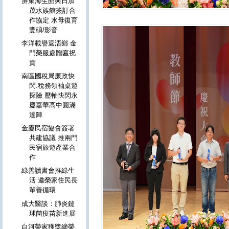
屏東海生館與日加
茂水族館簽訂合
作協定 水母復育
豐碩/影音
李洋載譽返浯鄉 金
門榮服處贈匾祝
賀
南區國稅局廉政快
閃.稅務領袖桌遊
探險 壓軸快閃永
慶嘉華高中圓滿
達陣
金廈民宿協會簽署
共建協議 推兩門
民宿旅遊產業合
作
綠善讀書會推綠生
活 邀榮家住民長
輩善循環
成大醫談：肺炎鏈
球菌疫苗新進展
白河榮家獲獎締榮