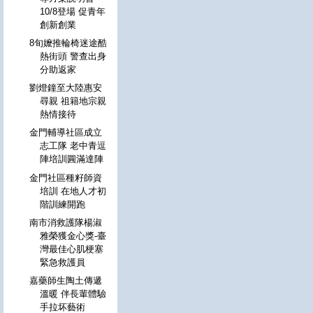
10/8登場 促青年
創新創業
8旬嬤推輪椅迷途酷
熱街頭 警查出身
分助返家
劉燈鐘至大陸惠安
尋親 祖籍地宗親
熱情接待
金門輔導社區成立
志工隊 老中青逗
陣培訓圓滿達陣
金門社區種籽師資
培訓 在地人才初
階訓練開跑
南市消救護隊楊淑
雅榮獲金心獎-臺
灣最佳心肌梗塞
緊急救護員
嘉藥師生陶土傳遞
溫暖 伴長輩體驗
手拉坏藝術