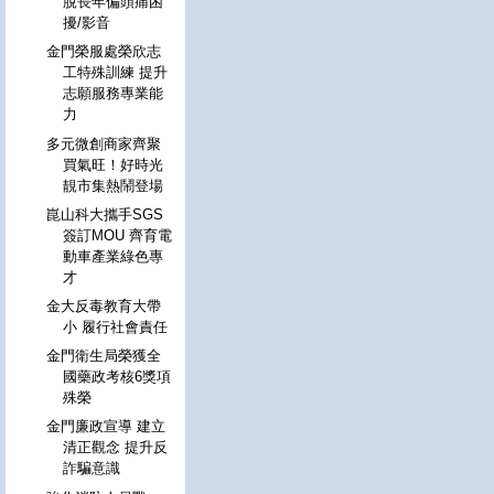
脫長年偏頭痛困
擾/影音
金門榮服處榮欣志
工特殊訓練 提升
志願服務專業能
力
多元微創商家齊聚
買氣旺！好時光
靚市集熱鬧登場
崑山科大攜手SGS
簽訂MOU 齊育電
動車產業綠色專
才
金大反毒教育大帶
小 履行社會責任
金門衛生局榮獲全
國藥政考核6獎項
殊榮
金門廉政宣導 建立
清正觀念 提升反
詐騙意識