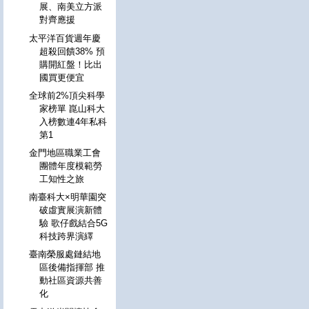
展、南美立方派
對齊應援
太平洋百貨週年慶
超殺回饋38% 預
購開紅盤！比出
國買更便宜
全球前2%頂尖科學
家榜單 崑山科大
入榜數連4年私科
第1
金門地區職業工會
團體年度模範勞
工知性之旅
南臺科大×明華園突
破虛實展演新體
驗 歌仔戲結合5G
科技跨界演繹
臺南榮服處鏈結地
區後備指揮部 推
動社區資源共善
化