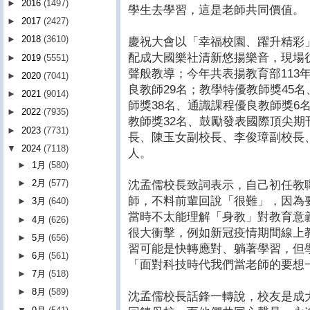
►
2016
(1497)
學生去學習，這是老師共同價值。
►
2017
(2427)
►
2018
(3610)
慶祝大會以「幸福校園、躍升精彩
配成大國樂社清新悠揚樂音，現場
►
2019
(5551)
聲般教導；今年共表揚教育部113
►
2020
(7041)
良教師29名；教學特優教師獎45
►
2021
(9014)
師獎38名、通識課程優良教師獎6
►
2022
(7935)
教師獎32名、鼓勵發表國際頂尖期
►
2023
(7731)
長、陳玉女副校長、李俊璋副校長
▼
2024
(7118)
人。
►
1月
(580)
►
2月
(577)
沈孟儒校長致詞表示，自己初任教
師，不料前輩回說「很難」，因為
►
3月
(640)
當時不太能理解「身教」對教育意
►
4月
(626)
很大衝擊，例如新冠疫情期間線上
►
5月
(656)
習可能是快轉應對、躺著學習，但
►
6月
(561)
「面對科技時代我們當老師的要想
►
7月
(518)
►
8月
(589)
沈孟儒校長話鋒一轉說，校友是成