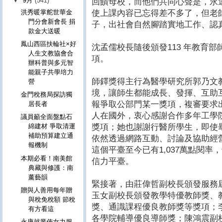
▼
9月
(541)
回饋母校，而他們共同心聲是，永
使上課內容已忘得差不多了，但老
洪秀暖掌舵世華金
門分會新會長 捐
子，出社會自然腳踏實地工作、認
款金大送暖
鳳山西區扶輪社×好
沈孟儒校長隨後頒發113 年教育
人生文教協會合
項。
辦科普與多元智
能親子共學培力
師鐸獎得主行為醫學研究所郭乃文
營
境，讓師生都能成長、發揮、互助
金門稅務局探訪獨
報爭取公部門某一獎項，複審要求
居長者
人在國外，衷心感謝合作多年工學
議員籲全面盤點石
獎項；她也謝謝行醫所學生，即使
綿建材 爭取清運
補助預算建立通
依然透過網路互動、討論及協助經
報機制
這個平臺至今已有1,037萬點閱
本期必看！南美館
信力平臺。
典藏與修護：南
薰藝韻
緊接著，由莊偉哲副校長頒發服務屆
贈與人善用每年贈
玉女副校長頒發教學特優教師獎、
與稅免稅額 節稅
獎、通識課程優良教師獎等獎項；
有方看這
各學院輔導優良導師獎；陳鴻震副
永康就業佈女力服