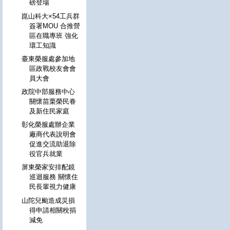
磅登場
崑山科大×54工兵群
簽署MOU 合推營
區在職專班 強化
環工知識
臺東榮服處參加地
區政戰校友會會
員大會
政院中部服務中心
關懷苗栗榮民眷
及新住民家庭
彰化榮服處辦企業
廠商代表說明會
促進交流助退除
役官兵就業
屏東榮家安排配鏡
巡迴服務 關懷住
民長輩視力健康
山陀兒颱造成災損
得申請相關稅捐
減免