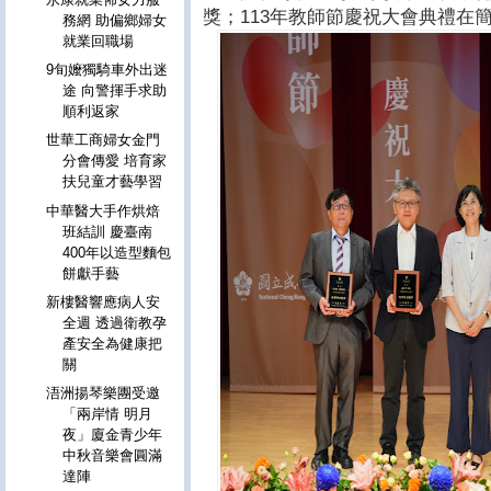
獎；113年教師節慶祝大會典禮在
務網 助偏鄉婦女
就業回職場
9旬嬤獨騎車外出迷
途 向警揮手求助
順利返家
世華工商婦女金門
分會傳愛 培育家
扶兒童才藝學習
中華醫大手作烘焙
班結訓 慶臺南
400年以造型麵包
餅獻手藝
新樓醫響應病人安
全週 透過衛教孕
產安全為健康把
關
浯洲揚琴樂團受邀
「兩岸情 明月
夜」廈金青少年
中秋音樂會圓滿
達陣