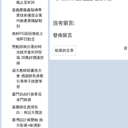
截止至9/26
嘉義榮服處敲磚專
業技術優質企業
均衡產業職缺類
沒有留言:
別
南科FG區段徵收土
發佈留言
地即日點交
勞動部南分署好時
首
較新的文章
光靚市集9/28登
場 20萬好禮讓您
抽
成大教師節慶祝大
會 感謝師長身教
引導學子踏實學
習
廈門自由行旅客蒞
金門旅遊
嘉藥師生真情告
白：有話大聲說
臺灣設計展壓軸 南
方影展×歐洲影