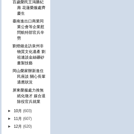
百歲榮民王鴻勝紀
壽 花蓮榮服處齊
慶生
臺南進出口商業同
業公會等企業慰
問航特部官兵辛
勞
劉燈鐘走訪泉州非
物質文化遺產 劉
祖連談金絲礦砂
畫製技藝
岡山榮家辦新進住
民座談 關心長輩
適應狀況
屏東榮服處力推無
紙化徵才 媒合退
除役官兵就業
►
10月
(603)
►
11月
(607)
►
12月
(620)