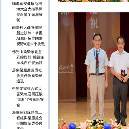
瞄準食安健康商機
海大金大攜手開
發銀髮芋頭海鮮
粥
南臺科大商管學院
新生訓練：掌握
AI應用拓展國際
視野×迎未來挑戰
佛光山邀榮家創意
彩繪燈籠 祈願住
民成自在發光體
屏東榮服處善盡社
會責任認養榮民
遺孤
中彰榮家複合式災
害緊急召回疏散
演練 守護家區安
全
海軍陸戰隊熱血工
程組與榮服處會
勘關懷苗栗榮民
房舍