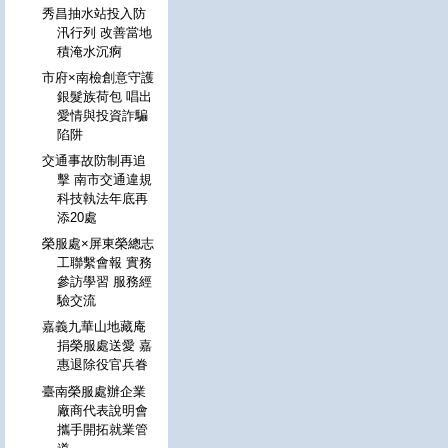
秀昌抽水站投入防
汛行列 改善當地
積淹水沉痾
市府×南檢創意守護
銀髮族荷包 唱出
愛情與投資詐騙
陷阱
交通事故防制再追
擊 南市交通違規
科技執法年底再
添20處
榮服處×屏東榮總志
工聯繫會報 實務
參訪學習 服務經
驗交流
嘉義九華山地藏庵
捐榮服處送愛 嘉
惠退除役官兵眷
臺南榮服處辦企業
廠商代表說明會
攜手開拓就業管