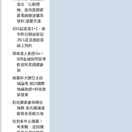
送出「心願禮
物」提供貧困家
庭電鍋微波爐添
便利 讓愛升溫
10/1起疫苗1+1：南
市即日開放新冠
JN.1及流感疫苗
線上預約
環保達人創意Go！
928金城快閃宣導
歡迎民眾踴躍參
加
南臺科大辦亞太區
域論壇 探討國際
地緣政經×科技政
策發展
彰化榮家參與聯合
海葬 老兵圓滿遺
願骨灰長眠大海
告別多年止痛藥！
奇美醫：這招擺