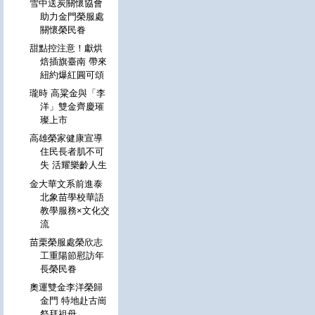
雪中送炭關懷協會
助力金門榮服處
關懷榮民眷
甜點控注意！獻烘
焙插旗臺南 帶來
紐約爆紅圓可頌
瓏時 高粱金與「李
洋」雙金齊慶璀
璨上市
高雄榮家健康宣導
住民長者肌不可
失 活耀樂齡人生
金大華文系前進泰
北象苗學校華語
教學服務×文化交
流
苗栗榮服處榮欣志
工重陽節慰訪年
長榮民眷
奧運雙金李洋榮歸
金門 特地赴古崗
祭拜祖母