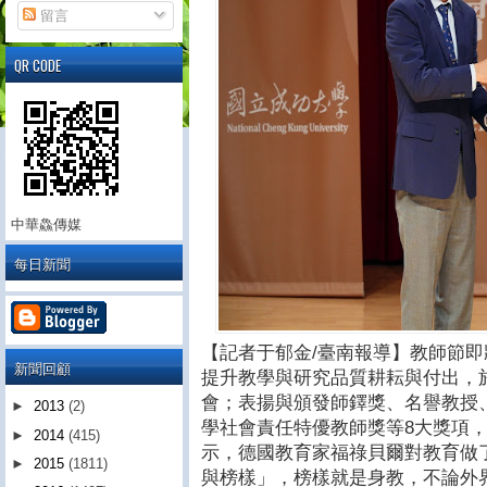
留言
QR CODE
中華鱻傳媒
每日新聞
【記者于郁金/臺南報導】教師節
新聞回顧
提升教學與研究品質耕耘與付出，於
會；表揚與頒發師鐸獎、名譽教授
►
2013
(2)
學社會責任特優教師獎等8大獎項，
►
2014
(415)
示，德國教育家福祿貝爾對教育做
►
2015
(1811)
與榜樣」，榜樣就是身教，不論外