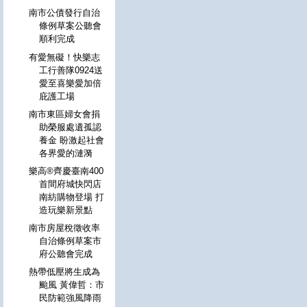
南市公債發行自治
條例草案公聽會
順利完成
有愛無礙！快樂志
工行善隊0924送
愛至喜樂愛加倍
庇護工場
南市東區婦女會捐
助榮服處遺孤認
養金 盼激起社會
各界愛的漣漪
樂高®齊慶臺南400
首間府城快閃店
南紡購物登場 打
造玩樂新景點
南市房屋稅徵收率
自治條例草案市
府公聽會完成
熱帶低壓將生成為
颱風 黃偉哲：市
民防範強風降雨