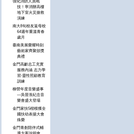
強化消防人員戰
技！寧消辦高樓
地下室火災搶救
演練
南大8旬校友返母校
64週年重溫青春
歲月
臺南美展榮耀時刻
藝術家齊聚頒獎
典禮
金門高齡志工充實
服務內涵 志力學
習-靈性照顧教育
訓練
柳營年度音樂盛事
—吳晉淮紀念音
樂會盛大登場
金門家扶5楷模獲全
國扶幼表揚大會
殊榮
金門青創陪伴式輔
導方案說明會