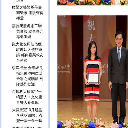
歡樂之聲樂團蒞臺
南榮家 用歌聲傳
播愛
嘉義榮服處志工聯
繫會報 結合多元
專業訓練
崑大校友周佳佑獲
駐教廷大使館邀
請 經典臺菜款友
台使節
李洋抵金 金寧鄉長
楊忠俊率同仁以
金寧之光贈酒 列
隊熱烈歡迎
台鋼科大楊碩宇一
鳴驚人！文化盃
音樂大賽奪冠
大員皇冠10月起盡
享秋冬饋贈：彩
豐十味一食一味