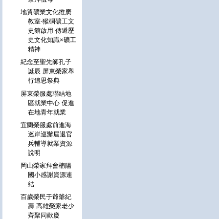
地質礦業文化推廣
教室-猴硐礦工文
史館啟用 傳遞歷
史文化知識×礦工
精神
紀念至聖先師孔子
誕辰 屏東榮家舉
行追思祭典
屏東榮服處聯結地
區就業中心 促進
在地青年就業
宜蘭榮服處前進海
巡岸巡辦屆退官
兵輔導就業資源
說明
岡山榮家拜會楠陽
國小感謝資源連
結
百歲榮民于爺爺紀
壽 高雄榮家老少
齊聚同歡慶