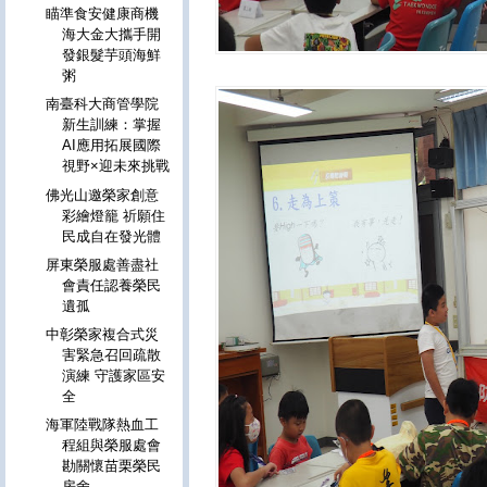
瞄準食安健康商機
海大金大攜手開
發銀髮芋頭海鮮
粥
南臺科大商管學院
新生訓練：掌握
AI應用拓展國際
視野×迎未來挑戰
佛光山邀榮家創意
彩繪燈籠 祈願住
民成自在發光體
屏東榮服處善盡社
會責任認養榮民
遺孤
中彰榮家複合式災
害緊急召回疏散
演練 守護家區安
全
海軍陸戰隊熱血工
程組與榮服處會
勘關懷苗栗榮民
房舍