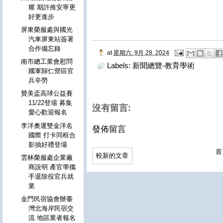
耀 期許推安寧更
好更進步
屏東榮服處與國光
汽車屏東站簽署
合作備忘錄
at
星期六, 9月 28, 2024
南市總工業會慰問
Labels:
新聞總覽-教育學術
國軍歸仁營區官
兵辛勞
贊美盃高球公益賽
11/22登場 募集
沒有留言:
愛心歡迎報名
李洋奧運雙金洋名
發佈留言
國際 打卡同框合
影抽好禮登場
首
較新的文章
雲林榮服處企業廠
商說明 產官學攜
手退除役官兵就
業
金門民宿協會辦臺
灣北海岸民宿交
流 地區業者報名