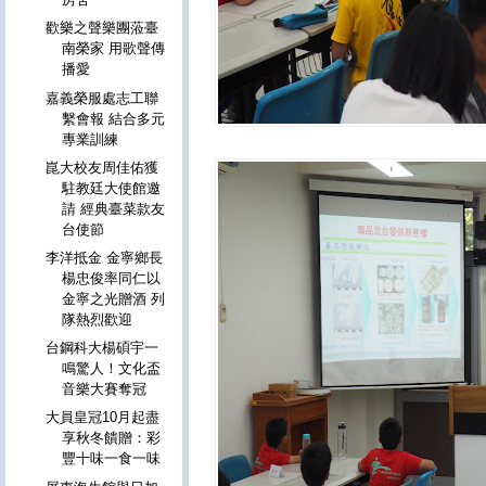
歡樂之聲樂團蒞臺
南榮家 用歌聲傳
播愛
嘉義榮服處志工聯
繫會報 結合多元
專業訓練
崑大校友周佳佑獲
駐教廷大使館邀
請 經典臺菜款友
台使節
李洋抵金 金寧鄉長
楊忠俊率同仁以
金寧之光贈酒 列
隊熱烈歡迎
台鋼科大楊碩宇一
鳴驚人！文化盃
音樂大賽奪冠
大員皇冠10月起盡
享秋冬饋贈：彩
豐十味一食一味