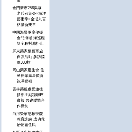
道
金門新市256揭幕
老兵召集令×海洋
藝術季×金湖九宮
格譜新樂章
中國海警兩度侵擾
金門海域 海巡艦
艇全程對應拒止
屏東榮家懷舊軍旅
自強活動 參訪陸
軍333旅
岡山榮家慶生會 住
民長輩壽星歡喜
袍澤祝福
雲林榮服處受邀後
指部主副秘聯席
會報 共建聯繫合
作機制
白河榮家急救技能
教育訓練 成功救
治哽塞住民