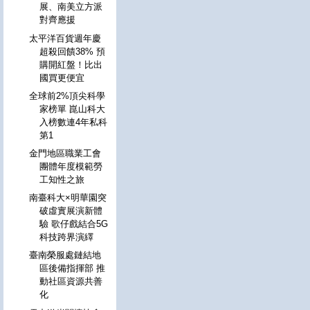
展、南美立方派
對齊應援
太平洋百貨週年慶
超殺回饋38% 預
購開紅盤！比出
國買更便宜
全球前2%頂尖科學
家榜單 崑山科大
入榜數連4年私科
第1
金門地區職業工會
團體年度模範勞
工知性之旅
南臺科大×明華園突
破虛實展演新體
驗 歌仔戲結合5G
科技跨界演繹
臺南榮服處鏈結地
區後備指揮部 推
動社區資源共善
化