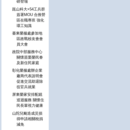
磅登場
崑山科大×54工兵群
簽署MOU 合推營
區在職專班 強化
環工知識
臺東榮服處參加地
區政戰校友會會
員大會
政院中部服務中心
關懷苗栗榮民眷
及新住民家庭
彰化榮服處辦企業
廠商代表說明會
促進交流助退除
役官兵就業
屏東榮家安排配鏡
巡迴服務 關懷住
民長輩視力健康
山陀兒颱造成災損
得申請相關稅捐
減免