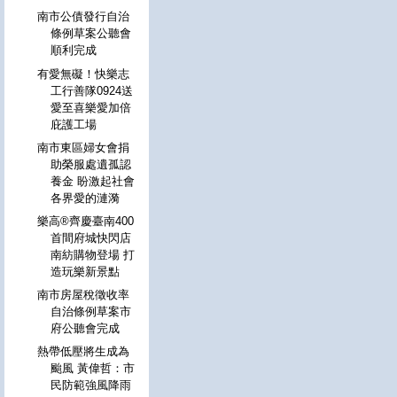
南市公債發行自治
條例草案公聽會
順利完成
有愛無礙！快樂志
工行善隊0924送
愛至喜樂愛加倍
庇護工場
南市東區婦女會捐
助榮服處遺孤認
養金 盼激起社會
各界愛的漣漪
樂高®齊慶臺南400
首間府城快閃店
南紡購物登場 打
造玩樂新景點
南市房屋稅徵收率
自治條例草案市
府公聽會完成
熱帶低壓將生成為
颱風 黃偉哲：市
民防範強風降雨