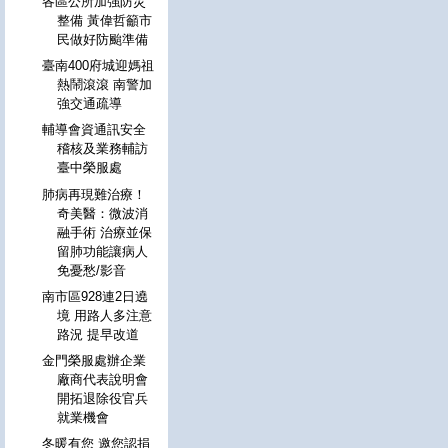
各區公所加強防災
整備 黃偉哲籲市
民做好防颱準備
臺南400府城迎媽祖
熱鬧滾滾 南警加
強交通疏導
輔導會資通訊安全
稽核及業務輔訪
臺中榮服處
肺病再現難治療！
奇美醫：微波消
融手術 治療並保
留肺功能讓病人
免憂愁/影音
南市區928連2日遶
境 用路人多注意
路況 提早改道
金門榮服處辦企業
廠商代表說明會
開拓退除役官兵
就業機會
冬暖有您 邀您認捐