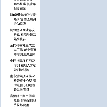
10/8登場 促青年
創新創業
8旬嬤推輪椅迷途酷
熱街頭 警查出身
分助返家
劉燈鐘至大陸惠安
尋親 祖籍地宗親
熱情接待
金門輔導社區成立
志工隊 老中青逗
陣培訓圓滿達陣
金門社區種籽師資
培訓 在地人才初
階訓練開跑
南市消救護隊楊淑
雅榮獲金心獎-臺
灣最佳心肌梗塞
緊急救護員
嘉藥師生陶土傳遞
溫暖 伴長輩體驗
手拉坏藝術