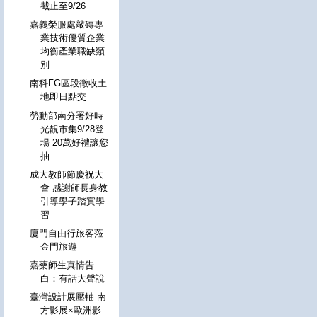
截止至9/26
嘉義榮服處敲磚專
業技術優質企業
均衡產業職缺類
別
南科FG區段徵收土
地即日點交
勞動部南分署好時
光靚市集9/28登
場 20萬好禮讓您
抽
成大教師節慶祝大
會 感謝師長身教
引導學子踏實學
習
廈門自由行旅客蒞
金門旅遊
嘉藥師生真情告
白：有話大聲說
臺灣設計展壓軸 南
方影展×歐洲影