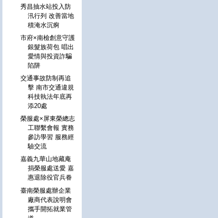
秀昌抽水站投入防
汛行列 改善當地
積淹水沉痾
市府×南檢創意守護
銀髮族荷包 唱出
愛情與投資詐騙
陷阱
交通事故防制再追
擊 南市交通違規
科技執法年底再
添20處
榮服處×屏東榮總志
工聯繫會報 實務
參訪學習 服務經
驗交流
嘉義九華山地藏庵
捐榮服處送愛 嘉
惠退除役官兵眷
臺南榮服處辦企業
廠商代表說明會
攜手開拓就業管