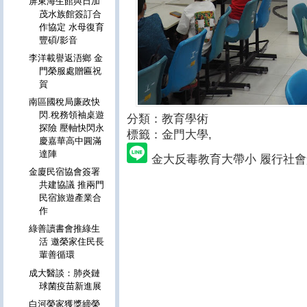
屏東海生館與日加
茂水族館簽訂合
作協定 水母復育
豐碩/影音
李洋載譽返浯鄉 金
門榮服處贈匾祝
賀
南區國稅局廉政快
閃.稅務領袖桌遊
分類：教育學術
探險 壓軸快閃永
標籤：金門大學
,
慶嘉華高中圓滿
達陣
金大反毒教育大帶小 履行社
金廈民宿協會簽署
共建協議 推兩門
民宿旅遊產業合
作
綠善讀書會推綠生
活 邀榮家住民長
輩善循環
成大醫談：肺炎鏈
球菌疫苗新進展
白河榮家獲獎締榮