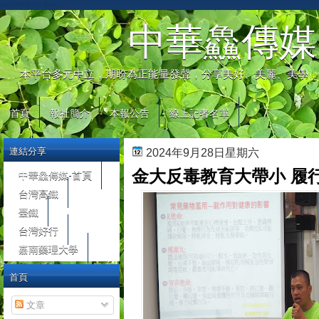
automaty do gier
中華鱻傳媒
本平台多元中立，期盼為正能量發聲，分享美好、美麗、美學，
首頁
報社簡介
本報公告
線上記者名單
連結分享
2024年9月28日星期六
金大反毒教育大帶小 履
中華鱻傳媒-首頁
台灣高鐵
臺鐵
台灣好行
嘉南藥理大學
首頁
文章