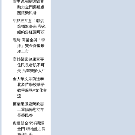
雪中送炭關懷協會
助力金門榮服處
關懷榮民眷
甜點控注意！獻烘
焙插旗臺南 帶來
紐約爆紅圓可頌
瓏時 高粱金與「李
洋」雙金齊慶璀
璨上市
高雄榮家健康宣導
住民長者肌不可
失 活耀樂齡人生
金大華文系前進泰
北象苗學校華語
教學服務×文化交
流
苗栗榮服處榮欣志
工重陽節慰訪年
長榮民眷
奧運雙金李洋榮歸
金門 特地赴古崗
祭拜祖母