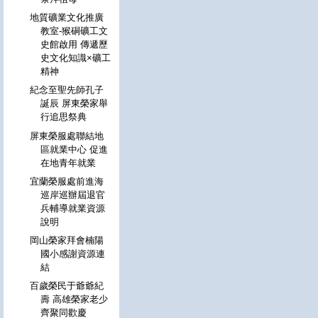
地質礦業文化推廣
教室-猴硐礦工文
史館啟用 傳遞歷
史文化知識×礦工
精神
紀念至聖先師孔子
誕辰 屏東榮家舉
行追思祭典
屏東榮服處聯結地
區就業中心 促進
在地青年就業
宜蘭榮服處前進海
巡岸巡辦屆退官
兵輔導就業資源
說明
岡山榮家拜會楠陽
國小感謝資源連
結
百歲榮民于爺爺紀
壽 高雄榮家老少
齊聚同歡慶