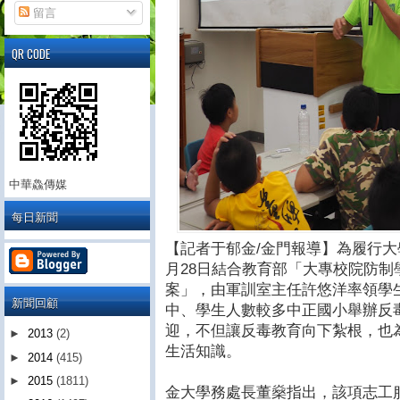
留言
QR CODE
中華鱻傳媒
每日新聞
【記者于郁金/金門報導】為履行大學
月28日結合教育部「大專校院防
案」，由軍訓室主任許悠洋率領學
新聞回顧
中、學生人數較多中正國小舉辦反
迎，不但讓反毒教育向下紮根，也
►
2013
(2)
生活知識。
►
2014
(415)
►
2015
(1811)
金大學務處長董燊指出，該項志工