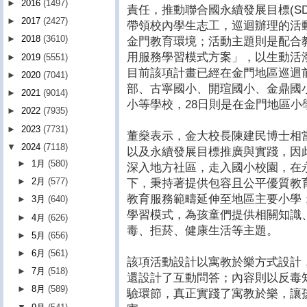
►
2016
(1497)
責任，推動聯合國永續發展目標(S
►
2017
(2427)
帶領校內學生志工，巡迴辦理的活
►
2018
(3610)
金門教育環境；活動主題則是配合
用服務學習模式方案」，以生動活
►
2019
(5551)
目前該項計畫已經在金門地區巡迴
►
2020
(7041)
部、古寧國小、開瑄國小、金鼎國
►
2021
(9014)
小等學校，28日則是在金門地區
►
2022
(7935)
►
2023
(7731)
董燊表示，金大校長陳建民博士相
▼
2024
(7118)
以及永續發展目標推廣與實踐，因
►
1月
(580)
深入地方社區，走入國小校園，在永
►
2月
(577)
下，秉持著提供包容且公平優質教
教育服務範疇延伸至地區主要小學
►
3月
(640)
學習模式，為孩童們提供相關知識
►
4月
(626)
毒、拒菸、健康生活等主題。
►
5月
(656)
►
6月
(561)
該項活動設計以寓教於樂方式設計
►
7月
(518)
還設計了互動問答；內容則以反毒
►
8月
(589)
驗環節，真正實踐了寓教於樂，讓