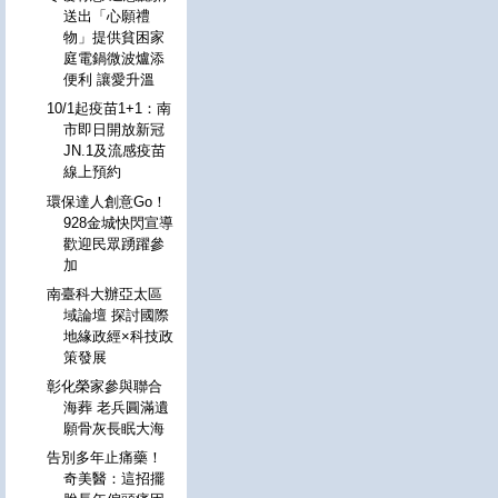
送出「心願禮
物」提供貧困家
庭電鍋微波爐添
便利 讓愛升溫
10/1起疫苗1+1：南
市即日開放新冠
JN.1及流感疫苗
線上預約
環保達人創意Go！
928金城快閃宣導
歡迎民眾踴躍參
加
南臺科大辦亞太區
域論壇 探討國際
地緣政經×科技政
策發展
彰化榮家參與聯合
海葬 老兵圓滿遺
願骨灰長眠大海
告別多年止痛藥！
奇美醫：這招擺