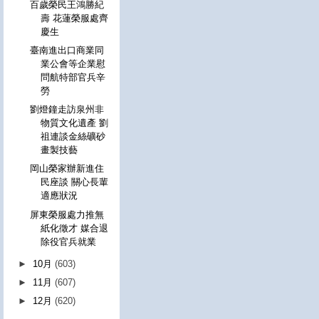
百歲榮民王鴻勝紀
壽 花蓮榮服處齊
慶生
臺南進出口商業同
業公會等企業慰
問航特部官兵辛
勞
劉燈鐘走訪泉州非
物質文化遺產 劉
祖連談金絲礦砂
畫製技藝
岡山榮家辦新進住
民座談 關心長輩
適應狀況
屏東榮服處力推無
紙化徵才 媒合退
除役官兵就業
►
10月
(603)
►
11月
(607)
►
12月
(620)