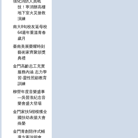
強化消防人員戰
技！寧消辦高樓
地下室火災搶救
演練
南大8旬校友返母校
64週年重溫青春
歲月
臺南美展榮耀時刻
藝術家齊聚頒獎
典禮
金門高齡志工充實
服務內涵 志力學
習-靈性照顧教育
訓練
柳營年度音樂盛事
—吳晉淮紀念音
樂會盛大登場
金門家扶5楷模獲全
國扶幼表揚大會
殊榮
金門青創陪伴式輔
導方案說明會