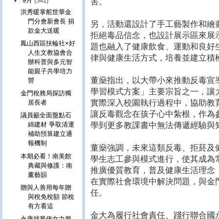
▼
9月
(541)
害。
洪秀暖掌舵世華金
門分會新會長 捐
另，活動還設計了手工藝製作和繪
款金大送暖
拒絕毒品信念，也設計展示區來展
鳳山西區扶輪社×好
題也融入了健康飲食、運動和良好
人生文教協會合
律與健康生活方式，培養並建立積
辦科普與多元智
能親子共學培力
董燊指出，以大帶小來推動反毒宣
營
學習模式方案」主要宗旨之一，讓
金門稅務局探訪獨
實際深入校園執行過程中，協助教
居長者
讓反毒觀念在孩子心中紮根，作為
議員籲全面盤點石
學到更多教課書中無法傳遞經驗與
綿建材 爭取清運
補助預算建立通
報機制
董燊強調，未來這類反毒、拒菸及
本期必看！南美館
學生志工參與模式進行，使其成為
典藏與修護：南
推廣優質教育，普及健康生活理念
薰藝韻
在實際社會環境中解決問題，與金
贈與人善用每年贈
任。
與稅免稅額 節稅
有方看這
金大為履行社會責任、踐行聯合國
永康就業佈女力服