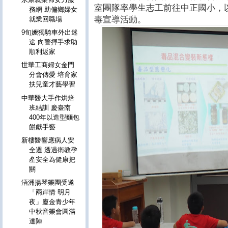
室團隊率學生志工前往中正國小，
務網 助偏鄉婦女
毒宣導活動。
就業回職場
9旬嬤獨騎車外出迷
途 向警揮手求助
順利返家
世華工商婦女金門
分會傳愛 培育家
扶兒童才藝學習
中華醫大手作烘焙
班結訓 慶臺南
400年以造型麵包
餅獻手藝
新樓醫響應病人安
全週 透過衛教孕
產安全為健康把
關
浯洲揚琴樂團受邀
「兩岸情 明月
夜」廈金青少年
中秋音樂會圓滿
達陣