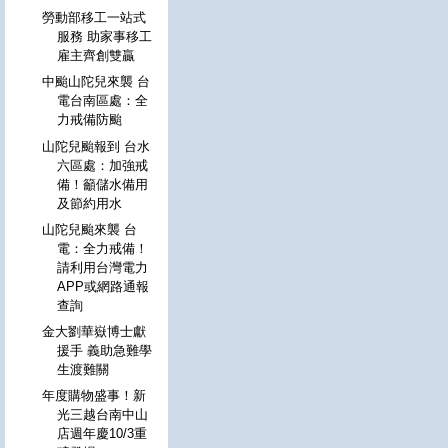
勞動部移工一站式
服務 助家事移工
雇主齊創雙贏
中颱山陀兒來襲 台
電台南區處：全
力戒備防颱
山陀兒颱報到 台水
六區處：加強戒
備！籲儲水備用
及節約用水
山陀兒颱來襲 台
電：全力戒備！
請利用台灣電力
APP或網路通報
查詢
金大劉華嶽博士獻
援手 義助急難學
生渡難關
年度購物盛事！新
光三越台南中山
店週年慶10/3重