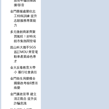
脫長年偏頭痛困
擾/影音
金門榮服處榮欣志
工特殊訓練 提升
志願服務專業能
力
多元微創商家齊聚
買氣旺！好時光
靚市集熱鬧登場
崑山科大攜手SGS
簽訂MOU 齊育電
動車產業綠色專
才
金大反毒教育大帶
小 履行社會責任
金門衛生局榮獲全
國藥政考核6獎項
殊榮
金門廉政宣導 建立
清正觀念 提升反
詐騙意識