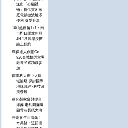
送出「心願禮
物」提供貧困家
庭電鍋微波爐添
便利 讓愛升溫
10/1起疫苗1+1：南
市即日開放新冠
JN.1及流感疫苗
線上預約
環保達人創意Go！
928金城快閃宣導
歡迎民眾踴躍參
加
南臺科大辦亞太區
域論壇 探討國際
地緣政經×科技政
策發展
彰化榮家參與聯合
海葬 老兵圓滿遺
願骨灰長眠大海
告別多年止痛藥！
奇美醫：這招擺