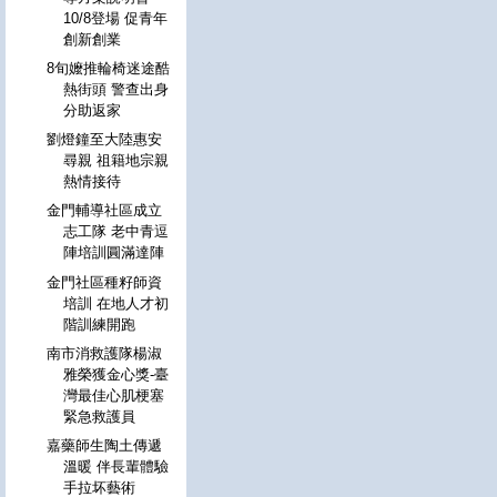
10/8登場 促青年
創新創業
8旬嬤推輪椅迷途酷
熱街頭 警查出身
分助返家
劉燈鐘至大陸惠安
尋親 祖籍地宗親
熱情接待
金門輔導社區成立
志工隊 老中青逗
陣培訓圓滿達陣
金門社區種籽師資
培訓 在地人才初
階訓練開跑
南市消救護隊楊淑
雅榮獲金心獎-臺
灣最佳心肌梗塞
緊急救護員
嘉藥師生陶土傳遞
溫暖 伴長輩體驗
手拉坏藝術