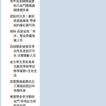
雪中送炭關懷協會
助力金門榮服處
關懷榮民眷
甜點控注意！獻烘
焙插旗臺南 帶來
紐約爆紅圓可頌
瓏時 高粱金與「李
洋」雙金齊慶璀
璨上市
高雄榮家健康宣導
住民長者肌不可
失 活耀樂齡人生
金大華文系前進泰
北象苗學校華語
教學服務×文化交
流
苗栗榮服處榮欣志
工重陽節慰訪年
長榮民眷
奧運雙金李洋榮歸
金門 特地赴古崗
祭拜祖母