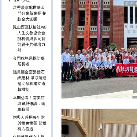
▼
9月
(541)
洪秀暖掌舵世華金
門分會新會長 捐
款金大送暖
鳳山西區扶輪社×好
人生文教協會合
辦科普與多元智
能親子共學培力
營
金門稅務局探訪獨
居長者
議員籲全面盤點石
綿建材 爭取清運
補助預算建立通
報機制
本期必看！南美館
典藏與修護：南
薰藝韻
贈與人善用每年贈
與稅免稅額 節稅
有方看這
永康就業佈女力服