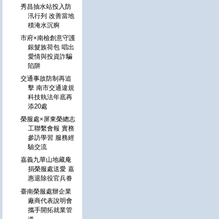
秀昌抽水站投入防
汛行列 改善當地
積淹水沉痾
市府×南檢創意守護
銀髮族荷包 唱出
愛情與投資詐騙
陷阱
交通事故防制再追
擊 南市交通違規
科技執法年底再
添20處
榮服處×屏東榮總志
工聯繫會報 實務
參訪學習 服務經
驗交流
嘉義九華山地藏庵
捐榮服處送愛 嘉
惠退除役官兵眷
臺南榮服處辦企業
廠商代表說明會
攜手開拓就業管