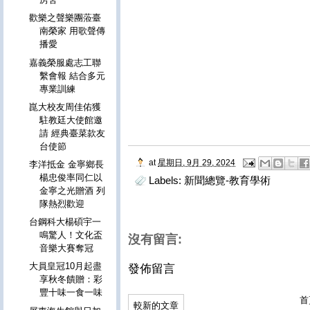
歡樂之聲樂團蒞臺
南榮家 用歌聲傳
播愛
嘉義榮服處志工聯
繫會報 結合多元
專業訓練
崑大校友周佳佑獲
駐教廷大使館邀
請 經典臺菜款友
台使節
at
星期日, 9月 29, 2024
李洋抵金 金寧鄉長
楊忠俊率同仁以
Labels:
新聞總覽-教育學術
金寧之光贈酒 列
隊熱烈歡迎
台鋼科大楊碩宇一
鳴驚人！文化盃
沒有留言:
音樂大賽奪冠
大員皇冠10月起盡
發佈留言
享秋冬饋贈：彩
豐十味一食一味
首
較新的文章