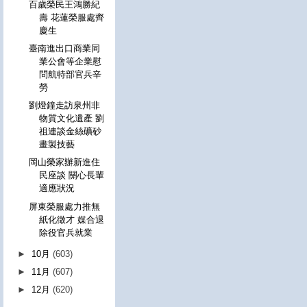
百歲榮民王鴻勝紀
壽 花蓮榮服處齊
慶生
臺南進出口商業同
業公會等企業慰
問航特部官兵辛
勞
劉燈鐘走訪泉州非
物質文化遺產 劉
祖連談金絲礦砂
畫製技藝
岡山榮家辦新進住
民座談 關心長輩
適應狀況
屏東榮服處力推無
紙化徵才 媒合退
除役官兵就業
►
10月
(603)
►
11月
(607)
►
12月
(620)