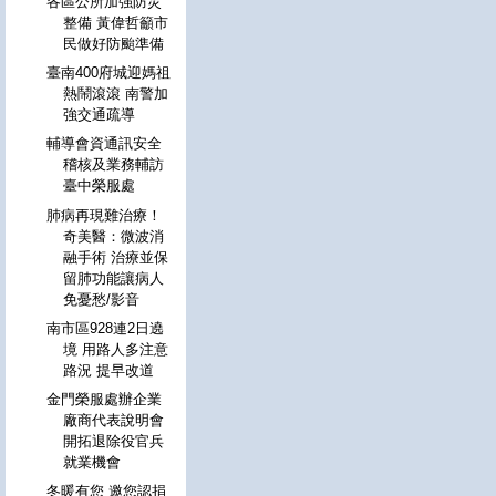
各區公所加強防災
整備 黃偉哲籲市
民做好防颱準備
臺南400府城迎媽祖
熱鬧滾滾 南警加
強交通疏導
輔導會資通訊安全
稽核及業務輔訪
臺中榮服處
肺病再現難治療！
奇美醫：微波消
融手術 治療並保
留肺功能讓病人
免憂愁/影音
南市區928連2日遶
境 用路人多注意
路況 提早改道
金門榮服處辦企業
廠商代表說明會
開拓退除役官兵
就業機會
冬暖有您 邀您認捐