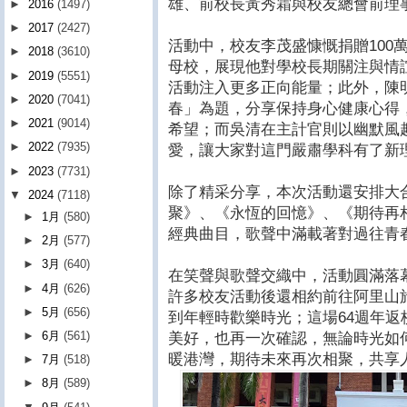
雄、前校長黃秀霜與校友總會前理
►
2016
(1497)
►
2017
(2427)
活動中，校友李茂盛慷慨捐贈100
►
2018
(3610)
母校，展現他對學校長期關注與情
►
2019
(5551)
活動注入更多正向能量；此外，陳
►
2020
(7041)
春」為題，分享保持身心健康心得
►
2021
(9014)
希望；而吳清在主計官則以幽默風
►
2022
(7935)
愛，讓大家對這門嚴肅學科有了新
►
2023
(7731)
除了精采分享，本次活動還安排大
▼
2024
(7118)
聚》、《永恆的回憶》、《期待再
►
1月
(580)
經典曲目，歌聲中滿載著對過往青
►
2月
(577)
►
3月
(640)
在笑聲與歌聲交織中，活動圓滿落
►
4月
(626)
許多校友活動後還相約前往阿里山
►
5月
(656)
到年輕時歡樂時光；這場64週年
►
6月
(561)
美好，也再一次確認，無論時光如
暖港灣，期待未來再次相聚，共享
►
7月
(518)
►
8月
(589)