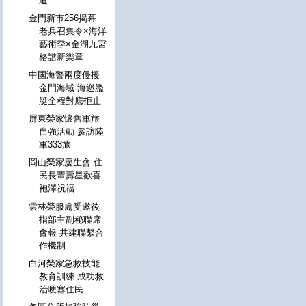
道
金門新市256揭幕
老兵召集令×海洋
藝術季×金湖九宮
格譜新樂章
中國海警兩度侵擾
金門海域 海巡艦
艇全程對應拒止
屏東榮家懷舊軍旅
自強活動 參訪陸
軍333旅
岡山榮家慶生會 住
民長輩壽星歡喜
袍澤祝福
雲林榮服處受邀後
指部主副秘聯席
會報 共建聯繫合
作機制
白河榮家急救技能
教育訓練 成功救
治哽塞住民