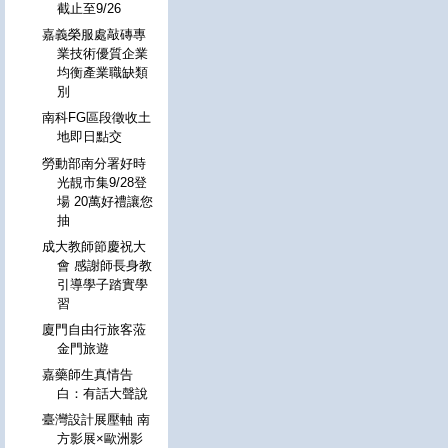
截止至9/26
嘉義榮服處敲磚專
業技術優質企業
均衡產業職缺類
別
南科FG區段徵收土
地即日點交
勞動部南分署好時
光靚市集9/28登
場 20萬好禮讓您
抽
成大教師節慶祝大
會 感謝師長身教
引導學子踏實學
習
廈門自由行旅客蒞
金門旅遊
嘉藥師生真情告
白：有話大聲說
臺灣設計展壓軸 南
方影展×歐洲影