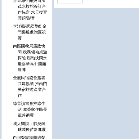
屏東海生館與日加
茂水族館簽訂合
作協定 水母復育
豐碩/影音
李洋載譽返浯鄉 金
門榮服處贈匾祝
賀
南區國稅局廉政快
閃.稅務領袖桌遊
探險 壓軸快閃永
慶嘉華高中圓滿
達陣
金廈民宿協會簽署
共建協議 推兩門
民宿旅遊產業合
作
綠善讀書會推綠生
活 邀榮家住民長
輩善循環
成大醫談：肺炎鏈
球菌疫苗新進展
白河榮家獲獎締榮