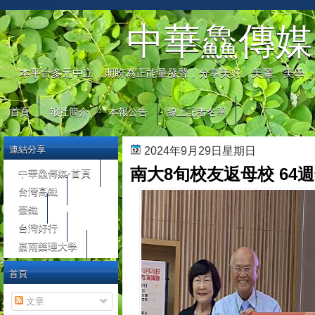
automaty do gier
中華鱻傳媒
本平台多元中立，期盼為正能量發聲，分享美好、美麗、美學，
首頁
報社簡介
本報公告
線上記者名單
連結分享
2024年9月29日星期日
南大8旬校友返母校 64
中華鱻傳媒-首頁
台灣高鐵
臺鐵
台灣好行
嘉南藥理大學
首頁
文章