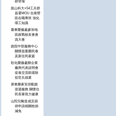
磅登場
崑山科大×54工兵群
簽署MOU 合推營
區在職專班 強化
環工知識
臺東榮服處參加地
區政戰校友會會
員大會
政院中部服務中心
關懷苗栗榮民眷
及新住民家庭
彰化榮服處辦企業
廠商代表說明會
促進交流助退除
役官兵就業
屏東榮家安排配鏡
巡迴服務 關懷住
民長輩視力健康
山陀兒颱造成災損
得申請相關稅捐
減免