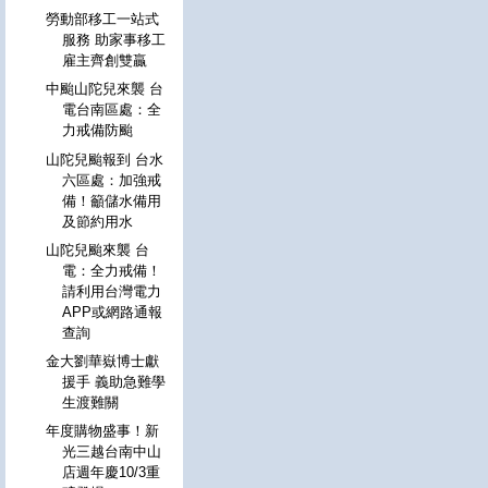
勞動部移工一站式
服務 助家事移工
雇主齊創雙贏
中颱山陀兒來襲 台
電台南區處：全
力戒備防颱
山陀兒颱報到 台水
六區處：加強戒
備！籲儲水備用
及節約用水
山陀兒颱來襲 台
電：全力戒備！
請利用台灣電力
APP或網路通報
查詢
金大劉華嶽博士獻
援手 義助急難學
生渡難關
年度購物盛事！新
光三越台南中山
店週年慶10/3重