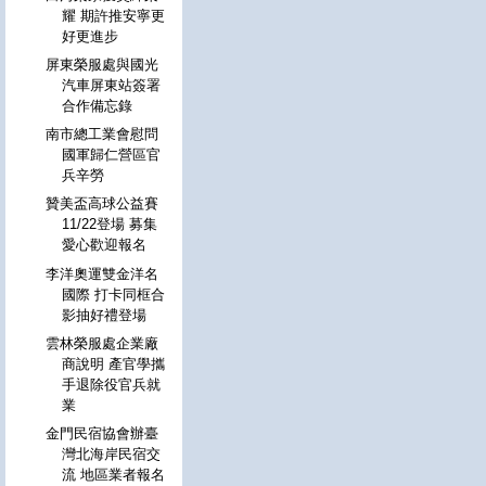
耀 期許推安寧更
好更進步
屏東榮服處與國光
汽車屏東站簽署
合作備忘錄
南市總工業會慰問
國軍歸仁營區官
兵辛勞
贊美盃高球公益賽
11/22登場 募集
愛心歡迎報名
李洋奧運雙金洋名
國際 打卡同框合
影抽好禮登場
雲林榮服處企業廠
商說明 產官學攜
手退除役官兵就
業
金門民宿協會辦臺
灣北海岸民宿交
流 地區業者報名