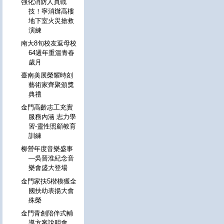
強化消防人員戰
技！寧消辦高樓
地下室火災搶救
演練
南大8旬校友返母校
64週年重溫青春
歲月
臺南美展榮耀時刻
藝術家齊聚頒獎
典禮
金門高齡志工充實
服務內涵 志力學
習-靈性照顧教育
訓練
柳營年度音樂盛事
—吳晉淮紀念音
樂會盛大登場
金門家扶5楷模獲全
國扶幼表揚大會
殊榮
金門青創陪伴式輔
導方案說明會