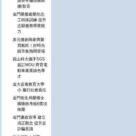
脫長年偏頭痛困
擾/影音
金門榮服處榮欣志
工特殊訓練 提升
志願服務專業能
力
多元微創商家齊聚
買氣旺！好時光
靚市集熱鬧登場
崑山科大攜手SGS
簽訂MOU 齊育電
動車產業綠色專
才
金大反毒教育大帶
小 履行社會責任
金門衛生局榮獲全
國藥政考核6獎項
殊榮
金門廉政宣導 建立
清正觀念 提升反
詐騙意識