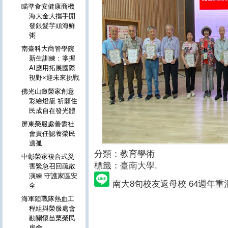
瞄準食安健康商機
海大金大攜手開
發銀髮芋頭海鮮
粥
南臺科大商管學院
新生訓練：掌握
AI應用拓展國際
視野×迎未來挑戰
佛光山邀榮家創意
彩繪燈籠 祈願住
民成自在發光體
屏東榮服處善盡社
會責任認養榮民
遺孤
分類：教育學術
中彰榮家複合式災
標籤：臺南大學
,
害緊急召回疏散
演練 守護家區安
南大8旬校友返母校 64週年
全
海軍陸戰隊熱血工
程組與榮服處會
勘關懷苗栗榮民
房舍