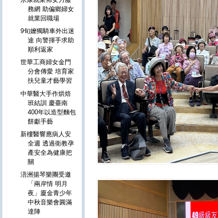
務網 助偏鄉婦女
就業回職場
9旬嬤獨騎車外出迷
途 向警揮手求助
順利返家
世華工商婦女金門
分會傳愛 培育家
扶兒童才藝學習
中華醫大手作烘焙
班結訓 慶臺南
400年以造型麵包
餅獻手藝
新樓醫響應病人安
全週 透過衛教孕
產安全為健康把
關
浯洲揚琴樂團受邀
「兩岸情 明月
夜」廈金青少年
中秋音樂會圓滿
達陣