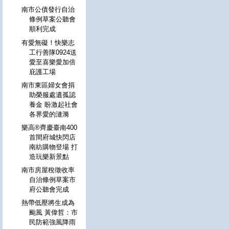
南市公債發行自治
條例草案公聽會
順利完成
有愛無礙！快樂志
工行善隊0924送
愛至喜樂愛加倍
庇護工場
南市東區婦女會捐
助榮服處遺孤認
養金 盼激起社會
各界愛的漣漪
樂高®齊慶臺南400
首間府城快閃店
南紡購物登場 打
造玩樂新景點
南市房屋稅徵收率
自治條例草案市
府公聽會完成
熱帶低壓將生成為
颱風 黃偉哲：市
民防範強風降雨