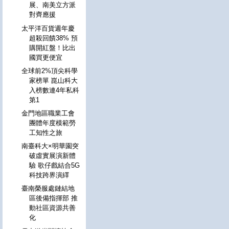
展、南美立方派
對齊應援
太平洋百貨週年慶
超殺回饋38% 預
購開紅盤！比出
國買更便宜
全球前2%頂尖科學
家榜單 崑山科大
入榜數連4年私科
第1
金門地區職業工會
團體年度模範勞
工知性之旅
南臺科大×明華園突
破虛實展演新體
驗 歌仔戲結合5G
科技跨界演繹
臺南榮服處鏈結地
區後備指揮部 推
動社區資源共善
化