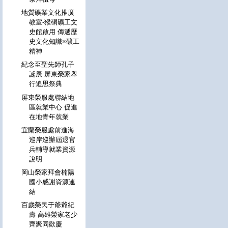
地質礦業文化推廣
教室-猴硐礦工文
史館啟用 傳遞歷
史文化知識×礦工
精神
紀念至聖先師孔子
誕辰 屏東榮家舉
行追思祭典
屏東榮服處聯結地
區就業中心 促進
在地青年就業
宜蘭榮服處前進海
巡岸巡辦屆退官
兵輔導就業資源
說明
岡山榮家拜會楠陽
國小感謝資源連
結
百歲榮民于爺爺紀
壽 高雄榮家老少
齊聚同歡慶