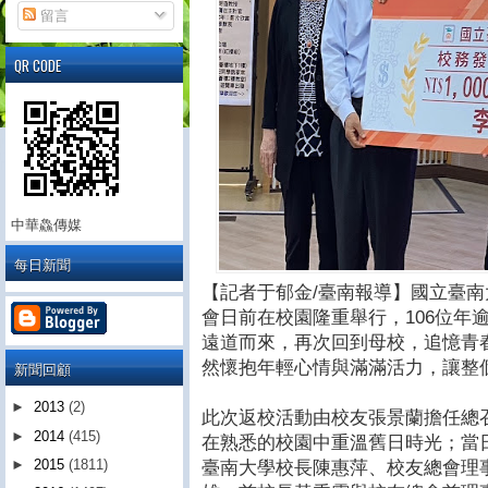
留言
QR CODE
中華鱻傳媒
每日新聞
【記者于郁金/臺南報導】國立臺南
會日前在校園隆重舉行，106位年
遠道而來，再次回到母校，追憶青
然懷抱年輕心情與滿滿活力，讓整
新聞回顧
►
2013
(2)
此次返校活動由校友張景蘭擔任總
►
2014
(415)
在熟悉的校園中重溫舊日時光；當
►
2015
(1811)
臺南大學校長陳惠萍、校友總會理