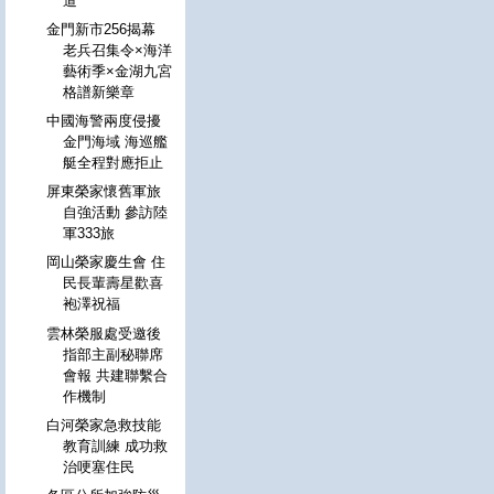
道
金門新市256揭幕
老兵召集令×海洋
藝術季×金湖九宮
格譜新樂章
中國海警兩度侵擾
金門海域 海巡艦
艇全程對應拒止
屏東榮家懷舊軍旅
自強活動 參訪陸
軍333旅
岡山榮家慶生會 住
民長輩壽星歡喜
袍澤祝福
雲林榮服處受邀後
指部主副秘聯席
會報 共建聯繫合
作機制
白河榮家急救技能
教育訓練 成功救
治哽塞住民