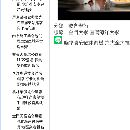
耀 期許推安寧更
好更進步
屏東榮服處與國光
汽車屏東站簽署
分類：教育學術
合作備忘錄
標籤：金門大學
,臺灣海洋大學,
南市總工業會慰問
國軍歸仁營區官
瞄準食安健康商機 海大金大
兵辛勞
贊美盃高球公益賽
11/22登場 募集
愛心歡迎報名
李洋奧運雙金洋名
國際 打卡同框合
影抽好禮登場
雲林榮服處企業廠
商說明 產官學攜
手退除役官兵就
業
金門民宿協會辦臺
灣北海岸民宿交
流 地區業者報名