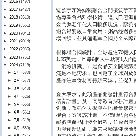
►
2016
(1497)
►
2017
(2427)
這款芋頭海鮮粥融合金門優質芋頭
過專業食品科學技術，達成口感濃
►
2018
(3610)
金門縣老年化人口較多現況，該粥
►
2019
(5551)
適合銀髮族日常食用；粥品經過多
►
2020
(7041)
場回饋，並具備進軍全國乃至國際
►
2021
(9014)
►
2022
(7935)
根據聯合國統計，全球超過70億人
►
2023
(7731)
1.25美元，且每9個人中就有1人面臨
▼
2024
(7118)
「消除飢餓」正是食品安全關鍵議
►
1月
(580)
滿足本地需求，也回應了全球對於
產品注重食材可持續來源，並提升
►
2月
(577)
►
3月
(640)
金大表示，此項產品開發計畫符合
►
4月
(626)
培育計畫」及「高等教育深耕計畫
►
5月
(656)
創新，還強化大學與在地產業緊密
►
6月
(561)
機會；透過該計畫，不僅能結合各
►
7月
(518)
能參與產品開發全過程，並透過與
►
8月
(589)
力與創新思維，為未來精準健康產