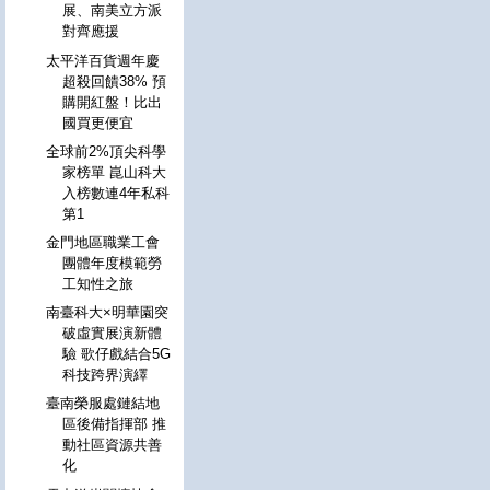
展、南美立方派
對齊應援
太平洋百貨週年慶
超殺回饋38% 預
購開紅盤！比出
國買更便宜
全球前2%頂尖科學
家榜單 崑山科大
入榜數連4年私科
第1
金門地區職業工會
團體年度模範勞
工知性之旅
南臺科大×明華園突
破虛實展演新體
驗 歌仔戲結合5G
科技跨界演繹
臺南榮服處鏈結地
區後備指揮部 推
動社區資源共善
化