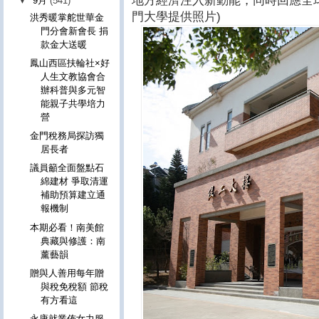
地方經濟注入新動能，同時回應全
▼
9月
(541)
門大學提供照片)
洪秀暖掌舵世華金
門分會新會長 捐
款金大送暖
鳳山西區扶輪社×好
人生文教協會合
辦科普與多元智
能親子共學培力
營
金門稅務局探訪獨
居長者
議員籲全面盤點石
綿建材 爭取清運
補助預算建立通
報機制
本期必看！南美館
典藏與修護：南
薰藝韻
贈與人善用每年贈
與稅免稅額 節稅
有方看這
永康就業佈女力服