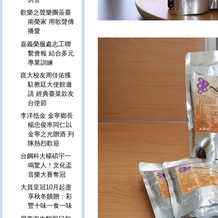
歡樂之聲樂團蒞臺
南榮家 用歌聲傳
播愛
嘉義榮服處志工聯
繫會報 結合多元
專業訓練
崑大校友周佳佑獲
駐教廷大使館邀
請 經典臺菜款友
台使節
李洋抵金 金寧鄉長
楊忠俊率同仁以
金寧之光贈酒 列
隊熱烈歡迎
台鋼科大楊碩宇一
鳴驚人！文化盃
音樂大賽奪冠
大員皇冠10月起盡
享秋冬饋贈：彩
豐十味一食一味