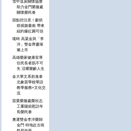
雪中送炭關懷協會
助力金門榮服處
關懷榮民眷
甜點控注意！獻烘
焙插旗臺南 帶來
紐約爆紅圓可頌
瓏時 高粱金與「李
洋」雙金齊慶璀
璨上市
高雄榮家健康宣導
住民長者肌不可
失 活耀樂齡人生
金大華文系前進泰
北象苗學校華語
教學服務×文化交
流
苗栗榮服處榮欣志
工重陽節慰訪年
長榮民眷
奧運雙金李洋榮歸
金門 特地赴古崗
祭拜祖母