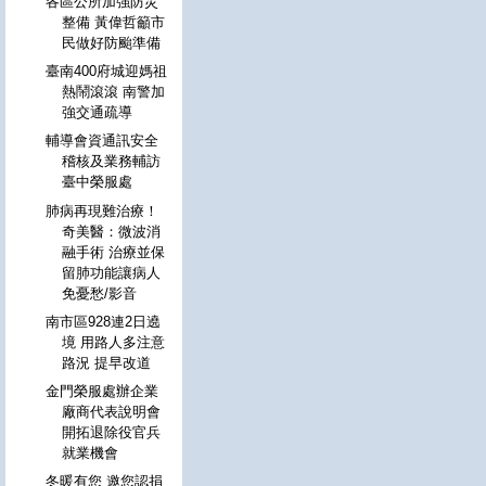
各區公所加強防災
整備 黃偉哲籲市
民做好防颱準備
臺南400府城迎媽祖
熱鬧滾滾 南警加
強交通疏導
輔導會資通訊安全
稽核及業務輔訪
臺中榮服處
肺病再現難治療！
奇美醫：微波消
融手術 治療並保
留肺功能讓病人
免憂愁/影音
南市區928連2日遶
境 用路人多注意
路況 提早改道
金門榮服處辦企業
廠商代表說明會
開拓退除役官兵
就業機會
冬暖有您 邀您認捐