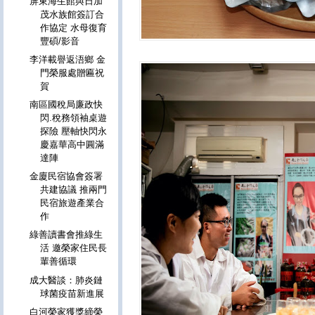
屏東海生館與日加
茂水族館簽訂合
作協定 水母復育
豐碩/影音
李洋載譽返浯鄉 金
門榮服處贈匾祝
賀
南區國稅局廉政快
閃.稅務領袖桌遊
探險 壓軸快閃永
慶嘉華高中圓滿
達陣
金廈民宿協會簽署
共建協議 推兩門
民宿旅遊產業合
作
綠善讀書會推綠生
活 邀榮家住民長
輩善循環
成大醫談：肺炎鏈
球菌疫苗新進展
白河榮家獲獎締榮