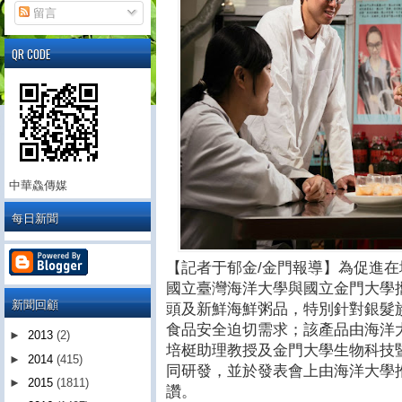
留言
QR CODE
中華鱻傳媒
每日新聞
【記者于郁金/金門報導】為促進
國立臺灣海洋大學與國立金門大學
新聞回顧
頭及新鮮海鮮粥品，特別針對銀髮
食品安全迫切需求；該產品由海洋
►
2013
(2)
培梃助理教授及金門大學生物科技
►
2014
(415)
同研發，並於發表會上由海洋大學
►
2015
(1811)
讚。