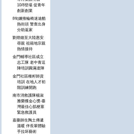
10/8登場 促青年
創新創業
8旬嬤推輪椅迷途酷
熱街頭 警查出身
分助返家
劉燈鐘至大陸惠安
尋親 祖籍地宗親
熱情接待
金門輔導社區成立
志工隊 老中青逗
陣培訓圓滿達陣
金門社區種籽師資
培訓 在地人才初
階訓練開跑
南市消救護隊楊淑
雅榮獲金心獎-臺
灣最佳心肌梗塞
緊急救護員
嘉藥師生陶土傳遞
溫暖 伴長輩體驗
手拉坏藝術