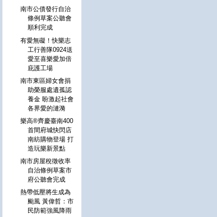
南市公債發行自治
條例草案公聽會
順利完成
有愛無礙！快樂志
工行善隊0924送
愛至喜樂愛加倍
庇護工場
南市東區婦女會捐
助榮服處遺孤認
養金 盼激起社會
各界愛的漣漪
樂高®齊慶臺南400
首間府城快閃店
南紡購物登場 打
造玩樂新景點
南市房屋稅徵收率
自治條例草案市
府公聽會完成
熱帶低壓將生成為
颱風 黃偉哲：市
民防範強風降雨