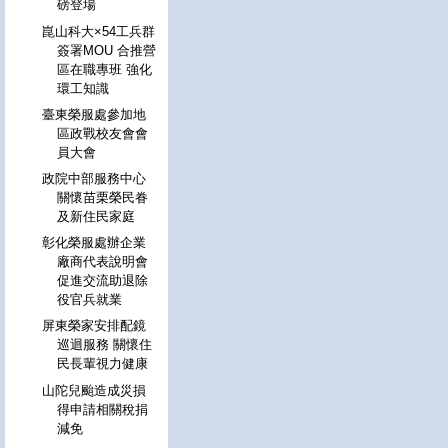
磅登場
崑山科大×54工兵群
簽署MOU 合推營
區在職專班 強化
環工知識
臺東榮服處參加地
區政戰校友會會
員大會
政院中部服務中心
關懷苗栗榮民眷
及新住民家庭
彰化榮服處辦企業
廠商代表說明會
促進交流助退除
役官兵就業
屏東榮家安排配鏡
巡迴服務 關懷住
民長輩視力健康
山陀兒颱造成災損
得申請相關稅捐
減免