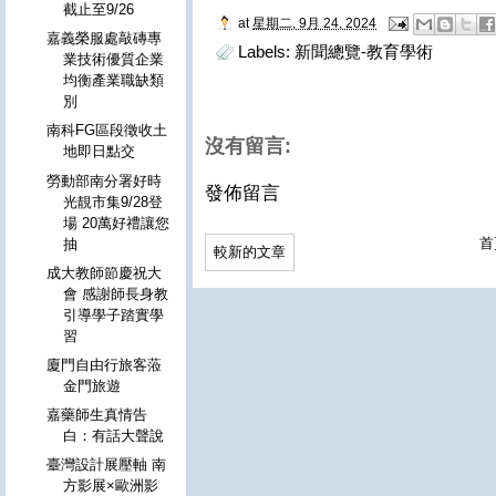
截止至9/26
at
星期二, 9月 24, 2024
嘉義榮服處敲磚專
Labels:
新聞總覽-教育學術
業技術優質企業
均衡產業職缺類
別
南科FG區段徵收土
沒有留言:
地即日點交
勞動部南分署好時
發佈留言
光靚市集9/28登
場 20萬好禮讓您
首
抽
較新的文章
成大教師節慶祝大
會 感謝師長身教
引導學子踏實學
習
廈門自由行旅客蒞
金門旅遊
嘉藥師生真情告
白：有話大聲說
臺灣設計展壓軸 南
方影展×歐洲影