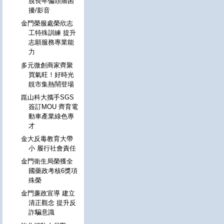
脫長年偏頭痛困
擾/影音
金門榮服處榮欣志
工特殊訓練 提升
志願服務專業能
力
多元微創商家齊聚
買氣旺！好時光
靚市集熱鬧登場
崑山科大攜手SGS
簽訂MOU 齊育電
動車產業綠色專
才
金大反毒教育大帶
小 履行社會責任
金門衛生局榮獲全
國藥政考核6獎項
殊榮
金門廉政宣導 建立
清正觀念 提升反
詐騙意識