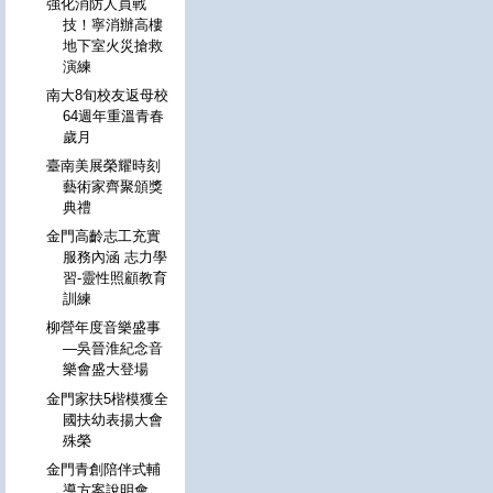
強化消防人員戰
技！寧消辦高樓
地下室火災搶救
演練
南大8旬校友返母校
64週年重溫青春
歲月
臺南美展榮耀時刻
藝術家齊聚頒獎
典禮
金門高齡志工充實
服務內涵 志力學
習-靈性照顧教育
訓練
柳營年度音樂盛事
—吳晉淮紀念音
樂會盛大登場
金門家扶5楷模獲全
國扶幼表揚大會
殊榮
金門青創陪伴式輔
導方案說明會