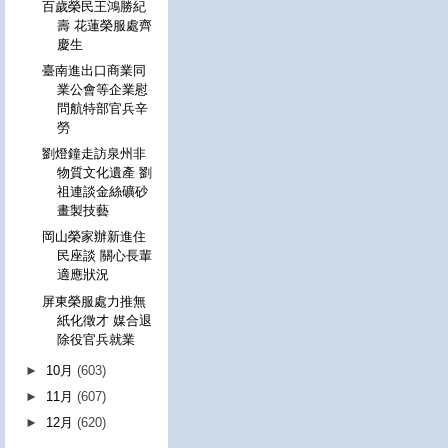
百歲榮民王鴻勝紀
壽 花蓮榮服處齊
慶生
臺南進出口商業同
業公會等企業慰
問航特部官兵辛
勞
劉燈鐘走訪泉州非
物質文化遺產 劉
祖連談金絲礦砂
畫製技藝
岡山榮家辦新進住
民座談 關心長輩
適應狀況
屏東榮服處力推無
紙化徵才 媒合退
除役官兵就業
►
10月
(603)
►
11月
(607)
►
12月
(620)