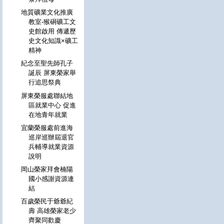
地質礦業文化推廣
教室-猴硐礦工文
史館啟用 傳遞歷
史文化知識×礦工
精神
紀念至聖先師孔子
誕辰 屏東榮家舉
行追思祭典
屏東榮服處聯結地
區就業中心 促進
在地青年就業
宜蘭榮服處前進海
巡岸巡辦屆退官
兵輔導就業資源
說明
岡山榮家拜會楠陽
國小感謝資源連
結
百歲榮民于爺爺紀
壽 高雄榮家老少
齊聚同歡慶