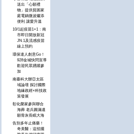
送出「心願禮
物」提供貧困家
庭電鍋微波爐添
便利 讓愛升溫
10/1起疫苗1+1：南
市即日開放新冠
JN.1及流感疫苗
線上預約
環保達人創意Go！
928金城快閃宣導
歡迎民眾踴躍參
加
南臺科大辦亞太區
域論壇 探討國際
地緣政經×科技政
策發展
彰化榮家參與聯合
海葬 老兵圓滿遺
願骨灰長眠大海
告別多年止痛藥！
奇美醫：這招擺