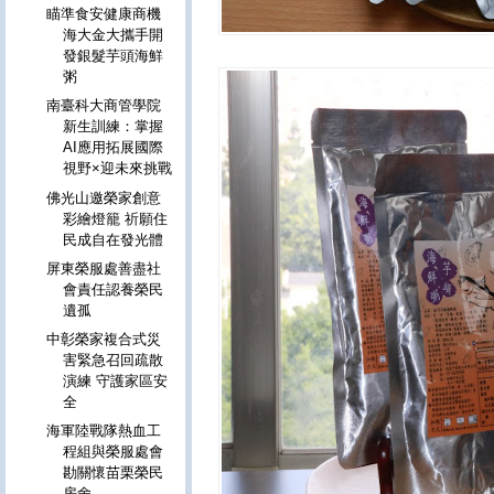
瞄準食安健康商機
海大金大攜手開
發銀髮芋頭海鮮
粥
南臺科大商管學院
新生訓練：掌握
AI應用拓展國際
視野×迎未來挑戰
佛光山邀榮家創意
彩繪燈籠 祈願住
民成自在發光體
屏東榮服處善盡社
會責任認養榮民
遺孤
中彰榮家複合式災
害緊急召回疏散
演練 守護家區安
全
海軍陸戰隊熱血工
程組與榮服處會
勘關懷苗栗榮民
房舍