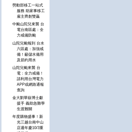
勞動部移工一站式
服務 助家事移工
雇主齊創雙贏
中颱山陀兒來襲 台
電台南區處：全
力戒備防颱
山陀兒颱報到 台水
六區處：加強戒
備！籲儲水備用
及節約用水
山陀兒颱來襲 台
電：全力戒備！
請利用台灣電力
APP或網路通報
查詢
金大劉華嶽博士獻
援手 義助急難學
生渡難關
年度購物盛事！新
光三越台南中山
店週年慶10/3重