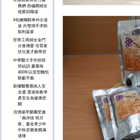
務網 助偏鄉婦女
就業回職場
9旬嬤獨騎車外出迷
途 向警揮手求助
順利返家
世華工商婦女金門
分會傳愛 培育家
扶兒童才藝學習
中華醫大手作烘焙
班結訓 慶臺南
400年以造型麵包
餅獻手藝
新樓醫響應病人安
全週 透過衛教孕
產安全為健康把
關
浯洲揚琴樂團受邀
「兩岸情 明月
夜」廈金青少年
中秋音樂會圓滿
達陣