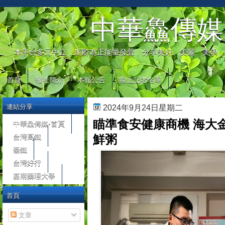
automaty do gier
中華鱻傳媒
本平台多元中立，期盼為正能量發聲，分享美好、美麗、美學，
首頁
報社簡介
本報公告
線上記者名單
連結分享
2024年9月24日星期二
瞄準食安健康商機 海大
中華鱻傳媒-首頁
台灣高鐵
鮮粥
臺鐵
台灣好行
嘉南藥理大學
首頁
文章