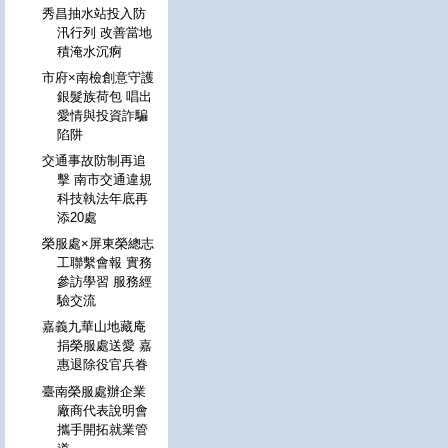
秀昌抽水站投入防
汛行列 改善當地
積淹水沉痾
市府×南檢創意守護
銀髮族荷包 唱出
愛情與投資詐騙
陷阱
交通事故防制再追
擊 南市交通違規
科技執法年底再
添20處
榮服處×屏東榮總志
工聯繫會報 實務
參訪學習 服務經
驗交流
嘉義九華山地藏庵
捐榮服處送愛 嘉
惠退除役官兵眷
臺南榮服處辦企業
廠商代表說明會
攜手開拓就業管